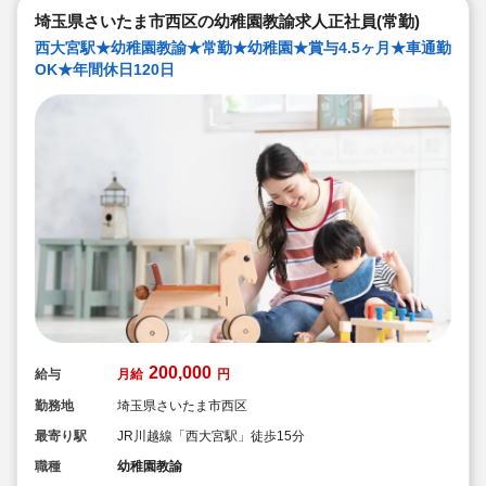
埼玉県さいたま市西区の幼稚園教諭求人正社員(常勤)
西大宮駅★幼稚園教諭★常勤★幼稚園★賞与4.5ヶ月★車通勤
OK★年間休日120日
200,000
給与
月給
円
勤務地
埼玉県さいたま市西区
最寄り駅
JR川越線「西大宮駅」徒歩15分
職種
幼稚園教諭