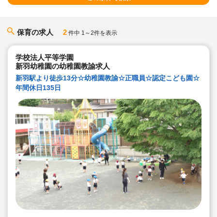
保育の求人
2
件中 1～2件を表示
学校法人平等学園
新羽幼稚園の幼稚園教諭求人
新羽駅より徒歩13分☆幼稚園教諭☆正職員☆認定こども園☆
年間休日135日