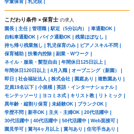
学童保育
|
乳児院
|
こだわり条件
保育士
×
の求人
園長
|
主任
|
管理職
|
駅近（5分以内）
|
車通勤OK
|
自転車通勤OK
|
バイク通勤OK
|
残業ほぼなし
|
持ち帰り残業無し
|
乳児保育のみ
|
ピアノスキル不問
|
保育補助
|
扶養内控除
|
副業・Wワーク
|
ネイル・服装・髪型自由
|
年間休日125日以上
|
年間休日120日以上
|
4月入職
|
オープニング（新園）
|
即日
|
社会福祉法人
|
株式会社
|
園庭あり
|
複数園あり
|
定員19名以下
|
小規模
|
英語・インターナショナル
|
モンテッソーリ
|
ヨコミネ式
|
キリスト教
|
リトミック
|
異年齢・縦割り保育
|
未経験OK
|
ブランクOK
|
学歴不問
|
新卒OK
|
主夫・主婦OK
|
20代活躍中
|
30代活躍中
|
40代活躍中
|
50代活躍中
|
Web面接可
|
園見学可
|
賞与4ヶ月以上
|
賞与あり
|
住宅手当あり
|