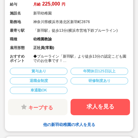
225,000
給与
月給
円
施設名
新羽幼稚園
勤務地
神奈川県横浜市港北区新羽町2876
最寄り駅
「新羽駅」徒歩13分(横浜市営地下鉄ブルーライン)
職種
幼稚園教諭
雇用形態
正社員(常勤)
おすすめ
◆ブルーライン「新羽駅」より徒歩13分の認定こども園
ポイント
でのお仕事です！
◆自転車、バイク、車での通勤もOK！
◆借上げ住宅手当の支給あり（規定あり）☆
賞与あり
年間休日125日以上
◆年間休日135日、産休育休の制度も整っていて、プラ
イベートとのバランスも取りやすい♪
退職金制度
研修制度あり
◆元気で明るく子供と運動できる方歓迎！
◆体育・英語は講師の先生と一緒に取り組んでいます♪
車通勤OK
◆長く働ける環境です！
求人を見る
キープする
他の新羽幼稚園の求人を見る