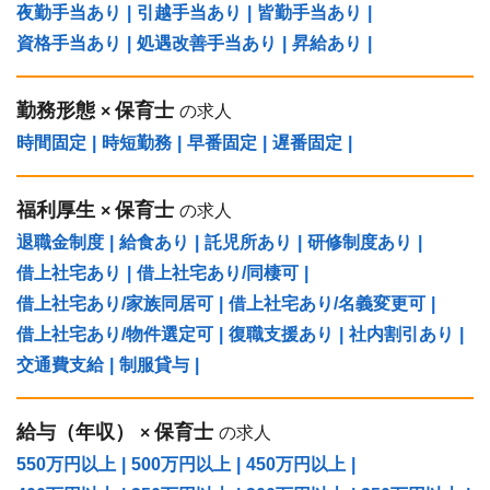
夜勤手当あり
|
引越手当あり
|
皆勤手当あり
|
資格手当あり
|
処遇改善手当あり
|
昇給あり
|
勤務形態
保育士
×
の求人
時間固定
|
時短勤務
|
早番固定
|
遅番固定
|
福利厚生
保育士
×
の求人
退職金制度
|
給食あり
|
託児所あり
|
研修制度あり
|
借上社宅あり
|
借上社宅あり/同棲可
|
借上社宅あり/家族同居可
|
借上社宅あり/名義変更可
|
借上社宅あり/物件選定可
|
復職支援あり
|
社内割引あり
|
交通費支給
|
制服貸与
|
給与（年収）
保育士
×
の求人
550万円以上
|
500万円以上
|
450万円以上
|