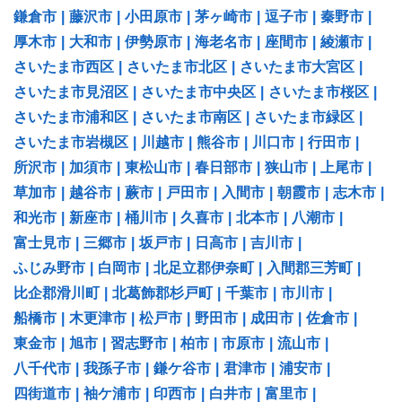
鎌倉市
|
藤沢市
|
小田原市
|
茅ヶ崎市
|
逗子市
|
秦野市
|
厚木市
|
大和市
|
伊勢原市
|
海老名市
|
座間市
|
綾瀬市
|
さいたま市西区
|
さいたま市北区
|
さいたま市大宮区
|
さいたま市見沼区
|
さいたま市中央区
|
さいたま市桜区
|
さいたま市浦和区
|
さいたま市南区
|
さいたま市緑区
|
さいたま市岩槻区
|
川越市
|
熊谷市
|
川口市
|
行田市
|
所沢市
|
加須市
|
東松山市
|
春日部市
|
狭山市
|
上尾市
|
草加市
|
越谷市
|
蕨市
|
戸田市
|
入間市
|
朝霞市
|
志木市
|
和光市
|
新座市
|
桶川市
|
久喜市
|
北本市
|
八潮市
|
富士見市
|
三郷市
|
坂戸市
|
日高市
|
吉川市
|
ふじみ野市
|
白岡市
|
北足立郡伊奈町
|
入間郡三芳町
|
比企郡滑川町
|
北葛飾郡杉戸町
|
千葉市
|
市川市
|
船橋市
|
木更津市
|
松戸市
|
野田市
|
成田市
|
佐倉市
|
東金市
|
旭市
|
習志野市
|
柏市
|
市原市
|
流山市
|
八千代市
|
我孫子市
|
鎌ケ谷市
|
君津市
|
浦安市
|
四街道市
|
袖ケ浦市
|
印西市
|
白井市
|
富里市
|