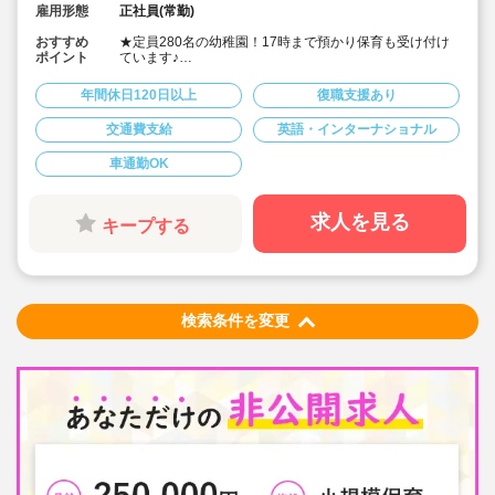
雇用形態
正社員(常勤)
おすすめ
★定員280名の幼稚園！17時まで預かり保育も受け付け
ポイント
ています♪
★「西大宮駅」から徒歩15分の閑静な住宅街にある幼稚
園 / 車通勤可能！駐車場もあります◎
年間休日120日以上
復職支援あり
★新卒・未経験で月給200,000円〜☆経験加算！
★賞与実績4.5ヶ月と好待遇☆
交通費支給
英語・インターナショナル
★年間休日120日/基本土日祝休みで土曜出勤は年6回程度
です！(代休あり)
車通勤OK
★20代の先生たちが多く活躍中！
★新卒からお勤めの方や、他園・他業種の経験がある方
など、様々な経歴をもつ先生たちがいっしょに働いてい
る、風通しのいい職場です♪
求人を見る
キープする
★英語・食育・体操など様々なカリキュラムで、子ども
たちの可能性を広げています！
検索条件を変更