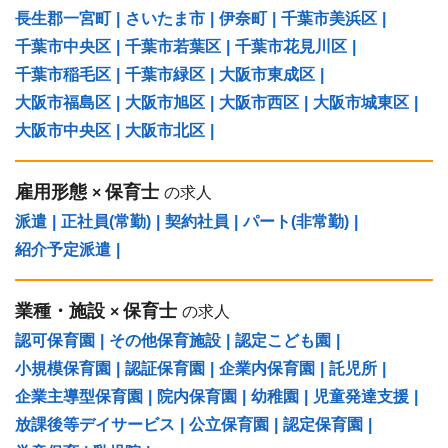
長生郡一宮町
|
さいたま市
|
伊奈町
|
千葉市美浜区
|
千葉市中央区
|
千葉市若葉区
|
千葉市花見川区
|
千葉市稲毛区
|
千葉市緑区
|
大阪市東成区
|
大阪市福島区
|
大阪市旭区
|
大阪市西区
|
大阪市城東区
|
大阪市中央区
|
大阪市北区
|
雇用形態
保育士
×
の求人
派遣
|
正社員(常勤)
|
契約社員
|
パート(非常勤)
|
紹介予定派遣
|
業種・施設
保育士
×
の求人
認可保育園
|
その他保育施設
|
認定こども園
|
小規模保育園
|
認証保育園
|
企業内保育園
|
託児所
|
企業主導型保育園
|
院内保育園
|
幼稚園
|
児童発達支援
|
放課後等デイサービス
|
公立保育園
|
認定保育園
|