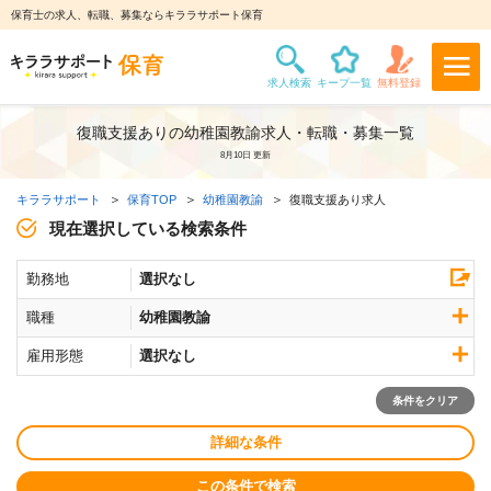
保育士の求人、転職、募集ならキララサポート保育
復職支援ありの幼稚園教諭求人・転職・募集一覧
8月10日 更新
キララサポート
保育TOP
幼稚園教諭
復職支援あり求人
現在選択している検索条件
勤務地
選択なし
職種
幼稚園教諭
雇用形態
選択なし
条件をクリア
詳細な条件
この条件で検索