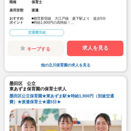
職種
保育士
雇用形態
派遣
おすすめ
■都営新宿線 大江戸線 森下駅より 徒歩5分
ポイント
■時給1,900円の高時給！
■1ヶ月概算29万円以上！
■人気の公立保育園求人です！
交通費支給
■社会保険完備・皆勤手当制度もあります！
■会員制福利厚生サービスあり！
求人を見る
キープする
他の立川保育園の求人を見る
墨田区 公立
東あずま保育園の保育士求人
墨田区公立保育園★東あずま駅★時給1,900円（別途交通
費）★派遣保育士★週5日★