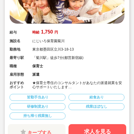
1,750
給与
時給
円
施設名
にじいろ保育園菊川
勤務地
東京都墨田区立川3-18-13
最寄り駅
「菊川駅」徒歩7分(都営新宿線)
職種
保育士
雇用形態
派遣
おすすめ
★保育士専任のコンサルタントがあなたの派遣就業を安
ポイント
心サポートいたします
★都営新宿線「菊川駅」徒歩7分、各線「森下駅」徒歩
11分の認可保育園です
皆勤手当あり
給食あり
★時給1,750円、別途交通費支給！
★時間固定＆土日祝休み！
研修制度あり
残業ほぼなし
★ワークライフバランス重視してご勤務いただけます
持ち帰り残業無し
求人を見る
キープする