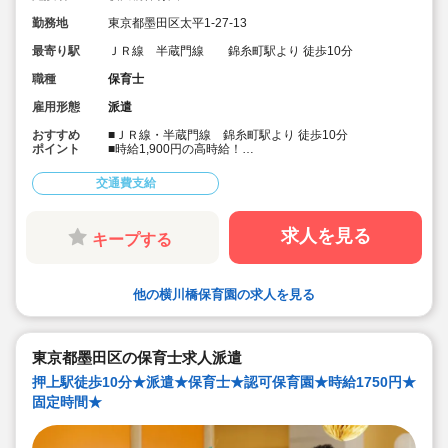
勤務地
東京都墨田区太平1-27-13
最寄り駅
ＪＲ線 半蔵門線 錦糸町駅より 徒歩10分
職種
保育士
雇用形態
派遣
おすすめ
■ＪＲ線・半蔵門線 錦糸町駅より 徒歩10分
ポイント
■時給1,900円の高時給！
■1ヶ月概算29万円以上！
■人気の公立保育園求人です！
交通費支給
■社会保険完備・皆勤手当制度もあります！
■会員制福利厚生サービスあり！
求人を見る
キープする
他の横川橋保育園の求人を見る
東京都墨田区の保育士求人派遣
押上駅徒歩10分★派遣★保育士★認可保育園★時給1750円★
固定時間★