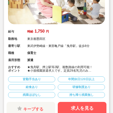
1,750
給与
時給
円
勤務地
東京都墨田区
最寄り駅
東武伊勢崎線・東部亀戸線「曳舟駅」徒歩8分
職種
保育士
雇用形態
派遣
おすすめ
★曳舟駅、押上駅等2駅、複数路線の利用可能！
ポイント
★小規模園派遣求人です。定員29名乳児のみ
★遅番固定時間勤務のお仕事です！
★実働8時間、書き物無しの求人です！
皆勤手当あり
年間休日120日以上
★時給1,750円、皆勤手当制度もあります！
★社会保険完備 会員制福利厚生サービスもございま
給食あり
研修制度あり
す！
★保育士専任のコンサルタントがあなたの派遣就業を安
残業ほぼなし
持ち帰り残業無し
心サポートいたします
求人を見る
キープする