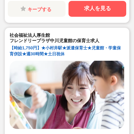
求人を見る
キープする
社会福祉法人厚生館
フレンドリープラザ中川児童館の保育士求人
【時給1,750円】★小村井駅★派遣保育士★児童館・学童保
育併設★週30時間★土日祝休