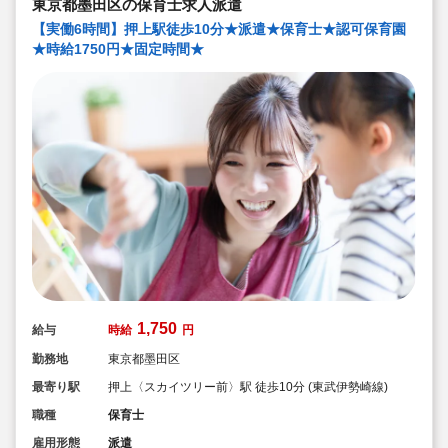
東京都墨田区の保育士求人派遣
【実働6時間】押上駅徒歩10分★派遣★保育士★認可保育園
★時給1750円★固定時間★
1,750
給与
時給
円
勤務地
東京都墨田区
最寄り駅
押上〈スカイツリー前〉駅 徒歩10分 (東武伊勢崎線)
職種
保育士
雇用形態
派遣