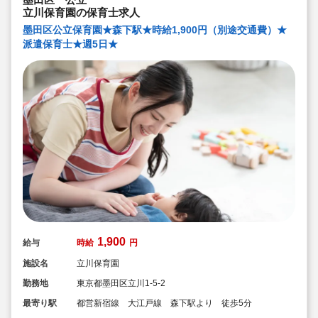
立川保育園の保育士求人
墨田区公立保育園★森下駅★時給1,900円（別途交通費）★
派遣保育士★週5日★
1,900
給与
時給
円
施設名
立川保育園
勤務地
東京都墨田区立川1-5-2
最寄り駅
都営新宿線 大江戸線 森下駅より 徒歩5分