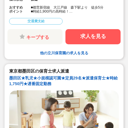
おすすめ
■都営新宿線 大江戸線 森下駅より 徒歩5分
ポイント
■時給1,900円の高時給！
■週4日！
■人気の公立保育園求人です！
交通費支給
■社会保険完備・皆勤手当制度もあります！
■会員制福利厚生サービスあり！
求人を見る
キープする
他の立川保育園の求人を見る
東京都墨田区の保育士求人派遣
墨田区★乳児★小規模認可園★定員29名★派遣保育士★時給
1,750円★遅番固定勤務