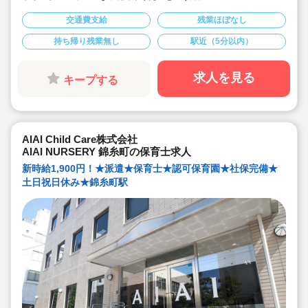
■書き物無しで保育に集中したい方におススメです！
■19時までの遅番のポジションで、開始時間の相談が可
交通費支給
残業ほぼなし
能です！
■時給1,800円＋交通費支給！
持ち帰り残業無し
駅近（5分以内）
■本園ではキララサポートからの派遣保育士の方が就業中
です！
求人を見る
キープする
AIAI Child Care株式会社
AIAI NURSERY 錦糸町の保育士求人
新時給1,900円！★派遣★保育士★認可保育園★社保完備★
土日祝日休み★錦糸町駅