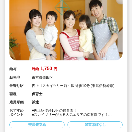
1,750
給与
時給
円
勤務地
東京都墨田区
最寄り駅
押上〈スカイツリー前〉駅 徒歩10分 (東武伊勢崎線)
職種
保育士
雇用形態
派遣
おすすめ
■押上駅徒歩10分の保育園！
ポイント
■スカイツリーがある人気エリアの保育園です！
■「日々のシフト勤務に疲れた」という方におススメの時
間固定♪
交通費支給
残業ほぼなし
■時給1,750円＋交通費！
■社会保険完備、皆勤手当制度あり！