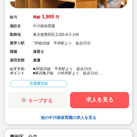
1,900
給与
時給
円
施設名
中川南保育園
勤務地
東京都墨田区立花6-8-2-106
最寄り駅
"JR総武線 平井駅より 徒歩15分
職種
保育士
雇用形態
派遣
おすすめ
■JR総武線 平井駅より 徒歩15分
ポイント
■東武亀戸線 小村井駅より 徒歩15分
■時給1,900円の高時給！
■1ヶ月概算29万円以上！
交通費支給
■人気の公立保育園求人です！
■社会保険完備・皆勤手当制度もあります！
■会員制福利厚生サービスあり！
求人を見る
キープする
他の中川南保育園の求人を見る
墨田区 公立