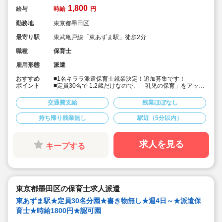
1,800
給与
時給
円
勤務地
東京都墨田区
最寄り駅
東武亀戸線「東あずま駅」徒歩2分
職種
保育士
雇用形態
派遣
おすすめ
■1名キララ派遣保育士就業決定！追加募集です！
ポイント
■定員30名で 1.2歳だけなので、「乳児の保育」をアット
ホームな環境でやりたいという方に！
■書き物無しで保育に集中したい方におススメです！
交通費支給
残業ほぼなし
■19時までの遅番のポジションで、開始時間の相談が可
能です！
持ち帰り残業無し
駅近（5分以内）
■時給1,800円＋交通費支給！
■本園でもキララサポートからの派遣保育士の方が就業中
です！
求人を見る
キープする
東京都墨田区の保育士求人派遣
東あずま駅★定員30名分園★書き物無し★週4日～★派遣保
育士★時給1800円★認可園