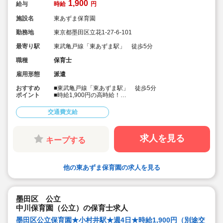
1,900
給与
時給
円
施設名
東あずま保育園
勤務地
東京都墨田区立花1-27-6-101
最寄り駅
東武亀戸線「東あずま駅」 徒歩5分
職種
保育士
雇用形態
派遣
おすすめ
■東武亀戸線「東あずま駅」 徒歩5分
ポイント
■時給1,900円の高時給！
■週4日
■人気の公立保育園求人です！
交通費支給
■社会保険完備・皆勤手当制度もあります！
■会員制福利厚生サービスあり！
求人を見る
キープする
他の東あずま保育園の求人を見る
墨田区 公立
中川保育園（公立）の保育士求人
墨田区公立保育園★小村井駅★週4日★時給1,900円（別途交