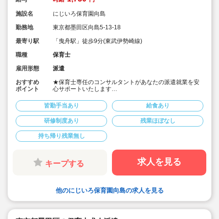
施設名
にじいろ保育園向島
勤務地
東京都墨田区向島5-13-18
最寄り駅
「曳舟駅」徒歩9分(東武伊勢崎線)
職種
保育士
雇用形態
派遣
おすすめ
★保育士専任のコンサルタントがあなたの派遣就業を安
ポイント
心サポートいたします
★東武伊勢崎線「曳舟駅」徒歩9分、京成押上線「京成曳
舟駅」徒歩9分の認可保育園です
皆勤手当あり
給食あり
★時給1,750円、別途交通費支給！
★時間固定＆土日祝休み！
研修制度あり
残業ほぼなし
★ワークライフバランス重視してご勤務いただけます
持ち帰り残業無し
求人を見る
キープする
他のにじいろ保育園向島の求人を見る