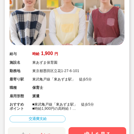
1,900
給与
時給
円
施設名
東あずま保育園
勤務地
東京都墨田区立花1-27-6-101
最寄り駅
東武亀戸線「東あずま駅」 徒歩5分
職種
保育士
雇用形態
派遣
おすすめ
■東武亀戸線「東あずま駅」 徒歩5分
ポイント
■時給1,900円の高時給！
■1ヶ月概算29万円以上！
■人気の公立保育園求人です！
交通費支給
■社会保険完備・皆勤手当制度もあります！
■会員制福利厚生サービスあり！