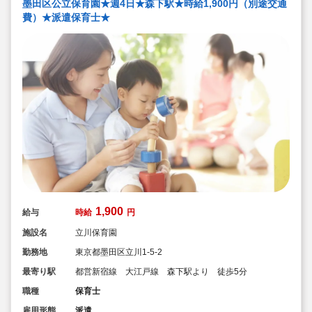
墨田区公立保育園★週4日★森下駅★時給1,900円（別途交通
費）★派遣保育士★
1,900
給与
時給
円
施設名
立川保育園
勤務地
東京都墨田区立川1-5-2
最寄り駅
都営新宿線 大江戸線 森下駅より 徒歩5分
職種
保育士
雇用形態
派遣