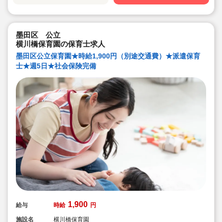
墨田区 公立
横川橋保育園の保育士求人
墨田区公立保育園★時給1,900円（別途交通費）★派遣保育
士★週5日★社会保険完備
1,900
給与
時給
円
施設名
横川橋保育園