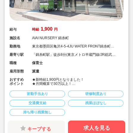
1,900
給与
時給
円
施設名
AIAI NURSERY 錦糸町
勤務地
東京都墨田区亀沢4-5-4JU WATER FRONT錦糸町
B.L.D 1F
最寄り駅
「錦糸町駅」徒歩8分(東京メトロ半蔵門線/JR総武
線/JR中央・総武線)
職種
保育士
雇用形態
派遣
おすすめ
★新時給1,900円となりました！
ポイント
★月間概算で30万以上！
★ご勤務時間は8:00～17:00、9:00～18:00、8:30～
17:30 など週5日程度、平日8時間程度ご勤務できる方
皆勤手当あり
研修制度あり
歓迎です
★早番、遅番で勤務したいなど。時間帯は柔軟にご相談
交通費支給
残業ほぼなし
ください
★派遣スタッフの受け入れに慣れている園になりますの
持ち帰り残業無し
で安心です
★保育士専任のコンサルタントがあなたの派遣就業を安
心サポートいたします
★英語は遊びを通して専任講師が年齢に応じて対応して
求人を見る
キープする
います。異文化にふれることで社会性や国際理解を深め