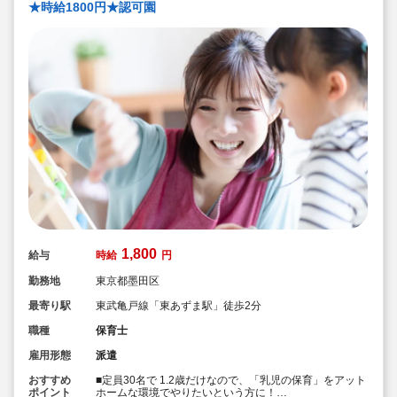
★時給1800円★認可園
1,800
給与
時給
円
勤務地
東京都墨田区
最寄り駅
東武亀戸線「東あずま駅」徒歩2分
職種
保育士
雇用形態
派遣
おすすめ
■定員30名で 1.2歳だけなので、「乳児の保育」をアット
ポイント
ホームな環境でやりたいという方に！