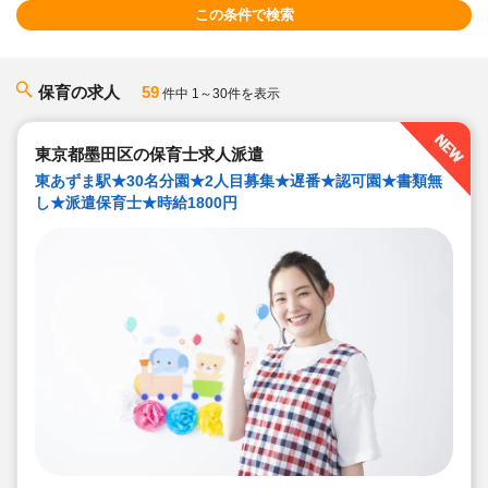
この条件で検索
保育の求人
59
件中 1～30件を表示
東京都墨田区の保育士求人派遣
東あずま駅★30名分園★2人目募集★遅番★認可園★書類無
し★派遣保育士★時給1800円