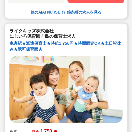
ています
★食育プログラムとして、食糧生産から消費までの過程
を体験することで、食や健康に対する興味を引き出して
他のAIAI NURSERY 錦糸町の求人を見る
います
★60名定員など中規模園を中心に「もう一つの家」をコ
ンセプトに木のぬくもりを感じるような環境を提供して
います
★ICT技術を導入し、事務作業や午睡時の安全確認、保護
ライクキッズ株式会社
者の方とのやり取り等を効率化されています
にじいろ保育園向島の保育士求人
★子どもたち一人一人と向き合った保育を実施していま
す
曳舟駅★派遣保育士★時給1,750円★時間固定OK★土日祝休
み★認可保育園★
1,750
給与
時給
円