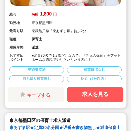
1,800
給与
時給
円
勤務地
東京都墨田区
最寄り駅
東武亀戸線「東あずま駅」徒歩2分
職種
保育士
雇用形態
派遣
おすすめ
■定員30名で 1.2歳だけなので、「乳児の保育」をアット
ポイント
ホームな環境でやりたいという方に！
■書き物無しで保育に集中したい方におススメです！
■7時～の早番で終了時間の相談が可能です！
交通費支給
残業ほぼなし
■時給1,800円＋交通費支給！
■本園ではキララサポートからの派遣保育士の方が就業中
持ち帰り残業無し
駅近（5分以内）
です！
求人を見る
キープする
東京都墨田区の保育士求人派遣
東あずま駅★定員30名分園★遅番★書き物無し★派遣保育士