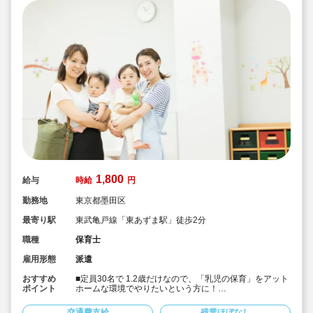
1,800
給与
時給
円
勤務地
東京都墨田区
最寄り駅
東武亀戸線「東あずま駅」徒歩2分
職種
保育士
雇用形態
派遣
おすすめ
■定員30名で 1.2歳だけなので、「乳児の保育」をアット
ポイント
ホームな環境でやりたいという方に！
■書き物無しで保育に集中したい方におススメです！
■週4日～OK！勤務時間の相談が可能です！
交通費支給
残業ほぼなし