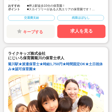
おすすめ
■押上駅徒歩10分の保育園！
ポイント
■スカイツリーがある人気エリアの保育園です！
■「8時間勤務はキツイ」という方におススメの術同6時
間固定シフト♪
交通費支給
残業ほぼなし
■時給1,750円＋交通費！
■社会保険完備、皆勤手当制度あり！
求人を見る
キープする
ライクキッズ株式会社
にじいろ保育園菊川の保育士求人
菊川駅★派遣保育士★時給1,750円★時間固定OK★土日祝休
み★認可保育園★