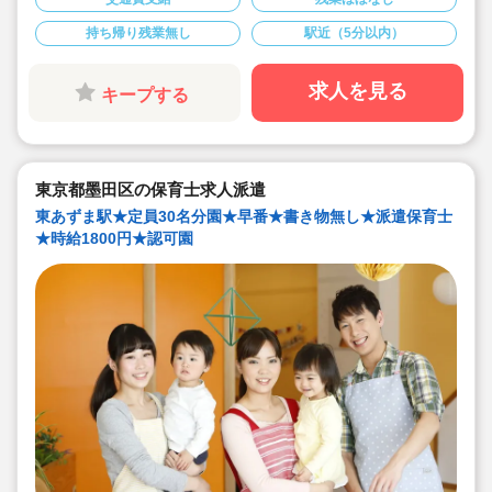
■時給1,800円＋交通費支給！
■本園ではキララサポートからの派遣保育士の方が就業中
持ち帰り残業無し
駅近（5分以内）
です！
求人を見る
キープする
東京都墨田区の保育士求人派遣
東あずま駅★定員30名分園★早番★書き物無し★派遣保育士
★時給1800円★認可園