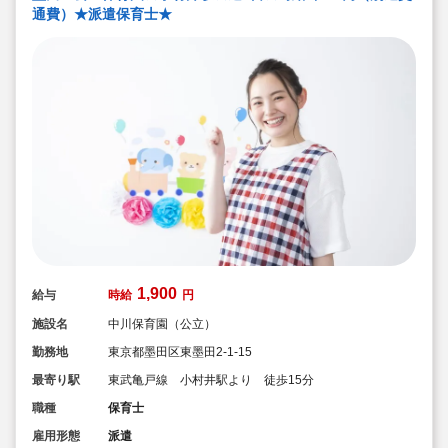
通費）★派遣保育士★
1,900
給与
時給
円
施設名
中川保育園（公立）
勤務地
東京都墨田区東墨田2-1-15
最寄り駅
東武亀戸線 小村井駅より 徒歩15分
職種
保育士
雇用形態
派遣