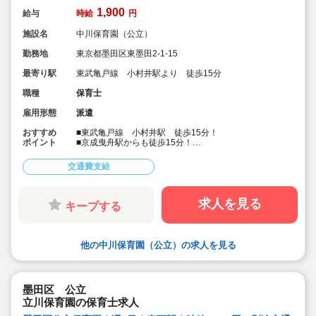
1,900
給与
時給
円
施設名
中川保育園（公立）
勤務地
東京都墨田区東墨田2-1-15
最寄り駅
東武亀戸線 小村井駅より 徒歩15分
職種
保育士
雇用形態
派遣
おすすめ
■東武亀戸線 小村井駅 徒歩15分！
ポイント
■京成曳舟駅からも徒歩15分！
■時給1,900円の高時給！
■1ヶ月概算29万円以上！
交通費支給
■人気の公立保育園求人です！
■社会保険完備・皆勤手当制度もあります！
■会員制福利厚生サービスあり！
求人を見る
キープする
他の中川保育園（公立）の求人を見る
墨田区 公立
立川保育園の保育士求人