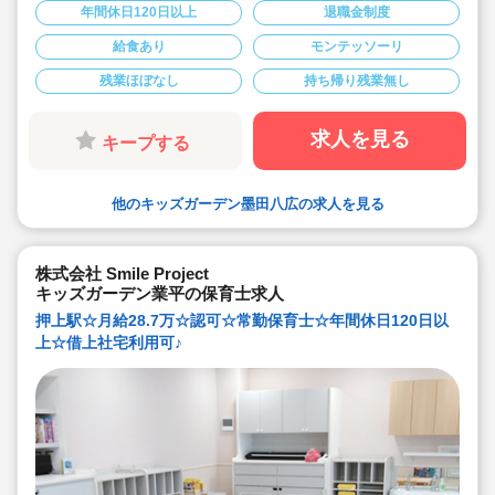
ラムを取り入れ、園児たちの可能性を広げている他、先
年間休日120日以上
退職金制度
生のアイデアをもとに新しいプログラムを実施すること
もあるので、「得意なこと」「好きなこと」を活かすチ
給食あり
モンテッソーリ
ャンスがあります！
◇子どもが主体，保育環境による働きかけ中心の「見守
残業ほぼなし
持ち帰り残業無し
る保育」に取り組んでいます。
◇園長や本社スタッフなどへキャリアアップも可能で
す！
◇宿舎借り上げ制度利用可能です。（同居の宿舎借り上
求人を見る
キープする
げも相談出来ます！）
◇引っ越し代補助あり。
◇年間休日120日以上！土曜日の振替休日ありです。
◇運動や食育に力を入れています。ピアノが苦手でも大
他のキッズガーデン墨田八広の求人を見る
丈夫。得意な保育を活かしてください。
◇ICT化やタブレット端末を導入し職員の残業や負担を軽
減しています（持ち帰り仕事なしです）
◇若い先生中心に20～50代迄とバランス良い職員構成で
す。先生たち一人ひとりの個性を存分に発揮できる保育
株式会社 Smile Project
園です！
キッズガーデン業平の保育士求人
押上駅☆月給28.7万☆認可☆常勤保育士☆年間休日120日以
上☆借上社宅利用可♪