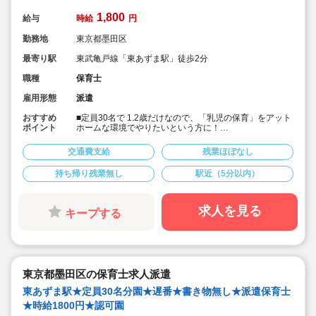
1,800
給与
時給
円
勤務地
東京都墨田区
最寄り駅
東武亀戸線「東あずま駅」徒歩2分
職種
保育士
雇用形態
派遣
おすすめ
■定員30名で 1.2歳だけなので、「乳児の保育」をアット
ポイント
ホームな環境でやりたいという方に！
■書き物無しで保育に集中したい方におススメです！
■7時～の早番で終了時間の相談が可能です！
交通費支給
残業ほぼなし
■時給1,800円＋交通費支給！
■本園ではキララサポートからの派遣保育士の方が就業中
持ち帰り残業無し
駅近（5分以内）
です！
求人を見る
キープする
東京都墨田区の保育士求人派遣
東あずま駅★定員30名分園★遅番★書き物無し★派遣保育士
★時給1800円★認可園