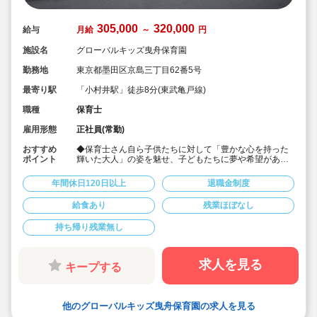
305,000
320,000
給与
月給
～
円
施設名
グローバルキッズ曳舟保育園
勤務地
東京都墨田区京島三丁目62番5号
最寄り駅
「小村井駅」徒歩8分(東武亀戸線)
職種
保育士
雇用形態
正社員(常勤)
おすすめ
◆保育士さん自ら子供たちに対して「豊かな心を持った
ポイント
輝いた大人」の姿を魅せ、子どもたちに夢や希望がある
ことを伝えてます◎
◆年間休日125日以上！
年間休日120日以上
退職金制度
◆子育て期間中は時短勤務OK
◆半日有給OKで子育て中の方も働きやすい環境です
給食あり
残業ほぼなし
◆会社独自の休暇制度がありますので、独身、既婚者問
わずノビノビと働きやすい環境です。
持ち帰り残業無し
◆宿舎借上げ制度利用可能です！
◆職員間の人間関係を大事にしています。チーム保育で
新しい仲間も皆でサポート。新卒で不安な方、中途で馴
染めるか不安な方ブランク空けの方、別業種からのキャ
求人を見る
キープする
リアチェンジの方！どんな方でもチームでサポートしあ
いながら保育をする環境です
◆キャリアアップしていきたい方も大歓迎！挑戦したい
方は管理職などキャリアアップを通して収入アップも可
他のグローバルキッズ曳舟保育園の求人を見る
能です！