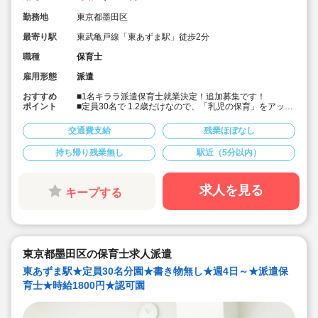
勤務地
東京都墨田区
最寄り駅
東武亀戸線「東あずま駅」徒歩2分
職種
保育士
雇用形態
派遣
おすすめ
■1名キララ派遣保育士就業決定！追加募集です！
ポイント
■定員30名で 1.2歳だけなので、「乳児の保育」をアット
ホームな環境でやりたいという方に！
■書き物無しで保育に集中したい方におススメです！
交通費支給
残業ほぼなし
■19時までの遅番のポジションで、開始時間の相談が可
能です！
持ち帰り残業無し
駅近（5分以内）
■時給1,800円＋交通費支給！
■本園でもキララサポートからの派遣保育士の方が就業中
です！
求人を見る
キープする
東京都墨田区の保育士求人派遣
東あずま駅★定員30名分園★書き物無し★週4日～★派遣保
育士★時給1800円★認可園