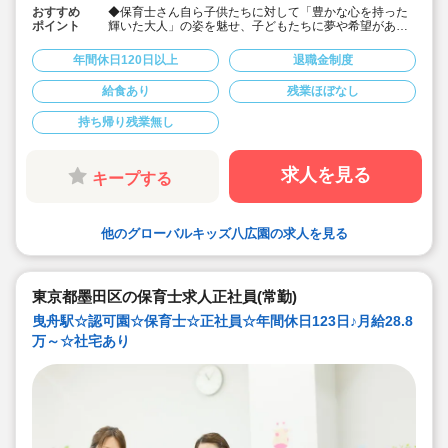
おすすめ
◆保育士さん自ら子供たちに対して「豊かな心を持った
ポイント
輝いた大人」の姿を魅せ、子どもたちに夢や希望がある
ことを伝えてます◎
◆年間休日125日以上！
年間休日120日以上
退職金制度
◆子育て期間中は時短勤務OK
◆半日有給OKで子育て中の方も働きやすい環境です
給食あり
残業ほぼなし
◆会社独自の休暇制度がありますので、独身、既婚者問
わずノビノビと働きやすい環境です。
持ち帰り残業無し
◆宿舎借上げ制度利用可能です！
◆職員間の人間関係を大事にしています。チーム保育で
新しい仲間も皆でサポート。新卒で不安な方、中途で馴
染めるか不安な方ブランク空けの方、別業種からのキャ
求人を見る
キープする
リアチェンジの方！どんな方でもチームでサポートしあ
いながら保育をする環境です
◆キャリアアップしていきたい方も大歓迎！挑戦したい
方は管理職などキャリアアップを通して収入アップも可
他のグローバルキッズ八広園の求人を見る
能です！
◆研修制度充実！未経験やブランクのある方でも安心し
て勤務いただけます。
◆幅広い年齢層の職員がいるため働きやすい就業環境で
す！
東京都墨田区の保育士求人正社員(常勤)
◆充実の福利厚生、海外研修など腰を据え長く勤務でき
曳舟駅☆認可園☆保育士☆正社員☆年間休日123日♪月給28.8
成長し続けられる環境が整っています。
万～☆社宅あり