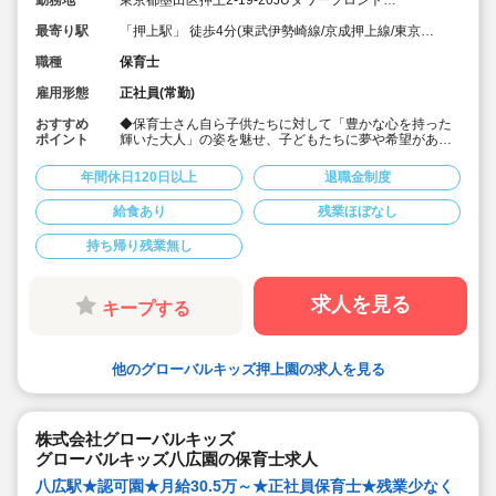
OSHIAGE1・2・3F
最寄り駅
「押上駅」 徒歩4分(東武伊勢崎線/京成押上線/東京メ
トロ半蔵門線/都営浅草線)
職種
保育士
雇用形態
正社員(常勤)
おすすめ
◆保育士さん自ら子供たちに対して「豊かな心を持った
ポイント
輝いた大人」の姿を魅せ、子どもたちに夢や希望がある
ことを伝えてます◎
◆年間休日125日以上！
年間休日120日以上
退職金制度
◆子育て期間中は時短勤務OK
◆半日有給OKで子育て中の方も働きやすい環境です
給食あり
残業ほぼなし
◆会社独自の休暇制度がありますので、独身、既婚者問
わずノビノビと働きやすい環境です。
持ち帰り残業無し
◆宿舎借上げ制度利用可能です！
◆職員間の人間関係を大事にしています。チーム保育で
新しい仲間も皆でサポート。新卒で不安な方、中途で馴
染めるか不安な方ブランク空けの方、別業種からのキャ
求人を見る
キープする
リアチェンジの方！どんな方でもチームでサポートしあ
いながら保育をする環境です
◆キャリアアップしていきたい方も大歓迎！挑戦したい
方は管理職などキャリアアップを通して収入アップも可
他のグローバルキッズ押上園の求人を見る
能です！
◆研修制度充実！未経験やブランクのある方でも安心し
て勤務いただけます。
◆幅広い年齢層の職員がいるため働きやすい就業環境で
す！
株式会社グローバルキッズ
◆充実の福利厚生、海外研修など腰を据え長く勤務でき
グローバルキッズ八広園の保育士求人
成長し続けられる環境が整っています。
八広駅★認可園★月給30.5万～★正社員保育士★残業少なく