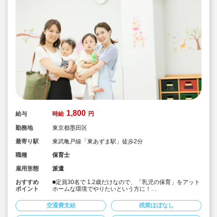
1,800
給与
時給
円
勤務地
東京都墨田区
最寄り駅
東武亀戸線「東あずま駅」徒歩2分
職種
保育士
雇用形態
派遣
おすすめ
■定員30名で 1.2歳だけなので、「乳児の保育」をアット
ポイント
ホームな環境でやりたいという方に！
■書き物無しで保育に集中したい方におススメです！
■週4日～OK！勤務時間の相談が可能です！
交通費支給
残業ほぼなし
■時給1,800円＋交通費支給！
■本園ではキララサポートからの派遣保育士の方が就業中