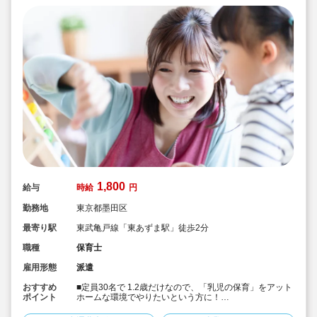
1,800
給与
時給
円
勤務地
東京都墨田区
最寄り駅
東武亀戸線「東あずま駅」徒歩2分
職種
保育士
雇用形態
派遣
おすすめ
■定員30名で 1.2歳だけなので、「乳児の保育」をアット
ポイント
ホームな環境でやりたいという方に！
■書き物無しで保育に集中したい方におススメです！