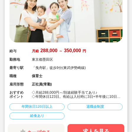
288,000
350,000
給与
月給
～
円
勤務地
東京都墨田区
最寄り駅
「曳舟駅」徒歩9分(東武伊勢崎線)
職種
保育士
雇用形態
正社員(常勤)
おすすめ
◇月給288,000円～/別途経験手当てあり♪
ポイント
◇年間休日123日。有給は入社時に3日+半年後に10日付
与！特別休暇も年5日でプライベート充実☆
◇借り上げ社宅制度あり！(敷金礼金なし)
年間休日120日以上
退職金制度
◇介護休暇・産前産後休暇・育児休暇の取得率100％！
復帰率も83％♪
給食あり
◇男性保育士も数多く活躍中の法人です！
◇主体性をはぐくむコーナー保育などを取り入れた、こ
どもたち一人ひとりに寄り添う保育を行っています。
◇各種研修を無理なく実施しているので、ブランクある
求人を見る