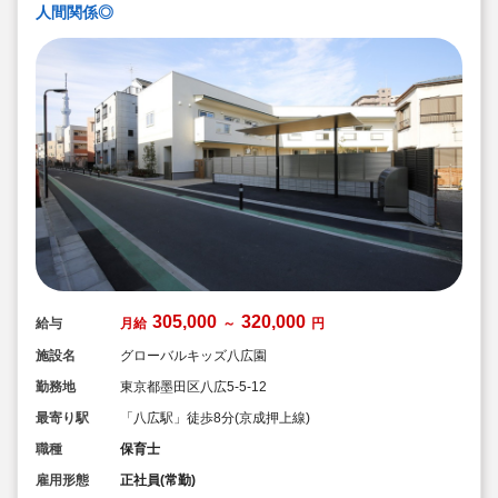
人間関係◎
305,000
320,000
給与
月給
～
円
施設名
グローバルキッズ八広園
勤務地
東京都墨田区八広5-5-12
最寄り駅
「八広駅」徒歩8分(京成押上線)
職種
保育士
雇用形態
正社員(常勤)