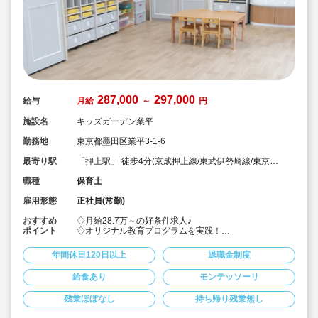
287,000
297,000
給与
月給
～
円
施設名
キッズガーデン業平
勤務地
東京都墨田区業平3-1-6
最寄り駅
「押上駅」 徒歩4分(京成押上線/東武伊勢崎線/東京メ
トロ半蔵門線/都営浅草線)
職種
保育士
雇用形態
正社員(常勤)
おすすめ
◇月給28.7万～の好条件求人♪
ポイント
◇オリジナル教育プログラムを実践！
◇モンテッソーリ・リトミック・体操など各園でプログ
ラムを取り入れ、園児たちの可能性を広げている他、先
年間休日120日以上
退職金制度
生のアイデアをもとに新しいプログラムを実施すること
もあるので、「得意なこと」「好きなこと」を活かすチ
給食あり
モンテッソーリ
ャンスがあります！
◇子どもが主体，保育環境による働きかけ中心の「見守
残業ほぼなし
持ち帰り残業無し
る保育」に取り組んでいます。
◇園長や本社スタッフなどへキャリアアップも可能で