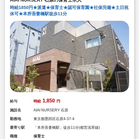
時給1850円★派遣★保育士★認可保育園★社保完備★土日祝
休可★本所吾妻橋駅徒歩11分
1,850
給与
時給
円
施設名
AIAI NURSERY 石原
勤務地
東京都墨田区石原4-37-4
最寄り駅
「本所吾妻橋駅」徒歩11分(都営浅草線)
職種
保育士