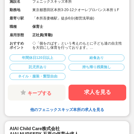
施設名
フェニックスキッズ本所
勤務地
東京都墨田区本所3-20-12クオーレプロバンス本所１F
最寄り駅
「本所吾妻橋駅」徒歩6分(都営浅草線)
職種
保育士
雇用形態
正社員(常勤)
おすすめ
◇「個をのばす」という考えのもとに子ども達の自主性
ポイント
を大切にし保育を行っております。
◇お子様を園にあずけながら勤務可能で、親子出勤OKで
す♪
年間休日120日以上
給食あり
◇保育に配慮した範囲での髪色自由です♪
◇ICT導入により残業経験取り組み行っており、持ち帰り
託児所あり
持ち帰り残業無し
仕事ありません♪
◇定員19名の為じっくり子ども達と関わる事ができます♪
ネイル・服装・髪型自由
◇職員給食ありでお昼の準備いりません♪
求人を見る
キープする
他のフェニックスキッズ本所の求人を見る
AIAI Child Care株式会社
AIAI NURSERY 石原の保育士求人