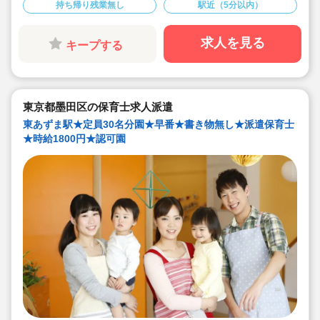
持ち帰り残業無し
駅近（5分以内）
です！
求人を見る
キープする
東京都墨田区の保育士求人派遣
東あずま駅★定員30名分園★早番★書き物無し★派遣保育士
★時給1800円★認可園