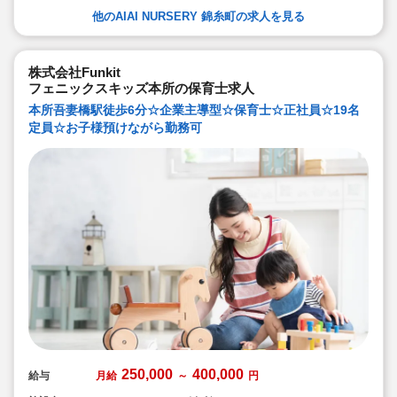
を体験することで、食や健康に対する興味を引き出して
他のAIAI NURSERY 錦糸町の求人を見る
います
★60名定員など中規模園を中心に「もう一つの家」をコ
ンセプトに木のぬくもりを感じるような環境を提供して
います
★ICT技術を導入し、事務作業や午睡時の安全確認、保護
株式会社Funkit
者の方とのやり取り等を効率化されています
フェニックスキッズ本所の保育士求人
★子どもたち一人一人と向き合った保育を実施していま
す
本所吾妻橋駅徒歩6分☆企業主導型☆保育士☆正社員☆19名
定員☆お子様預けながら勤務可
250,000
400,000
給与
月給
～
円