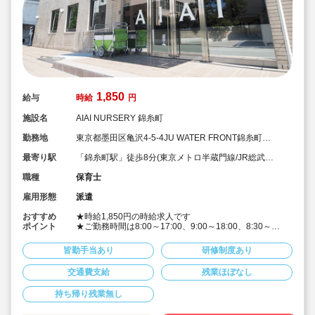
1,850
給与
時給
円
施設名
AIAI NURSERY 錦糸町
勤務地
東京都墨田区亀沢4-5-4JU WATER FRONT錦糸町
B.L.D 1F
最寄り駅
「錦糸町駅」徒歩8分(東京メトロ半蔵門線/JR総武
線/JR中央・総武線)
職種
保育士
雇用形態
派遣
おすすめ
★時給1,850円の時給求人です
ポイント
★ご勤務時間は8:00～17:00、9:00～18:00、8:30～
17:30 など週5日程度、平日8時間程度ご勤務できる方
歓迎です
皆勤手当あり
研修制度あり
★早番、遅番で勤務したいなど。時間帯は柔軟にご相談
ください
交通費支給
残業ほぼなし
★派遣スタッフの受け入れに慣れている園になりますの
で安心です
持ち帰り残業無し
★保育士専任のコンサルタントがあなたの派遣就業を安
心サポートいたします