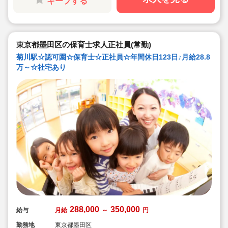
キープする
方や未経験の方も安心。主任や園長を目指す方のサポー
トも万全です♪
東京都墨田区の保育士求人正社員(常勤)
菊川駅☆認可園☆保育士☆正社員☆年間休日123日♪月給28.8
万～☆社宅あり
288,000
350,000
給与
月給
～
円
勤務地
東京都墨田区