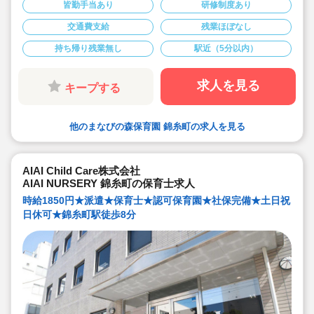
★時給1,600円の求人です
皆勤手当あり
研修制度あり
交通費支給
残業ほぼなし
持ち帰り残業無し
駅近（5分以内）
求人を見る
キープする
他のまなびの森保育園 錦糸町の求人を見る
AIAI Child Care株式会社
AIAI NURSERY 錦糸町の保育士求人
時給1850円★派遣★保育士★認可保育園★社保完備★土日祝
日休可★錦糸町駅徒歩8分