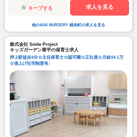
★英語は遊びを通して専任講師が年齢に応じて対応して
います。異文化にふれることで社会性や国際理解を深め
求人を見る
キープする
ています
★食育プログラムとして、食糧生産から消費までの過程
を体験することで、食や健康に対する興味を引き出して
います
他のAIAI NURSERY 錦糸町の求人を見る
★60名定員など中規模園を中心に「もう一つの家」をコ
ンセプトに木のぬくもりを感じるような環境を提供して
います
★ICT技術を導入し、事務作業や午睡時の安全確認、保護
者の方とのやり取り等を効率化されています
株式会社 Smile Project
★子どもたち一人一人と向き合った保育を実施していま
キッズガーデン業平の保育士求人
す
押上駅徒歩4分☆主任保育士☆認可園☆正社員☆月給34.1万
☆借上げ社宅制度有♪