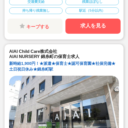
■19時までの遅番のポジションで、開始時間の相談が可
交通費支給
残業ほぼなし
能です！
■時給1,800円＋交通費支給！
持ち帰り残業無し
駅近（5分以内）
■本園ではキララサポートからの派遣保育士の方が就業中
です！
求人を見る
キープする
AIAI Child Care株式会社
AIAI NURSERY 錦糸町の保育士求人
新時給1,900円！★派遣★保育士★認可保育園★社保完備★
土日祝日休み★錦糸町駅