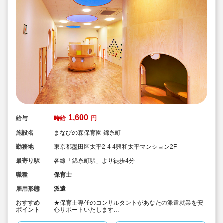
1,600
給与
時給
円
施設名
まなびの森保育園 錦糸町
勤務地
東京都墨田区太平2-4-4興和太平マンション2F
最寄り駅
各線「錦糸町駅」より徒歩4分
職種
保育士
雇用形態
派遣
おすすめ
★保育士専任のコンサルタントがあなたの派遣就業を安
ポイント
心サポートいたします
★錦糸町駅より徒歩4分の認可保育園です