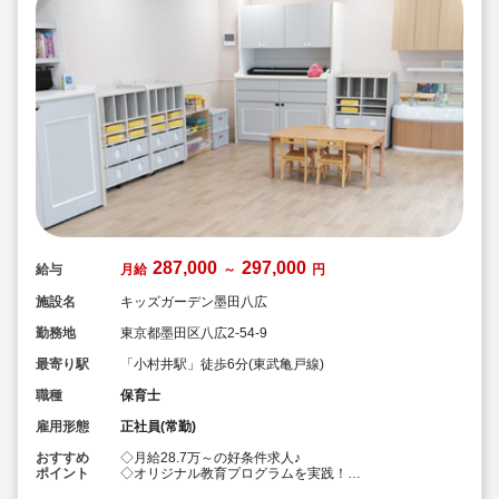
287,000
297,000
給与
月給
～
円
施設名
キッズガーデン墨田八広
勤務地
東京都墨田区八広2-54-9
最寄り駅
「小村井駅」徒歩6分(東武亀戸線)
職種
保育士
雇用形態
正社員(常勤)
おすすめ
◇月給28.7万～の好条件求人♪
ポイント
◇オリジナル教育プログラムを実践！
◇モンテッソーリ・リトミック・体操など各園でプログ