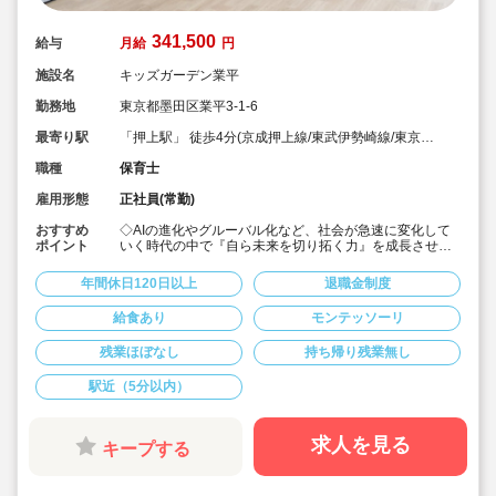
341,500
給与
月給
円
施設名
キッズガーデン業平
勤務地
東京都墨田区業平3-1-6
最寄り駅
「押上駅」 徒歩4分(京成押上線/東武伊勢崎線/東京メ
トロ半蔵門線/都営浅草線)
職種
保育士
雇用形態
正社員(常勤)
おすすめ
◇AIの進化やグルーバル化など、社会が急速に変化して
ポイント
いく時代の中で『自ら未来を切り拓く力』を成長させ
る、【見守る保育】を心がけています。
◇認可保育園での主任保育士の募集です。キャリアアッ
年間休日120日以上
退職金制度
プを目指したい方にオススメです♪
◇月給341,500円～と好条件☆賞与も2か月！
給食あり
モンテッソーリ
◇年間休日120日！しっかりお休みを取りながら働ける
ので、役職に付くと業務量が不安という方もご安心くだ
残業ほぼなし
持ち帰り残業無し
さい♪
◇ICT化やタブレットの導入で職員の負担を軽減。持ち帰
り仕事はありません。
駅近（5分以内）
◇家賃補助として最大8万円/月，引っ越し費用の補助も
最大10万円まで受けられます！
◇ベネフィット・ワンで【宿泊施設・スポーツクラブ・
求人を見る
キープする
映画館など】各種優待あり☆
◇キッズガーデンでは、オリジナルの運動・知育プログ
ラムを実践しています。
◇先生のアイデアをもとに新しいカリキュラムを実施す