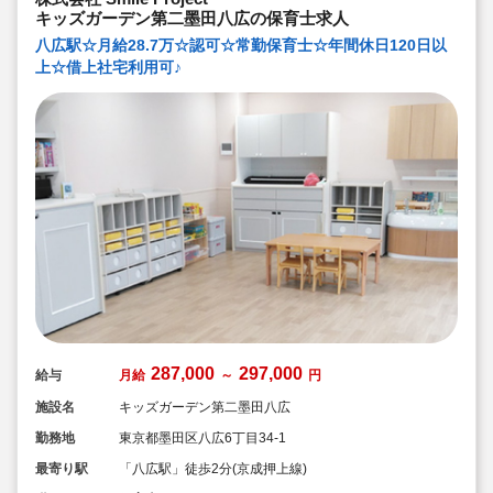
キッズガーデン第二墨田八広の保育士求人
八広駅☆月給28.7万☆認可☆常勤保育士☆年間休日120日以
上☆借上社宅利用可♪
287,000
297,000
給与
月給
～
円
施設名
キッズガーデン第二墨田八広
勤務地
東京都墨田区八広6丁目34-1
最寄り駅
「八広駅」徒歩2分(京成押上線)