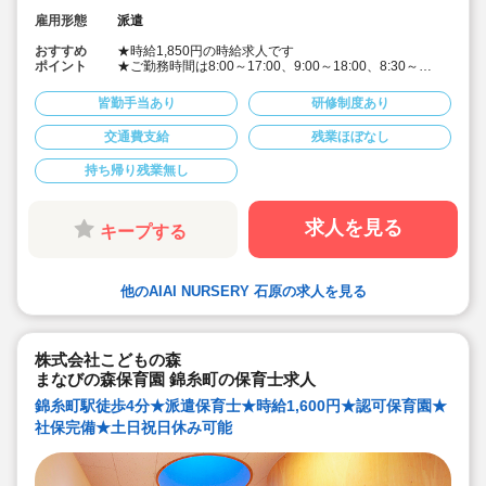
雇用形態
派遣
おすすめ
★時給1,850円の時給求人です
ポイント
★ご勤務時間は8:00～17:00、9:00～18:00、8:30～
17:30 など週5日程度、平日8時間程度ご勤務できる方
歓迎です
皆勤手当あり
研修制度あり
★早番、遅番で勤務したいなど。時間帯は柔軟にご相談
ください
交通費支給
残業ほぼなし
★派遣スタッフの受け入れに慣れている園になりますの
で安心です
持ち帰り残業無し
★保育士専任のコンサルタントがあなたの派遣就業を安
心サポートいたします
★英語は遊びを通して専任講師が年齢に応じて対応して
います。異文化にふれることで社会性や国際理解を深め
求人を見る
キープする
ています
★食育プログラムとして、食糧生産から消費までの過程
を体験することで、食や健康に対する興味を引き出して
います
他のAIAI NURSERY 石原の求人を見る
★60名定員など中規模園を中心に「もう一つの家」をコ
ンセプトに木のぬくもりを感じるような環境を提供して
います
★ICT技術を導入し、事務作業や午睡時の安全確認、保護
者の方とのやり取り等を効率化されています
株式会社こどもの森
★子どもたち一人一人と向き合った保育を実施していま
まなびの森保育園 錦糸町の保育士求人
す
錦糸町駅徒歩4分★派遣保育士★時給1,600円★認可保育園★
社保完備★土日祝日休み可能