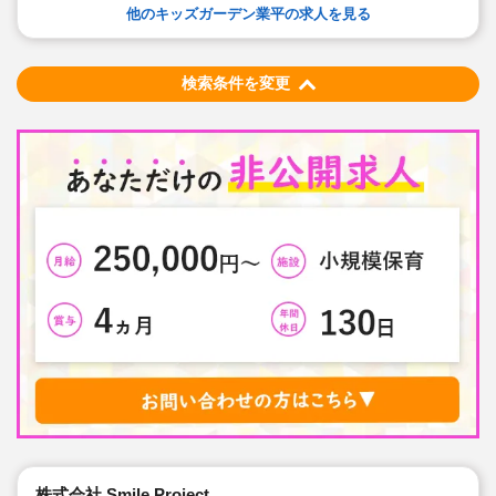
ることもあるので、「得意なこと」「好きなこと」を教
他のキッズガーデン業平の求人を見る
育に活かせるチャンスがあります♪
◇経験から年齢まで、幅広い先生たちが働いています。
研修制度も充実！まずはお問い合わせください☆
検索条件を変更
株式会社 Smile Project