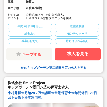
職種
保育士
雇用形態
正社員(常勤)
おすすめ
◇月給28.7万～の好条件求人♪
ポイント
◇オリジナル教育プログラムを実践！
◇モンテッソーリ・リトミック・体操など各園でプログ
ラムを取り入れ、園児たちの可能性を広げている他、先
年間休日120日以上
退職金制度
生のアイデアをもとに新しいプログラムを実施すること
もあるので、「得意なこと」「好きなこと」を活かすチ
給食あり
モンテッソーリ
ャンスがあります！
◇子どもが主体，保育環境による働きかけ中心の「見守
残業ほぼなし
持ち帰り残業無し
る保育」に取り組んでいます。
◇園長や本社スタッフなどへキャリアアップも可能で
す！
◇宿舎借り上げ制度利用可能です。（同居の宿舎借り上
求人を見る
キープする
げも相談出来ます！）
◇引っ越し代補助あり。
◇年間休日120日以上！土曜日の振替休日ありです。
◇運動や食育に力を入れています。ピアノが苦手でも大
他のキッズガーデン第二墨田八広の求人を見る
丈夫。得意な保育を活かしてください。
◇ICT化やタブレット端末を導入し職員の残業や負担を軽
減しています（持ち帰り仕事なしです）
◇若い先生中心に20～50代迄とバランス良い職員構成で
す。先生たち一人ひとりの個性を存分に発揮できる保育
株式会社 Smile Project
園です！
キッズガーデン墨田八広の保育士求人
小村井駅☆月給28.7万☆認可☆常勤保育士☆年間休日120日
以上☆借上社宅利用可♪