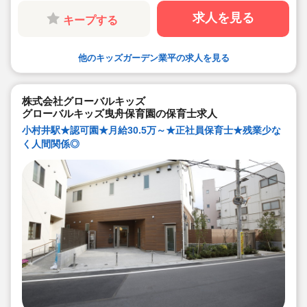
す！
◇宿舎借り上げ制度利用可能です。（同居の宿舎借り上
求人を見る
キープする
げも相談出来ます！）
◇引っ越し代補助あり。
◇年間休日120日以上！土曜日の振替休日ありです。
◇運動や食育に力を入れています。ピアノが苦手でも大
他のキッズガーデン業平の求人を見る
丈夫。得意な保育を活かしてください。
◇ICT化やタブレット端末を導入し職員の残業や負担を軽
減しています（持ち帰り仕事なしです）
◇若い先生中心に20～50代迄とバランス良い職員構成で
す。先生たち一人ひとりの個性を存分に発揮できる保育
株式会社グローバルキッズ
園です！
グローバルキッズ曳舟保育園の保育士求人
小村井駅★認可園★月給30.5万～★正社員保育士★残業少な
く人間関係◎