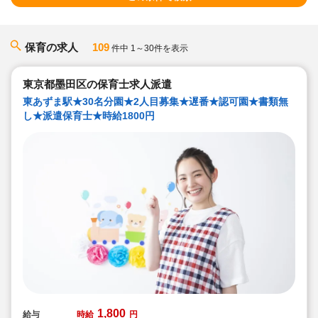
保育の求人
109
件中 1～30件を表示
東京都墨田区の保育士求人派遣
東あずま駅★30名分園★2人目募集★遅番★認可園★書類無
し★派遣保育士★時給1800円
1,800
給与
時給
円