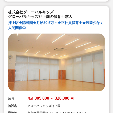
◆研修制度充実！未経験やブランクのある方でも安心し
て勤務いただけます。
◆幅広い年齢層の職員がいるため働きやすい就業環境で
す！
株式会社グローバルキッズ
◆充実の福利厚生、海外研修など腰を据え長く勤務でき
グローバルキッズ押上園の保育士求人
成長し続けられる環境が整っています。
押上駅★認可園★月給30.5万～★正社員保育士★残業少なく
人間関係◎
305,000
320,000
給与
月給
～
円
施設名
グローバルキッズ押上園
勤務地
東京都墨田区押上2-19-20JUタワーフロント