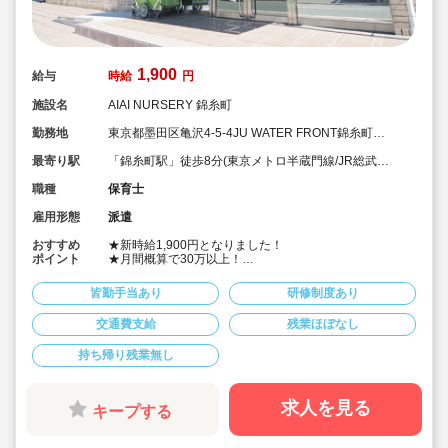
1,900
給与
時給
円
施設名
AIAI NURSERY 錦糸町
勤務地
東京都墨田区亀沢4-5-4JU WATER FRONT錦糸町
B.L.D 1F
最寄り駅
「錦糸町駅」徒歩8分(東京メトロ半蔵門線/JR総武
線/JR中央・総武線)
職種
保育士
雇用形態
派遣
おすすめ
★新時給1,900円となりました！
ポイント
★月間概算で30万以上！
★ご勤務時間は8:00～17:00、9:00～18:00、8:30～
17:30 など週5日程度、平日8時間程度ご勤務できる方
皆勤手当あり
研修制度あり
歓迎です
★早番、遅番で勤務したいなど。時間帯は柔軟にご相談
交通費支給
残業ほぼなし
ください
★派遣スタッフの受け入れに慣れている園になりますの
持ち帰り残業無し
で安心です
★保育士専任のコンサルタントがあなたの派遣就業を安
心サポートいたします
★英語は遊びを通して専任講師が年齢に応じて対応して
求人を見る
キープする
います。異文化にふれることで社会性や国際理解を深め
ています
★食育プログラムとして、食糧生産から消費までの過程