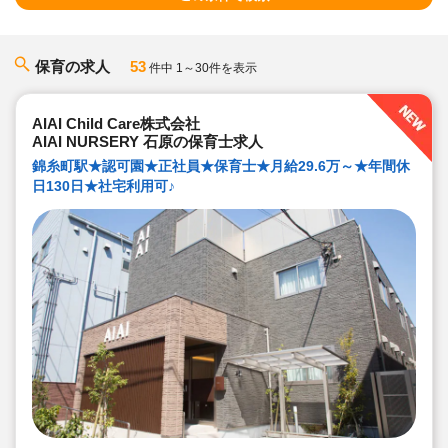
保育の求人
53
件中 1～30件を表示
AIAI Child Care株式会社
AIAI NURSERY 石原の保育士求人
錦糸町駅★認可園★正社員★保育士★月給29.6万～★年間休
日130日★社宅利用可♪