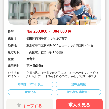
250,000
304,800
給与
月給
～
円
施設名
墨田区両国子育てひろば保育室
勤務地
東京都墨田区横網1-2-13ヒューリック両国リバーセン
ター １階
最寄り駅
「両国駅」徒歩3分(JR各線)
職種
保育士
雇用形態
正社員(常勤)
おすすめ
◇賞与込みで年収350万円以上！お休みが多く、有給は
ポイント
入社初日に10日付与されるので、安心してお仕事スター
トできます♪
◇「定期利用預かり」と「一時預かり」のサービスを併
年間休日125日以上
退職金制度
設した、定員33名程度の子育てひろばです。
◇「両国駅」徒歩3分の駅チカ！
給食あり
持ち帰り残業無し
◇月給250,000円＋経験加算☆
◇残業少なめ！発生した場合は1分単位で残業代支給。業
務前後の着替えの時間にも残業代がつきます♪
◇宿舎借り上げ制度あり◎引っ越し代補助付き(上限5万
求人を見る
キープする
円)