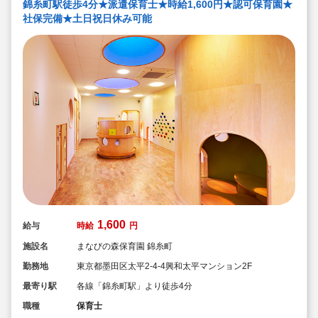
錦糸町駅徒歩4分★派遣保育士★時給1,600円★認可保育園★
社保完備★土日祝日休み可能
1,600
給与
時給
円
施設名
まなびの森保育園 錦糸町
勤務地
東京都墨田区太平2-4-4興和太平マンション2F
最寄り駅
各線「錦糸町駅」より徒歩4分
職種
保育士