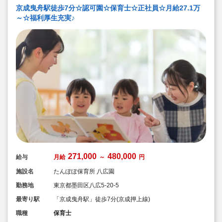
京成曳舟駅徒歩7分☆認可園☆保育士☆正社員☆月給27.1万
～☆福利厚生充実♪
271,000
480,000
給与
月給
～
円
施設名
たんぽぽ保育所 八広園
勤務地
東京都墨田区八広5-20-5
最寄り駅
「京成曳舟駅」徒歩7分(京成押上線)
職種
保育士