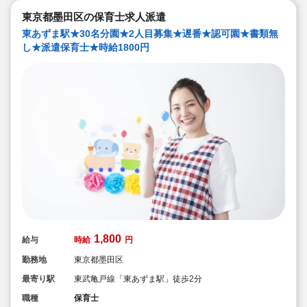
ブランクがあっても安心です。勤続年数に合わせた研修
制度を用意しています。
東京都墨田区の保育士求人派遣
●宿舎借り上げ制度利用可能です！※敷金・礼金等会社が
東あずま駅★30名分園★2人目募集★遅番★認可園★書類無
負担してくださいます
し★派遣保育士★時給1800円
1,800
給与
時給
円
勤務地
東京都墨田区
最寄り駅
東武亀戸線「東あずま駅」徒歩2分
職種
保育士