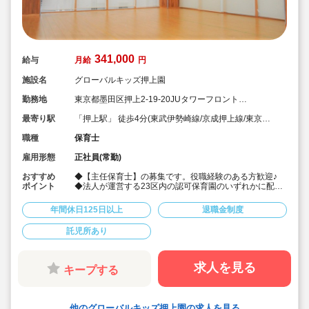
341,000
給与
月給
円
施設名
グローバルキッズ押上園
勤務地
東京都墨田区押上2-19-20JUタワーフロント
OSHIAGE1・2・3F
最寄り駅
「押上駅」 徒歩4分(東武伊勢崎線/京成押上線/東京メ
トロ半蔵門線/都営浅草線)
職種
保育士
雇用形態
正社員(常勤)
おすすめ
◆【主任保育士】の募集です。役職経験のある方歓迎♪
ポイント
◆法人が運営する23区内の認可保育園のいずれかに配属
されます◎園指定相談可！
◆月給341,000円～+賞与2ヶ月と好待遇☆
年間休日125日以上
退職金制度
◆借上社宅制度・住宅手当あり
◆年間休日125日以上/キャリアを積みながらしっかりお
託児所あり
休みも取れて、プライベートと両立しやすい環境です♪
◆育児短時間勤や子ども手当て、保育料の補助など、育
児サポートも多数☆
◆「チーム保育」を掲げ人間関係を大切にしています。
求人を見る
キープする
中途で馴染めるか不安な方やブランクのある方もご安心
ください！
◆「豊かな心を持った輝いた大人を魅せる」ことを保育
方針の一環としており、職員たちの労働環境やライフワ
他のグローバルキッズ押上園の求人を見る