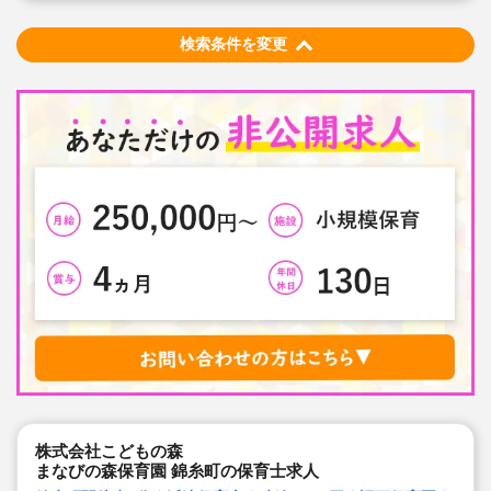
います
★ICT技術を導入し、事務作業や午睡時の安全確認、保護
者の方とのやり取り等を効率化されています
検索条件を変更
★子どもたち一人一人と向き合った保育を実施していま
す
株式会社こどもの森
まなびの森保育園 錦糸町の保育士求人