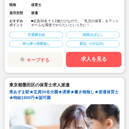
職種
保育士
雇用形態
派遣
おすすめ
■定員30名で 1.2歳だけなので、「乳児の保育」をアット
ポイント
ホームな環境でやりたいという方に！
■書き物無しで保育に集中したい方におススメです！
■7時～の早番で終了時間の相談が可能です！
交通費支給
残業ほぼなし
■時給1,800円＋交通費支給！
■本園ではキララサポートからの派遣保育士の方が就業中
持ち帰り残業無し
駅近（5分以内）
です！
求人を見る
キープする
東京都墨田区の保育士求人派遣
東あずま駅★定員30名分園★遅番★書き物無し★派遣保育士
★時給1800円★認可園