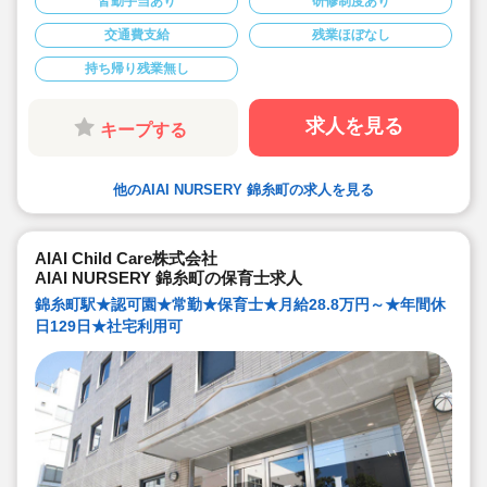
皆勤手当あり
研修制度あり
★早番、遅番で勤務したいなど。時間帯は柔軟にご相談
ください
交通費支給
残業ほぼなし
★派遣スタッフの受け入れに慣れている園になりますの
で安心です
持ち帰り残業無し
★保育士専任のコンサルタントがあなたの派遣就業を安
心サポートいたします
★英語は遊びを通して専任講師が年齢に応じて対応して
います。異文化にふれることで社会性や国際理解を深め
求人を見る
キープする
ています
★食育プログラムとして、食糧生産から消費までの過程
を体験することで、食や健康に対する興味を引き出して
います
他のAIAI NURSERY 錦糸町の求人を見る
★60名定員など中規模園を中心に「もう一つの家」をコ
ンセプトに木のぬくもりを感じるような環境を提供して
います
★ICT技術を導入し、事務作業や午睡時の安全確認、保護
者の方とのやり取り等を効率化されています
AIAI Child Care株式会社
★子どもたち一人一人と向き合った保育を実施していま
AIAI NURSERY 錦糸町の保育士求人
す
錦糸町駅★認可園★常勤★保育士★月給28.8万円～★年間休
日129日★社宅利用可