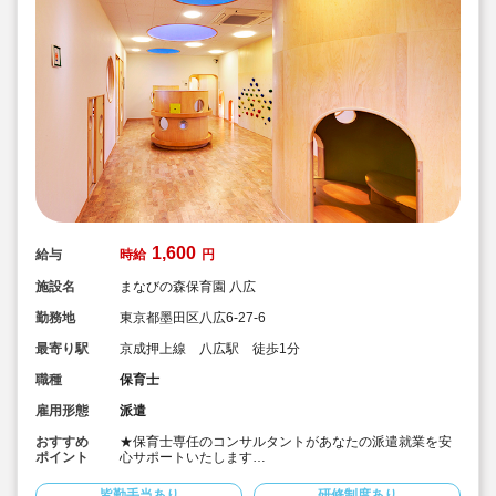
1,600
給与
時給
円
施設名
まなびの森保育園 八広
勤務地
東京都墨田区八広6-27-6
最寄り駅
京成押上線 八広駅 徒歩1分
職種
保育士
雇用形態
派遣
おすすめ
★保育士専任のコンサルタントがあなたの派遣就業を安
ポイント
心サポートいたします
★八広駅より徒歩1分の認可保育園です
★時給1,600円の求人です
皆勤手当あり
研修制度あり