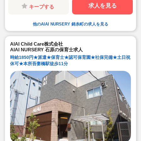
います。
求人を見る
キープする
●子ども主体の温かみのある保育環境を大切にしていま
す。大型遊具や床暖房完備の快適な保育室など、充実し
た環境を整えています。
●直営の療育施設「AIAIPLUS」からの訪問支援による個
他のAIAI NURSERY 錦糸町の求人を見る
別療育も行っています。療育へのキャリアチェンジも可
能です。
●研修制度が充実
ブランクがあっても安心です。勤続年数に合わせた研修
制度を用意しています。
AIAI Child Care株式会社
●宿舎借り上げ制度利用可能です！※敷金・礼金等会社が
AIAI NURSERY 石原の保育士求人
負担してくださいます
時給1850円★派遣★保育士★認可保育園★社保完備★土日祝
休可★本所吾妻橋駅徒歩11分