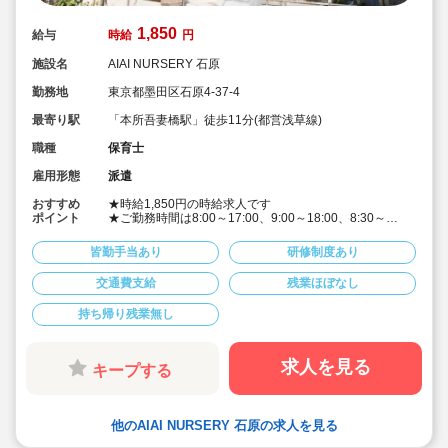
1,850
給与
時給
円
施設名
AIAI NURSERY 石原
勤務地
東京都墨田区石原4-37-4
最寄り駅
「本所吾妻橋駅」徒歩11分(都営浅草線)
職種
保育士
雇用形態
派遣
おすすめ
★時給1,850円の時給求人です
ポイント
★ご勤務時間は8:00～17:00、9:00～18:00、8:30～
17:30 など週5日程度、平日8時間程度ご勤務できる方
歓迎です
皆勤手当あり
研修制度あり
★早番、遅番で勤務したいなど。時間帯は柔軟にご相談
ください
交通費支給
残業ほぼなし
★派遣スタッフの受け入れに慣れている園になりますの
で安心です
持ち帰り残業無し
★保育士専任のコンサルタントがあなたの派遣就業を安
心サポートいたします
★英語は遊びを通して専任講師が年齢に応じて対応して
います。異文化にふれることで社会性や国際理解を深め
求人を見る
キープする
ています
★食育プログラムとして、食糧生産から消費までの過程
を体験することで、食や健康に対する興味を引き出して
います
他のAIAI NURSERY 石原の求人を見る
★60名定員など中規模園を中心に「もう一つの家」をコ
ンセプトに木のぬくもりを感じるような環境を提供して