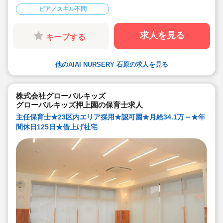
●チーム保育で複数担任制を取っております。
ピアノスキル不問
●保育に専念できる環境づくり
連絡帳や日誌のアプリ化を始め、園だより等も手書き作
業がありません。ICTツールで書類作成の負担を軽減して
います。
求人を見る
キープする
●子ども主体の温かみのある保育環境を大切にしていま
す。大型遊具や床暖房完備の快適な保育室など、充実し
た環境を整えています。
●直営の療育施設「AIAIPLUS」からの訪問支援による個
他のAIAI NURSERY 石原の求人を見る
別療育も行っています。療育へのキャリアチェンジも可
能です。
●研修制度が充実
ブランクがあっても安心です。勤続年数に合わせた研修
制度を用意しています。
株式会社グローバルキッズ
●宿舎借り上げ制度利用可能です！※敷金・礼金等会社が
グローバルキッズ押上園の保育士求人
負担してくださいます
主任保育士★23区内エリア採用★認可園★月給34.1万～★年
間休日125日★借上げ社宅