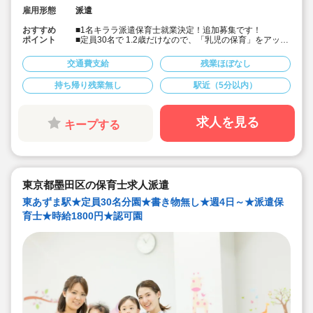
雇用形態
派遣
おすすめ
■1名キララ派遣保育士就業決定！追加募集です！
ポイント
■定員30名で 1.2歳だけなので、「乳児の保育」をアット
ホームな環境でやりたいという方に！
■書き物無しで保育に集中したい方におススメです！
交通費支給
残業ほぼなし
■19時までの遅番のポジションで、開始時間の相談が可
能です！
持ち帰り残業無し
駅近（5分以内）
■時給1,800円＋交通費支給！
■本園でもキララサポートからの派遣保育士の方が就業中
です！
求人を見る
キープする
東京都墨田区の保育士求人派遣
東あずま駅★定員30名分園★書き物無し★週4日～★派遣保
育士★時給1800円★認可園