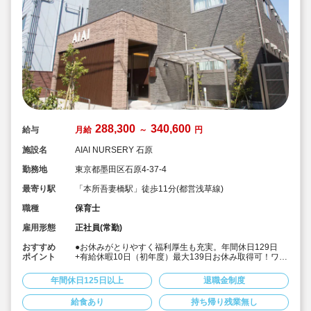
288,300
340,600
給与
月給
～
円
施設名
AIAI NURSERY 石原
勤務地
東京都墨田区石原4-37-4
最寄り駅
「本所吾妻橋駅」徒歩11分(都営浅草線)
職種
保育士
雇用形態
正社員(常勤)
おすすめ
●お休みがとりやすく福利厚生も充実。年間休日129日
ポイント
+有給休暇10日（初年度）最大139日お休み取得可！ワー
クライフバランスを大切に働けます。
●給食費補助、借り上げ社宅制度あり、退職金制度など福
年間休日125日以上
退職金制度
利厚生も充実しています
●少人数制保育で子ども一人ひとりに寄り添う保育ができ
給食あり
持ち帰り残業無し
ます。