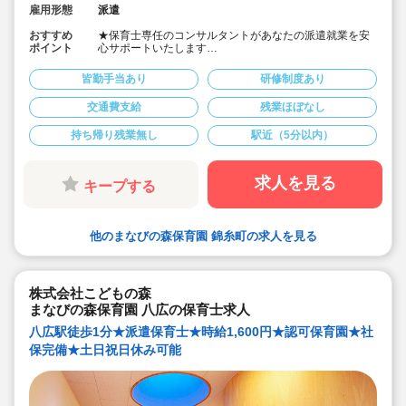
雇用形態
派遣
おすすめ
★保育士専任のコンサルタントがあなたの派遣就業を安
ポイント
心サポートいたします
★錦糸町駅より徒歩4分の認可保育園です
★時給1,600円の求人です
皆勤手当あり
研修制度あり
交通費支給
残業ほぼなし
持ち帰り残業無し
駅近（5分以内）
求人を見る
キープする
他のまなびの森保育園 錦糸町の求人を見る
株式会社こどもの森
まなびの森保育園 八広の保育士求人
八広駅徒歩1分★派遣保育士★時給1,600円★認可保育園★社
保完備★土日祝日休み可能