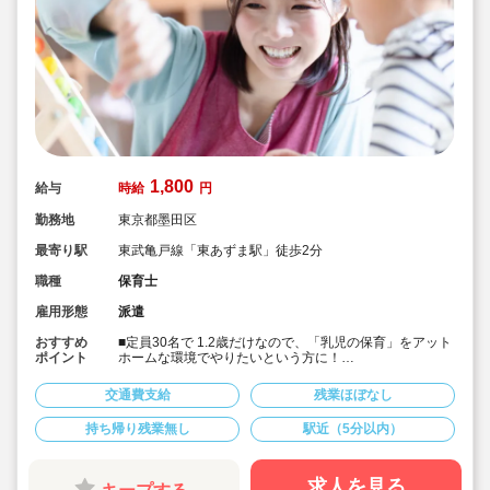
1,800
給与
時給
円
勤務地
東京都墨田区
最寄り駅
東武亀戸線「東あずま駅」徒歩2分
職種
保育士
雇用形態
派遣
おすすめ
■定員30名で 1.2歳だけなので、「乳児の保育」をアット
ポイント
ホームな環境でやりたいという方に！
■書き物無しで保育に集中したい方におススメです！
■19時までの遅番のポジションで、開始時間の相談が可
交通費支給
残業ほぼなし
能です！
■時給1,800円＋交通費支給！
持ち帰り残業無し
駅近（5分以内）
■本園ではキララサポートからの派遣保育士の方が就業中
です！
求人を見る