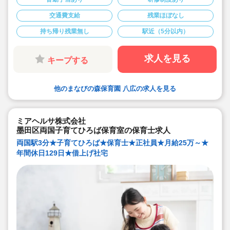
交通費支給
残業ほぼなし
持ち帰り残業無し
駅近（5分以内）
求人を見る
キープする
他のまなびの森保育園 八広の求人を見る
ミアヘルサ株式会社
墨田区両国子育てひろば保育室の保育士求人
両国駅3分★子育てひろば★保育士★正社員★月給25万～★
年間休日129日★借上げ社宅