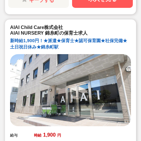
キープする
AIAI Child Care株式会社
AIAI NURSERY 錦糸町の保育士求人
新時給1,900円！★派遣★保育士★認可保育園★社保完備★
土日祝日休み★錦糸町駅
1,900
給与
時給
円