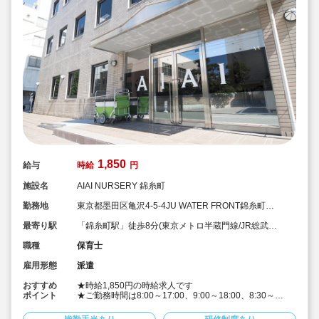
1,850
給与
時給
円
施設名
AIAI NURSERY 錦糸町
勤務地
東京都墨田区亀沢4-5-4JU WATER FRONT錦糸町
B.L.D 1F
最寄り駅
「錦糸町駅」徒歩8分(東京メトロ半蔵門線/JR総武
線/JR中央・総武線)
職種
保育士
雇用形態
派遣
おすすめ
★時給1,850円の時給求人です
ポイント
★ご勤務時間は8:00～17:00、9:00～18:00、8:30～
17:30 など週5日程度、平日8時間程度ご勤務できる方
歓迎です