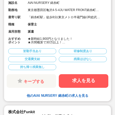
施設名
AIAI NURSERY 錦糸町
勤務地
東京都墨田区亀沢4-5-4JU WATER FRONT錦糸町
B.L.D 1F
最寄り駅
「錦糸町駅」徒歩8分(東京メトロ半蔵門線/JR総武
線/JR中央・総武線)
職種
保育士
雇用形態
派遣
おすすめ
★新時給1,900円となりました！
ポイント
★月間概算で30万以上！
★ご勤務時間は8:00～17:00、9:00～18:00、8:30～
17:30 など週5日程度、平日8時間程度ご勤務できる方
皆勤手当あり
研修制度あり
歓迎です
★早番、遅番で勤務したいなど。時間帯は柔軟にご相談
交通費支給
残業ほぼなし
ください
★派遣スタッフの受け入れに慣れている園になりますの
持ち帰り残業無し
で安心です
★保育士専任のコンサルタントがあなたの派遣就業を安
心サポートいたします
★英語は遊びを通して専任講師が年齢に応じて対応して
求人を見る
キープする
います。異文化にふれることで社会性や国際理解を深め
ています
★食育プログラムとして、食糧生産から消費までの過程
を体験することで、食や健康に対する興味を引き出して
他のAIAI NURSERY 錦糸町の求人を見る
います
★60名定員など中規模園を中心に「もう一つの家」をコ
ンセプトに木のぬくもりを感じるような環境を提供して
います
★ICT技術を導入し、事務作業や午睡時の安全確認、保護
株式会社Funkit
者の方とのやり取り等を効率化されています