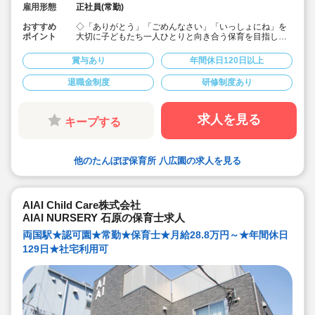
雇用形態
正社員(常勤)
おすすめ
◇「ありがとう」「ごめんなさい」「いっしょにね」を
ポイント
大切に子どもたち一人ひとりと向き合う保育を目指して
いる保育園です。
◇リトミック、えいご、もじかずあそび、スイミング、
賞与あり
年間休日120日以上
体育の5つのカリキュラムを保育に取り入れております。
◇休憩時間は、休憩室で過ごせるのはもちろんのこと、
退職金制度
研修制度あり
外出OKです！
◇期末賞与も含めると実績4.5ヶ月の好待遇です♪
求人を見る
キープする
他のたんぽぽ保育所 八広園の求人を見る
AIAI Child Care株式会社
AIAI NURSERY 石原の保育士求人
両国駅★認可園★常勤★保育士★月給28.8万円～★年間休日
129日★社宅利用可