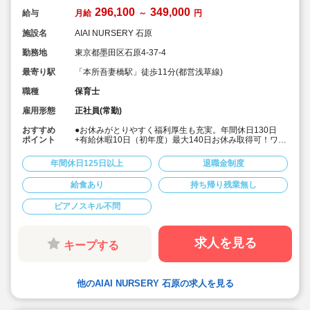
296,100
349,000
給与
月給
～
円
施設名
AIAI NURSERY 石原
勤務地
東京都墨田区石原4-37-4
最寄り駅
「本所吾妻橋駅」徒歩11分(都営浅草線)
職種
保育士
雇用形態
正社員(常勤)
おすすめ
●お休みがとりやすく福利厚生も充実。年間休日130日
ポイント
+有給休暇10日（初年度）最大140日お休み取得可！ワー
クライフバランスを大切に働けます。
●給食費補助、借り上げ社宅制度あり、退職金制度など福
年間休日125日以上
退職金制度
利厚生も充実しています
●少人数制保育で子ども一人ひとりに寄り添う保育ができ
給食あり
持ち帰り残業無し
ます。
●チーム保育で複数担任制を取っております。
ピアノスキル不問
●保育に専念できる環境づくり
連絡帳や日誌のアプリ化を始め、園だより等も手書き作
業がありません。ICTツールで書類作成の負担を軽減して
います。
求人を見る
キープする
●子ども主体の温かみのある保育環境を大切にしていま
す。大型遊具や床暖房完備の快適な保育室など、充実し
た環境を整えています。
●直営の療育施設「AIAIPLUS」からの訪問支援による個
他のAIAI NURSERY 石原の求人を見る
別療育も行っています。療育へのキャリアチェンジも可
能です。
●研修制度が充実