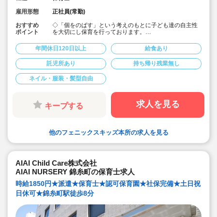
雇用形態
正社員(常勤)
おすすめ
◇「個をのばす」という考えのもとに子ども達の自主性
ポイント
を大切にし保育を行っております。
◇お子様を園にあずけながら勤務可能で、親子出勤OKで
す♪
年間休日120日以上
給食あり
◇保育に配慮した範囲での髪色自由です♪
◇ICT導入により残業経験取り組み行っており、持ち帰り
託児所あり
持ち帰り残業無し
仕事ありません♪
◇定員19名の為じっくり子ども達と関わる事ができます♪
ネイル・服装・髪型自由
◇職員給食ありでお昼の準備いりません♪
求人を見る
キープする
他のフェニックスキッズ本所の求人を見る
AIAI Child Care株式会社
AIAI NURSERY 錦糸町の保育士求人
時給1850円★派遣★保育士★認可保育園★社保完備★土日祝
日休可★錦糸町駅徒歩8分