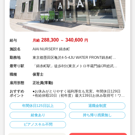
288,300
340,600
給与
月給
～
円
施設名
AIAI NURSERY 錦糸町
勤務地
東京都墨田区亀沢4-5-4JU WATER FRONT錦糸町
B.L.D 1F
最寄り駅
「錦糸町駅」徒歩8分(東京メトロ半蔵門線/JR総武
線/JR中央・総武線)
職種
保育士
雇用形態
正社員(常勤)
おすすめ
●お休みがとりやすく福利厚生も充実。年間休日129日
ポイント
+有給休暇10日（初年度）最大139日お休み取得可！ワー
クライフバランスを大切に働けます。
●給食費補助、借り上げ社宅制度あり、退職金制度など福
年間休日125日以上
退職金制度
利厚生も充実しています
●少人数制保育で子ども一人ひとりに寄り添う保育ができ
給食あり
持ち帰り残業無し
ます。
●チーム保育で複数担任制を取っております。
ピアノスキル不問
●保育に専念できる環境づくり
連絡帳や日誌のアプリ化を始め、園だより等も手書き作
業がありません。ICTツールで書類作成の負担を軽減して