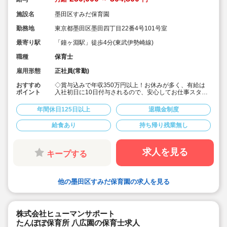
施設名
墨田区すみだ保育園
勤務地
東京都墨田区墨田四丁目22番4号101号室
最寄り駅
「鐘ヶ淵駅」徒歩4分(東武伊勢崎線)
職種
保育士
雇用形態
正社員(常勤)
おすすめ
◇賞与込みで年収350万円以上！お休みが多く、有給は
ポイント
入社初日に10日付与されるので、安心してお仕事スター
トできます♪
◇「鐘ヶ淵駅」徒歩4分の駅チカ！
年間休日125日以上
退職金制度
◇月給250,000円＋経験加算☆
◇残業少なめ！発生した場合は1分単位で残業代支給。業
給食あり
持ち帰り残業無し
務前後の着替えの時間にも残業代がつきます♪
◇宿舎借り上げ制度あり◎引っ越し代補助付き(上限5万
円)
◇子ども一人ひとりを大切にする、おもいやりと笑顔あ
求人を見る
キープする
ふれる保育園です。
◇面接担当の園長先生の元でそのまま働くことができる
ので、ご自身の目で見て納得した保育園で勤務すること
ができます♪
他の墨田区すみだ保育園の求人を見る
株式会社ヒューマンサポート
たんぽぽ保育所 八広園の保育士求人