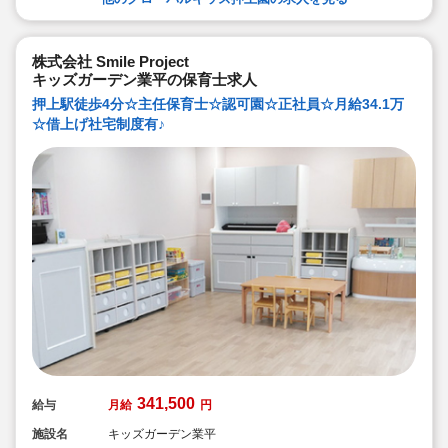
ークバランスがしっかり考えられています。
◆発達支援やアレルギーなどの専門研修、海外研修あ
り！腰を据えて長く勤務でき、キャリアアップも目指せ
る体制です♪
株式会社 Smile Project
キッズガーデン業平の保育士求人
押上駅徒歩4分☆主任保育士☆認可園☆正社員☆月給34.1万
☆借上げ社宅制度有♪
341,500
給与
月給
円
施設名
キッズガーデン業平