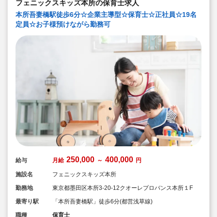
フェニックスキッズ本所の保育士求人
★子どもたち一人一人と向き合った保育を実施していま
す
本所吾妻橋駅徒歩6分☆企業主導型☆保育士☆正社員☆19名
定員☆お子様預けながら勤務可
250,000
400,000
給与
月給
～
円
施設名
フェニックスキッズ本所
勤務地
東京都墨田区本所3-20-12クオーレプロバンス本所１F
最寄り駅
「本所吾妻橋駅」徒歩6分(都営浅草線)
職種
保育士