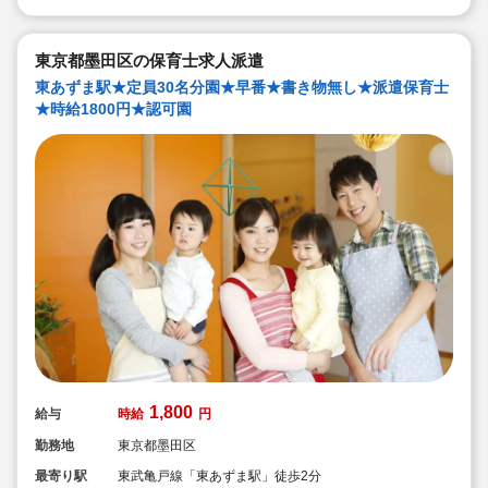
東京都墨田区の保育士求人派遣
東あずま駅★定員30名分園★早番★書き物無し★派遣保育士
★時給1800円★認可園
1,800
給与
時給
円
勤務地
東京都墨田区
最寄り駅
東武亀戸線「東あずま駅」徒歩2分