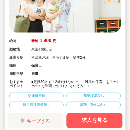
1,800
給与
時給
円
勤務地
東京都墨田区
最寄り駅
東武亀戸線「東あずま駅」徒歩2分
職種
保育士
雇用形態
派遣
おすすめ
■定員30名で 1.2歳だけなので、「乳児の保育」をアット
ポイント
ホームな環境でやりたいという方に！
■書き物無しで保育に集中したい方におススメです！
■週4日～OK！勤務時間の相談が可能です！
交通費支給
残業ほぼなし
■時給1,800円＋交通費支給！
■本園ではキララサポートからの派遣保育士の方が就業中
持ち帰り残業無し
駅近（5分以内）
です！
求人を見る
キープする