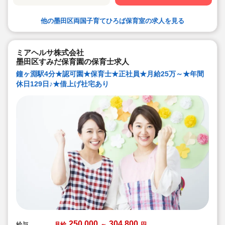
◇子ども一人ひとりを大切にする、おもいやりと笑顔あ
ふれる保育園です。
◇面接担当の園長先生の元でそのまま働くことができる
他の墨田区両国子育てひろば保育室の求人を見る
ので、ご自身の目で見て納得した保育園で勤務すること
ができます♪
ミアヘルサ株式会社
墨田区すみだ保育園の保育士求人
鐘ヶ淵駅4分★認可園★保育士★正社員★月給25万～★年間
休日129日♪★借上げ社宅あり
250,000
304,800
給与
月給
～
円