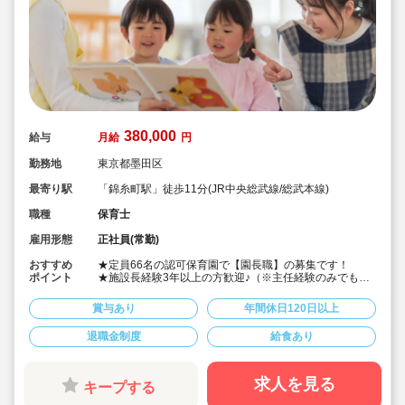
380,000
給与
月給
円
勤務地
東京都墨田区
最寄り駅
「錦糸町駅」徒歩11分(JR中央総武線/総武本線)
職種
保育士
雇用形態
正社員(常勤)
おすすめ
★定員66名の認可保育園で【園長職】の募集です！
ポイント
★施設長経験3年以上の方歓迎♪（※主任経験のみでもご
相談ください）
★「錦糸町駅」から約10分！「菊川駅」も徒歩圏内！
賞与あり
年間休日120日以上
★月給38万円～/賞与2.7ヶ月♪
★年間休日123日でプライベートと両立しやすい環境で
退職金制度
給食あり
す！
★クラス別研修，階層別研修，専門講師による研修など
フォロー体制を整え、キャリアアップを応援している法
人です。
求人を見る
キープする
★「主体性保育」を重視。子どもの「やってみたい」と
いう気持ちに寄り添い、あそびや行事を考えています。