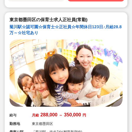
東京都墨田区の保育士求人正社員(常勤)
菊川駅☆認可園☆保育士☆正社員☆年間休日123日♪月給28.8
万～☆社宅あり
288,000
350,000
給与
月給
～
円
勤務地
東京都墨田区
最寄り駅
「菊川駅」徒歩7分(都営新宿線)