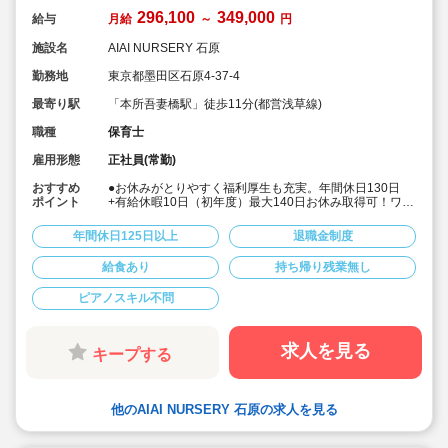
296,100
349,000
給与
月給
～
円
施設名
AIAI NURSERY 石原
勤務地
東京都墨田区石原4-37-4
最寄り駅
「本所吾妻橋駅」徒歩11分(都営浅草線)
職種
保育士
雇用形態
正社員(常勤)
おすすめ
●お休みがとりやすく福利厚生も充実。年間休日130日
ポイント
+有給休暇10日（初年度）最大140日お休み取得可！ワー
クライフバランスを大切に働けます。
●給食費補助、借り上げ社宅制度あり、退職金制度など福
年間休日125日以上
退職金制度
利厚生も充実しています
●少人数制保育で子ども一人ひとりに寄り添う保育ができ
給食あり
持ち帰り残業無し
ます。
●チーム保育で複数担任制を取っております。
ピアノスキル不問
●保育に専念できる環境づくり
連絡帳や日誌のアプリ化を始め、園だより等も手書き作
業がありません。ICTツールで書類作成の負担を軽減して
います。
求人を見る
キープする
●子ども主体の温かみのある保育環境を大切にしていま
す。大型遊具や床暖房完備の快適な保育室など、充実し
た環境を整えています。
●直営の療育施設「AIAIPLUS」からの訪問支援による個
他のAIAI NURSERY 石原の求人を見る
別療育も行っています。療育へのキャリアチェンジも可
能です。
●研修制度が充実