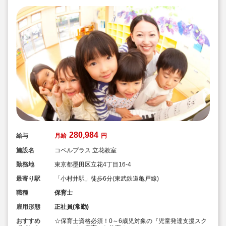
◇定年退職制度なし！長く勤務できます
280,984
給与
月給
円
施設名
コペルプラス 立花教室
勤務地
東京都墨田区立花4丁目16-4
最寄り駅
「小村井駅」徒歩6分(東武鉄道亀戸線)
職種
保育士
雇用形態
正社員(常勤)
おすすめ
☆保育士資格必須！0～6歳児対象の『児童発達支援スク