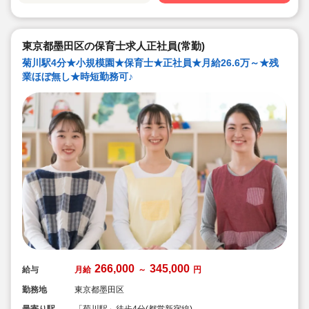
東京都墨田区の保育士求人正社員(常勤)
菊川駅4分★小規模園★保育士★正社員★月給26.6万～★残
業ほぼ無し★時短勤務可♪
266,000
345,000
給与
月給
～
円
勤務地
東京都墨田区