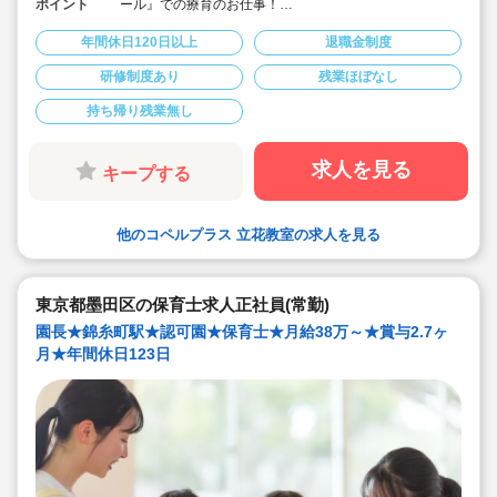
ポイント
ール』での療育のお仕事！
☆ヘアカラー、ネイル、カラコン、私服勤務が可能な職
場です♪
年間休日120日以上
退職金制度
☆9：30～18：30(休憩60分)の固定勤務
☆未経験者歓迎。研修と入社後のフォローが充実してい
研修制度あり
残業ほぼなし
ます！
☆未経験で月給280,984円〜/別途、手当ても充実♪
持ち帰り残業無し
☆現在は土日利用者がおり、週7日開園の週5日シフトの
ため、今のところ【月給320,984円～】となっています
(手当て込み)
☆残業は月平均1時間未満！持ち帰り仕事も無く、労務環
求人を見る
キープする
境が良好◎
☆年間休日120日+有給休暇とリフレッシュ休暇で実質
138日がお休みです♪
☆1日で平均3療育を担当していただきます。送迎業務は
他のコペルプラス 立花教室の求人を見る
ありません。
☆一人ひとりの課題に適したプログラムを丁寧に寄り添
って進めていきます。子どもたちと一緒に成長できる環
境です♪
東京都墨田区の保育士求人正社員(常勤)
園長★錦糸町駅★認可園★保育士★月給38万～★賞与2.7ヶ
月★年間休日123日