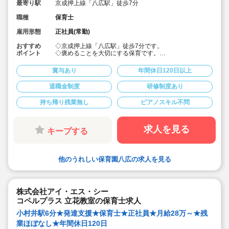
最寄り駅
京成押上線「八広駅」徒歩7分
職種
保育士
雇用形態
正社員(常勤)
おすすめ
◇京成押上線「八広駅」徒歩7分です。
ポイント
◇褒めることを大切にする保育です。
◇経験浅・ブランクOK！安心のサポート♪
◇給与水準高めです。頑張った分評価賞与で還元されま
賞与あり
年間休日120日以上
す
◇評価賞与額も年々アップされています
退職金制度
研修制度あり
◇プライベートを重視して働けます！
◇子ども達各人のペースに合わせて進めていきます。
持ち帰り残業無し
ピアノスキル不問
◇きれいな園舎でご勤務いただけます！
◇介護施設を運営している会社なので、異世代間交流が
盛んです！
◇研修制度も充実しており、職員の方の成長をサポート
求人を見る
キープする
しています！
◇みらいスターズプログラムという独自の教育プログラ
ムを導入しています
◇読み・書き・計算・音楽・体操を1日30分程度のカリ
他のうれしい保育園八広の求人を見る
キュラムがあります
◇指導に自信がなくても大丈夫です。先生方はマニュア
ルに沿って指導を行って頂きます。
◇また体操では講師が保育士にカリキュラムポイントを
レクチャーしてくれたりと職員が学べる環境もあります
株式会社アイ・エス・シー
◇食育行事食、お弁当給食、クッキングに取り組んでい
コペルプラス 立花教室の保育士求人
ます。
◇働きやすい環境づくりが評価され「くるみん」認定・
小村井駅6分★発達支援★保育士★正社員★月給28万～★残
「パートタイム労働者活躍推進企業表彰、最優良賞」受
業ほぼなし★年間休日120日
賞