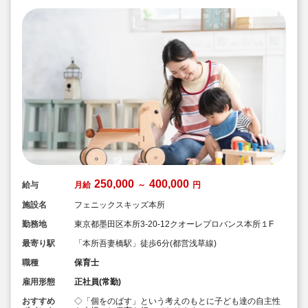
250,000
400,000
給与
月給
～
円
施設名
フェニックスキッズ本所
勤務地
東京都墨田区本所3-20-12クオーレプロバンス本所１F
最寄り駅
「本所吾妻橋駅」徒歩6分(都営浅草線)
職種
保育士
雇用形態
正社員(常勤)
おすすめ
◇「個をのばす」という考えのもとに子ども達の自主性