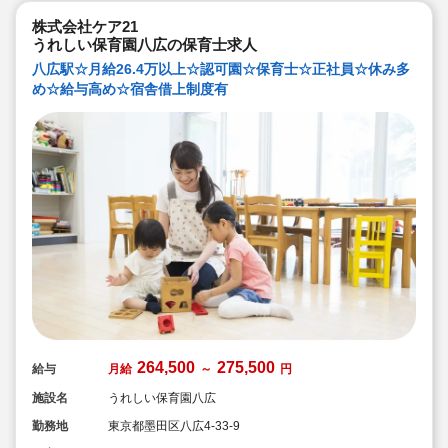
とや好きなことを生かしていただけます。
株式会社ケア21
うれしい保育園八広の保育士求人
八広駅☆月給26.4万以上☆認可園☆保育士☆正社員☆休み多
め☆給与高め☆宿舎借上制度有
264,500
275,500
給与
月給
～
円
施設名
うれしい保育園八広
勤務地
東京都墨田区八広4-33-9