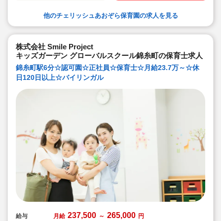
他のチェリッシュあおぞら保育園の求人を見る
株式会社 Smile Project
キッズガーデン グローバルスクール錦糸町の保育士求人
錦糸町駅6分☆認可園☆正社員☆保育士☆月給23.7万～☆休
日120日以上☆バイリンガル
237,500
265,000
給与
月給
～
円