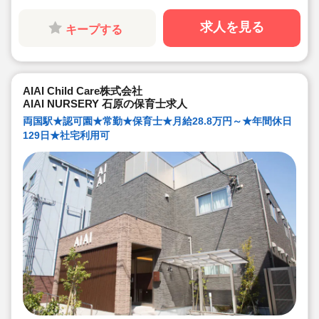
し。
◇残業した場合の代は1分単位で支給されます
◇子どもが自分の意志や感情を尊重され、自分で選択し
求人を見る
キープする
ていくことをあたたかく見守り、子どもが主体の保育を
実践
◇無垢の木を使った園舎。優しくぬくもりのあるおうち
のような保育園
◇職員も大切という法人の想いがある。質の高い保育に
は、職員にゆとりが必要という考えから行事は無理なく
AIAI Child Care株式会社
できる範囲で実施
◇在籍年数や保育経験に合わせた段階的な研修を年間総
AIAI NURSERY 石原の保育士求人
計110回以上実施。研修も参加しやすい職場環境です
両国駅★認可園★常勤★保育士★月給28.8万円～★年間休日
129日★社宅利用可