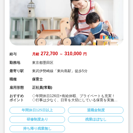
272,700
310,000
給与
月給
～
円
勤務地
東京都墨田区
最寄り駅
東武伊勢崎線「東向島駅」徒歩5分
職種
保育士
雇用形態
正社員(常勤)
おすすめ
◇年間休日126日+有給休暇、プライベートも充実！
ポイント
◇行事は少なく、日常を大切にしている保育を実施
◇「子ども主体」「あわてず個性を伸ばす」保育を大切
にしています。
年間休日125日以上
退職金制度
◇産休・育休からの復帰（男性の育休実績あり）、時短
勤務実績多数で働きやすい職場です
研修制度あり
残業ほぼなし
◇ヘアカラーは自由。髪色の制限なし。
◇20代で経験少ない方もノビノビ働きやすい環境
持ち帰り残業無し
◇書き物のICT化も進めており持ち帰り業務/残業ほぼな