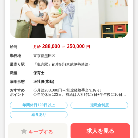
288,000
350,000
給与
月給
～
円
勤務地
東京都墨田区
最寄り駅
「曳舟駅」徒歩9分(東武伊勢崎線)
職種
保育士
雇用形態
正社員(常勤)
おすすめ
◇月給288,000円～/別途経験手当てあり♪
ポイント
◇年間休日123日。有給は入社時に3日+半年後に10日付
与！特別休暇も年5日でプライベート充実☆
◇借り上げ社宅制度あり！(敷金礼金なし)
年間休日120日以上
退職金制度
◇介護休暇・産前産後休暇・育児休暇の取得率100％！
復帰率も83％♪
給食あり
◇男性保育士も数多く活躍中の法人です！
◇主体性をはぐくむコーナー保育などを取り入れた、こ
どもたち一人ひとりに寄り添う保育を行っています。
◇各種研修を無理なく実施しているので、ブランクある
求人を見る
キープする
方や未経験の方も安心。主任や園長を目指す方のサポー
トも万全です♪