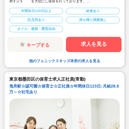
ポイント
を大切にし保育を行っております。
◇お子様を園にあずけながら勤務可能で、親子出勤OKで
す♪
年間休日120日以上
給食あり
◇保育に配慮した範囲での髪色自由です♪
◇ICT導入により残業経験取り組み行っており、持ち帰り
託児所あり
持ち帰り残業無し
仕事ありません♪
◇定員19名の為じっくり子ども達と関わる事ができます♪
ネイル・服装・髪型自由
◇職員給食ありでお昼の準備いりません♪
求人を見る
キープする
他のフェニックスキッズ本所の求人を見る
東京都墨田区の保育士求人正社員(常勤)
曳舟駅☆認可園☆保育士☆正社員☆年間休日123日♪月給28.8
万～☆社宅あり