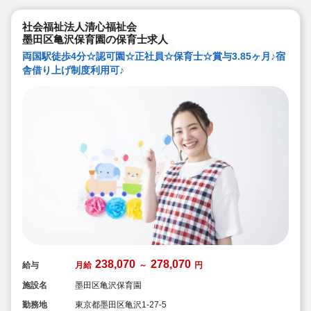
社会福祉法人清心福祉会
墨田区亀沢保育園の保育士求人
両国駅徒歩4分☆認可園☆正社員☆保育士☆賞与3.85ヶ月♪宿
舎借り上げ制度利用可♪
238,070
278,070
給与
月給
～
円
施設名
墨田区亀沢保育園
勤務地
東京都墨田区亀沢1-27-5