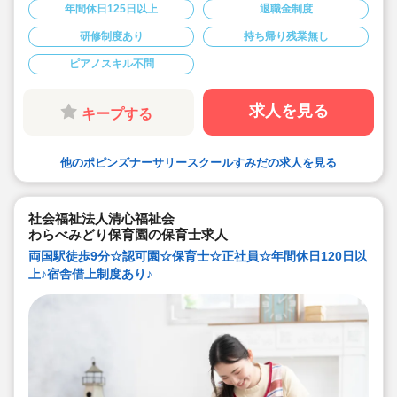
のお子様の個性を伸ばすことを大切にされております。
年間休日125日以上
退職金制度
◎週休2日制、年間休日125日とプライベートとも両立し
やすい♪
研修制度あり
持ち帰り残業無し
◎宿舎借上げ制度利用あります。
（社宅は火災保険料と引っ越し代以外はすべて法人様が
ピアノスキル不問
初期費用を負担）
◎連絡帳は全てタブレットで記載します
◎月の残業時間平均7時間以内。（残業代支給）持ち帰り
の仕事はございません
求人を見る
キープする
◎長期休暇も取得可能
◎福利厚生面、研修等も充実しており安心してご勤務頂
けます♪
◎アットホームな保育園♪一人ひとりと丁寧に関われま
他のポピンズナーサリースクールすみだの求人を見る
す！
◎産休育休も取得して復帰される先生も多い職場です♪子
育て中の方も必見！
社会福祉法人清心福祉会
わらべみどり保育園の保育士求人
両国駅徒歩9分☆認可園☆保育士☆正社員☆年間休日120日以
上♪宿舎借上制度あり♪