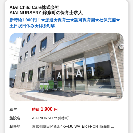
ブランクがあっても安心です。勤続年数に合わせた研修
制度を用意しています。
AIAI Child Care株式会社
●宿舎借り上げ制度利用可能です！※敷金・礼金等会社が
AIAI NURSERY 錦糸町の保育士求人
負担してくださいます
新時給1,900円！★派遣★保育士★認可保育園★社保完備★
土日祝日休み★錦糸町駅
1,900
給与
時給
円
施設名
AIAI NURSERY 錦糸町
勤務地
東京都墨田区亀沢4-5-4JU WATER FRONT錦糸町
B.L.D 1F