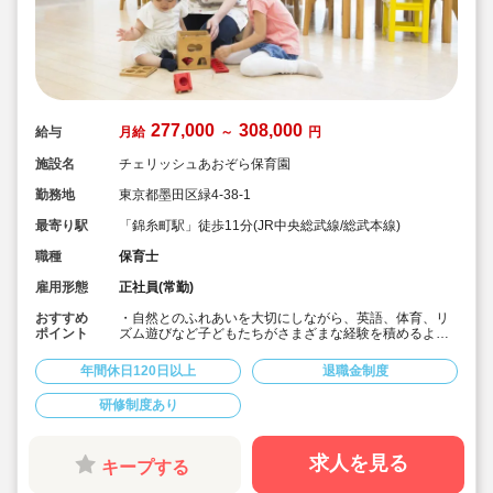
277,000
308,000
給与
月給
～
円
施設名
チェリッシュあおぞら保育園
勤務地
東京都墨田区緑4-38-1
最寄り駅
「錦糸町駅」徒歩11分(JR中央総武線/総武本線)
職種
保育士
雇用形態
正社員(常勤)
おすすめ
・自然とのふれあいを大切にしながら、英語、体育、リ
ポイント
ズム遊びなど子どもたちがさまざまな経験を積めるよう
に保育してます♪
・月給27.7万～、賞与実績2.7ヶ月の好待遇♪
年間休日120日以上
退職金制度
・宿舎借り上げ制度利用可♪
・宿舎借り上げ利用にあたっての引っ越し費用負担や初
研修制度あり
期費用補助等福利厚生充実♪
・アットホームな雰囲気で人間関係がいい！と評判の保
育園です！
・子どもたちへよりよい保育を行うためにも、働きやす
求人を見る
キープする
い職場環境作りを考え、本部と園が連携をとっていま
す！