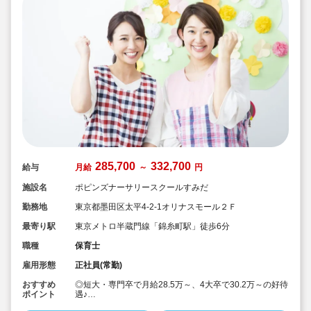
285,700
332,700
給与
月給
～
円
施設名
ポピンズナーサリースクールすみだ
勤務地
東京都墨田区太平4-2-1オリナスモール２Ｆ
最寄り駅
東京メトロ半蔵門線「錦糸町駅」徒歩6分
職種
保育士
雇用形態
正社員(常勤)
おすすめ
◎短大・専門卒で月給28.5万～、4大卒で30.2万～の好待
ポイント
遇♪
◎「エデュケア」を教育理念として掲げて、ひとり一人