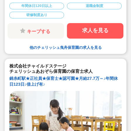
ズム遊びなど子どもたちがさまざまな経験を積めるよう
に保育してます♪
年間休日120日以上
退職金制度
・月給27.7万～、賞与実績2.7ヶ月の好待遇♪
・宿舎借り上げ制度利用可♪
研修制度あり
・宿舎借り上げ利用にあたっての引っ越し費用負担や初
期費用補助等福利厚生充実♪
・アットホームな雰囲気で人間関係がいい！と評判の保
育園です！
求人を見る
キープする
・子どもたちへよりよい保育を行うためにも、働きやす
い職場環境作りを考え、本部と園が連携をとっていま
す！
他のチェリッシュ曳舟保育園の求人を見る
株式会社チャイルドステージ
チェリッシュあおぞら保育園の保育士求人
錦糸町駅★正社員★保育士★認可園★月給27.7万～♪年間休
日123日♪借上げ有♪