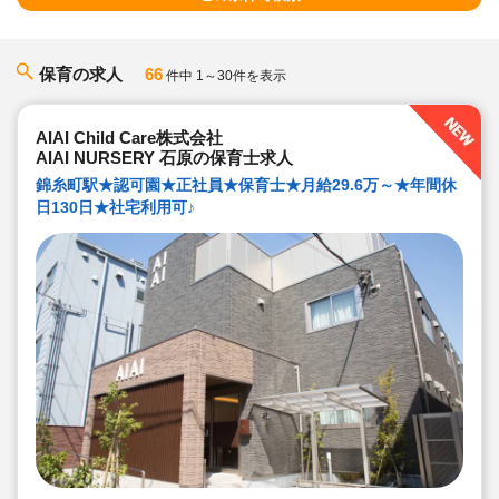
保育の求人
66
件中 1～30件を表示
AIAI Child Care株式会社
AIAI NURSERY 石原の保育士求人
錦糸町駅★認可園★正社員★保育士★月給29.6万～★年間休
日130日★社宅利用可♪