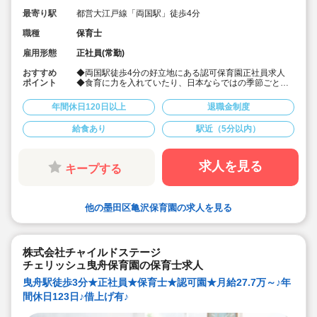
最寄り駅
都営大江戸線「両国駅」徒歩4分
職種
保育士
雇用形態
正社員(常勤)
おすすめ
◆両国駅徒歩4分の好立地にある認可保育園正社員求人
ポイント
◆食育に力を入れていたり、日本ならではの季節ごとの
イベント等を大事にして保育を行っております♪
◆月給23.8万～、賞与実績3.85ヶ月
年間休日120日以上
退職金制度
◆宿舎借り上げ制度や退職金制度等長く続けられる福利
厚生がございます♪
給食あり
駅近（5分以内）
求人を見る
キープする
他の墨田区亀沢保育園の求人を見る
株式会社チャイルドステージ
チェリッシュ曳舟保育園の保育士求人
曳舟駅徒歩3分★正社員★保育士★認可園★月給27.7万～♪年
間休日123日♪借上げ有♪