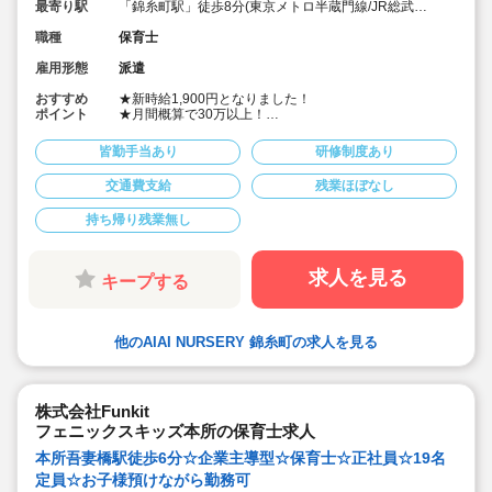
最寄り駅
「錦糸町駅」徒歩8分(東京メトロ半蔵門線/JR総武
線/JR中央・総武線)
職種
保育士
雇用形態
派遣
おすすめ
★新時給1,900円となりました！
ポイント
★月間概算で30万以上！
★ご勤務時間は8:00～17:00、9:00～18:00、8:30～
17:30 など週5日程度、平日8時間程度ご勤務できる方
皆勤手当あり
研修制度あり
歓迎です
★早番、遅番で勤務したいなど。時間帯は柔軟にご相談
交通費支給
残業ほぼなし
ください
★派遣スタッフの受け入れに慣れている園になりますの
持ち帰り残業無し
で安心です
★保育士専任のコンサルタントがあなたの派遣就業を安
心サポートいたします
★英語は遊びを通して専任講師が年齢に応じて対応して
求人を見る
キープする
います。異文化にふれることで社会性や国際理解を深め
ています
★食育プログラムとして、食糧生産から消費までの過程
を体験することで、食や健康に対する興味を引き出して
他のAIAI NURSERY 錦糸町の求人を見る
います
★60名定員など中規模園を中心に「もう一つの家」をコ
ンセプトに木のぬくもりを感じるような環境を提供して
います
★ICT技術を導入し、事務作業や午睡時の安全確認、保護
株式会社Funkit
者の方とのやり取り等を効率化されています
フェニックスキッズ本所の保育士求人
★子どもたち一人一人と向き合った保育を実施していま
す
本所吾妻橋駅徒歩6分☆企業主導型☆保育士☆正社員☆19名
定員☆お子様預けながら勤務可