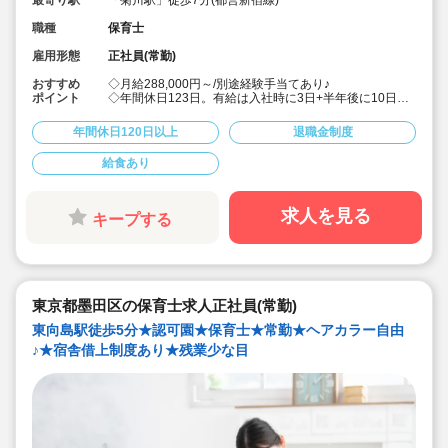
職種
保育士
雇用形態
正社員(常勤)
おすすめ
◇月給288,000円～/別途経験手当てあり♪
ポイント
◇年間休日123日。有給は入社時に3日+半年後に10日付
与！特別休暇も年5日でプライベート充実☆
◇借り上げ社宅制度あり！(敷金礼金なし)
年間休日120日以上
退職金制度
◇介護休暇・産前産後休暇・育児休暇の取得率100％！
復帰率も83％♪
給食あり
◇男性保育士も数多く活躍中の法人です！
◇主体性をはぐくむコーナー保育などを取り入れた、こ
どもたち一人ひとりに寄り添う保育を行っています。
◇各種研修を無理なく実施しているので、ブランクある
求人を見る
キープする
方や未経験の方も安心。主任や園長を目指す方のサポー
トも万全です♪
東京都墨田区の保育士求人正社員(常勤)
東向島駅徒歩5分★認可園★保育士★常勤★ヘアカラー自由
♪★宿舎借上制度あり★残業少な目