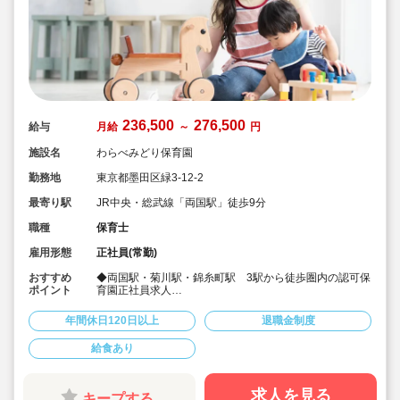
236,500
276,500
給与
月給
～
円
施設名
わらべみどり保育園
勤務地
東京都墨田区緑3-12-2
最寄り駅
JR中央・総武線「両国駅」徒歩9分
職種
保育士
雇用形態
正社員(常勤)
おすすめ
◆両国駅・菊川駅・錦糸町駅 3駅から徒歩圏内の認可保
ポイント
育園正社員求人
◆子ども達の個性を大事に、遊びを中心に様々な体験が
できるよう保育しております♪
年間休日120日以上
退職金制度
◆月給23.6万～、賞与実績3.85ヶ月
◆宿舎借り上げ制度利用可♪
給食あり
◆各種手当や退職金共済等福利厚生も充実♪
求人を見る
キープする