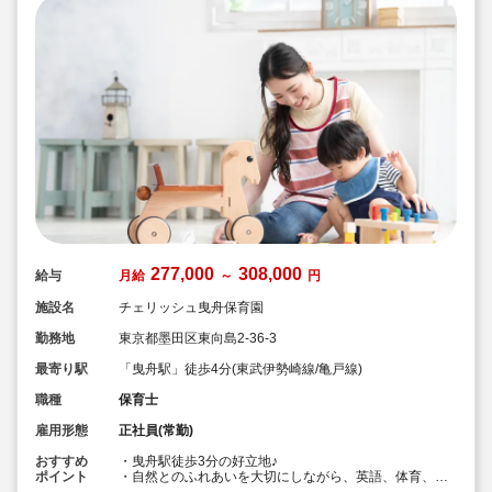
277,000
308,000
給与
月給
～
円
施設名
チェリッシュ曳舟保育園
勤務地
東京都墨田区東向島2-36-3
最寄り駅
「曳舟駅」徒歩4分(東武伊勢崎線/亀戸線)
職種
保育士
雇用形態
正社員(常勤)
おすすめ
・曳舟駅徒歩3分の好立地♪
ポイント
・自然とのふれあいを大切にしながら、英語、体育、リ