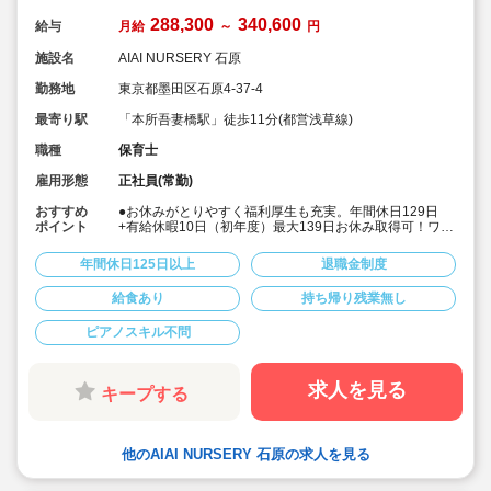
288,300
340,600
給与
月給
～
円
施設名
AIAI NURSERY 石原
勤務地
東京都墨田区石原4-37-4
最寄り駅
「本所吾妻橋駅」徒歩11分(都営浅草線)
職種
保育士
雇用形態
正社員(常勤)
おすすめ
●お休みがとりやすく福利厚生も充実。年間休日129日
ポイント
+有給休暇10日（初年度）最大139日お休み取得可！ワー
クライフバランスを大切に働けます。
●給食費補助、借り上げ社宅制度あり、退職金制度など福
年間休日125日以上
退職金制度
利厚生も充実しています
●少人数制保育で子ども一人ひとりに寄り添う保育ができ
給食あり
持ち帰り残業無し
ます。
●チーム保育で複数担任制を取っております。
ピアノスキル不問
●保育に専念できる環境づくり
連絡帳や日誌のアプリ化を始め、園だより等も手書き作
業がありません。ICTツールで書類作成の負担を軽減して
います。
求人を見る
キープする
●子ども主体の温かみのある保育環境を大切にしていま
す。大型遊具や床暖房完備の快適な保育室など、充実し
た環境を整えています。
●直営の療育施設「AIAIPLUS」からの訪問支援による個
他のAIAI NURSERY 石原の求人を見る
別療育も行っています。療育へのキャリアチェンジも可
能です。
●研修制度が充実