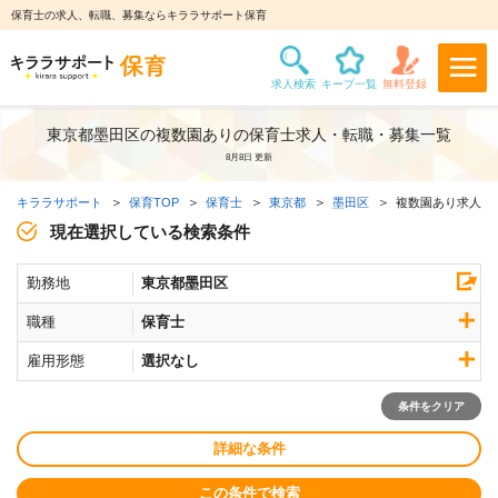
保育士の求人、転職、募集ならキララサポート保育
東京都墨田区の複数園ありの保育士求人・転職・募集一覧
8月8日 更新
キララサポート
保育TOP
保育士
東京都
墨田区
複数園あり求人
現在選択している検索条件
勤務地
東京都墨田区
職種
保育士
雇用形態
選択なし
条件をクリア
詳細な条件
この条件で検索