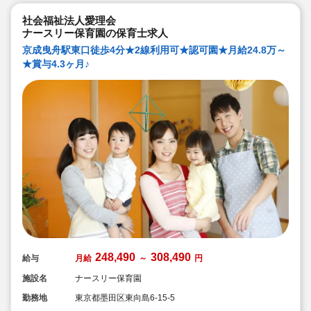
ブランクがあっても安心です。勤続年数に合わせた研修
制度を用意しています。
社会福祉法人愛理会
●宿舎借り上げ制度利用可能です！※敷金・礼金等会社が
ナースリー保育園の保育士求人
負担してくださいます
京成曳舟駅東口徒歩4分★2線利用可★認可園★月給24.8万～
★賞与4.3ヶ月♪
248,490
308,490
給与
月給
～
円
施設名
ナースリー保育園
勤務地
東京都墨田区東向島6-15-5