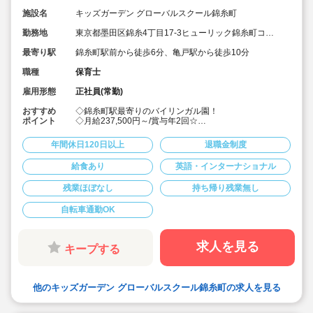
施設名
キッズガーデン グローバルスクール錦糸町
勤務地
東京都墨田区錦糸4丁目17-3ヒューリック錦糸町コラ
ボツリー1階
最寄り駅
錦糸町駅前から徒歩6分、亀戸駅から徒歩10分
職種
保育士
雇用形態
正社員(常勤)
おすすめ
◇錦糸町駅最寄りのバイリンガル園！
ポイント
◇月給237,500円～/賞与年2回☆
◇英語講師と日本人保育士のペア担任制なので、英語が
話せなくても大丈夫です♪
年間休日120日以上
退職金制度
◇認可保育園・幼稚園に比べて書類仕事が圧倒的に少な
く、お子様一人ひとりとしっかり関係を築けます。
給食あり
英語・インターナショナル
◇年間休日120日以上！土曜出勤の場合は振替休日あ
り！
残業ほぼなし
持ち帰り残業無し
◇固定残業代なし。残業が発生した場合は1分単位で時間
外手当支給！
◇シンガポール、スウェーデンでの海外研修実績あり
自転車通勤OK
♪(勤続3年以上)
◇オリジナル教育プログラムを実践しています。スキル
アップを目指す方、英語を学びたい方にオススメのお仕
求人を見る
キープする
事先です◎
◇メンター制度を導入。入職後、業務に慣れるまでしっ
かりサポート！将来的に園長や、本社スタッフなどへキ
ャリアアップする事も可能です♪
他のキッズガーデン グローバルスクール錦糸町の求人を見る
◇モンテッソーリ・リトミック・体操など、多様なプロ
グラムで園児たちの可能性を広げます。先生のアイデア
を企画にする事も！ピアノが苦手でも大丈夫、得意なこ