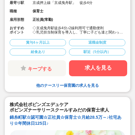
最寄り駅
京成押上線「京成曳舟駅」 徒歩4分
職種
保育士
雇用形態
正社員(常勤)
おすすめ
◇京成曳舟駅徒歩4分♪2線利用可で通勤便利
ポイント
◇乳児担当制保育を導入し、丁寧に子ども達と関わって
おります♪
◇月給24.8万～、賞与実績4.3ヶ月の好条件♪
賞与4ヶ月以上
退職金制度
◇前年は、実績で賞与換算1.0～2.0ヶ月程度年度末一時
金の支給あります♪
給食あり
駅近（5分以内）
◇宿舎借り上げ制度利用可能です♪
◇アットホームな環境で子供たちに寄り添った保育を行
えます♪
求人を見る
キープする
他のナースリー保育園の求人を見る
株式会社ポピンズエデュケア
ポピンズナーサリースクールすみだの保育士求人
錦糸町駅☆認可園☆正社員☆保育士☆月給28.5万～♪社宅あ
り☆年間休日125日♪