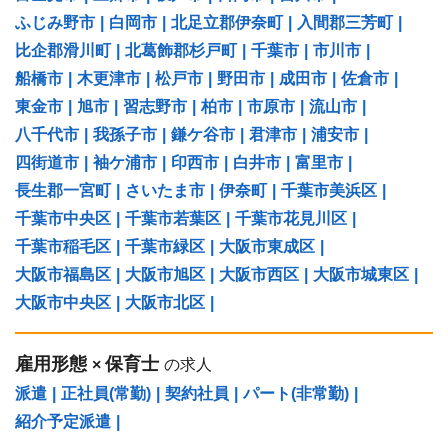
ふじみ野市
|
白岡市
|
北足立郡伊奈町
|
入間郡三芳町
|
比企郡滑川町
|
北葛飾郡杉戸町
|
千葉市
|
市川市
|
船橋市
|
木更津市
|
松戸市
|
野田市
|
成田市
|
佐倉市
|
東金市
|
旭市
|
習志野市
|
柏市
|
市原市
|
流山市
|
八千代市
|
我孫子市
|
鎌ケ谷市
|
君津市
|
浦安市
|
四街道市
|
袖ケ浦市
|
印西市
|
白井市
|
富里市
|
長生郡一宮町
|
さいたま市
|
伊奈町
|
千葉市美浜区
|
千葉市中央区
|
千葉市若葉区
|
千葉市花見川区
|
千葉市稲毛区
|
千葉市緑区
|
大阪市東成区
|
大阪市福島区
|
大阪市旭区
|
大阪市西区
|
大阪市城東区
|
大阪市中央区
|
大阪市北区
|
雇用形態
保育士
×
の求人
派遣
|
正社員(常勤)
|
契約社員
|
パート(非常勤)
|
紹介予定派遣
|