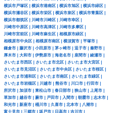
横浜市戸塚区
|
横浜市港南区
|
横浜市旭区
|
横浜市緑区
|
横浜市瀬谷区
|
横浜市栄区
|
横浜市泉区
|
横浜市青葉区
|
横浜市都筑区
|
川崎市川崎区
|
川崎市幸区
|
川崎市中原区
|
川崎市高津区
|
川崎市多摩区
|
川崎市宮前区
|
川崎市麻生区
|
相模原市緑区
|
相模原市中央区
|
相模原市南区
|
横須賀市
|
平塚市
|
鎌倉市
|
藤沢市
|
小田原市
|
茅ヶ崎市
|
逗子市
|
秦野市
|
厚木市
|
大和市
|
伊勢原市
|
海老名市
|
座間市
|
綾瀬市
|
さいたま市西区
|
さいたま市北区
|
さいたま市大宮区
|
さいたま市見沼区
|
さいたま市中央区
|
さいたま市桜区
|
さいたま市浦和区
|
さいたま市南区
|
さいたま市緑区
|
さいたま市岩槻区
|
川越市
|
熊谷市
|
川口市
|
行田市
|
所沢市
|
加須市
|
東松山市
|
春日部市
|
狭山市
|
上尾市
|
草加市
|
越谷市
|
蕨市
|
戸田市
|
入間市
|
朝霞市
|
志木市
|
和光市
|
新座市
|
桶川市
|
久喜市
|
北本市
|
八潮市
|
富士見市
|
三郷市
|
坂戸市
|
日高市
|
吉川市
|