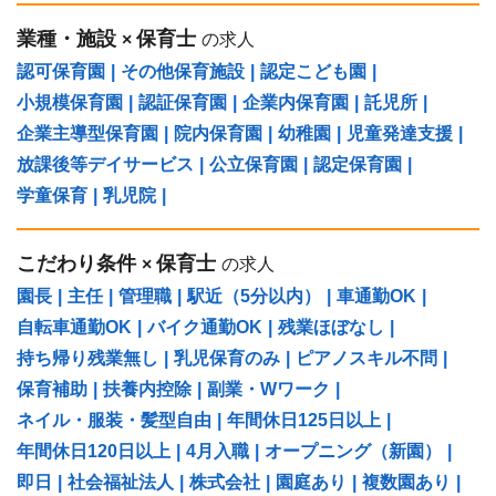
業種・施設
保育士
×
の求人
認可保育園
|
その他保育施設
|
認定こども園
|
小規模保育園
|
認証保育園
|
企業内保育園
|
託児所
|
企業主導型保育園
|
院内保育園
|
幼稚園
|
児童発達支援
|
放課後等デイサービス
|
公立保育園
|
認定保育園
|
学童保育
|
乳児院
|
こだわり条件
保育士
×
の求人
園長
|
主任
|
管理職
|
駅近（5分以内）
|
車通勤OK
|
自転車通勤OK
|
バイク通勤OK
|
残業ほぼなし
|
持ち帰り残業無し
|
乳児保育のみ
|
ピアノスキル不問
|
保育補助
|
扶養内控除
|
副業・Wワーク
|
ネイル・服装・髪型自由
|
年間休日125日以上
|
年間休日120日以上
|
4月入職
|
オープニング（新園）
|
即日
|
社会福祉法人
|
株式会社
|
園庭あり
|
複数園あり
|