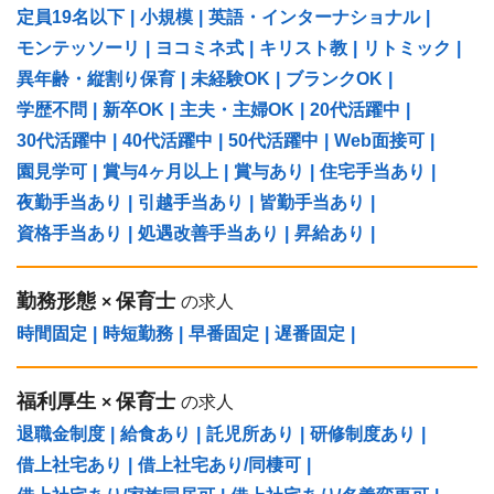
定員19名以下
|
小規模
|
英語・インターナショナル
|
モンテッソーリ
|
ヨコミネ式
|
キリスト教
|
リトミック
|
異年齢・縦割り保育
|
未経験OK
|
ブランクOK
|
学歴不問
|
新卒OK
|
主夫・主婦OK
|
20代活躍中
|
30代活躍中
|
40代活躍中
|
50代活躍中
|
Web面接可
|
園見学可
|
賞与4ヶ月以上
|
賞与あり
|
住宅手当あり
|
夜勤手当あり
|
引越手当あり
|
皆勤手当あり
|
資格手当あり
|
処遇改善手当あり
|
昇給あり
|
勤務形態
保育士
×
の求人
時間固定
|
時短勤務
|
早番固定
|
遅番固定
|
福利厚生
保育士
×
の求人
退職金制度
|
給食あり
|
託児所あり
|
研修制度あり
|
借上社宅あり
|
借上社宅あり/同棲可
|