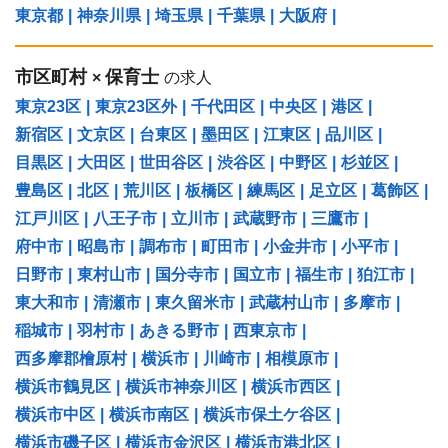
東京都
|
神奈川県
|
埼玉県
|
千葉県
|
大阪府
|
市区町村
保育士
×
の求人
東京23区
|
東京23区外
|
千代田区
|
中央区
|
港区
|
新宿区
|
文京区
|
台東区
|
墨田区
|
江東区
|
品川区
|
目黒区
|
大田区
|
世田谷区
|
渋谷区
|
中野区
|
杉並区
|
豊島区
|
北区
|
荒川区
|
板橋区
|
練馬区
|
足立区
|
葛飾区
|
江戸川区
|
八王子市
|
立川市
|
武蔵野市
|
三鷹市
|
府中市
|
昭島市
|
調布市
|
町田市
|
小金井市
|
小平市
|
日野市
|
東村山市
|
国分寺市
|
国立市
|
福生市
|
狛江市
|
東大和市
|
清瀬市
|
東久留米市
|
武蔵村山市
|
多摩市
|
稲城市
|
羽村市
|
あきる野市
|
西東京市
|
西多摩郡檜原村
|
横浜市
|
川崎市
|
相模原市
|
横浜市鶴見区
|
横浜市神奈川区
|
横浜市西区
|
横浜市中区
|
横浜市南区
|
横浜市保土ケ谷区
|
横浜市磯子区
|
横浜市金沢区
|
横浜市港北区
|