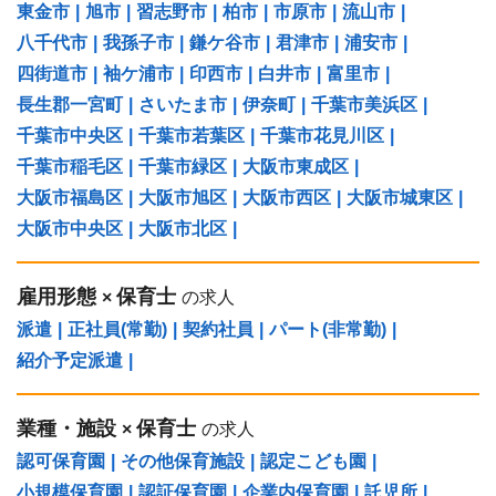
東金市
|
旭市
|
習志野市
|
柏市
|
市原市
|
流山市
|
八千代市
|
我孫子市
|
鎌ケ谷市
|
君津市
|
浦安市
|
四街道市
|
袖ケ浦市
|
印西市
|
白井市
|
富里市
|
長生郡一宮町
|
さいたま市
|
伊奈町
|
千葉市美浜区
|
千葉市中央区
|
千葉市若葉区
|
千葉市花見川区
|
千葉市稲毛区
|
千葉市緑区
|
大阪市東成区
|
大阪市福島区
|
大阪市旭区
|
大阪市西区
|
大阪市城東区
|
大阪市中央区
|
大阪市北区
|
雇用形態
保育士
×
の求人
派遣
|
正社員(常勤)
|
契約社員
|
パート(非常勤)
|
紹介予定派遣
|
業種・施設
保育士
×
の求人
認可保育園
|
その他保育施設
|
認定こども園
|
小規模保育園
|
認証保育園
|
企業内保育園
|
託児所
|