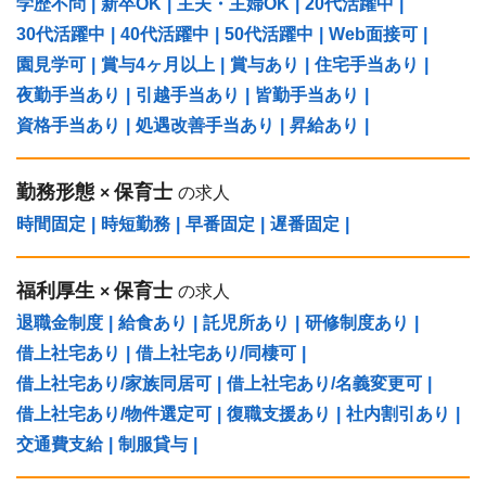
学歴不問
|
新卒OK
|
主夫・主婦OK
|
20代活躍中
|
30代活躍中
|
40代活躍中
|
50代活躍中
|
Web面接可
|
園見学可
|
賞与4ヶ月以上
|
賞与あり
|
住宅手当あり
|
夜勤手当あり
|
引越手当あり
|
皆勤手当あり
|
資格手当あり
|
処遇改善手当あり
|
昇給あり
|
勤務形態
保育士
×
の求人
時間固定
|
時短勤務
|
早番固定
|
遅番固定
|
福利厚生
保育士
×
の求人
退職金制度
|
給食あり
|
託児所あり
|
研修制度あり
|
借上社宅あり
|
借上社宅あり/同棲可
|
借上社宅あり/家族同居可
|
借上社宅あり/名義変更可
|
借上社宅あり/物件選定可
|
復職支援あり
|
社内割引あり
|
交通費支給
|
制服貸与
|