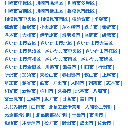
川崎市中原区
|
川崎市高津区
|
川崎市多摩区
|
川崎市宮前区
|
川崎市麻生区
|
相模原市緑区
|
相模原市中央区
|
相模原市南区
|
横須賀市
|
平塚市
|
鎌倉市
|
藤沢市
|
小田原市
|
茅ヶ崎市
|
逗子市
|
秦野市
|
厚木市
|
大和市
|
伊勢原市
|
海老名市
|
座間市
|
綾瀬市
|
さいたま市西区
|
さいたま市北区
|
さいたま市大宮区
|
さいたま市見沼区
|
さいたま市中央区
|
さいたま市桜区
|
さいたま市浦和区
|
さいたま市南区
|
さいたま市緑区
|
さいたま市岩槻区
|
川越市
|
熊谷市
|
川口市
|
行田市
|
所沢市
|
加須市
|
東松山市
|
春日部市
|
狭山市
|
上尾市
|
草加市
|
越谷市
|
蕨市
|
戸田市
|
入間市
|
朝霞市
|
志木市
|
和光市
|
新座市
|
桶川市
|
久喜市
|
北本市
|
八潮市
|
富士見市
|
三郷市
|
坂戸市
|
日高市
|
吉川市
|
ふじみ野市
|
白岡市
|
北足立郡伊奈町
|
入間郡三芳町
|
比企郡滑川町
|
北葛飾郡杉戸町
|
千葉市
|
市川市
|
船橋市
|
木更津市
|
松戸市
|
野田市
|
成田市
|
佐倉市
|