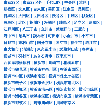
東京23区
|
東京23区外
|
千代田区
|
中央区
|
港区
|
新宿区
|
文京区
|
台東区
|
墨田区
|
江東区
|
品川区
|
目黒区
|
大田区
|
世田谷区
|
渋谷区
|
中野区
|
杉並区
|
豊島区
|
北区
|
荒川区
|
板橋区
|
練馬区
|
足立区
|
葛飾区
|
江戸川区
|
八王子市
|
立川市
|
武蔵野市
|
三鷹市
|
府中市
|
昭島市
|
調布市
|
町田市
|
小金井市
|
小平市
|
日野市
|
東村山市
|
国分寺市
|
国立市
|
福生市
|
狛江市
|
東大和市
|
清瀬市
|
東久留米市
|
武蔵村山市
|
多摩市
|
稲城市
|
羽村市
|
あきる野市
|
西東京市
|
西多摩郡檜原村
|
横浜市
|
川崎市
|
相模原市
|
横浜市鶴見区
|
横浜市神奈川区
|
横浜市西区
|
横浜市中区
|
横浜市南区
|
横浜市保土ケ谷区
|
横浜市磯子区
|
横浜市金沢区
|
横浜市港北区
|
横浜市戸塚区
|
横浜市港南区
|
横浜市旭区
|
横浜市緑区
|
横浜市瀬谷区
|
横浜市栄区
|
横浜市泉区
|
横浜市青葉区
|
横浜市都筑区
|
川崎市川崎区
|
川崎市幸区
|