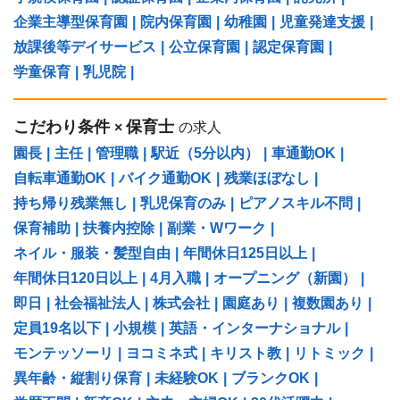
企業主導型保育園
|
院内保育園
|
幼稚園
|
児童発達支援
|
放課後等デイサービス
|
公立保育園
|
認定保育園
|
学童保育
|
乳児院
|
こだわり条件
保育士
×
の求人
園長
|
主任
|
管理職
|
駅近（5分以内）
|
車通勤OK
|
自転車通勤OK
|
バイク通勤OK
|
残業ほぼなし
|
持ち帰り残業無し
|
乳児保育のみ
|
ピアノスキル不問
|
保育補助
|
扶養内控除
|
副業・Wワーク
|
ネイル・服装・髪型自由
|
年間休日125日以上
|
年間休日120日以上
|
4月入職
|
オープニング（新園）
|
即日
|
社会福祉法人
|
株式会社
|
園庭あり
|
複数園あり
|
定員19名以下
|
小規模
|
英語・インターナショナル
|
モンテッソーリ
|
ヨコミネ式
|
キリスト教
|
リトミック
|
異年齢・縦割り保育
|
未経験OK
|
ブランクOK
|