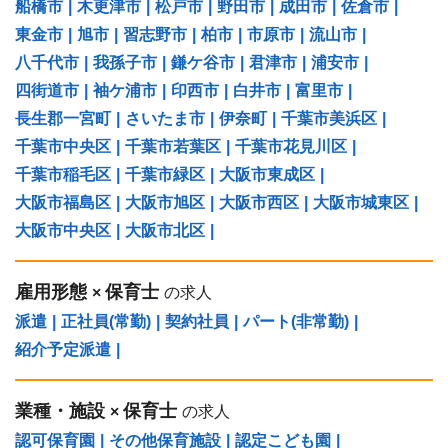
船橋市
|
木更津市
|
松戸市
|
野田市
|
成田市
|
佐倉市
|
東金市
|
旭市
|
習志野市
|
柏市
|
市原市
|
流山市
|
八千代市
|
我孫子市
|
鎌ケ谷市
|
君津市
|
浦安市
|
四街道市
|
袖ケ浦市
|
印西市
|
白井市
|
富里市
|
長生郡一宮町
|
さいたま市
|
伊奈町
|
千葉市美浜区
|
千葉市中央区
|
千葉市若葉区
|
千葉市花見川区
|
千葉市稲毛区
|
千葉市緑区
|
大阪市東成区
|
大阪市福島区
|
大阪市旭区
|
大阪市西区
|
大阪市城東区
|
大阪市中央区
|
大阪市北区
|
雇用形態
保育士
×
の求人
派遣
|
正社員(常勤)
|
契約社員
|
パート(非常勤)
|
紹介予定派遣
|
業種・施設
保育士
×
の求人
認可保育園
|
その他保育施設
|
認定こども園
|