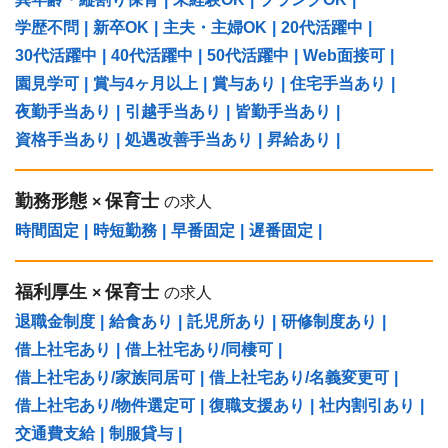
学歴不問
|
新卒OK
|
主夫・主婦OK
|
20代活躍中
|
30代活躍中
|
40代活躍中
|
50代活躍中
|
Web面接可
|
園見学可
|
賞与4ヶ月以上
|
賞与あり
|
住宅手当あり
|
夜勤手当あり
|
引越手当あり
|
皆勤手当あり
|
資格手当あり
|
処遇改善手当あり
|
昇給あり
|
勤務形態
保育士
×
の求人
時間固定
|
時短勤務
|
早番固定
|
遅番固定
|
福利厚生
保育士
×
の求人
退職金制度
|
給食あり
|
託児所あり
|
研修制度あり
|
借上社宅あり
|
借上社宅あり/同棲可
|
借上社宅あり/家族同居可
|
借上社宅あり/名義変更可
|
借上社宅あり/物件選定可
|
復職支援あり
|
社内割引あり
|
交通費支給
|
制服貸与
|