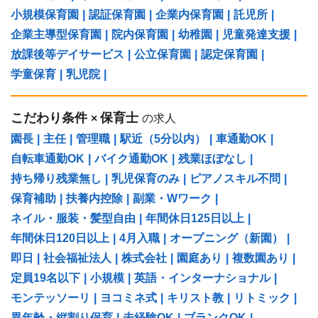
小規模保育園
|
認証保育園
|
企業内保育園
|
託児所
|
企業主導型保育園
|
院内保育園
|
幼稚園
|
児童発達支援
|
放課後等デイサービス
|
公立保育園
|
認定保育園
|
学童保育
|
乳児院
|
こだわり条件
保育士
×
の求人
園長
|
主任
|
管理職
|
駅近（5分以内）
|
車通勤OK
|
自転車通勤OK
|
バイク通勤OK
|
残業ほぼなし
|
持ち帰り残業無し
|
乳児保育のみ
|
ピアノスキル不問
|
保育補助
|
扶養内控除
|
副業・Wワーク
|
ネイル・服装・髪型自由
|
年間休日125日以上
|
年間休日120日以上
|
4月入職
|
オープニング（新園）
|
即日
|
社会福祉法人
|
株式会社
|
園庭あり
|
複数園あり
|
定員19名以下
|
小規模
|
英語・インターナショナル
|
モンテッソーリ
|
ヨコミネ式
|
キリスト教
|
リトミック
|
異年齢・縦割り保育
|
未経験OK
|
ブランクOK
|