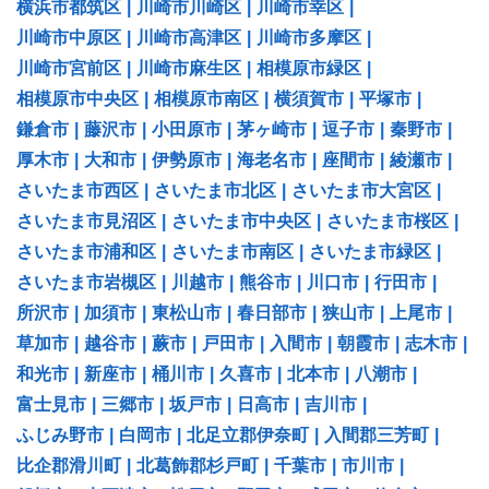
横浜市都筑区
|
川崎市川崎区
|
川崎市幸区
|
川崎市中原区
|
川崎市高津区
|
川崎市多摩区
|
川崎市宮前区
|
川崎市麻生区
|
相模原市緑区
|
相模原市中央区
|
相模原市南区
|
横須賀市
|
平塚市
|
鎌倉市
|
藤沢市
|
小田原市
|
茅ヶ崎市
|
逗子市
|
秦野市
|
厚木市
|
大和市
|
伊勢原市
|
海老名市
|
座間市
|
綾瀬市
|
さいたま市西区
|
さいたま市北区
|
さいたま市大宮区
|
さいたま市見沼区
|
さいたま市中央区
|
さいたま市桜区
|
さいたま市浦和区
|
さいたま市南区
|
さいたま市緑区
|
さいたま市岩槻区
|
川越市
|
熊谷市
|
川口市
|
行田市
|
所沢市
|
加須市
|
東松山市
|
春日部市
|
狭山市
|
上尾市
|
草加市
|
越谷市
|
蕨市
|
戸田市
|
入間市
|
朝霞市
|
志木市
|
和光市
|
新座市
|
桶川市
|
久喜市
|
北本市
|
八潮市
|
富士見市
|
三郷市
|
坂戸市
|
日高市
|
吉川市
|
ふじみ野市
|
白岡市
|
北足立郡伊奈町
|
入間郡三芳町
|
比企郡滑川町
|
北葛飾郡杉戸町
|
千葉市
|
市川市
|