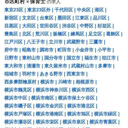
市区町村
保育士
×
の求人
東京23区
|
東京23区外
|
千代田区
|
中央区
|
港区
|
新宿区
|
文京区
|
台東区
|
墨田区
|
江東区
|
品川区
|
目黒区
|
大田区
|
世田谷区
|
渋谷区
|
中野区
|
杉並区
|
豊島区
|
北区
|
荒川区
|
板橋区
|
練馬区
|
足立区
|
葛飾区
|
江戸川区
|
八王子市
|
立川市
|
武蔵野市
|
三鷹市
|
府中市
|
昭島市
|
調布市
|
町田市
|
小金井市
|
小平市
|
日野市
|
東村山市
|
国分寺市
|
国立市
|
福生市
|
狛江市
|
東大和市
|
清瀬市
|
東久留米市
|
武蔵村山市
|
多摩市
|
稲城市
|
羽村市
|
あきる野市
|
西東京市
|
西多摩郡檜原村
|
横浜市
|
川崎市
|
相模原市
|
横浜市鶴見区
|
横浜市神奈川区
|
横浜市西区
|
横浜市中区
|
横浜市南区
|
横浜市保土ケ谷区
|
横浜市磯子区
|
横浜市金沢区
|
横浜市港北区
|
横浜市戸塚区
|
横浜市港南区
|
横浜市旭区
|
横浜市緑区
|
横浜市瀬谷区
|
横浜市栄区
|
横浜市泉区
|
横浜市青葉区
|