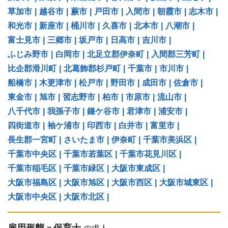
草加市
|
越谷市
|
蕨市
|
戸田市
|
入間市
|
朝霞市
|
志木市
|
和光市
|
新座市
|
桶川市
|
久喜市
|
北本市
|
八潮市
|
富士見市
|
三郷市
|
坂戸市
|
日高市
|
吉川市
|
ふじみ野市
|
白岡市
|
北足立郡伊奈町
|
入間郡三芳町
|
比企郡滑川町
|
北葛飾郡杉戸町
|
千葉市
|
市川市
|
船橋市
|
木更津市
|
松戸市
|
野田市
|
成田市
|
佐倉市
|
東金市
|
旭市
|
習志野市
|
柏市
|
市原市
|
流山市
|
八千代市
|
我孫子市
|
鎌ケ谷市
|
君津市
|
浦安市
|
四街道市
|
袖ケ浦市
|
印西市
|
白井市
|
富里市
|
長生郡一宮町
|
さいたま市
|
伊奈町
|
千葉市美浜区
|
千葉市中央区
|
千葉市若葉区
|
千葉市花見川区
|
千葉市稲毛区
|
千葉市緑区
|
大阪市東成区
|
大阪市福島区
|
大阪市旭区
|
大阪市西区
|
大阪市城東区
|
大阪市中央区
|
大阪市北区
|
雇用形態
保育士