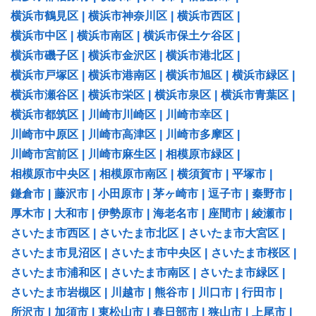
横浜市鶴見区
|
横浜市神奈川区
|
横浜市西区
|
横浜市中区
|
横浜市南区
|
横浜市保土ケ谷区
|
横浜市磯子区
|
横浜市金沢区
|
横浜市港北区
|
横浜市戸塚区
|
横浜市港南区
|
横浜市旭区
|
横浜市緑区
|
横浜市瀬谷区
|
横浜市栄区
|
横浜市泉区
|
横浜市青葉区
|
横浜市都筑区
|
川崎市川崎区
|
川崎市幸区
|
川崎市中原区
|
川崎市高津区
|
川崎市多摩区
|
川崎市宮前区
|
川崎市麻生区
|
相模原市緑区
|
相模原市中央区
|
相模原市南区
|
横須賀市
|
平塚市
|
鎌倉市
|
藤沢市
|
小田原市
|
茅ヶ崎市
|
逗子市
|
秦野市
|
厚木市
|
大和市
|
伊勢原市
|
海老名市
|
座間市
|
綾瀬市
|
さいたま市西区
|
さいたま市北区
|
さいたま市大宮区
|
さいたま市見沼区
|
さいたま市中央区
|
さいたま市桜区
|
さいたま市浦和区
|
さいたま市南区
|
さいたま市緑区
|
さいたま市岩槻区
|
川越市
|
熊谷市
|
川口市
|
行田市
|
所沢市
|
加須市
|
東松山市
|
春日部市
|
狭山市
|
上尾市
|