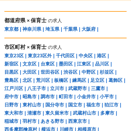
都道府県
保育士
×
の求人
東京都
|
神奈川県
|
埼玉県
|
千葉県
|
大阪府
|
市区町村
保育士
×
の求人
東京23区
|
東京23区外
|
千代田区
|
中央区
|
港区
|
新宿区
|
文京区
|
台東区
|
墨田区
|
江東区
|
品川区
|
目黒区
|
大田区
|
世田谷区
|
渋谷区
|
中野区
|
杉並区
|
豊島区
|
北区
|
荒川区
|
板橋区
|
練馬区
|
足立区
|
葛飾区
|
江戸川区
|
八王子市
|
立川市
|
武蔵野市
|
三鷹市
|
府中市
|
昭島市
|
調布市
|
町田市
|
小金井市
|
小平市
|
日野市
|
東村山市
|
国分寺市
|
国立市
|
福生市
|
狛江市
|
東大和市
|
清瀬市
|
東久留米市
|
武蔵村山市
|
多摩市
|
稲城市
|
羽村市
|
あきる野市
|
西東京市
|
西多摩郡檜原村
|
横浜市
|
川崎市
|
相模原市
|