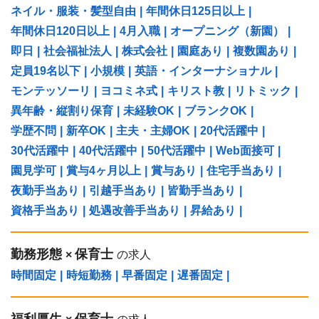
ネイル・服装・髪型自由
|
年間休日125日以上
|
年間休日120日以上
|
4月入職
|
オープニング（新園）
|
即日
|
社会福祉法人
|
株式会社
|
園庭あり
|
複数園あり
|
定員19名以下
|
小規模
|
英語・インターナショナル
|
モンテッソーリ
|
ヨコミネ式
|
キリスト教
|
リトミック
|
異年齢・縦割り保育
|
未経験OK
|
ブランクOK
|
学歴不問
|
新卒OK
|
主夫・主婦OK
|
20代活躍中
|
30代活躍中
|
40代活躍中
|
50代活躍中
|
Web面接可
|
園見学可
|
賞与4ヶ月以上
|
賞与あり
|
住宅手当あり
|
夜勤手当あり
|
引越手当あり
|
皆勤手当あり
|
資格手当あり
|
処遇改善手当あり
|
昇給あり
|
勤務形態
保育士
×
の求人
時間固定
|
時短勤務
|
早番固定
|
遅番固定
|
福利厚生
保育士