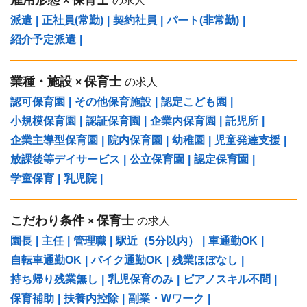
×
の求人
派遣
|
正社員(常勤)
|
契約社員
|
パート(非常勤)
|
紹介予定派遣
|
業種・施設
保育士
×
の求人
認可保育園
|
その他保育施設
|
認定こども園
|
小規模保育園
|
認証保育園
|
企業内保育園
|
託児所
|
企業主導型保育園
|
院内保育園
|
幼稚園
|
児童発達支援
|
放課後等デイサービス
|
公立保育園
|
認定保育園
|
学童保育
|
乳児院
|
こだわり条件
保育士
×
の求人
園長
|
主任
|
管理職
|
駅近（5分以内）
|
車通勤OK
|
自転車通勤OK
|
バイク通勤OK
|
残業ほぼなし
|
持ち帰り残業無し
|
乳児保育のみ
|
ピアノスキル不問
|
保育補助
|
扶養内控除
|
副業・Wワーク
|