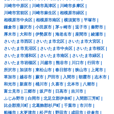
川崎市中原区
|
川崎市高津区
|
川崎市多摩区
|
川崎市宮前区
|
川崎市麻生区
|
相模原市緑区
|
相模原市中央区
|
相模原市南区
|
横須賀市
|
平塚市
|
鎌倉市
|
藤沢市
|
小田原市
|
茅ヶ崎市
|
逗子市
|
秦野市
|
厚木市
|
大和市
|
伊勢原市
|
海老名市
|
座間市
|
綾瀬市
|
さいたま市西区
|
さいたま市北区
|
さいたま市大宮区
|
さいたま市見沼区
|
さいたま市中央区
|
さいたま市桜区
|
さいたま市浦和区
|
さいたま市南区
|
さいたま市緑区
|
さいたま市岩槻区
|
川越市
|
熊谷市
|
川口市
|
行田市
|
所沢市
|
加須市
|
東松山市
|
春日部市
|
狭山市
|
上尾市
|
草加市
|
越谷市
|
蕨市
|
戸田市
|
入間市
|
朝霞市
|
志木市
|
和光市
|
新座市
|
桶川市
|
久喜市
|
北本市
|
八潮市
|
富士見市
|
三郷市
|
坂戸市
|
日高市
|
吉川市
|
ふじみ野市
|
白岡市
|
北足立郡伊奈町
|
入間郡三芳町
|
比企郡滑川町
|
北葛飾郡杉戸町
|
千葉市
|
市川市
|
船橋市
|
木更津市
|
松戸市
|
野田市
|
成田市
|
佐倉市
|