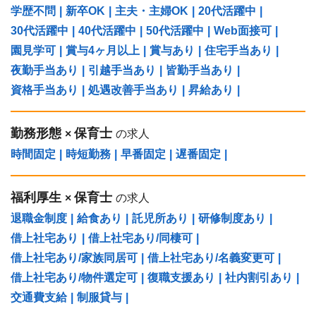
学歴不問
|
新卒OK
|
主夫・主婦OK
|
20代活躍中
|
30代活躍中
|
40代活躍中
|
50代活躍中
|
Web面接可
|
園見学可
|
賞与4ヶ月以上
|
賞与あり
|
住宅手当あり
|
夜勤手当あり
|
引越手当あり
|
皆勤手当あり
|
資格手当あり
|
処遇改善手当あり
|
昇給あり
|
勤務形態
保育士
×
の求人
時間固定
|
時短勤務
|
早番固定
|
遅番固定
|
福利厚生
保育士
×
の求人
退職金制度
|
給食あり
|
託児所あり
|
研修制度あり
|
借上社宅あり
|
借上社宅あり/同棲可
|
借上社宅あり/家族同居可
|
借上社宅あり/名義変更可
|
借上社宅あり/物件選定可
|
復職支援あり
|
社内割引あり
|
交通費支給
|
制服貸与
|