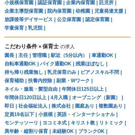
小規模保育園
|
認証保育園
|
企業内保育園
|
託児所
|
企業主導型保育園
|
院内保育園
|
幼稚園
|
児童発達支援
|
放課後等デイサービス
|
公立保育園
|
認定保育園
|
学童保育
|
乳児院
|
こだわり条件
保育士
×
の求人
園長
|
主任
|
管理職
|
駅近（5分以内）
|
車通勤OK
|
自転車通勤OK
|
バイク通勤OK
|
残業ほぼなし
|
持ち帰り残業無し
|
乳児保育のみ
|
ピアノスキル不問
|
保育補助
|
扶養内控除
|
副業・Wワーク
|
ネイル・服装・髪型自由
|
年間休日125日以上
|
年間休日120日以上
|
4月入職
|
オープニング（新園）
|
即日
|
社会福祉法人
|
株式会社
|
園庭あり
|
複数園あり
|
定員19名以下
|
小規模
|
英語・インターナショナル
|
モンテッソーリ
|
ヨコミネ式
|
キリスト教
|
リトミック
|
異年齢・縦割り保育
|
未経験OK
|
ブランクOK
|