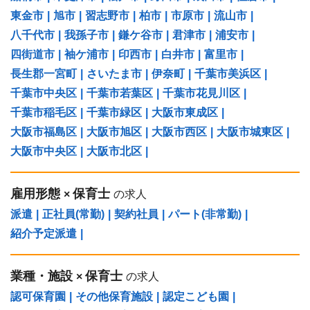
東金市
|
旭市
|
習志野市
|
柏市
|
市原市
|
流山市
|
八千代市
|
我孫子市
|
鎌ケ谷市
|
君津市
|
浦安市
|
四街道市
|
袖ケ浦市
|
印西市
|
白井市
|
富里市
|
長生郡一宮町
|
さいたま市
|
伊奈町
|
千葉市美浜区
|
千葉市中央区
|
千葉市若葉区
|
千葉市花見川区
|
千葉市稲毛区
|
千葉市緑区
|
大阪市東成区
|
大阪市福島区
|
大阪市旭区
|
大阪市西区
|
大阪市城東区
|
大阪市中央区
|
大阪市北区
|
雇用形態
保育士
×
の求人
派遣
|
正社員(常勤)
|
契約社員
|
パート(非常勤)
|
紹介予定派遣
|
業種・施設
保育士
×
の求人
認可保育園
|
その他保育施設
|
認定こども園
|