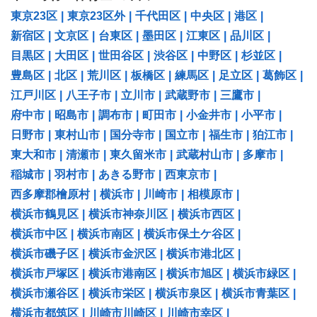
東京23区
|
東京23区外
|
千代田区
|
中央区
|
港区
|
新宿区
|
文京区
|
台東区
|
墨田区
|
江東区
|
品川区
|
目黒区
|
大田区
|
世田谷区
|
渋谷区
|
中野区
|
杉並区
|
豊島区
|
北区
|
荒川区
|
板橋区
|
練馬区
|
足立区
|
葛飾区
|
江戸川区
|
八王子市
|
立川市
|
武蔵野市
|
三鷹市
|
府中市
|
昭島市
|
調布市
|
町田市
|
小金井市
|
小平市
|
日野市
|
東村山市
|
国分寺市
|
国立市
|
福生市
|
狛江市
|
東大和市
|
清瀬市
|
東久留米市
|
武蔵村山市
|
多摩市
|
稲城市
|
羽村市
|
あきる野市
|
西東京市
|
西多摩郡檜原村
|
横浜市
|
川崎市
|
相模原市
|
横浜市鶴見区
|
横浜市神奈川区
|
横浜市西区
|
横浜市中区
|
横浜市南区
|
横浜市保土ケ谷区
|
横浜市磯子区
|
横浜市金沢区
|
横浜市港北区
|
横浜市戸塚区
|
横浜市港南区
|
横浜市旭区
|
横浜市緑区
|
横浜市瀬谷区
|
横浜市栄区
|
横浜市泉区
|
横浜市青葉区
|
横浜市都筑区
|
川崎市川崎区
|
川崎市幸区
|