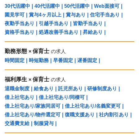
30代活躍中
|
40代活躍中
|
50代活躍中
|
Web面接可
|
園見学可
|
賞与4ヶ月以上
|
賞与あり
|
住宅手当あり
|
夜勤手当あり
|
引越手当あり
|
皆勤手当あり
|
資格手当あり
|
処遇改善手当あり
|
昇給あり
|
勤務形態
保育士
×
の求人
時間固定
|
時短勤務
|
早番固定
|
遅番固定
|
福利厚生
保育士
×
の求人
退職金制度
|
給食あり
|
託児所あり
|
研修制度あり
|
借上社宅あり
|
借上社宅あり/同棲可
|
借上社宅あり/家族同居可
|
借上社宅あり/名義変更可
|
借上社宅あり/物件選定可
|
復職支援あり
|
社内割引あり
|
交通費支給
|
制服貸与
|