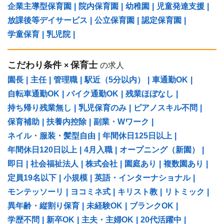
企業主導型保育園
|
院内保育園
|
幼稚園
|
児童発達支援
|
放課後等デイサービス
|
公立保育園
|
認定保育園
|
学童保育
|
乳児院
|
こだわり条件
保育士
×
の求人
園長
|
主任
|
管理職
|
駅近（5分以内）
|
車通勤OK
|
自転車通勤OK
|
バイク通勤OK
|
残業ほぼなし
|
持ち帰り残業無し
|
乳児保育のみ
|
ピアノスキル不問
|
保育補助
|
扶養内控除
|
副業・Wワーク
|
ネイル・服装・髪型自由
|
年間休日125日以上
|
年間休日120日以上
|
4月入職
|
オープニング（新園）
|
即日
|
社会福祉法人
|
株式会社
|
園庭あり
|
複数園あり
|
定員19名以下
|
小規模
|
英語・インターナショナル
|
モンテッソーリ
|
ヨコミネ式
|
キリスト教
|
リトミック
|
異年齢・縦割り保育
|
未経験OK
|
ブランクOK
|
学歴不問
|
新卒OK
|
主夫・主婦OK
|
20代活躍中
|