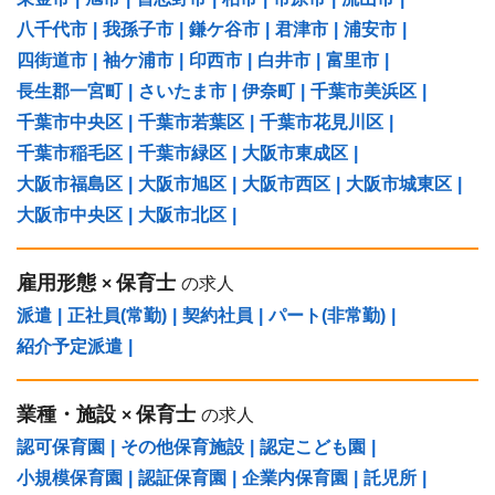
八千代市
|
我孫子市
|
鎌ケ谷市
|
君津市
|
浦安市
|
四街道市
|
袖ケ浦市
|
印西市
|
白井市
|
富里市
|
長生郡一宮町
|
さいたま市
|
伊奈町
|
千葉市美浜区
|
千葉市中央区
|
千葉市若葉区
|
千葉市花見川区
|
千葉市稲毛区
|
千葉市緑区
|
大阪市東成区
|
大阪市福島区
|
大阪市旭区
|
大阪市西区
|
大阪市城東区
|
大阪市中央区
|
大阪市北区
|
雇用形態
保育士
×
の求人
派遣
|
正社員(常勤)
|
契約社員
|
パート(非常勤)
|
紹介予定派遣
|
業種・施設
保育士
×
の求人
認可保育園
|
その他保育施設
|
認定こども園
|
小規模保育園
|
認証保育園
|
企業内保育園
|
託児所
|