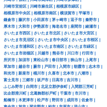
川崎市宮前区
|
川崎市麻生区
|
相模原市緑区
|
相模原市中央区
|
相模原市南区
|
横須賀市
|
平塚市
|
鎌倉市
|
藤沢市
|
小田原市
|
茅ヶ崎市
|
逗子市
|
秦野市
|
厚木市
|
大和市
|
伊勢原市
|
海老名市
|
座間市
|
綾瀬市
|
さいたま市西区
|
さいたま市北区
|
さいたま市大宮区
|
さいたま市見沼区
|
さいたま市中央区
|
さいたま市桜区
|
さいたま市浦和区
|
さいたま市南区
|
さいたま市緑区
|
さいたま市岩槻区
|
川越市
|
熊谷市
|
川口市
|
行田市
|
所沢市
|
加須市
|
東松山市
|
春日部市
|
狭山市
|
上尾市
|
草加市
|
越谷市
|
蕨市
|
戸田市
|
入間市
|
朝霞市
|
志木市
|
和光市
|
新座市
|
桶川市
|
久喜市
|
北本市
|
八潮市
|
富士見市
|
三郷市
|
坂戸市
|
日高市
|
吉川市
|
ふじみ野市
|
白岡市
|
北足立郡伊奈町
|
入間郡三芳町
|
比企郡滑川町
|
北葛飾郡杉戸町
|
千葉市
|
市川市
|
船橋市
|
木更津市
|
松戸市
|
野田市
|
成田市
|
佐倉市
|
東金市
|
旭市
|
習志野市
|
柏市
|
市原市
|
流山市
|