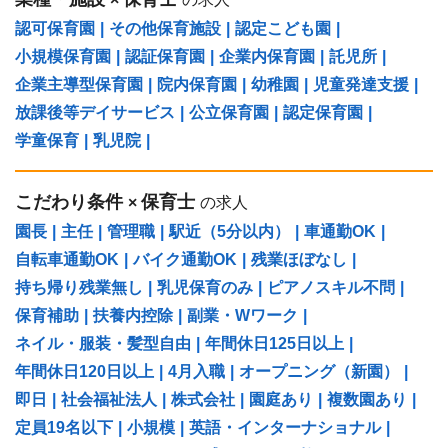
認可保育園
|
その他保育施設
|
認定こども園
|
小規模保育園
|
認証保育園
|
企業内保育園
|
託児所
|
企業主導型保育園
|
院内保育園
|
幼稚園
|
児童発達支援
|
放課後等デイサービス
|
公立保育園
|
認定保育園
|
学童保育
|
乳児院
|
こだわり条件
保育士
×
の求人
園長
|
主任
|
管理職
|
駅近（5分以内）
|
車通勤OK
|
自転車通勤OK
|
バイク通勤OK
|
残業ほぼなし
|
持ち帰り残業無し
|
乳児保育のみ
|
ピアノスキル不問
|
保育補助
|
扶養内控除
|
副業・Wワーク
|
ネイル・服装・髪型自由
|
年間休日125日以上
|
年間休日120日以上
|
4月入職
|
オープニング（新園）
|
即日
|
社会福祉法人
|
株式会社
|
園庭あり
|
複数園あり
|
定員19名以下
|
小規模
|
英語・インターナショナル
|