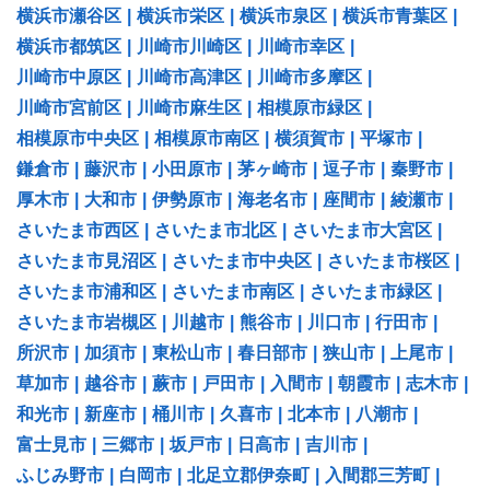
横浜市瀬谷区
|
横浜市栄区
|
横浜市泉区
|
横浜市青葉区
|
横浜市都筑区
|
川崎市川崎区
|
川崎市幸区
|
川崎市中原区
|
川崎市高津区
|
川崎市多摩区
|
川崎市宮前区
|
川崎市麻生区
|
相模原市緑区
|
相模原市中央区
|
相模原市南区
|
横須賀市
|
平塚市
|
鎌倉市
|
藤沢市
|
小田原市
|
茅ヶ崎市
|
逗子市
|
秦野市
|
厚木市
|
大和市
|
伊勢原市
|
海老名市
|
座間市
|
綾瀬市
|
さいたま市西区
|
さいたま市北区
|
さいたま市大宮区
|
さいたま市見沼区
|
さいたま市中央区
|
さいたま市桜区
|
さいたま市浦和区
|
さいたま市南区
|
さいたま市緑区
|
さいたま市岩槻区
|
川越市
|
熊谷市
|
川口市
|
行田市
|
所沢市
|
加須市
|
東松山市
|
春日部市
|
狭山市
|
上尾市
|
草加市
|
越谷市
|
蕨市
|
戸田市
|
入間市
|
朝霞市
|
志木市
|
和光市
|
新座市
|
桶川市
|
久喜市
|
北本市
|
八潮市
|
富士見市
|
三郷市
|
坂戸市
|
日高市
|
吉川市
|
ふじみ野市
|
白岡市
|
北足立郡伊奈町
|
入間郡三芳町
|