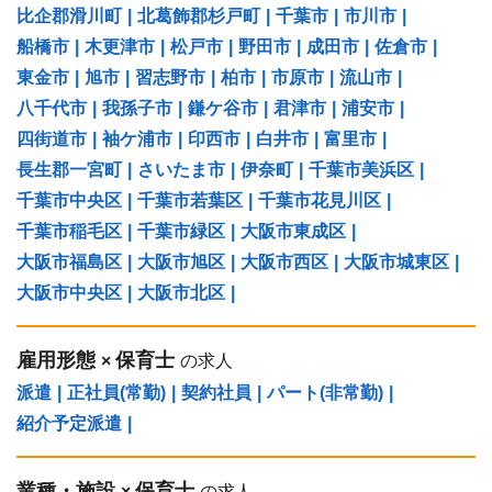
比企郡滑川町
|
北葛飾郡杉戸町
|
千葉市
|
市川市
|
船橋市
|
木更津市
|
松戸市
|
野田市
|
成田市
|
佐倉市
|
東金市
|
旭市
|
習志野市
|
柏市
|
市原市
|
流山市
|
八千代市
|
我孫子市
|
鎌ケ谷市
|
君津市
|
浦安市
|
四街道市
|
袖ケ浦市
|
印西市
|
白井市
|
富里市
|
長生郡一宮町
|
さいたま市
|
伊奈町
|
千葉市美浜区
|
千葉市中央区
|
千葉市若葉区
|
千葉市花見川区
|
千葉市稲毛区
|
千葉市緑区
|
大阪市東成区
|
大阪市福島区
|
大阪市旭区
|
大阪市西区
|
大阪市城東区
|
大阪市中央区
|
大阪市北区
|
雇用形態
保育士
×
の求人
派遣
|
正社員(常勤)
|
契約社員
|
パート(非常勤)
|
紹介予定派遣
|
業種・施設
保育士
×
の求人