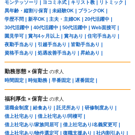
モンテッソーリ
|
ヨコミネ式
|
キリスト教
|
リトミック
|
異年齢・縦割り保育
|
未経験OK
|
ブランクOK
|
学歴不問
|
新卒OK
|
主夫・主婦OK
|
20代活躍中
|
30代活躍中
|
40代活躍中
|
50代活躍中
|
Web面接可
|
園見学可
|
賞与4ヶ月以上
|
賞与あり
|
住宅手当あり
|
夜勤手当あり
|
引越手当あり
|
皆勤手当あり
|
資格手当あり
|
処遇改善手当あり
|
昇給あり
|
勤務形態
保育士
×
の求人
時間固定
|
時短勤務
|
早番固定
|
遅番固定
|
福利厚生
保育士
×
の求人
退職金制度
|
給食あり
|
託児所あり
|
研修制度あり
|
借上社宅あり
|
借上社宅あり/同棲可
|
借上社宅あり/家族同居可
|
借上社宅あり/名義変更可
|
借上社宅あり/物件選定可
|
復職支援あり
|
社内割引あり
|