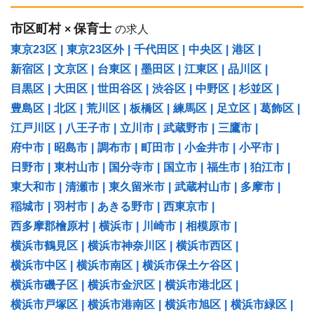
市区町村
保育士
×
の求人
東京23区
|
東京23区外
|
千代田区
|
中央区
|
港区
|
新宿区
|
文京区
|
台東区
|
墨田区
|
江東区
|
品川区
|
目黒区
|
大田区
|
世田谷区
|
渋谷区
|
中野区
|
杉並区
|
豊島区
|
北区
|
荒川区
|
板橋区
|
練馬区
|
足立区
|
葛飾区
|
江戸川区
|
八王子市
|
立川市
|
武蔵野市
|
三鷹市
|
府中市
|
昭島市
|
調布市
|
町田市
|
小金井市
|
小平市
|
日野市
|
東村山市
|
国分寺市
|
国立市
|
福生市
|
狛江市
|
東大和市
|
清瀬市
|
東久留米市
|
武蔵村山市
|
多摩市
|
稲城市
|
羽村市
|
あきる野市
|
西東京市
|
西多摩郡檜原村
|
横浜市
|
川崎市
|
相模原市
|
横浜市鶴見区
|
横浜市神奈川区
|
横浜市西区
|
横浜市中区
|
横浜市南区
|
横浜市保土ケ谷区
|
横浜市磯子区
|
横浜市金沢区
|
横浜市港北区
|
横浜市戸塚区
|
横浜市港南区
|
横浜市旭区
|
横浜市緑区
|