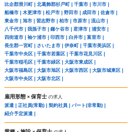
比企郡滑川町
|
北葛飾郡杉戸町
|
千葉市
|
市川市
|
船橋市
|
木更津市
|
松戸市
|
野田市
|
成田市
|
佐倉市
|
東金市
|
旭市
|
習志野市
|
柏市
|
市原市
|
流山市
|
八千代市
|
我孫子市
|
鎌ケ谷市
|
君津市
|
浦安市
|
四街道市
|
袖ケ浦市
|
印西市
|
白井市
|
富里市
|
長生郡一宮町
|
さいたま市
|
伊奈町
|
千葉市美浜区
|
千葉市中央区
|
千葉市若葉区
|
千葉市花見川区
|
千葉市稲毛区
|
千葉市緑区
|
大阪市東成区
|
大阪市福島区
|
大阪市旭区
|
大阪市西区
|
大阪市城東区
|
大阪市中央区
|
大阪市北区
|
雇用形態
保育士
×
の求人
派遣
|
正社員(常勤)
|
契約社員
|
パート(非常勤)
|
紹介予定派遣
|
業種・施設
保育士
×
の求人