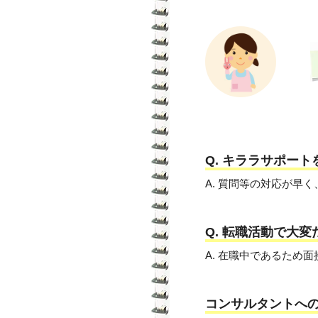
Q. キララサポー
A. 質問等の対応が早
Q. 転職活動で大
A. 在職中であるため
コンサルタントへ