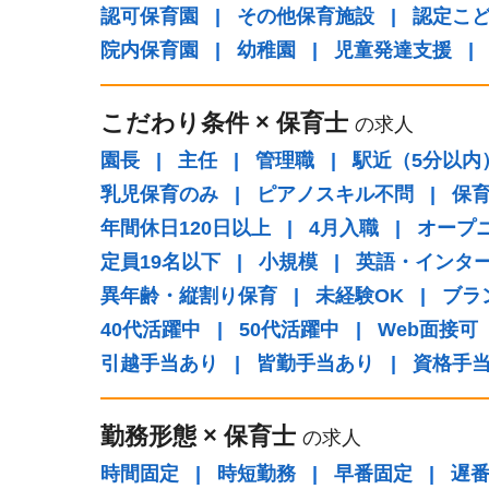
認可保育園
|
その他保育施設
|
認定こ
院内保育園
|
幼稚園
|
児童発達支援
|
こだわり条件
×
保育士
の求人
園長
|
主任
|
管理職
|
駅近（5分以内
乳児保育のみ
|
ピアノスキル不問
|
保
年間休日120日以上
|
4月入職
|
オープ
定員19名以下
|
小規模
|
英語・インタ
異年齢・縦割り保育
|
未経験OK
|
ブラ
40代活躍中
|
50代活躍中
|
Web面接可
引越手当あり
|
皆勤手当あり
|
資格手
勤務形態
×
保育士
の求人
時間固定
|
時短勤務
|
早番固定
|
遅