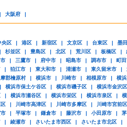
|
大阪府
|
中央区
|
港区
|
新宿区
|
文京区
|
台東区
|
墨
|
杉並区
|
豊島区
|
北区
|
荒川区
|
板橋区
|
野市
|
三鷹市
|
府中市
|
昭島市
|
調布市
|
町田
市
|
狛江市
|
東大和市
|
清瀬市
|
東久留米市
|
多摩郡檜原村
|
横浜市
|
川崎市
|
相模原市
|
横浜
|
横浜市保土ケ谷区
|
横浜市磯子区
|
横浜市金沢
区
|
横浜市瀬谷区
|
横浜市栄区
|
横浜市泉区
|
横
原区
|
川崎市高津区
|
川崎市多摩区
|
川崎市宮前
賀市
|
平塚市
|
鎌倉市
|
藤沢市
|
小田原市
|
茅
市
|
綾瀬市
|
さいたま市西区
|
さいたま市北区
|