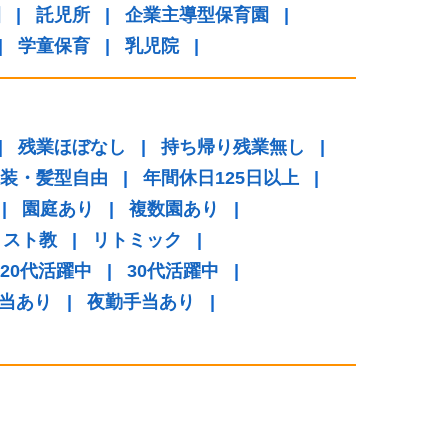
園
|
託児所
|
企業主導型保育園
|
|
学童保育
|
乳児院
|
|
残業ほぼなし
|
持ち帰り残業無し
|
装・髪型自由
|
年間休日125日以上
|
|
園庭あり
|
複数園あり
|
リスト教
|
リトミック
|
20代活躍中
|
30代活躍中
|
当あり
|
夜勤手当あり
|