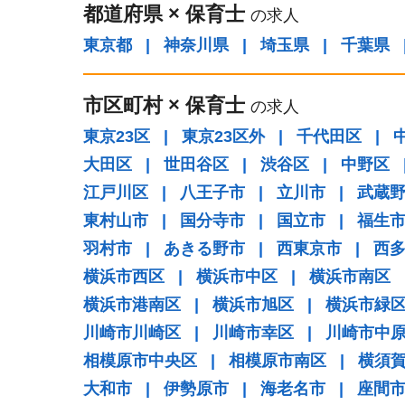
都道府県
×
保育士
の求人
東京都
|
神奈川県
|
埼玉県
|
千葉県
市区町村
×
保育士
の求人
東京23区
|
東京23区外
|
千代田区
|
大田区
|
世田谷区
|
渋谷区
|
中野区
江戸川区
|
八王子市
|
立川市
|
武蔵
東村山市
|
国分寺市
|
国立市
|
福生
羽村市
|
あきる野市
|
西東京市
|
西
横浜市西区
|
横浜市中区
|
横浜市南区
横浜市港南区
|
横浜市旭区
|
横浜市緑
川崎市川崎区
|
川崎市幸区
|
川崎市中
相模原市中央区
|
相模原市南区
|
横須
大和市
|
伊勢原市
|
海老名市
|
座間