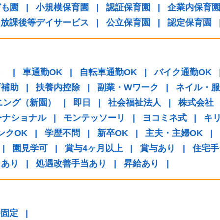
ども園
|
小規模保育園
|
認証保育園
|
企業内保育
放課後等デイサービス
|
公立保育園
|
認定保育園
）
|
車通勤OK
|
自転車通勤OK
|
バイク通勤OK
育補助
|
扶養内控除
|
副業・Wワーク
|
ネイル・服
ニング（新園）
|
即日
|
社会福祉法人
|
株式会社
ーナショナル
|
モンテッソーリ
|
ヨコミネ式
|
キ
ンクOK
|
学歴不問
|
新卒OK
|
主夫・主婦OK
|
|
園見学可
|
賞与4ヶ月以上
|
賞与あり
|
住宅手
当あり
|
処遇改善手当あり
|
昇給あり
|
番固定
|