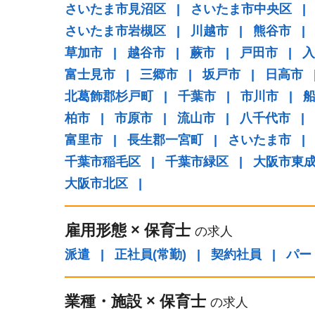
さいたま市見沼区
|
さいたま市中央区
|
さいたま市岩槻区
|
川越市
|
熊谷市
|
草加市
|
越谷市
|
蕨市
|
戸田市
|
入
富士見市
|
三郷市
|
坂戸市
|
日高市
北葛飾郡杉戸町
|
千葉市
|
市川市
|
柏市
|
市原市
|
流山市
|
八千代市
|
富里市
|
長生郡一宮町
|
さいたま市
|
千葉市稲毛区
|
千葉市緑区
|
大阪市東
大阪市北区
|
雇用形態
×
保育士
の求人
派遣
|
正社員(常勤)
|
契約社員
|
パー
業種・施設
×
保育士
の求人