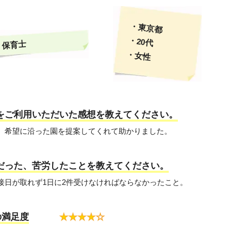
・東京都
・20代
保育士
・女性
トをご利用いただいた感想を教えてください。
く、希望に沿った園を提案してくれて助かりました。
変だった、苦労したことを教えてください。
面接日が取れず1日に2件受けなければならなかったこと。
の満足度
★
★
★
★
☆