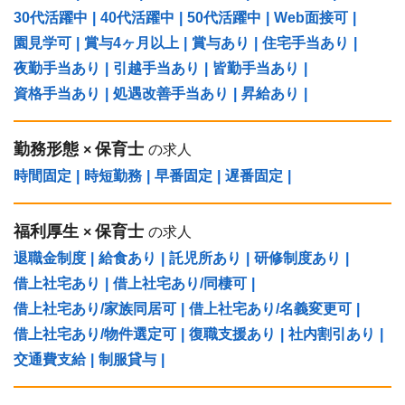
30代活躍中
|
40代活躍中
|
50代活躍中
|
Web面接可
|
園見学可
|
賞与4ヶ月以上
|
賞与あり
|
住宅手当あり
|
夜勤手当あり
|
引越手当あり
|
皆勤手当あり
|
資格手当あり
|
処遇改善手当あり
|
昇給あり
|
勤務形態
保育士
×
の求人
時間固定
|
時短勤務
|
早番固定
|
遅番固定
|
福利厚生
保育士
×
の求人
退職金制度
|
給食あり
|
託児所あり
|
研修制度あり
|
借上社宅あり
|
借上社宅あり/同棲可
|
借上社宅あり/家族同居可
|
借上社宅あり/名義変更可
|
借上社宅あり/物件選定可
|
復職支援あり
|
社内割引あり
|
交通費支給
|
制服貸与
|