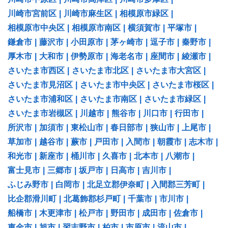
川崎市宮前区
|
川崎市麻生区
|
相模原市緑区
|
相模原市中央区
|
相模原市南区
|
横須賀市
|
平塚市
|
鎌倉市
|
藤沢市
|
小田原市
|
茅ヶ崎市
|
逗子市
|
秦野市
|
厚木市
|
大和市
|
伊勢原市
|
海老名市
|
座間市
|
綾瀬市
|
さいたま市西区
|
さいたま市北区
|
さいたま市大宮区
|
さいたま市見沼区
|
さいたま市中央区
|
さいたま市桜区
|
さいたま市浦和区
|
さいたま市南区
|
さいたま市緑区
|
さいたま市岩槻区
|
川越市
|
熊谷市
|
川口市
|
行田市
|
所沢市
|
加須市
|
東松山市
|
春日部市
|
狭山市
|
上尾市
|
草加市
|
越谷市
|
蕨市
|
戸田市
|
入間市
|
朝霞市
|
志木市
|
和光市
|
新座市
|
桶川市
|
久喜市
|
北本市
|
八潮市
|
富士見市
|
三郷市
|
坂戸市
|
日高市
|
吉川市
|
ふじみ野市
|
白岡市
|
北足立郡伊奈町
|
入間郡三芳町
|
比企郡滑川町
|
北葛飾郡杉戸町
|
千葉市
|
市川市
|
船橋市
|
木更津市
|
松戸市
|
野田市
|
成田市
|
佐倉市
|
東金市
|
旭市
|
習志野市
|
柏市
|
市原市
|
流山市
|