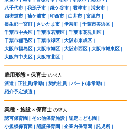
八千代市
|
我孫子市
|
鎌ケ谷市
|
君津市
|
浦安市
|
四街道市
|
袖ケ浦市
|
印西市
|
白井市
|
富里市
|
長生郡一宮町
|
さいたま市
|
伊奈町
|
千葉市美浜区
|
千葉市中央区
|
千葉市若葉区
|
千葉市花見川区
|
千葉市稲毛区
|
千葉市緑区
|
大阪市東成区
|
大阪市福島区
|
大阪市旭区
|
大阪市西区
|
大阪市城東区
|
大阪市中央区
|
大阪市北区
|
雇用形態
保育士
×
の求人
派遣
|
正社員(常勤)
|
契約社員
|
パート(非常勤)
|
紹介予定派遣
|
業種・施設
保育士
×
の求人
認可保育園
|
その他保育施設
|
認定こども園
|
小規模保育園
|
認証保育園
|
企業内保育園
|
託児所
|