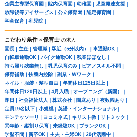
企業主導型保育園
|
院内保育園
|
幼稚園
|
児童発達支援
|
放課後等デイサービス
|
公立保育園
|
認定保育園
|
学童保育
|
乳児院
|
こだわり条件
保育士
×
の求人
園長
|
主任
|
管理職
|
駅近（5分以内）
|
車通勤OK
|
自転車通勤OK
|
バイク通勤OK
|
残業ほぼなし
|
持ち帰り残業無し
|
乳児保育のみ
|
ピアノスキル不問
|
保育補助
|
扶養内控除
|
副業・Wワーク
|
ネイル・服装・髪型自由
|
年間休日125日以上
|
年間休日120日以上
|
4月入職
|
オープニング（新園）
|
即日
|
社会福祉法人
|
株式会社
|
園庭あり
|
複数園あり
|
定員19名以下
|
小規模
|
英語・インターナショナル
|
モンテッソーリ
|
ヨコミネ式
|
キリスト教
|
リトミック
|
異年齢・縦割り保育
|
未経験OK
|
ブランクOK
|
学歴不問
|
新卒OK
|
主夫・主婦OK
|
20代活躍中
|