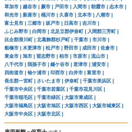
草加市
|
越谷市
|
蕨市
|
戸田市
|
入間市
|
朝霞市
|
志木市
|
和光市
|
新座市
|
桶川市
|
久喜市
|
北本市
|
八潮市
|
富士見市
|
三郷市
|
坂戸市
|
日高市
|
吉川市
|
ふじみ野市
|
白岡市
|
北足立郡伊奈町
|
入間郡三芳町
|
比企郡滑川町
|
北葛飾郡杉戸町
|
千葉市
|
市川市
|
船橋市
|
木更津市
|
松戸市
|
野田市
|
成田市
|
佐倉市
|
東金市
|
旭市
|
習志野市
|
柏市
|
市原市
|
流山市
|
八千代市
|
我孫子市
|
鎌ケ谷市
|
君津市
|
浦安市
|
四街道市
|
袖ケ浦市
|
印西市
|
白井市
|
富里市
|
長生郡一宮町
|
さいたま市
|
伊奈町
|
千葉市美浜区
|
千葉市中央区
|
千葉市若葉区
|
千葉市花見川区
|
千葉市稲毛区
|
千葉市緑区
|
大阪市東成区
|
大阪市福島区
|
大阪市旭区
|
大阪市西区
|
大阪市城東区
|
大阪市中央区
|
大阪市北区
|
雇用形態
保育士