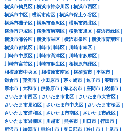
横浜市鶴見区
|
横浜市神奈川区
|
横浜市西区
|
横浜市中区
|
横浜市南区
|
横浜市保土ケ谷区
|
横浜市磯子区
|
横浜市金沢区
|
横浜市港北区
|
横浜市戸塚区
|
横浜市港南区
|
横浜市旭区
|
横浜市緑区
|
横浜市瀬谷区
|
横浜市栄区
|
横浜市泉区
|
横浜市青葉区
|
横浜市都筑区
|
川崎市川崎区
|
川崎市幸区
|
川崎市中原区
|
川崎市高津区
|
川崎市多摩区
|
川崎市宮前区
|
川崎市麻生区
|
相模原市緑区
|
相模原市中央区
|
相模原市南区
|
横須賀市
|
平塚市
|
鎌倉市
|
藤沢市
|
小田原市
|
茅ヶ崎市
|
逗子市
|
秦野市
|
厚木市
|
大和市
|
伊勢原市
|
海老名市
|
座間市
|
綾瀬市
|
さいたま市西区
|
さいたま市北区
|
さいたま市大宮区
|
さいたま市見沼区
|
さいたま市中央区
|
さいたま市桜区
|
さいたま市浦和区
|
さいたま市南区
|
さいたま市緑区
|
さいたま市岩槻区
|
川越市
|
熊谷市
|
川口市
|
行田市
|
所沢市
|
加須市
|
東松山市
|
春日部市
|
狭山市
|
上尾市
|