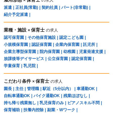
×
の求人
派遣
|
正社員(常勤)
|
契約社員
|
パート(非常勤)
|
紹介予定派遣
|
業種・施設
保育士
×
の求人
認可保育園
|
その他保育施設
|
認定こども園
|
小規模保育園
|
認証保育園
|
企業内保育園
|
託児所
|
企業主導型保育園
|
院内保育園
|
幼稚園
|
児童発達支援
|
放課後等デイサービス
|
公立保育園
|
認定保育園
|
学童保育
|
乳児院
|
こだわり条件
保育士
×
の求人
園長
|
主任
|
管理職
|
駅近（5分以内）
|
車通勤OK
|
自転車通勤OK
|
バイク通勤OK
|
残業ほぼなし
|
持ち帰り残業無し
|
乳児保育のみ
|
ピアノスキル不問
|
保育補助
|
扶養内控除
|
副業・Wワーク
|