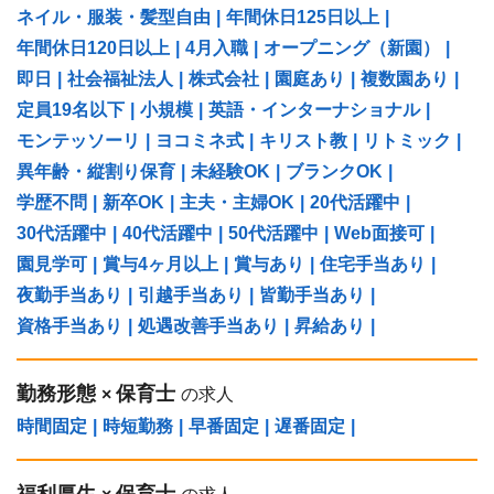
ネイル・服装・髪型自由
|
年間休日125日以上
|
年間休日120日以上
|
4月入職
|
オープニング（新園）
|
即日
|
社会福祉法人
|
株式会社
|
園庭あり
|
複数園あり
|
定員19名以下
|
小規模
|
英語・インターナショナル
|
モンテッソーリ
|
ヨコミネ式
|
キリスト教
|
リトミック
|
異年齢・縦割り保育
|
未経験OK
|
ブランクOK
|
学歴不問
|
新卒OK
|
主夫・主婦OK
|
20代活躍中
|
30代活躍中
|
40代活躍中
|
50代活躍中
|
Web面接可
|
園見学可
|
賞与4ヶ月以上
|
賞与あり
|
住宅手当あり
|
夜勤手当あり
|
引越手当あり
|
皆勤手当あり
|
資格手当あり
|
処遇改善手当あり
|
昇給あり
|
勤務形態
保育士
×
の求人
時間固定
|
時短勤務
|
早番固定
|
遅番固定
|
福利厚生
保育士