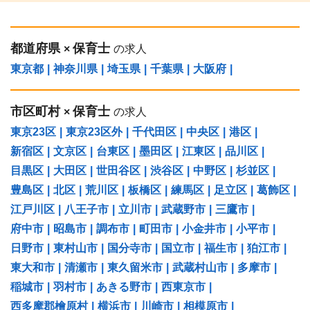
都道府県
保育士
×
の求人
東京都
|
神奈川県
|
埼玉県
|
千葉県
|
大阪府
|
市区町村
保育士
×
の求人
東京23区
|
東京23区外
|
千代田区
|
中央区
|
港区
|
新宿区
|
文京区
|
台東区
|
墨田区
|
江東区
|
品川区
|
目黒区
|
大田区
|
世田谷区
|
渋谷区
|
中野区
|
杉並区
|
豊島区
|
北区
|
荒川区
|
板橋区
|
練馬区
|
足立区
|
葛飾区
|
江戸川区
|
八王子市
|
立川市
|
武蔵野市
|
三鷹市
|
府中市
|
昭島市
|
調布市
|
町田市
|
小金井市
|
小平市
|
日野市
|
東村山市
|
国分寺市
|
国立市
|
福生市
|
狛江市
|
東大和市
|
清瀬市
|
東久留米市
|
武蔵村山市
|
多摩市
|
稲城市
|
羽村市
|
あきる野市
|
西東京市
|
西多摩郡檜原村
|
横浜市
|
川崎市
|
相模原市
|