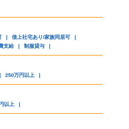
可
|
借上社宅あり/家族同居可
|
費支給
|
制服貸与
|
|
250万円以上
|
万円以上
|