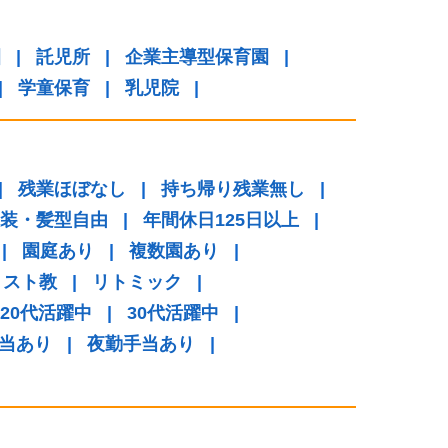
園
|
託児所
|
企業主導型保育園
|
|
学童保育
|
乳児院
|
|
残業ほぼなし
|
持ち帰り残業無し
|
装・髪型自由
|
年間休日125日以上
|
|
園庭あり
|
複数園あり
|
リスト教
|
リトミック
|
20代活躍中
|
30代活躍中
|
当あり
|
夜勤手当あり
|