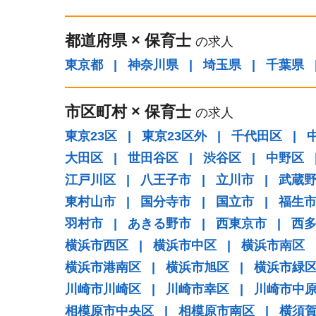
都道府県
×
保育士
の求人
東京都
|
神奈川県
|
埼玉県
|
千葉県
市区町村
×
保育士
の求人
東京23区
|
東京23区外
|
千代田区
|
大田区
|
世田谷区
|
渋谷区
|
中野区
江戸川区
|
八王子市
|
立川市
|
武蔵
東村山市
|
国分寺市
|
国立市
|
福生
羽村市
|
あきる野市
|
西東京市
|
西
横浜市西区
|
横浜市中区
|
横浜市南区
横浜市港南区
|
横浜市旭区
|
横浜市緑
川崎市川崎区
|
川崎市幸区
|
川崎市中
相模原市中央区
|
相模原市南区
|
横須