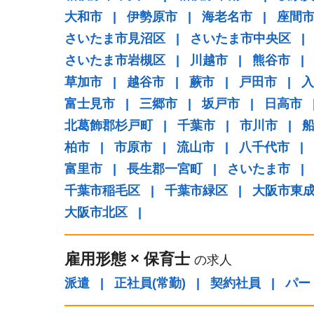
大和市
|
伊勢原市
|
海老名市
|
座間
さいたま市見沼区
|
さいたま市中央区
|
さいたま市岩槻区
|
川越市
|
熊谷市
|
草加市
|
越谷市
|
蕨市
|
戸田市
|
入
富士見市
|
三郷市
|
坂戸市
|
日高市
北葛飾郡杉戸町
|
千葉市
|
市川市
|
柏市
|
市原市
|
流山市
|
八千代市
|
富里市
|
長生郡一宮町
|
さいたま市
|
千葉市稲毛区
|
千葉市緑区
|
大阪市東
大阪市北区
|
雇用形態
×
保育士
の求人
派遣
|
正社員(常勤)
|
契約社員
|
パー