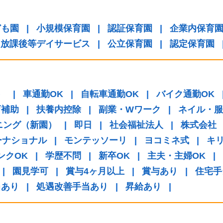
ども園
|
小規模保育園
|
認証保育園
|
企業内保育
放課後等デイサービス
|
公立保育園
|
認定保育園
）
|
車通勤OK
|
自転車通勤OK
|
バイク通勤OK
育補助
|
扶養内控除
|
副業・Wワーク
|
ネイル・服
ニング（新園）
|
即日
|
社会福祉法人
|
株式会社
ーナショナル
|
モンテッソーリ
|
ヨコミネ式
|
キ
ンクOK
|
学歴不問
|
新卒OK
|
主夫・主婦OK
|
|
園見学可
|
賞与4ヶ月以上
|
賞与あり
|
住宅手
当あり
|
処遇改善手当あり
|
昇給あり
|