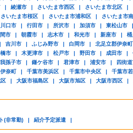
市
|
綾瀬市
|
さいたま市西区
|
さいたま市北区
|
さいたま市桜区
|
さいたま市浦和区
|
さいたま市
川口市
|
行田市
|
所沢市
|
加須市
|
東松山市
間市
|
朝霞市
|
志木市
|
和光市
|
新座市
|
桶
|
吉川市
|
ふじみ野市
|
白岡市
|
北足立郡伊奈町
船橋市
|
木更津市
|
松戸市
|
野田市
|
成田市
|
我孫子市
|
鎌ケ谷市
|
君津市
|
浦安市
|
四街道
伊奈町
|
千葉市美浜区
|
千葉市中央区
|
千葉市若
成区
|
大阪市福島区
|
大阪市旭区
|
大阪市西区
|
ト(非常勤)
|
紹介予定派遣
|