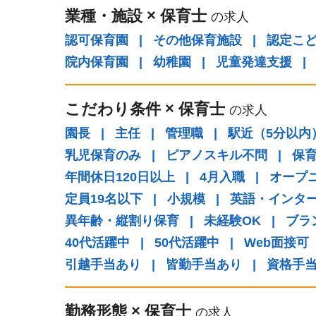
業種・施設
×
保育士
の求人
認可保育園
|
その他保育施設
|
認定こ
院内保育園
|
幼稚園
|
児童発達支援
|
こだわり条件
×
保育士
の求人
園長
|
主任
|
管理職
|
駅近（5分以内
乳児保育のみ
|
ピアノスキル不問
|
保
年間休日120日以上
|
4月入職
|
オープ
定員19名以下
|
小規模
|
英語・インタ
異年齢・縦割り保育
|
未経験OK
|
ブラ
40代活躍中
|
50代活躍中
|
Web面接可
引越手当あり
|
皆勤手当あり
|
資格手
勤務形態
×
保育士
の求人