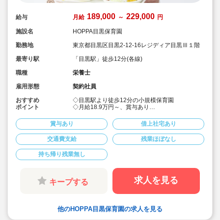
189,000
229,000
給与
月給
～
円
施設名
HOPPA目黒保育園
勤務地
東京都目黒区目黒2-12-16レジディア目黒Ⅲ１階
最寄り駅
「目黒駅」徒歩12分(各線)
職種
栄養士
雇用形態
契約社員
おすすめ
◇目黒駅より徒歩12分の小規模保育園
ポイント
◇月給18.9万円～、賞与あり
◇正社員登用制度あり
◇8:00～17:00の固定勤務でプライベート充実
賞与あり
借上社宅あり
◇調理業務全般に従事して頂きます
交通費支給
残業ほぼなし
持ち帰り残業無し
求人を見る
キープする
他のHOPPA目黒保育園の求人を見る