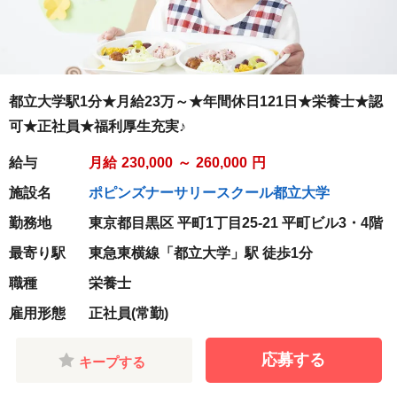
都立大学駅1分★月給23万～★年間休日121日★栄養士★認
可★正社員★福利厚生充実♪
給与
月給
230,000
～
260,000
円
施設名
ポピンズナーサリースクール都立大学
勤務地
東京都目黒区 平町1丁目25-21 平町ビル3・4階
最寄り駅
東急東横線「都立大学」駅 徒歩1分
職種
栄養士
雇用形態
正社員(常勤)
応募する
キープする