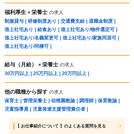
福利厚生
栄養士
×
の求人
制服貸与
|
研修制度あり
|
交通費支給
|
退職金制度
|
借上社宅あり
|
給食あり
|
借上社宅あり/物件選定可
|
借上社宅あり/名義変更可
|
借上社宅あり/家族同居可
|
借上社宅あり/同棲可
|
給与（⽉給）
栄養士
×
の求人
30万円以上
|
25万円以上
|
20万円以上
|
他の職種から探す
の求人
保育士
|
管理栄養士
|
幼稚園教諭
|
調理師
|
保育教諭
|
児童指導員
|
児童発達支援管理責任者
|
【 お仕事紹介について 】のよくある質問を見る