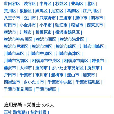
世田谷区
|
渋谷区
|
中野区
|
杉並区
|
豊島区
|
北区
|
荒川区
|
板橋区
|
練馬区
|
足立区
|
葛飾区
|
江戸川区
|
八王子市
|
立川市
|
武蔵野市
|
三鷹市
|
府中市
|
調布市
|
町田市
|
小金井市
|
小平市
|
狛江市
|
稲城市
|
西東京市
|
横浜市
|
川崎市
|
相模原市
|
横浜市鶴見区
|
横浜市神奈川区
|
横浜市西区
|
横浜市港北区
|
横浜市戸塚区
|
横浜市旭区
|
横浜市緑区
|
川崎市川崎区
|
川崎市幸区
|
川崎市中原区
|
川崎市高津区
|
川崎市宮前区
|
相模原市中央区
|
相模原市南区
|
鎌倉市
|
藤沢市
|
大和市
|
座間市
|
さいたま市見沼区
|
所沢市
|
戸田市
|
千葉市
|
市川市
|
船橋市
|
流山市
|
浦安市
|
四街道市
|
さいたま市
|
千葉市中央区
|
千葉市稲毛区
|
千葉市花見川区
|
千葉市緑区
|
雇用形態
栄養士
×
の求人
正社員(常勤)
|
契約社員
|