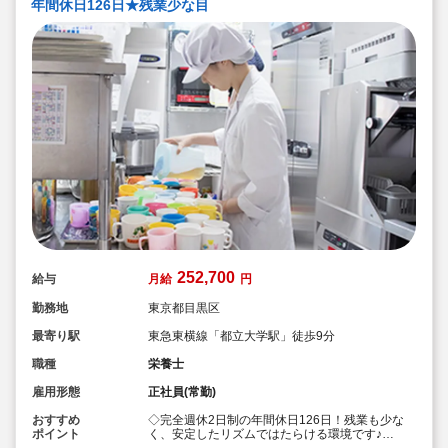
年間休日126日★残業少な目
252,700
給与
月給
円
勤務地
東京都目黒区
最寄り駅
東急東横線「都立大学駅」徒歩9分
職種
栄養士
雇用形態
正社員(常勤)
おすすめ
◇完全週休2日制の年間休日126日！残業も少な
ポイント
く、安定したリズムではたらける環境です♪
◇「子ども主体」「あわてず個性を伸ばす」保育