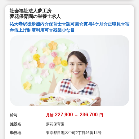
社会福祉法人夢工房
夢花保育園の栄養士求人
祐天寺駅徒歩圏内☆保育士☆認可園☆賞与4ケ月☆正職員☆宿
舎借上げ制度利用可☆残業少な目
227,900
236,700
給与
月給
～
円
施設名
夢花保育園
勤務地
東京都目黒区中町2丁目46番14号