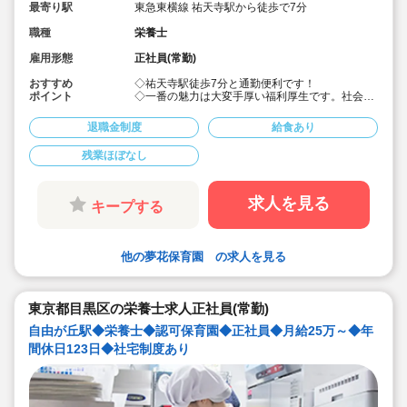
最寄り駅
東急東横線 祐天寺駅から徒歩で7分
職種
栄養士
雇用形態
正社員(常勤)
おすすめ
◇祐天寺駅徒歩7分と通勤便利です！
ポイント
◇一番の魅力は大変手厚い福利厚生です。社会保
険や退職金などはもちろんのこと住宅補助ありま
す
退職金制度
給食あり
◇宿舎借り上げ制度利用可能です
◇有給休暇は入職時に付与しています◎安心して
残業ほぼなし
お仕事をスタートできます。
◇賞与は4ケ月実績と手厚いです
◇経験が少ない方には先輩職員が丁寧に指導しま
す。ご安心ください。
求人を見る
キープする
◇お庭も園舎も広々と綺麗です。屋上もあります
他の夢花保育園 の求人を見る
東京都目黒区の栄養士求人正社員(常勤)
自由が丘駅◆栄養士◆認可保育園◆正社員◆月給25万～◆年
間休日123日◆社宅制度あり