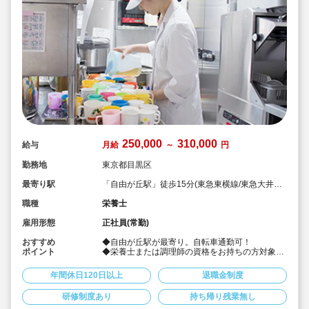
250,000
310,000
給与
月給
～
円
勤務地
東京都目黒区
最寄り駅
「自由が丘駅」徒歩15分(東急東横線/東急大井町
線)
職種
栄養士
雇用形態
正社員(常勤)
おすすめ
◆自由が丘駅が最寄り。自転車通勤可！
ポイント
◆栄養士または調理師の資格をお持ちの方対象。
定員60名の認可保育園で、調理のお仕事をお任せ
します♪
年間休日120日以上
退職金制度
◆月給25万～/別途経験手当あり☆
◆年間休日123日。有給は入社時に3日+半年後に
研修制度あり
持ち帰り残業無し
10日付与！特別休暇も年5日でプライベート充実