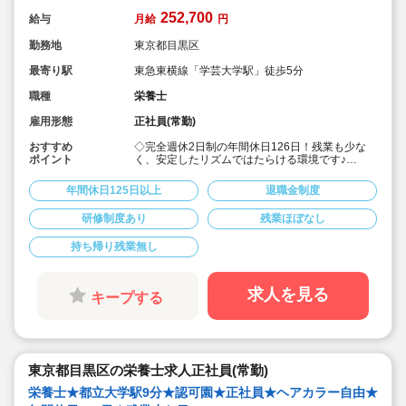
252,700
給与
月給
円
勤務地
東京都目黒区
最寄り駅
東急東横線「学芸大学駅」徒歩5分
職種
栄養士
雇用形態
正社員(常勤)
おすすめ
◇完全週休2日制の年間休日126日！残業も少な
ポイント
く、安定したリズムではたらける環境です♪
◇「子ども主体」「あわてず個性を伸ばす」保育
を大切にしています。
年間休日125日以上
退職金制度
◇月給252,700円～/賞与1.5～3.0ヶ月！
◇有給休暇は、半日や1時間単位の取得も可能◎
研修制度あり
残業ほぼなし
◇残業代は1分単位で支給☆
◇地方から上京される場合、法人が引っ越し代を
持ち帰り残業無し
補助(規定内) 23区対応の社宅あり！
◇育産休の取得・復帰実績多数！（男性も育休取
得実績あり）時短勤務制度もあり、お仕事に復帰
しやすい体制です◎
求人を見る
キープする
◇「イタリア，ドイツ，フィンランド，ハンガリ
ー，ニュージーランド」など、充実の海外研修に
参加のチャンス♪
◇無垢の木を使った園舎。優しくぬくもりのあ
る、おうちのような雰囲気の保育園です。
◇在籍年数や経験に合わせ、段階的な研修を年
東京都目黒区の栄養士求人正社員(常勤)
110回以上実施。キャリアアップを目指せます！
栄養士★都立大学駅9分★認可園★正社員★ヘアカラー自由★