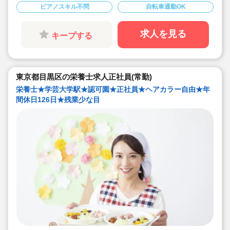
☆
ピアノスキル不問
自転車通勤OK
◆借り上げ社宅制度あり！(敷金礼金なし)
◆介護休暇・産前産後休暇・育児休暇の取得率
100％！復帰率も83％♪
◆「食」の面から子ども達を支える、やりがいの
求人を見る
キープする
あるお仕事です。
東京都目黒区の栄養士求人正社員(常勤)
栄養士★学芸大学駅★認可園★正社員★ヘアカラー自由★年
間休日126日★残業少な目