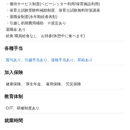
・優待サービス制度(ベビーシッター利用/保育施設利用)
・保育士試験受験料補助制度、保育士試験無料対策講座
・退職金制度(永年勤続者表彰)
・引越し初期費用補助 ※規定あり
退職金:あり
給食:職員給食なし お持参(休憩中に食べます)
各種手当
賞与あり
、
引越手当あり
、
資格手当あり
、
昇給あり
加入保険
健康保険、
厚生年金、
雇用保険、
労災保険
教育体制
OJT、研修制度あり
就業時間