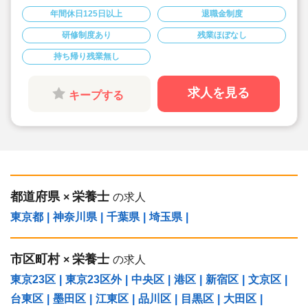
を大切にしています。
年間休日125日以上
退職金制度
◇月給252,700円～/賞与1.5～3.0ヶ月！
◇有給休暇は、半日や1時間単位の取得も可能◎
研修制度あり
残業ほぼなし
◇残業代は1分単位で支給☆
◇地方から上京される場合、法人が引っ越し代を
持ち帰り残業無し
補助(規定内) 23区対応の社宅あり！
◇育産休の取得・復帰実績多数！（男性も育休取
得実績あり）時短勤務制度もあり、お仕事に復帰
しやすい体制です◎
求人を見る
キープする
◇「イタリア，ドイツ，フィンランド，ハンガリ
ー，ニュージーランド」など、充実の海外研修に
参加のチャンス♪
◇無垢の木を使った園舎。優しくぬくもりのあ
る、おうちのような雰囲気の保育園です。
◇在籍年数や経験に合わせ、段階的な研修を年
110回以上実施。キャリアアップを目指せます！
都道府県
栄養士
×
の求人
東京都
|
神奈川県
|
千葉県
|
埼玉県
|
市区町村
栄養士
×
の求人
東京23区
|
東京23区外
|
中央区
|
港区
|
新宿区
|
文京区
|
台東区
|
墨田区
|
江東区
|
品川区
|
目黒区
|
大田区
|