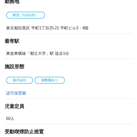
勤務地
駅近（5分以内）
東京都目黒区 平町1丁目25-21 平町ビル3・4階
最寄駅
東急東横線「都立大学」駅 徒歩1分
施設形態
株式会社
複数園あり
認可保育園
児童定員
60人
受動喫煙防止措置