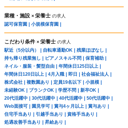
業種・施設
栄養士
×
の求人
認可保育園
|
小規模保育園
|
こだわり条件
栄養士
×
の求人
駅近（5分以内）
|
自転車通勤OK
|
残業ほぼなし
|
持ち帰り残業無し
|
ピアノスキル不問
|
保育補助
|
ネイル・服装・髪型自由
|
年間休日125日以上
|
年間休日120日以上
|
4月入職
|
即日
|
社会福祉法人
|
株式会社
|
複数園あり
|
定員19名以下
|
小規模
|
未経験OK
|
ブランクOK
|
学歴不問
|
新卒OK
|
20代活躍中
|
30代活躍中
|
40代活躍中
|
50代活躍中
|
Web面接可
|
園見学可
|
賞与4ヶ月以上
|
賞与あり
|
住宅手当あり
|
引越手当あり
|
資格手当あり
|
処遇改善手当あり
|
昇給あり
|