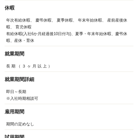
休暇
年次有給休暇、
慶弔休暇、
夏季休暇、
年末年始休暇、
産前産後休
暇、
育児休暇
有給休暇(入社6か月経過後10日付与)、夏季・年末年始休暇、慶弔休
暇、産休・育休
就業期間
長
期
（
３
ヶ
月
以
上
）
就業期間詳細
即日～長期
※入社時期相談可
雇用期間
期間の定めなし
試用期間