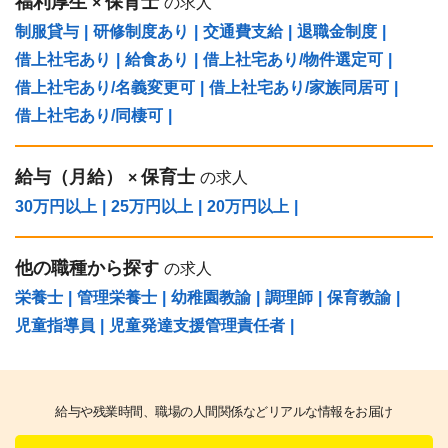
福利厚生
保育士
×
の求人
制服貸与
|
研修制度あり
|
交通費支給
|
退職金制度
|
借上社宅あり
|
給食あり
|
借上社宅あり/物件選定可
|
借上社宅あり/名義変更可
|
借上社宅あり/家族同居可
|
借上社宅あり/同棲可
|
給与（⽉給）
保育士
×
の求人
30万円以上
|
25万円以上
|
20万円以上
|
他の職種から探す
の求人
栄養士
|
管理栄養士
|
幼稚園教諭
|
調理師
|
保育教諭
|
児童指導員
|
児童発達支援管理責任者
|
給与や残業時間、職場の人間関係などリアルな情報をお届け