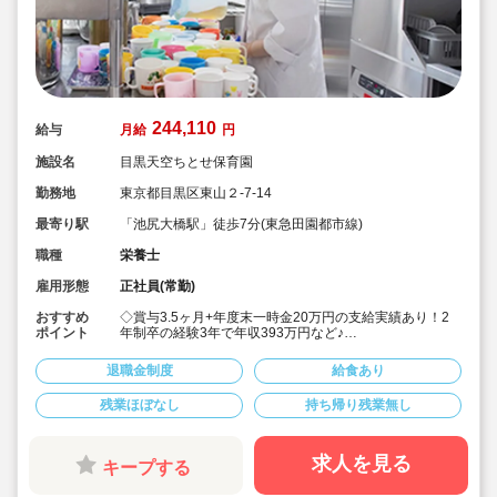
244,110
給与
月給
円
施設名
目黒天空ちとせ保育園
勤務地
東京都目黒区東山２-7-14
最寄り駅
「池尻大橋駅」徒歩7分(東急田園都市線)
職種
栄養士
雇用形態
正社員(常勤)
おすすめ
◇賞与3.5ヶ月+年度末一時金20万円の支給実績あり！2
ポイント
年制卒の経験3年で年収393万円など♪
◇月給244,110円～+経験加算（例:短大卒＋経験3年：月
給255,880円）
退職金制度
給食あり
◇安定した大手社会福祉法人のお仕事です
◇有給休暇(初年度10日)とは別に、入社後すぐに使える
残業ほぼなし
持ち帰り残業無し
リフレッシュ休暇を6日付与！
◇残業がほぼ無く、月平均3時間(9分/日)程度。残業代は
全額支給！
◇職員配置も多く、お休みが取りやすいです
求人を見る
キープする
◇宿舎借り上げ制度利用可◎(家族同居OK）
◇積立金・退職共済など、将来の備えも万全