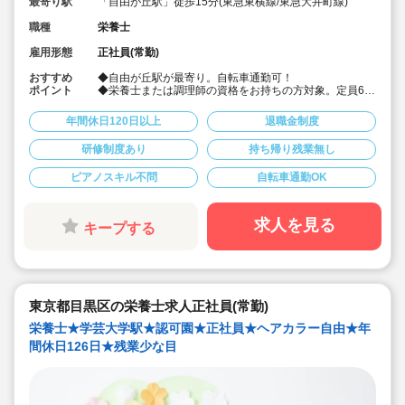
最寄り駅
「自由が丘駅」徒歩15分(東急東横線/東急大井町線)
職種
栄養士
雇用形態
正社員(常勤)
おすすめ
◆自由が丘駅が最寄り。自転車通勤可！
ポイント
◆栄養士または調理師の資格をお持ちの方対象。定員60
名の認可保育園で、調理のお仕事をお任せします♪
◆月給25万～/別途経験手当あり☆
年間休日120日以上
退職金制度
◆年間休日123日。有給は入社時に3日+半年後に10日付
与！特別休暇も年5日でプライベート充実☆
研修制度あり
持ち帰り残業無し
◆借り上げ社宅制度あり！(敷金礼金なし)
◆介護休暇・産前産後休暇・育児休暇の取得率100％！
ピアノスキル不問
自転車通勤OK
復帰率も83％♪
◆「食」の面から子ども達を支える、やりがいのあるお
仕事です。
求人を見る
キープする
東京都目黒区の栄養士求人正社員(常勤)
栄養士★学芸大学駅★認可園★正社員★ヘアカラー自由★年
間休日126日★残業少な目