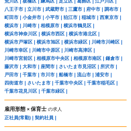
荒川区
|
板橋区
|
練馬区
|
足立区
|
葛飾区
|
江戸川区
|
八王子市
|
立川市
|
武蔵野市
|
三鷹市
|
府中市
|
調布市
|
町田市
|
小金井市
|
小平市
|
狛江市
|
稲城市
|
西東京市
|
横浜市
|
川崎市
|
相模原市
|
横浜市鶴見区
|
横浜市神奈川区
|
横浜市西区
|
横浜市港北区
|
横浜市戸塚区
|
横浜市旭区
|
横浜市緑区
|
川崎市川崎区
|
川崎市幸区
|
川崎市中原区
|
川崎市高津区
|
川崎市宮前区
|
相模原市中央区
|
相模原市南区
|
鎌倉市
|
藤沢市
|
大和市
|
座間市
|
さいたま市見沼区
|
所沢市
|
戸田市
|
千葉市
|
市川市
|
船橋市
|
流山市
|
浦安市
|
四街道市
|
さいたま市
|
千葉市中央区
|
千葉市稲毛区
|
千葉市花見川区
|
千葉市緑区
|
雇用形態
保育士
×
の求人
正社員(常勤)
|
契約社員
|