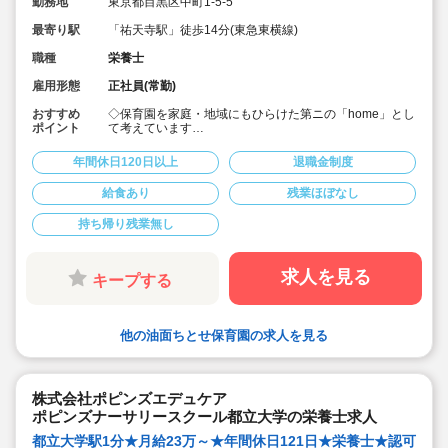
勤務地
東京都目黒区中町1-5-5
最寄り駅
「祐天寺駅」徒歩14分(東急東横線)
職種
栄養士
雇用形態
正社員(常勤)
おすすめ
◇保育園を家庭・地域にもひらけた第ニの「home」とし
ポイント
て考えています
◇希少な保育園栄養士求人♪
◇月給25.4万円以上！賞与3.5ヶ月！年度末一時金支給あ
年間休日120日以上
退職金制度
り♪
◇安定した大手社会福祉法人のお仕事です♪
給食あり
残業ほぼなし
◇持ち帰りなし。残業もほとんどありませんが、残業し
た場合は別途残業代支給あります
持ち帰り残業無し
◇宿舎借り上げ制度利用可能です（家族同居可能）
◇退職金制度も勤続1年以上で支給されるなど安心して勤
務頂けます
◇積立金・退職共済など、生活を大切に過ごすことがで
求人を見る
キープする
きる労働環境です
◇スタッフが自然とお互いに助け合える風土の当法人。
研修で教えるだけでなく、先輩スタッフが丁寧にフォロ
ーします
他の油面ちとせ保育園の求人を見る
◇風通し良く業務に不安を感じるという方もご安心くだ
さい”
株式会社ポピンズエデュケア
ポピンズナーサリースクール都立大学の栄養士求人
都立大学駅1分★月給23万～★年間休日121日★栄養士★認可