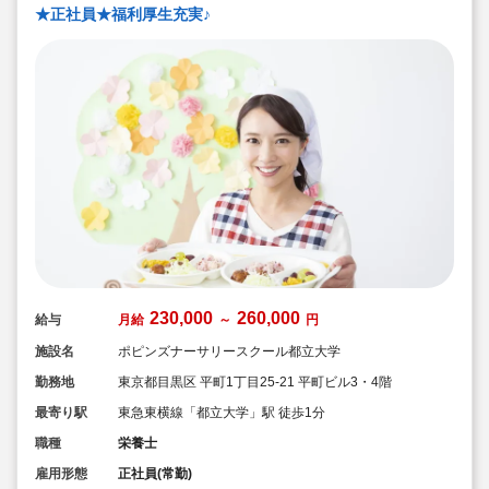
★正社員★福利厚生充実♪
230,000
260,000
給与
月給
～
円
施設名
ポピンズナーサリースクール都立大学
勤務地
東京都目黒区 平町1丁目25-21 平町ビル3・4階
最寄り駅
東急東横線「都立大学」駅 徒歩1分
職種
栄養士
雇用形態
正社員(常勤)