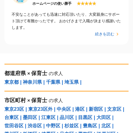
★
★
★
★
★
ホームページの使い勝手
不安なことがあっても迅速に対応頂いたり、大変親身にサポー
ト頂けて有難かったです。 おかげさまで入職が決まり感謝いた
します。
続きを読む
都道府県
保育士
×
の求人
東京都
|
神奈川県
|
千葉県
|
埼玉県
|
市区町村
保育士
×
の求人
東京23区
|
東京23区外
|
中央区
|
港区
|
新宿区
|
文京区
|
台東区
|
墨田区
|
江東区
|
品川区
|
目黒区
|
大田区
|
世田谷区
|
渋谷区
|
中野区
|
杉並区
|
豊島区
|
北区
|