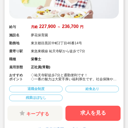
227,900
236,700
給与
月給
～
円
施設名
夢花保育園
勤務地
東京都目黒区中町2丁目46番14号
最寄り駅
東急東横線 祐天寺駅から徒歩で7分
職種
栄養士
雇用形態
正社員(常勤)
おすすめ
◇祐天寺駅徒歩7分と通勤便利です！
ポイント
◇一番の魅力は大変手厚い福利厚生です。社会保険や退
職金などはもちろんのこと住宅補助あります
◇宿舎借り上げ制度利用可能です
退職金制度
給食あり
◇有給休暇は入職時に付与しています◎安心してお仕事
をスタートできます。
残業ほぼなし
◇賞与は4ケ月実績と手厚いです
◇経験が少ない方には先輩職員が丁寧に指導します。ご
安心ください。
◇お庭も園舎も広々と綺麗です。屋上もあります
求人を見る
キープする