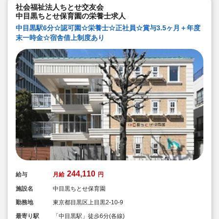
社会福祉法人ちとせ交友会
中目黒ちとせ保育園の栄養士求人
中目黒駅6分☆認可園☆栄養士☆正社員☆賞与3.5ヶ月＋年度
末一時金☆宿舎借上制度あり
244,110
給与
月給
円
施設名
中目黒ちとせ保育園
勤務地
東京都目黒区上目黒2-10-9
最寄り駅
「中目黒駅」徒歩6分(各線)