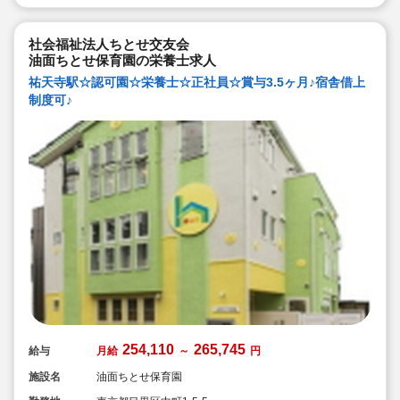
【管理栄養士・栄養士の日常的保育】
管理栄養士・栄養士も交代で保育に入っています。子ど
もたちの様子を間近で見ることで、1人1人に合った食の
社会福祉法人ちとせ交友会
面から成長を支えています。
油面ちとせ保育園の栄養士求人
３．保護者との『5分間対話』
祐天寺駅☆認可園☆栄養士☆正社員☆賞与3.5ヶ月♪宿舎借上
毎日、お迎えの際に保護者の方とお話します。保護者の
制度可♪
方との何気ない会話、管理栄養士・栄養士としてのみな
らず、保育のプロとして、保育面や栄養面でのアドバイ
スを行い、信頼関係を培っていきます。
そして、雲母保育園の売りは何と言っても
『働いている職員みなさん』です！
254,110
265,745
給与
月給
～
円
施設名
油面ちとせ保育園