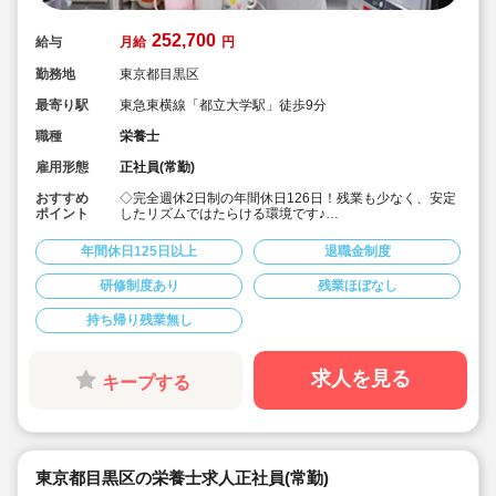
252,700
給与
月給
円
勤務地
東京都目黒区
最寄り駅
東急東横線「都立大学駅」徒歩9分
職種
栄養士
雇用形態
正社員(常勤)
おすすめ
◇完全週休2日制の年間休日126日！残業も少なく、安定
ポイント
したリズムではたらける環境です♪
◇「子ども主体」「あわてず個性を伸ばす」保育を大切
にしています。
年間休日125日以上
退職金制度
◇月給252,700円～/賞与1.5～3.0ヶ月！
◇有給休暇は、半日や1時間単位の取得も可能◎
研修制度あり
残業ほぼなし
◇残業代は1分単位で支給☆
◇地方から上京される場合、法人が引っ越し代を補助(規
持ち帰り残業無し
定内) 23区対応の社宅あり！
◇育産休の取得・復帰実績多数！（男性も育休取得実績
あり）時短勤務制度もあり、お仕事に復帰しやすい体制
です◎
求人を見る
キープする
◇「イタリア，ドイツ，フィンランド，ハンガリー，ニ
ュージーランド」など、充実の海外研修に参加のチャン
ス♪
◇無垢の木を使った園舎。優しくぬくもりのある、おう
ちのような雰囲気の保育園です。
◇在籍年数や経験に合わせ、段階的な研修を年110回以
東京都目黒区の栄養士求人正社員(常勤)
上実施。キャリアアップを目指せます！