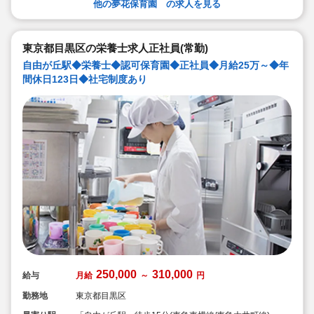
他の夢花保育園 の求人を見る
東京都目黒区の栄養士求人正社員(常勤)
自由が丘駅◆栄養士◆認可保育園◆正社員◆月給25万～◆年
間休日123日◆社宅制度あり
250,000
310,000
給与
月給
～
円
勤務地
東京都目黒区