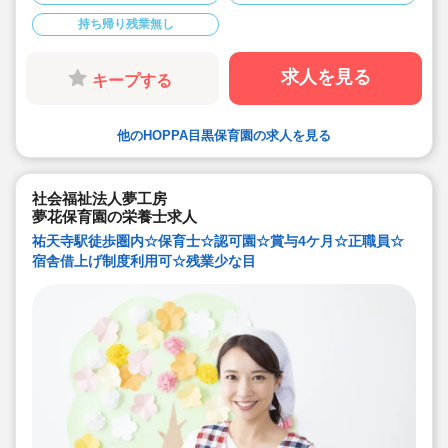
持ち帰り残業無し
求人を見る
キープする
他のHOPPA目黒保育園の求人を見る
社会福祉法人夢工房
夢花保育園の栄養士求人
祐天寺駅徒歩圏内☆保育士☆認可園☆賞与4ケ月☆正職員☆
宿舎借上げ制度利用可☆残業少な目