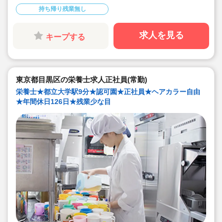
◇地方から上京される場合、法人が引っ越し代を補助(規
持ち帰り残業無し
定内) 23区対応の社宅あり！
◇育産休の取得・復帰実績多数！（男性も育休取得実績
あり）時短勤務制度もあり、お仕事に復帰しやすい体制
です◎
求人を見る
キープする
◇「イタリア，ドイツ，フィンランド，ハンガリー，ニ
ュージーランド」など、充実の海外研修に参加のチャン
ス♪
◇無垢の木を使った園舎。優しくぬくもりのある、おう
ちのような雰囲気の保育園です。
◇在籍年数や経験に合わせ、段階的な研修を年110回以
東京都目黒区の栄養士求人正社員(常勤)
上実施。キャリアアップを目指せます！
栄養士★都立大学駅9分★認可園★正社員★ヘアカラー自由
★年間休日126日★残業少な目