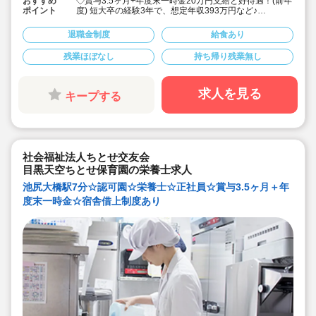
おすすめ
◇賞与3.5ヶ月+年度末一時金20万円支給と好待遇！(前年
ポイント
度) 短大卒の経験3年で、想定年収393万円など♪
◇「中目黒駅」徒歩6分の認可保育園。栄養士・管理栄養
士の募集求人です♪
退職金制度
給食あり
◇安定した大手社会福祉法人のお仕事です♪
◇持ち帰り仕事なし。残業もほとんどありません
残業ほぼなし
持ち帰り残業無し
◇残業が発生した場合は別途手当て支給！
◇職員配置が多くお休みが取りやすい環境。育産休
100％取得可。介護休暇も取得可能です◎
◇退職金制度や積立金・退職共済など、将来の備えにな
求人を見る
キープする
る制度も導入されています。
◇子どもたちの考えや、それぞれのペースを大事にした
保育活動に取り組んでいます！
◇スタッフが自然とお互いに助け合える風土の当法人。
研修で教えるだけでなく、先輩スタッフが日々丁寧にフ
ォローします♪
社会福祉法人ちとせ交友会
目黒天空ちとせ保育園の栄養士求人
池尻大橋駅7分☆認可園☆栄養士☆正社員☆賞与3.5ヶ月＋年
度末一時金☆宿舎借上制度あり