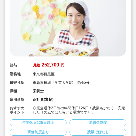
252,700
給与
月給
円
勤務地
東京都目黒区
最寄り駅
東急東横線「学芸大学駅」徒歩5分
職種
栄養士
雇用形態
正社員(常勤)
おすすめ
◇完全週休2日制の年間休日126日！残業も少なく、安定
ポイント
したリズムではたらける環境です♪
◇「子ども主体」「あわてず個性を伸ばす」保育を大切
にしています。
年間休日125日以上
退職金制度
◇月給252,700円～/賞与1.5～3.0ヶ月！
◇有給休暇は、半日や1時間単位の取得も可能◎
研修制度あり
残業ほぼなし
◇残業代は1分単位で支給☆