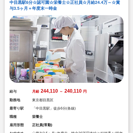
中目黒駅6分☆認可園☆栄養士☆正社員☆月給24.4万～☆賞
与3.5ヶ月＋年度末一時金
244,110
240,110
給与
月給
～
円
勤務地
東京都目黒区
最寄り駅
「中目黒駅」徒歩6分(各線)
職種
栄養士
雇用形態
正社員(常勤)