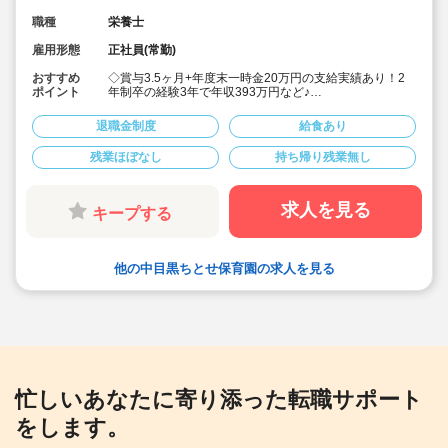
職種
栄養士
雇用形態
正社員(常勤)
おすすめ
◇賞与3.5ヶ月+年度末一時金20万円の支給実績あり！2
ポイント
年制卒の経験3年で年収393万円など♪
◇月給244,110円～+経験加算（例:短大卒＋経験3年：月
給255,880円）
退職金制度
給食あり
◇安定した大手社会福祉法人のお仕事です
◇有給休暇(初年度10日)とは別に、入社後すぐに使える
残業ほぼなし
持ち帰り残業無し
リフレッシュ休暇を6日付与！
◇残業がほぼ無く、月平均3時間(9分/日)程度。残業代は
全額支給！
◇職員配置も多く、お休みが取りやすいです
求人を見る
キープする
◇宿舎借り上げ制度利用可◎(家族同居OK）
◇積立金・退職共済など、将来の備えも万全
◇子どもたちの考えを尊重し、一人ひとりのペースを大
事にした保育を実践しています。
他の中目黒ちとせ保育園の求人を見る
◇家庭や地域にもひらけた、第ニの「home」を目指し
て、明るく親しみのある園運営を心がけている法人で
す！
忙しいあなたに寄り添った転職サポート
をします。