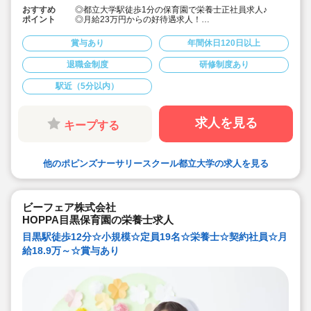
おすすめ
◎都立大学駅徒歩1分の保育園で栄養士正社員求人♪
ポイント
◎月給23万円からの好待遇求人！
◎週休2日制、年間休日121日とプライベートとも両立し
やすい♪
賞与あり
年間休日120日以上
◎長期休暇も取得可能
◎福利厚生面、研修等も充実しており安心してご勤務頂
退職金制度
研修制度あり
けます♪
◎産休育休も取得して復帰される先生も多い職場です♪子
駅近（5分以内）
育て中の方も必見！
求人を見る
キープする
他のポピンズナーサリースクール都立大学の求人を見る
ビーフェア株式会社
HOPPA目黒保育園の栄養士求人
目黒駅徒歩12分☆小規模☆定員19名☆栄養士☆契約社員☆月
給18.9万～☆賞与あり