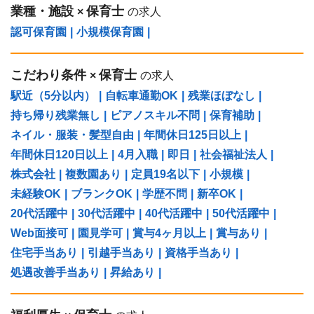
業種・施設
保育士
×
の求人
認可保育園
|
小規模保育園
|
こだわり条件
保育士
×
の求人
駅近（5分以内）
|
自転車通勤OK
|
残業ほぼなし
|
持ち帰り残業無し
|
ピアノスキル不問
|
保育補助
|
ネイル・服装・髪型自由
|
年間休日125日以上
|
年間休日120日以上
|
4月入職
|
即日
|
社会福祉法人
|
株式会社
|
複数園あり
|
定員19名以下
|
小規模
|
未経験OK
|
ブランクOK
|
学歴不問
|
新卒OK
|
20代活躍中
|
30代活躍中
|
40代活躍中
|
50代活躍中
|
Web面接可
|
園見学可
|
賞与4ヶ月以上
|
賞与あり
|
住宅手当あり
|
引越手当あり
|
資格手当あり
|
処遇改善手当あり
|
昇給あり
|