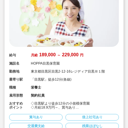
189,000
229,000
給与
月給
～
円
施設名
HOPPA目黒保育園
勤務地
東京都目黒区目黒2-12-16レジディア目黒Ⅲ１階
最寄り駅
「目黒駅」徒歩12分(各線)
職種
栄養士
雇用形態
契約社員
おすすめ
◇目黒駅より徒歩12分の小規模保育園
ポイント
◇月給18.9万円～、賞与あり
◇正社員登用制度あり
◇8:00～17:00の固定勤務でプライベート充実
賞与あり
借上社宅あり
◇調理業務全般に従事して頂きます
交通費支給
残業ほぼなし