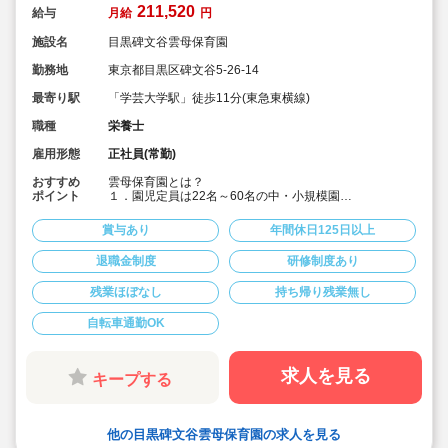
211,520
給与
月給
円
施設名
目黒碑文谷雲母保育園
勤務地
東京都目黒区碑文谷5-26-14
最寄り駅
「学芸大学駅」徒歩11分(東急東横線)
職種
栄養士
雇用形態
正社員(常勤)
おすすめ
雲母保育園とは？
ポイント
１．園児定員は22名～60名の中・小規模園
アットホームな雰囲気の中で、子どもたちに寄り添い成
長を見守ることができます。
賞与あり
年間休日125日以上
２．食育へのこだわりがすごい！
退職金制度
研修制度あり
各園、管理栄養士・栄養士を複数名配置しています。独
自の食育への取り組みは以下です。
残業ほぼなし
持ち帰り残業無し
【オリジナルの献立作成】
各園、毎月自由にテーマを決めて献立を作成。
自転車通勤OK
(例)「世界の料理を和風アレンジ給食」・「日本の郷土料
理献立」など、地域の特性や子ども達の好みを取り入れ
ています。
求人を見る
キープする
【クッキング保育】
月に1回程度、クッキング保育を取り入れ、子どもたちの
食への興味を引き出しています。子ども達と一緒に食材
他の目黒碑文谷雲母保育園の求人を見る
の買い出しに行くこともあります！