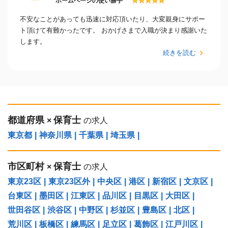
★
★
★
★
★
ホームページの使い勝手
不安なことがあっても迅速に対応頂いたり、大変親身にサポー
ト頂けて有難かったです。 おかげさまで入職が決まり感謝いた
します。
続きを読む
都道府県
保育士
×
の求人
東京都
|
神奈川県
|
千葉県
|
埼玉県
|
市区町村
保育士
×
の求人
東京23区
|
東京23区外
|
中央区
|
港区
|
新宿区
|
文京区
|
台東区
|
墨田区
|
江東区
|
品川区
|
目黒区
|
大田区
|
世田谷区
|
渋谷区
|
中野区
|
杉並区
|
豊島区
|
北区
|
荒川区
|
板橋区
|
練馬区
|
足立区
|
葛飾区
|
江戸川区
|