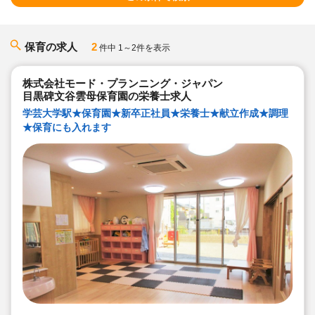
保育の求人
2
件中 1～2件を表示
株式会社モード・プランニング・ジャパン
目黒碑文谷雲母保育園の栄養士求人
学芸大学駅★保育園★新卒正社員★栄養士★献立作成★調理
★保育にも入れます