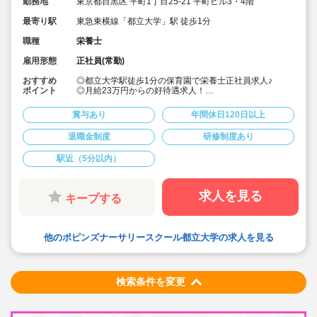
勤務地
東京都目黒区 平町1丁目25-21 平町ビル3・4階
最寄り駅
東急東横線「都立大学」駅 徒歩1分
職種
栄養士
雇用形態
正社員(常勤)
おすすめ
◎都立大学駅徒歩1分の保育園で栄養士正社員求人♪
ポイント
◎月給23万円からの好待遇求人！
◎週休2日制、年間休日121日とプライベートとも両立し
やすい♪
賞与あり
年間休日120日以上
◎長期休暇も取得可能
◎福利厚生面、研修等も充実しており安心してご勤務頂
退職金制度
研修制度あり
けます♪
◎産休育休も取得して復帰される先生も多い職場です♪子
駅近（5分以内）
育て中の方も必見！
求人を見る
キープする
他のポピンズナーサリースクール都立大学の求人を見る
検索条件を変更