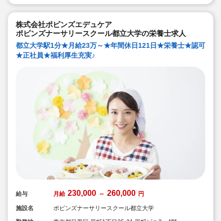
【管理栄養士・栄養士の日常的保育】
管理栄養士・栄養士も交代で保育に入っています。子ど
もたちの様子を間近で見ることで、1人1人に合った食の
株式会社ポピンズエデュケア
面から成長を支えています。
ポピンズナーサリースクール都立大学の栄養士求人
３．保護者との『5分間対話』
都立大学駅1分★月給23万～★年間休日121日★栄養士★認可
毎日、お迎えの際に保護者の方とお話します。保護者の
★正社員★福利厚生充実♪
方との何気ない会話、管理栄養士・栄養士としてのみな
らず、保育のプロとして、保育面や栄養面でのアドバイ
スを行い、信頼関係を培っていきます。
そして、雲母保育園の売りは何と言っても
『働いている職員みなさん』です！
230,000
260,000
給与
月給
～
円
施設名
ポピンズナーサリースクール都立大学