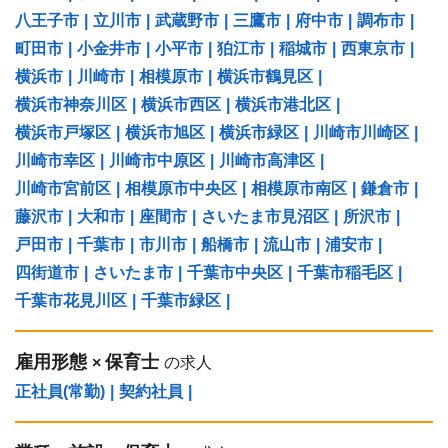
八王子市
|
立川市
|
武蔵野市
|
三鷹市
|
府中市
|
調布市
|
町田市
|
小金井市
|
小平市
|
狛江市
|
稲城市
|
西東京市
|
横浜市
|
川崎市
|
相模原市
|
横浜市鶴見区
|
横浜市神奈川区
|
横浜市西区
|
横浜市港北区
|
横浜市戸塚区
|
横浜市旭区
|
横浜市緑区
|
川崎市川崎区
|
川崎市幸区
|
川崎市中原区
|
川崎市高津区
|
川崎市宮前区
|
相模原市中央区
|
相模原市南区
|
鎌倉市
|
藤沢市
|
大和市
|
座間市
|
さいたま市見沼区
|
所沢市
|
戸田市
|
千葉市
|
市川市
|
船橋市
|
流山市
|
浦安市
|
四街道市
|
さいたま市
|
千葉市中央区
|
千葉市稲毛区
|
千葉市花見川区
|
千葉市緑区
|
雇用形態
保育士
×
の求人
正社員(常勤)
|
契約社員
|