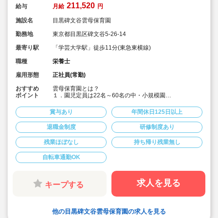
211,520
給与
月給
円
施設名
目黒碑文谷雲母保育園
勤務地
東京都目黒区碑文谷5-26-14
最寄り駅
「学芸大学駅」徒歩11分(東急東横線)
職種
栄養士
雇用形態
正社員(常勤)
おすすめ
雲母保育園とは？
ポイント
１．園児定員は22名～60名の中・小規模園
アットホームな雰囲気の中で、子どもたちに寄り添い成
長を見守ることができます。
賞与あり
年間休日125日以上
２．食育へのこだわりがすごい！
退職金制度
研修制度あり
各園、管理栄養士・栄養士を複数名配置しています。独
自の食育への取り組みは以下です。
残業ほぼなし
持ち帰り残業無し
【オリジナルの献立作成】
各園、毎月自由にテーマを決めて献立を作成。
自転車通勤OK
(例)「世界の料理を和風アレンジ給食」・「日本の郷土料
理献立」など、地域の特性や子ども達の好みを取り入れ
ています。
求人を見る
キープする
【クッキング保育】
月に1回程度、クッキング保育を取り入れ、子どもたちの
食への興味を引き出しています。子ども達と一緒に食材
他の目黒碑文谷雲母保育園の求人を見る
の買い出しに行くこともあります！