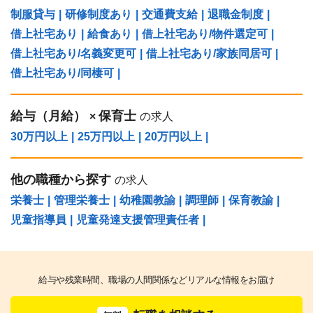
制服貸与
|
研修制度あり
|
交通費支給
|
退職金制度
|
借上社宅あり
|
給食あり
|
借上社宅あり/物件選定可
|
借上社宅あり/名義変更可
|
借上社宅あり/家族同居可
|
借上社宅あり/同棲可
|
給与（⽉給）
保育士
×
の求人
30万円以上
|
25万円以上
|
20万円以上
|
他の職種から探す
の求人
栄養士
|
管理栄養士
|
幼稚園教諭
|
調理師
|
保育教諭
|
児童指導員
|
児童発達支援管理責任者
|
給与や残業時間、職場の人間関係などリアルな情報をお届け