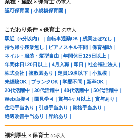
業種・施設
保育士
×
の求人
認可保育園
|
小規模保育園
|
こだわり条件
保育士
×
の求人
駅近（5分以内）
|
自転車通勤OK
|
残業ほぼなし
|
持ち帰り残業無し
|
ピアノスキル不問
|
保育補助
|
ネイル・服装・髪型自由
|
年間休日125日以上
|
年間休日120日以上
|
4月入職
|
即日
|
社会福祉法人
|
株式会社
|
複数園あり
|
定員19名以下
|
小規模
|
未経験OK
|
ブランクOK
|
学歴不問
|
新卒OK
|
20代活躍中
|
30代活躍中
|
40代活躍中
|
50代活躍中
|
Web面接可
|
園見学可
|
賞与4ヶ月以上
|
賞与あり
|
住宅手当あり
|
引越手当あり
|
資格手当あり
|
処遇改善手当あり
|
昇給あり
|
福利厚生
保育士
×
の求人