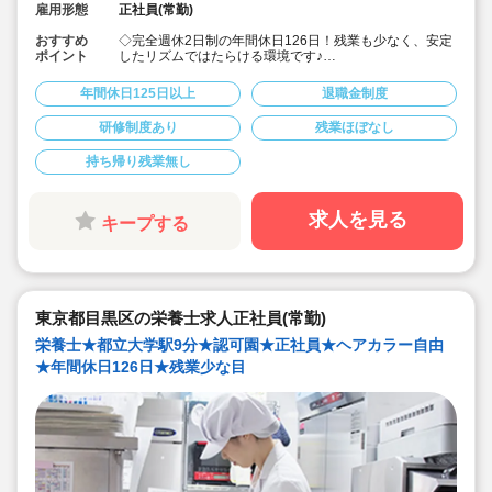
雇用形態
正社員(常勤)
おすすめ
◇完全週休2日制の年間休日126日！残業も少なく、安定
ポイント
したリズムではたらける環境です♪
◇「子ども主体」「あわてず個性を伸ばす」保育を大切
にしています。
年間休日125日以上
退職金制度
◇月給252,700円～/賞与1.5～3.0ヶ月！
◇有給休暇は、半日や1時間単位の取得も可能◎
研修制度あり
残業ほぼなし
◇残業代は1分単位で支給☆
◇地方から上京される場合、法人が引っ越し代を補助(規
持ち帰り残業無し
定内) 23区対応の社宅あり！
◇育産休の取得・復帰実績多数！（男性も育休取得実績
あり）時短勤務制度もあり、お仕事に復帰しやすい体制
です◎
求人を見る
キープする
◇「イタリア，ドイツ，フィンランド，ハンガリー，ニ
ュージーランド」など、充実の海外研修に参加のチャン
ス♪
◇無垢の木を使った園舎。優しくぬくもりのある、おう
ちのような雰囲気の保育園です。
◇在籍年数や経験に合わせ、段階的な研修を年110回以
東京都目黒区の栄養士求人正社員(常勤)
上実施。キャリアアップを目指せます！
栄養士★都立大学駅9分★認可園★正社員★ヘアカラー自由
★年間休日126日★残業少な目