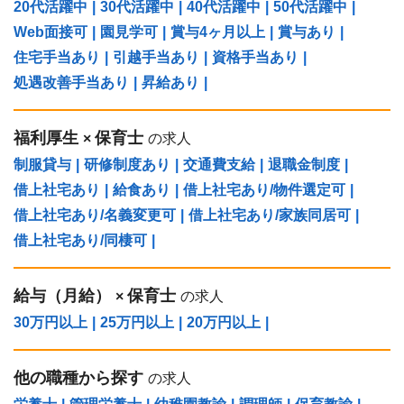
20代活躍中
|
30代活躍中
|
40代活躍中
|
50代活躍中
|
Web面接可
|
園見学可
|
賞与4ヶ月以上
|
賞与あり
|
住宅手当あり
|
引越手当あり
|
資格手当あり
|
処遇改善手当あり
|
昇給あり
|
福利厚生
保育士
×
の求人
制服貸与
|
研修制度あり
|
交通費支給
|
退職金制度
|
借上社宅あり
|
給食あり
|
借上社宅あり/物件選定可
|
借上社宅あり/名義変更可
|
借上社宅あり/家族同居可
|
借上社宅あり/同棲可
|
給与（⽉給）
保育士
×
の求人
30万円以上
|
25万円以上
|
20万円以上
|
他の職種から探す
の求人