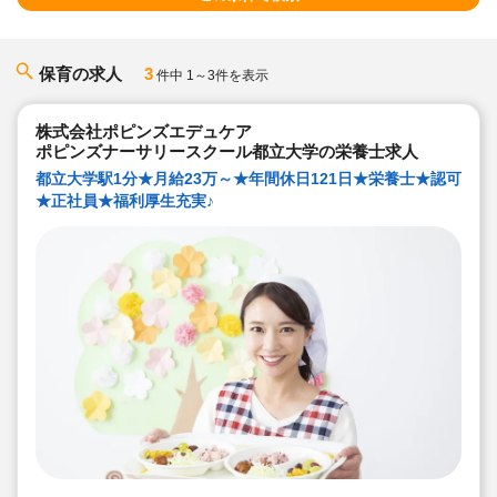
保育の求人
3
件中 1～3件を表示
株式会社ポピンズエデュケア
ポピンズナーサリースクール都立大学の栄養士求人
都立大学駅1分★月給23万～★年間休日121日★栄養士★認可
★正社員★福利厚生充実♪