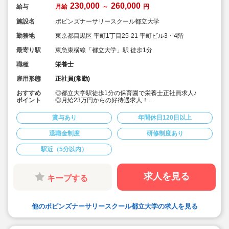
230,000
260,000
給与
月給
～
円
施設名
ポピンズナーサリースクール都立大学
勤務地
東京都目黒区 平町1丁目25-21 平町ビル3・4階
最寄り駅
東急東横線「都立大学」駅 徒歩1分
職種
栄養士
雇用形態
正社員(常勤)
おすすめ
◎都立大学駅徒歩1分の保育園で栄養士正社員求人♪
ポイント
◎月給23万円からの好待遇求人！
◎週休2日制、年間休日121日とプライベートとも両立し
やすい♪
賞与あり
年間休日120日以上
◎長期休暇も取得可能
◎福利厚生面、研修等も充実しており安心してご勤務頂
退職金制度
研修制度あり
けます♪
◎産休育休も取得して復帰される先生も多い職場です♪子
駅近（5分以内）
育て中の方も必見！
求人を見る
キープする
他のポピンズナーサリースクール都立大学の求人を見る