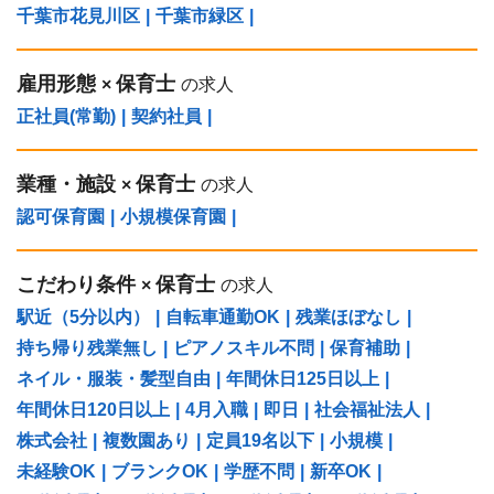
千葉市花見川区
|
千葉市緑区
|
雇用形態
保育士
×
の求人
正社員(常勤)
|
契約社員
|
業種・施設
保育士
×
の求人
認可保育園
|
小規模保育園
|
こだわり条件
保育士
×
の求人
駅近（5分以内）
|
自転車通勤OK
|
残業ほぼなし
|
持ち帰り残業無し
|
ピアノスキル不問
|
保育補助
|
ネイル・服装・髪型自由
|
年間休日125日以上
|
年間休日120日以上
|
4月入職
|
即日
|
社会福祉法人
|
株式会社
|
複数園あり
|
定員19名以下
|
小規模
|
未経験OK
|
ブランクOK
|
学歴不問
|
新卒OK
|