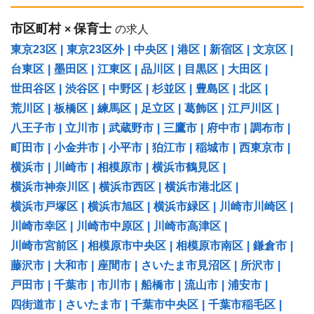
市区町村
保育士
×
の求人
東京23区
|
東京23区外
|
中央区
|
港区
|
新宿区
|
文京区
|
台東区
|
墨田区
|
江東区
|
品川区
|
目黒区
|
大田区
|
世田谷区
|
渋谷区
|
中野区
|
杉並区
|
豊島区
|
北区
|
荒川区
|
板橋区
|
練馬区
|
足立区
|
葛飾区
|
江戸川区
|
八王子市
|
立川市
|
武蔵野市
|
三鷹市
|
府中市
|
調布市
|
町田市
|
小金井市
|
小平市
|
狛江市
|
稲城市
|
西東京市
|
横浜市
|
川崎市
|
相模原市
|
横浜市鶴見区
|
横浜市神奈川区
|
横浜市西区
|
横浜市港北区
|
横浜市戸塚区
|
横浜市旭区
|
横浜市緑区
|
川崎市川崎区
|
川崎市幸区
|
川崎市中原区
|
川崎市高津区
|
川崎市宮前区
|
相模原市中央区
|
相模原市南区
|
鎌倉市
|
藤沢市
|
大和市
|
座間市
|
さいたま市見沼区
|
所沢市
|
戸田市
|
千葉市
|
市川市
|
船橋市
|
流山市
|
浦安市
|
四街道市
|
さいたま市
|
千葉市中央区
|
千葉市稲毛区
|