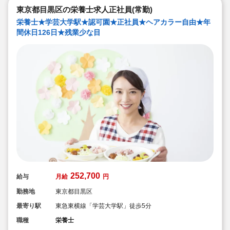
東京都目黒区の栄養士求人正社員(常勤)
栄養士★学芸大学駅★認可園★正社員★ヘアカラー自由★年
間休日126日★残業少な目
252,700
給与
月給
円
勤務地
東京都目黒区
最寄り駅
東急東横線「学芸大学駅」徒歩5分
職種
栄養士