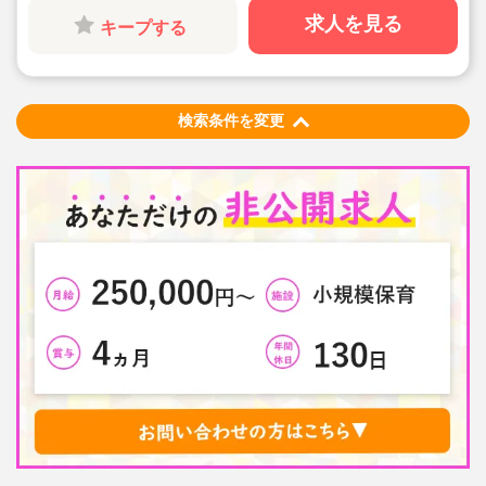
です◎
求人を見る
キープする
◇「イタリア，ドイツ，フィンランド，ハンガリー，ニ
ュージーランド」など、充実の海外研修に参加のチャン
ス♪
◇無垢の木を使った園舎。優しくぬくもりのある、おう
ちのような雰囲気の保育園です。
◇在籍年数や経験に合わせ、段階的な研修を年110回以
検索条件を変更
上実施。キャリアアップを目指せます！