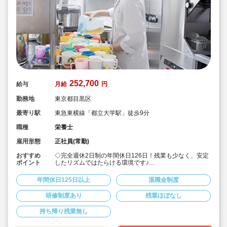
252,700
給与
月給
円
勤務地
東京都目黒区
最寄り駅
東急東横線「都立大学駅」徒歩9分
職種
栄養士
雇用形態
正社員(常勤)
おすすめ
◇完全週休2日制の年間休日126日！残業も少なく、安定
ポイント
したリズムではたらける環境です♪
◇「子ども主体」「あわてず個性を伸ばす」保育を大切
にしています。
年間休日125日以上
退職金制度
◇月給252,700円～/賞与1.5～3.0ヶ月！
◇有給休暇は、半日や1時間単位の取得も可能◎
研修制度あり
残業ほぼなし
◇残業代は1分単位で支給☆
◇地方から上京される場合、法人が引っ越し代を補助(規
持ち帰り残業無し
定内) 23区対応の社宅あり！
◇育産休の取得・復帰実績多数！（男性も育休取得実績
あり）時短勤務制度もあり、お仕事に復帰しやすい体制