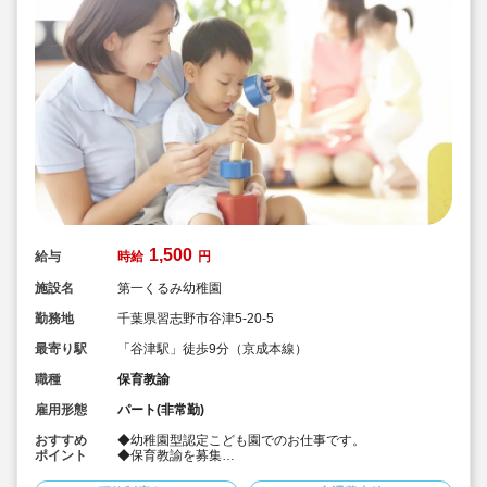
1,500
給与
時給
円
施設名
第一くるみ幼稚園
勤務地
千葉県習志野市谷津5-20-5
最寄り駅
「谷津駅」徒歩9分（京成本線）
職種
保育教諭
雇用形態
パート(非常勤)
おすすめ
◆幼稚園型認定こども園でのお仕事です。
ポイント
◆保育教諭を募集
◆8:00～15:30迄のお仕事（勤務時間は要相談）
◆8時発のバスに添乗できる方を募集