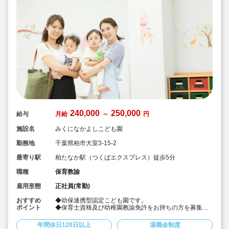
240,000
250,000
給与
月給
～
円
施設名
みくになかよしこども園
勤務地
千葉県柏市大室3-15-2
最寄り駅
柏たなか駅（つくばエクスプレス）徒歩5分
職種
保育教諭
雇用形態
正社員(常勤)
おすすめ
◆幼保連携型認定こども園です。
ポイント
◆保育士資格及び幼稚園教諭免許をお持ちの方を募集。
◆車通勤可
◆賞与4ヶ月♪！
年間休日120日以上
退職金制度