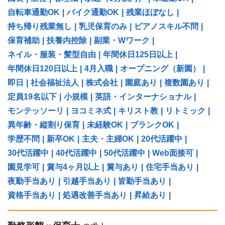
自転車通勤OK
|
バイク通勤OK
|
残業ほぼなし
|
持ち帰り残業無し
|
乳児保育のみ
|
ピアノスキル不問
|
保育補助
|
扶養内控除
|
副業・Wワーク
|
ネイル・服装・髪型自由
|
年間休日125日以上
|
年間休日120日以上
|
4月入職
|
オープニング（新園）
|
即日
|
社会福祉法人
|
株式会社
|
園庭あり
|
複数園あり
|
定員19名以下
|
小規模
|
英語・インターナショナル
|
モンテッソーリ
|
ヨコミネ式
|
キリスト教
|
リトミック
|
異年齢・縦割り保育
|
未経験OK
|
ブランクOK
|
学歴不問
|
新卒OK
|
主夫・主婦OK
|
20代活躍中
|
30代活躍中
|
40代活躍中
|
50代活躍中
|
Web面接可
|
園見学可
|
賞与4ヶ月以上
|
賞与あり
|
住宅手当あり
|
夜勤手当あり
|
引越手当あり
|
皆勤手当あり
|
資格手当あり
|
処遇改善手当あり
|
昇給あり
|