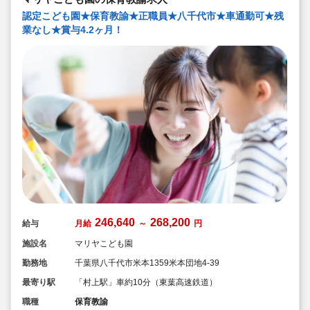
認定こども園★保育教諭★正職員★八千代市★車通勤可★残
業なし★賞与4.2ヶ月！
246,640
268,200
給与
月給
～
円
施設名
マリヤこども園
勤務地
千葉県八千代市米本1359米本団地4-39
最寄り駅
「村上駅」車約10分（東葉高速鉄道）
職種
保育教諭