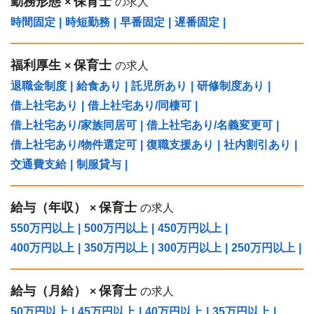
勤務形態
保育士
×
の求人
時間固定
|
時短勤務
|
早番固定
|
遅番固定
|
福利厚生
保育士
×
の求人
退職金制度
|
給食あり
|
託児所あり
|
研修制度あり
|
借上社宅あり
|
借上社宅あり/同棲可
|
借上社宅あり/家族同居可
|
借上社宅あり/名義変更可
|
借上社宅あり/物件選定可
|
復職支援あり
|
社内割引あり
|
交通費支給
|
制服貸与
|
給与（年収）
保育士
×
の求人
550万円以上
|
500万円以上
|
450万円以上
|
400万円以上
|
350万円以上
|
300万円以上
|
250万円以上
|
給与（⽉給）
保育士
×
の求人
50万円以上
|
45万円以上
|
40万円以上
|
35万円以上
|