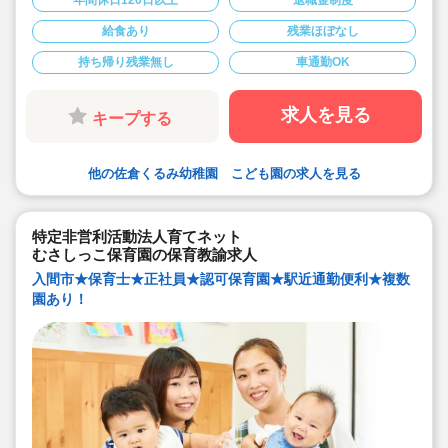
年間休日120日以上
退職金制度
せん。（遅番担当に交代するため）
◆複数担任制で分業しています。
給食あり
残業ほぼなし
◆車通勤可
持ち帰り残業無し
車通勤OK
求人を見る
キープする
他の佐倉くるみ幼稚園 こども園の求人を見る
特定非営利活動法人育てネット
むさしっこ保育園の保育教諭求人
入間市★保育士★正社員★認可保育園★駅近通勤便利★複数
園あり！