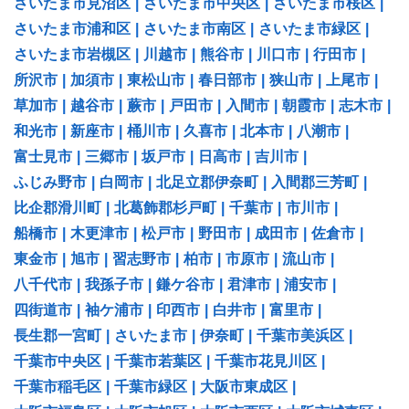
さいたま市見沼区
|
さいたま市中央区
|
さいたま市桜区
|
さいたま市浦和区
|
さいたま市南区
|
さいたま市緑区
|
さいたま市岩槻区
|
川越市
|
熊谷市
|
川口市
|
行田市
|
所沢市
|
加須市
|
東松山市
|
春日部市
|
狭山市
|
上尾市
|
草加市
|
越谷市
|
蕨市
|
戸田市
|
入間市
|
朝霞市
|
志木市
|
和光市
|
新座市
|
桶川市
|
久喜市
|
北本市
|
八潮市
|
富士見市
|
三郷市
|
坂戸市
|
日高市
|
吉川市
|
ふじみ野市
|
白岡市
|
北足立郡伊奈町
|
入間郡三芳町
|
比企郡滑川町
|
北葛飾郡杉戸町
|
千葉市
|
市川市
|
船橋市
|
木更津市
|
松戸市
|
野田市
|
成田市
|
佐倉市
|
東金市
|
旭市
|
習志野市
|
柏市
|
市原市
|
流山市
|
八千代市
|
我孫子市
|
鎌ケ谷市
|
君津市
|
浦安市
|
四街道市
|
袖ケ浦市
|
印西市
|
白井市
|
富里市
|
長生郡一宮町
|
さいたま市
|
伊奈町
|
千葉市美浜区
|
千葉市中央区
|
千葉市若葉区
|
千葉市花見川区
|
千葉市稲毛区
|
千葉市緑区
|
大阪市東成区
|