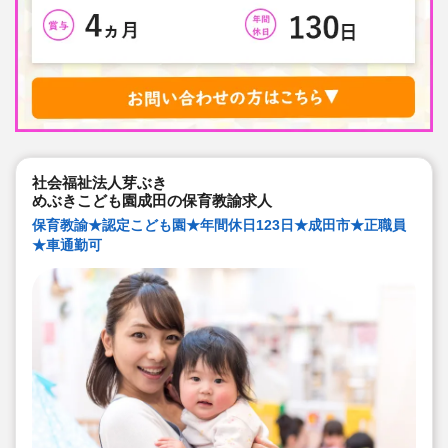
社会福祉法人芽ぶき
めぶきこども園成田の保育教諭求人
保育教諭★認定こども園★年間休日123日★成田市★正職員
★車通勤可