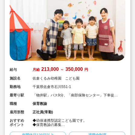
213,000
350,000
給与
月給
～
円
施設名
佐倉くるみ幼稚園 こども園
勤務地
千葉県佐倉市石川551-1
最寄り駅
「物井駅」バス9分、「南部保険センター」下車徒歩4
分（JR総武本線）
職種
保育教諭
雇用形態
正社員(常勤)
おすすめ
◆幼保連携型認定こども園です。
ポイント
◆保育教諭の募集
◆入職時は担任補助業務からスタート
◆クラスを受け持つ先生は延長保育による残業はありま