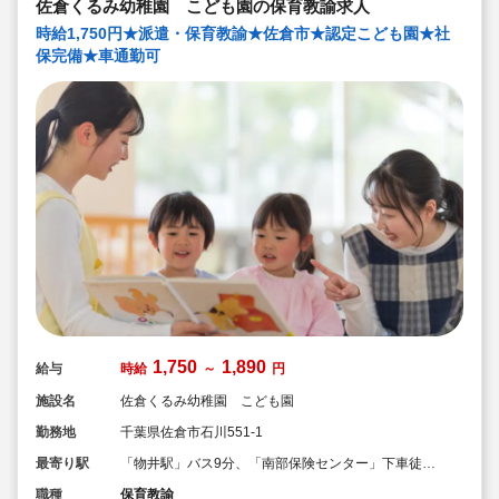
佐倉くるみ幼稚園 こども園の保育教諭求人
時給1,750円★派遣・保育教諭★佐倉市★認定こども園★社
保完備★車通勤可
1,750
1,890
給与
時給
～
円
施設名
佐倉くるみ幼稚園 こども園
勤務地
千葉県佐倉市石川551-1
最寄り駅
「物井駅」バス9分、「南部保険センター」下車徒歩4
分（JR総武本線）
職種
保育教諭