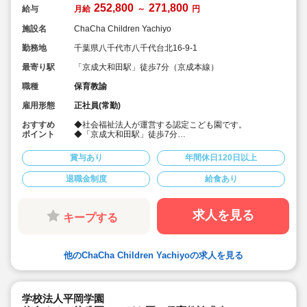
252,800
271,800
給与
月給
～
円
施設名
ChaCha Children Yachiyo
勤務地
千葉県八千代市八千代台北16-9-1
最寄り駅
「京成大和田駅」徒歩7分（京成本線）
職種
保育教諭
雇用形態
正社員(常勤)
おすすめ
◆社会福祉法人が運営する認定こども園です。
ポイント
◆「京成大和田駅」徒歩7分
◆研修や、福利厚生も充実している保育園！
◆転居の補助、実家の帰省補助などあります！（地方出
賞与あり
年間休日120日以上
身者を対象に年に1回実家までの往復交通費を補助）地方
出身者の方も歓迎♪
退職金制度
給食あり
◆園児の明るい声と仲間の優しさがあふれる環境♪
◆ChaCha Children Yachiyoでは、園内調理による自園
給食を提供しており、栄養士が献立作成や調理を行って
います。
求人を見る
キープする
◆車通勤可
◆引越し費用、新生活準備金補助制度あり（条件あり）
他のChaCha Children Yachiyoの求人を見る
学校法人平岡学園