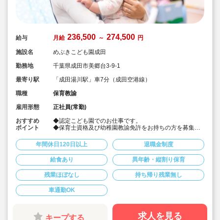
236,500
274,500
給与
月給
～
円
施設名
めぶきこども園成田
勤務地
千葉県成田市美郷台3-9-1
最寄り駅
「成田湯川駅」車7分（成田空港線）
職種
保育教諭
雇用形態
正社員(常勤)
おすすめ
◆認定こども園でのお仕事です。
ポイント
◆保育士資格及び幼稚園教諭免許をお持ちの方を募集。
◆子ども主体、異年齢保育
◆行事少な目
年間休日120日以上
退職金制度
◆車通勤可
◆年間休日123日
給食あり
異年齢・縦割り保育
残業ほぼなし
持ち帰り残業無し
車通勤OK
求人を見る
キープする