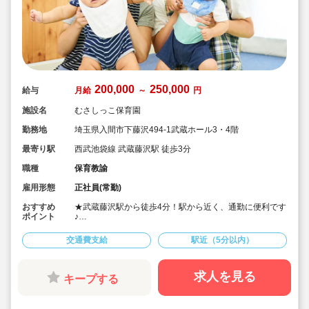
200,000
250,000
給与
月給
～
円
施設名
むさしっこ保育園
勤務地
埼玉県入間市下藤沢494-1武蔵ホール3・4階
最寄り駅
西武池袋線 武蔵藤沢駅 徒歩3分
職種
保育教諭
雇用形態
正社員(常勤)
おすすめ
★武蔵藤沢駅から徒歩4分！駅から近く、通勤に便利です
ポイント
♪
★複数保育施設を運営する法人で安定して長くご勤務い
ただけます♪
交通費支給
駅近（5分以内）
★チームワークを大切に、お互いに声を掛け合いなが
ら、職員全体で子ども達の笑顔と成長を支えています♪
★未経験でも先輩たちが優しく指導してくれるので安心
して働けます♪
求人を見る
キープする