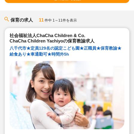
保育の求人
11
件中 1～11件を表示
社会福祉法人ChaCha Children & Co.
ChaCha Children Yachiyoの保育教諭求人
八千代市★定員129名の認定こども園★正職員★保育教諭★
給食あり★車通勤可★時間外5h