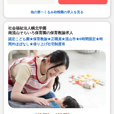
他の第一くるみ幼稚園の求人を見る
社会福祉法人幌北学園
南流山そらいろ保育園の保育教諭求人
認定こども園★保育教諭★正職員★流山市★6時間固定★時
間外ほぼなし★借り上げ社宅制度有