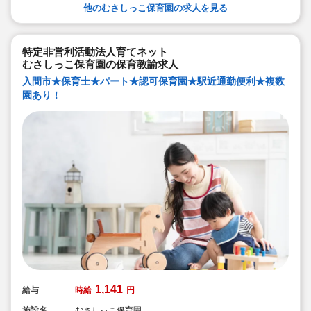
他のむさしっこ保育園の求人を見る
特定非営利活動法人育てネット
むさしっこ保育園の保育教諭求人
入間市★保育士★パート★認可保育園★駅近通勤便利★複数
園あり！
1,141
給与
時給
円
施設名
むさしっこ保育園