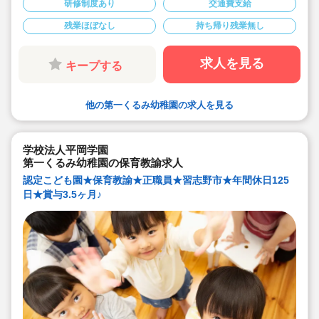
研修制度あり
交通費支給
残業ほぼなし
持ち帰り残業無し
求人を見る
キープする
他の第一くるみ幼稚園の求人を見る
学校法人平岡学園
第一くるみ幼稚園の保育教諭求人
認定こども園★保育教諭★正職員★習志野市★年間休日125
日★賞与3.5ヶ月♪