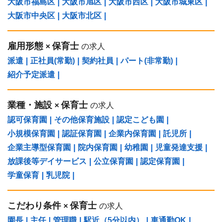
大阪市福島区
|
大阪市旭区
|
大阪市西区
|
大阪市城東区
|
大阪市中央区
|
大阪市北区
|
雇用形態
保育士
×
の求人
派遣
|
正社員(常勤)
|
契約社員
|
パート(非常勤)
|
紹介予定派遣
|
業種・施設
保育士
×
の求人
認可保育園
|
その他保育施設
|
認定こども園
|
小規模保育園
|
認証保育園
|
企業内保育園
|
託児所
|
企業主導型保育園
|
院内保育園
|
幼稚園
|
児童発達支援
|
放課後等デイサービス
|
公立保育園
|
認定保育園
|
学童保育
|
乳児院
|
こだわり条件
保育士
×
の求人
園長
|
主任
|
管理職
|
駅近（5分以内）
|
車通勤OK
|