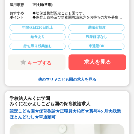
雇用形態
正社員(常勤)
おすすめ
◆幼保連携型認定こども園です。
ポイント
◆保育士資格及び幼稚園教諭免許をお持ちの方を募集。
◆車通勤可！
◆残業なし
年間休日120日以上
退職金制度
◆4.2ヶ月♪
◆年間休日120日とお休みも多いです。
給食あり
残業ほぼなし
持ち帰り残業無し
車通勤OK
求人を見る
キープする
他のマリヤこども園の求人を見る
学校法人みくに学園
みくになかよしこども園の保育教諭求人
認定こども園★保育教諭★正職員★柏市★賞与4ヶ月★残業
ほとんどなし★車通勤可