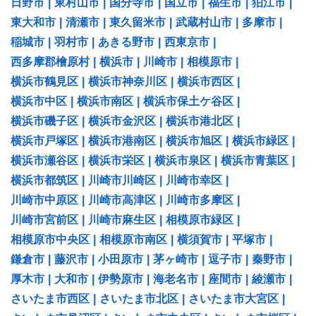
日野市
|
東村山市
|
国分寺市
|
国立市
|
福生市
|
狛江市
|
東大和市
|
清瀬市
|
東久留米市
|
武蔵村山市
|
多摩市
|
稲城市
|
羽村市
|
あきる野市
|
西東京市
|
西多摩郡檜原村
|
横浜市
|
川崎市
|
相模原市
|
横浜市鶴見区
|
横浜市神奈川区
|
横浜市西区
|
横浜市中区
|
横浜市南区
|
横浜市保土ケ谷区
|
横浜市磯子区
|
横浜市金沢区
|
横浜市港北区
|
横浜市戸塚区
|
横浜市港南区
|
横浜市旭区
|
横浜市緑区
|
横浜市瀬谷区
|
横浜市栄区
|
横浜市泉区
|
横浜市青葉区
|
横浜市都筑区
|
川崎市川崎区
|
川崎市幸区
|
川崎市中原区
|
川崎市高津区
|
川崎市多摩区
|
川崎市宮前区
|
川崎市麻生区
|
相模原市緑区
|
相模原市中央区
|
相模原市南区
|
横須賀市
|
平塚市
|
鎌倉市
|
藤沢市
|
小田原市
|
茅ヶ崎市
|
逗子市
|
秦野市
|
厚木市
|
大和市
|
伊勢原市
|
海老名市
|
座間市
|
綾瀬市
|
さいたま市西区
|
さいたま市北区
|
さいたま市大宮区
|