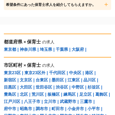
希望条件にあった保育士求人を紹介してもらえますか。
都道府県
保育士
×
の求人
東京都
|
神奈川県
|
埼玉県
|
千葉県
|
大阪府
|
市区町村
保育士
×
の求人
東京23区
|
東京23区外
|
千代田区
|
中央区
|
港区
|
新宿区
|
文京区
|
台東区
|
墨田区
|
江東区
|
品川区
|
目黒区
|
大田区
|
世田谷区
|
渋谷区
|
中野区
|
杉並区
|
豊島区
|
北区
|
荒川区
|
板橋区
|
練馬区
|
足立区
|
葛飾区
|
江戸川区
|
八王子市
|
立川市
|
武蔵野市
|
三鷹市
|
府中市
|
昭島市
|
調布市
|
町田市
|
小金井市
|
小平市
|