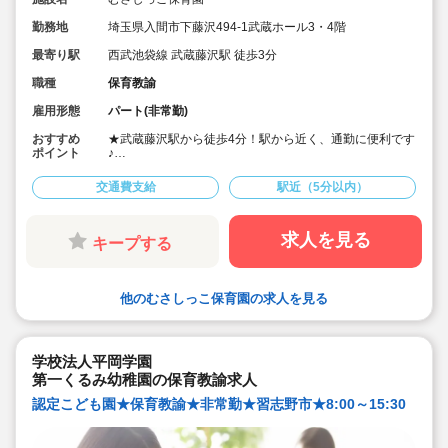
勤務地
埼玉県入間市下藤沢494-1武蔵ホール3・4階
最寄り駅
西武池袋線 武蔵藤沢駅 徒歩3分
職種
保育教諭
雇用形態
パート(非常勤)
おすすめ
★武蔵藤沢駅から徒歩4分！駅から近く、通勤に便利です
ポイント
♪
★複数保育施設を運営する法人で安定して長くご勤務い
ただけます♪
交通費支給
駅近（5分以内）
★チームワークを大切に、お互いに声を掛け合いなが
ら、職員全体で子ども達の笑顔と成長を支えています♪
★未経験でも先輩たちが優しく指導してくれるので安心
して働けます♪
求人を見る
キープする
他のむさしっこ保育園の求人を見る
学校法人平岡学園
第一くるみ幼稚園の保育教諭求人
認定こども園★保育教諭★非常勤★習志野市★8:00～15:30