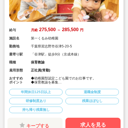
275,500
285,500
給与
月給
～
円
施設名
第一くるみ幼稚園
勤務地
千葉県習志野市谷津5-20-5
最寄り駅
「谷津駅」徒歩9分（京成本線）
職種
保育教諭
雇用形態
正社員(常勤)
おすすめ
◆幼稚園型認定こども園でのお仕事です。
ポイント
◆保育教諭を募集
◆年間休日125日
◆月給：275,500円～285,500円
年間休日125日以上
退職金制度
◆賞与3.5ヶ月♪
◆音楽や英語、芸術など様々な教育活動に積極的に取り
研修制度あり
残業ほぼなし
組んでいます。
◆副担任から始めていただき将来的には担任を持っても
持ち帰り残業無し
らう予定です。
求人を見る
キープする