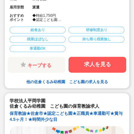
雇用形態
派遣
おすすめ
◆時給1,750円
ポイント
◆認定こども園
◆車通勤OK！
◆社会保険完備！
給食あり
研修制度あり
◆皆勤手当あり♪
◆派遣でのお仕事
残業ほぼなし
持ち帰り残業無し
◆勤務時間相談可
車通勤OK
求人を見る
キープする
他の佐倉くるみ幼稚園 こども園の求人を見る
学校法人平岡学園
佐倉くるみ幼稚園 こども園の保育教諭求人
保育教諭★佐倉市★認定こども園★正職員★車通勤可★賞与
4.5ヶ月！★時間外少な目