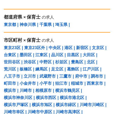
都道府県
保育士
×
の求人
東京都
|
神奈川県
|
千葉県
|
埼玉県
|
市区町村
保育士
×
の求人
東京23区
|
東京23区外
|
中央区
|
港区
|
新宿区
|
文京区
|
台東区
|
墨田区
|
江東区
|
品川区
|
目黒区
|
大田区
|
世田谷区
|
渋谷区
|
中野区
|
杉並区
|
豊島区
|
北区
|
荒川区
|
板橋区
|
練馬区
|
足立区
|
葛飾区
|
江戸川区
|
八王子市
|
立川市
|
武蔵野市
|
三鷹市
|
府中市
|
調布市
|
町田市
|
小金井市
|
小平市
|
狛江市
|
稲城市
|
西東京市
|
横浜市
|
川崎市
|
相模原市
|
横浜市鶴見区
|
横浜市神奈川区
|
横浜市西区
|
横浜市港北区
|
横浜市戸塚区
|
横浜市旭区
|
横浜市緑区
|
川崎市川崎区
|
川崎市幸区
|
川崎市中原区
|
川崎市高津区
|