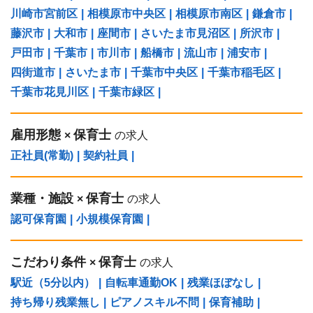
川崎市宮前区
|
相模原市中央区
|
相模原市南区
|
鎌倉市
|
藤沢市
|
大和市
|
座間市
|
さいたま市見沼区
|
所沢市
|
戸田市
|
千葉市
|
市川市
|
船橋市
|
流山市
|
浦安市
|
四街道市
|
さいたま市
|
千葉市中央区
|
千葉市稲毛区
|
千葉市花見川区
|
千葉市緑区
|
雇用形態
保育士
×
の求人
正社員(常勤)
|
契約社員
|
業種・施設
保育士
×
の求人
認可保育園
|
小規模保育園
|
こだわり条件
保育士
×
の求人
駅近（5分以内）
|
自転車通勤OK
|
残業ほぼなし
|
持ち帰り残業無し
|
ピアノスキル不問
|
保育補助
|