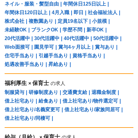
ネイル・服装・髪型自由
|
年間休日125日以上
|
年間休日120日以上
|
4月入職
|
即日
|
社会福祉法人
|
株式会社
|
複数園あり
|
定員19名以下
|
小規模
|
未経験OK
|
ブランクOK
|
学歴不問
|
新卒OK
|
20代活躍中
|
30代活躍中
|
40代活躍中
|
50代活躍中
|
Web面接可
|
園見学可
|
賞与4ヶ月以上
|
賞与あり
|
住宅手当あり
|
引越手当あり
|
資格手当あり
|
処遇改善手当あり
|
昇給あり
|
福利厚生
保育士
×
の求人
制服貸与
|
研修制度あり
|
交通費支給
|
退職金制度
|
借上社宅あり
|
給食あり
|
借上社宅あり/物件選定可
|
借上社宅あり/名義変更可
|
借上社宅あり/家族同居可
|
借上社宅あり/同棲可
|
給与（⽉給）
保育士
×
の求人