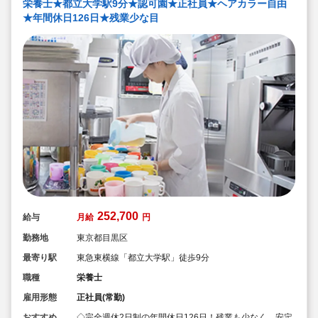
栄養士★都立大学駅9分★認可園★正社員★ヘアカラー自由
★年間休日126日★残業少な目
252,700
給与
月給
円
勤務地
東京都目黒区
最寄り駅
東急東横線「都立大学駅」徒歩9分
職種
栄養士
雇用形態
正社員(常勤)
おすすめ
◇完全週休2日制の年間休日126日！残業も少なく、安定