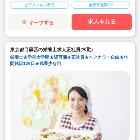
◆介護休暇・産前産後休暇・育児休暇の取得率100％！
ピアノスキル不問
自転車通勤OK
復帰率も83％♪
◆「食」の面から子ども達を支える、やりがいのあるお
仕事です。
求人を見る
キープする
東京都目黒区の栄養士求人正社員(常勤)
栄養士★学芸大学駅★認可園★正社員★ヘアカラー自由★年
間休日126日★残業少な目