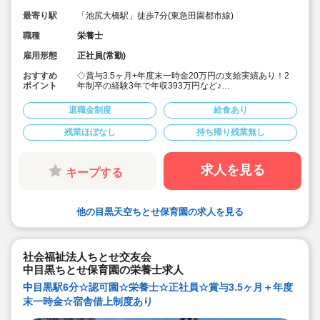
最寄り駅
「池尻大橋駅」徒歩7分(東急田園都市線)
職種
栄養士
雇用形態
正社員(常勤)
おすすめ
◇賞与3.5ヶ月+年度末一時金20万円の支給実績あり！2
ポイント
年制卒の経験3年で年収393万円など♪
◇月給244,110円～+経験加算（例:短大卒＋経験3年：月
給255,880円）
退職金制度
給食あり
◇安定した大手社会福祉法人のお仕事です
◇有給休暇(初年度10日)とは別に、入社後すぐに使える
残業ほぼなし
持ち帰り残業無し
リフレッシュ休暇を6日付与！
◇残業がほぼ無く、月平均3時間(9分/日)程度。残業代は
全額支給！
◇職員配置も多く、お休みが取りやすいです
求人を見る
キープする
◇宿舎借り上げ制度利用可◎(家族同居OK）
◇積立金・退職共済など、将来の備えも万全
◇子どもたちの考えを尊重し、一人ひとりのペースを大
事にした保育を実践しています。
他の目黒天空ちとせ保育園の求人を見る
◇家庭や地域にもひらけた、第ニの「home」を目指し
て、明るく親しみのある園運営を心がけている法人で
す！
社会福祉法人ちとせ交友会
中目黒ちとせ保育園の栄養士求人
中目黒駅6分☆認可園☆栄養士☆正社員☆賞与3.5ヶ月＋年度
末一時金☆宿舎借上制度あり