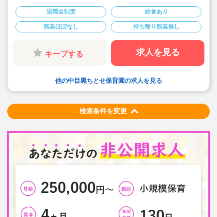
◇月給244,110円～+経験加算（例:短大卒＋経験3年：月
給255,880円）
退職金制度
給食あり
◇安定した大手社会福祉法人のお仕事です
◇有給休暇(初年度10日)とは別に、入社後すぐに使える
残業ほぼなし
持ち帰り残業無し
リフレッシュ休暇を6日付与！
◇残業がほぼ無く、月平均3時間(9分/日)程度。残業代は
全額支給！
◇職員配置も多く、お休みが取りやすいです
求人を見る
キープする
◇宿舎借り上げ制度利用可◎(家族同居OK）
◇積立金・退職共済など、将来の備えも万全
◇子どもたちの考えを尊重し、一人ひとりのペースを大
事にした保育を実践しています。
他の中目黒ちとせ保育園の求人を見る
◇家庭や地域にもひらけた、第ニの「home」を目指し
て、明るく親しみのある園運営を心がけている法人で
す！
検索条件を変更