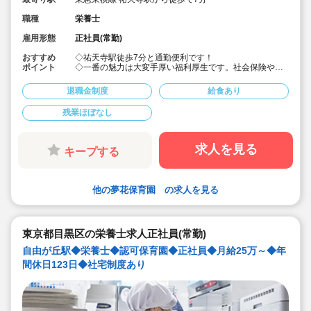
職種
栄養士
雇用形態
正社員(常勤)
おすすめ
◇祐天寺駅徒歩7分と通勤便利です！
ポイント
◇一番の魅力は大変手厚い福利厚生です。社会保険や退
職金などはもちろんのこと住宅補助あります
◇宿舎借り上げ制度利用可能です
退職金制度
給食あり
◇有給休暇は入職時に付与しています◎安心してお仕事
をスタートできます。
残業ほぼなし
◇賞与は4ケ月実績と手厚いです
◇経験が少ない方には先輩職員が丁寧に指導します。ご
安心ください。
◇お庭も園舎も広々と綺麗です。屋上もあります
求人を見る
キープする
他の夢花保育園 の求人を見る
東京都目黒区の栄養士求人正社員(常勤)
自由が丘駅◆栄養士◆認可保育園◆正社員◆月給25万～◆年
間休日123日◆社宅制度あり