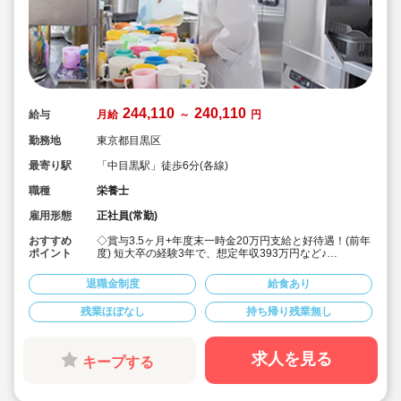
244,110
240,110
給与
月給
～
円
勤務地
東京都目黒区
最寄り駅
「中目黒駅」徒歩6分(各線)
職種
栄養士
雇用形態
正社員(常勤)
おすすめ
◇賞与3.5ヶ月+年度末一時金20万円支給と好待遇！(前年
ポイント
度) 短大卒の経験3年で、想定年収393万円など♪
◇「中目黒駅」徒歩6分の認可保育園。栄養士・管理栄養
士の募集求人です♪
退職金制度
給食あり
◇安定した大手社会福祉法人のお仕事です♪
◇持ち帰り仕事なし。残業もほとんどありません
残業ほぼなし
持ち帰り残業無し
◇残業が発生した場合は別途手当て支給！
◇職員配置が多くお休みが取りやすい環境。育産休
100％取得可。介護休暇も取得可能です◎
◇退職金制度や積立金・退職共済など、将来の備えにな
求人を見る
キープする
る制度も導入されています。
◇子どもたちの考えや、それぞれのペースを大事にした
保育活動に取り組んでいます！