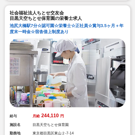
◇スタッフが自然とお互いに助け合える風土の当法人。
研修で教えるだけでなく、先輩スタッフが日々丁寧にフ
ォローします♪
社会福祉法人ちとせ交友会
目黒天空ちとせ保育園の栄養士求人
池尻大橋駅7分☆認可園☆栄養士☆正社員☆賞与3.5ヶ月＋年
度末一時金☆宿舎借上制度あり
244,110
給与
月給
円
施設名
目黒天空ちとせ保育園
勤務地
東京都目黒区東山２-7-14