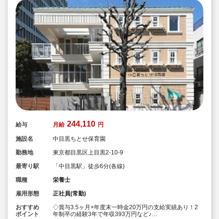
244,110
給与
月給
円
施設名
中目黒ちとせ保育園
勤務地
東京都目黒区上目黒2-10-9
最寄り駅
「中目黒駅」徒歩6分(各線)
職種
栄養士
雇用形態
正社員(常勤)
おすすめ
◇賞与3.5ヶ月+年度末一時金20万円の支給実績あり！2
ポイント
年制卒の経験3年で年収393万円など♪