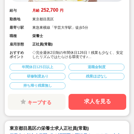
252,700
給与
月給
円
勤務地
東京都目黒区
最寄り駅
東急東横線「学芸大学駅」徒歩5分
職種
栄養士
雇用形態
正社員(常勤)
おすすめ
◇完全週休2日制の年間休日126日！残業も少なく、安定
ポイント
したリズムではたらける環境です♪
◇「子ども主体」「あわてず個性を伸ばす」保育を大切
にしています。
年間休日125日以上
退職金制度
◇月給252,700円～/賞与1.5～3.0ヶ月！
◇有給休暇は、半日や1時間単位の取得も可能◎
研修制度あり
残業ほぼなし
◇残業代は1分単位で支給☆
◇地方から上京される場合、法人が引っ越し代を補助(規
持ち帰り残業無し
定内) 23区対応の社宅あり！
◇育産休の取得・復帰実績多数！（男性も育休取得実績
あり）時短勤務制度もあり、お仕事に復帰しやすい体制
です◎
求人を見る
キープする
◇「イタリア，ドイツ，フィンランド，ハンガリー，ニ
ュージーランド」など、充実の海外研修に参加のチャン
ス♪
◇無垢の木を使った園舎。優しくぬくもりのある、おう
ちのような雰囲気の保育園です。
◇在籍年数や経験に合わせ、段階的な研修を年110回以
東京都目黒区の栄養士求人正社員(常勤)
上実施。キャリアアップを目指せます！