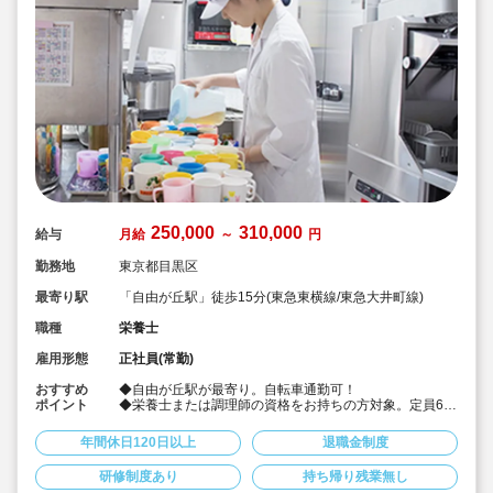
250,000
310,000
給与
月給
～
円
勤務地
東京都目黒区
最寄り駅
「自由が丘駅」徒歩15分(東急東横線/東急大井町線)
職種
栄養士
雇用形態
正社員(常勤)
おすすめ
◆自由が丘駅が最寄り。自転車通勤可！
ポイント
◆栄養士または調理師の資格をお持ちの方対象。定員60
名の認可保育園で、調理のお仕事をお任せします♪
◆月給25万～/別途経験手当あり☆
年間休日120日以上
退職金制度
◆年間休日123日。有給は入社時に3日+半年後に10日付
与！特別休暇も年5日でプライベート充実☆
研修制度あり
持ち帰り残業無し
◆借り上げ社宅制度あり！(敷金礼金なし)