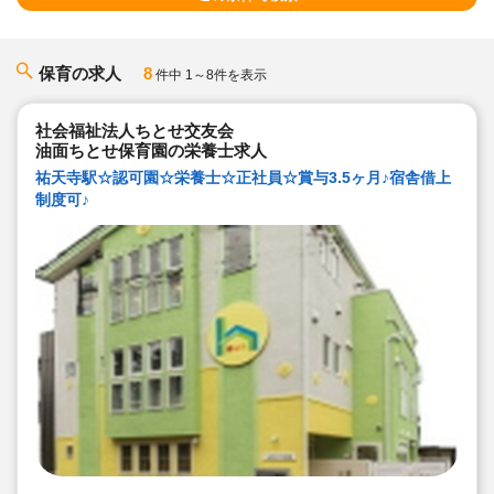
保育の求人
8
件中 1～8件を表示
社会福祉法人ちとせ交友会
油面ちとせ保育園の栄養士求人
祐天寺駅☆認可園☆栄養士☆正社員☆賞与3.5ヶ月♪宿舎借上
制度可♪