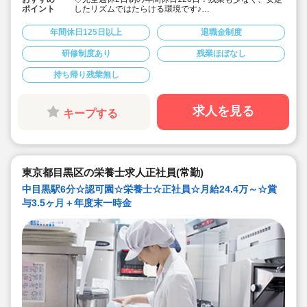
ポイント
したリズムではたらける環境です♪
◇「子ども主体」「あわてず個性を伸ばす」保育を大切
にしています。
年間休日125日以上
退職金制度
◇月給252,700円～/賞与1.5～3.0ヶ月！
◇有給休暇は、半日や1時間単位の取得も可能◎
研修制度あり
残業ほぼなし
◇残業代は1分単位で支給☆
◇地方から上京される場合、法人が引っ越し代を補助(規
持ち帰り残業無し
定内) 23区対応の社宅あり！
◇育産休の取得・復帰実績多数！（男性も育休取得実績
あり）時短勤務制度もあり、お仕事に復帰しやすい体制
です◎
求人を見る
キープする
◇「イタリア，ドイツ，フィンランド，ハンガリー，ニ
ュージーランド」など、充実の海外研修に参加のチャン
ス♪
◇無垢の木を使った園舎。優しくぬくもりのある、おう
ちのような雰囲気の保育園です。
◇在籍年数や経験に合わせ、段階的な研修を年110回以
東京都目黒区の栄養士求人正社員(常勤)
上実施。キャリアアップを目指せます！
中目黒駅6分☆認可園☆栄養士☆正社員☆月給24.4万～☆賞
与3.5ヶ月＋年度末一時金