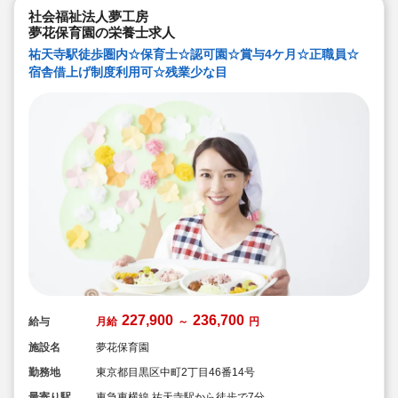
社会福祉法人夢工房
夢花保育園の栄養士求人
祐天寺駅徒歩圏内☆保育士☆認可園☆賞与4ケ月☆正職員☆
宿舎借上げ制度利用可☆残業少な目
227,900
236,700
給与
月給
～
円
施設名
夢花保育園
勤務地
東京都目黒区中町2丁目46番14号
最寄り駅
東急東横線 祐天寺駅から徒歩で7分