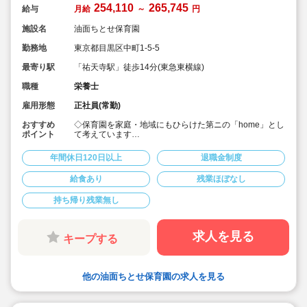
254,110
265,745
給与
月給
～
円
施設名
油面ちとせ保育園
勤務地
東京都目黒区中町1-5-5
最寄り駅
「祐天寺駅」徒歩14分(東急東横線)
職種
栄養士
雇用形態
正社員(常勤)
おすすめ
◇保育園を家庭・地域にもひらけた第ニの「home」とし
ポイント
て考えています
◇希少な保育園栄養士求人♪
◇月給25.4万円以上！賞与3.5ヶ月！年度末一時金支給あ
年間休日120日以上
退職金制度
り♪
◇安定した大手社会福祉法人のお仕事です♪
給食あり
残業ほぼなし
◇持ち帰りなし。残業もほとんどありませんが、残業し
た場合は別途残業代支給あります
持ち帰り残業無し
◇宿舎借り上げ制度利用可能です（家族同居可能）
◇退職金制度も勤続1年以上で支給されるなど安心して勤
務頂けます
◇積立金・退職共済など、生活を大切に過ごすことがで
求人を見る
キープする
きる労働環境です
◇スタッフが自然とお互いに助け合える風土の当法人。
研修で教えるだけでなく、先輩スタッフが丁寧にフォロ
ーします
他の油面ちとせ保育園の求人を見る
◇風通し良く業務に不安を感じるという方もご安心くだ
さい”