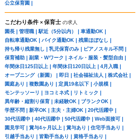
公立保育園
|
こだわり条件
保育士
×
の求人
園長
|
管理職
|
駅近（5分以内）
|
車通勤OK
|
自転車通勤OK
|
バイク通勤OK
|
残業ほぼなし
|
持ち帰り残業無し
|
乳児保育のみ
|
ピアノスキル不問
|
保育補助
|
副業・Wワーク
|
ネイル・服装・髪型自由
|
年間休日125日以上
|
年間休日120日以上
|
4月入職
|
オープニング（新園）
|
即日
|
社会福祉法人
|
株式会社
|
園庭あり
|
複数園あり
|
定員19名以下
|
小規模
|
モンテッソーリ
|
ヨコミネ式
|
リトミック
|
異年齢・縦割り保育
|
未経験OK
|
ブランクOK
|
学歴不問
|
新卒OK
|
主夫・主婦OK
|
20代活躍中
|
30代活躍中
|
40代活躍中
|
50代活躍中
|
Web面接可
|
園見学可
|
賞与4ヶ月以上
|
賞与あり
|
住宅手当あり
|
引越手当あり
|
皆勤手当あり
|
資格手当あり
|