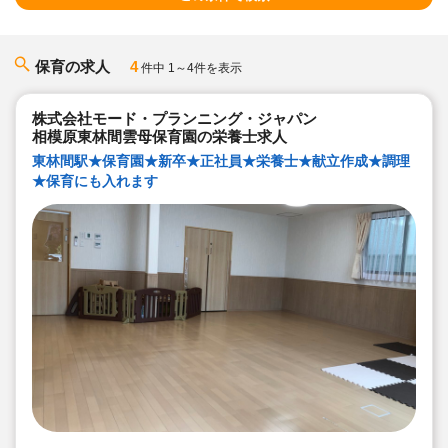
保育の求人
4
件中 1～4件を表示
株式会社モード・プランニング・ジャパン
相模原東林間雲母保育園の栄養士求人
東林間駅★保育園★新卒★正社員★栄養士★献立作成★調理
★保育にも入れます