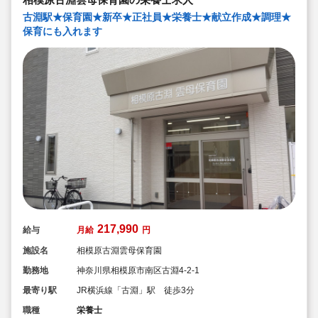
３．保護者との『5分間対話』
古淵駅★保育園★新卒★正社員★栄養士★献立作成★調理★
毎日、お迎えの際に保護者の方とお話します。保護者の
保育にも入れます
方との何気ない会話、管理栄養士・栄養士としてのみな
らず、保育のプロとして、保育面や栄養面でのアドバイ
スを行い、信頼関係を培っていきます。
そして、雲母保育園の売りは何と言っても
『働いている職員みなさん』です！
217,990
給与
月給
円
施設名
相模原古淵雲母保育園
勤務地
神奈川県相模原市南区古淵4-2-1
最寄り駅
JR横浜線「古淵」駅 徒歩3分
職種
栄養士