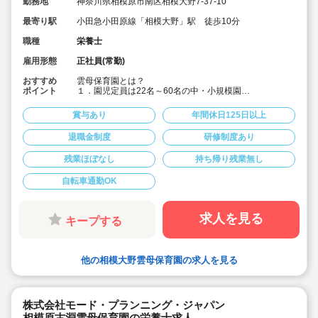
勤務地
神奈川県相模原市南区相模大野7-37-10
最寄り駅
小田急小田原線「相模大野」駅 徒歩10分
職種
栄養士
雇用形態
正社員(常勤)
おすすめ
雲母保育園とは？
ポイント
１．園児定員は22名～60名の中・小規模園
アットホームな雰囲気の中で、子どもたちに寄り添い成
長を見守ることができます。
賞与あり
年間休日125日以上
２．食育へのこだわりがすごい！
退職金制度
研修制度あり
各園、管理栄養士・栄養士を複数名配置しています。独
自の食育への取り組みは以下です。
残業ほぼなし
持ち帰り残業無し
【オリジナルの献立作成】
各園、毎月自由にテーマを決めて献立を作成。
自転車通勤OK
(例)「世界の料理を和風アレンジ給食」・「日本の郷土料
理献立」など、地域の特性や子ども達の好みを取り入れ
ています。
求人を見る
キープする
【クッキング保育】
月に1回程度、クッキング保育を取り入れ、子どもたちの
食への興味を引き出しています。子ども達と一緒に食材
の買い出しに行くこともあります！
他の相模大野雲母保育園の求人を見る
【管理栄養士・栄養士の日常的保育】
管理栄養士・栄養士も交代で保育に入っています。子ど
もたちの様子を間近で見ることで、1人1人に合った食の
株式会社モード・プランニング・ジャパン
面から成長を支えています。
相模原古淵雲母保育園の栄養士求人