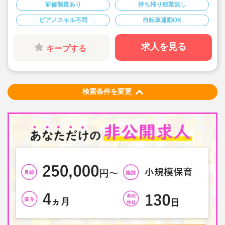
与！特別休暇も年5日でプライベート充実☆
研修制度あり
持ち帰り残業無し
◆借り上げ社宅制度あり！(敷金礼金なし)
◆介護休暇・産前産後休暇・育児休暇の取得率100％！
ピアノスキル不問
自転車通勤OK
復帰率も83％♪
◆「食」の面から子ども達を支える、やりがいのあるお
仕事です。
求人を見る
キープする
検索条件を変更