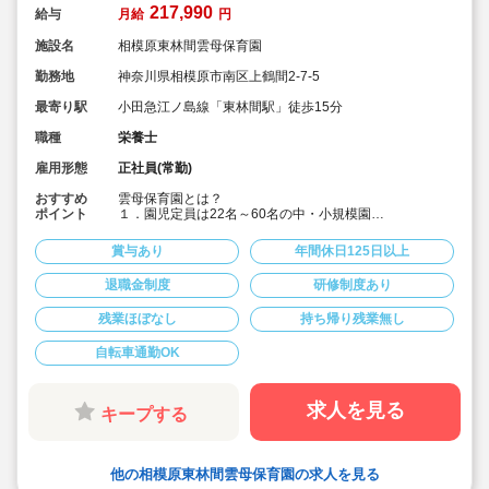
217,990
給与
月給
円
施設名
相模原東林間雲母保育園
勤務地
神奈川県相模原市南区上鶴間2-7-5
最寄り駅
小田急江ノ島線「東林間駅」徒歩15分
職種
栄養士
雇用形態
正社員(常勤)
おすすめ
雲母保育園とは？
ポイント
１．園児定員は22名～60名の中・小規模園
アットホームな雰囲気の中で、子どもたちに寄り添い成
長を見守ることができます。
賞与あり
年間休日125日以上
２．食育へのこだわりがすごい！
退職金制度
研修制度あり
各園、管理栄養士・栄養士を複数名配置しています。独
自の食育への取り組みは以下です。
残業ほぼなし
持ち帰り残業無し
【オリジナルの献立作成】
各園、毎月自由にテーマを決めて献立を作成。
自転車通勤OK
(例)「世界の料理を和風アレンジ給食」・「日本の郷土料
理献立」など、地域の特性や子ども達の好みを取り入れ
ています。
求人を見る
キープする
【クッキング保育】
月に1回程度、クッキング保育を取り入れ、子どもたちの
食への興味を引き出しています。子ども達と一緒に食材
他の相模原東林間雲母保育園の求人を見る
の買い出しに行くこともあります！