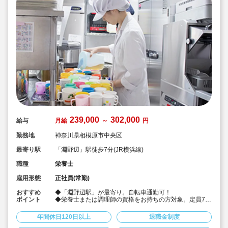
スを行い、信頼関係を培っていきます。
そして、雲母保育園の売りは何と言っても
『働いている職員みなさん』です！
239,000
302,000
給与
月給
～
円
勤務地
神奈川県相模原市中央区
最寄り駅
「淵野辺」駅徒歩7分(JR横浜線)
職種
栄養士
雇用形態
正社員(常勤)
おすすめ
◆「淵野辺駅」が最寄り。自転車通勤可！
ポイント
◆栄養士または調理師の資格をお持ちの方対象。定員70
名の認可保育園で、調理のお仕事をお任せします♪
◆月給23.9万～/別途経験手当あり☆
年間休日120日以上
退職金制度
◆年間休日123日。有給は入社時に3日+半年後に10日付