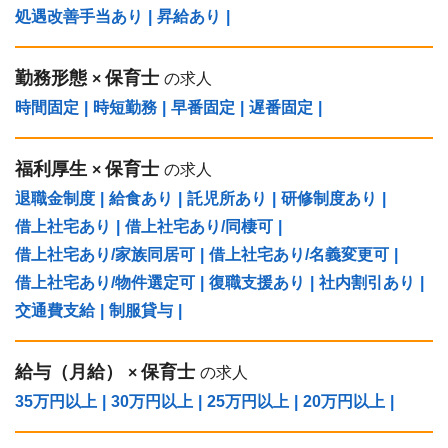
処遇改善手当あり
|
昇給あり
|
勤務形態
保育士
×
の求人
時間固定
|
時短勤務
|
早番固定
|
遅番固定
|
福利厚生
保育士
×
の求人
退職金制度
|
給食あり
|
託児所あり
|
研修制度あり
|
借上社宅あり
|
借上社宅あり/同棲可
|
借上社宅あり/家族同居可
|
借上社宅あり/名義変更可
|
借上社宅あり/物件選定可
|
復職支援あり
|
社内割引あり
|
交通費支給
|
制服貸与
|
給与（⽉給）
保育士
×
の求人
35万円以上
|
30万円以上
|
25万円以上
|
20万円以上
|