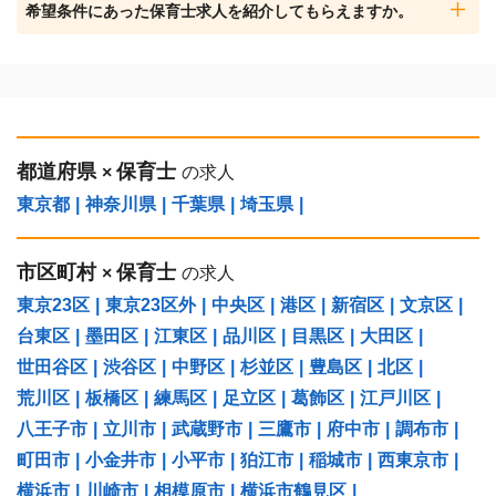
希望条件にあった保育士求人を紹介してもらえますか。
都道府県
保育士
×
の求人
東京都
|
神奈川県
|
千葉県
|
埼玉県
|
市区町村
保育士
×
の求人
東京23区
|
東京23区外
|
中央区
|
港区
|
新宿区
|
文京区
|
台東区
|
墨田区
|
江東区
|
品川区
|
目黒区
|
大田区
|
世田谷区
|
渋谷区
|
中野区
|
杉並区
|
豊島区
|
北区
|
荒川区
|
板橋区
|
練馬区
|
足立区
|
葛飾区
|
江戸川区
|
八王子市
|
立川市
|
武蔵野市
|
三鷹市
|
府中市
|
調布市
|
町田市
|
小金井市
|
小平市
|
狛江市
|
稲城市
|
西東京市
|
横浜市
|
川崎市
|
相模原市
|
横浜市鶴見区
|