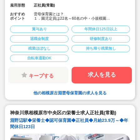
雇用形態
正社員(常勤)
おすすめ
雲母保育園とは？
ポイント
１．園児定員は22名～60名の中・小規模園
アットホームな雰囲気の中で、子どもたちに寄り添い成
長を見守ることができます。
賞与あり
年間休日125日以上
２．食育へのこだわりがすごい！
退職金制度
研修制度あり
各園、管理栄養士・栄養士を複数名配置しています。独
自の食育への取り組みは以下です。
残業ほぼなし
持ち帰り残業無し
【オリジナルの献立作成】
各園、毎月自由にテーマを決めて献立を作成。
自転車通勤OK
(例)「世界の料理を和風アレンジ給食」・「日本の郷土料
理献立」など、地域の特性や子ども達の好みを取り入れ
ています。
求人を見る
キープする
【クッキング保育】
月に1回程度、クッキング保育を取り入れ、子どもたちの
食への興味を引き出しています。子ども達と一緒に食材
他の相模原古淵雲母保育園の求人を見る
の買い出しに行くこともあります！
【管理栄養士・栄養士の日常的保育】
管理栄養士・栄養士も交代で保育に入っています。子ど
もたちの様子を間近で見ることで、1人1人に合った食の
神奈川県相模原市中央区の栄養士求人正社員(常勤)
面から成長を支えています。
淵野辺駅◆栄養士◆認可保育園◆正社員◆月給23.9万～◆年
３．保護者との『5分間対話』
間休日123日
毎日、お迎えの際に保護者の方とお話します。保護者の
方との何気ない会話、管理栄養士・栄養士としてのみな
らず、保育のプロとして、保育面や栄養面でのアドバイ