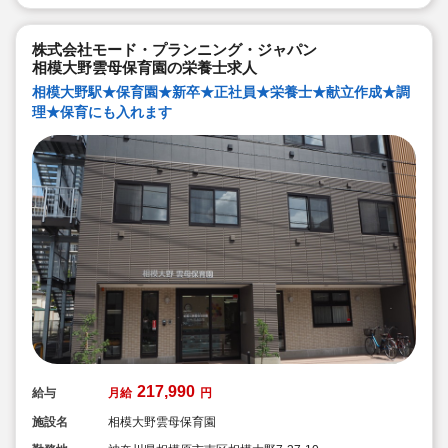
【管理栄養士・栄養士の日常的保育】
管理栄養士・栄養士も交代で保育に入っています。子ど
もたちの様子を間近で見ることで、1人1人に合った食の
株式会社モード・プランニング・ジャパン
面から成長を支えています。
相模大野雲母保育園の栄養士求人
３．保護者との『5分間対話』
相模大野駅★保育園★新卒★正社員★栄養士★献立作成★調
毎日、お迎えの際に保護者の方とお話します。保護者の
理★保育にも入れます
方との何気ない会話、管理栄養士・栄養士としてのみな
らず、保育のプロとして、保育面や栄養面でのアドバイ
スを行い、信頼関係を培っていきます。
そして、雲母保育園の売りは何と言っても
『働いている職員みなさん』です！
217,990
給与
月給
円
施設名
相模大野雲母保育園