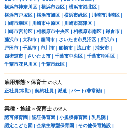
横浜市神奈川区
|
横浜市西区
|
横浜市港北区
|
横浜市戸塚区
|
横浜市旭区
|
横浜市緑区
|
川崎市川崎区
|
川崎市幸区
|
川崎市中原区
|
川崎市高津区
|
川崎市宮前区
|
相模原市中央区
|
相模原市南区
|
鎌倉市
|
藤沢市
|
大和市
|
座間市
|
さいたま市見沼区
|
所沢市
|
戸田市
|
千葉市
|
市川市
|
船橋市
|
流山市
|
浦安市
|
四街道市
|
さいたま市
|
千葉市中央区
|
千葉市稲毛区
|
千葉市花見川区
|
千葉市緑区
|
雇用形態
保育士
×
の求人
正社員(常勤)
|
契約社員
|
派遣
|
パート(非常勤)
|
業種・施設
保育士
×
の求人
認可保育園
|
認証保育園
|
小規模保育園
|
乳児院
|
認定こども園
|
企業主導型保育園
|
その他保育施設
|