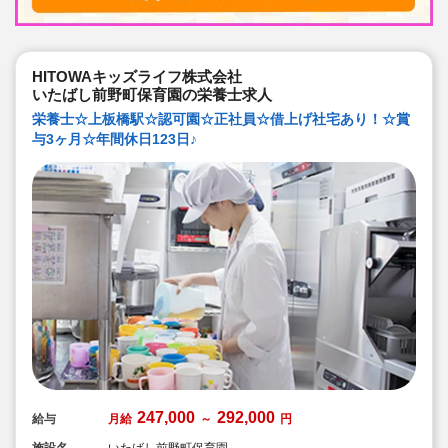
HITOWAキッズライフ株式会社
いたばし前野町保育園の栄養士求人
栄養士☆上板橋駅☆認可園☆正社員☆借上げ社宅あり！☆賞
与3ヶ月☆年間休日123日♪
247,000
292,000
給与
月給
～
円