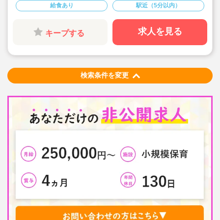
付与！特別休暇も年5日もらえるので、プライベートも大
給食あり
駅近（5分以内）
切にしながら働けます♪
◇借り上げ社宅制度があるので新生活も安心！
◇祝い金や表彰、休暇制度など、福利厚生が充実した法
人。
求人を見る
キープする
◇ライフワークバランスを考慮し、職員がのびのびと働
ける環境を整えています♪
◇各種研修があるので、ブランクのある方や未経験の方
もお気軽にエントリーください！
検索条件を変更