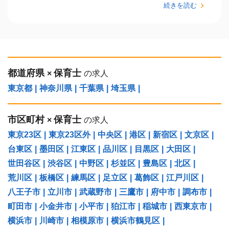
続きを読む
都道府県
保育士
×
の求人
東京都
|
神奈川県
|
千葉県
|
埼玉県
|
市区町村
保育士
×
の求人
東京23区
|
東京23区外
|
中央区
|
港区
|
新宿区
|
文京区
|
台東区
|
墨田区
|
江東区
|
品川区
|
目黒区
|
大田区
|
世田谷区
|
渋谷区
|
中野区
|
杉並区
|
豊島区
|
北区
|
荒川区
|
板橋区
|
練馬区
|
足立区
|
葛飾区
|
江戸川区
|
八王子市
|
立川市
|
武蔵野市
|
三鷹市
|
府中市
|
調布市
|
町田市
|
小金井市
|
小平市
|
狛江市
|
稲城市
|
西東京市
|
横浜市
|
川崎市
|
相模原市
|
横浜市鶴見区
|