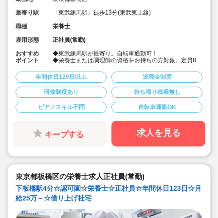
最寄り駅
「東武練馬駅」徒歩13分(東武東上線)
職種
栄養士
雇用形態
正社員(常勤)
おすすめ
◆東武練馬駅が最寄り。自転車通勤可！
ポイント
◆栄養士または調理師の資格をお持ちの方対象。定員80
名の認可保育園で、調理のお仕事をお任せします♪
◆月給25万～/別途経験手当あり☆
年間休日120日以上
退職金制度
◆年間休日123日。有給は入社時に3日+半年後に10日付
与！特別休暇も年5日でプライベート充実☆
研修制度あり
持ち帰り残業無し
◆借り上げ社宅制度あり！(敷金礼金なし)
◆介護休暇・産前産後休暇・育児休暇の取得率100％！
ピアノスキル不問
自転車通勤OK
復帰率も83％♪
◆「食」の面から子ども達を支える、やりがいのあるお
仕事です。
求人を見る
キープする
東京都板橋区の栄養士求人正社員(常勤)
下板橋駅4分☆認可園☆栄養士☆正社員☆年間休日123日☆月
給25万～☆借り上げ社宅