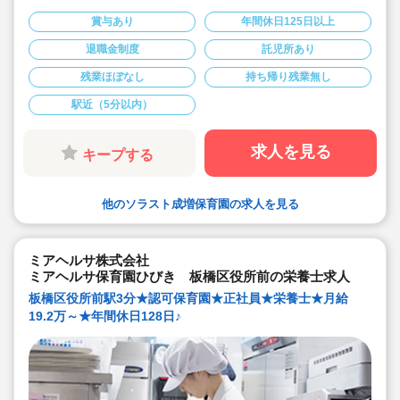
■入社月より初年度分の有給休暇10日を付与します！
■年間休日125日でプライベート充実！
賞与あり
年間休日125日以上
■産休・育休取得率100％育休後復帰率100％以上！
■福利厚生充実♪
退職金制度
託児所あり
■充実した研修制度
残業ほぼなし
持ち帰り残業無し
駅近（5分以内）
求人を見る
キープする
他のソラスト成増保育園の求人を見る
ミアヘルサ株式会社
ミアヘルサ保育園ひびき 板橋区役所前の栄養士求人
板橋区役所前駅3分★認可保育園★正社員★栄養士★月給
19.2万～★年間休日128日♪