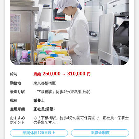
250,000
310,000
給与
月給
～
円
勤務地
東京都板橋区
最寄り駅
「下板橋駅」徒歩4分(東武東上線)
職種
栄養士
雇用形態
正社員(常勤)
おすすめ
◇「下板橋駅」徒歩4分の認可保育園で、正社員・栄養士
ポイント
の募集です♪
◇月給250,000円～310,000円★別途、経験に応じて手当
てがつきます！
年間休日120日以上
退職金制度
◇年間休日123日！有給は入社地点で3日、半年後に10日