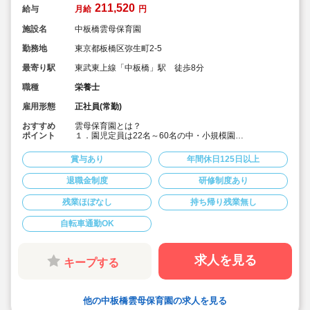
211,520
給与
月給
円
施設名
中板橋雲母保育園
勤務地
東京都板橋区弥生町2-5
最寄り駅
東武東上線「中板橋」駅 徒歩8分
職種
栄養士
雇用形態
正社員(常勤)
おすすめ
雲母保育園とは？
ポイント
１．園児定員は22名～60名の中・小規模園
アットホームな雰囲気の中で、子どもたちに寄り添い成
長を見守ることができます。
賞与あり
年間休日125日以上
２．食育へのこだわりがすごい！
退職金制度
研修制度あり
各園、管理栄養士・栄養士を複数名配置しています。独
自の食育への取り組みは以下です。
残業ほぼなし
持ち帰り残業無し
【オリジナルの献立作成】
各園、毎月自由にテーマを決めて献立を作成。
自転車通勤OK
(例)「世界の料理を和風アレンジ給食」・「日本の郷土料
理献立」など、地域の特性や子ども達の好みを取り入れ
ています。
求人を見る
キープする
【クッキング保育】
月に1回程度、クッキング保育を取り入れ、子どもたちの
食への興味を引き出しています。子ども達と一緒に食材
の買い出しに行くこともあります！
他の中板橋雲母保育園の求人を見る