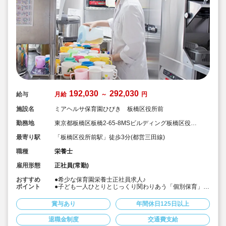
192,030
292,030
給与
月給
～
円
施設名
ミアヘルサ保育園ひびき 板橋区役所前
勤務地
東京都板橋区板橋2-65-8MSビルディング板橋区役所
前
最寄り駅
「板橋区役所前駅」徒歩3分(都営三田線)
職種
栄養士
雇用形態
正社員(常勤)
おすすめ
●希少な保育園栄養士正社員求人♪
ポイント
●子ども一人ひとりとじっくり関わりあう「個別保育」を
推進しています
●板橋区役所前駅徒歩3分！通勤ラクラク♪
賞与あり
年間休日125日以上
●年間休日128日！福利厚生充実しているのでプライベー
トと両立しながらお仕事出来ます
退職金制度
交通費支給