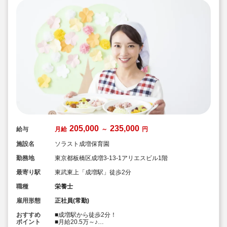
スを行い、信頼関係を培っていきます。
そして、雲母保育園の売りは何と言っても
『働いている職員みなさん』です！
205,000
235,000
給与
月給
～
円
施設名
ソラスト成増保育園
勤務地
東京都板橋区成増3-13-1アリエスビル1階
最寄り駅
東武東上「成増駅」徒歩2分
職種
栄養士
雇用形態
正社員(常勤)
おすすめ
■成増駅から徒歩2分！
ポイント
■月給20.5万～♪