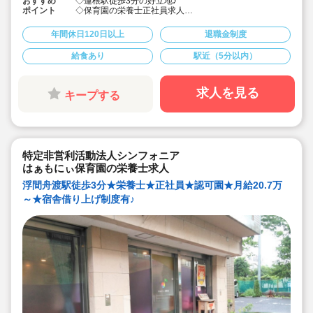
おすすめ
◇蓮根駅徒歩3分の好立地♪
ポイント
◇保育園の栄養士正社員求人
◇年間休日120日以上でしっかりお休みとれます♪
◇有給休暇は取得率73％と高く、初年度は入社時に3日
年間休日120日以上
退職金制度
間付与されるので安心です！
◇各種研修を無理なく実施し、ブランクある方や未経験
給食あり
駅近（5分以内）
の方も安心！主任・副園長・園長とキャリアアップ可
能！
求人を見る
キープする
特定非営利活動法人シンフォニア
はぁもにぃ保育園の栄養士求人
浮間舟渡駅徒歩3分★栄養士★正社員★認可園★月給20.7万
～★宿舎借り上げ制度有♪