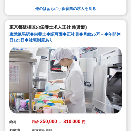
他のはぁもにぃ保育園の求人を見る
東京都板橋区の栄養士求人正社員(常勤)
東武練馬駅◆栄養士◆認可園◆正社員◆月給25万～◆年間休
日123日◆社宅制度あり
250,000
310,000
給与
月給
～
円
勤務地
東京都板橋区