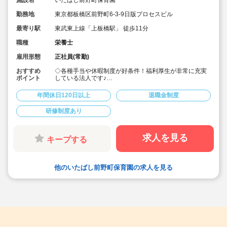
施設名
いたばし前野町保育園
勤務地
東京都板橋区前野町6-3-9日版プロセスビル
最寄り駅
東武東上線「上板橋駅」 徒歩11分
職種
栄養士
雇用形態
正社員(常勤)
おすすめ
◇各種手当や休暇制度が好条件！福利厚生が非常に充実
ポイント
している法人です♪
◇「上板橋駅」徒歩11分！
◇月給247,000円～292,000円 / 賞与3ヶ月☆
年間休日120日以上
退職金制度
◇キャリアアップ研修の修了者は「処遇改善Ⅱ」手当て
として月5,000円を給与に加算♪
研修制度あり
◇年間休日123日程度 / お休みが多く、プライベートの時
間もしっかり確保できます
◇時短勤務制度・子の看護休暇・ひとり親手当てなど育
児支援も充実◎
求人を見る
キープする
◇借上げ社宅制度利用可！初期費用補助+引っ越し手当あ
りと好条件です！(規定有)
◇残業少なめ！昨年度で月平均5.4時間(16.2分程度/日割
り) 残業代は1分単位で支給しています♪
他のいたばし前野町保育園の求人を見る
◇多彩な研修を年間25講座(215回)以上実施！安定の就業
環境で働きながら、キャリアアップを目指せる体制です
☆