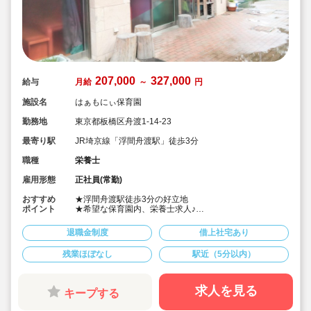
207,000
327,000
給与
月給
～
円
施設名
はぁもにぃ保育園
勤務地
東京都板橋区舟渡1-14-23
最寄り駅
JR埼京線「浮間舟渡駅」徒歩3分
職種
栄養士
雇用形態
正社員(常勤)
おすすめ
★浮間舟渡駅徒歩3分の好立地
ポイント
★希望な保育園内、栄養士求人♪
★宿舎借り上げ制度利用可能です♪
★音楽と食育で、子どもたちの知恵と感性を育みます♪
退職金制度
借上社宅あり
★家庭と両立しながら、じっくりと腰を据えて長く働く
ことができる環境です♪
残業ほぼなし
駅近（5分以内）
★残業はほとんどなし。プライベートも充実できます♪
★日本人が古くから大切にしてきた食の知恵を子どもた
ちと一緒に大切にしています♪
求人を見る
キープする