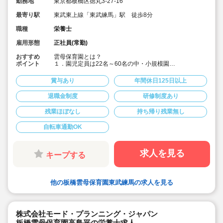
勤務地
東京都板橋区徳丸3-27-16
最寄り駅
東武東上線「東武練馬」駅 徒歩8分
職種
栄養士
雇用形態
正社員(常勤)
おすすめ
雲母保育園とは？
ポイント
１．園児定員は22名～60名の中・小規模園
アットホームな雰囲気の中で、子どもたちに寄り添い成
長を見守ることができます。
賞与あり
年間休日125日以上
２．食育へのこだわりがすごい！
退職金制度
研修制度あり
各園、管理栄養士・栄養士を複数名配置しています。独
自の食育への取り組みは以下です。
残業ほぼなし
持ち帰り残業無し
【オリジナルの献立作成】
各園、毎月自由にテーマを決めて献立を作成。
自転車通勤OK
(例)「世界の料理を和風アレンジ給食」・「日本の郷土料
理献立」など、地域の特性や子ども達の好みを取り入れ
ています。
求人を見る
キープする
【クッキング保育】
月に1回程度、クッキング保育を取り入れ、子どもたちの
食への興味を引き出しています。子ども達と一緒に食材
他の板橋雲母保育園東武練馬の求人を見る
の買い出しに行くこともあります！
【管理栄養士・栄養士の日常的保育】
管理栄養士・栄養士も交代で保育に入っています。子ど
もたちの様子を間近で見ることで、1人1人に合った食の
株式会社モード・プランニング・ジャパン
面から成長を支えています。
板橋雲母保育園高島平の栄養士求人