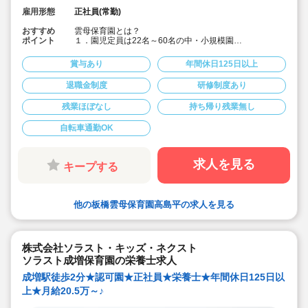
雇用形態
正社員(常勤)
おすすめ
雲母保育園とは？
ポイント
１．園児定員は22名～60名の中・小規模園
アットホームな雰囲気の中で、子どもたちに寄り添い成
長を見守ることができます。
賞与あり
年間休日125日以上
２．食育へのこだわりがすごい！
退職金制度
研修制度あり
各園、管理栄養士・栄養士を複数名配置しています。独
自の食育への取り組みは以下です。
残業ほぼなし
持ち帰り残業無し
【オリジナルの献立作成】
各園、毎月自由にテーマを決めて献立を作成。
自転車通勤OK
(例)「世界の料理を和風アレンジ給食」・「日本の郷土料
理献立」など、地域の特性や子ども達の好みを取り入れ
ています。
求人を見る
キープする
【クッキング保育】
月に1回程度、クッキング保育を取り入れ、子どもたちの
食への興味を引き出しています。子ども達と一緒に食材
他の板橋雲母保育園高島平の求人を見る
の買い出しに行くこともあります！
【管理栄養士・栄養士の日常的保育】
管理栄養士・栄養士も交代で保育に入っています。子ど
もたちの様子を間近で見ることで、1人1人に合った食の
株式会社ソラスト・キッズ・ネクスト
面から成長を支えています。
ソラスト成増保育園の栄養士求人
３．保護者との『5分間対話』
成増駅徒歩2分★認可園★正社員★栄養士★年間休日125日以
毎日、お迎えの際に保護者の方とお話します。保護者の
上★月給20.5万～♪
方との何気ない会話、管理栄養士・栄養士としてのみな
らず、保育のプロとして、保育面や栄養面でのアドバイ