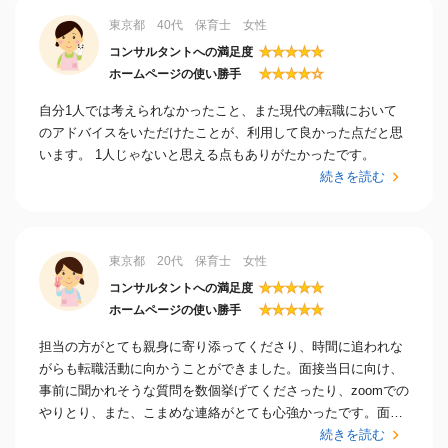
東京都 40代 保育士 女性
★
★
★
★
★
コンサルタントへの満足度
★
★
★
★
☆
ホームページの使い勝手
自分1人では考えられなかったこと、また現代の転職において
のアドバイスをいただけたことが、利用して良かった点だと思
います。 1人じゃないと思える点もありがたかったです。
続きを読む
東京都 20代 保育士 女性
★
★
★
★
★
コンサルタントへの満足度
★
★
★
★
★
ホームページの使い勝手
担当の方がとても親身に寄り添ってくださり、時間に追われな
がらも転職活動に向かうことができました。面接当日に向け、
事前に聞かれそうな質問を数個挙げてくださったり、zoomでの
やりとり、また、こまめな連絡がとても心強かったです。面接
後の対応もこまめにしてくださりました。
続きを読む