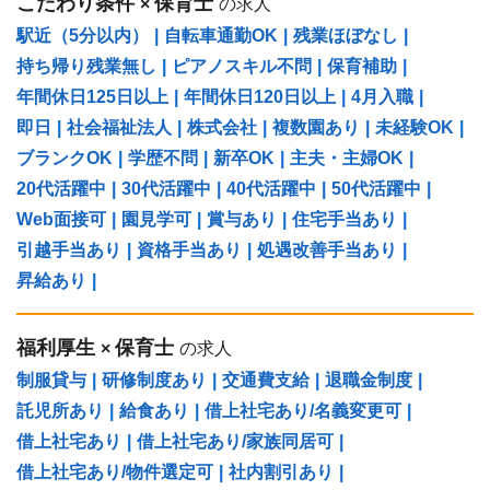
こだわり条件
保育士
×
の求人
駅近（5分以内）
|
自転車通勤OK
|
残業ほぼなし
|
持ち帰り残業無し
|
ピアノスキル不問
|
保育補助
|
年間休日125日以上
|
年間休日120日以上
|
4月入職
|
即日
|
社会福祉法人
|
株式会社
|
複数園あり
|
未経験OK
|
ブランクOK
|
学歴不問
|
新卒OK
|
主夫・主婦OK
|
20代活躍中
|
30代活躍中
|
40代活躍中
|
50代活躍中
|
Web面接可
|
園見学可
|
賞与あり
|
住宅手当あり
|
引越手当あり
|
資格手当あり
|
処遇改善手当あり
|
昇給あり
|
福利厚生
保育士
×
の求人
制服貸与
|
研修制度あり
|
交通費支給
|
退職金制度
|
託児所あり
|
給食あり
|
借上社宅あり/名義変更可
|
借上社宅あり
|
借上社宅あり/家族同居可
|
借上社宅あり/物件選定可
|
社内割引あり
|