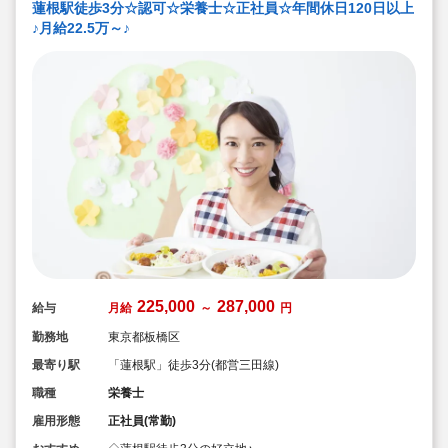
蓮根駅徒歩3分☆認可☆栄養士☆正社員☆年間休日120日以上
♪月給22.5万～♪
225,000
287,000
給与
月給
～
円
勤務地
東京都板橋区
最寄り駅
「蓮根駅」徒歩3分(都営三田線)
職種
栄養士
雇用形態
正社員(常勤)