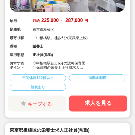
225,000
287,000
給与
月給
～
円
勤務地
東京都板橋区
最寄り駅
「中板橋駅」徒歩6分(東武東上線)
職種
栄養士
雇用形態
正社員(常勤)
おすすめ
◇中板橋駅徒歩6分の認可保育園
ポイント
◇保育園の栄養士正社員求人
◇年間休日120日以上でしっかりお休みとれます♪
◇有給休暇は取得率73％と高く、初年度は入社時に3日
年間休日120日以上
退職金制度
間付与されるので安心です！
◇各種研修を無理なく実施し、ブランクある方や未経験
給食あり
の方も安心！主任・副園長・園長とキャリアアップ可
能！
求人を見る
キープする
東京都板橋区の栄養士求人正社員(常勤)