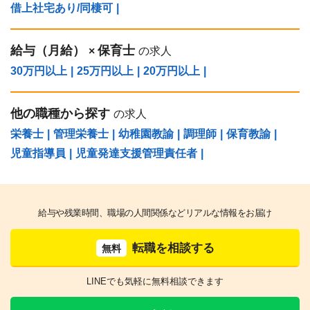
借上社宅あり/同棲可
|
給与（⽉給）
保育士
×
の求人
30万円以上
|
25万円以上
|
20万円以上
|
他の職種から探す
の求人
栄養士
|
管理栄養士
|
幼稚園教諭
|
調理師
|
保育教諭
|
児童指導員
|
児童発達支援管理責任者
|
給与や残業時間、職場の人間関係などリアルな情報をお届け
転職を相談する
無料
LINEでも気軽に無料相談できます