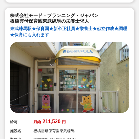
【管理栄養士・栄養士の日常的保育】
管理栄養士・栄養士も交代で保育に入っています。子ど
もたちの様子を間近で見ることで、1人1人に合った食の
株式会社モード・プランニング・ジャパン
面から成長を支えています。
板橋雲母保育園東武練馬の栄養士求人
３．保護者との『5分間対話』
東武練馬駅★保育園★新卒正社員★栄養士★献立作成★調理
毎日、お迎えの際に保護者の方とお話します。保護者の
★保育にも入れます
方との何気ない会話、管理栄養士・栄養士としてのみな
らず、保育のプロとして、保育面や栄養面でのアドバイ
スを行い、信頼関係を培っていきます。
そして、雲母保育園の売りは何と言っても
『働いている職員みなさん』です！
211,520
給与
月給
円
施設名
板橋雲母保育園東武練馬