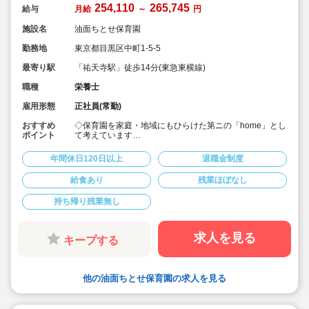
254,110
265,745
給与
月給
～
円
施設名
油面ちとせ保育園
勤務地
東京都目黒区中町1-5-5
最寄り駅
「祐天寺駅」徒歩14分(東急東横線)
職種
栄養士
雇用形態
正社員(常勤)
おすすめ
◇保育園を家庭・地域にもひらけた第ニの「home」とし
ポイント
て考えています
◇希少な保育園栄養士求人♪
◇月給25.4万円以上！賞与3.5ヶ月！年度末一時金支給あ
年間休日120日以上
退職金制度
り♪
◇安定した大手社会福祉法人のお仕事です♪
給食あり
残業ほぼなし
◇持ち帰りなし。残業もほとんどありませんが、残業し
た場合は別途残業代支給あります
持ち帰り残業無し
◇宿舎借り上げ制度利用可能です（家族同居可能）
◇退職金制度も勤続1年以上で支給されるなど安心して勤
務頂けます
◇積立金・退職共済など、生活を大切に過ごすことがで
求人を見る
キープする
きる労働環境です
◇スタッフが自然とお互いに助け合える風土の当法人。
研修で教えるだけでなく、先輩スタッフが丁寧にフォロ
ーします
他の油面ちとせ保育園の求人を見る
◇風通し良く業務に不安を感じるという方もご安心くだ
さい”