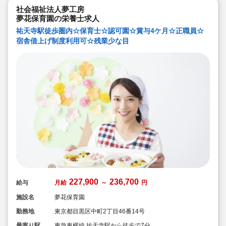
社会福祉法人夢工房
夢花保育園の栄養士求人
祐天寺駅徒歩圏内☆保育士☆認可園☆賞与4ケ月☆正職員☆
宿舎借上げ制度利用可☆残業少な目
227,900
236,700
給与
月給
～
円
施設名
夢花保育園
勤務地
東京都目黒区中町2丁目46番14号
最寄り駅
東急東横線 祐天寺駅から徒歩で7分