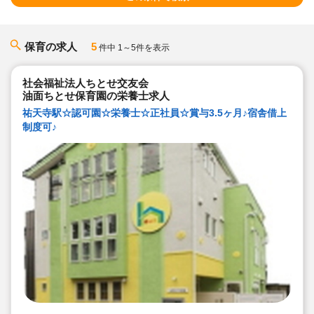
保育の求人
5
件中 1～5件を表示
社会福祉法人ちとせ交友会
油面ちとせ保育園の栄養士求人
祐天寺駅☆認可園☆栄養士☆正社員☆賞与3.5ヶ月♪宿舎借上
制度可♪