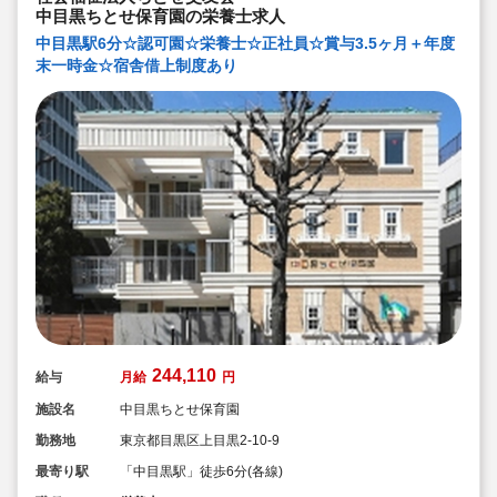
中目黒ちとせ保育園の栄養士求人
中目黒駅6分☆認可園☆栄養士☆正社員☆賞与3.5ヶ月＋年度
末一時金☆宿舎借上制度あり
244,110
給与
月給
円
施設名
中目黒ちとせ保育園
勤務地
東京都目黒区上目黒2-10-9
最寄り駅
「中目黒駅」徒歩6分(各線)