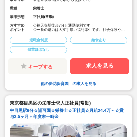
職種
栄養士
雇用形態
正社員(常勤)
おすすめ
◇祐天寺駅徒歩7分と通勤便利です！
ポイント
◇一番の魅力は大変手厚い福利厚生です。社会保険や退
職金などはもちろんのこと住宅補助あります
◇宿舎借り上げ制度利用可能です
退職金制度
給食あり
◇有給休暇は入職時に付与しています◎安心してお仕事
をスタートできます。
残業ほぼなし
◇賞与は4ケ月実績と手厚いです
◇経験が少ない方には先輩職員が丁寧に指導します。ご
安心ください。
◇お庭も園舎も広々と綺麗です。屋上もあります
求人を見る
キープする
他の夢花保育園 の求人を見る
東京都目黒区の栄養士求人正社員(常勤)
中目黒駅6分☆認可園☆栄養士☆正社員☆月給24.4万～☆賞
与3.5ヶ月＋年度末一時金