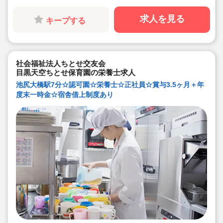
◇職員配置が多くお休みが取りやすい環境。育産休
100％取得可。介護休暇も取得可能です◎
◇退職金制度や積立金・退職共済など、将来の備えにな
求人を見る
キープする
る制度も導入されています。
◇子どもたちの考えや、それぞれのペースを大事にした
保育活動に取り組んでいます！
◇スタッフが自然とお互いに助け合える風土の当法人。
研修で教えるだけでなく、先輩スタッフが日々丁寧にフ
ォローします♪
社会福祉法人ちとせ交友会
目黒天空ちとせ保育園の栄養士求人
池尻大橋駅7分☆認可園☆栄養士☆正社員☆賞与3.5ヶ月＋年
度末一時金☆宿舎借上制度あり