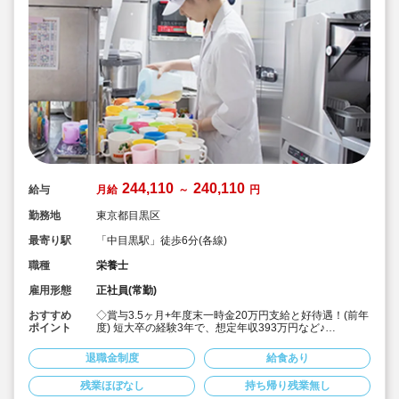
244,110
240,110
給与
月給
～
円
勤務地
東京都目黒区
最寄り駅
「中目黒駅」徒歩6分(各線)
職種
栄養士
雇用形態
正社員(常勤)
おすすめ
◇賞与3.5ヶ月+年度末一時金20万円支給と好待遇！(前年
ポイント
度) 短大卒の経験3年で、想定年収393万円など♪
◇「中目黒駅」徒歩6分の認可保育園。栄養士・管理栄養
士の募集求人です♪
退職金制度
給食あり
◇安定した大手社会福祉法人のお仕事です♪
◇持ち帰り仕事なし。残業もほとんどありません
残業ほぼなし
持ち帰り残業無し
◇残業が発生した場合は別途手当て支給！