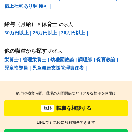
借上社宅あり/同棲可
|
給与（⽉給）
保育士
×
の求人
30万円以上
|
25万円以上
|
20万円以上
|
他の職種から探す
の求人
栄養士
|
管理栄養士
|
幼稚園教諭
|
調理師
|
保育教諭
|
児童指導員
|
児童発達支援管理責任者
|
給与や残業時間、職場の人間関係などリアルな情報をお届け
転職を相談する
無料
LINEでも気軽に無料相談できます