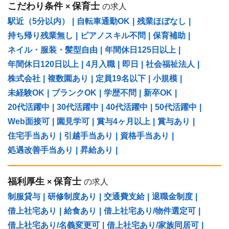
こだわり条件
保育士
×
の求人
駅近（5分以内）
|
自転車通勤OK
|
残業ほぼなし
|
持ち帰り残業無し
|
ピアノスキル不問
|
保育補助
|
ネイル・服装・髪型自由
|
年間休日125日以上
|
年間休日120日以上
|
4月入職
|
即日
|
社会福祉法人
|
株式会社
|
複数園あり
|
定員19名以下
|
小規模
|
未経験OK
|
ブランクOK
|
学歴不問
|
新卒OK
|
20代活躍中
|
30代活躍中
|
40代活躍中
|
50代活躍中
|
Web面接可
|
園見学可
|
賞与4ヶ月以上
|
賞与あり
|
住宅手当あり
|
引越手当あり
|
資格手当あり
|
処遇改善手当あり
|
昇給あり
|
福利厚生
保育士
×
の求人
制服貸与
|
研修制度あり
|
交通費支給
|
退職金制度
|
借上社宅あり
|
給食あり
|
借上社宅あり/物件選定可
|
借上社宅あり/名義変更可
|
借上社宅あり/家族同居可
|