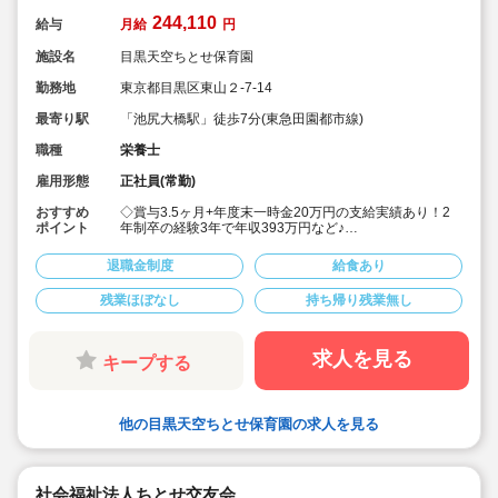
244,110
給与
月給
円
施設名
目黒天空ちとせ保育園
勤務地
東京都目黒区東山２-7-14
最寄り駅
「池尻大橋駅」徒歩7分(東急田園都市線)
職種
栄養士
雇用形態
正社員(常勤)
おすすめ
◇賞与3.5ヶ月+年度末一時金20万円の支給実績あり！2
ポイント
年制卒の経験3年で年収393万円など♪
◇月給244,110円～+経験加算（例:短大卒＋経験3年：月
給255,880円）
退職金制度
給食あり
◇安定した大手社会福祉法人のお仕事です
◇有給休暇(初年度10日)とは別に、入社後すぐに使える
残業ほぼなし
持ち帰り残業無し
リフレッシュ休暇を6日付与！
◇残業がほぼ無く、月平均3時間(9分/日)程度。残業代は
全額支給！
◇職員配置も多く、お休みが取りやすいです
求人を見る
キープする
◇宿舎借り上げ制度利用可◎(家族同居OK）
◇積立金・退職共済など、将来の備えも万全
◇子どもたちの考えを尊重し、一人ひとりのペースを大
事にした保育を実践しています。
他の目黒天空ちとせ保育園の求人を見る
◇家庭や地域にもひらけた、第ニの「home」を目指し
て、明るく親しみのある園運営を心がけている法人で
す！
社会福祉法人ちとせ交友会