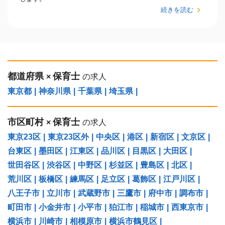
続きを読む
都道府県
保育士
×
の求人
東京都
|
神奈川県
|
千葉県
|
埼玉県
|
市区町村
保育士
×
の求人
東京23区
|
東京23区外
|
中央区
|
港区
|
新宿区
|
文京区
|
台東区
|
墨田区
|
江東区
|
品川区
|
目黒区
|
大田区
|
世田谷区
|
渋谷区
|
中野区
|
杉並区
|
豊島区
|
北区
|
荒川区
|
板橋区
|
練馬区
|
足立区
|
葛飾区
|
江戸川区
|
八王子市
|
立川市
|
武蔵野市
|
三鷹市
|
府中市
|
調布市
|
町田市
|
小金井市
|
小平市
|
狛江市
|
稲城市
|
西東京市
|
横浜市
|
川崎市
|
相模原市
|
横浜市鶴見区
|