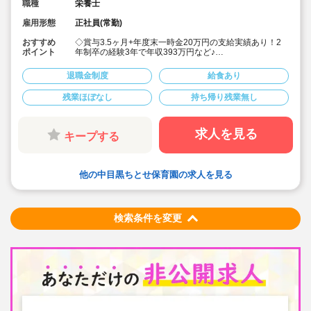
職種
栄養士
雇用形態
正社員(常勤)
おすすめ
◇賞与3.5ヶ月+年度末一時金20万円の支給実績あり！2
ポイント
年制卒の経験3年で年収393万円など♪
◇月給244,110円～+経験加算（例:短大卒＋経験3年：月
給255,880円）
退職金制度
給食あり
◇安定した大手社会福祉法人のお仕事です
◇有給休暇(初年度10日)とは別に、入社後すぐに使える
残業ほぼなし
持ち帰り残業無し
リフレッシュ休暇を6日付与！
◇残業がほぼ無く、月平均3時間(9分/日)程度。残業代は
全額支給！
◇職員配置も多く、お休みが取りやすいです
求人を見る
キープする
◇宿舎借り上げ制度利用可◎(家族同居OK）
◇積立金・退職共済など、将来の備えも万全
◇子どもたちの考えを尊重し、一人ひとりのペースを大
事にした保育を実践しています。
他の中目黒ちとせ保育園の求人を見る
◇家庭や地域にもひらけた、第ニの「home」を目指し
て、明るく親しみのある園運営を心がけている法人で
す！
検索条件を変更