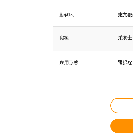
勤務地
東京都
職種
栄養士
雇用形態
選択な