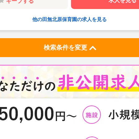
求人を見る
キープする
立がしやすい環
☆正社員登用の
☆退職金共済に
他の田無北原保育園の求人を見る
化があっても安
☆住宅・家族手
☆遊具のある園
検索条件を変更
り、食育にも力
☆給食（昼食）
です