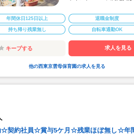
アットホームな
成長を見守るこ
年間休日125日以上
退職金制度
２．食育へのこ
持ち帰り残業無し
自転車通勤OK
各園、管理栄養
独自の食育への
求人を見る
キープする
【オリジナルの
各園、毎月自由
(例)「世界の
他の西東京雲母保育園の求人を見る
土料理献立」な
り入れています
【クッキング保
月に1回程度、
ちの食への興味
に食材の買い出
人
【管理栄養士・
☆契約社員☆賞与5ケ月☆残業ほぼ無し☆年間