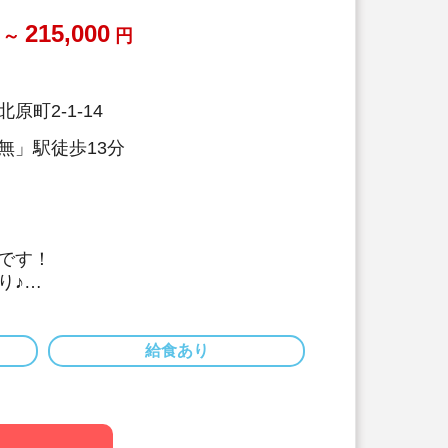
養士も交代で保育に入っています。子
を間近で見ることで、1人1人に合っ
215,000
～
円
長を支えています。
『5分間対話』
原町2-1-14
際に保護者の方とお話します。保護者
い会話、管理栄養士・栄養士としての
無」駅徒歩13分
のプロとして、保育面や栄養面でのア
、信頼関係を培っていきます。
育園の売りは何と言っても
員みなさん』です！
です！
り♪
認可保育園で、園児と職員（20名程
やつの調理業務です。
で対応しています。大量調理のご経験
給食あり
経験でも可能です。
開園した歴史ある保育園、
に包まれた広い園庭が特徴です♪
0日・残業ほぼ無し！プライベートと両