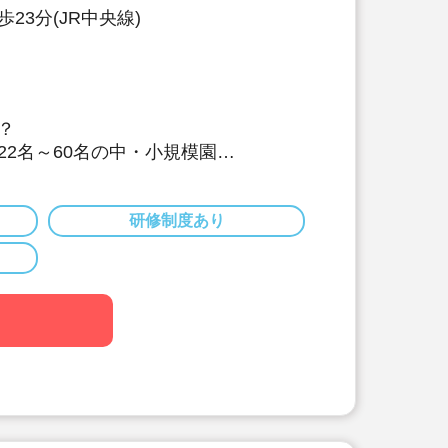
23分(JR中央線)
？
22名～60名の中・小規模園
雰囲気の中で、子どもたちに寄り添い
とができます。
研修制度あり
だわりがすごい！
士・栄養士を複数名配置しています。
取り組みは以下です。
献立作成】
にテーマを決めて献立を作成。
料理を和風アレンジ給食」・「日本の郷
ど、地域の特性や子ども達の好みを取
。