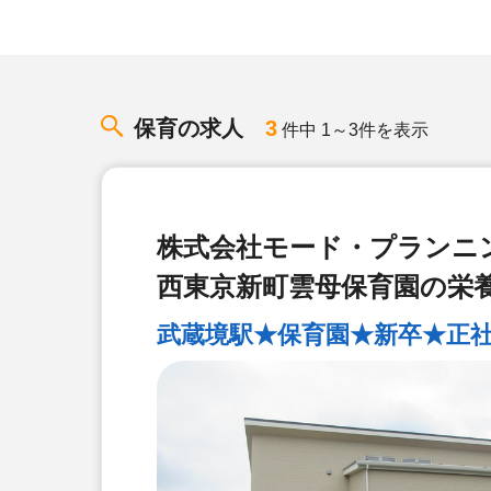
保育の求人
3
件中 1～3件を表示
株式会社モード・プランニ
西東京新町雲母保育園の栄
武蔵境駅★保育園★新卒★正