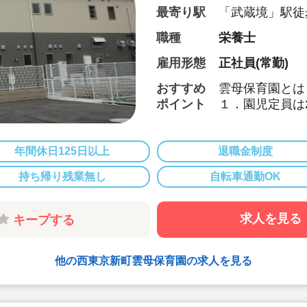
最寄り駅
「武蔵境」駅徒歩
職種
栄養士
雇用形態
正社員(常勤)
おすすめ
雲母保育園とは
ポイント
１．園児定員は
アットホームな
成長を見守るこ
年間休日125日以上
退職金制度
２．食育へのこ
持ち帰り残業無し
自転車通勤OK
各園、管理栄養
独自の食育への
求人を見る
キープする
【オリジナルの
各園、毎月自由
(例)「世界の
他の西東京新町雲母保育園の求人を見る
土料理献立」な
り入れています