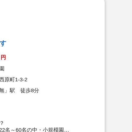
育】
クッキング保育を取り入れ、子どもた
を引き出しています。子ども達と一緒
しに行くこともあります！
栄養士の日常的保育】
す
養士も交代で保育に入っています。子
を間近で見ることで、1人1人に合っ
円
長を支えています。
園
『5分間対話』
原町1-3-2
際に保護者の方とお話します。保護者
い会話、管理栄養士・栄養士としての
無」駅 徒歩8分
のプロとして、保育面や栄養面でのア
、信頼関係を培っていきます。
育園の売りは何と言っても
員みなさん』です！
？
22名～60名の中・小規模園