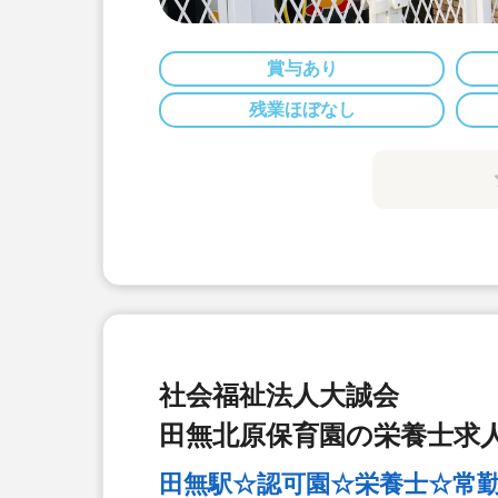
賞与あり
残業ほぼなし
社会福祉法人大誠会
田無北原保育園の栄養士求
田無駅☆認可園☆栄養士☆常勤