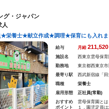
【クッキング保
月に1回程度、
ング・ジャパン
ちの食への興味
に食材の買い出
求人
【管理栄養士・
員★栄養士★献立作成★調理★保育にも入れま
管理栄養士・栄
どもたちの様子
211,520
給与
月給
た食の面から成
施設名
西東京雲母保育
３．保護者との
勤務地
東京都西東京市西
毎日、お迎えの
の方との何気な
最寄り駅
西武新宿線「田
みならず、保育
職種
栄養士
ドバイスを行い
雇用形態
正社員(常勤)
そして、雲母保
『働いている職
おすすめ
雲母保育園とは
ポイント
１．園児定員は