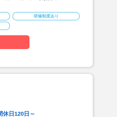
雰囲気の中で、子どもたちに寄り添い
とができます。
研修制度あり
だわりがすごい！
士・栄養士を複数名配置しています。
取り組みは以下です。
献立作成】
にテーマを決めて献立を作成。
料理を和風アレンジ給食」・「日本の郷
ど、地域の特性や子ども達の好みを取
。
育】
クッキング保育を取り入れ、子どもた
を引き出しています。子ども達と一緒
しに行くこともあります！
栄養士の日常的保育】
休日120日～