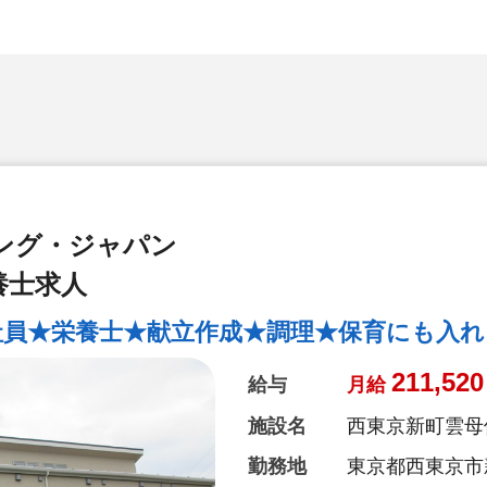
ング・ジャパン
養士求人
社員★栄養士★献立作成★調理★保育にも入れ
211,520
給与
月給
施設名
西東京新町雲母
勤務地
東京都西東京市新町