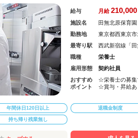
管理栄養士・栄
どもたちの様子
210,000
給与
月給
た食の面から成
施設名
田無北原保育園
３．保護者との
勤務地
東京都西東京市北
毎日、お迎えの
の方との何気な
最寄り駅
西武新宿線「田
みならず、保育
職種
栄養士
ドバイスを行い
雇用形態
契約社員
そして、雲母保
『働いている職
おすすめ
☆栄養士の募集
ポイント
☆賞与・昇給あ
☆定員94名の
度）の給食とお
☆給食は複数名
年間休日120日以上
退職金制度
あれば保育園未
持ち帰り残業無し
☆昭和55年に
大きな桜の木々
☆年間休日12