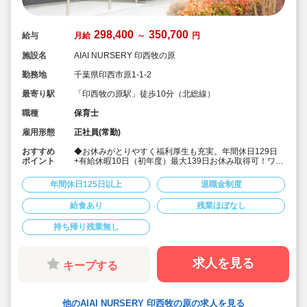
298,400
350,700
給与
月給
～
円
施設名
AIAI NURSERY 印西牧の原
勤務地
千葉県印西市原1-1-2
最寄り駅
「印西牧の原駅」徒歩10分（北総線）
職種
保育士
雇用形態
正社員(常勤)
おすすめ
◆お休みがとりやすく福利厚生も充実。年間休日129日
ポイント
+有給休暇10日（初年度）最大139日お休み取得可！ワー
クライフバランスを大切に働けます。
◆給食費補助、借り上げ社宅制度あり、退職金制度など
年間休日125日以上
退職金制度
福利厚生も充実しています
◆少人数制保育で子ども一人ひとりに寄り添う保育がで
給食あり
残業ほぼなし
きます。
◆チーム保育で複数担任制を取っております。
持ち帰り残業無し
◆保育に専念できる環境づくり
連絡帳や日誌のアプリ化を始め、園だより等も手書き作
業がありません。ICTツールで書類作成の負担を軽減して
います。
求人を見る
キープする
◆子ども主体の温かみのある保育環境を大切にしていま
す。大型遊具や床暖房完備の快適な保育室など、充実し
た環境を整えています。
◆直営の療育施設「AIAIPLUS」からの訪問支援による個
他のAIAI NURSERY 印西牧の原の求人を見る
別療育も行っています。療育へのキャリアチェンジも可