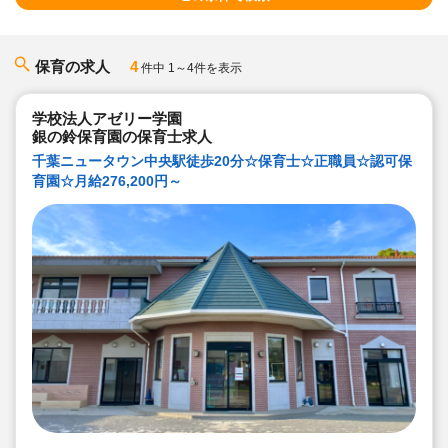
保育の求人
4
件中 1～4件を表示
学校法人アゼリー学園
銀の鈴保育園の保育士求人
千葉ニュータウン中央駅徒歩20分☆保育士☆正職員☆認可保
育園☆月給276,200円～