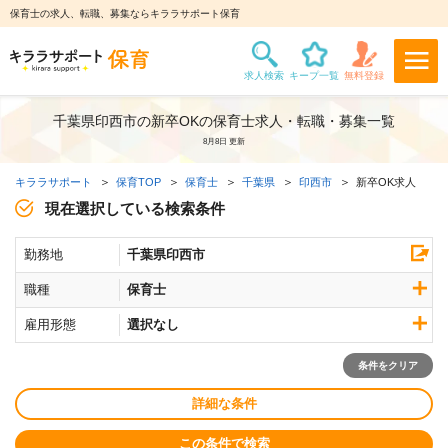
保育士の求人、転職、募集ならキララサポート保育
千葉県印西市の新卒OKの保育士求人・転職・募集一覧
8月8日 更新
キララサポート
保育TOP
保育士
千葉県
印西市
新卒OK求人
現在選択している検索条件
勤務地
千葉県印西市
職種
保育士
雇用形態
選択なし
条件をクリア
詳細な条件
この条件で検索