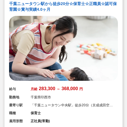
千葉ニュータウン駅から徒歩20分☆保育士☆正職員☆認可保
育園☆賞与実績4.0ヶ月
283,300
368,000
給与
月給
～
円
勤務地
千葉県印西市
最寄り駅
「千葉ニュータウン中央駅」徒歩20分（京成成田空港
線 / 北総鉄道北総線）
職種
保育士
雇用形態
正社員(常勤)