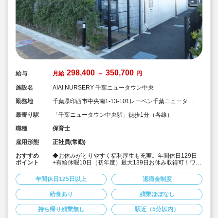
298,400
350,700
給与
月給
～
円
施設名
AIAI NURSERY 千葉ニュータウン中央
勤務地
千葉県印西市中央南1-13-101レーベン千葉ニュータウ
ン中央THE PREMIUM
最寄り駅
「千葉ニュータウン中央駅」徒歩1分（各線）
職種
保育士
雇用形態
正社員(常勤)
おすすめ
◆お休みがとりやすく福利厚生も充実。年間休日129日
ポイント
+有給休暇10日（初年度）最大139日お休み取得可！ワー
クライフバランスを大切に働けます。
◆給食費補助、借り上げ社宅制度あり、退職金制度など
年間休日125日以上
退職金制度
福利厚生も充実しています
◆少人数制保育で子ども一人ひとりに寄り添う保育がで
給食あり
残業ほぼなし
きます。
◆チーム保育で複数担任制を取っております。
持ち帰り残業無し
駅近（5分以内）
◆保育に専念できる環境づくり
連絡帳や日誌のアプリ化を始め、園だより等も手書き作