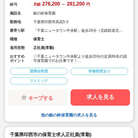
276,200
281,200
給与
月給
～
円
施設名
銀の鈴保育園
勤務地
千葉県印西市高花5-3
最寄り駅
「千葉ニュータウン中央駅」徒歩20分（北総鉄道北総
線）
職種
保育士
雇用形態
正社員(常勤)
おすすめ
◇千葉ニュータウン中央駅より徒歩20分の定員89名の認
ポイント
可保育園でのお仕事です！
◇月給276,200円～281,200円☆
◇土曜日は交替勤務で週休2日制、産休育休も所得しやす
退職金制度
研修制度あり
く、プライベートとのバランスも取りやすい♪
◇即日スタート～来春4月スタートまで、ご相談可能で
リトミック
す！
◇新卒、未経験、業務経験あり、いずれの方もご応募可
能です！
◇姉妹園あり！
求人を見る
キープする
他の銀の鈴保育園の求人を見る
千葉県印西市の保育士求人正社員(常勤)