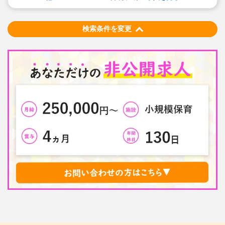
能です。
◆研修制度が充実
ブランクがあっても安心です。勤続年数に合わせた研修
制度を用意しています。
検索条件を変更
◆育児休業取得率94%・復職率89%
◆宿舎借り上げ制度利用可能です！※規定内であれば敷
金・礼金等会社が負担してくださいます。
◆園の壁装飾なし(持ち帰りを発生させないため)