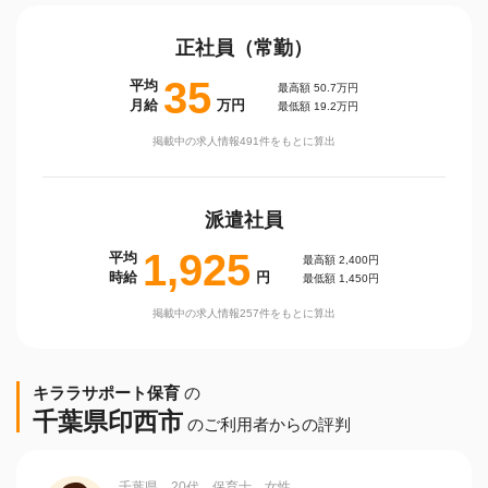
正社員（常勤）
35
平均
最高額 50.7万円
月給
万円
最低額 19.2万円
掲載中の求人情報491件をもとに算出
派遣社員
1,925
平均
最高額 2,400円
時給
円
最低額 1,450円
掲載中の求人情報257件をもとに算出
キララサポート保育
の
千葉県印西市
のご利用者からの評判
千葉県 20代 保育士 女性