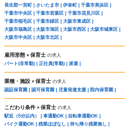
長生郡一宮町
|
さいたま市
|
伊奈町
|
千葉市美浜区
|
千葉市中央区
|
千葉市若葉区
|
千葉市花見川区
|
千葉市稲毛区
|
千葉市緑区
|
大阪市東成区
|
大阪市福島区
|
大阪市旭区
|
大阪市西区
|
大阪市城東区
|
大阪市中央区
|
大阪市北区
|
雇用形態
保育士
×
の求人
パート(非常勤)
|
正社員(常勤)
|
派遣
|
業種・施設
保育士
×
の求人
認証保育園
|
認可保育園
|
児童発達支援
|
院内保育園
|
こだわり条件
保育士
×
の求人
駅近（5分以内）
|
車通勤OK
|
自転車通勤OK
|
バイク通勤OK
|
残業ほぼなし
|
持ち帰り残業無し
|