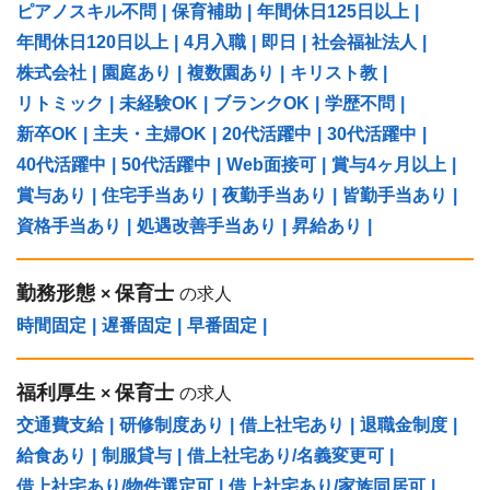
ピアノスキル不問
|
保育補助
|
年間休日125日以上
|
年間休日120日以上
|
4月入職
|
即日
|
社会福祉法人
|
株式会社
|
園庭あり
|
複数園あり
|
キリスト教
|
リトミック
|
未経験OK
|
ブランクOK
|
学歴不問
|
新卒OK
|
主夫・主婦OK
|
20代活躍中
|
30代活躍中
|
40代活躍中
|
50代活躍中
|
Web面接可
|
賞与4ヶ月以上
|
賞与あり
|
住宅手当あり
|
夜勤手当あり
|
皆勤手当あり
|
資格手当あり
|
処遇改善手当あり
|
昇給あり
|
勤務形態
保育士
×
の求人
時間固定
|
遅番固定
|
早番固定
|
福利厚生
保育士
×
の求人
交通費支給
|
研修制度あり
|
借上社宅あり
|
退職金制度
|
給食あり
|
制服貸与
|
借上社宅あり/名義変更可
|
借上社宅あり/物件選定可
|
借上社宅あり/家族同居可
|