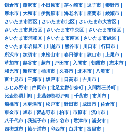
鎌倉市
|
藤沢市
|
小田原市
|
茅ヶ崎市
|
逗子市
|
秦野市
|
厚木市
|
大和市
|
伊勢原市
|
海老名市
|
座間市
|
綾瀬市
|
さいたま市西区
|
さいたま市北区
|
さいたま市大宮区
|
さいたま市見沼区
|
さいたま市中央区
|
さいたま市桜区
|
さいたま市浦和区
|
さいたま市南区
|
さいたま市緑区
|
さいたま市岩槻区
|
川越市
|
熊谷市
|
川口市
|
行田市
|
所沢市
|
加須市
|
東松山市
|
春日部市
|
狭山市
|
上尾市
|
草加市
|
越谷市
|
蕨市
|
戸田市
|
入間市
|
朝霞市
|
志木市
|
和光市
|
新座市
|
桶川市
|
久喜市
|
北本市
|
八潮市
|
富士見市
|
三郷市
|
坂戸市
|
日高市
|
吉川市
|
ふじみ野市
|
白岡市
|
北足立郡伊奈町
|
入間郡三芳町
|
比企郡滑川町
|
北葛飾郡杉戸町
|
千葉市
|
市川市
|
船橋市
|
木更津市
|
松戸市
|
野田市
|
成田市
|
佐倉市
|
東金市
|
旭市
|
習志野市
|
柏市
|
市原市
|
流山市
|
八千代市
|
我孫子市
|
鎌ケ谷市
|
君津市
|
浦安市
|
四街道市
|
袖ケ浦市
|
印西市
|
白井市
|
富里市
|