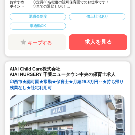
おすすめ
◇定員80名程度の認可保育園でのお仕事です！
ポイント
◇車での通勤もOK！
◇処遇改善手当、資格手当など各種手当の支給あり（規
定あり）☆
退職金制度
借上社宅あり
◇皆勤手当/月の支給あり（規定あり）☆
◇有給休暇が取得しやすく、産休育休の制度も整ってい
車通勤OK
て、プライベートとのバランスも取りやすい♪
◇温かく支えあう環境です！
求人を見る
キープする
AIAI Child Care株式会社
AIAI NURSERY 千葉ニュータウン中央の保育士求人
印西市★認可園★常勤★保育士★月給29.8万円～★持ち帰り
残業なし★社宅利用可