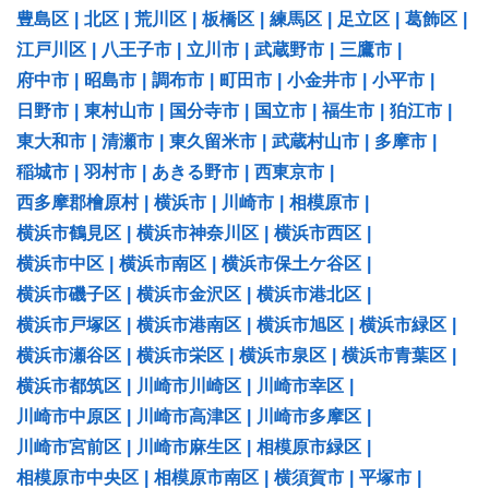
豊島区
|
北区
|
荒川区
|
板橋区
|
練馬区
|
足立区
|
葛飾区
|
江戸川区
|
八王子市
|
立川市
|
武蔵野市
|
三鷹市
|
府中市
|
昭島市
|
調布市
|
町田市
|
小金井市
|
小平市
|
日野市
|
東村山市
|
国分寺市
|
国立市
|
福生市
|
狛江市
|
東大和市
|
清瀬市
|
東久留米市
|
武蔵村山市
|
多摩市
|
稲城市
|
羽村市
|
あきる野市
|
西東京市
|
西多摩郡檜原村
|
横浜市
|
川崎市
|
相模原市
|
横浜市鶴見区
|
横浜市神奈川区
|
横浜市西区
|
横浜市中区
|
横浜市南区
|
横浜市保土ケ谷区
|
横浜市磯子区
|
横浜市金沢区
|
横浜市港北区
|
横浜市戸塚区
|
横浜市港南区
|
横浜市旭区
|
横浜市緑区
|
横浜市瀬谷区
|
横浜市栄区
|
横浜市泉区
|
横浜市青葉区
|
横浜市都筑区
|
川崎市川崎区
|
川崎市幸区
|
川崎市中原区
|
川崎市高津区
|
川崎市多摩区
|
川崎市宮前区
|
川崎市麻生区
|
相模原市緑区
|
相模原市中央区
|
相模原市南区
|
横須賀市
|
平塚市
|