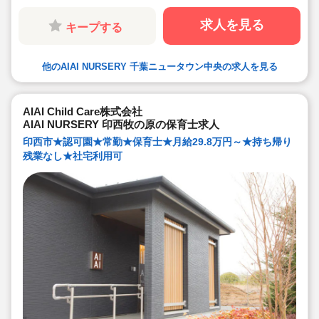
業がありません。ICTツールで書類作成の負担を軽減して
います。
求人を見る
キープする
◆子ども主体の温かみのある保育環境を大切にしていま
す。大型遊具や床暖房完備の快適な保育室など、充実し
た環境を整えています。
◆直営の療育施設「AIAIPLUS」からの訪問支援による個
他のAIAI NURSERY 千葉ニュータウン中央の求人を見る
別療育も行っています。療育へのキャリアチェンジも可
能です。
◆研修制度が充実
ブランクがあっても安心です。勤続年数に合わせた研修
制度を用意しています。
AIAI Child Care株式会社
◆育児休業取得率94%・復職率89%
AIAI NURSERY 印西牧の原の保育士求人
◆宿舎借り上げ制度利用可能です！※規定内であれば敷
金・礼金等会社が負担してくださいます。
印西市★認可園★常勤★保育士★月給29.8万円～★持ち帰り
◆園の壁装飾なし(持ち帰りを発生させないため)
残業なし★社宅利用可