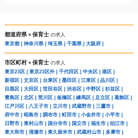
都道府県
保育士
×
の求人
東京都
|
神奈川県
|
埼玉県
|
千葉県
|
大阪府
|
市区町村
保育士
×
の求人
東京23区
|
東京23区外
|
千代田区
|
中央区
|
港区
|
新宿区
|
文京区
|
台東区
|
墨田区
|
江東区
|
品川区
|
目黒区
|
大田区
|
世田谷区
|
渋谷区
|
中野区
|
杉並区
|
豊島区
|
北区
|
荒川区
|
板橋区
|
練馬区
|
足立区
|
葛飾区
|
江戸川区
|
八王子市
|
立川市
|
武蔵野市
|
三鷹市
|
府中市
|
昭島市
|
調布市
|
町田市
|
小金井市
|
小平市
|
日野市
|
東村山市
|
国分寺市
|
国立市
|
福生市
|
狛江市
|
東大和市
|
清瀬市
|
東久留米市
|
武蔵村山市
|
多摩市
|