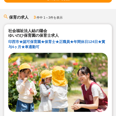
保育の求人
3
件中 1～3件を表示
社会福祉法人結の陽会
ゆいのひ保育園の保育士求人
印西市★認可保育園★保育士★正職員★年間休日124日★賞
与4ヶ月★車通勤可