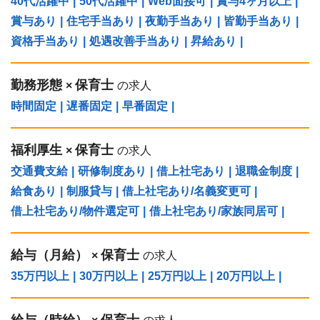
40代活躍中
|
50代活躍中
|
Web面接可
|
賞与4ヶ月以上
|
賞与あり
|
住宅手当あり
|
夜勤手当あり
|
皆勤手当あり
|
資格手当あり
|
処遇改善手当あり
|
昇給あり
|
勤務形態
保育士
×
の求人
時間固定
|
遅番固定
|
早番固定
|
福利厚生
保育士
×
の求人
交通費支給
|
研修制度あり
|
借上社宅あり
|
退職金制度
|
給食あり
|
制服貸与
|
借上社宅あり/名義変更可
|
借上社宅あり/物件選定可
|
借上社宅あり/家族同居可
|
給与（⽉給）
保育士
×
の求人
35万円以上
|
30万円以上
|
25万円以上
|
20万円以上
|