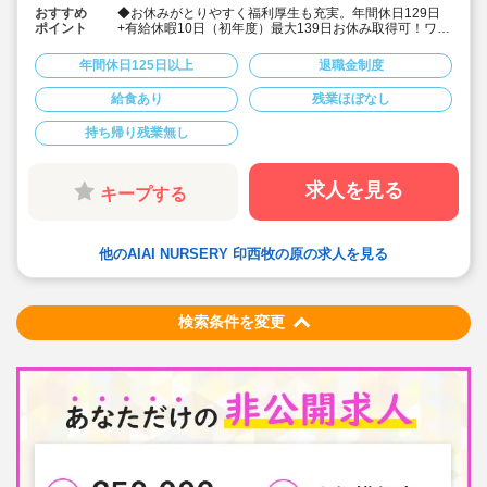
おすすめ
◆お休みがとりやすく福利厚生も充実。年間休日129日
ポイント
+有給休暇10日（初年度）最大139日お休み取得可！ワー
クライフバランスを大切に働けます。
◆給食費補助、借り上げ社宅制度あり、退職金制度など
年間休日125日以上
退職金制度
福利厚生も充実しています
◆少人数制保育で子ども一人ひとりに寄り添う保育がで
給食あり
残業ほぼなし
きます。
◆チーム保育で複数担任制を取っております。
持ち帰り残業無し
◆保育に専念できる環境づくり
連絡帳や日誌のアプリ化を始め、園だより等も手書き作
業がありません。ICTツールで書類作成の負担を軽減して
います。
求人を見る
キープする
◆子ども主体の温かみのある保育環境を大切にしていま
す。大型遊具や床暖房完備の快適な保育室など、充実し
た環境を整えています。
◆直営の療育施設「AIAIPLUS」からの訪問支援による個
他のAIAI NURSERY 印西牧の原の求人を見る
別療育も行っています。療育へのキャリアチェンジも可
能です。
◆研修制度が充実
ブランクがあっても安心です。勤続年数に合わせた研修
制度を用意しています。
検索条件を変更
◆育児休業取得率94%・復職率89%
◆宿舎借り上げ制度利用可能です！※規定内であれば敷
金・礼金等会社が負担してくださいます。
◆園の壁装飾なし(持ち帰りを発生させないため)