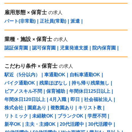
雇用形態
保育士
×
の求人
パート(非常勤)
|
正社員(常勤)
|
派遣
|
業種・施設
保育士
×
の求人
認証保育園
|
認可保育園
|
児童発達支援
|
院内保育園
|
こだわり条件
保育士
×
の求人
駅近（5分以内）
|
車通勤OK
|
自転車通勤OK
|
バイク通勤OK
|
残業ほぼなし
|
持ち帰り残業無し
|
ピアノスキル不問
|
保育補助
|
年間休日125日以上
|
年間休日120日以上
|
4月入職
|
即日
|
社会福祉法人
|
株式会社
|
園庭あり
|
複数園あり
|
キリスト教
|
リトミック
|
未経験OK
|
ブランクOK
|
学歴不問
|
新卒OK
|
主夫・主婦OK
|
20代活躍中
|
30代活躍中
|