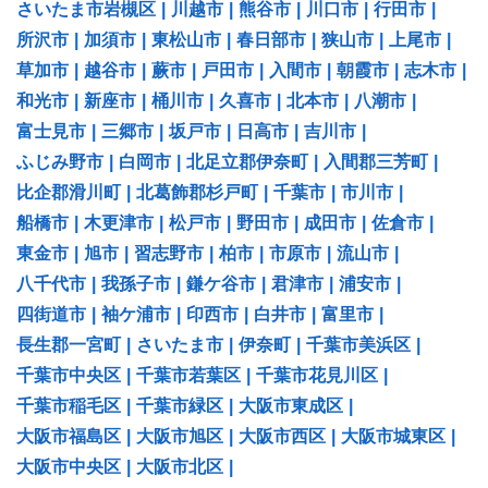
さいたま市岩槻区
|
川越市
|
熊谷市
|
川口市
|
行田市
|
所沢市
|
加須市
|
東松山市
|
春日部市
|
狭山市
|
上尾市
|
草加市
|
越谷市
|
蕨市
|
戸田市
|
入間市
|
朝霞市
|
志木市
|
和光市
|
新座市
|
桶川市
|
久喜市
|
北本市
|
八潮市
|
富士見市
|
三郷市
|
坂戸市
|
日高市
|
吉川市
|
ふじみ野市
|
白岡市
|
北足立郡伊奈町
|
入間郡三芳町
|
比企郡滑川町
|
北葛飾郡杉戸町
|
千葉市
|
市川市
|
船橋市
|
木更津市
|
松戸市
|
野田市
|
成田市
|
佐倉市
|
東金市
|
旭市
|
習志野市
|
柏市
|
市原市
|
流山市
|
八千代市
|
我孫子市
|
鎌ケ谷市
|
君津市
|
浦安市
|
四街道市
|
袖ケ浦市
|
印西市
|
白井市
|
富里市
|
長生郡一宮町
|
さいたま市
|
伊奈町
|
千葉市美浜区
|
千葉市中央区
|
千葉市若葉区
|
千葉市花見川区
|
千葉市稲毛区
|
千葉市緑区
|
大阪市東成区
|
大阪市福島区
|
大阪市旭区
|
大阪市西区
|
大阪市城東区
|
大阪市中央区
|
大阪市北区
|