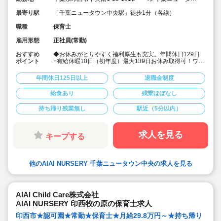
ン中央THE PREMIUM
最寄り駅
「千葉ニュータウン中央駅」徒歩1分（各線）
職種
保育士
雇用形態
正社員(常勤)
おすすめ
◆お休みがとりやすく福利厚生も充実。年間休日129日
ポイント
+有給休暇10日（初年度）最大139日お休み取得可！ワー
クライフバランスを大切に働けます。
◆給食費補助、借り上げ社宅制度あり、退職金制度など
年間休日125日以上
退職金制度
福利厚生も充実しています
◆少人数制保育で子ども一人ひとりに寄り添う保育がで
給食あり
残業ほぼなし
きます。
◆チーム保育で複数担任制を取っております。
持ち帰り残業無し
駅近（5分以内）
◆保育に専念できる環境づくり
連絡帳や日誌のアプリ化を始め、園だより等も手書き作
業がありません。ICTツールで書類作成の負担を軽減して
います。
求人を見る
キープする
◆子ども主体の温かみのある保育環境を大切にしていま
す。大型遊具や床暖房完備の快適な保育室など、充実し
た環境を整えています。
◆直営の療育施設「AIAIPLUS」からの訪問支援による個
他のAIAI NURSERY 千葉ニュータウン中央の求人を見る
別療育も行っています。療育へのキャリアチェンジも可
能です。
◆研修制度が充実
ブランクがあっても安心です。勤続年数に合わせた研修
制度を用意しています。
AIAI Child Care株式会社
◆育児休業取得率94%・復職率89%
AIAI NURSERY 印西牧の原の保育士求人
◆宿舎借り上げ制度利用可能です！※規定内であれば敷
金・礼金等会社が負担してくださいます。
印西市★認可園★常勤★保育士★月給29.8万円～★持ち帰り
◆園の壁装飾なし(持ち帰りを発生させないため)