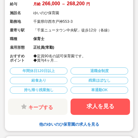
266,000
268,200
給与
月給
～
円
施設名
ゆいのひ保育園
勤務地
千葉県印西市戸神553-3
最寄り駅
「千葉ニュータウン中央駅」徒歩12分（各線）
職種
保育士
雇用形態
正社員(常勤)
おすすめ
◆定員90名の認可保育園です。
ポイント
◆賞与4ヶ月
◆年間休日124日
◆車通勤可
年間休日120日以上
退職金制度
◆退職金制度や住宅手当、扶養手当など、生活を支える
福利厚生が充実しています。
給食あり
残業ほぼなし
持ち帰り残業無し
車通勤OK
求人を見る
キープする
他のゆいのひ保育園の求人を見る