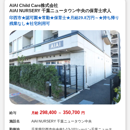
AIAI Child Care株式会社
AIAI NURSERY 千葉ニュータウン中央の保育士求人
印西市★認可園★常勤★保育士★月給29.8万円～★持ち帰り
残業なし★社宅利用可
298,400
350,700
給与
月給
～
円
施設名
AIAI NURSERY 千葉ニュータウン中央
勤務地
千葉県印西市中央南1-13-101レーベン千葉ニュータウ