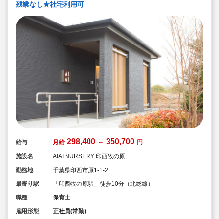
残業なし★社宅利用可
298,400
350,700
給与
月給
～
円
施設名
AIAI NURSERY 印西牧の原
勤務地
千葉県印西市原1-1-2
最寄り駅
「印西牧の原駅」徒歩10分（北総線）
職種
保育士
雇用形態
正社員(常勤)