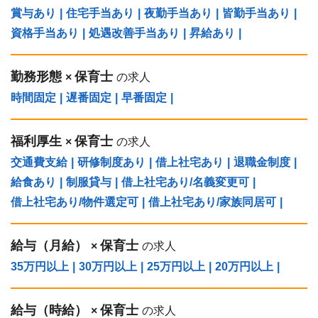
賞与あり
|
住宅手当あり
|
夜勤手当あり
|
皆勤手当あり
|
資格手当あり
|
処遇改善手当あり
|
昇給あり
|
勤務形態
保育士
×
の求人
時間固定
|
遅番固定
|
早番固定
|
福利厚生
保育士
×
の求人
交通費支給
|
研修制度あり
|
借上社宅あり
|
退職金制度
|
給食あり
|
制服貸与
|
借上社宅あり/名義変更可
|
借上社宅あり/物件選定可
|
借上社宅あり/家族同居可
|
給与（⽉給）
保育士
×
の求人
35万円以上
|
30万円以上
|
25万円以上
|
20万円以上
|
給与（時給）
保育士
×
の求人