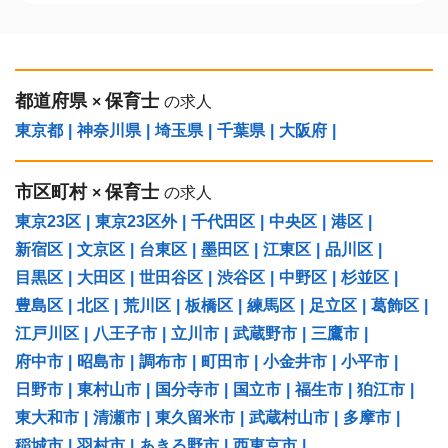
都道府県
保育士
×
の求人
東京都
|
神奈川県
|
埼玉県
|
千葉県
|
大阪府
|
市区町村
保育士
×
の求人
東京23区
|
東京23区外
|
千代田区
|
中央区
|
港区
|
新宿区
|
文京区
|
台東区
|
墨田区
|
江東区
|
品川区
|
目黒区
|
大田区
|
世田谷区
|
渋谷区
|
中野区
|
杉並区
|
豊島区
|
北区
|
荒川区
|
板橋区
|
練馬区
|
足立区
|
葛飾区
|
江戸川区
|
八王子市
|
立川市
|
武蔵野市
|
三鷹市
|
府中市
|
昭島市
|
調布市
|
町田市
|
小金井市
|
小平市
|
日野市
|
東村山市
|
国分寺市
|
国立市
|
福生市
|
狛江市
|
東大和市
|
清瀬市
|
東久留米市
|
武蔵村山市
|
多摩市
|
稲城市
|
羽村市
|
あきる野市
|
西東京市
|