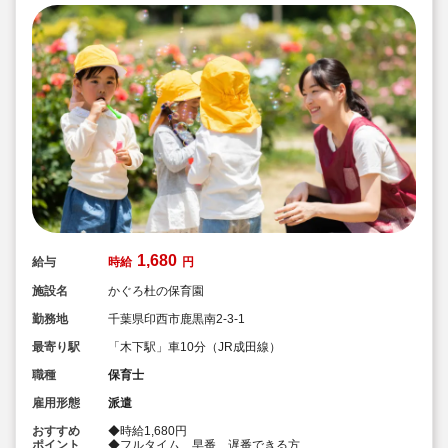
1,680
給与
時給
円
施設名
かぐろ杜の保育園
勤務地
千葉県印西市鹿黒南2-3-1
最寄り駅
「木下駅」車10分（JR成田線）
職種
保育士
雇用形態
派遣
おすすめ
◆時給1,680円
ポイント
◆フルタイム、早番、遅番できる方