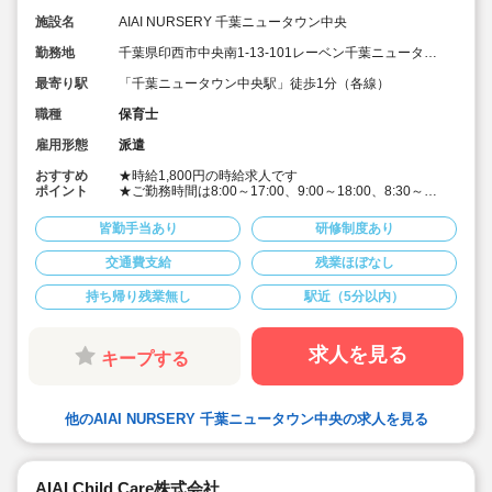
施設名
AIAI NURSERY 千葉ニュータウン中央
勤務地
千葉県印西市中央南1-13-101レーベン千葉ニュータウ
ン中央THE PREMIUM
最寄り駅
「千葉ニュータウン中央駅」徒歩1分（各線）
職種
保育士
雇用形態
派遣
おすすめ
★時給1,800円の時給求人です
ポイント
★ご勤務時間は8:00～17:00、9:00～18:00、8:30～
17:30 など週5日程度、平日8時間程度ご勤務できる方
歓迎です
皆勤手当あり
研修制度あり
★早番、遅番で勤務したいなど。時間帯は柔軟にご相談
ください
交通費支給
残業ほぼなし
★派遣スタッフの受け入れに慣れている園になりますの
で安心です
持ち帰り残業無し
駅近（5分以内）
★保育士専任のコンサルタントがあなたの派遣就業を安
心サポートいたします
★英語は遊びを通して専任講師が年齢に応じて対応して
います。異文化にふれることで社会性や国際理解を深め
求人を見る
キープする
ています
★食育プログラムとして、食糧生産から消費までの過程
を体験することで、食や健康に対する興味を引き出して
います
他のAIAI NURSERY 千葉ニュータウン中央の求人を見る
★60名定員など中規模園を中心に「もう一つの家」をコ
ンセプトに木のぬくもりを感じるような環境を提供して
います
★ICT技術を導入し事務作業や午睡時の安全確認、保護者
の方とのやり取り等を効率化されています
AIAI Child Care株式会社