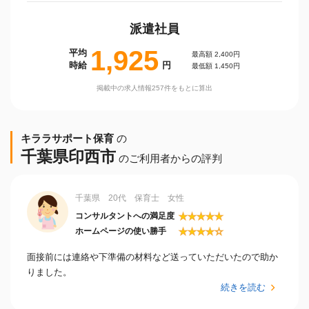
派遣社員
1,925
平均
最高額 2,400円
時給
円
最低額 1,450円
掲載中の求人情報257件をもとに算出
キララサポート保育
の
千葉県印西市
のご利用者からの評判
千葉県 20代 保育士 女性
★
★
★
★
★
コンサルタントへの満足度
★
★
★
★
☆
ホームページの使い勝手
面接前には連絡や下準備の材料など送っていただいたので助か
りました。
続きを読む