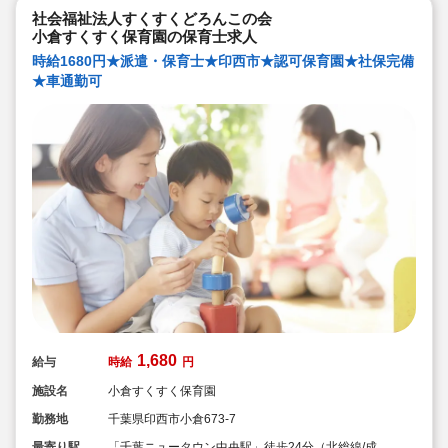
社会福祉法人すくすくどろんこの会
小倉すくすく保育園の保育士求人
時給1680円★派遣・保育士★印西市★認可保育園★社保完備
★車通勤可
1,680
給与
時給
円
施設名
小倉すくすく保育園
勤務地
千葉県印西市小倉673-7
最寄り駅
「千葉ニュータウン中央駅」徒歩24分（北総線/成田