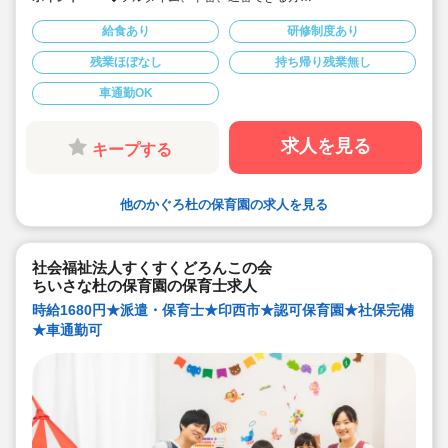
◆定員90名の園です。
◆社会保険完備！
給食あり
研修制度あり
◆皆勤手当あり♪
◆派遣でのお仕事
残業ほぼなし
持ち帰り残業無し
◆車通勤可
車通勤OK
求人を見る
キープする
他のかぐろ杜の保育園の求人を見る
社会福祉法人すくすくどろんこの会
ちいさな杜の保育園の保育士求人
時給1680円★派遣・保育士★印西市★認可保育園★社保完備
★車通勤可