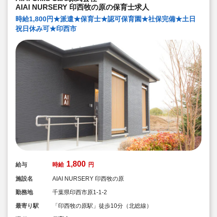
★子どもたち一人一人と向き合った保育を実施していま
AIAI NURSERY 印西牧の原の保育士求人
す
時給1,800円★派遣★保育士★認可保育園★社保完備★土日
祝日休み可★印西市
1,800
給与
時給
円
施設名
AIAI NURSERY 印西牧の原
勤務地
千葉県印西市原1-1-2
最寄り駅
「印西牧の原駅」徒歩10分（北総線）