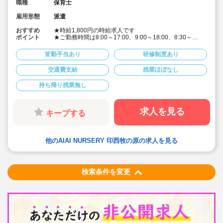
職種
保育士
雇用形態
派遣
おすすめ
★時給1,800円の時給求人です
ポイント
★ご勤務時間は8:00～17:00、9:00～18:00、8:30～
17:30 など週5日程度、平日8時間程度ご勤務できる方
歓迎です
皆勤手当あり
研修制度あり
★早番、遅番で勤務したいなど。時間帯は柔軟にご相談
ください
交通費支給
残業ほぼなし
★派遣スタッフの受け入れに慣れている園になりますの
で安心です
持ち帰り残業無し
★保育士専任のコンサルタントがあなたの派遣就業を安
心サポートいたします
★英語は遊びを通して専任講師が年齢に応じて対応して
います。異文化にふれることで社会性や国際理解を深め
求人を見る
キープする
ています
★食育プログラムとして、食糧生産から消費までの過程
を体験することで、食や健康に対する興味を引き出して
います
他のAIAI NURSERY 印西牧の原の求人を見る
★60名定員など中規模園を中心に「もう一つの家」をコ
ンセプトに木のぬくもりを感じるような環境を提供して
います
★ICT技術を導入し事務作業や午睡時の安全確認、保護者
の方とのやり取り等を効率化されています
検索条件を変更
★子どもたち一人一人と向き合った保育を実施していま
す