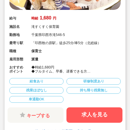
1,680
給与
時給
円
施設名
滝すくすく保育園
勤務地
千葉県印西市滝546-5
最寄り駅
「印西牧の原駅」徒歩25分/車5分（北総線）
職種
保育士
雇用形態
派遣
おすすめ
◆時給1,680円
ポイント
◆フルタイム、早番、遅番できる方
◆定員90名の園です。
◆社会保険完備！
給食あり
研修制度あり
◆皆勤手当あり♪
◆派遣でのお仕事
残業ほぼなし
持ち帰り残業無し
◆車通勤可
車通勤OK
求人を見る
キープする