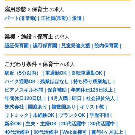
雇用形態
保育士
×
の求人
パート(非常勤)
|
正社員(常勤)
|
派遣
|
業種・施設
保育士
×
の求人
認証保育園
|
認可保育園
|
児童発達支援
|
院内保育園
|
こだわり条件
保育士
×
の求人
駅近（5分以内）
|
車通勤OK
|
自転車通勤OK
|
バイク通勤OK
|
残業ほぼなし
|
持ち帰り残業無し
|
ピアノスキル不問
|
保育補助
|
年間休日125日以上
|
年間休日120日以上
|
4月入職
|
即日
|
社会福祉法人
|
株式会社
|
園庭あり
|
複数園あり
|
キリスト教
|
リトミック
|
未経験OK
|
ブランクOK
|
学歴不問
|
新卒OK
|
主夫・主婦OK
|
20代活躍中
|
30代活躍中
|
40代活躍中
|
50代活躍中
|
Web面接可
|
賞与4ヶ月以上
|