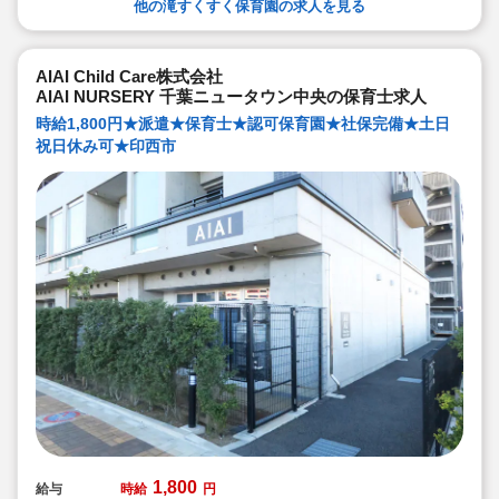
他の滝すくすく保育園の求人を見る
AIAI Child Care株式会社
AIAI NURSERY 千葉ニュータウン中央の保育士求人
時給1,800円★派遣★保育士★認可保育園★社保完備★土日
祝日休み可★印西市
1,800
給与
時給
円