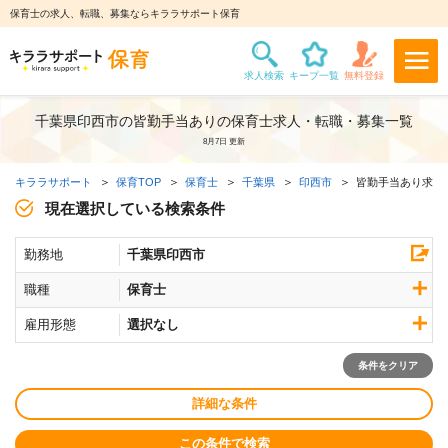
保育士の求人、転職、募集ならキララサポート保育
千葉県印西市の皆勤手当ありの保育士求人・転職・募集一覧
8月7日 更新
キララサポート
保育TOP
保育士
千葉県
印西市
皆勤手当あり求人
現在選択している検索条件
勤務地
千葉県印西市
職種
保育士
雇用形態
選択なし
条件をクリア
詳細な条件
この条件で検索