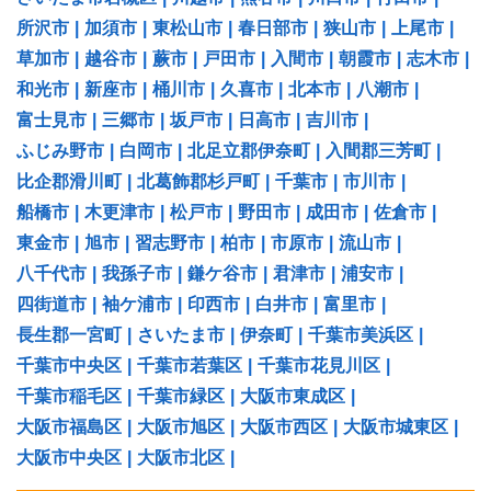
所沢市
|
加須市
|
東松山市
|
春日部市
|
狭山市
|
上尾市
|
草加市
|
越谷市
|
蕨市
|
戸田市
|
入間市
|
朝霞市
|
志木市
|
和光市
|
新座市
|
桶川市
|
久喜市
|
北本市
|
八潮市
|
富士見市
|
三郷市
|
坂戸市
|
日高市
|
吉川市
|
ふじみ野市
|
白岡市
|
北足立郡伊奈町
|
入間郡三芳町
|
比企郡滑川町
|
北葛飾郡杉戸町
|
千葉市
|
市川市
|
船橋市
|
木更津市
|
松戸市
|
野田市
|
成田市
|
佐倉市
|
東金市
|
旭市
|
習志野市
|
柏市
|
市原市
|
流山市
|
八千代市
|
我孫子市
|
鎌ケ谷市
|
君津市
|
浦安市
|
四街道市
|
袖ケ浦市
|
印西市
|
白井市
|
富里市
|
長生郡一宮町
|
さいたま市
|
伊奈町
|
千葉市美浜区
|
千葉市中央区
|
千葉市若葉区
|
千葉市花見川区
|
千葉市稲毛区
|
千葉市緑区
|
大阪市東成区
|
大阪市福島区
|
大阪市旭区
|
大阪市西区
|
大阪市城東区
|
大阪市中央区
|
大阪市北区
|