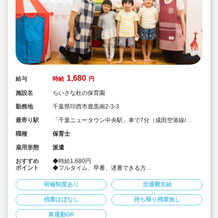
1,680
給与
時給
円
施設名
ちいさな杜の保育園
勤務地
千葉県印西市鹿黒南2-3-3
最寄り駅
「千葉ニュータウン中央駅」車で7分（成田空港線/北
総線）
職種
保育士
雇用形態
派遣
おすすめ
◆時給1,680円
ポイント
◆フルタイム、早番、遅番できる方
◆定員134名の園です。
◆社会保険完備！
研修制度あり
交通費支給
◆皆勤手当あり♪
◆派遣でのお仕事
残業ほぼなし
持ち帰り残業無し
◆車通勤可
車通勤OK