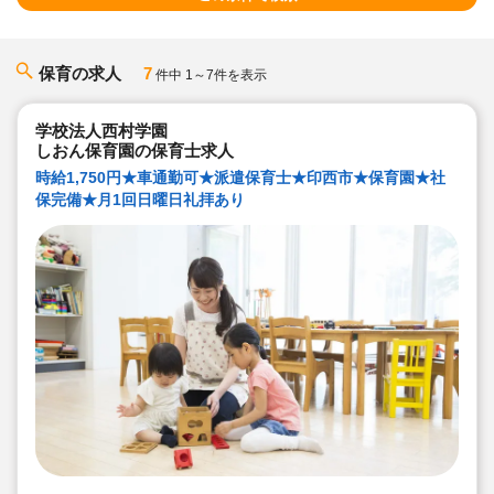
保育の求人
7
件中 1～7件を表示
学校法人西村学園
しおん保育園の保育士求人
時給1,750円★車通勤可★派遣保育士★印西市★保育園★社
保完備★月1回日曜日礼拝あり