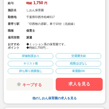
1,750
給与
時給
円
施設名
しおん保育園
勤務地
千葉県印西市松崎517
最寄り駅
「印西牧の原駅」車で10分（北総線）
職種
保育士
雇用形態
派遣
おすすめ
◆ミッション系の保育園です。
ポイント
◆時給1,750円
◆15時～19時迄の14時間、週5日勤務できる方
◆2ヶ月に1回程度土曜出勤あり
研修制度あり
交通費支給
◆社会保険完備！
◆車通勤可
キリスト教
残業ほぼなし
◆園長が牧師のため月1回日曜日に（年12回）八千代緑
が丘しおん教会で行う礼拝へ参加あり（強制ではござい
持ち帰り残業無し
車通勤OK
ません）※10:30～11:30（交通費と時給支給）
求人を見る
キープする
他のしおん保育園の求人を見る