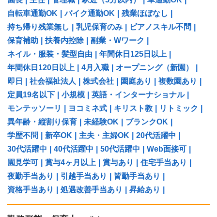
自転車通勤OK
|
バイク通勤OK
|
残業ほぼなし
|
持ち帰り残業無し
|
乳児保育のみ
|
ピアノスキル不問
|
保育補助
|
扶養内控除
|
副業・Wワーク
|
ネイル・服装・髪型自由
|
年間休日125日以上
|
年間休日120日以上
|
4月入職
|
オープニング（新園）
|
即日
|
社会福祉法人
|
株式会社
|
園庭あり
|
複数園あり
|
定員19名以下
|
小規模
|
英語・インターナショナル
|
モンテッソーリ
|
ヨコミネ式
|
キリスト教
|
リトミック
|
異年齢・縦割り保育
|
未経験OK
|
ブランクOK
|
学歴不問
|
新卒OK
|
主夫・主婦OK
|
20代活躍中
|
30代活躍中
|
40代活躍中
|
50代活躍中
|
Web面接可
|
園見学可
|
賞与4ヶ月以上
|
賞与あり
|
住宅手当あり
|
夜勤手当あり
|
引越手当あり
|
皆勤手当あり
|
資格手当あり
|
処遇改善手当あり
|
昇給あり
|