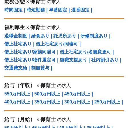
勤務形態
保育士
×
の求人
時間固定
|
時短勤務
|
早番固定
|
遅番固定
|
福利厚生
保育士
×
の求人
退職金制度
|
給食あり
|
託児所あり
|
研修制度あり
|
借上社宅あり
|
借上社宅あり/同棲可
|
借上社宅あり/家族同居可
|
借上社宅あり/名義変更可
|
借上社宅あり/物件選定可
|
復職支援あり
|
社内割引あり
|
交通費支給
|
制服貸与
|
給与（年収）
保育士
×
の求人
550万円以上
|
500万円以上
|
450万円以上
|
400万円以上
|
350万円以上
|
300万円以上
|
250万円以上
|
給与（⽉給）
保育士
×
の求人
50万円以上
|
45万円以上
|
40万円以上
|
35万円以上
|