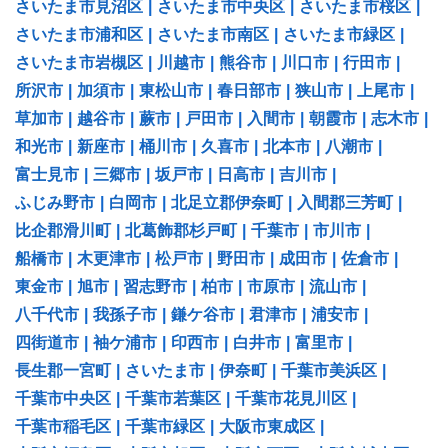
さいたま市見沼区
|
さいたま市中央区
|
さいたま市桜区
|
さいたま市浦和区
|
さいたま市南区
|
さいたま市緑区
|
さいたま市岩槻区
|
川越市
|
熊谷市
|
川口市
|
行田市
|
所沢市
|
加須市
|
東松山市
|
春日部市
|
狭山市
|
上尾市
|
草加市
|
越谷市
|
蕨市
|
戸田市
|
入間市
|
朝霞市
|
志木市
|
和光市
|
新座市
|
桶川市
|
久喜市
|
北本市
|
八潮市
|
富士見市
|
三郷市
|
坂戸市
|
日高市
|
吉川市
|
ふじみ野市
|
白岡市
|
北足立郡伊奈町
|
入間郡三芳町
|
比企郡滑川町
|
北葛飾郡杉戸町
|
千葉市
|
市川市
|
船橋市
|
木更津市
|
松戸市
|
野田市
|
成田市
|
佐倉市
|
東金市
|
旭市
|
習志野市
|
柏市
|
市原市
|
流山市
|
八千代市
|
我孫子市
|
鎌ケ谷市
|
君津市
|
浦安市
|
四街道市
|
袖ケ浦市
|
印西市
|
白井市
|
富里市
|
長生郡一宮町
|
さいたま市
|
伊奈町
|
千葉市美浜区
|
千葉市中央区
|
千葉市若葉区
|
千葉市花見川区
|
千葉市稲毛区
|
千葉市緑区
|
大阪市東成区
|