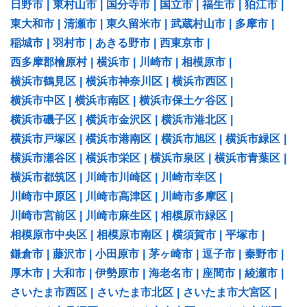
日野市
|
東村山市
|
国分寺市
|
国立市
|
福生市
|
狛江市
|
東大和市
|
清瀬市
|
東久留米市
|
武蔵村山市
|
多摩市
|
稲城市
|
羽村市
|
あきる野市
|
西東京市
|
西多摩郡檜原村
|
横浜市
|
川崎市
|
相模原市
|
横浜市鶴見区
|
横浜市神奈川区
|
横浜市西区
|
横浜市中区
|
横浜市南区
|
横浜市保土ケ谷区
|
横浜市磯子区
|
横浜市金沢区
|
横浜市港北区
|
横浜市戸塚区
|
横浜市港南区
|
横浜市旭区
|
横浜市緑区
|
横浜市瀬谷区
|
横浜市栄区
|
横浜市泉区
|
横浜市青葉区
|
横浜市都筑区
|
川崎市川崎区
|
川崎市幸区
|
川崎市中原区
|
川崎市高津区
|
川崎市多摩区
|
川崎市宮前区
|
川崎市麻生区
|
相模原市緑区
|
相模原市中央区
|
相模原市南区
|
横須賀市
|
平塚市
|
鎌倉市
|
藤沢市
|
小田原市
|
茅ヶ崎市
|
逗子市
|
秦野市
|
厚木市
|
大和市
|
伊勢原市
|
海老名市
|
座間市
|
綾瀬市
|
さいたま市西区
|
さいたま市北区
|
さいたま市大宮区
|