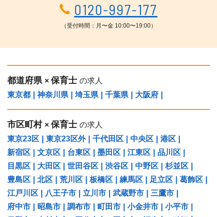
0120-997-177
（受付時間：月〜金 10:00〜19:00）
都道府県
保育士
×
の求人
東京都
|
神奈川県
|
埼玉県
|
千葉県
|
大阪府
|
市区町村
保育士
×
の求人
東京23区
|
東京23区外
|
千代田区
|
中央区
|
港区
|
新宿区
|
文京区
|
台東区
|
墨田区
|
江東区
|
品川区
|
目黒区
|
大田区
|
世田谷区
|
渋谷区
|
中野区
|
杉並区
|
豊島区
|
北区
|
荒川区
|
板橋区
|
練馬区
|
足立区
|
葛飾区
|
江戸川区
|
八王子市
|
立川市
|
武蔵野市
|
三鷹市
|
府中市
|
昭島市
|
調布市
|
町田市
|
小金井市
|
小平市
|