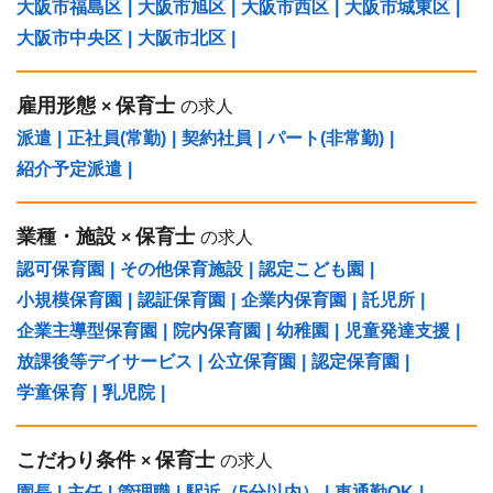
大阪市福島区
|
大阪市旭区
|
大阪市西区
|
大阪市城東区
|
大阪市中央区
|
大阪市北区
|
雇用形態
保育士
×
の求人
派遣
|
正社員(常勤)
|
契約社員
|
パート(非常勤)
|
紹介予定派遣
|
業種・施設
保育士
×
の求人
認可保育園
|
その他保育施設
|
認定こども園
|
小規模保育園
|
認証保育園
|
企業内保育園
|
託児所
|
企業主導型保育園
|
院内保育園
|
幼稚園
|
児童発達支援
|
放課後等デイサービス
|
公立保育園
|
認定保育園
|
学童保育
|
乳児院
|
こだわり条件
保育士
×
の求人
園長
|
主任
|
管理職
|
駅近（5分以内）
|
車通勤OK
|