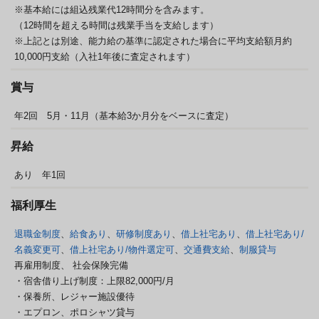
※基本給には組込残業代12時間分を含みます。
（12時間を超える時間は残業手当を支給します）
※上記とは別途、能力給の基準に認定された場合に平均支給額月約
10,000円支給（入社1年後に査定されます）
賞与
年2回 5月・11月（基本給3か月分をベースに査定）
昇給
あり 年1回
福利厚生
退職金制度
、
給食あり
、
研修制度あり
、
借上社宅あり
、
借上社宅あり/
名義変更可
、
借上社宅あり/物件選定可
、
交通費支給
、
制服貸与
再雇用制度、
社会保険完備
・宿舎借り上げ制度：上限82,000円/月
・保養所、レジャー施設優待
・エプロン、ポロシャツ貸与