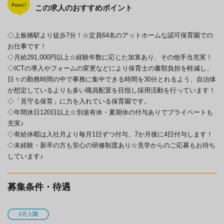
この求人のおすすめポイント
◇上板橋駅より徒歩7分！☆定員64名のアットホームな認可保育園での
お仕事です！
◇月給291,000円以上☆経験年数に応じた加算あり、その他手当充実！
◇ICTの導入やフォームの変更などにより保育士の書類負担を軽減し、
日々の勤務時間の中で事務に集中できる時間を30分とれるよう、自治体
が想定しているよりも多い職員配置を目指し採用活動を行っています！
◇「見守る保育」に力を入れている保育園です。
◇年間休日120日以上☆別途有休・夏期休の付与ありでプライベートも
充実♪
◇有給休暇は入社月より毎月1日ずつ付与、7か月後に4日付与します！
◇未経験・新卒の方も安心の研修制度あり☆見学からのご応募もお待ち
しています♪
募集条件・待遇
4月入職