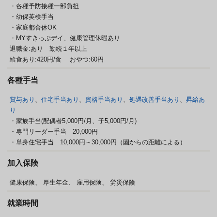
・各種予防接種一部負担
・幼保英検手当
・家庭都合休OK
・MYすきっぷデイ、健康管理休暇あり
退職金:あり 勤続１年以上
給食あり:420円/食 おやつ:60円
各種手当
賞与あり
、
住宅手当あり
、
資格手当あり
、
処遇改善手当あり
、
昇給あ
り
・家族手当(配偶者5,000円/月、子5,000円/月)
・専門リーダー手当 20,000円
・単身住宅手当 10,000円～30,000円（園からの距離による）
加入保険
健康保険、
厚生年金、
雇用保険、
労災保険
就業時間