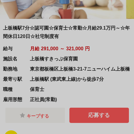
上板橋駅7分☆認可園☆保育士☆常勤☆月給29.1万円～☆年
間休日120日☆社宅制度有
給与
月給
291,000
～
321,000
円
施設名
上板橋すきっぷ保育園
勤務地
東京都板橋区上板橋3-21-7ニューハイム上板橋
最寄り駅
上板橋駅 (東武東上線)から徒歩7分
職種
保育士
雇用形態
正社員(常勤)
応募する
キープする