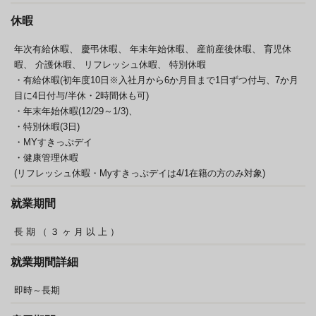
休暇
年次有給休暇、
慶弔休暇、
年末年始休暇、
産前産後休暇、
育児休
暇、
介護休暇、
リフレッシュ休暇、
特別休暇
・有給休暇(初年度10日※入社月から6か月目まで1日ずつ付与、7か月
目に4日付与/半休・2時間休も可)
・年末年始休暇(12/29～1/3)、
・特別休暇(3日)
・MYすきっぷデイ
・健康管理休暇
(リフレッシュ休暇・Myすきっぷデイは4/1在籍の方のみ対象)
就業期間
長
期
（
３
ヶ
月
以
上
）
就業期間詳細
即時～長期