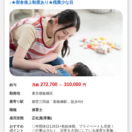
♪★宿舎借上制度あり★残業少な目
272,700
310,000
給与
月給
～
円
勤務地
東京都板橋区
最寄り駅
都営三田線「新板橋駅」徒歩4分
職種
保育士
雇用形態
正社員(常勤)
おすすめ
◇年間休日126日+有給休暇、プライベートも充実！
ポイント
◇行事は少なく、日常を大切にしている保育を実施