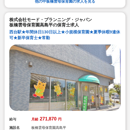
輩社員が徹底サポートします）
他の中板橋雲母保育園の求人を見る
◆宿舎借上げ制度活用OK！5,000円の自己負担で住めま
す！
◆ベネフィットステーション（飲食店,宿泊・レジャー施
設などの割引）
株式会社モード・プランニング・ジャパン
◆永年勤続表彰（勤続10年を迎える正社員に、賞与とリ
板橋雲母保育園高島平の保育士求人
フレッシュ休暇が出ます）
◆退職金制度あり
西台駅★年間休日130日以上★小規模保育園★夏季休暇9連休
◆職員同士の協力を大切にしています！保育経験がな
可★新卒保育士★常勤
い、ブランクが有る方もOK（先輩スタッフがサポートし
ます！）
271,870
給与
月給
円
施設名
板橋雲母保育園高島平