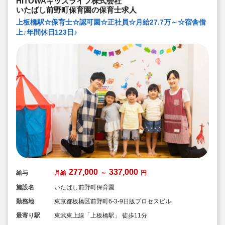
HITOWAキッズライフ株式会社
できる範囲で実施
◇在籍年数や保育経験に合わせた段階的な研修を年間総
いたばし前野町保育園の保育士求人
計110回以上実施。研修も参加しやすい職場環境です
上板橋駅☆保育士☆認可園☆正社員☆月給27.7万～☆宿舎借
上♪年間休日123日♪
277,000
337,000
給与
月給
～
円
施設名
いたばし前野町保育園
勤務地
東京都板橋区前野町6-3-9日版プロセスビル
最寄り駅
東武東上線「上板橋駅」 徒歩11分