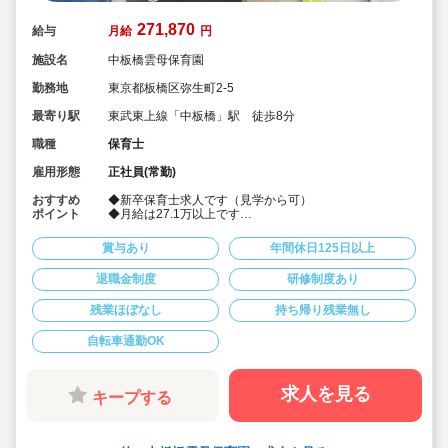
271,870
給与
月給
円
施設名
中板橋雲母保育園
勤務地
東京都板橋区弥生町2-5
最寄り駅
東武東上線「中板橋」駅 徒歩8分
職種
保育士
雇用形態
正社員(常勤)
おすすめ
◆新卒保育士求人です（見学から可）
ポイント
◆月給は27.1万以上です
◆お休みは年間休日130日以上、長期休暇（夏季休暇で9
連休）も取得可能です♪
賞与あり
年間休日125日以上
◆雲母保育園は60名以下のコンパクトなサイズの園にな
ります
退職金制度
研修制度あり
◆仕事もプライベートも両立出来ます。
◆残業少な目です（サービス残業・持ち帰り業務をしな
残業ほぼなし
持ち帰り残業無し
い仕組みになっています。平均残業 月4.7時間！）
◆行事は最低限です！行事に追われることはありませ
ん。
自転車通勤OK
◆日々の保育を大切に楽しくお仕事出来ます（行事準
備・書き物類軽減されています）
◆ピアノが弾けなくてOKです。（得意分野を活かして頂
求人を見る
キープする
く方針です
◆保育以外の業務量が不安な方も安心です。（ICTシステ
ム導入で業務効率化が図れています）
◆保育経験がない、ブランクがある方も安心です。（先