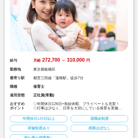
272,700
310,000
給与
月給
～
円
勤務地
東京都板橋区
最寄り駅
都営三田線「蓮根駅」徒歩7分
職種
保育士
雇用形態
正社員(常勤)
おすすめ
◇年間休日126日+有給休暇、プライベートも充実！
ポイント
◇行事は少なく、日常を大切にしている保育を実施
◇「子ども主体」「あわてず個性を伸ばす」保育を大切
にしています。
年間休日125日以上
退職金制度
◇産休・育休からの復帰（男性の育休実績あり）、時短
勤務実績多数で働きやすい職場です
研修制度あり
残業ほぼなし
◇ヘアカラーは自由。髪色の制限なし。
◇20代で経験少ない方もノビノビ働きやすい環境
持ち帰り残業無し