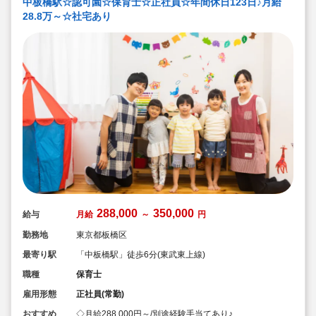
中板橋駅☆認可園☆保育士☆正社員☆年間休日123日♪月給
計110回以上実施。研修も参加しやすい職場環境です
28.8万～☆社宅あり
288,000
350,000
給与
月給
～
円
勤務地
東京都板橋区
最寄り駅
「中板橋駅」徒歩6分(東武東上線)
職種
保育士
雇用形態
正社員(常勤)
おすすめ
◇月給288,000円～/別途経験手当てあり♪