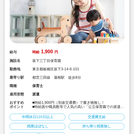
1,900
給与
時給
円
施設名
坂下三丁目保育園
勤務地
東京都板橋区坂下3-14-6-101
最寄り駅
都営三田線 蓮根駅 徒歩8分
職種
保育士
雇用形態
派遣
おすすめ
■時給1,900円（別途交通費）で書き物無し！
ポイント
■時給面や職員数等で人気の高い「公立保育園での派遣求
人」です！
■勤務時間・日数の相談が可能です！
年間休日120日以上
交通費支給
■キララサポートだけの取り扱いです！
残業ほぼなし
持ち帰り残業無し