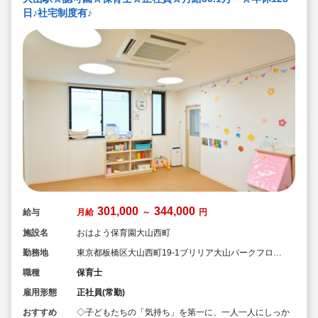
日♪社宅制度有♪
301,000
344,000
給与
月給
～
円
施設名
おはよう保育園大山西町
勤務地
東京都板橋区大山西町19-1ブリリア大山パークフロン
ト 1階
職種
保育士
雇用形態
正社員(常勤)
おすすめ
◇子どもたちの「気持ち」を第一に、一人一人にしっか