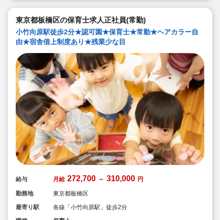
◇職員も大切という法人の想いがある。質の高い保育に
は、職員にゆとりが必要という考えから行事は無理なく
東京都板橋区の保育士求人正社員(常勤)
できる範囲で実施
◇在籍年数や保育経験に合わせた段階的な研修を年間総
小竹向原駅徒歩2分★認可園★保育士★常勤★ヘアカラー自
計110回以上実施。研修も参加しやすい職場環境です
由★宿舎借上制度あり★残業少な目
272,700
310,000
給与
月給
～
円
勤務地
東京都板橋区
最寄り駅
各線「小竹向原駅」徒歩2分