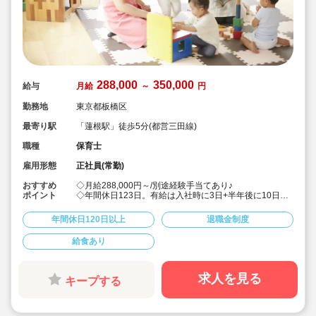
288,000
350,000
給与
月給
～
円
勤務地
東京都板橋区
最寄り駅
「蓮根駅」徒歩5分(都営三田線)
職種
保育士
雇用形態
正社員(常勤)
おすすめ
◇月給288,000円～/別途経験手当てあり♪
ポイント
◇年間休日123日。有給は入社時に3日+半年後に10日付
与！特別休暇も年5日でプライベート充実☆
◇借り上げ社宅制度あり！(敷金礼金なし)
年間休日120日以上
退職金制度
◇介護休暇・産前産後休暇・育児休暇の取得率100％！
復帰率も83％♪
給食あり
◇男性保育士も数多く活躍中の法人です！
◇主体性をはぐくむコーナー保育などを取り入れた、こ
どもたち一人ひとりに寄り添う保育を行っています。
◇各種研修を無理なく実施しているので、ブランクある
求人を見る
キープする
方や未経験の方も安心。主任や園長を目指す方のサポー
トも万全です♪