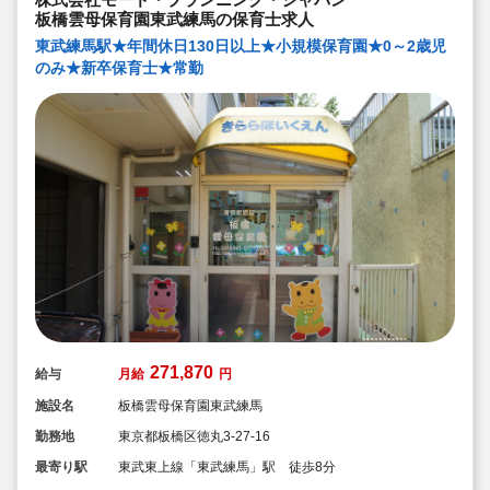
◆永年勤続表彰（勤続10年を迎える正社員に、賞与とリ
板橋雲母保育園東武練馬の保育士求人
フレッシュ休暇が出ます）
◆退職金制度あり
東武練馬駅★年間休日130日以上★小規模保育園★0～2歳児
◆職員同士の協力を大切にしています！保育経験がな
のみ★新卒保育士★常勤
い、ブランクが有る方もOK（先輩スタッフがサポートし
ます！）
271,870
給与
月給
円
施設名
板橋雲母保育園東武練馬
勤務地
東京都板橋区徳丸3-27-16
最寄り駅
東武東上線「東武練馬」駅 徒歩8分