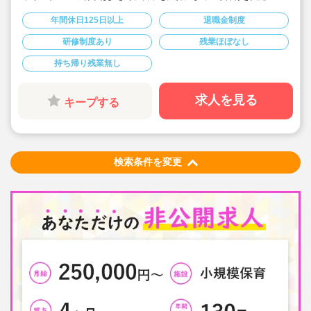
◇「子ども主体」「あわてず個性を伸ばす」保育を大切
にしています。
年間休日125日以上
退職金制度
◇産休・育休からの復帰（男性の育休実績あり）、時短
勤務実績多数で働きやすい職場です
研修制度あり
残業ほぼなし
◇ヘアカラーは自由。髪色の制限なし。
◇20代で経験少ない方もノビノビ働きやすい環境
持ち帰り残業無し
◇書き物のICT化も進めており持ち帰り業務/残業ほぼな
し。
◇残業した場合の代は1分単位で支給されます
◇子どもが自分の意志や感情を尊重され、自分で選択し
求人を見る
キープする
ていくことをあたたかく見守り、子どもが主体の保育を
実践
◇無垢の木を使った園舎。優しくぬくもりのあるおうち
のような保育園
◇職員も大切という法人の想いがある。質の高い保育に
は、職員にゆとりが必要という考えから行事は無理なく
検索条件を変更
できる範囲で実施
◇在籍年数や保育経験に合わせた段階的な研修を年間総
計110回以上実施。研修も参加しやすい職場環境です