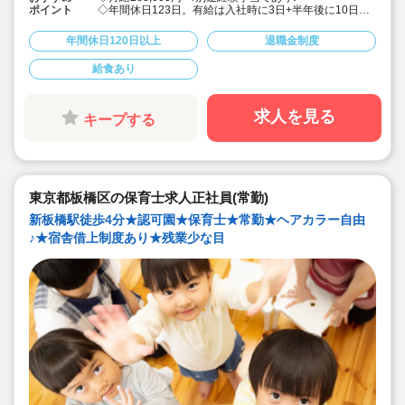
ポイント
◇年間休日123日。有給は入社時に3日+半年後に10日付
与！特別休暇も年5日でプライベート充実☆
◇借り上げ社宅制度あり！(敷金礼金なし)
年間休日120日以上
退職金制度
◇介護休暇・産前産後休暇・育児休暇の取得率100％！
復帰率も83％♪
給食あり
◇男性保育士も数多く活躍中の法人です！
◇主体性をはぐくむコーナー保育などを取り入れた、こ
どもたち一人ひとりに寄り添う保育を行っています。
◇各種研修を無理なく実施しているので、ブランクある
求人を見る
キープする
方や未経験の方も安心。主任や園長を目指す方のサポー
トも万全です♪
東京都板橋区の保育士求人正社員(常勤)
新板橋駅徒歩4分★認可園★保育士★常勤★ヘアカラー自由
♪★宿舎借上制度あり★残業少な目