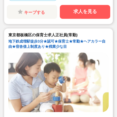
し。
◇残業した場合の代は1分単位で支給されます
◇子どもが自分の意志や感情を尊重され、自分で選択し
求人を見る
キープする
ていくことをあたたかく見守り、子どもが主体の保育を
実践
◇無垢の木を使った園舎。優しくぬくもりのあるおうち
のような保育園
◇職員も大切という法人の想いがある。質の高い保育に
は、職員にゆとりが必要という考えから行事は無理なく
東京都板橋区の保育士求人正社員(常勤)
できる範囲で実施
◇在籍年数や保育経験に合わせた段階的な研修を年間総
地下鉄成増駅徒歩3分★認可★保育士★常勤★ヘアカラー自
計110回以上実施。研修も参加しやすい職場環境です
由★宿舎借上制度あり★残業少な目