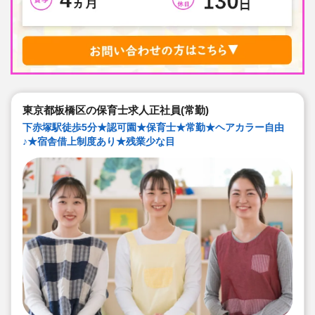
東京都板橋区の保育士求人正社員(常勤)
下赤塚駅徒歩5分★認可園★保育士★常勤★ヘアカラー自由
♪★宿舎借上制度あり★残業少な目