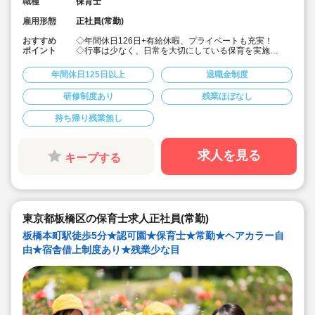
職種
保育士
雇用形態
正社員(常勤)
おすすめ
◇年間休日126日+有給休暇、プライベートも充実！
ポイント
◇行事は少なく、日常を大切にしている保育を実施
◇「子ども主体」「あわてず個性を伸ばす」保育を大切
にしています。
年間休日125日以上
退職金制度
◇産休・育休からの復帰（男性の育休実績あり）、時短
勤務実績多数で働きやすい職場です
研修制度あり
残業ほぼなし
◇ヘアカラーは自由。髪色の制限なし。
◇20代で経験少ない方もノビノビ働きやすい環境
持ち帰り残業無し
◇書き物のICT化も進めており持ち帰り業務/残業ほぼな
し。
◇残業した場合の代は1分単位で支給されます
◇子どもが自分の意志や感情を尊重され、自分で選択し
求人を見る
キープする
ていくことをあたたかく見守り、子どもが主体の保育を
実践
◇無垢の木を使った園舎。優しくぬくもりのあるおうち
のような保育園
◇職員も大切という法人の想いがある。質の高い保育に
は、職員にゆとりが必要という考えから行事は無理なく
東京都板橋区の保育士求人正社員(常勤)
できる範囲で実施
◇在籍年数や保育経験に合わせた段階的な研修を年間総
板橋本町駅徒歩5分★認可園★保育士★常勤★ヘアカラー自
計110回以上実施。研修も参加しやすい職場環境です
由★宿舎借上制度あり★残業少な目