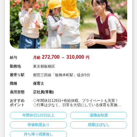
272,700
310,000
給与
月給
～
円
勤務地
東京都板橋区
最寄り駅
都営三田線「板橋本町駅」徒歩5分
職種
保育士
雇用形態
正社員(常勤)
おすすめ
◇年間休日126日+有給休暇、プライベートも充実！
ポイント
◇行事は少なく、日常を大切にしている保育を実施
◇「子ども主体」「あわてず個性を伸ばす」保育を大切
にしています。
年間休日125日以上
退職金制度
◇産休・育休からの復帰（男性の育休実績あり）、時短
勤務実績多数で働きやすい職場です
研修制度あり
残業ほぼなし
◇ヘアカラーは自由。髪色の制限なし。
◇20代で経験少ない方もノビノビ働きやすい環境
持ち帰り残業無し
◇書き物のICT化も進めており持ち帰り業務/残業ほぼな