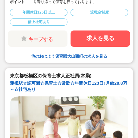
ポイント
り寄り添って保育を行っております。
◇月給30.1万円～の好待遇♪
◇借上社宅制度あり！
年間休日125日以上
退職金制度
◇年間休日125日程度、誕生日休暇・夏季休暇等もああ
りプライベートも充実！
借上社宅あり
◇退職金制度等福利厚生充実♪長く働く為のサポート整っ
てます♪
求人を見る
キープする
他のおはよう保育園大山西町の求人を見る
東京都板橋区の保育士求人正社員(常勤)
蓮根駅☆認可園☆保育士☆常勤☆年間休日123日♪月給28.8万
～☆社宅あり