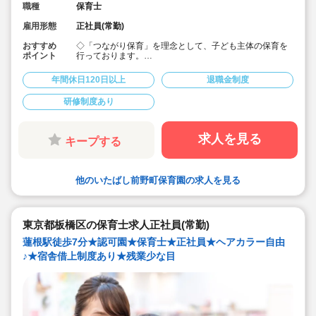
職種
保育士
雇用形態
正社員(常勤)
おすすめ
◇「つながり保育」を理念として、子ども主体の保育を
ポイント
行っております。
◇宿舎借上げ制度活用OK！初期費用・引っ越し費用補助
あり♪
年間休日120日以上
退職金制度
◇残業ゼロ推進 / 持ち帰り残業禁止 / 残業代は1分単位で
支給！
研修制度あり
◇年間休日123日から / プライベートも充実 / 12連休取得
実績有！
◇多彩なキャリアアップ研修 / 年間100以上実施 / 充実し
たバックアップ！
求人を見る
キープする
他のいたばし前野町保育園の求人を見る
東京都板橋区の保育士求人正社員(常勤)
蓮根駅徒歩7分★認可園★保育士★正社員★ヘアカラー自由
♪★宿舎借上制度あり★残業少な目