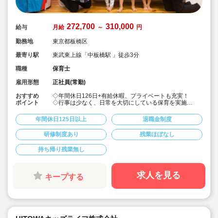
272,700
310,000
給与
月給
～
円
勤務地
東京都板橋区
最寄り駅
東武東上線「中板橋駅 」徒歩3分
職種
保育士
雇用形態
正社員(常勤)
おすすめ
◇年間休日126日+有給休暇、プライベートも充実！
ポイント
◇行事は少なく、日常を大切にしている保育を実施
◇「子ども主体」「あわてず個性を伸ばす」保育を大切
にしています。
年間休日125日以上
退職金制度
◇産休・育休からの復帰（男性の育休実績あり）、時短
勤務実績多数で働きやすい職場です
研修制度あり
残業ほぼなし
◇ヘアカラーは自由。髪色の制限なし。
◇20代で経験少ない方もノビノビ働きやすい環境
持ち帰り残業無し
◇書き物のICT化も進めており持ち帰り業務/残業ほぼな
し。
◇残業した場合の代は1分単位で支給されます
◇子どもが自分の意志や感情を尊重され、自分で選択し
求人を見る
キープする
ていくことをあたたかく見守り、子どもが主体の保育を
実践
◇無垢の木を使った園舎。優しくぬくもりのあるおうち
のような保育園
◇職員も大切という法人の想いがある。質の高い保育に
は、職員にゆとりが必要という考えから行事は無理なく