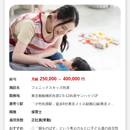
ます！）
250,000
400,000
給与
月給
～
円
施設名
フェニックスキッズ向原
勤務地
東京都板橋区向原1-5-12向原サンハイツ1F
最寄り駅
「小竹向原駅」徒歩6分東京メトロ副都心線/東京メト
ロ有楽町線）
職種
保育士
雇用形態
正社員(常勤)
おすすめ
◇「個をのばす」という考えのもとに子ども達の自主性