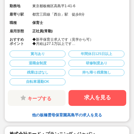
勤務地
東京都板橋区高島平1-41-6
最寄り駅
都営三田線「西台」駅 徒歩8分
職種
保育士
雇用形態
正社員(常勤)
おすすめ
◆新卒保育士求人です（見学から可）
ポイント
◆月給は27.1万以上です
◆お休みは年間休日130日以上、長期休暇（夏季休暇で9
連休）も取得可能です♪
賞与あり
年間休日125日以上
◆雲母保育園は60名以下のコンパクトなサイズの園にな
ります
退職金制度
研修制度あり
◆仕事もプライベートも両立出来ます。
◆残業少な目です（サービス残業・持ち帰り業務をしな
残業ほぼなし
持ち帰り残業無し
い仕組みになっています。平均残業 月4.7時間！）
◆行事は最低限です！行事に追われることはありませ
ん。
自転車通勤OK
◆日々の保育を大切に楽しくお仕事出来ます（行事準
備・書き物類軽減されています）
◆ピアノが弾けなくてOKです。（得意分野を活かして頂
求人を見る
キープする
く方針です
◆保育以外の業務量が不安な方も安心です。（ICTシステ
ム導入で業務効率化が図れています）
◆保育経験がない、ブランクがある方も安心です。（先
他の板橋雲母保育園高島平の求人を見る
輩社員が徹底サポートします）
◆宿舎借上げ制度活用OK！5,000円の自己負担で住めま
す！
◆ベネフィットステーション（飲食店,宿泊・レジャー施
設などの割引）
株式会社モード・プランニング・ジャパン