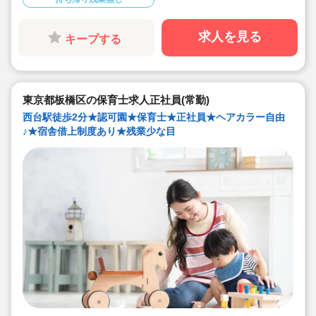
◇書き物のICT化も進めており持ち帰り業務/残業ほぼな
し。
◇残業した場合の代は1分単位で支給されます
◇子どもが自分の意志や感情を尊重され、自分で選択し
求人を見る
キープする
ていくことをあたたかく見守り、子どもが主体の保育を
実践
◇無垢の木を使った園舎。優しくぬくもりのあるおうち
のような保育園
◇職員も大切という法人の想いがある。質の高い保育に
は、職員にゆとりが必要という考えから行事は無理なく
東京都板橋区の保育士求人正社員(常勤)
できる範囲で実施
◇在籍年数や保育経験に合わせた段階的な研修を年間総
西台駅徒歩2分★認可園★保育士★正社員★ヘアカラー自由
計110回以上実施。研修も参加しやすい職場環境です
♪★宿舎借上制度あり★残業少な目