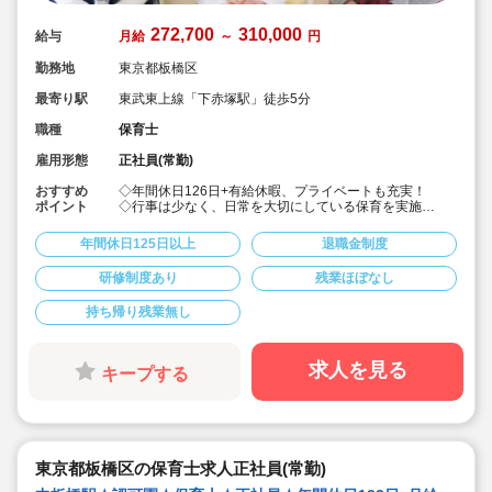
272,700
310,000
給与
月給
～
円
勤務地
東京都板橋区
最寄り駅
東武東上線「下赤塚駅」徒歩5分
職種
保育士
雇用形態
正社員(常勤)
おすすめ
◇年間休日126日+有給休暇、プライベートも充実！
ポイント
◇行事は少なく、日常を大切にしている保育を実施
◇「子ども主体」「あわてず個性を伸ばす」保育を大切
にしています。
年間休日125日以上
退職金制度
◇産休・育休からの復帰（男性の育休実績あり）、時短
勤務実績多数で働きやすい職場です
研修制度あり
残業ほぼなし
◇ヘアカラーは自由。髪色の制限なし。
◇20代で経験少ない方もノビノビ働きやすい環境
持ち帰り残業無し
◇書き物のICT化も進めており持ち帰り業務/残業ほぼな
し。
◇残業した場合の代は1分単位で支給されます
◇子どもが自分の意志や感情を尊重され、自分で選択し
求人を見る
キープする
ていくことをあたたかく見守り、子どもが主体の保育を
実践
◇無垢の木を使った園舎。優しくぬくもりのあるおうち
のような保育園
◇職員も大切という法人の想いがある。質の高い保育に
は、職員にゆとりが必要という考えから行事は無理なく
東京都板橋区の保育士求人正社員(常勤)
できる範囲で実施
◇在籍年数や保育経験に合わせた段階的な研修を年間総