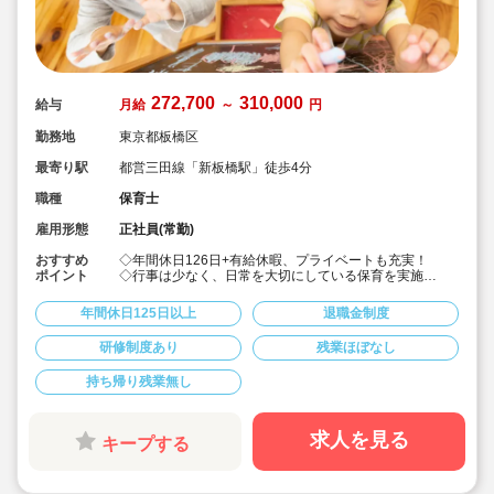
272,700
310,000
給与
月給
～
円
勤務地
東京都板橋区
最寄り駅
都営三田線「新板橋駅」徒歩4分
職種
保育士
雇用形態
正社員(常勤)
おすすめ
◇年間休日126日+有給休暇、プライベートも充実！
ポイント
◇行事は少なく、日常を大切にしている保育を実施
◇「子ども主体」「あわてず個性を伸ばす」保育を大切
にしています。
年間休日125日以上
退職金制度
◇産休・育休からの復帰（男性の育休実績あり）、時短
勤務実績多数で働きやすい職場です
研修制度あり
残業ほぼなし
◇ヘアカラーは自由。髪色の制限なし。
◇20代で経験少ない方もノビノビ働きやすい環境
持ち帰り残業無し
◇書き物のICT化も進めており持ち帰り業務/残業ほぼな
し。
◇残業した場合の代は1分単位で支給されます
◇子どもが自分の意志や感情を尊重され、自分で選択し
求人を見る
キープする
ていくことをあたたかく見守り、子どもが主体の保育を
実践
◇無垢の木を使った園舎。優しくぬくもりのあるおうち
のような保育園