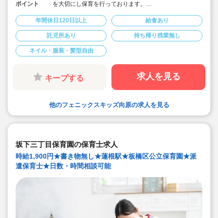
ポイント
を大切にし保育を行っております。
◇お子様を園にあずけながら勤務可能で、親子出勤OKで
す♪
年間休日120日以上
給食あり
◇保育に配慮した範囲での髪色自由です♪
◇ICT導入により残業経験取り組み行っており、持ち帰り
託児所あり
持ち帰り残業無し
仕事ありません♪
◇定員19名の為じっくり子ども達と関わる事ができます♪
ネイル・服装・髪型自由
◇職員給食ありでお昼の準備いりません♪
求人を見る
キープする
他のフェニックスキッズ向原の求人を見る
坂下三丁目保育園の保育士求人
時給1,900円★書き物無し★蓮根駅★板橋区公立保育園★派
遣保育士★日数・時間相談可能