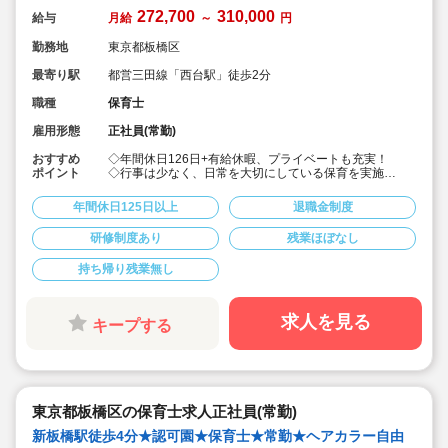
272,700
310,000
給与
月給
～
円
勤務地
東京都板橋区
最寄り駅
都営三田線「西台駅」徒歩2分
職種
保育士
雇用形態
正社員(常勤)
おすすめ
◇年間休日126日+有給休暇、プライベートも充実！
ポイント
◇行事は少なく、日常を大切にしている保育を実施
◇「子ども主体」「あわてず個性を伸ばす」保育を大切
にしています。
年間休日125日以上
退職金制度
◇産休・育休からの復帰（男性の育休実績あり）、時短
勤務実績多数で働きやすい職場です
研修制度あり
残業ほぼなし
◇ヘアカラーは自由。髪色の制限なし。
◇20代で経験少ない方もノビノビ働きやすい環境
持ち帰り残業無し
◇書き物のICT化も進めており持ち帰り業務/残業ほぼな
し。
◇残業した場合の代は1分単位で支給されます
◇子どもが自分の意志や感情を尊重され、自分で選択し
求人を見る
キープする
ていくことをあたたかく見守り、子どもが主体の保育を
実践
◇無垢の木を使った園舎。優しくぬくもりのあるおうち
のような保育園
◇職員も大切という法人の想いがある。質の高い保育に
は、職員にゆとりが必要という考えから行事は無理なく
東京都板橋区の保育士求人正社員(常勤)
できる範囲で実施
◇在籍年数や保育経験に合わせた段階的な研修を年間総
新板橋駅徒歩4分★認可園★保育士★常勤★ヘアカラー自由
計110回以上実施。研修も参加しやすい職場環境です