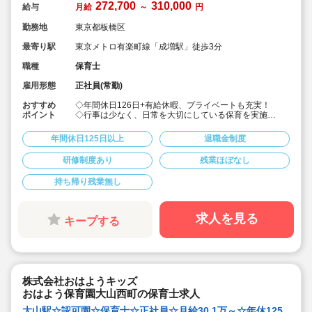
272,700
310,000
給与
月給
～
円
勤務地
東京都板橋区
最寄り駅
東京メトロ有楽町線「成増駅」徒歩3分
職種
保育士
雇用形態
正社員(常勤)
おすすめ
◇年間休日126日+有給休暇、プライベートも充実！
ポイント
◇行事は少なく、日常を大切にしている保育を実施
◇「子ども主体」「あわてず個性を伸ばす」保育を大切
にしています。
年間休日125日以上
退職金制度
◇産休・育休からの復帰（男性の育休実績あり）、時短
勤務実績多数で働きやすい職場です
研修制度あり
残業ほぼなし
◇ヘアカラーは自由。髪色の制限なし。
◇20代で経験少ない方もノビノビ働きやすい環境
持ち帰り残業無し
◇書き物のICT化も進めており持ち帰り業務/残業ほぼな
し。
◇残業した場合の代は1分単位で支給されます
◇子どもが自分の意志や感情を尊重され、自分で選択し
求人を見る
キープする
ていくことをあたたかく見守り、子どもが主体の保育を
実践
◇無垢の木を使った園舎。優しくぬくもりのあるおうち
のような保育園
◇職員も大切という法人の想いがある。質の高い保育に
は、職員にゆとりが必要という考えから行事は無理なく
株式会社おはようキッズ
できる範囲で実施
◇在籍年数や保育経験に合わせた段階的な研修を年間総
おはよう保育園大山西町の保育士求人
計110回以上実施。研修も参加しやすい職場環境です
大山駅☆認可園☆保育士☆正社員☆月給30.1万～☆年休125