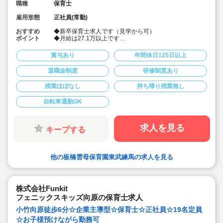
職種
保育士
雇用形態
正社員(常勤)
おすすめ
◆新卒保育士求人です（見学から可）
ポイント
◆月給は27.1万以上です
◆お休みは年間休日130日以上、長期休暇（夏季休暇で9
連休）も取得可能です♪
賞与あり
年間休日125日以上
◆雲母保育園は60名以下のコンパクトなサイズの園にな
ります
退職金制度
研修制度あり
◆仕事もプライベートも両立出来ます。
◆残業少な目です（サービス残業・持ち帰り業務をしな
残業ほぼなし
持ち帰り残業無し
い仕組みになっています。平均残業 月4.7時間！）
◆行事は最低限です！行事に追われることはありませ
ん。
自転車通勤OK
◆日々の保育を大切に楽しくお仕事出来ます（行事準
備・書き物類軽減されています）
◆ピアノが弾けなくてOKです。（得意分野を活かして頂
求人を見る
キープする
く方針です
◆保育以外の業務量が不安な方も安心です。（ICTシステ
ム導入で業務効率化が図れています）
◆保育経験がない、ブランクがある方も安心です。（先
他の板橋雲母保育園東武練馬の求人を見る
輩社員が徹底サポートします）
◆宿舎借上げ制度活用OK！5,000円の自己負担で住めま
す！
◆ベネフィットステーション（飲食店,宿泊・レジャー施
設などの割引）
株式会社Funkit
◆永年勤続表彰（勤続10年を迎える正社員に、賞与とリ
フェニックスキッズ向原の保育士求人
フレッシュ休暇が出ます）
◆退職金制度あり
小竹向原徒歩6分☆企業主導型☆保育士☆正社員☆19名定員
◆職員同士の協力を大切にしています！保育経験がな
☆お子様預けながら勤務可
い、ブランクが有る方もOK（先輩スタッフがサポートし