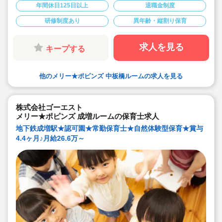
保育園です。男女の性別問わず明るく元気な保育士様ご
年間休日125日以上
退職金制度
活躍されています。
■充実した研修制度があります。経験少ない方も安心して
研修制度あり
異年齢・縦割り保育
スタートいただけます。
■住宅手当や帰省手当など福利厚生が充実しています。
■残業は少ないです。あった場合もしっかり支給されま
す。
求人を見る
キープする
■宿舎借上げ制度も利用可能です。
■入社後は出産などに合わせて産休育休取得や時短制度、
時間固定制度でライフイベントに合わせた働き方が可能
です。
他のメリー★ポピンズ 中板橋ルームの求人を見る
株式会社ゴーエスト
メリー★ポピンズ 成増ルームの保育士求人
地下鉄成増駅★認可園★常勤保育士★自然体験型保育★賞与
4.4ヶ月♪月給26.6万～