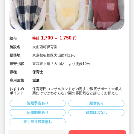
1,700
1,750
給与
時給
～
円
施設名
大山西町保育園
勤務地
東京都板橋区大山西町21-3
最寄り駅
東武東上線「大山駅」より徒歩10分
職種
保育士
雇用形態
派遣
おすすめ
保育専門コンサルタントが内定まで徹底サポート☆求人
ポイント
票だけではわからない園の雰囲気など詳しくお伝えしま
す！
■板橋区の落ち着いた住宅街にある定員120名認可保育園
皆勤手当あり
給食あり
です。
■時間固定勤務、早番・遅番の1日4時間勤務も相談OK
研修制度あり
残業ほぼなし
■出勤日数は週3日～でお願いします。日数についてはご
相談ください。
持ち帰り残業無し
■時給1,700円～1,750円の求人です。