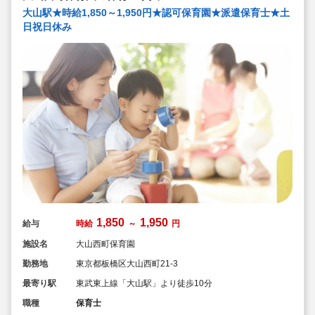
大山駅★時給1,850～1,950円★認可保育園★派遣保育士★土
日祝日休み
1,850
1,950
給与
時給
～
円
施設名
大山西町保育園
勤務地
東京都板橋区大山西町21-3
最寄り駅
東武東上線「大山駅」より徒歩10分
職種
保育士