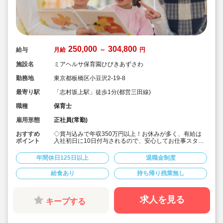
250,000
304,800
給与
月給
～
円
施設名
ミアヘルサ保育園ひびきあずさわ
勤務地
東京都板橋区小豆沢2-19-8
最寄り駅
「志村坂上駅」徒歩1分(都営三田線)
職種
保育士
雇用形態
正社員(常勤)
おすすめ
◇賞与込みで年収350万円以上！お休みが多く、有給は
ポイント
入社初日に10日付与されるので、安心してお仕事スター
トできます♪
◇「志村坂上駅」徒歩1分の駅チカ！
年間休日125日以上
退職金制度
◇月給250,000円＋経験加算☆
◇残業少なめ！発生した場合は1分単位で残業代支給。業
給食あり
持ち帰り残業無し
務前後の着替えの時間にも残業代がつきます♪
◇宿舎借り上げ制度あり◎引っ越し代補助付き(上限5万
円)
◇子ども一人ひとりを大切にする、おもいやりと笑顔あ
求人を見る
キープする
ふれる保育園です。
◇面接担当の園長先生の元でそのまま働くことができる
ので、ご自身の目で見て納得した保育園で勤務すること