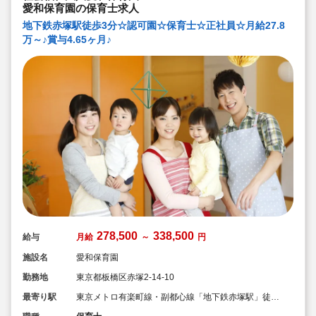
や『育児講座等』で利用。育児相談・交流の場として、
愛和保育園の保育士求人
地域に根ざす活動に取り組んでいます。
地下鉄赤塚駅徒歩3分☆認可園☆保育士☆正社員☆月給27.8
万～♪賞与4.65ヶ月♪
278,500
338,500
給与
月給
～
円
施設名
愛和保育園
勤務地
東京都板橋区赤塚2-14-10
最寄り駅
東京メトロ有楽町線・副都心線「地下鉄赤塚駅」徒歩
3分