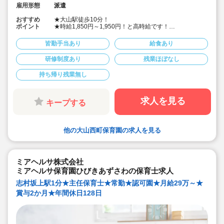
雇用形態
派遣
おすすめ
★大山駅徒歩10分！
ポイント
★時給1,850円～1,950円！と高時給です！
★自転車通勤可能です！
★勤務日数・時間の相談も可能です！
皆勤手当あり
給食あり
★社会保険完備、皆勤手当て制度あり！
★会員制福利厚生サービスもございます！
研修制度あり
残業ほぼなし
持ち帰り残業無し
求人を見る
キープする
他の大山西町保育園の求人を見る
ミアヘルサ株式会社
ミアヘルサ保育園ひびきあずさわの保育士求人
志村坂上駅1分★主任保育士★常勤★認可園★月給29万～★
賞与2か月★年間休日128日