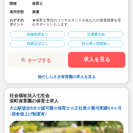
職種
保育士
雇用形態
派遣
おすすめ
★保育士専任のコンサルタントがあなたの派遣就業を安
ポイント
心サポートいたします
★都営三田線「西高島平駅」より徒歩！
★預かり保育の担当をお願いします
研修制度あり
交通費支給
★時給1,800円以上、別途交通費支給！
★18時や19時まで勤務できる方、大歓迎♪
残業ほぼなし
持ち帰り残業無し
★土日祝休みなのでワークライフバランスも取りやすい
です！
求人を見る
キープする
他のしらさぎ保育園の求人を見る
社会福祉法人七生会
栄町保育園の保育士求人
大山駅徒歩5分☆認可園☆保育士☆正社員☆賞与実績4.0ヶ月
♪宿舎借上げ制度有♪