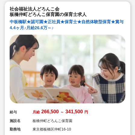
社会福祉法人どろんこ会
板橋仲町どろんこ保育園の保育士求人
中板橋駅★認可園★正社員★保育士★自然体験型保育★賞与
4.4ヶ月♪月給26.6万～♪
266,500
341,500
給与
月給
～
円
施設名
板橋仲町どろんこ保育園
勤務地
東京都板橋区仲町16-10