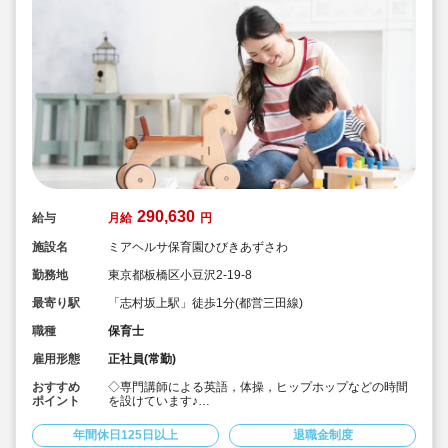
290,630
給与
月給
円
施設名
ミアヘルサ保育園ひびきあずさわ
勤務地
東京都板橋区小豆沢2-19-8
最寄り駅
「志村坂上駅」徒歩1分(都営三田線)
職種
保育士
雇用形態
正社員(常勤)
おすすめ
◇専門講師による英語，体操，ヒップホップなどの時間
ポイント
を設けています♪
◇「志村坂上駅」徒歩1分の駅チカで通勤らくらく！主任
保育士の求人です♪
年間休日125日以上
退職金制度
◇月給290,630円～/経験・実績に応じて加算！頑張りが