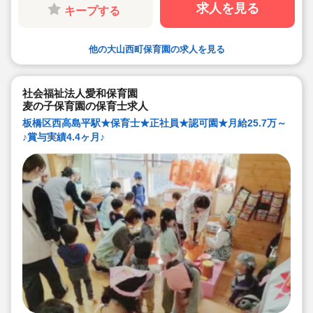
求人を見る
キープする
他の大山西町保育園の求人を見る
社会福祉法人愛和保育園
麦の子保育園の保育士求人
板橋区西高島平駅★保育士★正社員★認可園★月給25.7万～
♪賞与実績4.4ヶ月♪