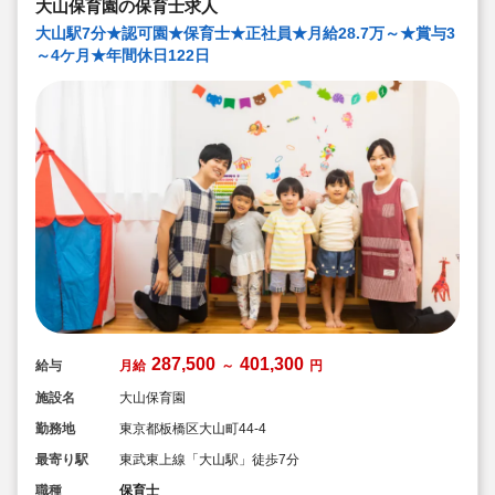
大山保育園の保育士求人
大山駅7分★認可園★保育士★正社員★月給28.7万～★賞与3
～4ケ月★年間休日122日
287,500
401,300
給与
月給
～
円
施設名
大山保育園
勤務地
東京都板橋区大山町44-4
最寄り駅
東武東上線「大山駅」徒歩7分
職種
保育士