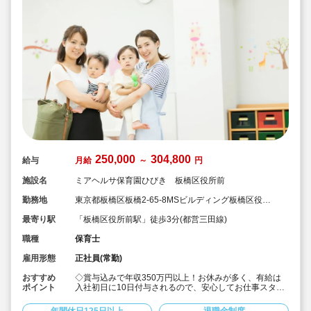
250,000
304,800
給与
月給
～
円
施設名
ミアヘルサ保育園ひびき 板橋区役所前
勤務地
東京都板橋区板橋2-65-8MSビルディング板橋区役所
前
最寄り駅
「板橋区役所前駅」徒歩3分(都営三田線)
職種
保育士
雇用形態
正社員(常勤)
おすすめ
◇賞与込みで年収350万円以上！お休みが多く、有給は
ポイント
入社初日に10日付与されるので、安心してお仕事スター
トできます♪
◇「板橋区役所前駅」から徒歩3分！