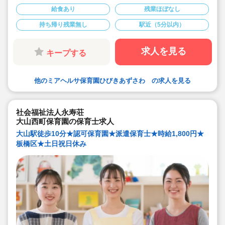
評価される法人です☆
給食あり
残業ほぼなし
◇賞与は【月給】×2か月分/別途手当あり！
◇年間休日128日！有給も入社初日に10日付与、ワーク
持ち帰り残業無し
駅近（5分以内）
ライフバランスがとりやすい環境です♪
◇残業代は1分単位で支給。業務の前後の着替えの時間も
残業代がつきます◎
◇宿舎借り上げ制度あり。引っ越し代補助5万円♪
求人を見る
キープする
◇子ども一人ひとりを大切にする、おもいやりと笑顔が
あふれる保育園です。
◇面接担当の園長先生の元でそのまま働くことができる
ので、ご自身の目で見て納得した環境で勤務することが
他のミアヘルサ保育園ひびきあずさわ の求人を見る
できます♪
社会福祉法人永寿荘
大山西町保育園の保育士求人
大山駅徒歩10分★認可保育園★派遣保育士★時給1,800円★
板橋区★土日祝日休み