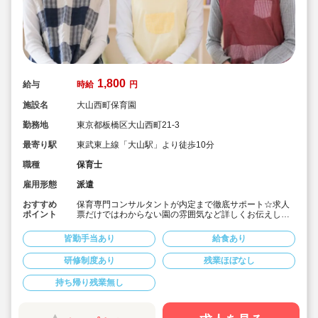
1,800
給与
時給
円
施設名
大山西町保育園
勤務地
東京都板橋区大山西町21-3
最寄り駅
東武東上線「大山駅」より徒歩10分
職種
保育士
雇用形態
派遣
おすすめ
保育専門コンサルタントが内定まで徹底サポート☆求人
ポイント
票だけではわからない園の雰囲気など詳しくお伝えしま
す！
■板橋区の落ち着いた住宅街にある定員120名認可保育園
皆勤手当あり
給食あり
です。
■時間固定勤務、早番・遅番の1日4時間勤務も相談OK
研修制度あり
残業ほぼなし
■出勤日数は週3日～でお願いします。日数についてはご
相談ください。
持ち帰り残業無し
■時給1,700円～1,750円の求人です。