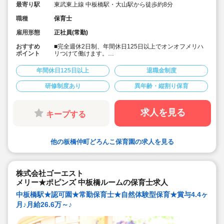
最寄り駅
東武東上線 中板橋駅・大山駅から徒歩約8分
職種
保育士
雇用形態
正社員(常勤)
おすすめ
■完全週休2日制、年間休日125日以上でオンオフメリハ
ポイント
リつけて働けます。
■次代を担う子ども達の「にんげん力」を育む自然体験型
保育園です。男女の性別問わず明るく元気な保育士様ご
年間休日125日以上
退職金制度
活躍されています。
■充実した研修制度があります。経験少ない方も安心して
研修制度あり
異年齢・縦割り保育
スタートいただけます。
■住宅手当や帰省手当など福利厚生が充実しています。
■残業は少ないです。あった場合もしっかり支給されま
す。
求人を見る
キープする
■宿舎借上げ制度も利用可能です。
■入社後は出産などに合わせて産休育休取得や時短制度、
時間固定制度でライフイベントに合わせた働き方が可能
です。
他の板橋仲町どろんこ保育園の求人を見る
株式会社ゴーエスト
メリー★ポピンズ 中板橋ルームの保育士求人
中板橋駅★認可園★常勤保育士★自然体験型保育★賞与4.4ヶ
月♪月給26.6万～♪