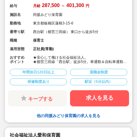
287,500
401,300
給与
月給
～
円
施設名
同援みどり保育園
勤務地
東京都板橋区蓮根3-15-6
最寄り駅
西台駅（都営三田線） 東口から徒歩5分
職種
保育士
雇用形態
正社員(常勤)
おすすめ
★安心して働ける社会福祉法人。
ポイント
★都営三田線「西台駅」徒歩5分。車通勤＆自転車通勤
OK！バイクも相談可♪
★月給287,500円～/賞与3～4か月と好待遇！
年間休日120日以上
退職金制度
★年間休日122日。残業時間は月1～2時間(日平均5～10
分)程度で労務環境も良好♪
研修制度あり
駅近（5分以内）
★有給休暇は入社時に付与！リフレッシュ休暇も年5日付
与され、1日ずつの利用も、まとめて連休にする事もでき
ます☆
★宿舎借上げ制度利用可！(上限額：8万2千円/月)借上げ
求人を見る
キープする
を利用しない方も住宅手当（月6,000～19,500円）の支
給あり！
★現住所から配属園まで90分以上かかり、転居が必要な
方には、就職支度金20万円を別途支給♪
他の同援みどり保育園の求人を見る
★扶養手当や確定拠出年金など、職員のライフステージ
に合わせて生活を支える制度も整っています。
★小学校と公園に隣接した保育園で、周囲には緑があふ
れ、園庭も広々とした恵まれた環境です。
社会福祉法人愛和保育園
★毎週月曜日には園庭を開放し、月に1度の『遊ぼう会』