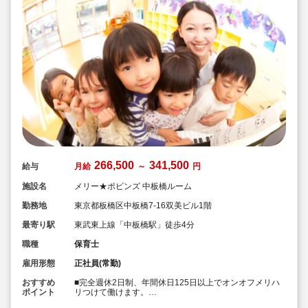
266,500
341,500
給与
月給
～
円
施設名
メリー★ポピンズ 中板橋ルーム
勤務地
東京都板橋区中板橋7-16双美ビル1階
最寄り駅
東武東上線「中板橋駅」徒歩4分
職種
保育士
雇用形態
正社員(常勤)
おすすめ
■完全週休2日制、年間休日125日以上でオンオフメリハ
ポイント
リつけて働けます。
■次代を担う子ども達の「にんげん力」を育む自然体験型