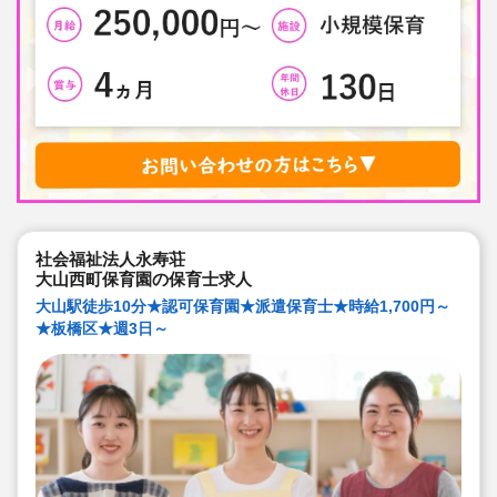
社会福祉法人永寿荘
大山西町保育園の保育士求人
大山駅徒歩10分★認可保育園★派遣保育士★時給1,700円～
★板橋区★週3日～