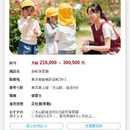
216,000
300,500
給与
月給
～
円
施設名
栄町保育園
勤務地
東京都板橋区栄町26-1
最寄り駅
東武東上線「大山駅」徒歩5分
職種
保育士
雇用形態
正社員(常勤)
おすすめ
◇大山駅徒歩5分の認可保育園
ポイント
◇月給21.6万～、賞与実績4.0ヶ月以上
◇年度末に処遇改善の一括支給あり♪
◇宿舎借上げ制度有♪
借上社宅あり
交通費支給