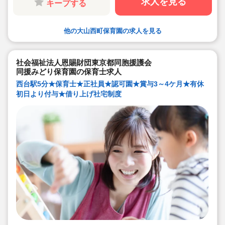
求人を見る
キープする
他の大山西町保育園の求人を見る
社会福祉法人恩賜財団東京都同胞援護会
同援みどり保育園の保育士求人
西台駅5分★保育士★正社員★認可園★賞与3～4ケ月★有休
初日より付与★借り上げ社宅制度