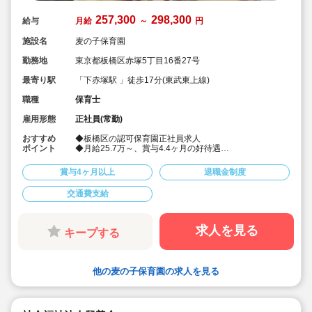
257,300
298,300
給与
月給
～
円
施設名
麦の子保育園
勤務地
東京都板橋区赤塚5丁目16番27号
最寄り駅
「下赤塚駅 」徒歩17分(東武東上線)
職種
保育士
雇用形態
正社員(常勤)
おすすめ
◆板橋区の認可保育園正社員求人
ポイント
◆月給25.7万～、賞与4.4ヶ月の好待遇
◆借上社宅制度あり♪
◆ゆったりのびのび子供中心の保育
賞与4ヶ月以上
退職金制度
交通費支給
求人を見る
キープする
他の麦の子保育園の求人を見る