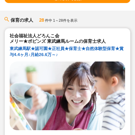
保育の求人
28
件中 1～28件を表示
社会福祉法人どろんこ会
メリー★ポピンズ 東武練馬ルームの保育士求人
東武練馬駅★認可園★正社員★保育士★自然体験型保育★賞
与4.4ヶ月♪月給26.6万～♪