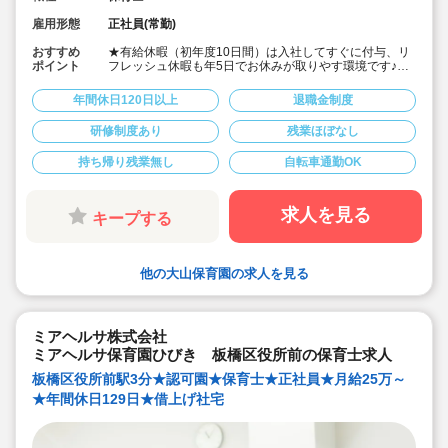
雇用形態
正社員(常勤)
おすすめ
★有給休暇（初年度10日間）は入社してすぐに付与、リ
ポイント
フレッシュ休暇も年5日でお休みが取りやす環境です♪
★東武東上線「大山駅」徒歩7分、車通勤も可！
★月給287,500円〜401,300円/賞与3～4ヶ月と好待遇☆
年間休日120日以上
退職金制度
★残業手当や扶養手当など別途支給♪
★年間休日120日以上で残業ほぼ無しと、ワークライフ
研修制度あり
残業ほぼなし
バランス良好です◎
★宿舎借り上げ制度利用可！
持ち帰り残業無し
自転車通勤OK
★ICT化で事務作業の負担を軽減しています
★安心して働ける大手社会福祉法人♪
★小学校や公園に隣接しており、周囲には緑も多い、
広々とした園庭のある保育園です！
求人を見る
キープする
★こどもたちの持つ「育つ力」を伸ばす保育、
子どものやりたい気持ちを尊重した「子ども主体」の保
育を実践しています。
★発表会では決まったプログラムでなく、各園児の得意
他の大山保育園の求人を見る
なことを披露する方針です♪
ミアヘルサ株式会社
ミアヘルサ保育園ひびき 板橋区役所前の保育士求人
板橋区役所前駅3分★認可園★保育士★正社員★月給25万～
★年間休日129日★借上げ社宅