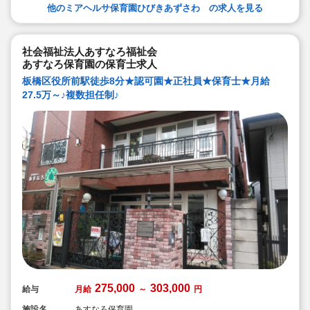
ができます♪
他のミアヘルサ保育園ひびきあずさわ の求人を見る
社会福祉法人あすなろ福祉会
あすなろ保育園の保育士求人
板橋区役所前駅徒歩8分★認可園★正社員★保育士★月給
27.5万～♪複数担任制♪
275,000
303,000
給与
月給
～
円
施設名
あすなろ保育園