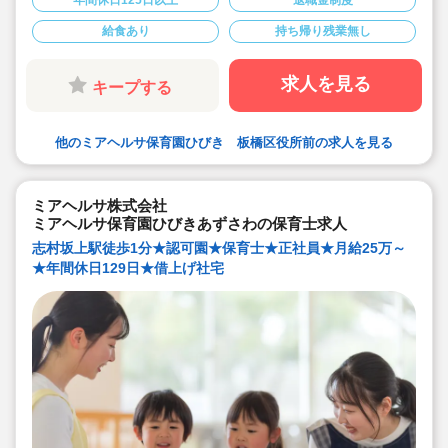
年間休日125日以上
退職金制度
◇月給250,000円＋経験加算☆
◇残業少なめ！発生した場合は1分単位で残業代支給。業
給食あり
持ち帰り残業無し
務前後の着替えの時間にも残業代がつきます♪
◇宿舎借り上げ制度あり◎引っ越し代補助付き(上限5万
円)
◇子ども一人ひとりを大切にする、おもいやりと笑顔あ
求人を見る
キープする
ふれる保育園です。
◇面接担当の園長先生の元でそのまま働くことができる
ので、ご自身の目で見て納得した保育園で勤務すること
ができます♪
他のミアヘルサ保育園ひびき 板橋区役所前の求人を見る
ミアヘルサ株式会社
ミアヘルサ保育園ひびきあずさわの保育士求人
志村坂上駅徒歩1分★認可園★保育士★正社員★月給25万～
★年間休日129日★借上げ社宅