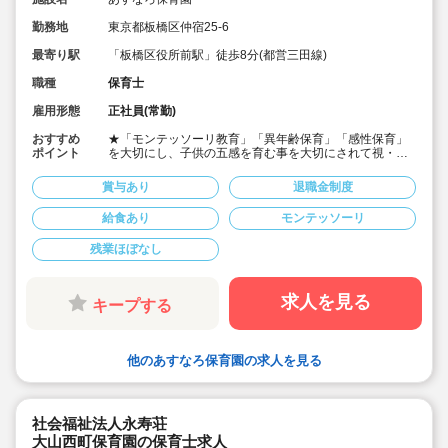
勤務地
東京都板橋区仲宿25-6
最寄り駅
「板橋区役所前駅」徒歩8分(都営三田線)
職種
保育士
雇用形態
正社員(常勤)
おすすめ
★「モンテッソーリ教育」「異年齢保育」「感性保育」
ポイント
を大切にし、子供の五感を育む事を大切にされて視・
聴・嗅(きゅう)・味・触の５つの感覚を年間のプログラム
に反映させて保育を行ってます。
賞与あり
退職金制度
★月給27.5万～、賞与3.0ヶ月、別途処遇改善支給可能性
ありの好待遇♪
給食あり
モンテッソーリ
★様々な研修があり、外部研修を自主的に参加しやすい
環境ですので職員のキャリアアップを積極的に支援して
残業ほぼなし
いる環境です♪
★借り上げ社宅制度の利用も可能です♪
求人を見る
キープする
他のあすなろ保育園の求人を見る
社会福祉法人永寿荘
大山西町保育園の保育士求人