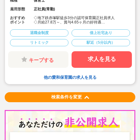
職種
保育士
雇用形態
正社員(常勤)
おすすめ
◇地下鉄赤塚駅徒歩3分の認可保育園正社員求人
ポイント
◇月給27.8万～、賞与4.65ヶ月の好待遇
◇月額2万円で利用可能な社宅あり♪
◇リトミック活動などの取り組みに力を入れて保育を行
退職金制度
借上社宅あり
っております
リトミック
駅近（5分以内）
求人を見る
キープする
他の愛和保育園の求人を見る
検索条件を変更