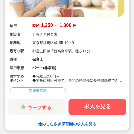
1,250
1,300
給与
時給
～
円
施設名
しらさぎ保育園
勤務地
東京都板橋区成増5-19-40
最寄り駅
都営三田線「西高島平駅」徒歩11分
職種
保育士
雇用形態
パート(非常勤)
おすすめ
◆時給1,250円～
ポイント
◆早番に対応可能で、昼間の時間帯に長時間勤務できる
方募集☆
◆勤務時間応相談
交通費支給
◆緑豊かな成増エリア♪
求人を見る
キープする
他のしらさぎ保育園の求人を見る