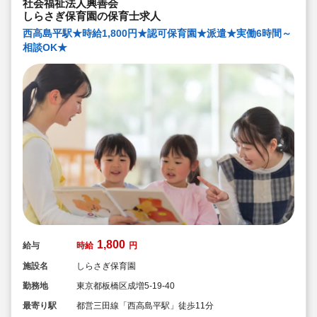
社会福祉法人興善会
しらさぎ保育園の保育士求人
西高島平駅★時給1,800円★認可保育園★派遣★実働6時間～
相談OK★
1,800
給与
時給
円
施設名
しらさぎ保育園
勤務地
東京都板橋区成増5-19-40
最寄り駅
都営三田線「西高島平駅」徒歩11分