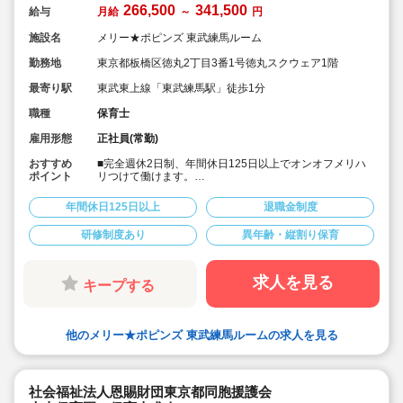
266,500
341,500
給与
月給
～
円
施設名
メリー★ポピンズ 東武練馬ルーム
勤務地
東京都板橋区徳丸2丁目3番1号徳丸スクウェア1階
最寄り駅
東武東上線「東武練馬駅」徒歩1分
職種
保育士
雇用形態
正社員(常勤)
おすすめ
■完全週休2日制、年間休日125日以上でオンオフメリハ
ポイント
リつけて働けます。
■次代を担う子ども達の「にんげん力」を育む自然体験型
保育園です。男女の性別問わず明るく元気な保育士様ご
年間休日125日以上
退職金制度
活躍されています。
■充実した研修制度があります。経験少ない方も安心して
研修制度あり
異年齢・縦割り保育
スタートいただけます。
■住宅手当や帰省手当など福利厚生が充実しています。
■残業は少ないです。あった場合もしっかり支給されま
す。
求人を見る
キープする
■宿舎借上げ制度も利用可能です。
■入社後は出産などに合わせて産休育休取得や時短制度、
時間固定制度でライフイベントに合わせた働き方が可能
です。
他のメリー★ポピンズ 東武練馬ルームの求人を見る
社会福祉法人恩賜財団東京都同胞援護会