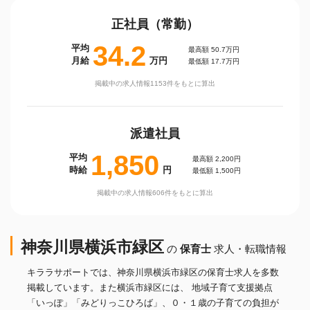
正社員（常勤）
34.2
平均
最高額 50.7万円
月給
万円
最低額 17.7万円
掲載中の求人情報1153件をもとに算出
派遣社員
1,850
平均
最高額 2,200円
時給
円
最低額 1,500円
掲載中の求人情報606件をもとに算出
神奈川県横浜市緑区
の
保育士
求人・転職情報
キララサポートでは、神奈川県横浜市緑区の保育士求人を多数
掲載しています。また横浜市緑区には、 地域子育て支援拠点
「いっぽ」「みどりっこひろば」、０・１歳の子育ての負担が