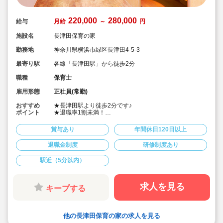
220,000
280,000
給与
月給
～
円
施設名
長津田保育の家
勤務地
神奈川県横浜市緑区長津田4-5-3
最寄り駅
各線「長津田駅」から徒歩2分
職種
保育士
雇用形態
正社員(常勤)
おすすめ
★長津田駅より徒歩2分です♪
ポイント
★退職率1割未満！
★法人は関東170以上の施設を運営しており、職員の
方々が心から楽しく保育ができるようサポートを行って
賞与あり
年間休日120日以上
います！
★系列園にてお預け可能です。保育所お預け優遇制度あ
退職金制度
研修制度あり
り(社員割引あり)
★「自分の子供を入れたい園」が法人として大切に保育
駅近（5分以内）
を行っております！そのために、「見守る保育」「のび
のび過ごせる施設設定」を軸に保育を行っている保育園
です。
★法人内研修も充実！海外研修も！研修費はすべて法人
求人を見る
キープする
負担です！スキルアップを考えている先生にもオススメ
です！
★系列園同士の交流も盛んです！
★残業も少なめ！
他の長津田保育の家の求人を見る
★定着率が高いのも法人の特徴です♪職員の風通しがよ