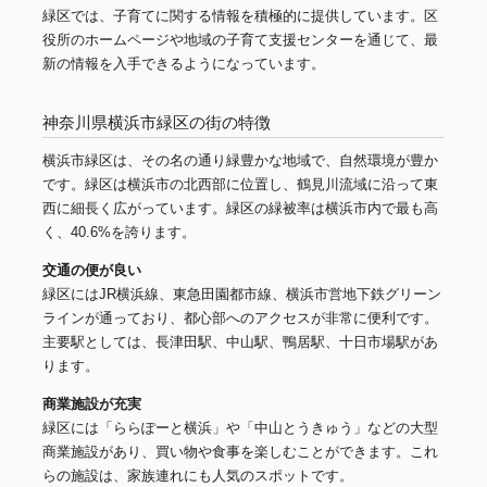
緑区では、子育てに関する情報を積極的に提供しています。区
役所のホームページや地域の子育て支援センターを通じて、最
新の情報を入手できるようになっています。
神奈川県横浜市緑区の街の特徴
横浜市緑区は、その名の通り緑豊かな地域で、自然環境が豊か
です。緑区は横浜市の北西部に位置し、鶴見川流域に沿って東
西に細長く広がっています。緑区の緑被率は横浜市内で最も高
く、40.6%を誇ります。
交通の便が良い
緑区にはJR横浜線、東急田園都市線、横浜市営地下鉄グリーン
ラインが通っており、都心部へのアクセスが非常に便利です。
主要駅としては、長津田駅、中山駅、鴨居駅、十日市場駅があ
ります。
商業施設が充実
緑区には「ららぽーと横浜」や「中山とうきゅう」などの大型
商業施設があり、買い物や食事を楽しむことができます。これ
らの施設は、家族連れにも人気のスポットです。