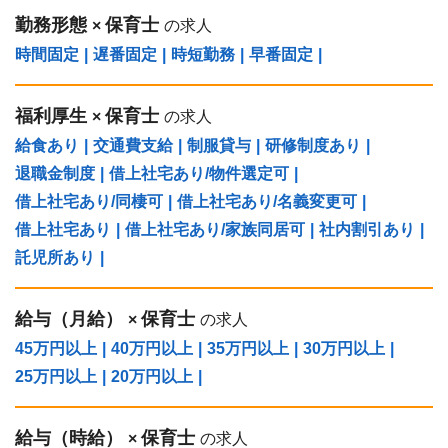
勤務形態
保育士
×
の求人
時間固定
|
遅番固定
|
時短勤務
|
早番固定
|
福利厚生
保育士
×
の求人
給食あり
|
交通費支給
|
制服貸与
|
研修制度あり
|
退職金制度
|
借上社宅あり/物件選定可
|
借上社宅あり/同棲可
|
借上社宅あり/名義変更可
|
借上社宅あり
|
借上社宅あり/家族同居可
|
社内割引あり
|
託児所あり
|
給与（⽉給）
保育士
×
の求人
45万円以上
|
40万円以上
|
35万円以上
|
30万円以上
|
25万円以上
|
20万円以上
|
給与（時給）
保育士
×
の求人