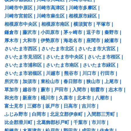
川崎市中原区
|
川崎市高津区
|
川崎市多摩区
|
川崎市宮前区
|
川崎市麻生区
|
相模原市緑区
|
相模原市中央区
|
相模原市南区
|
横須賀市
|
平塚市
|
鎌倉市
|
藤沢市
|
小田原市
|
茅ヶ崎市
|
逗子市
|
秦野市
|
厚木市
|
大和市
|
伊勢原市
|
海老名市
|
座間市
|
綾瀬市
|
さいたま市西区
|
さいたま市北区
|
さいたま市大宮区
|
さいたま市見沼区
|
さいたま市中央区
|
さいたま市桜区
|
さいたま市浦和区
|
さいたま市南区
|
さいたま市緑区
|
さいたま市岩槻区
|
川越市
|
熊谷市
|
川口市
|
行田市
|
所沢市
|
加須市
|
東松山市
|
春日部市
|
狭山市
|
上尾市
|
草加市
|
越谷市
|
蕨市
|
戸田市
|
入間市
|
朝霞市
|
志木市
|
和光市
|
新座市
|
桶川市
|
久喜市
|
北本市
|
八潮市
|
富士見市
|
三郷市
|
坂戸市
|
日高市
|
吉川市
|
ふじみ野市
|
白岡市
|
北足立郡伊奈町
|
入間郡三芳町
|
比企郡滑川町
|
北葛飾郡杉戸町
|
千葉市
|
市川市
|
船橋市
|
木更津市
|
松戸市
|
野田市
|
成田市
|
佐倉市
|