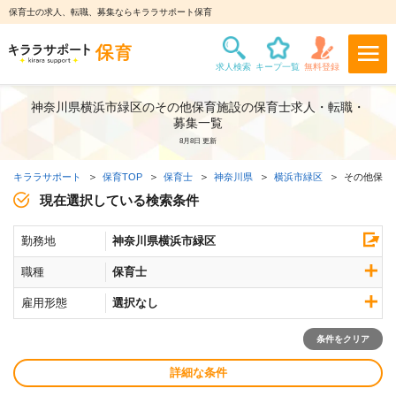
保育士の求人、転職、募集ならキララサポート保育
神奈川県横浜市緑区のその他保育施設の保育士求人・転職・
募集一覧
8月8日 更新
キララサポート
保育TOP
保育士
神奈川県
横浜市緑区
その他保育
現在選択している検索条件
勤務地
神奈川県横浜市緑区
職種
保育士
雇用形態
選択なし
条件をクリア
詳細な条件