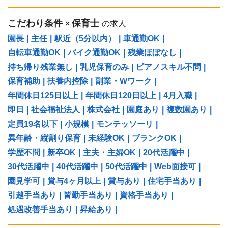
こだわり条件
保育士
×
の求人
園長
|
主任
|
駅近（5分以内）
|
車通勤OK
|
自転車通勤OK
|
バイク通勤OK
|
残業ほぼなし
|
持ち帰り残業無し
|
乳児保育のみ
|
ピアノスキル不問
|
保育補助
|
扶養内控除
|
副業・Wワーク
|
年間休日125日以上
|
年間休日120日以上
|
4月入職
|
即日
|
社会福祉法人
|
株式会社
|
園庭あり
|
複数園あり
|
定員19名以下
|
小規模
|
モンテッソーリ
|
異年齢・縦割り保育
|
未経験OK
|
ブランクOK
|
学歴不問
|
新卒OK
|
主夫・主婦OK
|
20代活躍中
|
30代活躍中
|
40代活躍中
|
50代活躍中
|
Web面接可
|
園見学可
|
賞与4ヶ月以上
|
賞与あり
|
住宅手当あり
|
引越手当あり
|
皆勤手当あり
|
資格手当あり
|
処遇改善手当あり
|
昇給あり
|