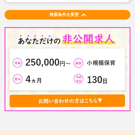
く、相談できる環境があります。
★子供たちと一緒に成長できる保育園で一緒に働いてみ
ませんか？
★充実の研修制度。年間100種類以上の中から学びたい
検索条件を変更
研修を選べます！
★見学会も随時開催しています！少しでも気になりまし
たらお気軽にお問い合わせください。