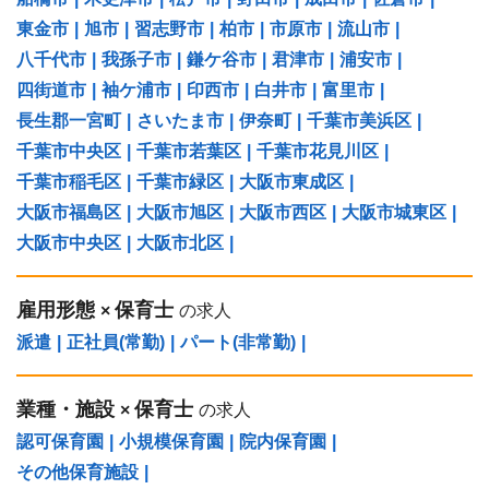
東金市
|
旭市
|
習志野市
|
柏市
|
市原市
|
流山市
|
八千代市
|
我孫子市
|
鎌ケ谷市
|
君津市
|
浦安市
|
四街道市
|
袖ケ浦市
|
印西市
|
白井市
|
富里市
|
長生郡一宮町
|
さいたま市
|
伊奈町
|
千葉市美浜区
|
千葉市中央区
|
千葉市若葉区
|
千葉市花見川区
|
千葉市稲毛区
|
千葉市緑区
|
大阪市東成区
|
大阪市福島区
|
大阪市旭区
|
大阪市西区
|
大阪市城東区
|
大阪市中央区
|
大阪市北区
|
雇用形態
保育士
×
の求人
派遣
|
正社員(常勤)
|
パート(非常勤)
|
業種・施設
保育士
×
の求人
認可保育園
|
小規模保育園
|
院内保育園
|
その他保育施設
|