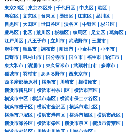
東京23区
|
東京23区外
|
千代田区
|
中央区
|
港区
|
新宿区
|
文京区
|
台東区
|
墨田区
|
江東区
|
品川区
|
目黒区
|
大田区
|
世田谷区
|
渋谷区
|
中野区
|
杉並区
|
豊島区
|
北区
|
荒川区
|
板橋区
|
練馬区
|
足立区
|
葛飾区
|
江戸川区
|
八王子市
|
立川市
|
武蔵野市
|
三鷹市
|
府中市
|
昭島市
|
調布市
|
町田市
|
小金井市
|
小平市
|
日野市
|
東村山市
|
国分寺市
|
国立市
|
福生市
|
狛江市
|
東大和市
|
清瀬市
|
東久留米市
|
武蔵村山市
|
多摩市
|
稲城市
|
羽村市
|
あきる野市
|
西東京市
|
西多摩郡檜原村
|
横浜市
|
川崎市
|
相模原市
|
横浜市鶴見区
|
横浜市神奈川区
|
横浜市西区
|
横浜市中区
|
横浜市南区
|
横浜市保土ケ谷区
|
横浜市磯子区
|
横浜市金沢区
|
横浜市港北区
|
横浜市戸塚区
|
横浜市港南区
|
横浜市旭区
|
横浜市緑区
|
横浜市瀬谷区
|
横浜市栄区
|
横浜市泉区
|
横浜市青葉区
|
横浜市都筑区
|
川崎市川崎区
|
川崎市幸区
|