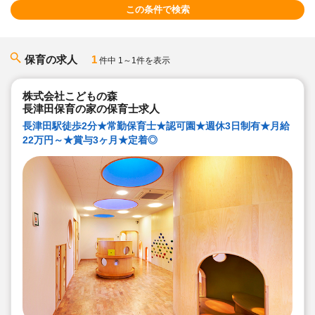
この条件で検索
保育の求人
1
件中 1～1件を表示
株式会社こどもの森
長津田保育の家の保育士求人
長津田駅徒歩2分★常勤保育士★認可園★週休3日制有★月給
22万円～★賞与3ヶ月★定着◎