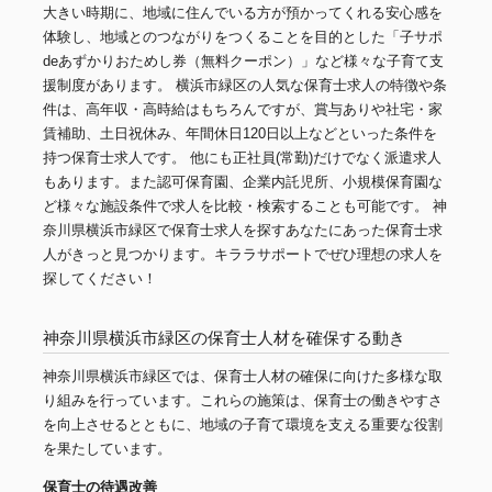
大きい時期に、地域に住んでいる方が預かってくれる安心感を
体験し、地域とのつながりをつくることを目的とした「子サポ
deあずかりおためし券（無料クーポン）」など様々な子育て支
援制度があります。 横浜市緑区の人気な保育士求人の特徴や条
件は、高年収・高時給はもちろんですが、賞与ありや社宅・家
賃補助、土日祝休み、年間休日120日以上などといった条件を
持つ保育士求人です。 他にも正社員(常勤)だけでなく派遣求人
もあります。また認可保育園、企業内託児所、小規模保育園な
ど様々な施設条件で求人を比較・検索することも可能です。 神
奈川県横浜市緑区で保育士求人を探すあなたにあった保育士求
人がきっと見つかります。キララサポートでぜひ理想の求人を
探してください！
神奈川県横浜市緑区の保育士人材を確保する動き
神奈川県横浜市緑区では、保育士人材の確保に向けた多様な取
り組みを行っています。これらの施策は、保育士の働きやすさ
を向上させるとともに、地域の子育て環境を支える重要な役割
を果たしています。
保育士の待遇改善