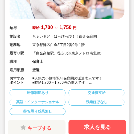
1,700
1,750
給与
時給
～
円
施設名
ちゃいるど・はっぴっぴ！！白金保育園
勤務地
東京都港区白金3丁目2番9号 1階
最寄り駅
「白金高輪駅」徒歩8分(東京メトロ南北線)
職種
保育士
雇用形態
派遣
おすすめ
■人気の小規模認可保育園の派遣求人です！
ポイント
■時給1,700～1,750円の求人です！
■英語を楽しむ!少人数制アットホームな職場環境
■保育士専任のコンサルタントがあなたの派遣就業をサポ
研修制度あり
交通費支給
ートしています。
英語・インターナショナル
残業ほぼなし
持ち帰り残業無し
求人を見る
キープする