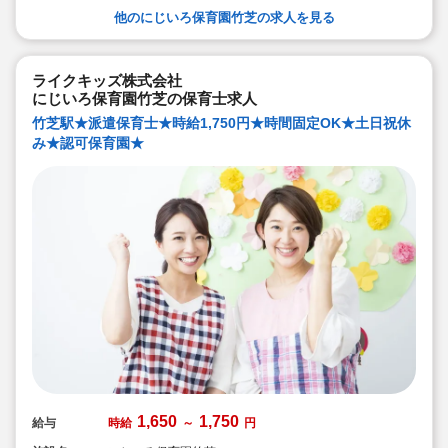
他のにじいろ保育園竹芝の求人を見る
ライクキッズ株式会社
にじいろ保育園竹芝の保育士求人
竹芝駅★派遣保育士★時給1,750円★時間固定OK★土日祝休
み★認可保育園★
1,650
1,750
給与
時給
～
円