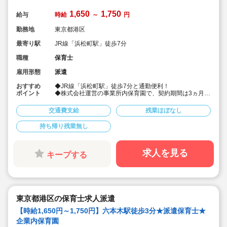
1,650
1,750
給与
時給
～
円
勤務地
東京都港区
最寄り駅
JR線「浜松町駅」徒歩7分
職種
保育士
雇用形態
派遣
おすすめ
◆JR線「浜松町駅」徒歩7分と通勤便利！
ポイント
◆株式会社運営の事業所内保育園で、契約期間は3ヵ月で
更新制です！
◆時間の管理がしっかりしている法人なので、安心！
交通費支給
残業ほぼなし
◆キララサポートから派遣実績あり！時給が高いのでキ
ツイのでは…とよく言われますが、いざ勤務すると働き
持ち帰り残業無し
やすいと評判の園さんです！
◆保育士専任のコンサルタントがあなたの派遣就業を安
心サポートいたします
求人を見る
キープする
東京都港区の保育士求人派遣
【時給1,650円～1,750円】六本木駅徒歩3分★派遣保育士★
企業内保育園