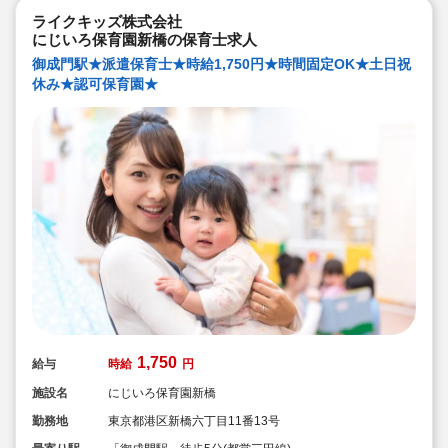
ライクキッズ株式会社
にじいろ保育園新橋の保育士求人
御成門駅★派遣保育士★時給1,750円★時間固定OK★土日祝
休み★認可保育園★
1,750
給与
時給
円
施設名
にじいろ保育園新橋
勤務地
東京都港区新橋六丁目11番13号