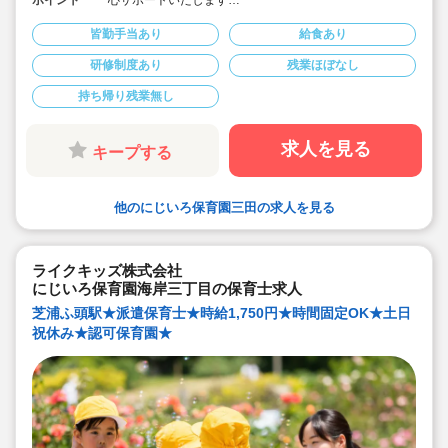
★都営浅草線・都営三田線「三田駅」徒歩2分、JR山手
線「田町駅」徒歩2分の認可保育園です
皆勤手当あり
給食あり
★時給1,750円、別途交通費支給！
★時間固定＆土日祝休み！
研修制度あり
残業ほぼなし
★ワークライフバランス重視してご勤務いただけます
持ち帰り残業無し
求人を見る
キープする
他のにじいろ保育園三田の求人を見る
ライクキッズ株式会社
にじいろ保育園海岸三丁目の保育士求人
芝浦ふ頭駅★派遣保育士★時給1,750円★時間固定OK★土日
祝休み★認可保育園★