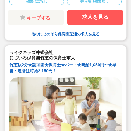
残業ほぼなし
持ち帰り残業無し
です！
★人気の小規模保育園♪お早目にお問い合わせください！
（相談からでもOKです！）
求人を見る
キープする
他のにじのそら保育園芝浦の求人を見る
ライクキッズ株式会社
にじいろ保育園竹芝の保育士求人
竹芝駅2分★認可園★保育士★パート★時給1,650円〜★早
番・遅番は時給2,150円！