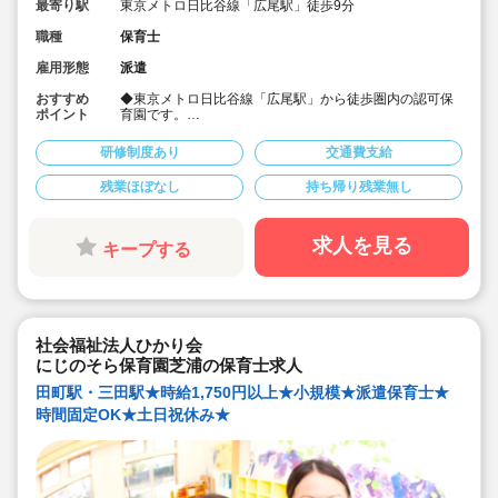
最寄り駅
東京メトロ日比谷線「広尾駅」徒歩9分
職種
保育士
雇用形態
派遣
おすすめ
◆東京メトロ日比谷線「広尾駅」から徒歩圏内の認可保
ポイント
育園です。
◆時間固定勤務OK！時短希望もまずはご相談ください。
◆担任サポートの業務です。
研修制度あり
交通費支給
◆時給1,950円の高時給設定の派遣求人です。
残業ほぼなし
持ち帰り残業無し
求人を見る
キープする
社会福祉法人ひかり会
にじのそら保育園芝浦の保育士求人
田町駅・三田駅★時給1,750円以上★小規模★派遣保育士★
時間固定OK★土日祝休み★