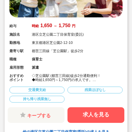
1,650
1,750
給与
時給
～
円
施設名
港区立芝公園二丁目保育室(委託)
勤務地
東京都港区芝公園2-12-10
最寄り駅
都営三田線「芝公園駅」徒歩2分
職種
保育士
雇用形態
派遣
おすすめ
◇芝公園駅 (都営三田線)徒歩2分通勤便利！
ポイント
◆時給1,650円～1,750円の求人です。
◆弊社は自社保育園も運営♪保育士求人に特化していま
す！
交通費支給
残業ほぼなし
◆お仕事開始まで登録から就業先見学、お仕事後のフォ
ローまで、マンツーマンでしっかり対応します。
持ち帰り残業無し
「派遣で働くことがはじめて」や、「業務内容に不安が
ある」方もご安心ください
◆福利厚生も充実しております！
・各種保険・社会保険完備（健康・厚生・雇用・労災）
求人を見る
キープする
◆保育士専任のコンサルタントがあなたの派遣就業を安
心サポートいたします
他の港区立芝公園二丁目保育室(委託)の求人を見る