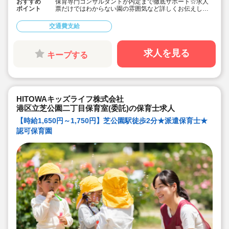
おすすめ
保育専門コンサルタントが内定まで徹底サポート☆求人
ポイント
票だけではわからない園の雰囲気など詳しくお伝えしま
す！
■毎年キララサポートからご紹介させていただいている法
交通費支給
人なんで安心して就業できます♪
■定員53名、2020年4月の新しい園です。
■近くには埠頭公園、プラタナス公園、芝浦公園と大きな
公園があり四季折々の自然を感じながら思い切り遊ぶこ
求人を見る
キープする
とができます♪
■担任サポート業務と担任業務と選択可。
■大手株式会社運営の保育園です。
■ゆりかもめ「芝浦ふ頭駅」徒歩5分の認可保育園です。
HITOWAキッズライフ株式会社
港区立芝公園二丁目保育室(委託)の保育士求人
【時給1,650円～1,750円】芝公園駅徒歩2分★派遣保育士★
認可保育園