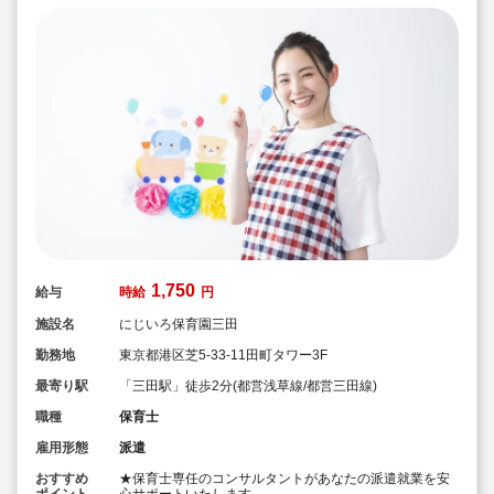
1,750
給与
時給
円
施設名
にじいろ保育園三田
勤務地
東京都港区芝5-33-11田町タワー3F
最寄り駅
「三田駅」徒歩2分(都営浅草線/都営三田線)
職種
保育士
雇用形態
派遣
おすすめ
★保育士専任のコンサルタントがあなたの派遣就業を安
ポイント
心サポートいたします