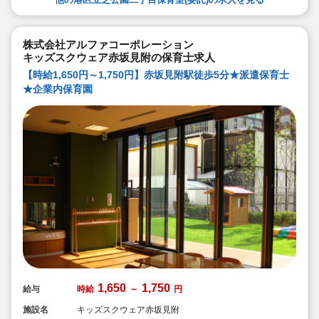
株式会社アルファコーポレーション
キッズスクウェア赤坂見附の保育士求人
【時給1,650円～1,750円】赤坂見附駅徒歩5分★派遣保育士
★企業内保育園
1,650
1,750
給与
時給
～
円
施設名
キッズスクウェア赤坂見附