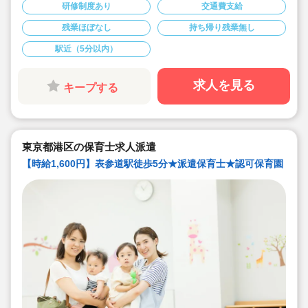
とりひとりをじっくり見ていきたいあなたにピッタリな
研修制度あり
交通費支給
求人です。
★経験浅やブランクがあってもOK！安心のサポート！
残業ほぼなし
持ち帰り残業無し
★フリー担当で気持ちにも余裕を持って子どもと関わり
ませんか！
駅近（5分以内）
★園児の明るい声と仲間の優しさがあふれる保育園で
す。
求人を見る
キープする
東京都港区の保育士求人派遣
【時給1,600円】表参道駅徒歩5分★派遣保育士★認可保育園