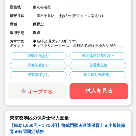
勤務地
東京都港区
最寄り駅
「麻布十番駅」徒歩5分(東京メトロ南北線)
職種
保育士
雇用形態
派遣
おすすめ
◆高時給 最大2,400円です。
ポイント
◆キララサポーターは、高時給で経験を積みながら、現
場で直ぐに活かせる専門スキルを習得できる「エキスパ
ート志向の保育士さん向け育成型派遣サービス」です。
皆勤手当あり
年間休日125日以上
【こんな保育士さんにオススメです】
研修制度あり
交通費支給
◆保育のプロとして成長しながら、高時給で効率よく働
きたい方。
残業ほぼなし
持ち帰り残業無し
研修中も時給支給だから、学びも収入も妥協しないで働
けます。
◆残業に頼らない。専門性で選ばれる人材に成長したい
求人を見る
キープする
方。
保育現場の課題を解決する「エキスパートの保育士」へ
一緒に成長しましょう。
◆今回の募集は時間ではなく、スキルで評価される働き
方をしたい保育士さんに向けたお仕事です。保育のプロ
東京都港区の保育士求人派遣
フェッショナルとして成長しながら価値を発揮しましょ
う。
【時給1,650円～1,750円】御成門駅★派遣保育士★小規模保
具体的には、
育★時間固定勤務
◆勤務しながら体系的な教育を受け、ICTシステム・療