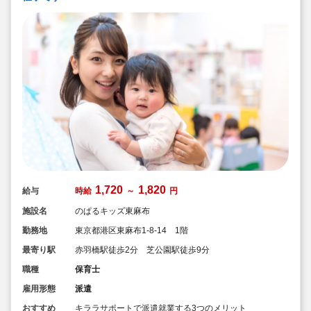
1,720
1,820
給与
時給
～
円
施設名
のぱるキッズ東麻布
勤務地
東京都港区東麻布1-8-14 1階
最寄り駅
赤羽橋駅徒歩2分 芝公園駅徒歩9分
職種
保育士
雇用形態
派遣
おすすめ
キララサポートで派遣就業する3つのメリット