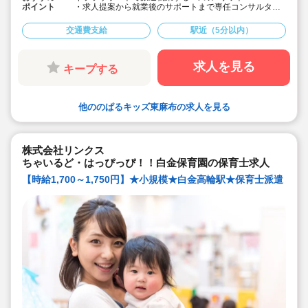
ポイント
・求人提案から就業後のサポートまで専任コンサルタン
トが細やかに対応します
・手当や福利厚生については当社独自のサービスもご用
交通費支給
駅近（5分以内）
意しています
・保育園も運営している会社だからこそ保育士目線に立
ったサポートに定評があります勤務条件など、お気軽に
ご相談ください♪
求人を見る
キープする
☆キララサポートはお仕事探しから入職後のフォローま
でしっかりサポートいたします☆
他ののぱるキッズ東麻布の求人を見る
株式会社リンクス
ちゃいるど・はっぴっぴ！！白金保育園の保育士求人
【時給1,700～1,750円】★小規模★白金高輪駅★保育士派遣