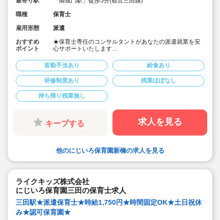
最寄り駅
「御成門駅」徒歩5分(都営三田線)
職種
保育士
雇用形態
派遣
おすすめ
★保育士専任のコンサルタントがあなたの派遣就業を安
ポイント
心サポートいたします
★都営三田線「御成門駅」徒歩5分の認可保育園です
★時給1,750円、別途交通費支給！
皆勤手当あり
給食あり
★時間固定＆土日祝休み！
★ワークライフバランス重視してご勤務いただけます
研修制度あり
残業ほぼなし
持ち帰り残業無し
求人を見る
キープする
他のにじいろ保育園新橋の求人を見る
ライクキッズ株式会社
にじいろ保育園三田の保育士求人
三田駅★派遣保育士★時給1,750円★時間固定OK★土日祝休
み★認可保育園★