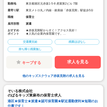
勤務地
東京都港区元赤坂1-5-8 虎屋第2ビル 7階
最寄り駅
東京メトロ丸ノ内線・銀座線「赤坂見附」駅徒歩5分
職種
保育士
雇用形態
派遣
おすすめ
★赤坂見附駅からすぐ！アクセス良好！
ポイント
★人気の企業内保育園です。
★0歳～5歳児までお子様を預かる施設でひとりひとりを
じっくり見ていきたいあなたにピッタリな求人です。
交通費支給
残業ほぼなし
★経験浅やブランクがあってもOK！安心のサポート！
★時間固定で働きやすい！
持ち帰り残業無し
★フリー担当で気持ちにも余裕を持って子どもと関わり
ませんか！
★あたたかい環境で新しい仲間と働こう！
求人を見る
キープする
他のキッズスクウェア赤坂見附の求人を見る
そいる株式会社
のぱるキッズ東麻布の保育士求人
港区★保育士★派遣★認可保育園★駅近通勤便利★短期のお
仕事です！