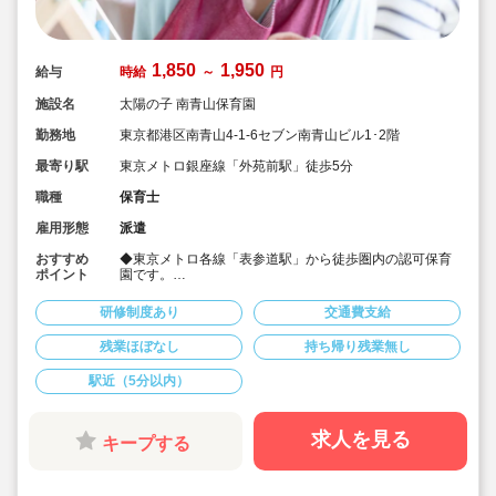
1,850
1,950
給与
時給
～
円
施設名
太陽の子 南青山保育園
勤務地
東京都港区南青山4-1-6セブン南青山ビル1･2階
最寄り駅
東京メトロ銀座線「外苑前駅」徒歩5分
職種
保育士
雇用形態
派遣
おすすめ
◆東京メトロ各線「表参道駅」から徒歩圏内の認可保育
ポイント
園です。
◆時間固定勤務OK！時短希望もまずはご相談ください。
◆担任サポートの業務です。
研修制度あり
交通費支給
◆時給1,950円の高時給設定の派遣求人です。
残業ほぼなし
持ち帰り残業無し
駅近（5分以内）
求人を見る
キープする