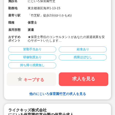
施設名
にじいろ保育園竹芝
勤務地
東京都港区海岸1-13-15
最寄り駅
「竹芝駅」徒歩2分(ゆりかもめ)
職種
保育士
雇用形態
派遣
おすすめ
★保育士専任のコンサルタントがあなたの派遣就業を安
ポイント
心サポートいたします
★ゆりかもめ「竹芝」駅徒歩2分の認可保育園です
★時給1,650円～1,750円、別途交通費支給！
皆勤手当あり
給食あり
★時間固定＆土日祝休み！
★ワークライフバランス重視してご勤務いただけます
研修制度あり
残業ほぼなし
★４月スタートOK！
持ち帰り残業無し
求人を見る
キープする
他のにじいろ保育園竹芝の求人を見る
ライクキッズ株式会社
にじいろ保育園竹芝分園の保育士求人