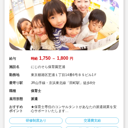
1,750
1,800
給与
時給
～
円
施設名
にじのそら保育園芝浦
勤務地
東京都港区芝浦１丁目14番6号ＢＳビル1Ｆ
最寄り駅
JR山手線・京浜東北線「田町駅」徒歩8分
職種
保育士
雇用形態
派遣
おすすめ
★保育士専任のコンサルタントがあなたの派遣就業を安
ポイント
心サポートいたします
★JR「田町駅」または都営線「三田駅」より徒歩！
★時給1,750円以上！別途交通費支給！
研修制度あり
交通費支給
★時間固定OK！
★土日祝休みなのでワークライフバランスも取りやすい