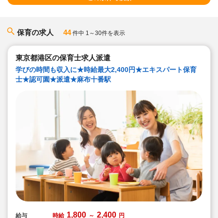
保育の求人
44
件中 1～30件を表示
東京都港区の保育士求人派遣
学びの時間も収入に★時給最大2,400円★エキスパート保育
士★認可園★派遣★麻布十番駅
1,800
2,400
給与
時給
～
円