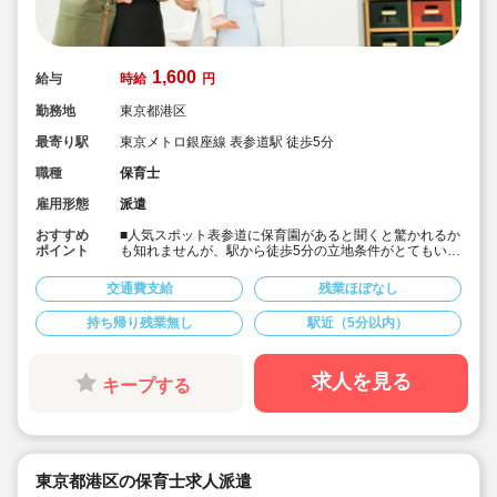
1,600
給与
時給
円
勤務地
東京都港区
最寄り駅
東京メトロ銀座線 表参道駅 徒歩5分
職種
保育士
雇用形態
派遣
おすすめ
■人気スポット表参道に保育園があると聞くと驚かれるか
ポイント
も知れませんが、駅から徒歩5分の立地条件がとてもいい
ところにある保育園です！
■職員関係も良好で、残業などや持ち帰りは基本ありませ
交通費支給
残業ほぼなし
ん！
■ON/OFFしっかり区別していきたい方などにはとてもお
持ち帰り残業無し
駅近（5分以内）
すすめな働き方です！
■福利厚生も充実です★
■保育士専任のコンサルタントがあなたの派遣就業を安心
サポートいたします！
求人を見る
キープする
■表参道駅より徒歩5分の認可保育園です
東京都港区の保育士求人派遣