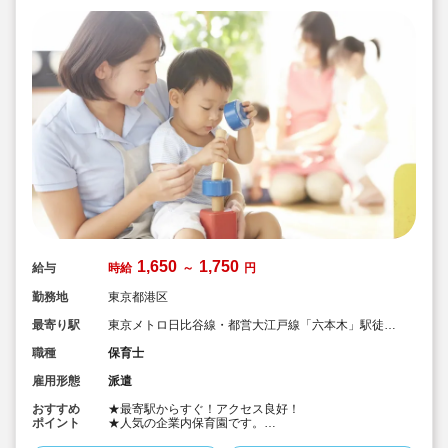
1,650
1,750
給与
時給
～
円
勤務地
東京都港区
最寄り駅
東京メトロ日比谷線・都営大江戸線「六本木」駅徒歩
3分
職種
保育士
雇用形態
派遣
おすすめ
★最寄駅からすぐ！アクセス良好！
ポイント
★人気の企業内保育園です。
★0歳～5歳児まで定員35名でお子様を預かる施設で、ひ