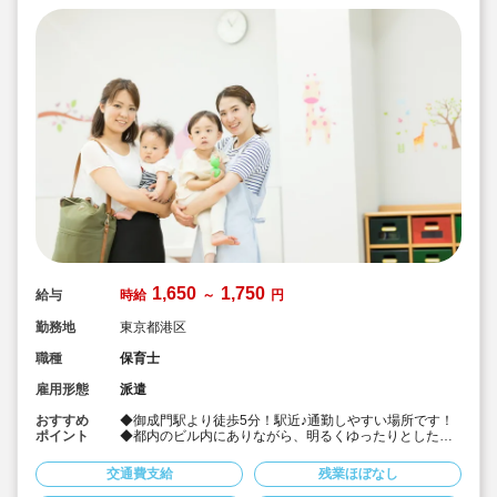
育・教育プログラムなどの専門スキルを習得できます。
◆将来的には、「社員育成ができる保育士」としてのキ
ャリア形成の実現も可能です。
※保育士皆さんの御希望を聞きながらキャリアプランを
一緒に考えることも可能です。
◆保育士専任のコンサルタントがあなたの就業を丁寧に
サポートいたします。
◆皆さんを「プロフェッショナル人材」として成長頂け
るようサポートします。
■【特徴】
研修はマニュアル・動画・座学・ワークを組み合わせた
体系的な内容です。研修時間中も報酬は発生し支給され
ます。弊社グループ法人での就業と研修を通して知識と
スキルを身につけながら勤務することができます。
内容は、
・保育園ICTシステム（自社開発）
・療育分野（発達支援施設と連携）
1,650
1,750
給与
時給
～
円
・教育プログラム（各種あり）
など、現場ですぐに活かせる実践的な内容です。
勤務地
東京都港区
「残業はしない。でも頼られる。」そんな保育士のエキ
職種
保育士
スパートを募集します。
雇用形態
派遣
2026年7月～スタートです！
気軽にお問合せください
おすすめ
◆御成門駅より徒歩5分！駅近♪通勤しやすい場所です！
ポイント
◆都内のビル内にありながら、明るくゆったりとした環
境が整っています！
◆職員関係良好です！優しい園長先生の下皆で協力しあ
交通費支給
残業ほぼなし
って働いています！