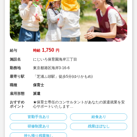
1,750
給与
時給
円
施設名
にじいろ保育園海岸三丁目
勤務地
東京都港区海岸3-16-6
最寄り駅
「芝浦ふ頭駅」徒歩5分(ゆりかもめ)
職種
保育士
雇用形態
派遣
おすすめ
★保育士専任のコンサルタントがあなたの派遣就業を安
ポイント
心サポートいたします
★ゆりかもめ「芝浦ふ頭駅」徒歩5分、各線「田町駅」徒
歩12分、都営浅草線・都営三田線「三田駅」徒歩13分の
皆勤手当あり
給食あり
認可保育園です
★時給1,750円、別途交通費支給！
研修制度あり
残業ほぼなし
★時間固定＆土日祝休み！
★ワークライフバランス重視してご勤務いただけます
持ち帰り残業無し