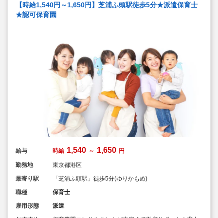
【時給1,540円～1,650円】芝浦ふ頭駅徒歩5分★派遣保育士
★認可保育園
1,540
1,650
給与
時給
～
円
勤務地
東京都港区
最寄り駅
「芝浦ふ頭駅」徒歩5分(ゆりかもめ)
職種
保育士
雇用形態
派遣