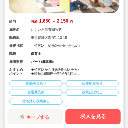
1,650
2,150
給与
時給
～
円
施設名
にじいろ保育園竹芝
勤務地
東京都港区海岸1-13-15
最寄り駅
「竹芝駅」徒歩2分(ゆりかもめ)
職種
保育士
雇用形態
パート(非常勤)
おすすめ
★竹芝駅から徒歩2分の駅チカ♪
ポイント
★時給1,650円〜/昇給年1回☆
★開園～9時までと、17:00～閉園までの時間は時給
2,150円！好条件です♪
皆勤手当あり
研修制度あり
★残業ほぼ無し！午前のみ・午後のみの勤務も可能なの
でお気軽にご相談ください。
交通費支給
残業ほぼなし
★家庭都合のお休みにも理解のある園で、主婦・主夫の
方も大歓迎です！
持ち帰り残業無し
★未経験・ブランクのある方も歓迎！まずはお気軽にお
問い合わせください♪
求人を見る
キープする