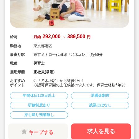
292,000
389,500
給与
月給
～
円
勤務地
東京都港区
最寄り駅
東京メトロ千代田線「乃木坂駅」徒歩6分
職種
保育士
雇用形態
正社員(常勤)
おすすめ
◇「乃木坂駅」から徒歩6分！
ポイント
◇認可保育園の主任候補の求人です。保育士経験5年以上
で、ステップアップを目指す方に♪
◇月給292,000円〜389,500円★経験を考慮して加算！賞
年間休日120日以上
退職金制度
与3か月・残業は少なめと好条件です！
◇年間休日123日！有給休暇は入社2カ月後に3日、半年
研修制度あり
残業ほぼなし
後に13日付与☆役職についてもしっかりお休みが取れる
ので安心して働けます。
持ち帰り残業無し
◇宿舎借上げ制度あり！初期費用・引っ越し費用補助も
あります♪借り上げ利用されない方には住宅手当て付与！
◇残業ゼロ推進 / 持ち帰り残業禁止 / 有給消化率も94.5%
と、安心の労務環境。
求人を見る
キープする
◇各種手当てや社内割引など福利厚生が充実♪
◇多彩なキャリアアップ研修 / 年間100以上実施 / 万全の