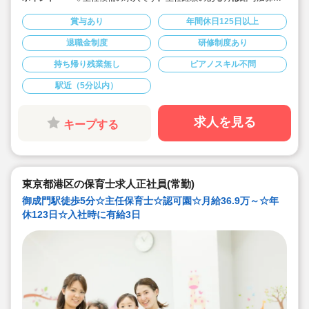
り♪
◇2026年度エリア採用。「椎名町」「ののあおやま」
賞与あり
年間休日125日以上
「梅屋敷」「マチノマ大森」のいずれかへ配属！※希望
園がある方もまずはご相談ください♪
退職金制度
研修制度あり
◇月給393,000円～/昇給・賞与あり！
◇借上社宅制度利用可！(自己負担1万円～)
持ち帰り残業無し
ピアノスキル不問
◇年間休日125日！しっかりお休みを取りながら、プラ
イベートと両立して働けます◎
◇誕生日休暇・夏季休暇・結婚休暇など、休暇制度が充
駅近（5分以内）
実しています。
◇健康診断・婦人科検診補助あり。職員の健康を支えて
います。希望者は5,000円で人間ドッグの受信可能！
求人を見る
キープする
◇『安田日本興亜健康保険組合』による特典が多数！映
画・スポーツ観戦・動画配信サービスなどの割引や、各
種優待など♪
◇アットホームな雰囲気で、子どもたちの主体性を尊重
した保育を心がけています。
◇キャリアアップを目指す方のサポート体制も整ってい
ます。専門知識やマネジメントのスキルを高めたい方に
東京都港区の保育士求人正社員(常勤)
もおススメです！
御成門駅徒歩5分☆主任保育士☆認可園☆月給36.9万～☆年
休123日☆入社時に有給3日