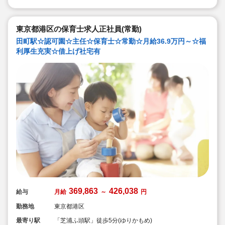
も安心のフォロー体制で、主任・副園長・園長とキャリ
アアップを目指せます♪
東京都港区の保育士求人正社員(常勤)
田町駅☆認可園☆主任☆保育士☆常勤☆月給36.9万円～☆福
利厚生充実☆借上げ社宅有
369,863
426,038
給与
月給
～
円
勤務地
東京都港区
最寄り駅
「芝浦ふ頭駅」徒歩5分(ゆりかもめ)