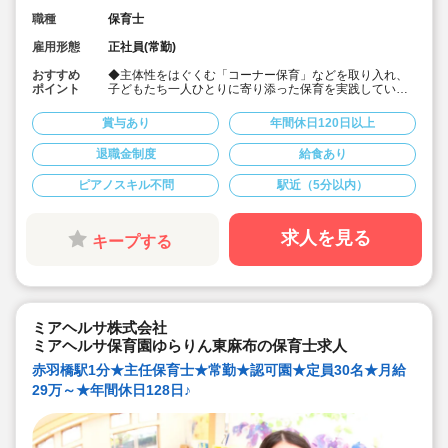
職種
保育士
雇用形態
正社員(常勤)
おすすめ
◆主体性をはぐくむ「コーナー保育」などを取り入れ、
ポイント
子どもたち一人ひとりに寄り添った保育を実践していま
す♪
◆定員101名の認可保育園、主任職の募集です！
賞与あり
年間休日120日以上
◆「芝浦ふ頭駅」徒歩5分、JR山手線「田町駅」も徒歩
圏内！
退職金制度
給食あり
◆月給369,863円～+経験手当て/賞与2～3か月☆
◆別途支給の手当も充実な好待遇♪
ピアノスキル不問
駅近（5分以内）
◆借り上げ社宅制度あり/家賃負担月1万円～☆初期費用
（敷金/礼金/仲介/鍵交換/火災保険）は全額法人負担で入
居可！
◆完全週休二日制で年休123日。有給は入社時3日と半年
求人を見る
キープする
後に10日付与！プライベートも大切にできる環境です。
◆結婚・出産祝い、永年勤続表彰など、長く勤める方に
も嬉しい制度があります♪
◆有給休暇は取得率73％と高く、初年度は入社時に3日
間付与されるので安心です！
◆各種研修を無理なく実施し、副園長・園長とキャリア
ミアヘルサ株式会社
アップ可能！
ミアヘルサ保育園ゆらりん東麻布の保育士求人
赤羽橋駅1分★主任保育士★常勤★認可園★定員30名★月給
29万～★年間休日128日♪