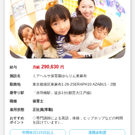
290,630
給与
月給
円
施設名
ミアヘルサ保育園ゆらりん東麻布
勤務地
東京都港区東麻布1-26-2SERAPH10 AZABU1・2階
最寄り駅
「赤羽橋駅」徒歩1分(都営大江戸線)
職種
保育士
雇用形態
正社員(常勤)
おすすめ
◇専門講師による英語，体操，ヒップホップなどの時間
ポイント
を設けています♪
◇「赤羽橋駅」徒歩1分の駅チカで通勤らくらく！主任保
育士の求人です♪
年間休日125日以上
退職金制度
◇月給290,630円～/経験・実績に応じて加算！頑張りが