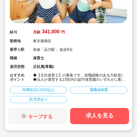
341,000
給与
月給
円
勤務地
東京都港区
最寄り駅
各線「品川駅 」徒歩8分
職種
保育士
雇用形態
正社員(常勤)
おすすめ
◆【主任保育士】の募集です。役職経験のある方歓迎♪
ポイント
◆法人が運営する23区内の認可保育園のいずれかに配属
されます◎園指定相談可！
◆月給341,000円～+賞与2ヶ月と好待遇☆
年間休日125日以上
退職金制度
◆借上社宅制度・住宅手当あり
◆年間休日125日以上/キャリアを積みながらしっかりお
託児所あり
休みも取れて、プライベートと両立しやすい環境です♪
◆育児短時間勤や子ども手当て、保育料の補助など、育
児サポートも多数☆
◆「チーム保育」を掲げ人間関係を大切にしています。
求人を見る
キープする
中途で馴染めるか不安な方やブランクのある方もご安心
ください！
◆「豊かな心を持った輝いた大人を魅せる」ことを保育
方針の一環としており、職員たちの労働環境やライフワ
ークバランスがしっかり考えられています。