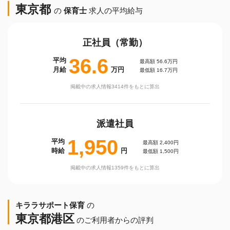
東京都
の
保育士
求人の平均給与
正社員（常勤）
36.6
平均
最高額 56.6万円
月給
万円
最低額 16.7万円
掲載中の求人情報3414件をもとに算出
派遣社員
1,950
平均
最高額 2,400円
時給
円
最低額 1,500円
掲載中の求人情報1359件をもとに算出
キララサポート保育
の
東京都港区
のご利用者からの評判