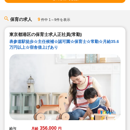
保育の求人
9
件中 1～9件を表示
東京都港区の保育士求人正社員(常勤)
表参道駅徒歩☆主任候補☆認可園☆保育士☆常勤☆月給35.6
万円以上☆宿舎借上げあり
356,000
給与
月給
円