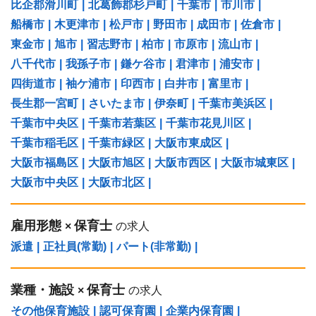
比企郡滑川町
|
北葛飾郡杉戸町
|
千葉市
|
市川市
|
船橋市
|
木更津市
|
松戸市
|
野田市
|
成田市
|
佐倉市
|
東金市
|
旭市
|
習志野市
|
柏市
|
市原市
|
流山市
|
八千代市
|
我孫子市
|
鎌ケ谷市
|
君津市
|
浦安市
|
四街道市
|
袖ケ浦市
|
印西市
|
白井市
|
富里市
|
長生郡一宮町
|
さいたま市
|
伊奈町
|
千葉市美浜区
|
千葉市中央区
|
千葉市若葉区
|
千葉市花見川区
|
千葉市稲毛区
|
千葉市緑区
|
大阪市東成区
|
大阪市福島区
|
大阪市旭区
|
大阪市西区
|
大阪市城東区
|
大阪市中央区
|
大阪市北区
|
雇用形態
保育士
×
の求人
派遣
|
正社員(常勤)
|
パート(非常勤)
|
業種・施設
保育士
×
の求人
その他保育施設
|
認可保育園
|
企業内保育園
|