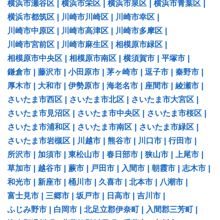
横浜市瀬谷区
|
横浜市栄区
|
横浜市泉区
|
横浜市青葉区
|
横浜市都筑区
|
川崎市川崎区
|
川崎市幸区
|
川崎市中原区
|
川崎市高津区
|
川崎市多摩区
|
川崎市宮前区
|
川崎市麻生区
|
相模原市緑区
|
相模原市中央区
|
相模原市南区
|
横須賀市
|
平塚市
|
鎌倉市
|
藤沢市
|
小田原市
|
茅ヶ崎市
|
逗子市
|
秦野市
|
厚木市
|
大和市
|
伊勢原市
|
海老名市
|
座間市
|
綾瀬市
|
さいたま市西区
|
さいたま市北区
|
さいたま市大宮区
|
さいたま市見沼区
|
さいたま市中央区
|
さいたま市桜区
|
さいたま市浦和区
|
さいたま市南区
|
さいたま市緑区
|
さいたま市岩槻区
|
川越市
|
熊谷市
|
川口市
|
行田市
|
所沢市
|
加須市
|
東松山市
|
春日部市
|
狭山市
|
上尾市
|
草加市
|
越谷市
|
蕨市
|
戸田市
|
入間市
|
朝霞市
|
志木市
|
和光市
|
新座市
|
桶川市
|
久喜市
|
北本市
|
八潮市
|
富士見市
|
三郷市
|
坂戸市
|
日高市
|
吉川市
|
ふじみ野市
|
白岡市
|
北足立郡伊奈町
|
入間郡三芳町
|