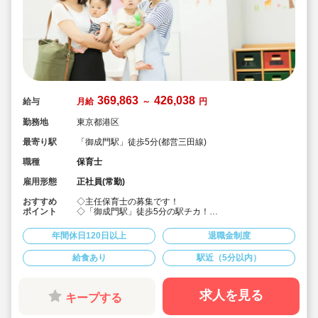
369,863
426,038
給与
月給
～
円
勤務地
東京都港区
最寄り駅
「御成門駅」徒歩5分(都営三田線)
職種
保育士
雇用形態
正社員(常勤)
おすすめ
◇主任保育士の募集です！
ポイント
◇「御成門駅」徒歩5分の駅チカ！
◇月給369,863円～426,038円☆賞与2～3か月
◇主体性をはぐくむコーナー保育などを取り入れた、こ
年間休日120日以上
退職金制度
どもたち一人ひとりに寄り添う保育を行っています！
◇年間休日123日。しっかりお休みを取りながら働ける
給食あり
駅近（5分以内）
のでプライベートも充実♪
◇借り上げ社宅制度あり。入社3日前から余裕をもって入
居できます
◇有給休暇は取得率89％！初年度は入社時に3日間、半
求人を見る
キープする
年後にさらに10日付与でお休みが取りやすい！
◇各種研修を無理なく実施しています。ブランクある方