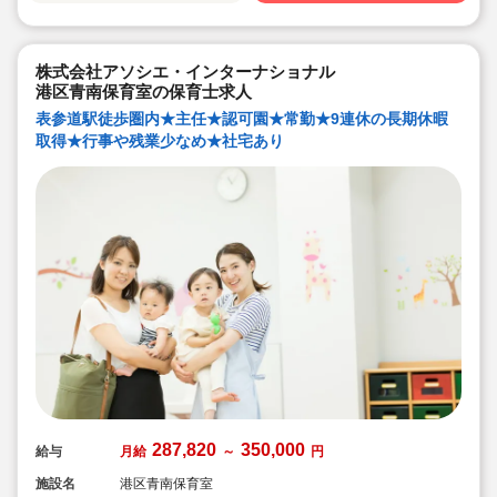
フォロー体制です！
株式会社アソシエ・インターナショナル
港区青南保育室の保育士求人
表参道駅徒歩圏内★主任★認可園★常勤★9連休の長期休暇
取得★行事や残業少なめ★社宅あり
287,820
350,000
給与
月給
～
円
施設名
港区青南保育室