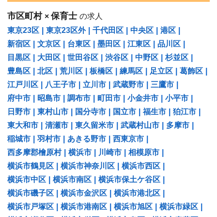
市区町村
保育士
×
の求人
東京23区
|
東京23区外
|
千代田区
|
中央区
|
港区
|
新宿区
|
文京区
|
台東区
|
墨田区
|
江東区
|
品川区
|
目黒区
|
大田区
|
世田谷区
|
渋谷区
|
中野区
|
杉並区
|
豊島区
|
北区
|
荒川区
|
板橋区
|
練馬区
|
足立区
|
葛飾区
|
江戸川区
|
八王子市
|
立川市
|
武蔵野市
|
三鷹市
|
府中市
|
昭島市
|
調布市
|
町田市
|
小金井市
|
小平市
|
日野市
|
東村山市
|
国分寺市
|
国立市
|
福生市
|
狛江市
|
東大和市
|
清瀬市
|
東久留米市
|
武蔵村山市
|
多摩市
|
稲城市
|
羽村市
|
あきる野市
|
西東京市
|
西多摩郡檜原村
|
横浜市
|
川崎市
|
相模原市
|
横浜市鶴見区
|
横浜市神奈川区
|
横浜市西区
|
横浜市中区
|
横浜市南区
|
横浜市保土ケ谷区
|
横浜市磯子区
|
横浜市金沢区
|
横浜市港北区
|
横浜市戸塚区
|
横浜市港南区
|
横浜市旭区
|
横浜市緑区
|