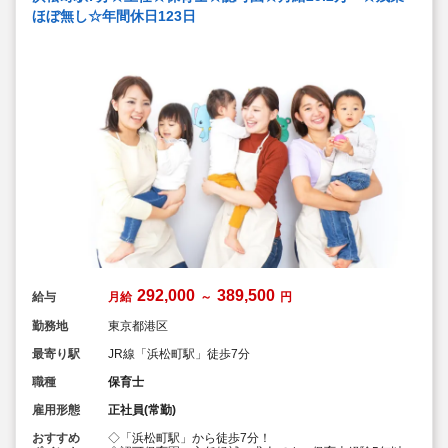
ほぼ無し☆年間休日123日
292,000
389,500
給与
月給
～
円
勤務地
東京都港区
最寄り駅
JR線「浜松町駅」徒歩7分
職種
保育士
雇用形態
正社員(常勤)
おすすめ
◇「浜松町駅」から徒歩7分！