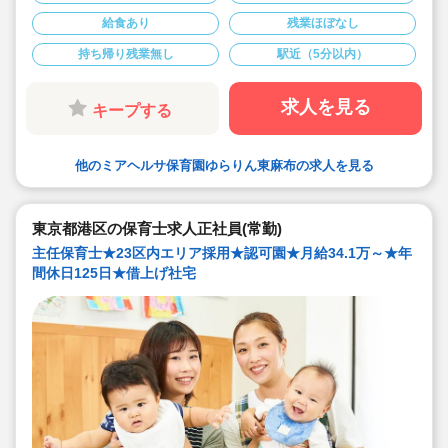
評価される法人です☆
給食あり
残業ほぼなし
◇賞与は【月給】×2か月分/別途手当あり！
◇年間休日128日！有給も入社初日に10日付与、ワーク
持ち帰り残業無し
駅近（5分以内）
ライフバランスがとりやすい環境です♪
◇残業代は1分単位で支給。業務の前後の着替えの時間も
残業代がつきます◎
◇宿舎借り上げ制度あり。引っ越し代補助5万円♪
求人を見る
キープする
◇子ども一人ひとりを大切にする、おもいやりと笑顔が
あふれる保育園です。
◇面接担当の園長先生の元でそのまま働くことができる
ので、ご自身の目で見て納得した環境で勤務することが
他のミアヘルサ保育園ゆらりん東麻布の求人を見る
できます♪
東京都港区の保育士求人正社員(常勤)
主任保育士★23区内エリア採用★認可園★月給34.1万～★年
間休日125日★借上げ社宅