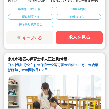
ポイント
◇認可保育園の主任候補の求人です。保育士経験5年以上
で、ステップアップを目指す方に♪
◇月給292,000円〜389,500円★経験を考慮して加算！賞
年間休日120日以上
退職金制度
与3か月・残業は少なめと好条件です！
◇年間休日123日！有給休暇は入社2カ月後に3日、半年
研修制度あり
残業ほぼなし
後に13日付与☆役職についてもしっかりお休みが取れる
ので安心して働けます。
持ち帰り残業無し
◇宿舎借上げ制度あり！初期費用・引っ越し費用補助も
あります♪借り上げ利用されない方には住宅手当て付与！
◇残業ゼロ推進 / 持ち帰り残業禁止 / 有給消化率も94.5%
と、安心の労務環境。
求人を見る
キープする
◇各種手当てや社内割引など福利厚生が充実♪
◇多彩なキャリアアップ研修 / 年間100以上実施 / 万全の
フォロー体制です！
東京都港区の保育士求人正社員(常勤)
乃木坂駅6分☆主任☆保育士☆認可園☆月給29.2万～☆残業
ほぼ無し☆年間休日123日