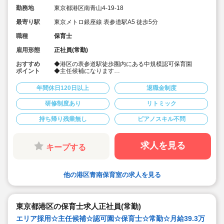
勤務地
東京都港区南青山4-19-18
最寄り駅
東京メトロ銀座線 表参道駅A5 徒歩5分
職種
保育士
雇用形態
正社員(常勤)
おすすめ
◆港区の表参道駅徒歩圏内にある中規模認可保育園
ポイント
◆主任候補になります
◆園庭も広くノビノビと保育が出来る環境です
◆子どもと向き合いしっかり保育を行いたい方歓迎しま
年間休日120日以上
退職金制度
す！
◆全社員が9連休を取得する取り組みによりオンオフのメ
研修制度あり
リトミック
リハリをつけて働くことができます。
◆充実した研修制度あり！あそび研修ほか豊富な内部研
持ち帰り残業無し
ピアノスキル不問
修、外部研修は業務時間内に受講可能です
◆年間休日122日以上です
◆残業時間平均5時間程度/月
◆土曜出勤時の振休取得率100%
求人を見る
キープする
◆持ち帰り、サービス残業一切なし
◆年1回希望に応じて9連休取得可能（土日+有休5日）
◆ICTを導入した業務効率化を進めています
他の港区青南保育室の求人を見る
東京都港区の保育士求人正社員(常勤)
エリア採用☆主任候補☆認可園☆保育士☆常勤☆月給39.3万