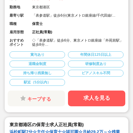
勤務地
東京都港区
最寄り駅
「表参道駅」徒歩6分(東京メトロ銀座線/千代田線/半
蔵門線)
職種
保育士
雇用形態
正社員(常勤)
おすすめ
◇「表参道駅」徒歩6分、東京メトロ銀座線「外苑前駅」
ポイント
徒歩8分
◇主任候補求人です
◇借上社宅制度あり！
賞与あり
年間休日125日以上
◇年間休日125日以上です
◇誕生日休暇・夏季休暇ありでプライベートも充実！
退職金制度
研修制度あり
◇大手法人です。福利厚生充実しています
◇アットホームな雰囲気で働きやすい環境です
持ち帰り残業無し
ピアノスキル不問
◇かわいい子どもたちと絵本を読んだり、おもちゃや遊
具で遊んだり、楽しく過ごしませんか？
駅近（5分以内）
求人を見る
キープする
東京都港区の保育士求人正社員(常勤)
浜松町駅7分☆主任☆保育士☆認可園☆月給29.2万～☆残業