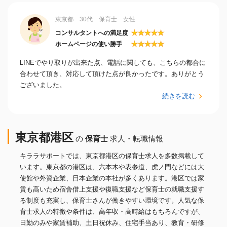
東京都 30代 保育士 女性
★
★
★
★
★
コンサルタントへの満足度
★
★
★
★
★
ホームページの使い勝手
LINEでやり取りが出来た点、電話に関しても、こちらの都合に
合わせて頂き、対応して頂けた点が良かったです。ありがとう
ございました。
続きを読む
東京都港区
の
保育士
求人・転職情報
キララサポートでは、東京都港区の保育士求人を多数掲載して
います。東京都の港区は、六本木や表参道、虎ノ門などには大
使館や外資企業、日本企業の本社が多くあります。港区では家
賃も高いため宿舎借上支援や復職支援など保育士の就職支援す
る制度も充実し、保育士さんが働きやすい環境です。人気な保
育士求人の特徴や条件は、高年収・高時給はもちろんですが、
日勤のみや家賃補助、土日祝休み、住宅手当あり、教育・研修