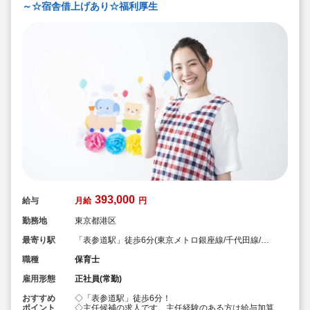
～☆宿舎借上げあり☆福利厚生
393,000
給与
月給
円
勤務地
東京都港区
最寄り駅
「表参道駅」徒歩6分(東京メトロ銀座線/千代田線/半
蔵門線)
職種
保育士
雇用形態
正社員(常勤)
おすすめ
◇「表参道駅」徒歩6分！
ポイント
◇主任候補の求人です。主任経験のある方は給与加算あ