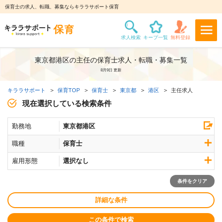
保育士の求人、転職、募集ならキララサポート保育
東京都港区の主任の保育士求人・転職・募集一覧
8月9日 更新
キララサポート
保育TOP
保育士
東京都
港区
主任求人
現在選択している検索条件
勤務地
東京都港区
職種
保育士
雇用形態
選択なし
条件をクリア
詳細な条件
この条件で検索