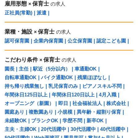
雇用形態
保育士
×
の求人
正社員(常勤)
|
派遣
|
業種・施設
保育士
×
の求人
認可保育園
|
企業内保育園
|
公立保育園
|
認定こども園
|
こだわり条件
保育士
×
の求人
園長
|
主任
|
駅近（5分以内）
|
車通勤OK
|
自転車通勤OK
|
バイク通勤OK
|
残業ほぼなし
|
持ち帰り残業無し
|
乳児保育のみ
|
ピアノスキル不問
|
年間休日125日以上
|
年間休日120日以上
|
4月入職
|
オープニング（新園）
|
即日
|
社会福祉法人
|
株式会社
|
園庭あり
|
複数園あり
|
小規模
|
異年齢・縦割り保育
|
未経験OK
|
ブランクOK
|
学歴不問
|
新卒OK
|
主夫・主婦OK
|
20代活躍中
|
30代活躍中
|
40代活躍中
|
50代活躍中
|
Web面接可
|
園見学可
|
賞与4ヶ月以上
|