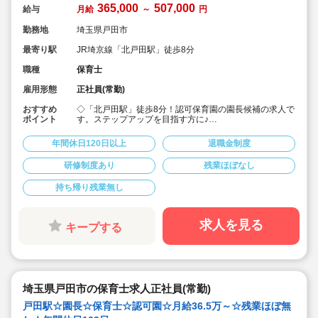
365,000
507,000
給与
月給
～
円
勤務地
埼玉県戸田市
最寄り駅
JR埼京線「北戸田駅」徒歩8分
職種
保育士
雇用形態
正社員(常勤)
おすすめ
◇「北戸田駅」徒歩8分！認可保育園の園長候補の求人で
ポイント
す。ステップアップを目指す方に♪
◇月給365,000円?507,000円★経験を考慮して加算！さ
らに賞与3か月・残業は少なめと好条件です♪
年間休日120日以上
退職金制度
◇年間休日123日！有給休暇は入社2カ月後に3日、半年
後に13日付与☆プライベートを大事にしながら働けま
研修制度あり
残業ほぼなし
す。
◇宿舎借上げ制度利用可！初期費用・引っ越し費用補助
持ち帰り残業無し
あり！借り上げ利用されない方にもしっかり住宅手当て
があります♪
◇残業ゼロ推進 / 持ち帰り残業禁止 / 有給消化率も94.5%
と、安心の労務環境。
求人を見る
キープする
◇各種手当てや社内割引など福利厚生が充実
◇多彩なキャリアアップ研修 / 年間100以上実施 / 万全の
フォロー体制です！
埼玉県戸田市の保育士求人正社員(常勤)
戸田駅☆園長☆保育士☆認可園☆月給36.5万～☆残業ほぼ無