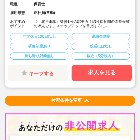
職種
保育士
雇用形態
正社員(常勤)
おすすめ
◇「北戸田駅」徒歩1分の駅チカ！認可保育園の園長候補
ポイント
の求人です。ステップアップを目指す方に♪
◇月給365,000円?507,000円★経験を考慮して加算！さ
らに賞与3か月・残業は少なめと好条件です♪
年間休日120日以上
退職金制度
◇年間休日123日！有給休暇は入社2カ月後に3日、半年
後に13日付与☆プライベートを大事にしながら働けま
研修制度あり
残業ほぼなし
す。
◇宿舎借上げ制度利用可！初期費用・引っ越し費用補助
持ち帰り残業無し
駅近（5分以内）
あり！借り上げ利用されない方にもしっかり住宅手当て
があります♪
◇残業ゼロ推進 / 持ち帰り残業禁止 / 有給消化率も94.5%
と、安心の労務環境。
求人を見る
キープする
◇各種手当てや社内割引など福利厚生が充実
◇多彩なキャリアアップ研修 / 年間100以上実施 / 万全の
フォロー体制です！
検索条件を変更