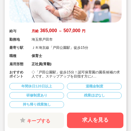
365,000
507,000
給与
月給
～
円
勤務地
埼玉県戸田市
最寄り駅
ＪＲ埼京線「戸田公園駅」徒歩15分
職種
保育士
雇用形態
正社員(常勤)
おすすめ
◇「戸田公園駅」徒歩15分！認可保育園の園長候補の求
ポイント
人です。ステップアップを目指す方に♪
◇月給365,000円?507,000円★経験を考慮して加算！さ
らに賞与3か月・残業は少なめと好条件です♪
年間休日120日以上
退職金制度
◇年間休日123日！有給休暇は入社2カ月後に3日、半年
後に13日付与☆プライベートを大事にしながら働けま
研修制度あり
残業ほぼなし
す。
◇宿舎借上げ制度利用可！初期費用・引っ越し費用補助
持ち帰り残業無し
あり！借り上げ利用されない方にもしっかり住宅手当て
があります♪
◇残業ゼロ推進 / 持ち帰り残業禁止 / 有給消化率も94.5%
と、安心の労務環境。
求人を見る
キープする
◇各種手当てや社内割引など福利厚生が充実
◇多彩なキャリアアップ研修 / 年間100以上実施 / 万全の
フォロー体制です！