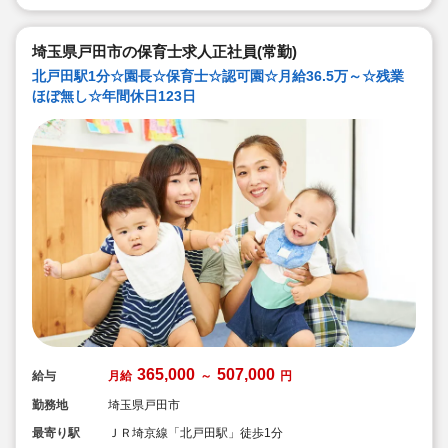
埼玉県戸田市の保育士求人正社員(常勤)
北戸田駅1分☆園長☆保育士☆認可園☆月給36.5万～☆残業
ほぼ無し☆年間休日123日
365,000
507,000
給与
月給
～
円
勤務地
埼玉県戸田市
最寄り駅
ＪＲ埼京線「北戸田駅」徒歩1分