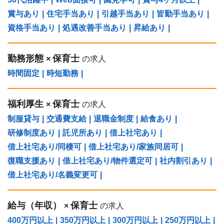
賞与あり
|
住宅手当あり
|
引越手当あり
|
皆勤手当あり
|
資格手当あり
|
処遇改善手当あり
|
昇給あり
|
勤務形態
保育士
×
の求人
時間固定
|
時短勤務
|
福利厚生
保育士
×
の求人
制服貸与
|
交通費支給
|
退職金制度
|
給食あり
|
研修制度あり
|
託児所あり
|
借上社宅あり
|
借上社宅あり/同棲可
|
借上社宅あり/家族同居可
|
復職支援あり
|
借上社宅あり/物件選定可
|
社内割引あり
|
借上社宅あり/名義変更可
|
給与（年収）
保育士
×
の求人
400万円以上
|
350万円以上
|
300万円以上
|
250万円以上
|