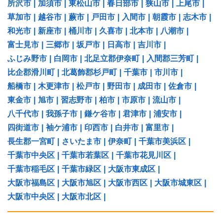
所沢市
|
加須市
|
東松山市
|
春日部市
|
狭山市
|
上尾市
|
草加市
|
越谷市
|
蕨市
|
戸田市
|
入間市
|
朝霞市
|
志木市
|
和光市
|
新座市
|
桶川市
|
久喜市
|
北本市
|
八潮市
|
富士見市
|
三郷市
|
坂戸市
|
日高市
|
吉川市
|
ふじみ野市
|
白岡市
|
北足立郡伊奈町
|
入間郡三芳町
|
比企郡滑川町
|
北葛飾郡杉戸町
|
千葉市
|
市川市
|
船橋市
|
木更津市
|
松戸市
|
野田市
|
成田市
|
佐倉市
|
東金市
|
旭市
|
習志野市
|
柏市
|
市原市
|
流山市
|
八千代市
|
我孫子市
|
鎌ケ谷市
|
君津市
|
浦安市
|
四街道市
|
袖ケ浦市
|
印西市
|
白井市
|
富里市
|
長生郡一宮町
|
さいたま市
|
伊奈町
|
千葉市美浜区
|
千葉市中央区
|
千葉市若葉区
|
千葉市花見川区
|
千葉市稲毛区
|
千葉市緑区
|
大阪市東成区
|
大阪市福島区
|
大阪市旭区
|
大阪市西区
|
大阪市城東区
|
大阪市中央区
|
大阪市北区
|