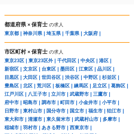
都道府県
保育士
×
の求人
東京都
|
神奈川県
|
埼玉県
|
千葉県
|
大阪府
|
市区町村
保育士
×
の求人
東京23区
|
東京23区外
|
千代田区
|
中央区
|
港区
|
新宿区
|
文京区
|
台東区
|
墨田区
|
江東区
|
品川区
|
目黒区
|
大田区
|
世田谷区
|
渋谷区
|
中野区
|
杉並区
|
豊島区
|
北区
|
荒川区
|
板橋区
|
練馬区
|
足立区
|
葛飾区
|
江戸川区
|
八王子市
|
立川市
|
武蔵野市
|
三鷹市
|
府中市
|
昭島市
|
調布市
|
町田市
|
小金井市
|
小平市
|
日野市
|
東村山市
|
国分寺市
|
国立市
|
福生市
|
狛江市
|
東大和市
|
清瀬市
|
東久留米市
|
武蔵村山市
|
多摩市
|
稲城市
|
羽村市
|
あきる野市
|
西東京市
|