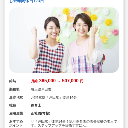
し☆年間休日123日
365,000
507,000
給与
月給
～
円
勤務地
埼玉県戸田市
最寄り駅
JR埼京線「戸田駅」徒歩14分
職種
保育士
雇用形態
正社員(常勤)
おすすめ
◇「戸田駅」徒歩14分！認可保育園の園長候補の求人で
ポイント
す。ステップアップを目指す方に♪