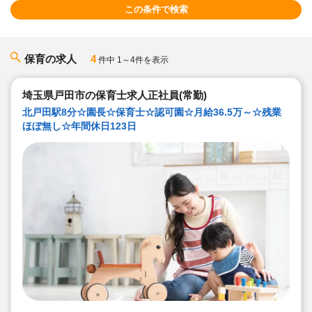
この条件で検索
保育の求人
4
件中 1～4件を表示
埼玉県戸田市の保育士求人正社員(常勤)
北戸田駅8分☆園長☆保育士☆認可園☆月給36.5万～☆残業
ほぼ無し☆年間休日123日