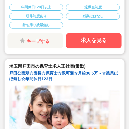
◇月給365,000円?507,000円★経験を考慮して加算！さ
らに賞与3か月・残業は少なめと好条件です♪
年間休日120日以上
退職金制度
◇年間休日123日！有給休暇は入社2カ月後に3日、半年
後に13日付与☆プライベートを大事にしながら働けま
研修制度あり
残業ほぼなし
す。
◇宿舎借上げ制度利用可！初期費用・引っ越し費用補助
持ち帰り残業無し
あり！借り上げ利用されない方にもしっかり住宅手当て
があります♪
◇残業ゼロ推進 / 持ち帰り残業禁止 / 有給消化率も94.5%
と、安心の労務環境。
求人を見る
キープする
◇各種手当てや社内割引など福利厚生が充実
◇多彩なキャリアアップ研修 / 年間100以上実施 / 万全の
フォロー体制です！
埼玉県戸田市の保育士求人正社員(常勤)
戸田公園駅☆園長☆保育士☆認可園☆月給36.5万～☆残業ほ
ぼ無し☆年間休日123日