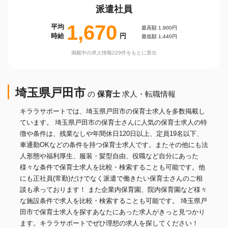
派遣社員
1,670
平均
最高額 1,900円
時給
円
最低額 1,440円
掲載中の求人情報229件をもとに算出
埼玉県戸田市
の
保育士
求人・転職情報
キララサポートでは、埼玉県戸田市の保育士求人を多数掲載し
ています。 埼玉県戸田市の保育士さんに人気の保育士求人の特
徴や条件は、残業なしや年間休日120日以上、定員19名以下、
車通勤OKなどの条件を持つ保育士求人です。またその他にも法
人形態や福利厚生、服装・髪型自由、役職など自分にあった
様々な条件で保育士求人を比較・検索することも可能です。他
にも正社員(常勤)だけでなく派遣で働きたい保育士さんのご相
談も承っております！ また企業内保育園、院内保育園など様々
な施設条件で求人を比較・検索することも可能です。 埼玉県戸
田市で保育士求人を探すあなたにあった求人がきっと見つかり
ます。キララサポートでぜひ理想の求人を探してください！