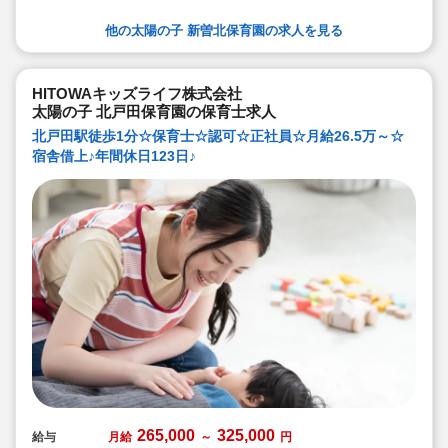
他の太陽の子 新曽北保育園の求人を見る
HITOWAキッズライフ株式会社
太陽の子 北戸田保育園の保育士求人
北戸田駅徒歩1分☆保育士☆認可☆正社員☆月給26.5万～☆
宿舎借上♪年間休日123日♪
265,000
325,000
給与
月給
～
円