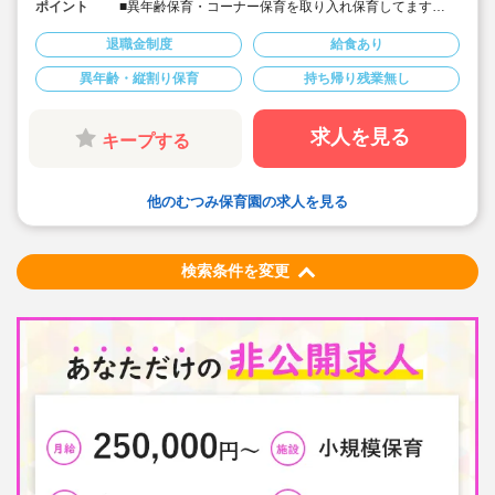
ポイント
■異年齢保育・コーナー保育を取り入れ保育してます
■昇給あり、退職金制度あり
■扶養手当ほか手当ても充実しております。
退職金制度
給食あり
■園児40名定員
■産休育休実績あり。家庭を持っても働ける環境です
異年齢・縦割り保育
持ち帰り残業無し
■ひとり一人の個性を大切に。日常の保育を大事にして運
営しております
求人を見る
キープする
他のむつみ保育園の求人を見る
検索条件を変更