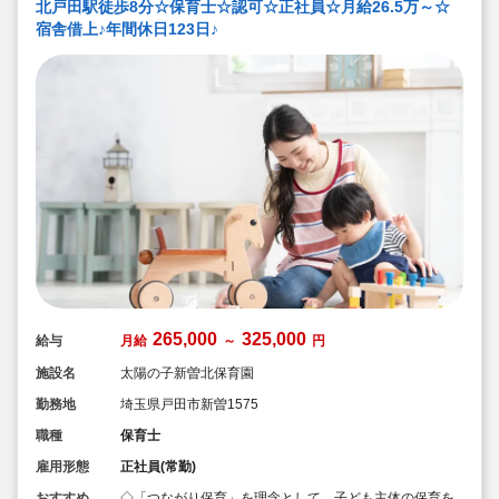
北戸田駅徒歩8分☆保育士☆認可☆正社員☆月給26.5万～☆
宿舎借上♪年間休日123日♪
265,000
325,000
給与
月給
～
円
施設名
太陽の子新曽北保育園
勤務地
埼玉県戸田市新曽1575
職種
保育士
雇用形態
正社員(常勤)
おすすめ
◇「つながり保育」を理念として、子ども主体の保育を