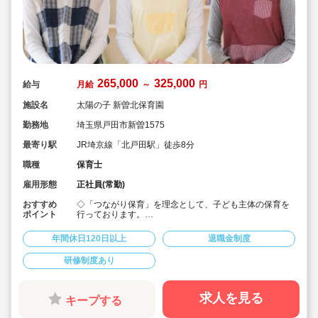
265,000
325,000
給与
月給
～
円
施設名
太陽の子 新曽北保育園
勤務地
埼玉県戸田市新曽1575
最寄り駅
JR埼京線「北戸田駅」徒歩8分
職種
保育士
雇用形態
正社員(常勤)
おすすめ
◇「つながり保育」を理念として、子ども主体の保育を
ポイント
行っております。
◇宿舎借上げ制度活用OK！初期費用・引っ越し費用補助
あり♪
年間休日120日以上
退職金制度
◇残業ゼロ推進 / 持ち帰り残業禁止 / 残業代は1分単位で
支給！
研修制度あり
◇年間休日123日から / プライベートも充実 / 12連休取得
実績有！
◇多彩なキャリアアップ研修 / 年間100以上実施 / 充実し
たバックアップ！
求人を見る
キープする