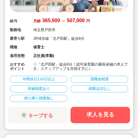
365,000
507,000
給与
月給
～
円
勤務地
埼玉県戸田市
最寄り駅
JR埼京線「北戸田駅」徒歩8分
職種
保育士
雇用形態
正社員(常勤)
おすすめ
◇「北戸田駅」徒歩8分！認可保育園の園長候補の求人で
ポイント
す。ステップアップを目指す方に♪
◇月給365,000円?507,000円★経験を考慮して加算！さ
らに賞与3か月・残業は少なめと好条件です♪
年間休日120日以上
退職金制度
◇年間休日123日！有給休暇は入社2カ月後に3日、半年
後に13日付与☆プライベートを大事にしながら働けま
研修制度あり
残業ほぼなし
す。
◇宿舎借上げ制度利用可！初期費用・引っ越し費用補助
持ち帰り残業無し
あり！借り上げ利用されない方にもしっかり住宅手当て
があります♪
◇残業ゼロ推進 / 持ち帰り残業禁止 / 有給消化率も94.5%
と、安心の労務環境。
求人を見る
キープする
◇各種手当てや社内割引など福利厚生が充実
◇多彩なキャリアアップ研修 / 年間100以上実施 / 万全の
フォロー体制です！