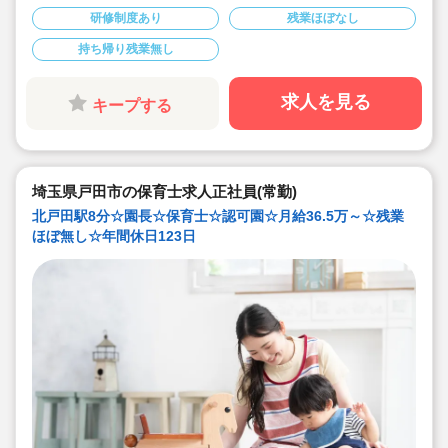
◇年間休日123日！有給休暇は入社2カ月後に3日、半年
研修制度あり
残業ほぼなし
後に13日付与☆役職についてもしっかりお休みが取れる
ので安心して働けます。
持ち帰り残業無し
◇宿舎借上げ制度あり！初期費用・引っ越し費用補助も
あります♪借り上げ利用されない方には住宅手当て付与！
◇残業ゼロ推進 / 持ち帰り残業禁止 / 有給消化率も94.5%
と、安心の労務環境。
求人を見る
キープする
◇各種手当てや社内割引など福利厚生が充実♪
◇多彩なキャリアアップ研修 / 年間100以上実施 / 万全の
フォロー体制です！
埼玉県戸田市の保育士求人正社員(常勤)
北戸田駅8分☆園長☆保育士☆認可園☆月給36.5万～☆残業
ほぼ無し☆年間休日123日