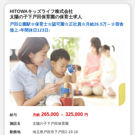
HITOWAキッズライフ株式会社
太陽の子下戸田保育園の保育士求人
戸田公園駅☆保育士☆認可園☆正社員☆月給26.5万～☆宿舎
借上♪年間休日123日♪
265,000
325,000
給与
月給
～
円
施設名
太陽の子下戸田保育園
勤務地
埼玉県戸田市下戸田2-19-18