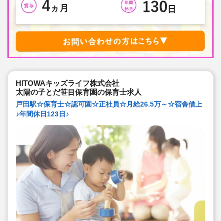
HITOWAキッズライフ株式会社
太陽の子とだ笹目保育園の保育士求人
戸田駅☆保育士☆認可園☆正社員☆月給26.5万～☆宿舎借上
♪年間休日123日♪