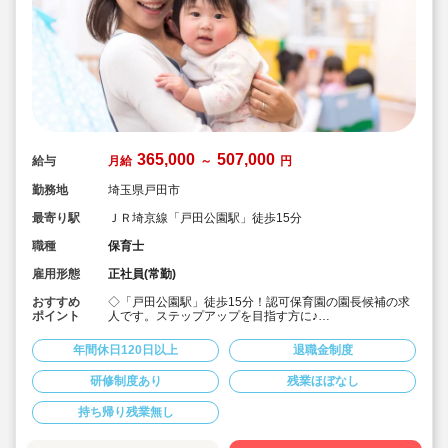
365,000
507,000
給与
月給
～
円
勤務地
埼玉県戸田市
最寄り駅
ＪＲ埼京線「戸田公園駅」徒歩15分
職種
保育士
雇用形態
正社員(常勤)
おすすめ
◇「戸田公園駅」徒歩15分！認可保育園の園長候補の求
ポイント
人です。ステップアップを目指す方に♪
◇月給365,000円?507,000円★経験を考慮して加算！さ
らに賞与3か月・残業は少なめと好条件です♪
年間休日120日以上
退職金制度
◇年間休日123日！有給休暇は入社2カ月後に3日、半年
後に13日付与☆プライベートを大事にしながら働けま
研修制度あり
残業ほぼなし
す。
◇宿舎借上げ制度利用可！初期費用・引っ越し費用補助
持ち帰り残業無し
あり！借り上げ利用されない方にもしっかり住宅手当て
があります♪
◇残業ゼロ推進 / 持ち帰り残業禁止 / 有給消化率も94.5%