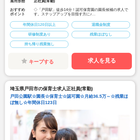
雇用形態
正社員(常勤)
おすすめ
◇「戸田駅」徒歩14分！認可保育園の園長候補の求人で
ポイント
す。ステップアップを目指す方に♪
◇月給365,000円?507,000円★経験を考慮して加算！さ
らに賞与3か月・残業は少なめと好条件です♪
年間休日120日以上
退職金制度
◇年間休日123日！有給休暇は入社2カ月後に3日、半年
後に13日付与☆プライベートを大事にしながら働けま
研修制度あり
残業ほぼなし
す。
◇宿舎借上げ制度利用可！初期費用・引っ越し費用補助
持ち帰り残業無し
あり！借り上げ利用されない方にもしっかり住宅手当て
があります♪
◇残業ゼロ推進 / 持ち帰り残業禁止 / 有給消化率も94.5%
と、安心の労務環境。
求人を見る
キープする
◇各種手当てや社内割引など福利厚生が充実
◇多彩なキャリアアップ研修 / 年間100以上実施 / 万全の
フォロー体制です！
埼玉県戸田市の保育士求人正社員(常勤)
戸田公園駅☆園長☆保育士☆認可園☆月給36.5万～☆残業ほ
ぼ無し☆年間休日123日