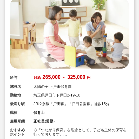
265,000
325,000
給与
月給
～
円
施設名
太陽の子 下戸田保育園
勤務地
埼玉県戸田市下戸田2-19-18
最寄り駅
JR埼京線「戸田駅」「戸田公園駅」徒歩15分
職種
保育士
雇用形態
正社員(常勤)
おすすめ
◇「つながり保育」を理念として、子ども主体の保育を
ポイント
行っております。
◇宿舎借上げ制度活用OK！初期費用・引っ越し費用補助