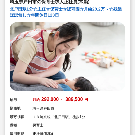
埼玉県戸田市の保育士求人正社員(常勤)
北戸田駅1分☆主任☆保育士☆認可園☆月給29.2万～☆残業
ほぼ無し☆年間休日123日
292,000
389,500
給与
月給
～
円
勤務地
埼玉県戸田市
最寄り駅
ＪＲ埼京線「北戸田駅」徒歩1分
職種
保育士
雇用形態
正社員(常勤)