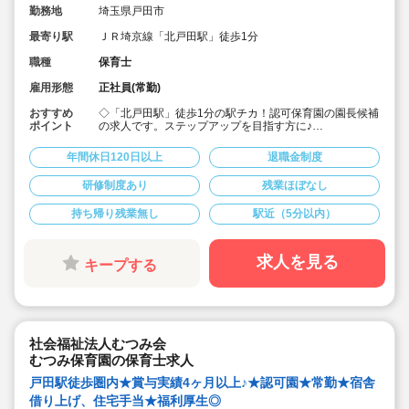
勤務地
埼玉県戸田市
最寄り駅
ＪＲ埼京線「北戸田駅」徒歩1分
職種
保育士
雇用形態
正社員(常勤)
おすすめ
◇「北戸田駅」徒歩1分の駅チカ！認可保育園の園長候補
ポイント
の求人です。ステップアップを目指す方に♪
◇月給365,000円?507,000円★経験を考慮して加算！さ
らに賞与3か月・残業は少なめと好条件です♪
年間休日120日以上
退職金制度
◇年間休日123日！有給休暇は入社2カ月後に3日、半年
後に13日付与☆プライベートを大事にしながら働けま
研修制度あり
残業ほぼなし
す。
◇宿舎借上げ制度利用可！初期費用・引っ越し費用補助
持ち帰り残業無し
駅近（5分以内）
あり！借り上げ利用されない方にもしっかり住宅手当て
があります♪
◇残業ゼロ推進 / 持ち帰り残業禁止 / 有給消化率も94.5%
と、安心の労務環境。
求人を見る
キープする
◇各種手当てや社内割引など福利厚生が充実
◇多彩なキャリアアップ研修 / 年間100以上実施 / 万全の
フォロー体制です！
社会福祉法人むつみ会
むつみ保育園の保育士求人
戸田駅徒歩圏内★賞与実績4ヶ月以上♪★認可園★常勤★宿舎
借り上げ、住宅手当★福利厚生◎