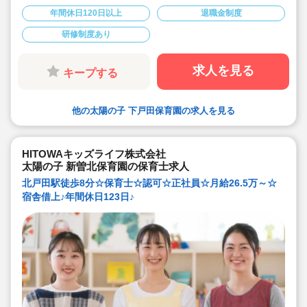
あり♪
年間休日120日以上
退職金制度
◇残業ゼロ推進 / 持ち帰り残業禁止 / 残業代は1分単位で
支給！
研修制度あり
◇年間休日123日から / プライベートも充実 / 12連休取得
実績有！
◇多彩なキャリアアップ研修 / 年間100以上実施 / 充実し
たバックアップ！
求人を見る
キープする
他の太陽の子 下戸田保育園の求人を見る
HITOWAキッズライフ株式会社
太陽の子 新曽北保育園の保育士求人
北戸田駅徒歩8分☆保育士☆認可☆正社員☆月給26.5万～☆
宿舎借上♪年間休日123日♪