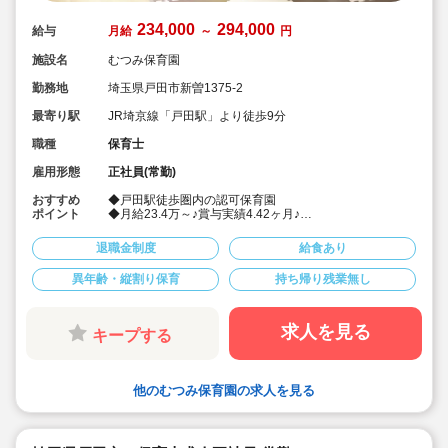
234,000
294,000
給与
月給
～
円
施設名
むつみ保育園
勤務地
埼玉県戸田市新曽1375-2
最寄り駅
JR埼京線「戸田駅」より徒歩9分
職種
保育士
雇用形態
正社員(常勤)
おすすめ
◆戸田駅徒歩圏内の認可保育園
ポイント
◆月給23.4万～♪賞与実績4.42ヶ月♪
◆異年齢保育・コーナー保育を取り入れ保育してます
◆宿舎借り上げ制度利用可(79,000円 )♪
退職金制度
給食あり
◆昇給あり、退職金制度あり
◆扶養手当ほか手当ても充実しております。
異年齢・縦割り保育
持ち帰り残業無し
◆園児40名定員
◆産休育休実績あり。家庭を持っても働ける環境です
◆ひとり一人の個性を大切に。日常の保育を大事にして
運営しております
求人を見る
キープする
他のむつみ保育園の求人を見る