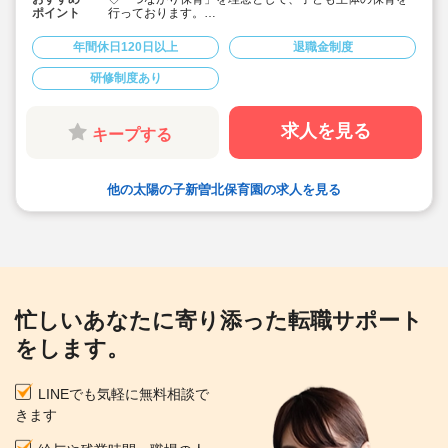
ポイント
行っております。
◇宿舎借上げ制度活用OK！初期費用・引っ越し費用補助
あり♪
年間休日120日以上
退職金制度
◇残業ゼロ推進 / 持ち帰り残業禁止 / 残業代は1分単位で
支給！
研修制度あり
◇年間休日123日から / プライベートも充実 / 12連休取得
実績有！
◇多彩なキャリアアップ研修 / 年間100以上実施 / 充実し
たバックアップ！
求人を見る
キープする
他の太陽の子新曽北保育園の求人を見る
忙しいあなたに寄り添った転職サポート
をします。
LINEでも気軽に無料相談で
きます