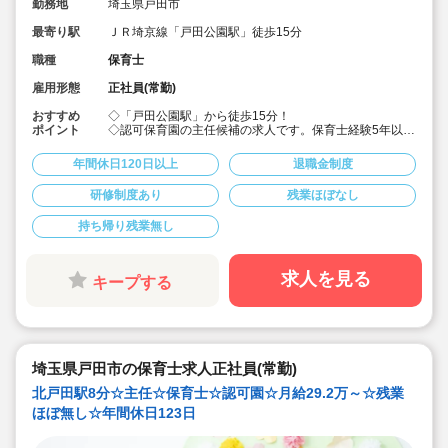
勤務地
埼玉県戸田市
最寄り駅
ＪＲ埼京線「戸田公園駅」徒歩15分
職種
保育士
雇用形態
正社員(常勤)
おすすめ
◇「戸田公園駅」から徒歩15分！
ポイント
◇認可保育園の主任候補の求人です。保育士経験5年以上
で、ステップアップを目指す方に♪
◇月給292,000円?389,500円★経験を考慮して加算！賞
年間休日120日以上
退職金制度
与3か月・残業は少なめと好条件です！
◇年間休日123日！有給休暇は入社2カ月後に3日、半年
研修制度あり
残業ほぼなし
後に13日付与☆役職についてもしっかりお休みが取れる
ので安心して働けます。
持ち帰り残業無し
◇宿舎借上げ制度あり！初期費用・引っ越し費用補助も
あります♪借り上げ利用されない方には住宅手当て付与！
◇残業ゼロ推進 / 持ち帰り残業禁止 / 有給消化率も94.5%
と、安心の労務環境。
求人を見る
キープする
◇各種手当てや社内割引など福利厚生が充実♪
◇多彩なキャリアアップ研修 / 年間100以上実施 / 万全の
フォロー体制です！
埼玉県戸田市の保育士求人正社員(常勤)
北戸田駅8分☆主任☆保育士☆認可園☆月給29.2万～☆残業
ほぼ無し☆年間休日123日