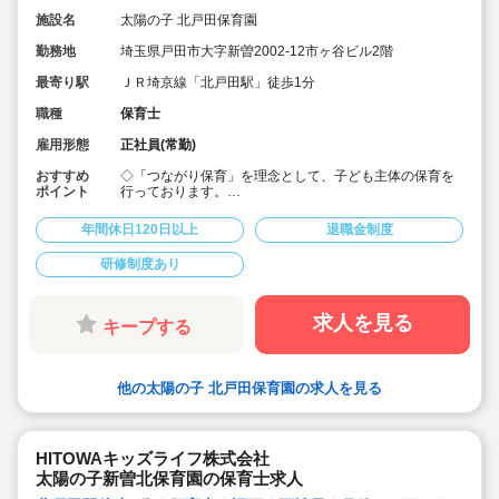
施設名
太陽の子 北戸田保育園
勤務地
埼玉県戸田市大字新曽2002-12市ヶ谷ビル2階
最寄り駅
ＪＲ埼京線「北戸田駅」徒歩1分
職種
保育士
雇用形態
正社員(常勤)
おすすめ
◇「つながり保育」を理念として、子ども主体の保育を
ポイント
行っております。
◇宿舎借上げ制度活用OK！初期費用・引っ越し費用補助
あり♪
年間休日120日以上
退職金制度
◇残業ゼロ推進 / 持ち帰り残業禁止 / 残業代は1分単位で
支給！
研修制度あり
◇年間休日123日から / プライベートも充実 / 12連休取得
実績有！
◇多彩なキャリアアップ研修 / 年間100以上実施 / 充実し
たバックアップ！
求人を見る
キープする
他の太陽の子 北戸田保育園の求人を見る
HITOWAキッズライフ株式会社
太陽の子新曽北保育園の保育士求人