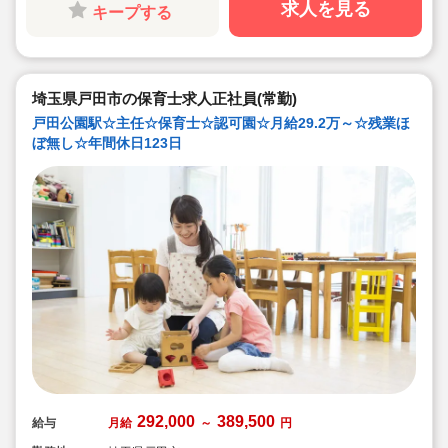
と、安心の労務環境。
求人を見る
キープする
◇各種手当てや社内割引など福利厚生が充実♪
◇多彩なキャリアアップ研修 / 年間100以上実施 / 万全の
フォロー体制です！
埼玉県戸田市の保育士求人正社員(常勤)
戸田公園駅☆主任☆保育士☆認可園☆月給29.2万～☆残業ほ
ぼ無し☆年間休日123日
292,000
389,500
給与
月給
～
円