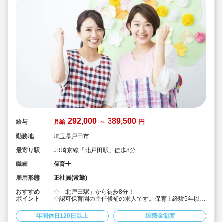
292,000
389,500
給与
月給
～
円
勤務地
埼玉県戸田市
最寄り駅
JR埼京線「北戸田駅」徒歩8分
職種
保育士
雇用形態
正社員(常勤)
おすすめ
◇「北戸田駅」から徒歩8分！
ポイント
◇認可保育園の主任候補の求人です。保育士経験5年以上
で、ステップアップを目指す方に♪
◇月給292,000円?389,500円★経験を考慮して加算！賞
年間休日120日以上
退職金制度
与3か月・残業は少なめと好条件です！