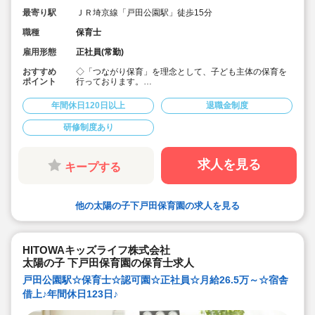
最寄り駅
ＪＲ埼京線「戸田公園駅」徒歩15分
職種
保育士
雇用形態
正社員(常勤)
おすすめ
◇「つながり保育」を理念として、子ども主体の保育を
ポイント
行っております。
◇宿舎借上げ制度活用OK！初期費用・引っ越し費用補助
あり♪
年間休日120日以上
退職金制度
◇残業ゼロ推進 / 持ち帰り残業禁止 / 残業代は1分単位で
支給！
研修制度あり
◇年間休日123日から / プライベートも充実 / 12連休取得
実績有！
◇多彩なキャリアアップ研修 / 年間100以上実施 / 充実し
たバックアップ！
求人を見る
キープする
他の太陽の子下戸田保育園の求人を見る
HITOWAキッズライフ株式会社
太陽の子 下戸田保育園の保育士求人
戸田公園駅☆保育士☆認可園☆正社員☆月給26.5万～☆宿舎
借上♪年間休日123日♪