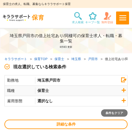
保育士の求人、転職、募集ならキララサポート保育
埼玉県戸田市の借上社宅あり/同棲可の保育士求人・転職・募
集一覧
8月8日 更新
キララサポート
保育TOP
保育士
埼玉県
戸田市
借上社宅あり/同
現在選択している検索条件
勤務地
埼玉県戸田市
職種
保育士
雇用形態
選択なし
条件をクリア
詳細な条件