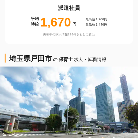
派遣社員
1,670
平均
最高額 1,900円
時給
円
最低額 1,440円
掲載中の求人情報229件をもとに算出
埼玉県戸田市
の
保育士
求人・転職情報