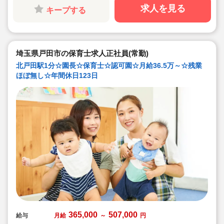
と、安心の労務環境。
求人を見る
キープする
◇各種手当てや社内割引など福利厚生が充実
◇多彩なキャリアアップ研修 / 年間100以上実施 / 万全の
フォロー体制です！
埼玉県戸田市の保育士求人正社員(常勤)
北戸田駅1分☆園長☆保育士☆認可園☆月給36.5万～☆残業
ほぼ無し☆年間休日123日
365,000
507,000
給与
月給
～
円