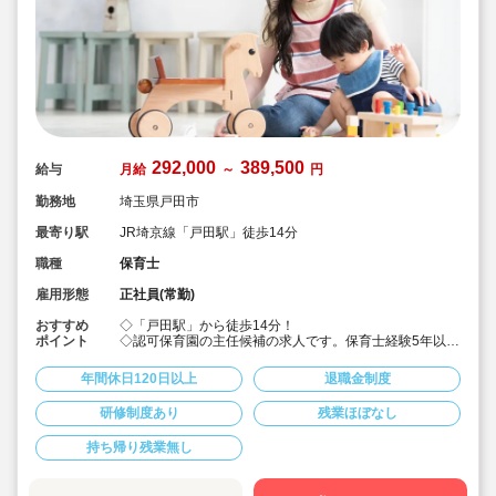
292,000
389,500
給与
月給
～
円
勤務地
埼玉県戸田市
最寄り駅
JR埼京線「戸田駅」徒歩14分
職種
保育士
雇用形態
正社員(常勤)
おすすめ
◇「戸田駅」から徒歩14分！
ポイント
◇認可保育園の主任候補の求人です。保育士経験5年以上
で、ステップアップを目指す方に♪
◇月給292,000円?389,500円★経験を考慮して加算！賞
年間休日120日以上
退職金制度
与3か月・残業は少なめと好条件です！
◇年間休日123日！有給休暇は入社2カ月後に3日、半年
研修制度あり
残業ほぼなし
後に13日付与☆役職についてもしっかりお休みが取れる
ので安心して働けます。
持ち帰り残業無し
◇宿舎借上げ制度あり！初期費用・引っ越し費用補助も
あります♪借り上げ利用されない方には住宅手当て付与！
◇残業ゼロ推進 / 持ち帰り残業禁止 / 有給消化率も94.5%