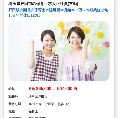
埼玉県戸田市の保育士求人正社員(常勤)
戸田駅☆園長☆保育士☆認可園☆月給36.5万～☆残業ほぼ無
し☆年間休日123日
365,000
507,000
給与
月給
～
円
勤務地
埼玉県戸田市
最寄り駅
JR埼京線「戸田駅」徒歩14分
職種
保育士