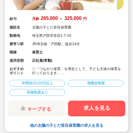
265,000
325,000
給与
月給
～
円
施設名
太陽の子とだ笹目保育園
勤務地
埼玉県戸田市笹目1-7-10
最寄り駅
JR埼京線「戸田駅」徒歩14分
職種
保育士
雇用形態
正社員(常勤)
おすすめ
◇「つながり保育」を理念として、子ども主体の保育を
ポイント
行っております。
◇宿舎借上げ制度活用OK！初期費用・引っ越し費用補助
あり♪
年間休日120日以上
退職金制度
◇残業ゼロ推進 / 持ち帰り残業禁止 / 残業代は1分単位で
支給！
研修制度あり
◇年間休日123日から / プライベートも充実 / 12連休取得
実績有！
◇多彩なキャリアアップ研修 / 年間100以上実施 / 充実し
たバックアップ！
求人を見る
キープする
他の太陽の子とだ笹目保育園の求人を見る