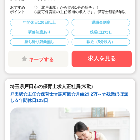
おすすめ
◇「北戸田駅」から徒歩1分の駅チカ！
ポイント
◇認可保育園の主任候補の求人です。保育士経験5年以上
で、ステップアップを目指す方に♪
◇月給292,000円?389,500円★経験を考慮して加算！賞
年間休日120日以上
退職金制度
与3か月・残業は少なめと好条件です！
◇年間休日123日！有給休暇は入社2カ月後に3日、半年
研修制度あり
残業ほぼなし
後に13日付与☆役職についてもしっかりお休みが取れる
ので安心して働けます。
持ち帰り残業無し
駅近（5分以内）
◇宿舎借上げ制度あり！初期費用・引っ越し費用補助も
あります♪借り上げ利用されない方には住宅手当て付与！
◇残業ゼロ推進 / 持ち帰り残業禁止 / 有給消化率も94.5%
と、安心の労務環境。
求人を見る
キープする
◇各種手当てや社内割引など福利厚生が充実♪
◇多彩なキャリアアップ研修 / 年間100以上実施 / 万全の
フォロー体制です！
埼玉県戸田市の保育士求人正社員(常勤)
戸田駅☆主任☆保育士☆認可園☆月給29.2万～☆残業ほぼ無
し☆年間休日123日