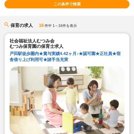
この条件で検索
保育の求人
16
件中 1～16件を表示
社会福祉法人むつみ会
むつみ保育園の保育士求人
戸田駅徒歩圏内★賞与実績4.42ヶ月♪★認可園★正社員★宿
舎借り上げ利用可★諸手当充実