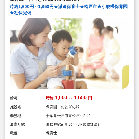
時給1,600円～1,650円★派遣保育士★松戸市★小規模保育園
★社保完備
1,600
1,650
給与
時給
～
円
施設名
保育園 おとぎの城
勤務地
千葉県松戸市東松戸2-2-14
最寄り駅
東松戸駅徒歩1分（JR武蔵野線）
職種
保育士