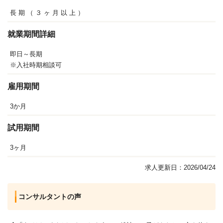
長
期
（
３
ヶ
月
以
上
）
就業期間詳細
即日～長期
※入社時期相談可
雇用期間
3か月
試用期間
3ヶ月
求人更新日：2026/04/24
コンサルタントの声