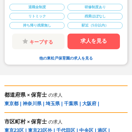
◆親愛会の保育園では「ひとりひとりを大切に」
の保育理念のもと、0、1、2歳児では担当制保育
退職金制度
研修制度あり
を取り入れています。
◆3、4、5歳児は異年齢を行っています。
リトミック
残業ほぼなし
◆ノンコンタクトタイム導入
◆車通勤可
持ち帰り残業無し
駅近（5分以内）
◆行政の借上社宅制度（最長5年）に加え、終了
後も法人独自の住宅支援制度を継続
求人を見る
キープする
他の東松戸保育園の求人を見る
都道府県
保育士
×
の求人
東京都
|
神奈川県
|
埼玉県
|
千葉県
|
大阪府
|
市区町村
保育士
×
の求人
東京23区
|
東京23区外
|
千代田区
|
中央区
|
港区
|