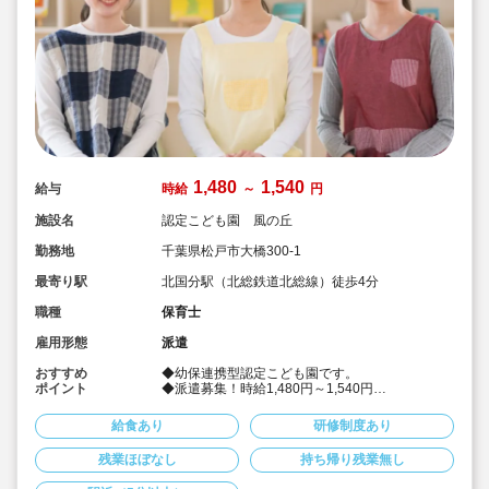
1,480
1,540
給与
時給
～
円
施設名
認定こども園 風の丘
勤務地
千葉県松戸市大橋300-1
最寄り駅
北国分駅（北総鉄道北総線）徒歩4分
職種
保育士
雇用形態
派遣
おすすめ
◆幼保連携型認定こども園です。
ポイント
◆派遣募集！時給1,480円～1,540円
◆たて割り保育、キリスト教保育
◆社会保険完備！
給食あり
研修制度あり
◆皆勤手当あり♪
◆保育教諭
残業ほぼなし
持ち帰り残業無し