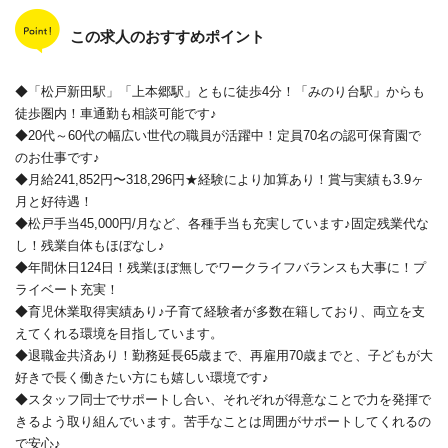
この求人のおすすめポイント
◆「松戸新田駅」「上本郷駅」ともに徒歩4分！「みのり台駅」からも
徒歩圏内！車通勤も相談可能です♪
◆20代～60代の幅広い世代の職員が活躍中！定員70名の認可保育園で
のお仕事です♪
◆月給241,852円〜318,296円★経験により加算あり！賞与実績も3.9ヶ
月と好待遇！
◆松戸手当45,000円/月など、各種手当も充実しています♪固定残業代な
し！残業自体もほぼなし♪
◆年間休日124日！残業ほぼ無しでワークライフバランスも大事に！プ
ライベート充実！
◆育児休業取得実績あり♪子育て経験者が多数在籍しており、両立を支
えてくれる環境を目指しています。
◆退職金共済あり！勤務延長65歳まで、再雇用70歳までと、子どもが大
好きで長く働きたい方にも嬉しい環境です♪
◆スタッフ同士でサポートし合い、それぞれが得意なことで力を発揮で
きるよう取り組んでいます。苦手なことは周囲がサポートしてくれるの
で安心♪