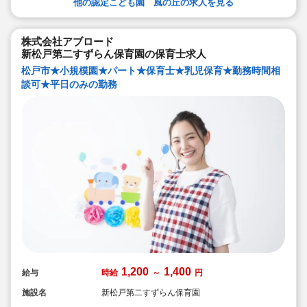
他の認定こども園 風の丘の求人を見る
株式会社アブロード
新松戸第二すずらん保育園の保育士求人
松戸市★小規模園★パート★保育士★乳児保育★勤務時間相
談可★平日のみの勤務
1,200
1,400
給与
時給
～
円
施設名
新松戸第二すずらん保育園