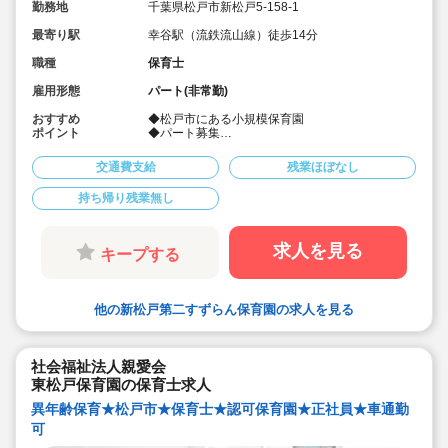
勤務地
千葉県松戸市新松戸5-158-1
最寄り駅
幸谷駅（流鉄流山線）徒歩14分
職種
保育士
雇用形態
パート(非常勤)
おすすめ
◆松戸市にある小規模保育園
ポイント
◆パート募集
◆毎週1〜２回外国人保育補助者によるイングリ
ッシュタイムを設けております。
交通費支給
残業ほぼなし
◆土日祝休み♪
◆月～金のフルタイム可能な方歓迎！
持ち帰り残業無し
求人を見る
キープする
他の新松戸第二すずらん保育園の求人を見る
社会福祉法人親愛会
東松戸保育園の保育士求人
異年齢保育★松戸市★保育士★認可保育園★正社員★車通勤
可