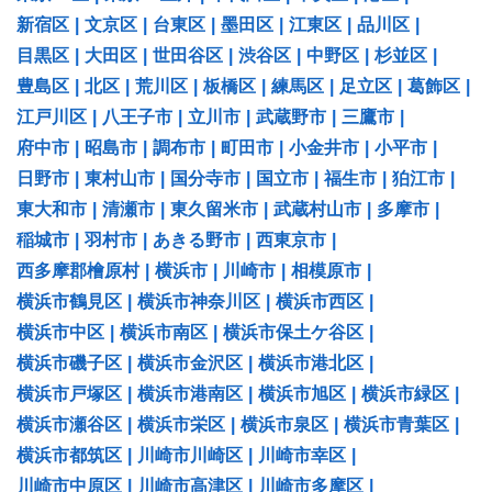
新宿区
|
文京区
|
台東区
|
墨田区
|
江東区
|
品川区
|
目黒区
|
大田区
|
世田谷区
|
渋谷区
|
中野区
|
杉並区
|
豊島区
|
北区
|
荒川区
|
板橋区
|
練馬区
|
足立区
|
葛飾区
|
江戸川区
|
八王子市
|
立川市
|
武蔵野市
|
三鷹市
|
府中市
|
昭島市
|
調布市
|
町田市
|
小金井市
|
小平市
|
日野市
|
東村山市
|
国分寺市
|
国立市
|
福生市
|
狛江市
|
東大和市
|
清瀬市
|
東久留米市
|
武蔵村山市
|
多摩市
|
稲城市
|
羽村市
|
あきる野市
|
西東京市
|
西多摩郡檜原村
|
横浜市
|
川崎市
|
相模原市
|
横浜市鶴見区
|
横浜市神奈川区
|
横浜市西区
|
横浜市中区
|
横浜市南区
|
横浜市保土ケ谷区
|
横浜市磯子区
|
横浜市金沢区
|
横浜市港北区
|
横浜市戸塚区
|
横浜市港南区
|
横浜市旭区
|
横浜市緑区
|
横浜市瀬谷区
|
横浜市栄区
|
横浜市泉区
|
横浜市青葉区
|
横浜市都筑区
|
川崎市川崎区
|
川崎市幸区
|
川崎市中原区
|
川崎市高津区
|
川崎市多摩区
|