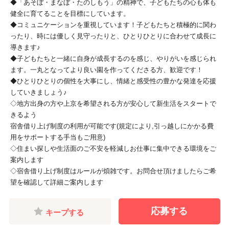
◆「あそぼ・まなぼ・たのしもう」の精神で、子どもたちの心も体も
健全に育てることを目標にしています。
◆コミュニケーションを重視しています！子どもたちと積極的に関わ
ったり、時には優しく見守ったりと、ひとりひとりに合わせて成長に
導きます♪
◆子どもたちと一緒に自身が成長するのを感じ、やりがいを感じられ
ます。一丸となってより良い園を作ってくださる方、歓迎です！
◆ひとりひとりの個性を大事にし、情緒と感受性の豊かな発達を応援
していきましょう♪
◇地方出身の方や上京を希望される方が安心して新生活をスタートで
きるよう
宿舎借り上げ制度の利用が可能です(規定により,引っ越しにかかる費
用をサポートする手当もご用意)
◇住まい探しや生活面のご不安を軽減しお仕事に集中できる環境をご
案内します
◇宿舎借り上げ制度はルールが煩雑です。お問合せ頂けましたらご希
望を確認して詳細ご案内します
応募する
キープする