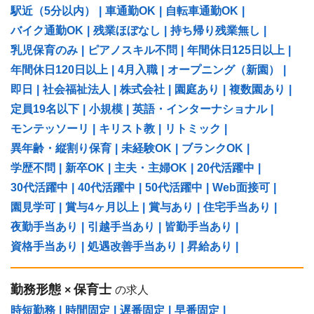
駅近（5分以内）
|
車通勤OK
|
自転車通勤OK
|
バイク通勤OK
|
残業ほぼなし
|
持ち帰り残業無し
|
乳児保育のみ
|
ピアノスキル不問
|
年間休日125日以上
|
年間休日120日以上
|
4月入職
|
オープニング（新園）
|
即日
|
社会福祉法人
|
株式会社
|
園庭あり
|
複数園あり
|
定員19名以下
|
小規模
|
英語・インターナショナル
|
モンテッソーリ
|
キリスト教
|
リトミック
|
異年齢・縦割り保育
|
未経験OK
|
ブランクOK
|
学歴不問
|
新卒OK
|
主夫・主婦OK
|
20代活躍中
|
30代活躍中
|
40代活躍中
|
50代活躍中
|
Web面接可
|
園見学可
|
賞与4ヶ月以上
|
賞与あり
|
住宅手当あり
|
夜勤手当あり
|
引越手当あり
|
皆勤手当あり
|
資格手当あり
|
処遇改善手当あり
|
昇給あり
|
勤務形態
保育士
×
の求人
時短勤務
|
時間固定
|
遅番固定
|
早番固定
|