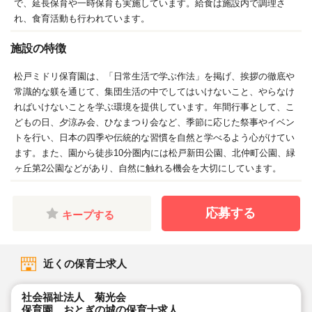
で、延長保育や一時保育も実施しています。給食は施設内で調理さ
れ、食育活動も行われています。
施設の特徴
松戸ミドリ保育園は、「日常生活で学ぶ作法」を掲げ、挨拶の徹底や
常識的な躾を通じて、集団生活の中でしてはいけないこと、やらなけ
ればいけないことを学ぶ環境を提供しています。年間行事として、こ
どもの日、夕涼み会、ひなまつり会など、季節に応じた祭事やイベン
トを行い、日本の四季や伝統的な習慣を自然と学べるよう心がけてい
ます。また、園から徒歩10分圏内には松戸新田公園、北仲町公園、緑
ヶ丘第2公園などがあり、自然に触れる機会を大切にしています。
応募する
キープする
近くの保育士求人
社会福祉法人 菊光会
保育園 おとぎの城の保育士求人