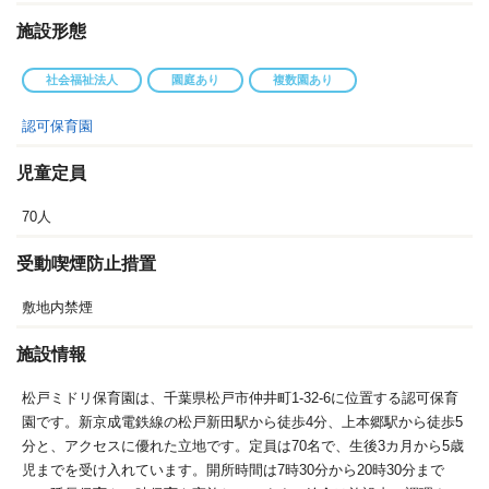
施設形態
社会福祉法人
園庭あり
複数園あり
認可保育園
児童定員
70人
受動喫煙防止措置
敷地内禁煙
施設情報
松戸ミドリ保育園は、千葉県松戸市仲井町1-32-6に位置する認可保育
園です。新京成電鉄線の松戸新田駅から徒歩4分、上本郷駅から徒歩5
分と、アクセスに優れた立地です。定員は70名で、生後3カ月から5歳
児までを受け入れています。開所時間は7時30分から20時30分まで