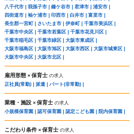
八千代市
|
我孫子市
|
鎌ケ谷市
|
君津市
|
浦安市
|
四街道市
|
袖ケ浦市
|
印西市
|
白井市
|
富里市
|
長生郡一宮町
|
さいたま市
|
伊奈町
|
千葉市美浜区
|
千葉市中央区
|
千葉市若葉区
|
千葉市花見川区
|
千葉市稲毛区
|
千葉市緑区
|
大阪市東成区
|
大阪市福島区
|
大阪市旭区
|
大阪市西区
|
大阪市城東区
|
大阪市中央区
|
大阪市北区
|
雇用形態
保育士
×
の求人
正社員(常勤)
|
派遣
|
パート(非常勤)
|
業種・施設
保育士
×
の求人
小規模保育園
|
認可保育園
|
認定こども園
|
院内保育園
|
こだわり条件
保育士
×
の求人