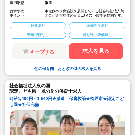
雇用形態
派遣
おすすめ
◆複数の保育施設を展開している社会福祉法人菊
ポイント
光会が運営母体の定員18名の小規模保育園です。
◆時給1,600円～1,650円
◆多彩な年間行事を取り入れながら保育を展開し
給食あり
研修制度あり
ています。
◆三角の屋根が特徴的なかわいらしい建物♪
残業ほぼなし
持ち帰り残業無し
◆社会保険完備！
◆皆勤手当あり♪
求人を見る
キープする
他の保育園 おとぎの城の求人を見る
社会福祉法人泉の園
認定こども園 風の丘の保育士求人
時給1,480円～1,540円★派遣・保育教諭★松戸市★認定こど
も園★社保完備