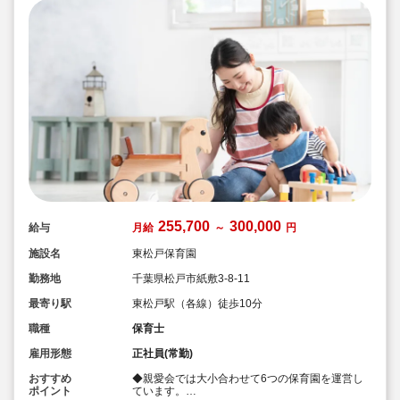
255,700
300,000
給与
月給
～
円
施設名
東松戸保育園
勤務地
千葉県松戸市紙敷3-8-11
最寄り駅
東松戸駅（各線）徒歩10分
職種
保育士
雇用形態
正社員(常勤)
おすすめ
◆親愛会では大小合わせて6つの保育園を運営し
ポイント
ています。