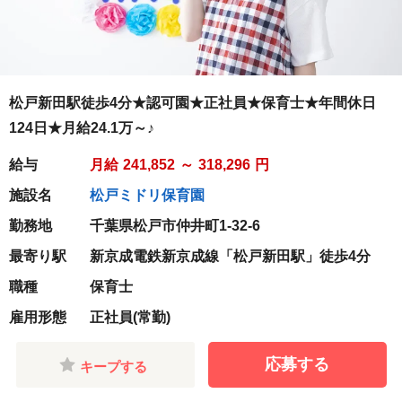
松戸新田駅徒歩4分★認可園★正社員★保育士★年間休日
124日★月給24.1万～♪
給与
月給
241,852
～
318,296
円
施設名
松戸ミドリ保育園
勤務地
千葉県松戸市仲井町1-32-6
最寄り駅
新京成電鉄新京成線「松戸新田駅」徒歩4分
職種
保育士
雇用形態
正社員(常勤)
応募する
キープする