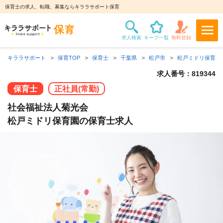
保育士の求人、転職、募集ならキララサポート保育
キララサポート
保育TOP
保育士
千葉県
松戸市
松戸ミドリ保育園
求人番号：819344
保育士
正社員(常勤)
社会福祉法人菊光会
松戸ミドリ保育園の保育士求人