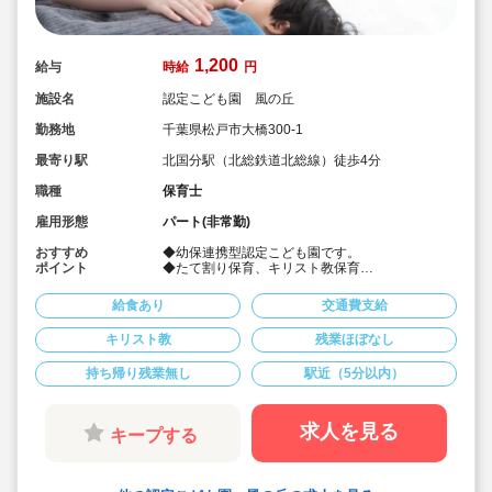
1,200
給与
時給
円
施設名
認定こども園 風の丘
勤務地
千葉県松戸市大橋300-1
最寄り駅
北国分駅（北総鉄道北総線）徒歩4分
職種
保育士
雇用形態
パート(非常勤)
おすすめ
◆幼保連携型認定こども園です。
ポイント
◆たて割り保育、キリスト教保育
◆木のぬくもりに囲まれた園舎
◆パート募集
給食あり
交通費支給
◆時給1,200円～
◆週3日～相談
キリスト教
残業ほぼなし
◆幅広い年齢の方が楽しく働いています。
持ち帰り残業無し
駅近（5分以内）
求人を見る
キープする