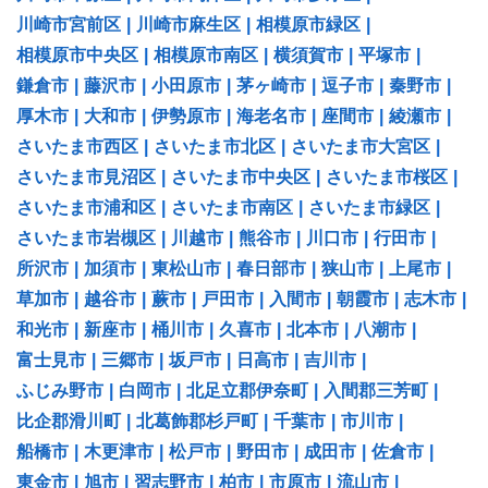
川崎市宮前区
|
川崎市麻生区
|
相模原市緑区
|
相模原市中央区
|
相模原市南区
|
横須賀市
|
平塚市
|
鎌倉市
|
藤沢市
|
小田原市
|
茅ヶ崎市
|
逗子市
|
秦野市
|
厚木市
|
大和市
|
伊勢原市
|
海老名市
|
座間市
|
綾瀬市
|
さいたま市西区
|
さいたま市北区
|
さいたま市大宮区
|
さいたま市見沼区
|
さいたま市中央区
|
さいたま市桜区
|
さいたま市浦和区
|
さいたま市南区
|
さいたま市緑区
|
さいたま市岩槻区
|
川越市
|
熊谷市
|
川口市
|
行田市
|
所沢市
|
加須市
|
東松山市
|
春日部市
|
狭山市
|
上尾市
|
草加市
|
越谷市
|
蕨市
|
戸田市
|
入間市
|
朝霞市
|
志木市
|
和光市
|
新座市
|
桶川市
|
久喜市
|
北本市
|
八潮市
|
富士見市
|
三郷市
|
坂戸市
|
日高市
|
吉川市
|
ふじみ野市
|
白岡市
|
北足立郡伊奈町
|
入間郡三芳町
|
比企郡滑川町
|
北葛飾郡杉戸町
|
千葉市
|
市川市
|
船橋市
|
木更津市
|
松戸市
|
野田市
|
成田市
|
佐倉市
|
東金市
|
旭市
|
習志野市
|
柏市
|
市原市
|
流山市
|