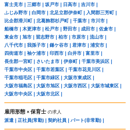
富士見市
|
三郷市
|
坂戸市
|
日高市
|
吉川市
|
ふじみ野市
|
白岡市
|
北足立郡伊奈町
|
入間郡三芳町
|
比企郡滑川町
|
北葛飾郡杉戸町
|
千葉市
|
市川市
|
船橋市
|
木更津市
|
松戸市
|
野田市
|
成田市
|
佐倉市
|
東金市
|
旭市
|
習志野市
|
柏市
|
市原市
|
流山市
|
八千代市
|
我孫子市
|
鎌ケ谷市
|
君津市
|
浦安市
|
四街道市
|
袖ケ浦市
|
印西市
|
白井市
|
富里市
|
長生郡一宮町
|
さいたま市
|
伊奈町
|
千葉市美浜区
|
千葉市中央区
|
千葉市若葉区
|
千葉市花見川区
|
千葉市稲毛区
|
千葉市緑区
|
大阪市東成区
|
大阪市福島区
|
大阪市旭区
|
大阪市西区
|
大阪市城東区
|
大阪市中央区
|
大阪市北区
|
雇用形態
保育士
×
の求人
派遣
|
正社員(常勤)
|
契約社員
|
パート(非常勤)
|