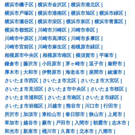
横浜市磯子区
|
横浜市金沢区
|
横浜市港北区
|
横浜市戸塚区
|
横浜市港南区
|
横浜市旭区
|
横浜市緑区
|
横浜市瀬谷区
|
横浜市栄区
|
横浜市泉区
|
横浜市青葉区
|
横浜市都筑区
|
川崎市川崎区
|
川崎市幸区
|
川崎市中原区
|
川崎市高津区
|
川崎市多摩区
|
川崎市宮前区
|
川崎市麻生区
|
相模原市緑区
|
相模原市中央区
|
相模原市南区
|
横須賀市
|
平塚市
|
鎌倉市
|
藤沢市
|
小田原市
|
茅ヶ崎市
|
逗子市
|
秦野市
|
厚木市
|
大和市
|
伊勢原市
|
海老名市
|
座間市
|
綾瀬市
|
さいたま市西区
|
さいたま市北区
|
さいたま市大宮区
|
さいたま市見沼区
|
さいたま市中央区
|
さいたま市桜区
|
さいたま市浦和区
|
さいたま市南区
|
さいたま市緑区
|
さいたま市岩槻区
|
川越市
|
熊谷市
|
川口市
|
行田市
|
所沢市
|
加須市
|
東松山市
|
春日部市
|
狭山市
|
上尾市
|
草加市
|
越谷市
|
蕨市
|
戸田市
|
入間市
|
朝霞市
|
志木市
|
和光市
|
新座市
|
桶川市
|
久喜市
|
北本市
|
八潮市
|