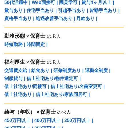
50代活躍中
|
Web面接可
|
園見学可
|
賞与4ヶ月以上
|
賞与あり
|
住宅手当あり
|
引越手当あり
|
皆勤手当あり
|
資格手当あり
|
処遇改善手当あり
|
昇給あり
|
勤務形態
保育士
×
の求人
時短勤務
|
時間固定
|
福利厚生
保育士
×
の求人
交通費支給
|
給食あり
|
研修制度あり
|
退職金制度
|
制服貸与
|
借上社宅あり/物件選定可
|
借上社宅あり/同棲可
|
借上社宅あり/名義変更可
|
借上社宅あり
|
借上社宅あり/家族同居可
|
給与（年収）
保育士
×
の求人
450万円以上
|
400万円以上
|
350万円以上
|