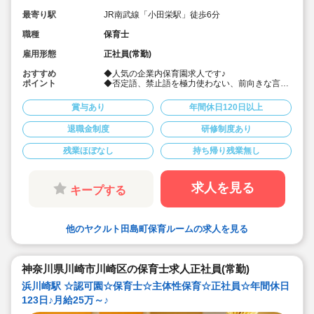
最寄り駅
JR南武線「小田栄駅」徒歩6分
職種
保育士
雇用形態
正社員(常勤)
おすすめ
◆人気の企業内保育園求人です♪
ポイント
◆否定語、禁止語を極力使わない、前向きな言葉
がけの保育を行っています！
◆4年連続、ホワイト企業認定されています！就
賞与あり
年間休日120日以上
業環境、給与、保育内容等、全ての分野で安心の
企業が運営しています！
退職金制度
研修制度あり
◆書類作成は、連絡帳は手書きですが、それ以外
はタブレット端末等を使用しておりますので効率
残業ほぼなし
持ち帰り残業無し
良く勤務出来ます！
◆ピアノが弾ける方、苦手な方、どちらの方でも
ご安心ください。苦手な方はタブレット等で音楽
を流します！弾ける方はピアノのご用意もありま
求人を見る
キープする
す！
◆１フロアで死角が少ないので、安心して保育す
る事が出来ます！
◆土曜日のお子様の預かり人数は現在1名のみ！
他のヤクルト田島町保育ルームの求人を見る
月1回の出勤で、土曜日はたっぷり時間があるの
で書き物なんかも土曜日の時間を有効利用できま
すね！
◆サービス残業、持ち帰りの仕事は一切なし♪プ
神奈川県川崎市川崎区の保育士求人正社員(常勤)
ライベートと両立して働くことが出来ます。
◆年間休日120日、退職金制度あり、充実の福利
浜川崎駅 ☆認可園☆保育士☆主体性保育☆正社員☆年間休日
厚生♪
123日♪月給25万～♪
◆定員数は30名ですが、現在ヤクルトレディーさ
んの17名のお子さんをお預かりしています。ヤク