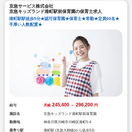
京急サービス株式会社
京急キッズランド港町駅前保育園の保育士求人
港町駅駅徒歩5分★認可保育園★保育士★常勤★定員60名★
手厚い人数配置★
245,400
296,200
給与
月給
～
円
施設名
京急キッズランド港町駅前保育園
勤務地
神奈川県川崎市川崎区港町5-4
最寄り駅
港町駅 (京急大師線)から徒歩5分