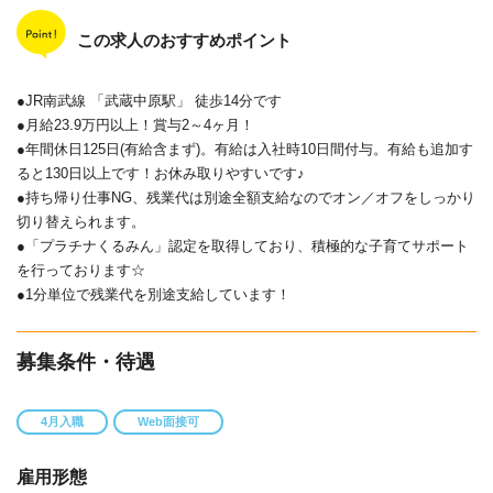
この求人のおすすめポイント
●JR南武線 「武蔵中原駅」 徒歩14分です
●月給23.9万円以上！賞与2～4ヶ月！
●年間休日125日(有給含まず)。有給は入社時10日間付与。有給も追加す
ると130日以上です！お休み取りやすいです♪
●持ち帰り仕事NG、残業代は別途全額支給なのでオン／オフをしっかり
切り替えられます。
●「プラチナくるみん」認定を取得しており、積極的な子育てサポート
を行っております☆
●1分単位で残業代を別途支給しています！
募集条件・待遇
4月入職
Web面接可
雇用形態