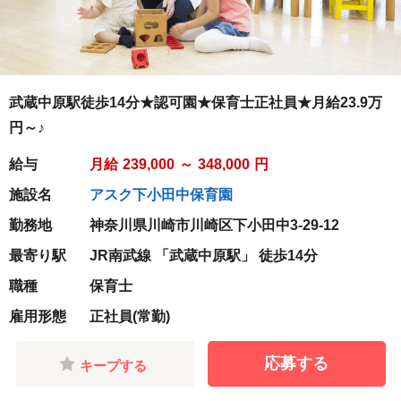
武蔵中原駅徒歩14分★認可園★保育士正社員★月給23.9万
円～♪
給与
月給
239,000
～
348,000
円
施設名
アスク下小田中保育園
勤務地
神奈川県川崎市川崎区下小田中3-29-12
最寄り駅
JR南武線 「武蔵中原駅」 徒歩14分
職種
保育士
雇用形態
正社員(常勤)
応募する
キープする