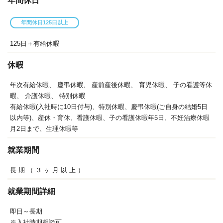
年間休日
年間休日125日以上
125日＋有給休暇
休暇
年次有給休暇、
慶弔休暇、
産前産後休暇、
育児休暇、
子の看護等休
暇、
介護休暇、
特別休暇
有給休暇(入社時に10日付与)、特別休暇、慶弔休暇(ご自身の結婚5日
以内等)、産休・育休、看護休暇、子の看護休暇年5日、不妊治療休暇
月2日まで、生理休暇等
就業期間
長
期
（
３
ヶ
月
以
上
）
就業期間詳細
即日～長期
※入社時期相談可