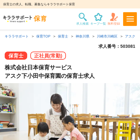
保育士の求人、転職、募集ならキララサポート保育
キララサポート
保育TOP
保育士
神奈川県
川崎市川崎区
アスク下
求人番号：503081
保育士
正社員(常勤)
株式会社日本保育サービス
アスク下小田中保育園の保育士求人