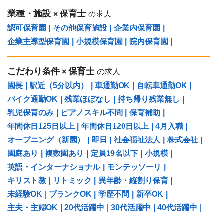
業種・施設
保育士
×
の求人
認可保育園
|
その他保育施設
|
企業内保育園
|
企業主導型保育園
|
小規模保育園
|
院内保育園
|
こだわり条件
保育士
×
の求人
園長
|
駅近（5分以内）
|
車通勤OK
|
自転車通勤OK
|
バイク通勤OK
|
残業ほぼなし
|
持ち帰り残業無し
|
乳児保育のみ
|
ピアノスキル不問
|
保育補助
|
年間休日125日以上
|
年間休日120日以上
|
4月入職
|
オープニング（新園）
|
即日
|
社会福祉法人
|
株式会社
|
園庭あり
|
複数園あり
|
定員19名以下
|
小規模
|
英語・インターナショナル
|
モンテッソーリ
|
キリスト教
|
リトミック
|
異年齢・縦割り保育
|
未経験OK
|
ブランクOK
|
学歴不問
|
新卒OK
|
主夫・主婦OK
|
20代活躍中
|
30代活躍中
|
40代活躍中
|