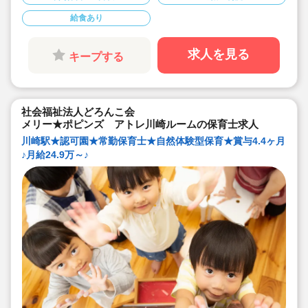
ています！
◇年間休日123日でしっかりお休みとれます♪
給食あり
◇数多くの男性保育士も活躍しています！
◇有給休暇は取得率89％と高く、初年度は入社時
に3日間付与されるので安心です！
◇各種研修を無理なく実施し、ブランクある方や
求人を見る
キープする
未経験の方も安心！主任・副園長・園長とキャリ
アアップ可能！
社会福祉法人どろんこ会
メリー★ポピンズ アトレ川崎ルームの保育士求人
川崎駅★認可園★常勤保育士★自然体験型保育★賞与4.4ヶ月
♪月給24.9万～♪