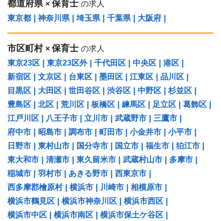
都道府県
保育士
×
の求人
東京都
|
神奈川県
|
埼玉県
|
千葉県
|
大阪府
|
市区町村
保育士
×
の求人
東京23区
|
東京23区外
|
千代田区
|
中央区
|
港区
|
新宿区
|
文京区
|
台東区
|
墨田区
|
江東区
|
品川区
|
目黒区
|
大田区
|
世田谷区
|
渋谷区
|
中野区
|
杉並区
|
豊島区
|
北区
|
荒川区
|
板橋区
|
練馬区
|
足立区
|
葛飾区
|
江戸川区
|
八王子市
|
立川市
|
武蔵野市
|
三鷹市
|
府中市
|
昭島市
|
調布市
|
町田市
|
小金井市
|
小平市
|
日野市
|
東村山市
|
国分寺市
|
国立市
|
福生市
|
狛江市
|
東大和市
|
清瀬市
|
東久留米市
|
武蔵村山市
|
多摩市
|
稲城市
|
羽村市
|
あきる野市
|
西東京市
|
西多摩郡檜原村
|
横浜市
|
川崎市
|
相模原市
|
横浜市鶴見区
|
横浜市神奈川区
|
横浜市西区
|
横浜市中区
|
横浜市南区
|
横浜市保土ケ谷区
|