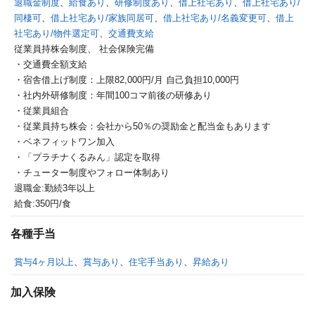
退職金制度
、
給食あり
、
研修制度あり
、
借上社宅あり
、
借上社宅あり/
同棲可
、
借上社宅あり/家族同居可
、
借上社宅あり/名義変更可
、
借上
社宅あり/物件選定可
、
交通費支給
従業員持株会制度、
社会保険完備
・交通費全額支給
・宿舎借上げ制度：上限82,000円/月 自己負担10,000円
・社内外研修制度：年間100コマ前後の研修あり
・従業員組合
・従業員持ち株会：会社から50％の奨励金と配当金もあります
・ベネフィットワン加入
・「プラチナくるみん」認定を取得
・チューター制度やフォロー体制あり
退職金:勤続3年以上
給食:350円/食
各種手当
賞与4ヶ月以上
、
賞与あり
、
住宅手当あり
、
昇給あり
加入保険