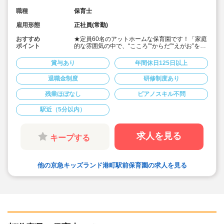
職種
保育士
雇用形態
正社員(常勤)
おすすめ
★定員60名のアットホームな保育園です！「家庭
ポイント
的な雰囲気の中で、“こころ”“からだ”“えがお”を育
てる」という理念で運営しています。
★大手鉄道会社が母体です。安定性が高く、賞
賞与あり
年間休日125日以上
与・年間休日、福利厚生などの待遇もとても充実
しています！
退職金制度
研修制度あり
★港町駅 (京急大師線)から徒歩5分で通勤らくら
く♪
残業ほぼなし
ピアノスキル不問
★年間休日125日！賞与3.5か月と、株式会社母体
の保育園の中でも、充実した内容となっていま
す。
駅近（5分以内）
★横浜市の配置基準よりも多く職員を配置してい
ます！子どもたち一人一人としっかり向き合える
環境です。
求人を見る
キープする
★宿舎借り上げ制度利用可能！川崎市自治体の制
度通りでご利用いただけますので同棲も可能で
す！
他の京急キッズランド港町駅前保育園の求人を見る