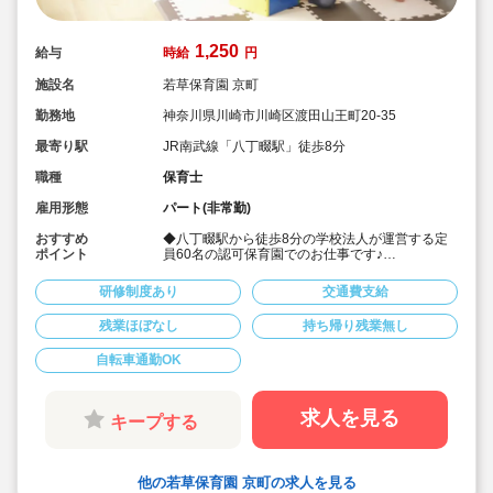
1,250
給与
時給
円
施設名
若草保育園 京町
勤務地
神奈川県川崎市川崎区渡田山王町20-35
最寄り駅
JR南武線「八丁畷駅」徒歩8分
職種
保育士
雇用形態
パート(非常勤)
おすすめ
◆八丁畷駅から徒歩8分の学校法人が運営する定
ポイント
員60名の認可保育園でのお仕事です♪
◆自転車での通勤もOK！
◆交通費は40,000円/月まで支給☆
研修制度あり
交通費支給
◆経験を活かせます！副担任を担えるレベルの方
であれば、週3日～勤務時間帯のご相談も可能で
残業ほぼなし
持ち帰り残業無し
す！
◆活気ある職場環境です！
自転車通勤OK
求人を見る
キープする
他の若草保育園 京町の求人を見る