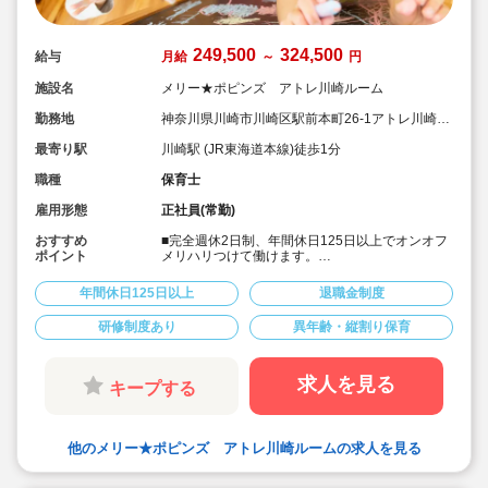
249,500
324,500
給与
月給
～
円
施設名
メリー★ポピンズ アトレ川崎ルーム
勤務地
神奈川県川崎市川崎区駅前本町26-1アトレ川崎4
階
最寄り駅
川崎駅 (JR東海道本線)徒歩1分
職種
保育士
雇用形態
正社員(常勤)
おすすめ
■完全週休2日制、年間休日125日以上でオンオフ
ポイント
メリハリつけて働けます。
■次代を担う子ども達の「にんげん力」を育む自
然体験型保育園です。男女の性別問わず明るく元
年間休日125日以上
退職金制度
気な保育士様ご活躍されています。
■充実した研修制度があります。経験少ない方も
研修制度あり
異年齢・縦割り保育
安心してスタートいただけます。
■住宅手当や帰省手当など福利厚生が充実してい
ます。
■残業は少ないです。あった場合もしっかり支給
求人を見る
キープする
されます。
■宿舎借上げ制度も利用可能です。
■入社後は出産などに合わせて産休育休取得や時
短制度、時間固定制度でライフイベントに合わせ
他のメリー★ポピンズ アトレ川崎ルームの求人を見る
た働き方が可能です。