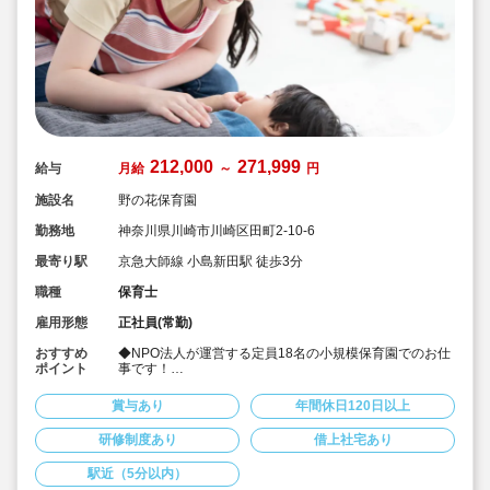
212,000
271,999
給与
月給
～
円
施設名
野の花保育園
勤務地
神奈川県川崎市川崎区田町2-10-6
最寄り駅
京急大師線 小島新田駅 徒歩3分
職種
保育士
雇用形態
正社員(常勤)
おすすめ
◆NPO法人が運営する定員18名の小規模保育園でのお仕
ポイント
事です！
◆1クラス6人全クラスでも18人と小規模の園です！
◆有給消化率100％ 持ち帰り業務無し！
賞与あり
年間休日120日以上
◆自転車、バイクでの通勤もOK（駐輪場あり）！
◆賞与は年3回支給（実績4.0ヶ月）☆
研修制度あり
借上社宅あり
◆年間休日120日、産休育休制度、育児支援制度も整っ
ていて、プライベートとのバランスも取りやすい♪
駅近（5分以内）
◆メンター制度による新人へのケア、子育て中の方の短