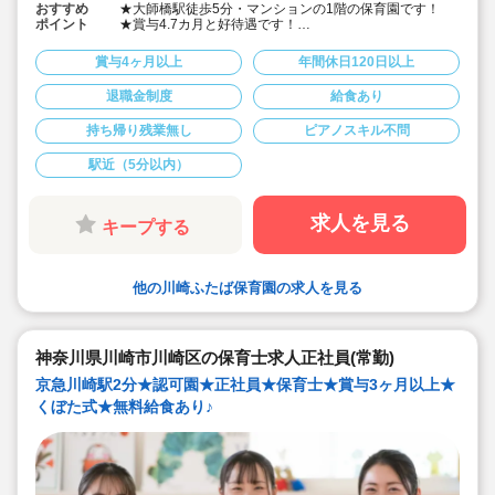
おすすめ
★大師橋駅徒歩5分・マンションの1階の保育園です！
ポイント
★賞与4.7カ月と好待遇です！
★年間休日120日としっかりお休みが取れます。
★通勤が便利な駅近くのアクセスです。
賞与4ヶ月以上
年間休日120日以上
★宿舎借り上げ制度は川崎市の自治体の規定通りです！
同棲可、名義変更可、名義変更の物件からの交通費も出
退職金制度
給食あり
ます！
★退職金制度あり※私学共済に加入できます！
持ち帰り残業無し
ピアノスキル不問
★姉妹園の幼稚園と隣接、幼児は一緒に幼稚園で学びま
す！（9～14時）
★明るく楽しく元気に保育に取り組んでくださる方歓迎
駅近（5分以内）
です
求人を見る
キープする
他の川崎ふたば保育園の求人を見る
神奈川県川崎市川崎区の保育士求人正社員(常勤)
京急川崎駅2分★認可園★正社員★保育士★賞与3ヶ月以上★
くぼた式★無料給食あり♪