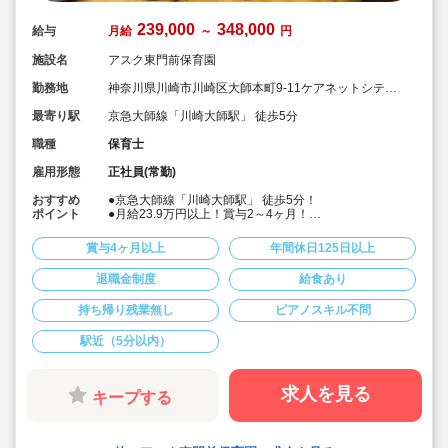
239,000
348,000
給与
月給
～
円
施設名
アスク東門前保育園
勤務地
神奈川県川崎市川崎区大師本町9-11ケアネットシティ
3F
最寄り駅
京急大師線「川崎大師駅」 徒歩5分
職種
保育士
雇用形態
正社員(常勤)
おすすめ
●京急大師線「川崎大師駅」 徒歩5分！
ポイント
●月給23.9万円以上！賞与2～4ヶ月！
●年間休日125日(有給含まず)。有給は入社時10日間付
与。有給も追加すると130日以上です！お休み取りやす
賞与4ヶ月以上
年間休日125日以上
いです♪
●持ち帰り仕事NG、残業代は別途全額支給なのでオン／
退職金制度
給食あり
オフをしっかり切り替えられます。
●「プラチナくるみん」認定を取得しており、積極的な子
持ち帰り残業無し
ピアノスキル不問
育てサポートを行っております☆
●1分単位で残業代を別途支給しています！
駅近（5分以内）
求人を見る
キープする