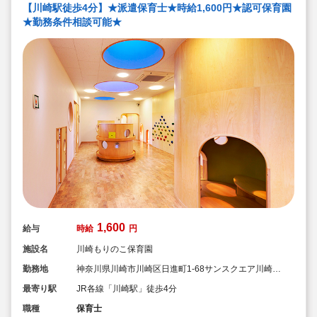
【川崎駅徒歩4分】★派遣保育士★時給1,600円★認可保育園
★勤務条件相談可能★
1,600
給与
時給
円
施設名
川崎もりのこ保育園
勤務地
神奈川県川崎市川崎区日進町1-68サンスクエア川崎8
号棟 2階
最寄り駅
JR各線「川崎駅」徒歩4分
職種
保育士