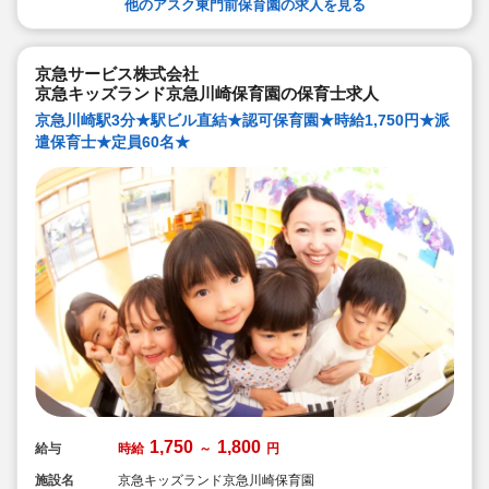
他のアスク東門前保育園の求人を見る
京急サービス株式会社
京急キッズランド京急川崎保育園の保育士求人
京急川崎駅3分★駅ビル直結★認可保育園★時給1,750円★派
遣保育士★定員60名★
1,750
1,800
給与
時給
～
円
施設名
京急キッズランド京急川崎保育園