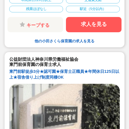
◇土日祝休み・時間固定勤務です。勤務日数や勤務時間
ご相談ください♪
残業ほぼなし
駅近（5分以内）
◇広い園庭があります◎
求人を見る
キープする
他の小田さくら保育園の求人を見る
公益財団法人神奈川県労働福祉協会
東門前保育園の保育士求人
東門前駅徒歩3分★認可園★保育士正職員★年間休日125日以
上★宿舎借り上げ制度同棲OK