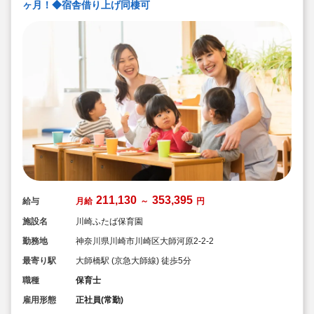
ヶ月！◆宿舎借り上げ同棲可
211,130
353,395
給与
月給
～
円
施設名
川崎ふたば保育園
勤務地
神奈川県川崎市川崎区大師河原2-2-2
最寄り駅
大師橋駅 (京急大師線) 徒歩5分
職種
保育士
雇用形態
正社員(常勤)