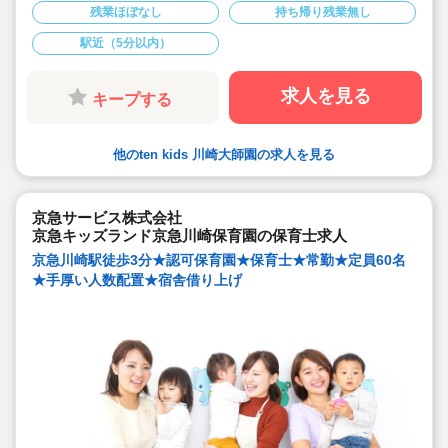
★「子供ファースト」という考えのもと保育士全体で協
残業ほぼなし
持ち帰り残業無し
力し保育を行ってます♪
★お子様がいる保育士さん、お子様同伴で出勤も相談可
駅近（5分以内）
能です！
求人を見る
キープする
他のten kids 川崎大師園の求人を見る
京急サービス株式会社
京急キッズランド京急川崎保育園の保育士求人
京急川崎駅徒歩3分★認可保育園★保育士★常勤★定員60名
★手厚い人数配置★宿舎借り上げ