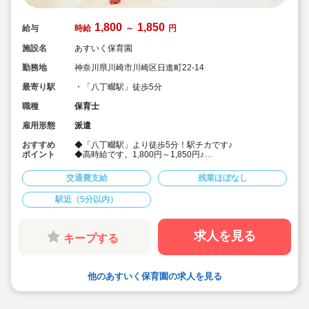
1,800
1,850
給与
時給
～
円
施設名
あすいく保育園
勤務地
神奈川県川崎市川崎区日進町22-14
最寄り駅
・「八丁畷駅」徒歩5分
職種
保育士
雇用形態
派遣
おすすめ
◆「八丁畷駅」より徒歩5分！駅チカです♪
ポイント
◆高時給です。1,800円～1,850円♪
◆定員120名の認可保育園です。日々の生活を中心とし
て、子どもたちの気づきを育む保育を行っております！
交通費支給
残業ほぼなし
◆子ども一人ひとりに寄り添った保育を行い、愛着関係
をしっかりと気づくことを大切にしています♪
駅近（5分以内）
◆見守る・見出す・誉める・伸ばす4つの過程を大切に保
育しております！
◆ベテラン保育士もいらっしゃいますので、教えてもら
える環境があります♪未経験者もブランクのある方も安心
求人を見る
キープする
してご応募下さい。
他のあすいく保育園の求人を見る