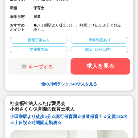
職種
保育士
雇用形態
派遣
おすすめ
◆八丁畷駅より徒歩5分、川崎駅より徒歩10分と好立
ポイント
地！
◆人気の事業所内保育！19名定員で現在は13名の園児さ
んがいます！
皆勤手当あり
研修制度あり
◆規模が小さいので寄り添った保育ができます！
◆時給1600円！業務負担も少なく、高時給！
交通費支給
駅近（5分以内）
求人を見る
キープする
他の川崎ラシクルの求人を見る
社会福祉法人ふたば愛児会
小田さくら保育園の保育士求人
小田栄駅より徒歩5分☆認可保育園☆派遣保育士☆定員135名
☆土日祝☆時間固定勤務☆