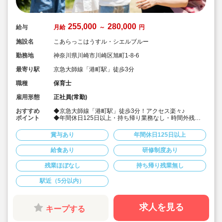
255,000
280,000
給与
月給
～
円
施設名
こあらっこはうすル・シエルブルー
勤務地
神奈川県川崎市川崎区旭町1-8-6
最寄り駅
京急大師線「港町駅」徒歩3分
職種
保育士
雇用形態
正社員(常勤)
おすすめ
◆京急大師線「港町駅」徒歩3分！アクセス楽々♪
ポイント
◆年間休日125日以上・持ち帰り業務なし・時間外残業
も基本ございません！
◆季節の行事を体験しながら、お友達との関わり、身近
賞与あり
年間休日125日以上
な動物を愛する心を大切にしています。
◆書類持ち帰り業務なし！日案・月案・年間計画はコド
給食あり
研修制度あり
モンを利用して行います。PCは文字入力できれば問題な
いです◎
残業ほぼなし
持ち帰り残業無し
◆子どもたちが自己肯定感を高められるような働き掛け
を意識して行っております♪
◆形にとらわれない自由な発想でひとりひとりの個性を
駅近（5分以内）
伸ばすことを大切にしています。
◆会社内で育児休業取得実績あり！
◆キララサポートではお仕事探しから内定まで無料でサ
求人を見る
キープする
ポートします★