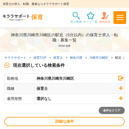
保育士の求人、転職、募集ならキララサポート保育
神奈川県川崎市川崎区の駅近（5分以内）の保育士求人・転
職・募集一覧
8月9日 更新
キララサポート
保育TOP
保育士
神奈川県
川崎市川崎区
駅近（5
現在選択している検索条件
勤務地
神奈川県川崎市川崎区
職種
保育士
雇用形態
選択なし
条件をクリア
詳細な条件