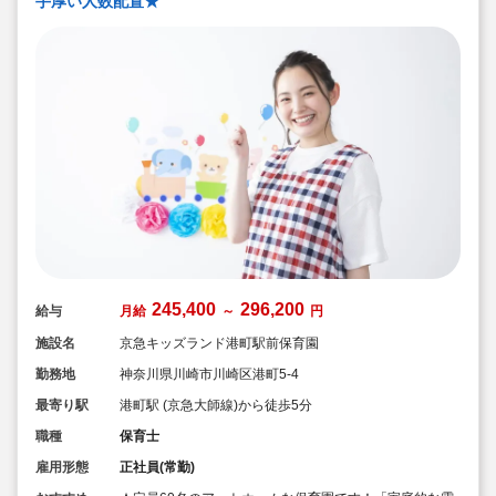
手厚い人数配置★
245,400
296,200
給与
月給
～
円
施設名
京急キッズランド港町駅前保育園
勤務地
神奈川県川崎市川崎区港町5-4
最寄り駅
港町駅 (京急大師線)から徒歩5分
職種
保育士
雇用形態
正社員(常勤)