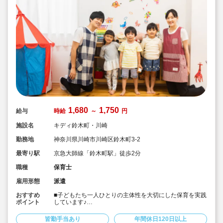
1,680
1,750
給与
時給
～
円
施設名
キディ鈴木町・川崎
勤務地
神奈川県川崎市川崎区鈴木町3-2
最寄り駅
京急大師線「鈴木町駅」徒歩2分
職種
保育士
雇用形態
派遣
おすすめ
■子どもたち一人ひとりの主体性を大切にした保育を実践
ポイント
しています♪
■京急大師線「鈴木町駅」徒歩2分・定員90名の認可保育
園で派遣保育士さんを募集中！
皆勤手当あり
年間休日120日以上