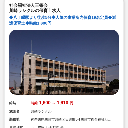
社会福祉法人三篠会
川崎ラシクルの保育士求人
◆八丁畷駅より徒歩5分◆人気の事業所内保育19名定員◆派
遣保育士◆時給1,600円
1,600
1,610
給与
時給
～
円
施設名
川崎ラシクル
勤務地
神奈川県川崎市川崎区日進町5-1川崎市複合福祉セン
ターふくふく内
最寄り駅
八丁畷駅より徒歩5分