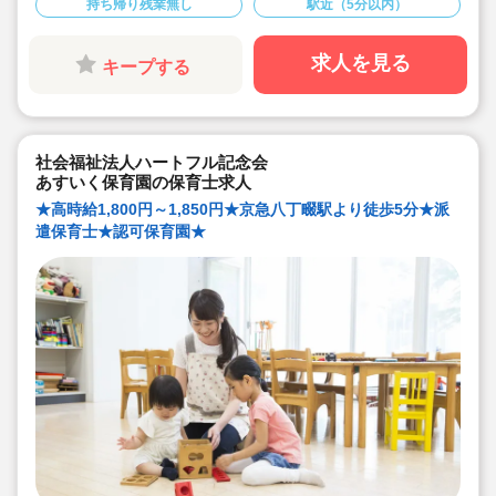
持ち帰り残業無し
駅近（5分以内）
◆年間休日120日。しっかりお休みが取れてプライベー
トの時間も充実。
◆借上社宅制度あり！(上限82,000円)
◆行事やイベントは職員の負担が大きくならないように
求人を見る
キープする
実施！持ち帰り仕事はありません！
◆残業も3～5時間(日平均9～15分)と少なめ♪
◆行事の都合や保育士さんのお休みによって残業時間が
長くなることもありますが、残業手当てはしっかり全額
支給されます！（固定残業なし）
◆各行事ではアイディアを尊重し合って内容を決めてい
社会福祉法人ハートフル記念会
ます。意見が反映されやすい環境です♪
◆くぼた式育児法「くぼたのうけん」を取り入れ、無理
あすいく保育園の保育士求人
なく実施しています。
★高時給1,800円～1,850円★京急八丁畷駅より徒歩5分★派
遣保育士★認可保育園★