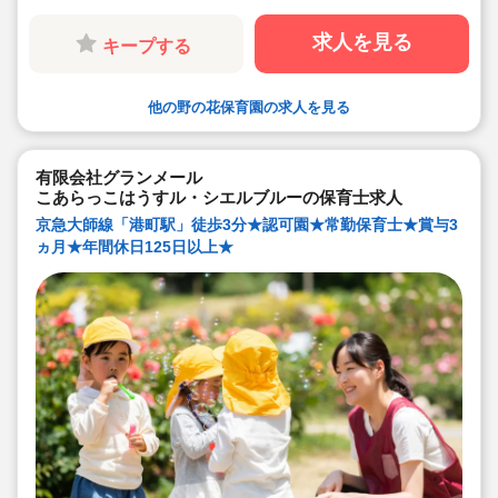
時間制社員制度等、働きやすい制度がいっぱい！
求人を見る
キープする
他の野の花保育園の求人を見る
有限会社グランメール
こあらっこはうすル・シエルブルーの保育士求人
京急大師線「港町駅」徒歩3分★認可園★常勤保育士★賞与3
ヵ月★年間休日125日以上★