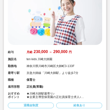
230,000
290,000
給与
月給
～
円
施設名
ten kids 川崎大師園
勤務地
神奈川県川崎市川崎区大師町3-133F
最寄り駅
京急大師線「川崎大師駅」より徒歩7分
職種
保育士
雇用形態
正社員(常勤)
おすすめ
★川崎大師駅最寄り♪
ポイント
★企業主導型保育園の正社員保育士求人♪
★平均残業2.58時間/月、持ち帰り、サービス残業禁止し
てます♪
退職金制度
給食あり
★月給23万～、賞与実績2.0ヶ月！