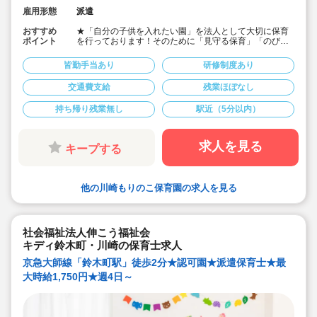
雇用形態
派遣
おすすめ
★「自分の子供を入れたい園」を法人として大切に保育
ポイント
を行っております！そのために「見守る保育」「のびの
び過ごせる施設設定」を軸に保育を行っている保育園で
す♪
皆勤手当あり
研修制度あり
★保育士専任のコンサルタントがあなたの派遣就業を安
心サポートいたします
交通費支給
残業ほぼなし
★川崎駅より徒歩4分の定員60名の認可保育園！
★時給1,600円の求人です！
持ち帰り残業無し
駅近（5分以内）
★勤務条件等相談可能です！
キララサポートで派遣就業する3つのメリット
・求人提案から就業後のサポートまで専任コンサルタン
求人を見る
キープする
トが細やかに対応します
・手当や福利厚生については当社独自のサービスもご用
意しています
・保育園も運営している会社だからこそ保育士目線に立
他の川崎もりのこ保育園の求人を見る
ったサポートに定評があります
勤務条件など、お気軽にご相談ください♪
社会福祉法人伸こう福祉会
キディ鈴木町・川崎の保育士求人
京急大師線「鈴木町駅」徒歩2分★認可園★派遣保育士★最
大時給1,750円★週4日～