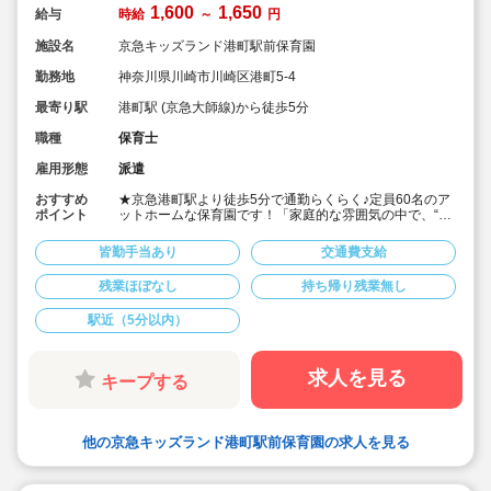
1,600
1,650
給与
時給
～
円
施設名
京急キッズランド港町駅前保育園
勤務地
神奈川県川崎市川崎区港町5-4
最寄り駅
港町駅 (京急大師線)から徒歩5分
職種
保育士
雇用形態
派遣
おすすめ
★京急港町駅より徒歩5分で通勤らくらく♪定員60名のア
ポイント
ットホームな保育園です！「家庭的な雰囲気の中で、“こ
ころ”“からだ”“えがお”を育てる」という理念で運営してい
ます。
皆勤手当あり
交通費支給
★時給1,650円！書き物は連絡帳・日誌記入OK♪
★派遣から直雇用へ移行も相談OK♪大手鉄道会社が母体
残業ほぼなし
持ち帰り残業無し
ですので、安定性が高く、賞与・年間休日、福利厚生な
どの待遇もとても充実しています！
駅近（5分以内）
求人を見る
キープする
他の京急キッズランド港町駅前保育園の求人を見る