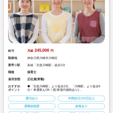
245,000
給与
月給
円
勤務地
神奈川県川崎市川崎区
最寄り駅
各線「京急川崎駅」徒歩2分
職種
保育士
雇用形態
正社員(常勤)
おすすめ
◆「京急川崎駅」より徒歩2分、「川崎駅」より徒歩6
ポイント
分！車通勤もOK！(駐車場代補助あり)
◆定員60名のアットホームな認可保育園です♪
◆職員給食が無料で食べられる！嬉しい昼食補助☆
賞与あり
年間休日120日以上
◆月給245,000円以上/経験を考慮して加算！
◆保育経験7年で年収400万、保育経験15年の主任で年収
退職金制度
給食あり
469万など！
◆賞与3.0～3.2ヶ月♪(前年度実績)