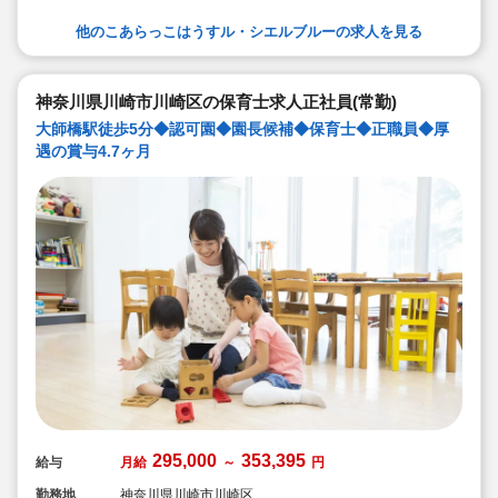
他のこあらっこはうすル・シエルブルーの求人を見る
神奈川県川崎市川崎区の保育士求人正社員(常勤)
大師橋駅徒歩5分◆認可園◆園長候補◆保育士◆正職員◆厚
遇の賞与4.7ヶ月
295,000
353,395
給与
月給
～
円
勤務地
神奈川県川崎市川崎区