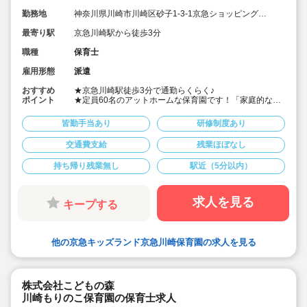
勤務地
神奈川県川崎市川崎区砂子1-3-1京急ショッピングプ
ラザウィング川崎５階
最寄り駅
京急川崎駅から徒歩3分
職種
保育士
雇用形態
派遣
おすすめ
★京急川崎駅徒歩3分で通勤らくらく♪
ポイント
★定員60名のアットホームな保育園です！「家庭的な雰
囲気の中で、“こころ”“からだ”“えがお”を育てる」という
理念で運営しています。
皆勤手当あり
研修制度あり
★時給1,750円～1,800円も可能！書き物は連絡帳・日誌
記入のみでOK♪
交通費支給
残業ほぼなし
★派遣から直雇用へ移行も相談OK♪大手鉄道会社が母体
ですので、安定性が高く、賞与・年間休日、福利厚生な
持ち帰り残業無し
駅近（5分以内）
どの待遇もとても充実しています！
☆彡キララサポートは、保育園運営で培った豊富な知識
を元にお仕事探しから入職後のフォローまで全て無料で
サポートします。
求人を見る
キープする
他の京急キッズランド京急川崎保育園の求人を見る
株式会社こどもの森
川崎もりのこ保育園の保育士求人