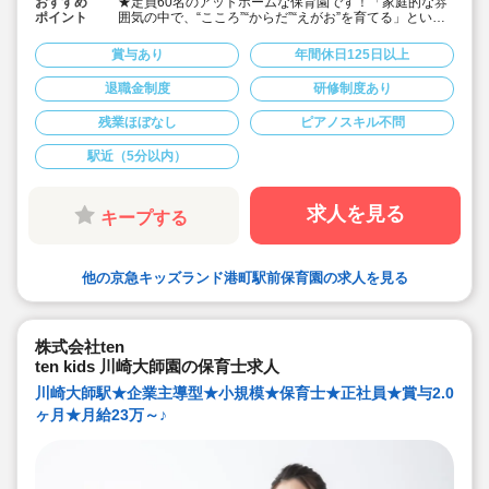
おすすめ
★定員60名のアットホームな保育園です！「家庭的な雰
ポイント
囲気の中で、“こころ”“からだ”“えがお”を育てる」という
理念で運営しています。
★大手鉄道会社が母体です。安定性が高く、賞与・年間
賞与あり
年間休日125日以上
休日、福利厚生などの待遇もとても充実しています！
★港町駅 (京急大師線)から徒歩5分で通勤らくらく♪
退職金制度
研修制度あり
★年間休日125日！賞与3.5か月と、株式会社母体の保育
園の中でも、充実した内容となっています。
残業ほぼなし
ピアノスキル不問
★横浜市の配置基準よりも多く職員を配置しています！
子どもたち一人一人としっかり向き合える環境です。
★宿舎借り上げ制度利用可能！川崎市自治体の制度通り
駅近（5分以内）
でご利用いただけますので同棲も可能です！
求人を見る
キープする
他の京急キッズランド港町駅前保育園の求人を見る
株式会社ten
ten kids 川崎大師園の保育士求人
川崎大師駅★企業主導型★小規模★保育士★正社員★賞与2.0
ヶ月★月給23万～♪