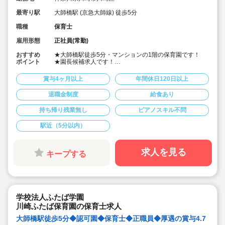
最寄り駅
大師橋駅 (京急大師線) 徒歩5分
職種
保育士
雇用形態
正社員(常勤)
おすすめ
★大師橋駅徒歩5分・マンションの1階の保育園です！
ポイント
★園長候補求人です！
★賞与4.7カ月と好待遇です！
★年間休日120日としっかりお休みが取れます。
賞与4ヶ月以上
年間休日120日以上
★通勤が便利な駅近くのアクセスです。
★退職金制度あり※私学共済に加入できます！
退職金制度
給食あり
★姉妹園の幼稚園と隣接、幼児は一緒に幼稚園で学びま
す！（9～14時）
持ち帰り残業無し
ピアノスキル不問
★明るく楽しく元気に保育に取り組んでくださる方歓迎
です
駅近（5分以内）
求人を見る
キープする
学校法人ふたば学園
川崎ふたば保育園の保育士求人
大師橋駅徒歩5分◆認可園◆保育士◆正職員◆厚遇の賞与4.7