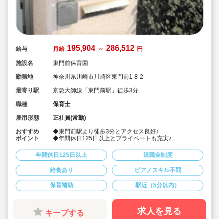
195,904
286,512
給与
月給
～
円
施設名
東門前保育園
勤務地
神奈川県川崎市川崎区東門前1-8-2
最寄り駅
京急大師線「東門前駅」徒歩3分
職種
保育士
雇用形態
正社員(常勤)
おすすめ
◆東門前駅より徒歩3分とアクセス良好♪
ポイント
◆年間休日125日以上とプライベートも充実♪
◆経験浅やブランクがあってもOK！安心のサポート！
◆宿舎借り上げ制度もあり、初期費用（敷金、礼金、仲
年間休日125日以上
退職金制度
介手数料）、更新料等も全額法人負担となっております♪
◆宿舎借り上げ制度では、現在の家の名義を変更する事
給食あり
ピアノスキル不問
も可能です。園までの交通費も全額でます♪
◆昇給も年間5,900円～7,800円アップするので、将来的
保育補助
駅近（5分以内）
に高額給与になる事間違いありません！
◆有給休暇は、なんと1年に20日間付与されます！(1年目
は15日間)
◆0歳児から童歌に親しむ等、日本の伝承文化を大切にし
求人を見る
キープする
た保育を行っております。