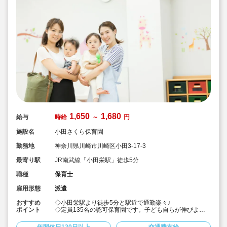
1,650
1,680
給与
時給
～
円
施設名
小田さくら保育園
勤務地
神奈川県川崎市川崎区小田3-17-3
最寄り駅
JR南武線「小田栄駅」徒歩5分
職種
保育士
雇用形態
派遣
おすすめ
◇小田栄駅より徒歩5分と駅近で通勤楽々♪
ポイント
◇定員135名の認可保育園です。子ども自らが伸びよう
とする力を見守り、導いていけるよう保育を行っていま
す！
年間休日120日以上
交通費支給