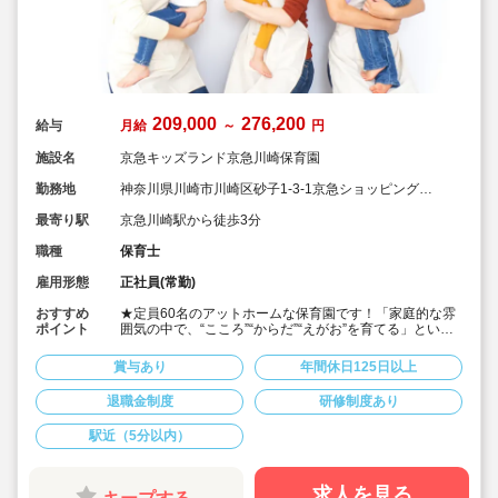
209,000
276,200
給与
月給
～
円
施設名
京急キッズランド京急川崎保育園
勤務地
神奈川県川崎市川崎区砂子1-3-1京急ショッピングプ
ラザウィング川崎５階
最寄り駅
京急川崎駅から徒歩3分
職種
保育士
雇用形態
正社員(常勤)
おすすめ
★定員60名のアットホームな保育園です！「家庭的な雰
ポイント
囲気の中で、“こころ”“からだ”“えがお”を育てる」という
理念で運営しています。
★大手鉄道会社が母体です。安定性が高く、賞与・年間
賞与あり
年間休日125日以上
休日、福利厚生などの待遇もとても充実しています！
★京急川崎駅から徒歩3分で通勤らくらく♪
退職金制度
研修制度あり
★横浜市の配置基準よりも多く職員を配置しています！
子どもたち一人一人としっかり向き合える環境です。
駅近（5分以内）
★宿舎借り上げ制度利用可能！名義変更も相談可能で
す。「上京したい」「1人暮らしを始めたい」「今の宿舎
借り上げ制度を利用したまま転職したい」という方、是
非一度お問合せください！
求人を見る