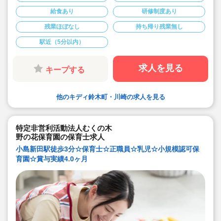
■最大時給1,750円でご案内可能！
給食あり
研修制度あり
キララサポートで派遣就業する3つのメリット
・求人提案から就業後のサポートまで専任コンサルタン
残業ほぼなし
持ち帰り残業無し
トが細やかに対応します
・手当や福利厚生については当社独自のサービスもご用
意しています
駅近（5分以内）
・保育園も運営している会社だからこそ保育士目線に立
ったサポートに定評があります
求人を見る
キープする
勤務条件など、お気軽にご相談ください♪
他のキディ鈴木町・川崎の求人を見る
特定非営利活動法人むくの木
野の花保育園の保育士求人
小島新田駅徒歩3分☆保育士☆正職員☆乳児☆小規模認可保
育園☆賞与実績4.0ヶ月