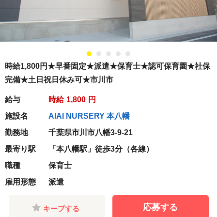
時給1,800円★早番固定★派遣★保育士★認可保育園★社保
完備★土日祝日休み可★市川市
給与
時給
1,800
円
施設名
AIAI NURSERY 本八幡
勤務地
千葉県市川市八幡3-9-21
最寄り駅
「本八幡駅」徒歩3分（各線）
職種
保育士
雇用形態
派遣
応募する
キープする