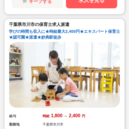
求人を見る
キープする
◆職場の人間関係は良好です。
優しい保育士が多く協力しながら保育を行ってい
ます。
◆仕事もプライベートも両立出来ます。
◆サービス残業・持ち帰り業務なし
◆行事に追われることはありません。
千葉県市川市の保育士求人派遣
◆ピアノが弾けなくてOKです。（得意分野を活
かして頂く方針です）
学びの時間も収入に★時給最大2,400円★エキスパート保育士
◆保育以外の業務量が不安な方も安心です。
★認可園★派遣★妙典駅徒歩
（ICTシステム導入で業務効率化が図れていま
す）
◆保育経験がない、ブランクがある方も安心で
す。（先輩社員が徹底サポートします）
◆ベネフィットステーション（飲食店、宿泊・レ
ジャー施設などの割引きなど
◆職員同士の協力を大切にしています！保育経験
がない、ブランクが有る方もOK（先輩スタッフ
がサポートします！）
1,800
2,400
給与
時給
～
円
勤務地
千葉県市川市