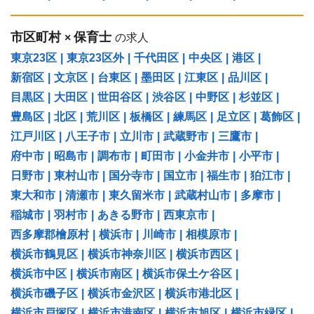
◆将来的には、「社員育成ができる保育士」とし
てのキャリア形成の実現も可能です。
※保育士皆さんの御希望を聞きながらキャリアプ
市区町村
保育士
×
の求人
ランを一緒に考えることも可能です。
◆保育士専任のコンサルタントがあなたの就業を
東京23区
|
東京23区外
|
千代田区
|
中央区
|
港区
|
丁寧にサポートいたします。
◆皆さんを「プロフェッショナル人材」として成
新宿区
|
文京区
|
台東区
|
墨田区
|
江東区
|
品川区
|
長頂けるようサポートします。
目黒区
|
大田区
|
世田谷区
|
渋谷区
|
中野区
|
杉並区
|
■【特徴】
研修はマニュアル・動画・座学・ワークを組み合
豊島区
|
北区
|
荒川区
|
板橋区
|
練馬区
|
足立区
|
葛飾区
|
わせた体系的な内容です。研修時間中も報酬は発
生し支給されます。弊社グループ法人での就業と
江戸川区
|
八王子市
|
立川市
|
武蔵野市
|
三鷹市
|
研修を通して知識とスキルを身につけながら勤務
することができます。
府中市
|
昭島市
|
調布市
|
町田市
|
小金井市
|
小平市
|
内容は、
日野市
|
東村山市
|
国分寺市
|
国立市
|
福生市
|
狛江市
|
・保育園ICTシステム（自社開発）
・療育分野（発達支援施設と連携）
東大和市
|
清瀬市
|
東久留米市
|
武蔵村山市
|
多摩市
|
・教育プログラム（各種あり）
など、現場ですぐに活かせる実践的な内容です。
稲城市
|
羽村市
|
あきる野市
|
西東京市
|
「残業はしない。でも頼られる。」そんな保育士
西多摩郡檜原村
|
横浜市
|
川崎市
|
相模原市
|
のエキスパートを募集します。
横浜市鶴見区
|
横浜市神奈川区
|
横浜市西区
|
2026年7月～スタートです！
気軽にお問合せください
横浜市中区
|
横浜市南区
|
横浜市保土ケ谷区
|
横浜市磯子区
|
横浜市金沢区
|
横浜市港北区
|
横浜市戸塚区
|
横浜市港南区
|
横浜市旭区
|
横浜市緑区
|