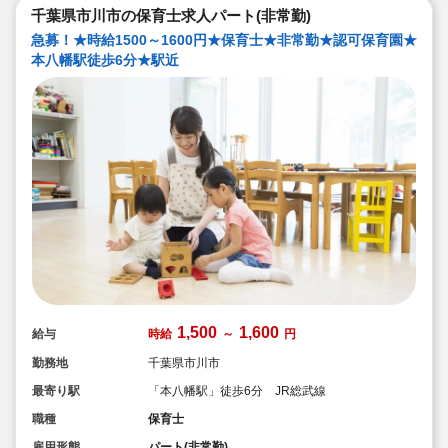
千葉県市川市の保育士求人パート(非常勤)
急募！★時給1500～1600円★保育士★非常勤★認可保育園★
本八幡駅徒歩6分★駅近
1,500
1,600
給与
時給
～
円
勤務地
千葉県市川市
最寄り駅
「本八幡駅」徒歩6分 JR総武線
職種
保育士
雇用形態
パート(非常勤)