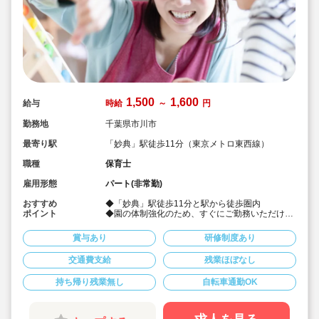
1,500
1,600
給与
時給
～
円
勤務地
千葉県市川市
最寄り駅
「妙典」駅徒歩11分（東京メトロ東西線）
職種
保育士
雇用形態
パート(非常勤)
おすすめ
◆「妙典」駅徒歩11分と駅から徒歩圏内
ポイント
◆園の体制強化のため、すぐにご勤務いただける
方を優先して【特別時給1500円～1600円】でご
案内しております
賞与あり
研修制度あり
▼こんな方におすすめです
交通費支給
残業ほぼなし
・しっかり収入を確保したい方
・高時給で効率的に働きたい方
持ち帰り残業無し
自転車通勤OK
・残業なし、持ち帰り仕事なしでプライベートも
大切にしたい方
◆コンパクトサイズの保育園になります