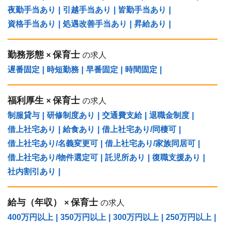
夜勤手当あり
|
引越手当あり
|
皆勤手当あり
|
資格手当あり
|
処遇改善手当あり
|
昇給あり
|
勤務形態
保育士
×
の求人
遅番固定
|
時短勤務
|
早番固定
|
時間固定
|
福利厚生
保育士
×
の求人
制服貸与
|
研修制度あり
|
交通費支給
|
退職金制度
|
借上社宅あり
|
給食あり
|
借上社宅あり/同棲可
|
借上社宅あり/名義変更可
|
借上社宅あり/家族同居可
|
借上社宅あり/物件選定可
|
託児所あり
|
復職支援あり
|
社内割引あり
|
給与（年収）
保育士
×
の求人
400万円以上
|
350万円以上
|
300万円以上
|
250万円以上
|