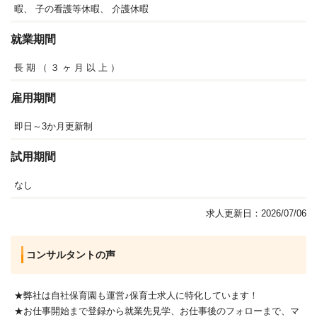
暇、
子の看護等休暇、
介護休暇
就業期間
長
期
（
３
ヶ
月
以
上
）
雇用期間
即日～3か月更新制
試用期間
なし
求人更新日：2026/07/06
コンサルタントの声
★弊社は自社保育園も運営♪保育士求人に特化しています！
★お仕事開始まで登録から就業先見学、お仕事後のフォローまで、マ