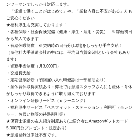
ンツーマンでしっかり対応します。
「派遣で働くことがはじめて」や、「業務内容に不安がある」方も
ご安心ください
★福利厚生も充実しております！
・各種保険・社会保険完備（健康・厚生・雇用・労災） ※稼働初日
から加入できます
・有給休暇制度 ※契約時の日当分(10割)をしっかり手当支給！
（※他社大手派遣会社の中には、平均日当賃金6割という会社もあり
ます）
・皆勤手当制度（月3,000円）
・交通費支給
・定期健康診断（初回雇い入れ時健診は一部補助あり）
・産休育休取得実績あり：弊社では派遣スタッフさんにも産休・育休
がしっかり取得できるように取り組んでおります
・オンライン研修サービス（ｅラーニング）
・福利厚生サービス「ベネフィット・ステーション」利用可（※レジ
ャー、お買い物等の待遇割引等）
★保育士派遣の友人紹介制度あり(ご紹介者にAmazonギフトカード
5,000円分プレゼント：規定あり)
★派遣登録は来社不要です。