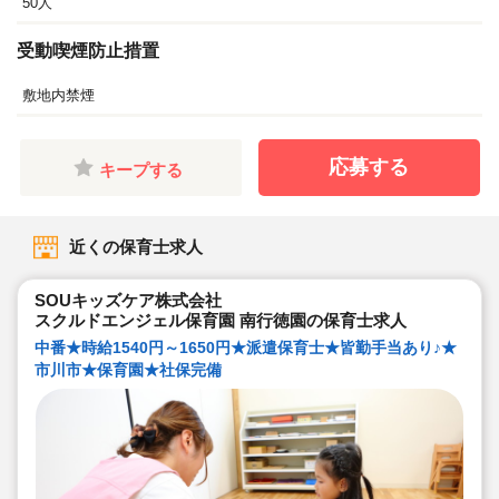
50人
受動喫煙防止措置
敷地内禁煙
応募する
キープする
近くの保育士求人
SOUキッズケア株式会社
スクルドエンジェル保育園 南行徳園の保育士求人
中番★時給1540円～1650円★派遣保育士★皆勤手当あり♪★
市川市★保育園★社保完備