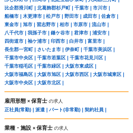
比企郡滑川町
|
北葛飾郡杉戸町
|
千葉市
|
市川市
|
船橋市
|
木更津市
|
松戸市
|
野田市
|
成田市
|
佐倉市
|
東金市
|
旭市
|
習志野市
|
柏市
|
市原市
|
流山市
|
八千代市
|
我孫子市
|
鎌ケ谷市
|
君津市
|
浦安市
|
四街道市
|
袖ケ浦市
|
印西市
|
白井市
|
富里市
|
長生郡一宮町
|
さいたま市
|
伊奈町
|
千葉市美浜区
|
千葉市中央区
|
千葉市若葉区
|
千葉市花見川区
|
千葉市稲毛区
|
千葉市緑区
|
大阪市東成区
|
大阪市福島区
|
大阪市旭区
|
大阪市西区
|
大阪市城東区
|
大阪市中央区
|
大阪市北区
|
雇用形態
保育士
×
の求人
正社員(常勤)
|
派遣
|
パート(非常勤)
|
契約社員
|
業種・施設
保育士
×
の求人