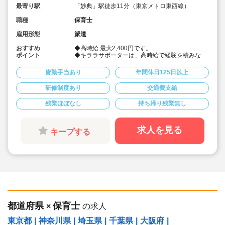
最寄り駅
「妙典」駅徒歩11分（東京メトロ東西線）
職種
保育士
雇用形態
派遣
おすすめ
◆高時給 最大2,400円です。
ポイント
◆キララサポーターは、高時給で経験を積みなが
ら、現場で直ぐに活かせる専門スキルを習得でき
る「エキスパート志向の保育士さん向け育成型派
皆勤手当あり
年間休日125日以上
遣サービス」です。
研修制度あり
交通費支給
【こんな保育士さんにオススメです】
◆保育のプロとして成長しながら、高時給で効率
残業ほぼなし
持ち帰り残業無し
よく働きたい方。
研修中も時給支給だから、学びも収入も妥協しな
いで働けます。
求人を見る
キープする
◆残業に頼らない。専門性で選ばれる人材に成長
したい方。
保育現場の課題を解決する「エキスパートの保育
士」へ一緒に成長しましょう。
◆今回の募集は時間ではなく、スキルで評価され
る働き方をしたい保育士さんに向けたお仕事で
す。保育のプロフェッショナルとして成長しなが
ら価値を発揮しましょう。
具体的には、
都道府県
保育士
×
の求人
◆勤務しながら体系的な教育を受け、ICTシステ
ム・療育・教育プログラムなどの専門スキルを習
東京都
|
神奈川県
|
埼玉県
|
千葉県
|
大阪府
|
得できます。