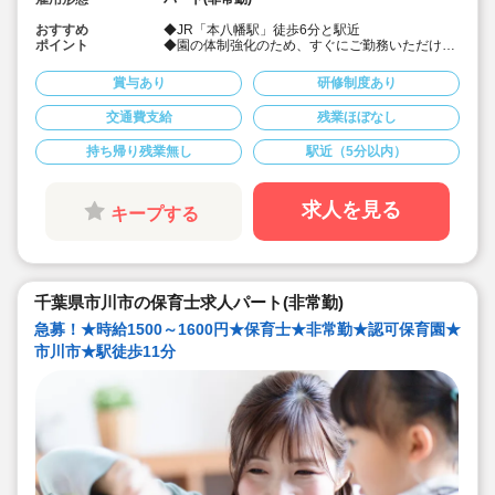
おすすめ
◆JR「本八幡駅」徒歩6分と駅近
ポイント
◆園の体制強化のため、すぐにご勤務いただける
方を優先して【特別時給1500円～1600円】でご
案内しております
賞与あり
研修制度あり
▼こんな方におすすめです
交通費支給
残業ほぼなし
・しっかり収入を確保したい方
・高時給で効率的に働きたい方
持ち帰り残業無し
駅近（5分以内）
・残業なし、持ち帰り仕事なしでプライベートも
大切にしたい方
◆コンパクトサイズの保育園になります
求人を見る
キープする
◆職場の人間関係は良好です。
優しい保育士が多く協力しながら保育を行ってい
ます。
◆仕事もプライベートも両立出来ます。
◆サービス残業・持ち帰り業務なし
◆行事に追われることはありません。
千葉県市川市の保育士求人パート(非常勤)
◆ピアノが弾けなくてOKです。（得意分野を活
かして頂く方針です）
急募！★時給1500～1600円★保育士★非常勤★認可保育園★
◆保育以外の業務量が不安な方も安心です。
市川市★駅徒歩11分
（ICTシステム導入で業務効率化が図れていま
す）
◆保育経験がない、ブランクがある方も安心で
す。（先輩社員が徹底サポートします）
◆ベネフィットステーション（飲食店、宿泊・レ
ジャー施設などの割引きなど
◆職員同士の協力を大切にしています！保育経験
がない、ブランクが有る方もOK（先輩スタッフ
がサポートします！）