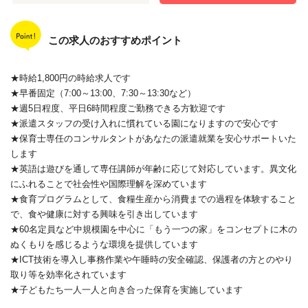
この求人のおすすめポイント
★時給1,800円の時給求人です
★早番固定（7:00～13:00、7:30～13:30など）
★週5日程度、平日6時間程度ご勤務できる方歓迎です
★派遣スタッフの受け入れに慣れている園になりますので安心です
★保育士専任のコンサルタントがあなたの派遣就業を安心サポートいた
します
★英語は遊びを通して専任講師が年齢に応じて対応しています。異文化
にふれることで社会性や国際理解を深めています
★食育プログラムとして、食糧生産から消費までの過程を体験すること
で、食や健康に対する興味を引き出しています
★60名定員など中規模園を中心に「もう一つの家」をコンセプトに木の
ぬくもりを感じるような環境を提供しています
★ICT技術を導入し事務作業や午睡時の安全確認、保護者の方とのやり
取り等を効率化されています
★子どもたち一人一人と向き合った保育を実施しています