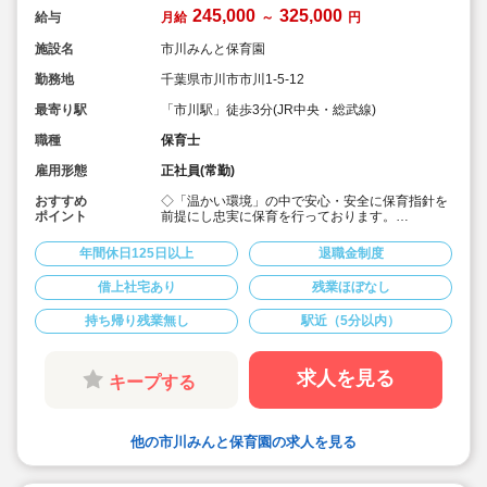
245,000
325,000
給与
月給
～
円
施設名
市川みんと保育園
勤務地
千葉県市川市市川1-5-12
最寄り駅
「市川駅」徒歩3分(JR中央・総武線)
職種
保育士
雇用形態
正社員(常勤)
おすすめ
◇「温かい環境」の中で安心・安全に保育指針を
ポイント
前提にし忠実に保育を行っております。
◇よりよい保育提供を行う為に「働く環境」を大
切にされており、しっかりお休みできる環境を作
年間休日125日以上
退職金制度
っております。
◇マイカー通勤可能な為、車希望、電車希望どち
借上社宅あり
残業ほぼなし
らでも通勤利便性高いです♪
◇乳児のみ19名定員の為、子ども達とじっくり関
持ち帰り残業無し
駅近（5分以内）
わる事が可能です
求人を見る
キープする
他の市川みんと保育園の求人を見る