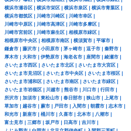
横浜市瀬谷区
|
横浜市栄区
|
横浜市泉区
|
横浜市青葉区
|
横浜市都筑区
|
川崎市川崎区
|
川崎市幸区
|
川崎市中原区
|
川崎市高津区
|
川崎市多摩区
|
川崎市宮前区
|
川崎市麻生区
|
相模原市緑区
|
相模原市中央区
|
相模原市南区
|
横須賀市
|
平塚市
|
鎌倉市
|
藤沢市
|
小田原市
|
茅ヶ崎市
|
逗子市
|
秦野市
|
厚木市
|
大和市
|
伊勢原市
|
海老名市
|
座間市
|
綾瀬市
|
さいたま市西区
|
さいたま市北区
|
さいたま市大宮区
|
さいたま市見沼区
|
さいたま市中央区
|
さいたま市桜区
|
さいたま市浦和区
|
さいたま市南区
|
さいたま市緑区
|
さいたま市岩槻区
|
川越市
|
熊谷市
|
川口市
|
行田市
|
所沢市
|
加須市
|
東松山市
|
春日部市
|
狭山市
|
上尾市
|
草加市
|
越谷市
|
蕨市
|
戸田市
|
入間市
|
朝霞市
|
志木市
|
和光市
|
新座市
|
桶川市
|
久喜市
|
北本市
|
八潮市
|
富士見市
|
三郷市
|
坂戸市
|
日高市
|
吉川市
|
ふじみ野市
|
白岡市
|
北足立郡伊奈町
|
入間郡三芳町
|