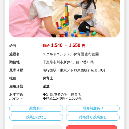
1,540
1,650
給与
時給
～
円
施設名
スクルドエンジェル保育園 南行徳園
勤務地
千葉県市川市新井3丁目17番13号
最寄り駅
南行徳駅（東京メトロ東西線）徒歩10分
職種
保育士
雇用形態
派遣
おすすめ
◆定員70名の認可保育園
ポイント
◆時給1,540円～1,650円
◆中番OK！
◆社会保険完備！
給食あり
研修制度あり
◆皆勤手当あり♪
◆派遣でのお仕事
残業ほぼなし
持ち帰り残業無し
◆リトミック・幼児体育、世界で通用する語学力
の基本を身につけるための外国人講師による幼児
英会話など、質の高い幼児教育プログラムを提供