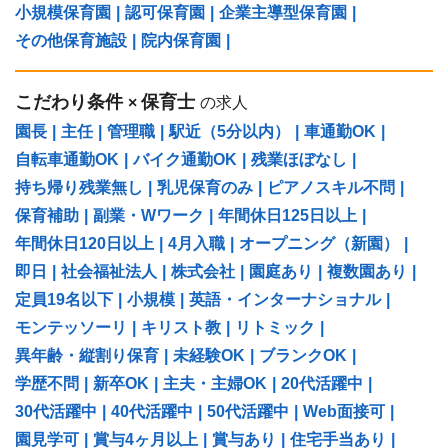
小規模保育園
|
認可保育園
|
企業主導型保育園
|
その他保育施設
|
院内保育園
|
こだわり条件
保育士
×
の求人
園長
|
主任
|
管理職
|
駅近（5分以内）
|
車通勤OK
|
自転車通勤OK
|
バイク通勤OK
|
残業ほぼなし
|
持ち帰り残業無し
|
乳児保育のみ
|
ピアノスキル不問
|
保育補助
|
副業・Wワーク
|
年間休日125日以上
|
年間休日120日以上
|
4月入職
|
オープニング（新園）
|
即日
|
社会福祉法人
|
株式会社
|
園庭あり
|
複数園あり
|
定員19名以下
|
小規模
|
英語・インターナショナル
|
モンテッソーリ
|
キリスト教
|
リトミック
|
異年齢・縦割り保育
|
未経験OK
|
ブランクOK
|
学歴不問
|
新卒OK
|
主夫・主婦OK
|
20代活躍中
|
30代活躍中
|
40代活躍中
|
50代活躍中
|
Web面接可
|
園見学可
|
賞与4ヶ月以上
|
賞与あり
|
住宅手当あり
|