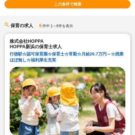
この条件で検索
保育の求人
6
件中 1～6件を表示
株式会社HOPPA
HOPPA新浜の保育士求人
行徳駅☆認可保育園☆保育士☆常勤☆月給26.7万円～☆残業
ほぼ無し☆福利厚生充実