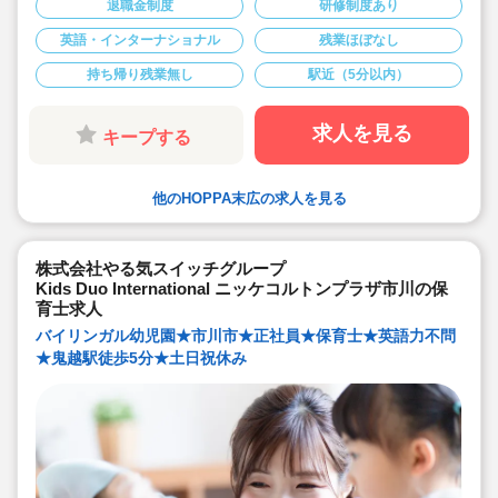
退職金制度
研修制度あり
の一定額補助あり♪
◇年間休日120日以上/有給休暇推進/時短勤務制度あり(お
英語・インターナショナル
残業ほぼなし
子様が6年生になるまで)
◇男女問わず子育て参加できるよう、職員のための環境
作りに力を入れています◎
持ち帰り残業無し
駅近（5分以内）
◇ネイティブ講師と一緒に、英語のお歌を歌ったり、英
語の絵本の読み聞かせに耳を傾けたり。生の英語にふれ
親しんでいます！
求人を見る
キープする
◇アットホームな保育園です。保育園を子ども達の笑顔
あふれる園にしていきましょう！
他のHOPPA末広の求人を見る
株式会社やる気スイッチグループ
Kids Duo International ニッケコルトンプラザ市川の保
育士求人
バイリンガル幼児園★市川市★正社員★保育士★英語力不問
★鬼越駅徒歩5分★土日祝休み