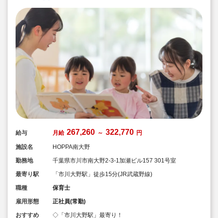
267,260
322,770
給与
月給
～
円
施設名
HOPPA南大野
勤務地
千葉県市川市南大野2-3-1加瀬ビル157 301号室
最寄り駅
「市川大野駅」徒歩15分(JR武蔵野線)
職種
保育士
雇用形態
正社員(常勤)
おすすめ
◇「市川大野駅」最寄り！