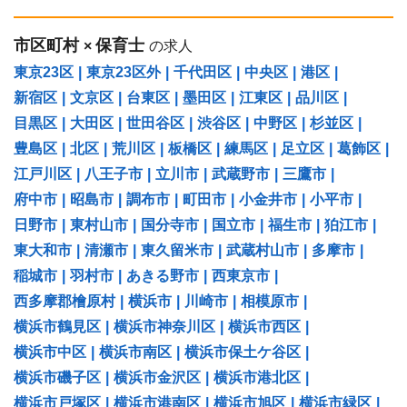
市区町村
保育士
×
の求人
東京23区
|
東京23区外
|
千代田区
|
中央区
|
港区
|
新宿区
|
文京区
|
台東区
|
墨田区
|
江東区
|
品川区
|
目黒区
|
大田区
|
世田谷区
|
渋谷区
|
中野区
|
杉並区
|
豊島区
|
北区
|
荒川区
|
板橋区
|
練馬区
|
足立区
|
葛飾区
|
江戸川区
|
八王子市
|
立川市
|
武蔵野市
|
三鷹市
|
府中市
|
昭島市
|
調布市
|
町田市
|
小金井市
|
小平市
|
日野市
|
東村山市
|
国分寺市
|
国立市
|
福生市
|
狛江市
|
東大和市
|
清瀬市
|
東久留米市
|
武蔵村山市
|
多摩市
|
稲城市
|
羽村市
|
あきる野市
|
西東京市
|
西多摩郡檜原村
|
横浜市
|
川崎市
|
相模原市
|
横浜市鶴見区
|
横浜市神奈川区
|
横浜市西区
|
横浜市中区
|
横浜市南区
|
横浜市保土ケ谷区
|
横浜市磯子区
|
横浜市金沢区
|
横浜市港北区
|
横浜市戸塚区
|
横浜市港南区
|
横浜市旭区
|
横浜市緑区
|