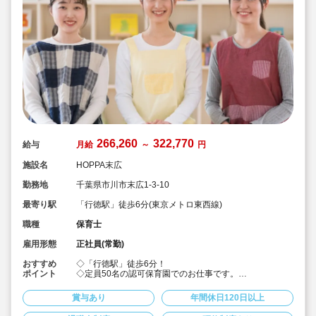
266,260
322,770
給与
月給
～
円
施設名
HOPPA末広
勤務地
千葉県市川市末広1-3-10
最寄り駅
「行徳駅」徒歩6分(東京メトロ東西線)
職種
保育士
雇用形態
正社員(常勤)
おすすめ
◇「行徳駅」徒歩6分！
ポイント
◇定員50名の認可保育園でのお仕事です。
◇二年制卒・未経験で 月給266,260円～
◇保育士3年目で年収415万円など！給与が高水準♪
賞与あり
年間休日120日以上
◇残業ほぼ無し＆持ち帰り仕事なし！
◇借上げ社宅利用可☆引っ越し代援助10万円 + 敷金礼金