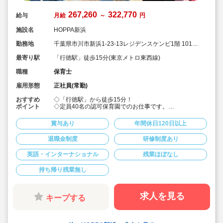
267,260
322,770
給与
月給
～
円
施設名
HOPPA新浜
勤務地
千葉県市川市新浜1-23-13レジデンスケンビ1階 101号
室
最寄り駅
「行徳駅」徒歩15分(東京メトロ東西線)
職種
保育士
雇用形態
正社員(常勤)
おすすめ
◇「行徳駅」から徒歩15分！
ポイント
◇定員40名の認可保育園でのお仕事です。
◇二年制卒・未経験で 月給267,260円～
◇保育士3年目で年収415万円など！給与が高水準♪
賞与あり
年間休日120日以上
◇残業ほぼ無し＆持ち帰り仕事なし！
◇借上げ社宅利用可☆引っ越し代援助10万円 + 敷金礼金
退職金制度
研修制度あり
の一定額補助あり♪
◇年間休日120日以上/有給休暇推進/時短勤務制度あり(お
英語・インターナショナル
残業ほぼなし
子様が6年生になるまで)
◇男女問わず子育て参加できるよう、職員のための環境
作りに力を入れています◎
持ち帰り残業無し
◇ネイティブ講師と一緒に、英語のお歌を歌ったり、英
語の絵本の読み聞かせに耳を傾けたり。生の英語にふれ
親しんでいます！
求人を見る
キープする
◇アットホームな保育園です。保育園を子ども達の笑顔
あふれる園にしていきましょう！