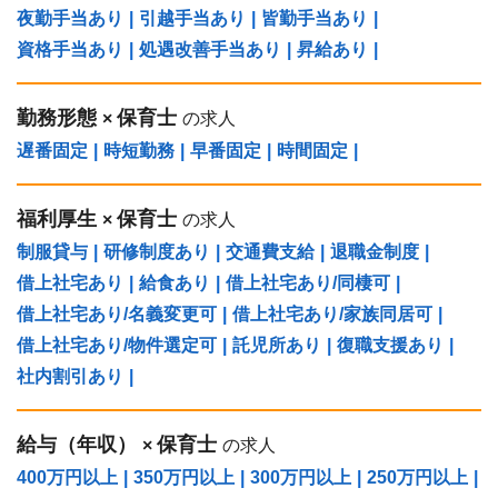
夜勤手当あり
|
引越手当あり
|
皆勤手当あり
|
資格手当あり
|
処遇改善手当あり
|
昇給あり
|
勤務形態
保育士
×
の求人
遅番固定
|
時短勤務
|
早番固定
|
時間固定
|
福利厚生
保育士
×
の求人
制服貸与
|
研修制度あり
|
交通費支給
|
退職金制度
|
借上社宅あり
|
給食あり
|
借上社宅あり/同棲可
|
借上社宅あり/名義変更可
|
借上社宅あり/家族同居可
|
借上社宅あり/物件選定可
|
託児所あり
|
復職支援あり
|
社内割引あり
|
給与（年収）
保育士
×
の求人
400万円以上
|
350万円以上
|
300万円以上
|
250万円以上
|