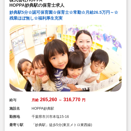
HOPPA妙典駅の保育士求人
妙典駅5分☆認可保育園☆保育士☆常勤☆月給26.5万円～☆
残業ほぼ無し☆福利厚生充実
265,260
316,770
給与
月給
～
円
施設名
HOPPA妙典駅
勤務地
千葉県市川市本塩15-16
最寄り駅
「妙典駅」徒歩5分(東京メトロ東西線)