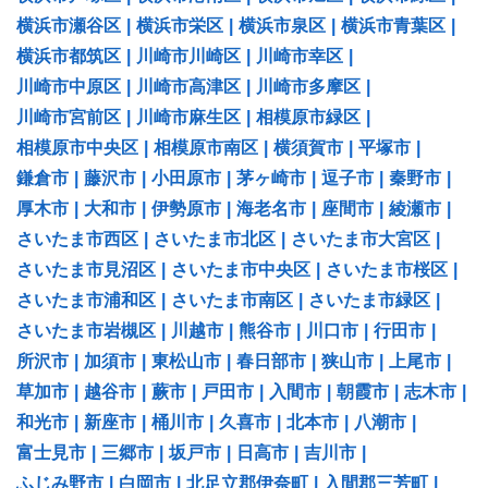
横浜市瀬谷区
|
横浜市栄区
|
横浜市泉区
|
横浜市青葉区
|
横浜市都筑区
|
川崎市川崎区
|
川崎市幸区
|
川崎市中原区
|
川崎市高津区
|
川崎市多摩区
|
川崎市宮前区
|
川崎市麻生区
|
相模原市緑区
|
相模原市中央区
|
相模原市南区
|
横須賀市
|
平塚市
|
鎌倉市
|
藤沢市
|
小田原市
|
茅ヶ崎市
|
逗子市
|
秦野市
|
厚木市
|
大和市
|
伊勢原市
|
海老名市
|
座間市
|
綾瀬市
|
さいたま市西区
|
さいたま市北区
|
さいたま市大宮区
|
さいたま市見沼区
|
さいたま市中央区
|
さいたま市桜区
|
さいたま市浦和区
|
さいたま市南区
|
さいたま市緑区
|
さいたま市岩槻区
|
川越市
|
熊谷市
|
川口市
|
行田市
|
所沢市
|
加須市
|
東松山市
|
春日部市
|
狭山市
|
上尾市
|
草加市
|
越谷市
|
蕨市
|
戸田市
|
入間市
|
朝霞市
|
志木市
|
和光市
|
新座市
|
桶川市
|
久喜市
|
北本市
|
八潮市
|
富士見市
|
三郷市
|
坂戸市
|
日高市
|
吉川市
|
ふじみ野市
|
白岡市
|
北足立郡伊奈町
|
入間郡三芳町
|