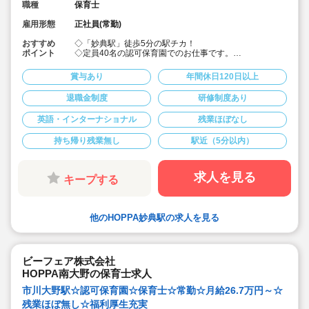
職種
保育士
雇用形態
正社員(常勤)
おすすめ
◇「妙典駅」徒歩5分の駅チカ！
ポイント
◇定員40名の認可保育園でのお仕事です。
◇二年制卒・未経験で 月給265,260円～
◇保育士3年目で年収415万円など！給与が高水準♪
賞与あり
年間休日120日以上
◇残業ほぼ無し＆持ち帰り仕事なし！
◇借上げ社宅利用可☆引っ越し代援助10万円 + 敷金礼金
退職金制度
研修制度あり
の一定額補助あり♪
◇年間休日120日以上/有給休暇推進/時短勤務制度あり(お
英語・インターナショナル
残業ほぼなし
子様が6年生になるまで)
◇男女問わず子育て参加できるよう、職員のための環境
作りに力を入れています◎
持ち帰り残業無し
駅近（5分以内）
◇ネイティブ講師と一緒に、英語のお歌を歌ったり、英
語の絵本の読み聞かせに耳を傾けたり。生の英語にふれ
親しんでいます！
求人を見る
キープする
◇アットホームな保育園です。保育園を子ども達の笑顔
あふれる園にしていきましょう！
他のHOPPA妙典駅の求人を見る
ビーフェア株式会社
HOPPA南大野の保育士求人
市川大野駅☆認可保育園☆保育士☆常勤☆月給26.7万円～☆
残業ほぼ無し☆福利厚生充実