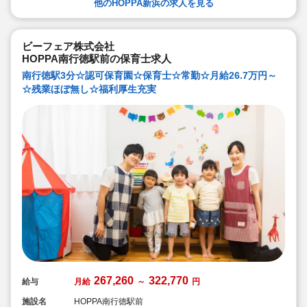
他のHOPPA新浜の求人を見る
ビーフェア株式会社
HOPPA南行徳駅前の保育士求人
南行徳駅3分☆認可保育園☆保育士☆常勤☆月給26.7万円～
☆残業ほぼ無し☆福利厚生充実
267,260
322,770
給与
月給
～
円
施設名
HOPPA南行徳駅前