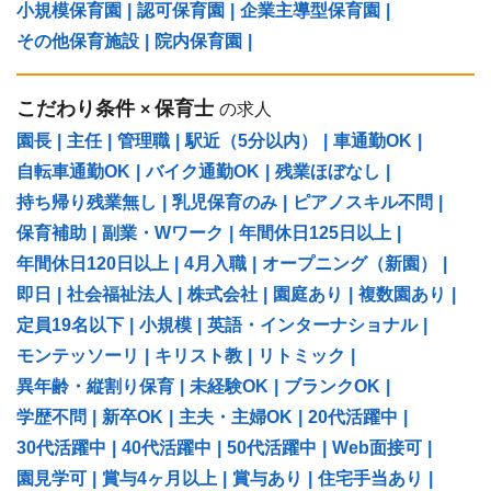
小規模保育園
|
認可保育園
|
企業主導型保育園
|
その他保育施設
|
院内保育園
|
こだわり条件
保育士
×
の求人
園長
|
主任
|
管理職
|
駅近（5分以内）
|
車通勤OK
|
自転車通勤OK
|
バイク通勤OK
|
残業ほぼなし
|
持ち帰り残業無し
|
乳児保育のみ
|
ピアノスキル不問
|
保育補助
|
副業・Wワーク
|
年間休日125日以上
|
年間休日120日以上
|
4月入職
|
オープニング（新園）
|
即日
|
社会福祉法人
|
株式会社
|
園庭あり
|
複数園あり
|
定員19名以下
|
小規模
|
英語・インターナショナル
|
モンテッソーリ
|
キリスト教
|
リトミック
|
異年齢・縦割り保育
|
未経験OK
|
ブランクOK
|
学歴不問
|
新卒OK
|
主夫・主婦OK
|
20代活躍中
|
30代活躍中
|
40代活躍中
|
50代活躍中
|
Web面接可
|
園見学可
|
賞与4ヶ月以上
|
賞与あり
|
住宅手当あり
|