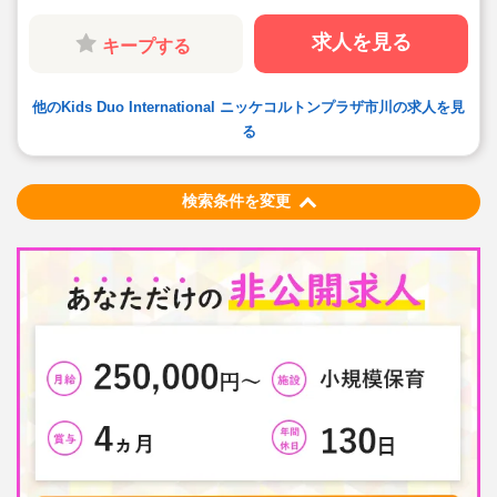
かりと教えてもらえるので、安心です！
◆アメリカ、イギリス、オーストラリア、カナダ出身な
ど様々な国籍の先生方が在職しています
求人を見る
キープする
◆メインの勤務時間は9:00～17:00の8時間、土日祝日は
お休みです。プライベートの時間もしっかり確保してい
ただけます。
◆年間休日120日以上です
他のKids Duo International ニッケコルトンプラザ市川の求人を見
◆頑張りが評価される職場環境です！実力をつけ評価が
上がると給与アップします。※昇給年2回あります
る
検索条件を変更