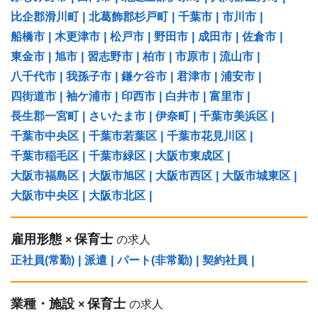
比企郡滑川町
|
北葛飾郡杉戸町
|
千葉市
|
市川市
|
船橋市
|
木更津市
|
松戸市
|
野田市
|
成田市
|
佐倉市
|
東金市
|
旭市
|
習志野市
|
柏市
|
市原市
|
流山市
|
八千代市
|
我孫子市
|
鎌ケ谷市
|
君津市
|
浦安市
|
四街道市
|
袖ケ浦市
|
印西市
|
白井市
|
富里市
|
長生郡一宮町
|
さいたま市
|
伊奈町
|
千葉市美浜区
|
千葉市中央区
|
千葉市若葉区
|
千葉市花見川区
|
千葉市稲毛区
|
千葉市緑区
|
大阪市東成区
|
大阪市福島区
|
大阪市旭区
|
大阪市西区
|
大阪市城東区
|
大阪市中央区
|
大阪市北区
|
雇用形態
保育士
×
の求人
正社員(常勤)
|
派遣
|
パート(非常勤)
|
契約社員
|
業種・施設
保育士
×
の求人