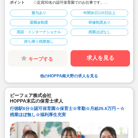
ポイント
◇定員50名の認可保育園でのお仕事です。
◇二年制卒・未経験で 月給267,260円～
◇保育士3年目で年収415万円など！給与が高水準♪
賞与あり
年間休日120日以上
◇残業ほぼ無し＆持ち帰り仕事なし！
◇借上げ社宅利用可☆引っ越し代援助10万円 + 敷金礼金
退職金制度
研修制度あり
の一定額補助あり♪
◇年間休日120日以上/有給休暇推進/時短勤務制度あり(お
英語・インターナショナル
残業ほぼなし
子様が6年生になるまで)
◇男女問わず子育て参加できるよう、職員のための環境
作りに力を入れています◎
持ち帰り残業無し
◇ネイティブ講師と一緒に、英語のお歌を歌ったり、英
語の絵本の読み聞かせに耳を傾けたり。生の英語にふれ
親しんでいます！
求人を見る
キープする
◇アットホームな保育園です。保育園を子ども達の笑顔
あふれる園にしていきましょう！
他のHOPPA南大野の求人を見る
ビーフェア株式会社
HOPPA末広の保育士求人
行徳駅6分☆認可保育園☆保育士☆常勤☆月給26.6万円～☆
残業ほぼ無し☆福利厚生充実