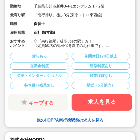
勤務地
千葉県市川市新井3-4-1エンブレム 1・2階
最寄り駅
「南行徳駅」徒歩3分(東京メトロ東西線)
職種
保育士
雇用形態
正社員(常勤)
おすすめ
◇「南行徳駅」徒歩3分の駅チカ！
ポイント
◇定員50名の認可保育園でのお仕事です。
◇二年制卒・未経験で 月給267,260円～
◇保育士3年目で年収415万円など！給与が高水準♪
賞与あり
年間休日120日以上
◇残業ほぼ無し＆持ち帰り仕事なし！
◇借上げ社宅利用可☆引っ越し代援助10万円 + 敷金礼金
退職金制度
研修制度あり
の一定額補助あり♪
◇年間休日120日以上/有給休暇推進/時短勤務制度あり(お
英語・インターナショナル
残業ほぼなし
子様が6年生になるまで)
◇男女問わず子育て参加できるよう、職員のための環境
作りに力を入れています◎
持ち帰り残業無し
駅近（5分以内）
◇ネイティブ講師と一緒に、英語のお歌を歌ったり、英
語の絵本の読み聞かせに耳を傾けたり。生の英語にふれ
親しんでいます！
求人を見る
キープする
◇アットホームな保育園です。保育園を子ども達の笑顔
あふれる園にしていきましょう！
他のHOPPA南行徳駅前の求人を見る
株式会社HOPPA