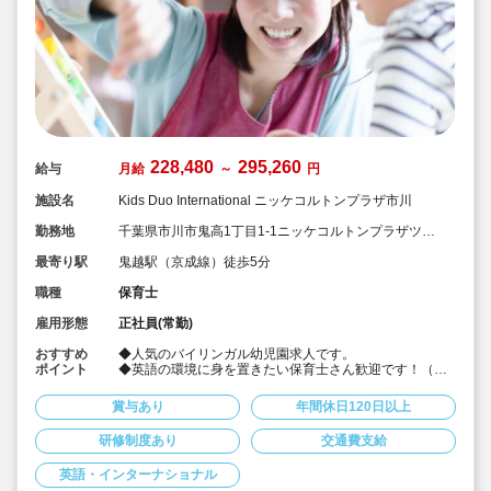
228,480
295,260
給与
月給
～
円
施設名
Kids Duo International ニッケコルトンプラザ市川
勤務地
千葉県市川市鬼高1丁目1-1ニッケコルトンプラザツム
グテラス1・2階
最寄り駅
鬼越駅（京成線）徒歩5分
職種
保育士
雇用形態
正社員(常勤)
おすすめ
◆人気のバイリンガル幼児園求人です。
ポイント
◆英語の環境に身を置きたい保育士さん歓迎です！（英
語を話せない保育士さんも沢山勤務されています。イン
ターナショナルな職場環境に興味がある方歓迎）
賞与あり
年間休日120日以上
◆英語指導は外国人スタッフが行います。
◆複数担任制でバイリンガル保育士・ネイティブ講師と
研修制度あり
交通費支給
の3名体制で低年齢児の担任からスタートします。徐々に
お仕事に慣れていけます。
英語・インターナショナル
◆入社してすぐ、スタートアップ研修が実施され、しっ