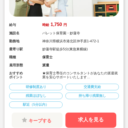
1,750
給与
時給
円
施設名
パレット保育園・妙蓮寺
勤務地
神奈川県横浜市港北区仲手原1-472-1
最寄り駅
妙蓮寺駅徒歩5分(東急東横線)
職種
保育士
雇用形態
派遣
おすすめ
★保育士専任のコンサルタントがあなたの派遣就
ポイント
業を安心サポートいたします
★妙蓮寺駅徒歩5分の認可保育園です
★時給1,750円の求人です
研修制度あり
交通費支給
★時間固定でOK！ワークライフバランスの取れ
るお仕事
残業ほぼなし
持ち帰り残業無し
駅近（5分以内）
求人を見る
キープする