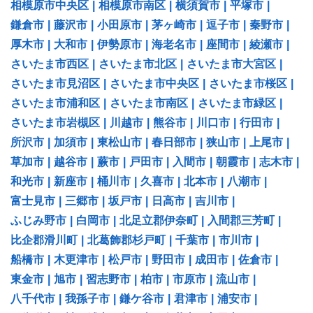
相模原市中央区
|
相模原市南区
|
横須賀市
|
平塚市
|
鎌倉市
|
藤沢市
|
小田原市
|
茅ヶ崎市
|
逗子市
|
秦野市
|
厚木市
|
大和市
|
伊勢原市
|
海老名市
|
座間市
|
綾瀬市
|
さいたま市西区
|
さいたま市北区
|
さいたま市大宮区
|
さいたま市見沼区
|
さいたま市中央区
|
さいたま市桜区
|
さいたま市浦和区
|
さいたま市南区
|
さいたま市緑区
|
さいたま市岩槻区
|
川越市
|
熊谷市
|
川口市
|
行田市
|
所沢市
|
加須市
|
東松山市
|
春日部市
|
狭山市
|
上尾市
|
草加市
|
越谷市
|
蕨市
|
戸田市
|
入間市
|
朝霞市
|
志木市
|
和光市
|
新座市
|
桶川市
|
久喜市
|
北本市
|
八潮市
|
富士見市
|
三郷市
|
坂戸市
|
日高市
|
吉川市
|
ふじみ野市
|
白岡市
|
北足立郡伊奈町
|
入間郡三芳町
|
比企郡滑川町
|
北葛飾郡杉戸町
|
千葉市
|
市川市
|
船橋市
|
木更津市
|
松戸市
|
野田市
|
成田市
|
佐倉市
|
東金市
|
旭市
|
習志野市
|
柏市
|
市原市
|
流山市
|
八千代市
|
我孫子市
|
鎌ケ谷市
|
君津市
|
浦安市
|