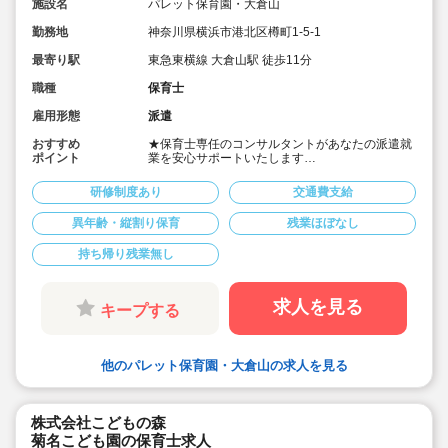
施設名
パレット保育園・大倉山
勤務地
神奈川県横浜市港北区樽町1-5-1
最寄り駅
東急東横線 大倉山駅 徒歩11分
職種
保育士
雇用形態
派遣
おすすめ
★保育士専任のコンサルタントがあなたの派遣就
ポイント
業を安心サポートいたします
★大倉山駅徒歩11分の認可保育園です
★時給1,750円の求人です
研修制度あり
交通費支給
★時間固定でOK！ワークライフバランスの取れ
るお仕事
異年齢・縦割り保育
残業ほぼなし
持ち帰り残業無し
求人を見る
キープする
他のパレット保育園・大倉山の求人を見る
株式会社こどもの森
菊名こども園の保育士求人