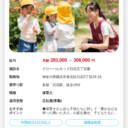
281,000
306,000
給与
月給
～
円
施設名
グローバルキッズ日吉五丁目園
勤務地
神奈川県横浜市港北区日吉5丁目29-18
最寄り駅
各線「日吉駅」徒歩18分
職種
保育士
雇用形態
正社員(常勤)
おすすめ
◆保育士さん自ら子供たちに対して「豊かな心を
ポイント
持った輝いた大人」の姿を魅せ、子どもたちに夢
や希望があることを伝えてます◎
◆年間休日125日以上！
年間休日120日以上
退職金制度
◆子育て期間中は時短勤務OK