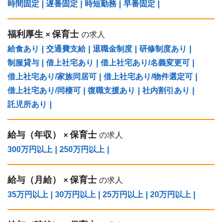
時間固定
|
遅番固定
|
時短勤務
|
早番固定
|
福利厚生
保育士
×
の求人
給食あり
|
交通費支給
|
退職金制度
|
研修制度あり
|
制服貸与
|
借上社宅あり
|
借上社宅あり/名義変更可
|
借上社宅あり/家族同居可
|
借上社宅あり/物件選定可
|
借上社宅あり/同棲可
|
復職支援あり
|
社内割引あり
|
託児所あり
|
給与（年収）
保育士
×
の求人
300万円以上
|
250万円以上
|
給与（⽉給）
保育士
×
の求人
35万円以上
|
30万円以上
|
25万円以上
|
20万円以上
|