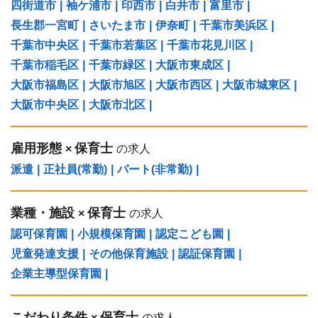
四街道市
|
袖ケ浦市
|
印西市
|
白井市
|
富里市
|
長生郡一宮町
|
さいたま市
|
伊奈町
|
千葉市美浜区
|
千葉市中央区
|
千葉市若葉区
|
千葉市花見川区
|
千葉市稲毛区
|
千葉市緑区
|
大阪市東成区
|
大阪市福島区
|
大阪市旭区
|
大阪市西区
|
大阪市城東区
|
大阪市中央区
|
大阪市北区
|
雇用形態
保育士
×
の求人
派遣
|
正社員(常勤)
|
パート(非常勤)
|
業種・施設
保育士
×
の求人
認可保育園
|
小規模保育園
|
認定こども園
|
児童発達支援
|
その他保育施設
|
認証保育園
|
企業主導型保育園
|
こだわり条件
保育士
×
の求人