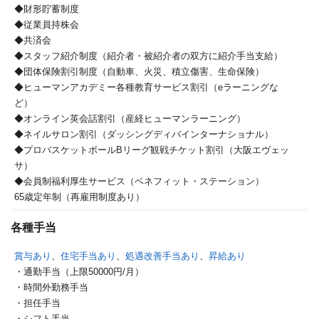
◆財形貯蓄制度
◆従業員持株会
◆共済会
◆スタッフ紹介制度（紹介者・被紹介者の双方に紹介手当支給）
◆団体保険割引制度（自動車、火災、積立傷害、生命保険）
◆ヒューマンアカデミー各種教育サービス割引（eラーニングな
ど）
◆オンライン英会話割引（産経ヒューマンラーニング）
◆ネイルサロン割引（ダッシングディバインターナショナル）
◆プロバスケットボールBリーグ観戦チケット割引（大阪エヴェッ
サ）
◆会員制福利厚生サービス（ベネフィット・ステーション）
65歳定年制（再雇用制度あり）
各種手当
賞与あり
、
住宅手当あり
、
処遇改善手当あり
、
昇給あり
・通勤手当（上限50000円/月）
・時間外勤務手当
・担任手当
・シフト手当