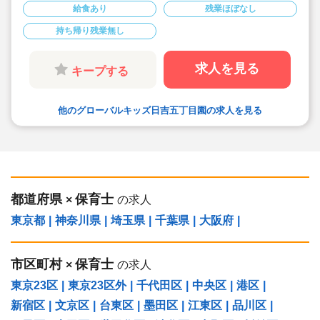
◆半日有給OKで子育て中の方も働きやすい環境
給食あり
残業ほぼなし
です
◆会社独自の休暇制度がありますので、独身、既
持ち帰り残業無し
婚者問わずノビノビと働きやすい環境です。
◆宿舎借上げ制度利用可能です！
◆職員間の人間関係を大事にしています。チーム
保育で新しい仲間も皆でサポート。新卒で不安な
求人を見る
キープする
方、中途で馴染めるか不安な方ブランク空けの
方、別業種からのキャリアチェンジの方！どんな
方でもチームでサポートしあいながら保育をする
環境です
他のグローバルキッズ日吉五丁目園の求人を見る
◆キャリアアップしていきたい方も大歓迎！挑戦
したい方は管理職などキャリアアップを通して収
入アップも可能です！
◆研修制度充実！未経験やブランクのある方でも
安心して勤務いただけます。
◆幅広い年齢層の職員がいるため働きやすい就業
環境です！
◆充実の福利厚生、海外研修など腰を据え長く勤
務でき成長し続けられる環境が整っています。
都道府県
保育士
×
の求人
東京都
|
神奈川県
|
埼玉県
|
千葉県
|
大阪府
|
市区町村
保育士
×
の求人
東京23区
|
東京23区外
|
千代田区
|
中央区
|
港区
|
新宿区
|
文京区
|
台東区
|
墨田区
|
江東区
|
品川区
|