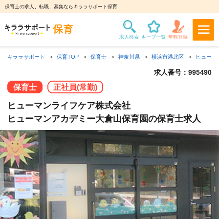
保育士の求人、転職、募集ならキララサポート保育
キララサポート
保育TOP
保育士
神奈川県
横浜市港北区
ヒューマ
求人番号：995490
保育士
正社員(常勤)
ヒューマンライフケア株式会社
ヒューマンアカデミー大倉山保育園の保育士求人