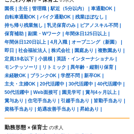
園長
|
主任
|
管理職
|
駅近（5分以内）
|
車通勤OK
|
自転車通勤OK
|
バイク通勤OK
|
残業ほぼなし
|
持ち帰り残業無し
|
乳児保育のみ
|
ピアノスキル不問
|
保育補助
|
副業・Wワーク
|
年間休日125日以上
|
年間休日120日以上
|
4月入職
|
オープニング（新園）
|
即日
|
社会福祉法人
|
株式会社
|
園庭あり
|
複数園あり
|
定員19名以下
|
小規模
|
英語・インターナショナル
|
モンテッソーリ
|
リトミック
|
異年齢・縦割り保育
|
未経験OK
|
ブランクOK
|
学歴不問
|
新卒OK
|
主夫・主婦OK
|
20代活躍中
|
30代活躍中
|
40代活躍中
|
50代活躍中
|
Web面接可
|
園見学可
|
賞与4ヶ月以上
|
賞与あり
|
住宅手当あり
|
引越手当あり
|
皆勤手当あり
|
資格手当あり
|
処遇改善手当あり
|
昇給あり
|
勤務形態
保育士
×
の求人