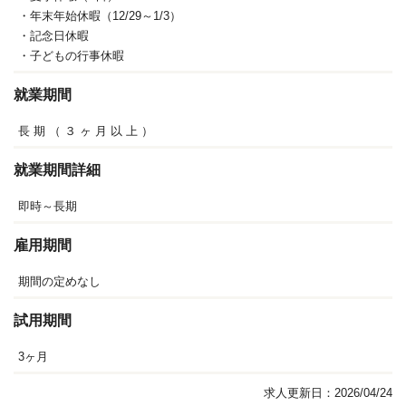
・年末年始休暇（12/29～1/3）
・記念日休暇
・子どもの行事休暇
就業期間
長
期
（
３
ヶ
月
以
上
）
就業期間詳細
即時～長期
雇用期間
期間の定めなし
試用期間
3ヶ月
求人更新日：2026/04/24