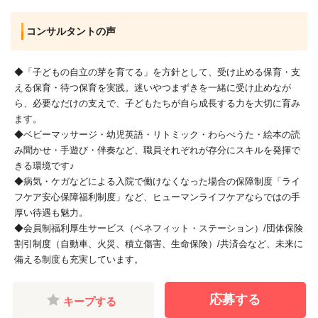
コンサルタントの声
◆「子どもの自立の芽を育てる」を方針として、受け止める保育・支
える保育・待つ保育を実践。迷いやつまずきを一緒に受け止めなが
ら、必要なだけの支えで、子どもたちが自ら成長する力を大切に育み
ます。
◆ベビーマッサージ・幼児英語・リトミック・わらべうた・絵本の読
み聞かせ・手遊び・伴奏など、職員それぞれが存分にスキルを発揮で
きる環境です♪
◆病気・ケガなどによる入院で働けなくなった場合の保障制度「ライ
フケア安心保障福利制度」など、ヒューマンライフケアならではの手
厚い待遇も魅力。
◆会員制福利厚生サービス（ベネフィット・ステーション）/団体保険
割引制度（自動車、火災、積立傷害、生命保険）/共済会など、未来に
備える制度も充実しています。
応募する
キープする