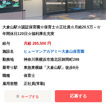
大倉山駅☆認証保育園☆保育士☆正社員☆月給26.5万～☆
年間休日120日☆福利厚生充実
給与
月給
265,500
円
施設名
ヒューマンアカデミー大倉山保育園
勤務地
神奈川県横浜市港北区師岡町298
最寄り駅
東急東横線「大倉山駅」徒歩8分
職種
保育士
雇用形態
正社員(常勤)
応募する
キープする