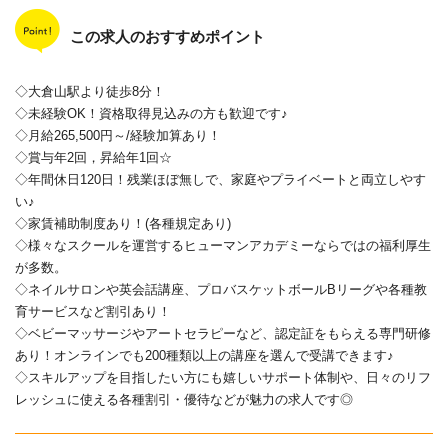
この求人のおすすめポイント
◇大倉山駅より徒歩8分！
◇未経験OK！資格取得見込みの方も歓迎です♪
◇月給265,500円～/経験加算あり！
◇賞与年2回，昇給年1回☆
◇年間休日120日！残業ほぼ無しで、家庭やプライベートと両立しやす
い♪
◇家賃補助制度あり！(各種規定あり)
◇様々なスクールを運営するヒューマンアカデミーならではの福利厚生
が多数。
◇ネイルサロンや英会話講座、プロバスケットボールBリーグや各種教
育サービスなど割引あり！
◇ベビーマッサージやアートセラピーなど、認定証をもらえる専門研修
あり！オンラインでも200種類以上の講座を選んで受講できます♪
◇スキルアップを目指したい方にも嬉しいサポート体制や、日々のリフ
レッシュに使える各種割引・優待などが魅力の求人です◎