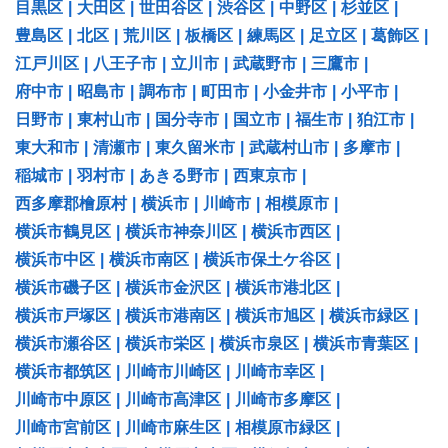
目黒区
|
大田区
|
世田谷区
|
渋谷区
|
中野区
|
杉並区
|
豊島区
|
北区
|
荒川区
|
板橋区
|
練馬区
|
足立区
|
葛飾区
|
江戸川区
|
八王子市
|
立川市
|
武蔵野市
|
三鷹市
|
府中市
|
昭島市
|
調布市
|
町田市
|
小金井市
|
小平市
|
日野市
|
東村山市
|
国分寺市
|
国立市
|
福生市
|
狛江市
|
東大和市
|
清瀬市
|
東久留米市
|
武蔵村山市
|
多摩市
|
稲城市
|
羽村市
|
あきる野市
|
西東京市
|
西多摩郡檜原村
|
横浜市
|
川崎市
|
相模原市
|
横浜市鶴見区
|
横浜市神奈川区
|
横浜市西区
|
横浜市中区
|
横浜市南区
|
横浜市保土ケ谷区
|
横浜市磯子区
|
横浜市金沢区
|
横浜市港北区
|
横浜市戸塚区
|
横浜市港南区
|
横浜市旭区
|
横浜市緑区
|
横浜市瀬谷区
|
横浜市栄区
|
横浜市泉区
|
横浜市青葉区
|
横浜市都筑区
|
川崎市川崎区
|
川崎市幸区
|
川崎市中原区
|
川崎市高津区
|
川崎市多摩区
|
川崎市宮前区
|
川崎市麻生区
|
相模原市緑区
|