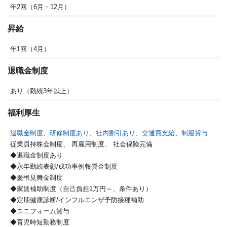
年2回（6月・12月）
昇給
年1回（4月）
退職金制度
あり（勤続3年以上）
福利厚生
退職金制度
、
研修制度あり
、
社内割引あり
、
交通費支給
、
制服貸与
従業員持株会制度、
再雇用制度、
社会保険完備
◆退職金制度あり
◆永年勤続表彰/成功事例報奨金制度
◆慶弔見舞金制度
◆家賃補助制度（自己負担1万円～、条件あり）
◆定期健康診断/インフルエンザ予防接種補助
◆ユニフォーム貸与
◆育児時短勤務制度