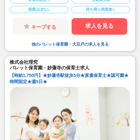
★時間固定でOK！ワークライフバランスの取れ
るお仕事
残業ほぼなし
持ち帰り残業無し
求人を見る
キープする
他のパレット保育園・大豆戸の求人を見る
株式会社理究
パレット保育園・妙蓮寺の保育士求人
【時給1,750円】★妙蓮寺駅徒歩5分★派遣保育士★認可園★
時間固定★週5日★