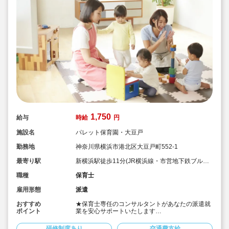
1,750
給与
時給
円
施設名
パレット保育園・大豆戸
勤務地
神奈川県横浜市港北区大豆戸町552-1
最寄り駅
新横浜駅徒歩11分(JR横浜線・市営地下鉄ブルー
ライン)
職種
保育士
雇用形態
派遣
おすすめ
★保育士専任のコンサルタントがあなたの派遣就
ポイント
業を安心サポートいたします
★新横浜駅徒歩11分の認可保育園です
★時給1,750円の求人です
研修制度あり
交通費支給