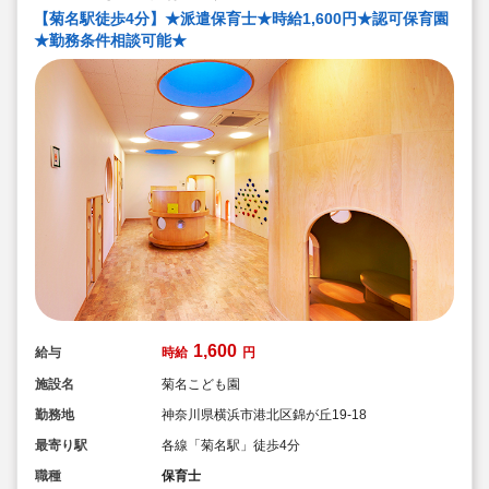
【菊名駅徒歩4分】★派遣保育士★時給1,600円★認可保育園
★勤務条件相談可能★
1,600
給与
時給
円
施設名
菊名こども園
勤務地
神奈川県横浜市港北区錦が丘19-18
最寄り駅
各線「菊名駅」徒歩4分
職種
保育士