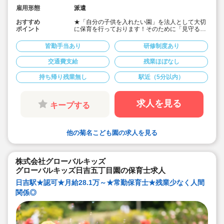
雇用形態
派遣
おすすめ
★「自分の子供を入れたい園」を法人として大切
ポイント
に保育を行っております！そのために「見守る保
育」「のびのび過ごせる施設設定」を軸に保育を
行っている保育園です♪
皆勤手当あり
研修制度あり
★保育士専任のコンサルタントがあなたの派遣就
業を安心サポートいたします
交通費支給
残業ほぼなし
★菊名駅より徒歩4分・定員60名の認可保育園！
★時給1,600円の求人です！
持ち帰り残業無し
駅近（5分以内）
★勤務条件等相談可能です！
キララサポートで派遣就業する3つのメリット
・求人提案から就業後のサポートまで専任コンサ
求人を見る
キープする
ルタントが細やかに対応します
・手当や福利厚生については当社独自のサービス
もご用意しています
・保育園も運営している会社だからこそ保育士目
他の菊名こども園の求人を見る
線に立ったサポートに定評があります
勤務条件など、お気軽にご相談ください♪
株式会社グローバルキッズ
グローバルキッズ日吉五丁目園の保育士求人
日吉駅★認可★月給28.1万～★常勤保育士★残業少なく人間
関係◎