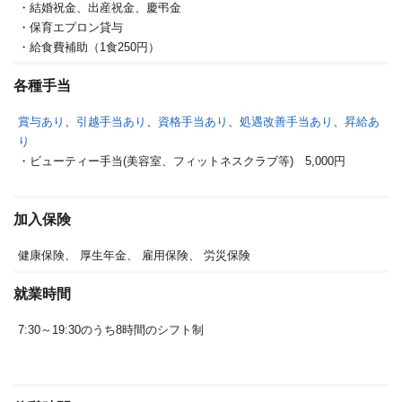
・結婚祝金、出産祝金、慶弔金
・保育エプロン貸与
・給食費補助（1食250円）
各種手当
賞与あり
、
引越手当あり
、
資格手当あり
、
処遇改善手当あり
、
昇給あ
り
・ビューティー手当(美容室、フィットネスクラブ等) 5,000円
加入保険
健康保険、
厚生年金、
雇用保険、
労災保険
就業時間
7:30～19:30のうち8時間のシフト制