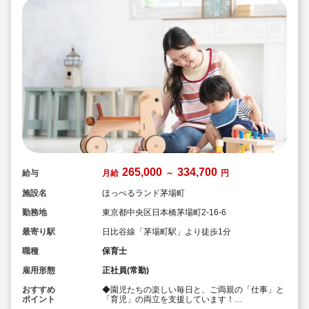
265,000
334,700
給与
月給
～
円
施設名
ほっぺるランド茅場町
勤務地
東京都中央区日本橋茅場町2-16-6
最寄り駅
日比谷線「茅場町駅」より徒歩1分
職種
保育士
雇用形態
正社員(常勤)
おすすめ
◆園児たちの楽しい毎日と、ご両親の「仕事」と
ポイント
「育児」の両立を支援しています！
◆宿舎借上げ制度活用OK！地方からの転居も安