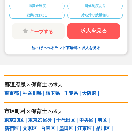
心！
退職金制度
研修制度あり
◆時間外平均3時間。持ち帰り残業なし
◆年間休日は120日。有給休暇の消化もしっかり
残業ほぼなし
持ち帰り残業無し
出来る環境です。
◆時短勤務制度や取得実績のある育児休業をはじ
めとした、ご家庭をお持ちの方や子育て中の方も
働きやすい職場づくりに力を入れています！
求人を見る
キープする
他のほっぺるランド茅場町の求人を見る
都道府県
保育士
×
の求人
東京都
|
神奈川県
|
埼玉県
|
千葉県
|
大阪府
|
市区町村
保育士
×
の求人
東京23区
|
東京23区外
|
千代田区
|
中央区
|
港区
|
新宿区
|
文京区
|
台東区
|
墨田区
|
江東区
|
品川区
|