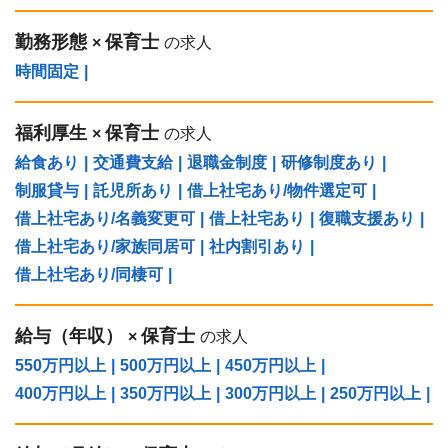
勤務形態
保育士
×
の求人
時間固定
|
福利厚生
保育士
×
の求人
給食あり
|
交通費支給
|
退職金制度
|
研修制度あり
|
制服貸与
|
託児所あり
|
借上社宅あり/物件選定可
|
借上社宅あり/名義変更可
|
借上社宅あり
|
復職支援あり
|
借上社宅あり/家族同居可
|
社内割引あり
|
借上社宅あり/同棲可
|
給与（年収）
保育士
×
の求人
550万円以上
|
500万円以上
|
450万円以上
|
400万円以上
|
350万円以上
|
300万円以上
|
250万円以上
|