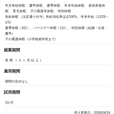
年次有給休暇、
慶弔休暇、
夏季休暇、
年末年始休暇、
産前産後休
暇、
育児休暇、
子の看護等休暇、
特別休暇
有給休暇 （法定通り付与）有給消化率ほぼ100%、年末年始（12/29～
1/3）
夏季休暇（3日）、バースデー休暇（1日）、特別休暇（結婚・出産・
慶弔）
子の看護休暇（小学校就学前まで）
就業期間
長
期
（
３
ヶ
月
以
上
）
雇用期間
期間の定めなし
試用期間
3か月
求人更新日：2026/04/24