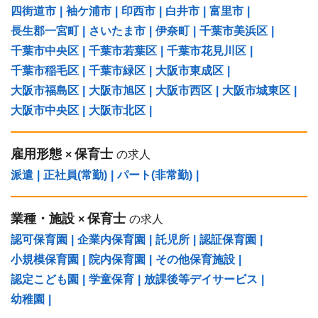
四街道市
|
袖ケ浦市
|
印西市
|
白井市
|
富里市
|
長生郡一宮町
|
さいたま市
|
伊奈町
|
千葉市美浜区
|
千葉市中央区
|
千葉市若葉区
|
千葉市花見川区
|
千葉市稲毛区
|
千葉市緑区
|
大阪市東成区
|
大阪市福島区
|
大阪市旭区
|
大阪市西区
|
大阪市城東区
|
大阪市中央区
|
大阪市北区
|
雇用形態
保育士
×
の求人
派遣
|
正社員(常勤)
|
パート(非常勤)
|
業種・施設
保育士
×
の求人
認可保育園
|
企業内保育園
|
託児所
|
認証保育園
|
小規模保育園
|
院内保育園
|
その他保育施設
|
認定こども園
|
学童保育
|
放課後等デイサービス
|
幼稚園
|