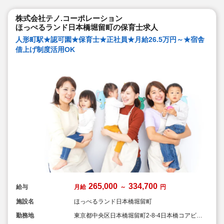
株式会社テノ.コーポレーション
ほっぺるランド日本橋堀留町の保育士求人
人形町駅★認可園★保育士★正社員★月給26.5万円～★宿舎
借上げ制度活用OK
265,000
334,700
給与
月給
～
円
施設名
ほっぺるランド日本橋堀留町
勤務地
東京都中央区日本橋堀留町2-8-4日本橋コアビル1
階