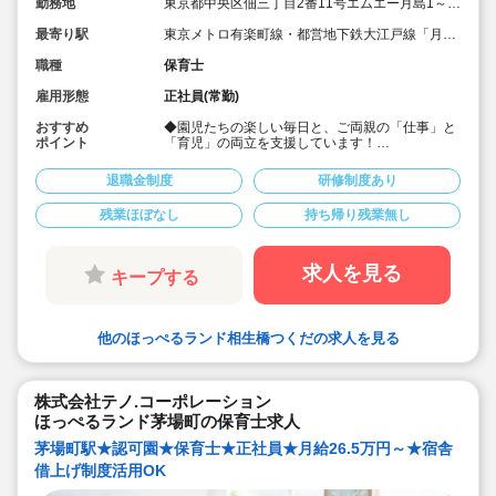
勤務地
東京都中央区佃三丁目2番11号エムエー月島1～3
階
最寄り駅
東京メトロ有楽町線・都営地下鉄大江戸線「月島
駅」徒歩2分
職種
保育士
雇用形態
正社員(常勤)
おすすめ
◆園児たちの楽しい毎日と、ご両親の「仕事」と
ポイント
「育児」の両立を支援しています！
◆宿舎借上げ制度活用OK！地方からの転居も安
心！
退職金制度
研修制度あり
◆時間外平均3時間。持ち帰り残業なし
◆年間休日は120日。有給休暇の消化もしっかり
残業ほぼなし
持ち帰り残業無し
出来る環境です。
◆時短勤務制度や取得実績のある育児休業をはじ
めとした、ご家庭をお持ちの方や子育て中の方も
働きやすい職場づくりに力を入れています！
求人を見る
キープする
他のほっぺるランド相生橋つくだの求人を見る
株式会社テノ.コーポレーション
ほっぺるランド茅場町の保育士求人
茅場町駅★認可園★保育士★正社員★月給26.5万円～★宿舎
借上げ制度活用OK