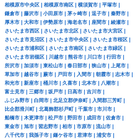
相模原市中央区
|
相模原市南区
|
横須賀市
|
平塚市
|
鎌倉市
|
藤沢市
|
小田原市
|
茅ヶ崎市
|
逗子市
|
秦野市
|
厚木市
|
大和市
|
伊勢原市
|
海老名市
|
座間市
|
綾瀬市
|
さいたま市西区
|
さいたま市北区
|
さいたま市大宮区
|
さいたま市見沼区
|
さいたま市中央区
|
さいたま市桜区
|
さいたま市浦和区
|
さいたま市南区
|
さいたま市緑区
|
さいたま市岩槻区
|
川越市
|
熊谷市
|
川口市
|
行田市
|
所沢市
|
加須市
|
東松山市
|
春日部市
|
狭山市
|
上尾市
|
草加市
|
越谷市
|
蕨市
|
戸田市
|
入間市
|
朝霞市
|
志木市
|
和光市
|
新座市
|
桶川市
|
久喜市
|
北本市
|
八潮市
|
富士見市
|
三郷市
|
坂戸市
|
日高市
|
吉川市
|
ふじみ野市
|
白岡市
|
北足立郡伊奈町
|
入間郡三芳町
|
比企郡滑川町
|
北葛飾郡杉戸町
|
千葉市
|
市川市
|
船橋市
|
木更津市
|
松戸市
|
野田市
|
成田市
|
佐倉市
|
東金市
|
旭市
|
習志野市
|
柏市
|
市原市
|
流山市
|
八千代市
|
我孫子市
|
鎌ケ谷市
|
君津市
|
浦安市
|