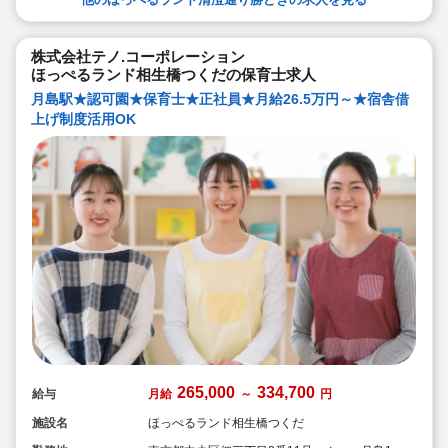
株式会社テノ.コーポレーション
ほっぺるランド相生橋つくだの保育士求人
月島駅★認可園★保育士★正社員★月給26.5万円～★宿舎借
上げ制度活用OK
265,000
334,700
給与
月給
～
円
施設名
ほっぺるランド相生橋つくだ