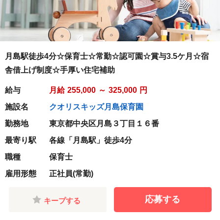
月島駅徒歩4分☆保育士☆常勤☆認可園☆賞与3.5ケ月☆宿
舎借上げ制度☆手厚い住宅補助
給与
月給
255,000
～
325,000
円
施設名
クオリスキッズ月島保育園
勤務地
東京都中央区月島３丁目１６番
最寄り駅
各線「月島駅」徒歩4分
職種
保育士
雇用形態
正社員(常勤)
応募する
キープする