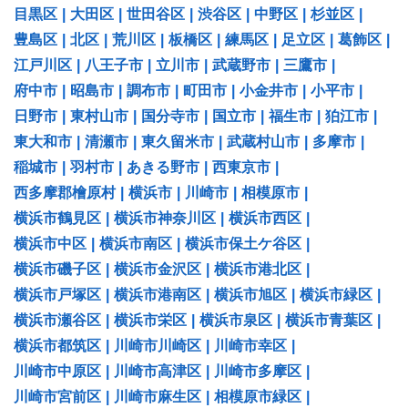
目黒区
|
大田区
|
世田谷区
|
渋谷区
|
中野区
|
杉並区
|
豊島区
|
北区
|
荒川区
|
板橋区
|
練馬区
|
足立区
|
葛飾区
|
江戸川区
|
八王子市
|
立川市
|
武蔵野市
|
三鷹市
|
府中市
|
昭島市
|
調布市
|
町田市
|
小金井市
|
小平市
|
日野市
|
東村山市
|
国分寺市
|
国立市
|
福生市
|
狛江市
|
東大和市
|
清瀬市
|
東久留米市
|
武蔵村山市
|
多摩市
|
稲城市
|
羽村市
|
あきる野市
|
西東京市
|
西多摩郡檜原村
|
横浜市
|
川崎市
|
相模原市
|
横浜市鶴見区
|
横浜市神奈川区
|
横浜市西区
|
横浜市中区
|
横浜市南区
|
横浜市保土ケ谷区
|
横浜市磯子区
|
横浜市金沢区
|
横浜市港北区
|
横浜市戸塚区
|
横浜市港南区
|
横浜市旭区
|
横浜市緑区
|
横浜市瀬谷区
|
横浜市栄区
|
横浜市泉区
|
横浜市青葉区
|
横浜市都筑区
|
川崎市川崎区
|
川崎市幸区
|
川崎市中原区
|
川崎市高津区
|
川崎市多摩区
|
川崎市宮前区
|
川崎市麻生区
|
相模原市緑区
|