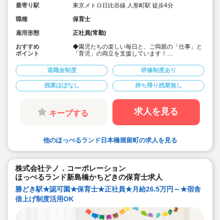
最寄り駅
東京メトロ日比谷線 人形町駅 徒歩4分
職種
保育士
雇用形態
正社員(常勤)
おすすめ
◆園児たちの楽しい毎日と、ご両親の「仕事」と
ポイント
「育児」の両立を支援しています！
◆宿舎借上げ制度活用OK！地方からの転居も安
心！
退職金制度
研修制度あり
◆時間外平均3時間。持ち帰り残業なし
◆年間休日は120日。有給休暇の消化もしっかり
残業ほぼなし
持ち帰り残業無し
出来る環境です。
◆時短勤務制度や取得実績のある育児休業をはじ
めとした、ご家庭をお持ちの方や子育て中の方も
働きやすい職場づくりに力を入れています！
求人を見る
キープする
他のほっぺるランド日本橋堀留町の求人を見る
株式会社テノ．コーポレーション
ほっぺるランド新島橋かちどきの保育士求人
勝どき駅★認可園★保育士★正社員★月給26.5万円～★宿舎
借上げ制度活用OK