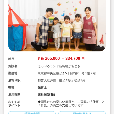
265,000
334,700
給与
月給
～
円
施設名
ほっぺるランド新島橋かちどき
勤務地
東京都中央区勝どき5丁目2番15号 1階 2階
最寄り駅
都営大江戸線「勝どき駅」徒歩7分
職種
保育士
雇用形態
正社員(常勤)
おすすめ
◆園児たちの楽しい毎日と、ご両親の「仕事」と
ポイント
「育児」の両立を支援しています！
◆宿舎借上げ制度活用OK！地方からの転居も安
心！
退職金制度
研修制度あり