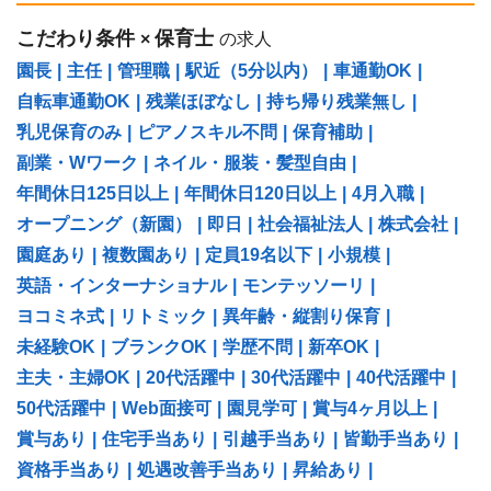
こだわり条件
保育士
×
の求人
園長
|
主任
|
管理職
|
駅近（5分以内）
|
車通勤OK
|
自転車通勤OK
|
残業ほぼなし
|
持ち帰り残業無し
|
乳児保育のみ
|
ピアノスキル不問
|
保育補助
|
副業・Wワーク
|
ネイル・服装・髪型自由
|
年間休日125日以上
|
年間休日120日以上
|
4月入職
|
オープニング（新園）
|
即日
|
社会福祉法人
|
株式会社
|
園庭あり
|
複数園あり
|
定員19名以下
|
小規模
|
英語・インターナショナル
|
モンテッソーリ
|
ヨコミネ式
|
リトミック
|
異年齢・縦割り保育
|
未経験OK
|
ブランクOK
|
学歴不問
|
新卒OK
|
主夫・主婦OK
|
20代活躍中
|
30代活躍中
|
40代活躍中
|
50代活躍中
|
Web面接可
|
園見学可
|
賞与4ヶ月以上
|
賞与あり
|
住宅手当あり
|
引越手当あり
|
皆勤手当あり
|
資格手当あり
|
処遇改善手当あり
|
昇給あり
|