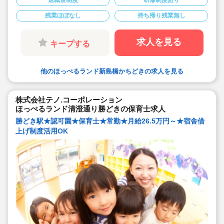
◆時間外平均3時間。持ち帰り残業なし
◆年間休日は120日。有給休暇の消化もしっかり
残業ほぼなし
持ち帰り残業無し
出来る環境です。
◆時短勤務制度や取得実績のある育児休業をはじ
めとした、ご家庭をお持ちの方や子育て中の方も
働きやすい職場づくりに力を入れています！
求人を見る
キープする
他のほっぺるランド新島橋かちどきの求人を見る
株式会社テノ.コーポレーション
ほっぺるランド清澄通り勝どきの保育士求人
勝どき駅★認可園★保育士★常勤★月給26.5万円～★宿舎借
上げ制度活用OK