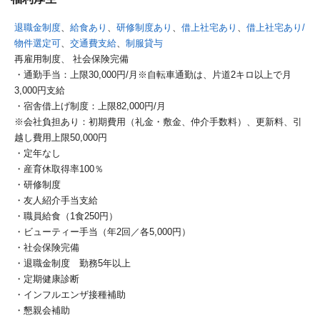
退職金制度
、
給食あり
、
研修制度あり
、
借上社宅あり
、
借上社宅あり/
物件選定可
、
交通費支給
、
制服貸与
再雇用制度、
社会保険完備
・通勤手当：上限30,000円/月※自転車通勤は、片道2キロ以上で月
3,000円支給
・宿舎借上げ制度：上限82,000円/月
※会社負担あり：初期費用（礼金・敷金、仲介手数料）、更新料、引
越し費用上限50,000円
・定年なし
・産育休取得率100％
・研修制度
・友人紹介手当支給
・職員給食（1食250円）
・ビューティー手当（年2回／各5,000円）
・社会保険完備
・退職金制度 勤務5年以上
・定期健康診断
・インフルエンザ接種補助
・懇親会補助