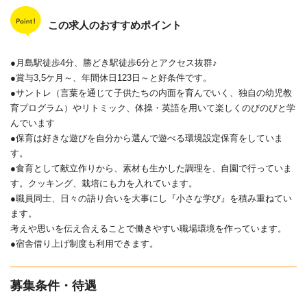
この求人のおすすめポイント
●月島駅徒歩4分、勝どき駅徒歩6分とアクセス抜群♪
●賞与3,5ケ月～、年間休日123日～と好条件です。
●サントレ（言葉を通じて子供たちの内面を育んでいく、独自の幼児教
育プログラム）やリトミック、体操・英語を用いて楽しくのびのびと学
んでいます
●保育は好きな遊びを自分から選んで遊べる環境設定保育をしていま
す。
●食育として献立作りから、素材も生かした調理を、自園で行っていま
す。クッキング、栽培にも力を入れています。
●職員同士、日々の語り合いを大事にし『小さな学び』を積み重ねてい
ます。
考えや思いを伝え合えることで働きやすい職場環境を作っています。
●宿舎借り上げ制度も利用できます。
募集条件・待遇