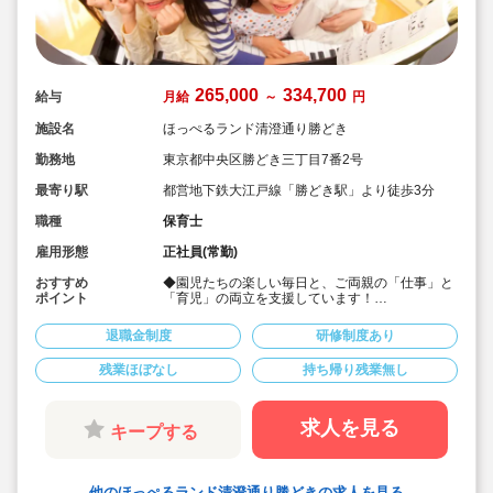
265,000
334,700
給与
月給
～
円
施設名
ほっぺるランド清澄通り勝どき
勤務地
東京都中央区勝どき三丁目7番2号
最寄り駅
都営地下鉄大江戸線「勝どき駅」より徒歩3分
職種
保育士
雇用形態
正社員(常勤)
おすすめ
◆園児たちの楽しい毎日と、ご両親の「仕事」と
ポイント
「育児」の両立を支援しています！
◆宿舎借上げ制度活用OK！地方からの転居も安
心！
退職金制度
研修制度あり
◆時間外平均3時間。持ち帰り残業なし
◆年間休日は120日。有給休暇の消化もしっかり
残業ほぼなし
持ち帰り残業無し
出来る環境です。
◆時短勤務制度や取得実績のある育児休業をはじ
めとした、ご家庭をお持ちの方や子育て中の方も
働きやすい職場づくりに力を入れています！
求人を見る
キープする
他のほっぺるランド清澄通り勝どきの求人を見る