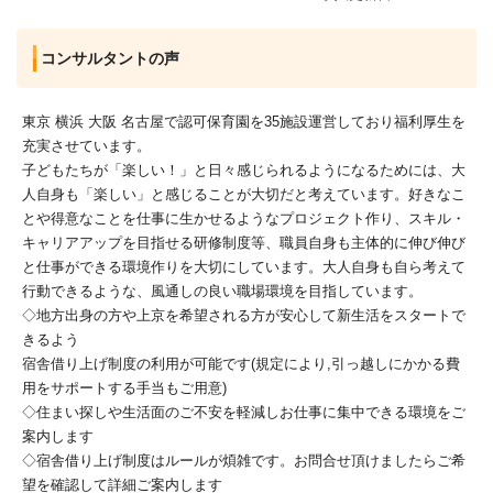
コンサルタントの声
東京 横浜 大阪 名古屋で認可保育園を35施設運営しており福利厚生を
充実させています。
子どもたちが「楽しい！」と日々感じられるようになるためには、大
人自身も「楽しい」と感じることが大切だと考えています。好きなこ
とや得意なことを仕事に生かせるようなプロジェクト作り、スキル・
キャリアアップを目指せる研修制度等、職員自身も主体的に伸び伸び
と仕事ができる環境作りを大切にしています。大人自身も自ら考えて
行動できるような、風通しの良い職場環境を目指しています。
◇地方出身の方や上京を希望される方が安心して新生活をスタートで
きるよう
宿舎借り上げ制度の利用が可能です(規定により,引っ越しにかかる費
用をサポートする手当もご用意)
◇住まい探しや生活面のご不安を軽減しお仕事に集中できる環境をご
案内します
◇宿舎借り上げ制度はルールが煩雑です。お問合せ頂けましたらご希
望を確認して詳細ご案内します