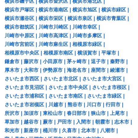
横浜市磯子区
|
横浜市金沢区
|
横浜市港北区
|
横浜市戸塚区
|
横浜市港南区
|
横浜市旭区
|
横浜市緑区
|
横浜市瀬谷区
|
横浜市栄区
|
横浜市泉区
|
横浜市青葉区
|
横浜市都筑区
|
川崎市川崎区
|
川崎市幸区
|
川崎市中原区
|
川崎市高津区
|
川崎市多摩区
|
川崎市宮前区
|
川崎市麻生区
|
相模原市緑区
|
相模原市中央区
|
相模原市南区
|
横須賀市
|
平塚市
|
鎌倉市
|
藤沢市
|
小田原市
|
茅ヶ崎市
|
逗子市
|
秦野市
|
厚木市
|
大和市
|
伊勢原市
|
海老名市
|
座間市
|
綾瀬市
|
さいたま市西区
|
さいたま市北区
|
さいたま市大宮区
|
さいたま市見沼区
|
さいたま市中央区
|
さいたま市桜区
|
さいたま市浦和区
|
さいたま市南区
|
さいたま市緑区
|
さいたま市岩槻区
|
川越市
|
熊谷市
|
川口市
|
行田市
|
所沢市
|
加須市
|
東松山市
|
春日部市
|
狭山市
|
上尾市
|
草加市
|
越谷市
|
蕨市
|
戸田市
|
入間市
|
朝霞市
|
志木市
|
和光市
|
新座市
|
桶川市
|
久喜市
|
北本市
|
八潮市
|