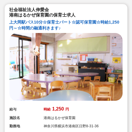
社会福祉法人伸愛会
港南はるかぜ保育園の保育士求人
上大岡駅バス10分☆保育士パート☆認可保育園☆時給1,250
円～☆時間の融通利きます♪
1,250
給与
時給
円
施設名
港南はるかぜ保育園
勤務地
神奈川県横浜市港南区日野8-31-36