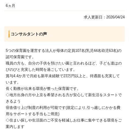
6ヵ月
求人更新日：2026/04/24
コンサルタントの声
5つの保育園を運営する法人が母体の定員107名(乳児44名幼児63名)の
認可保育園です。
職員の方も、自分の子供を預けたい園と言われるほど、子ども達はの
びのびと充実した時間を過ごしています。
賞与4.4か月で月給も新卒未経験で23万円以上と、待遇面も充実して
います。
長く勤務が出来る環境が整った保育園です。
◇地方出身の方や上京を希望される方が安心して新生活をスタートで
きるよう
宿舎借り上げ制度の利用が可能です(規定により,引っ越しにかかる費
用をサポートする手当もご用意)
◇住まい探しや生活面のご不安を軽減しお仕事に集中できる環境をご
案内します