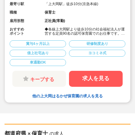
最寄り駅
「上大岡駅」徒歩10分(京急本線)
職種
保育士
雇用形態
正社員(常勤)
おすすめ
◆各線上大岡駅より徒歩10分の社会福祉法人が運
ポイント
営する定員90名の認可保育園でのお仕事です。
◆自転車、バイクでの通勤もOK！車通勤も駐車
場の空きがあれば可能です！
賞与4ヶ月以上
研修制度あり
◆賞与は年2回支給（実績4.0ヶ月）
◆午前中の保育は決められたカリキュラムを行う
借上社宅あり
ヨコミネ式
ことが多いですが、午後は自由保育を取り入れて
いるため、子どもたちが選択できる環境を整えて
車通勤OK
ます！
◆年間休日120日以上、育休制度なども整ってい
て、プライベートとのバランスも取りやすい♪
求人を見る
キープする
他の上大岡はるかぜ保育園の求人を見る
都道府県
保育士
×
の求人