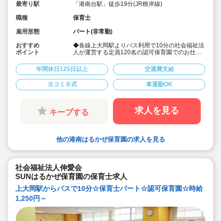
最寄り駅
「港南台駅」徒歩19分(JR根岸線)
職種
保育士
雇用形態
パート(非常勤)
おすすめ
◆各線上大岡駅よりバス利用で10分の社会福祉法
ポイント
人が運営する定員120名の認可保育園でのお仕事
です！
◆自転車、バイクでの通勤もOK！車通勤も駐車
年間休日125日以上
交通費支給
場の空きがあれば可能です！
◆時給1,250円～（交通費別途支給あり）☆
ヨコミネ式
車通勤OK
※経験を考慮した加算や昇給の可能性あり
◆月曜から土曜の7:00～20:00の中で週20時間の
シフト勤務が可能な方をお待ちしています（月曜
～金曜でもご相談可能）！
求人を見る
キープする
◆時短勤務でプライベートとのバランスも取りや
すい♪
他の港南はるかぜ保育園の求人を見る
社会福祉法人伸愛会
SUNはるかぜ保育園の保育士求人
上大岡駅からバスで10分☆保育士パート☆認可保育園☆時給
1,250円～