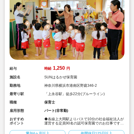
1,250
給与
時給
円
施設名
SUNはるかぜ保育園
勤務地
神奈川県横浜市港南区野庭346-2
最寄り駅
「上永谷駅」徒歩22分(ブルーライン)
職種
保育士
雇用形態
パート(非常勤)
おすすめ
◆各線上大岡駅よりバスで10分の社会福祉法人が
ポイント
運営する定員90名の認可保育園でのお仕事です！
◆自転車、バイクでの通勤もOK！車通勤も駐車
場の空きがあれば可能です！
賞与4ヶ月以上
年間休日125日以上