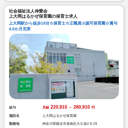
社会福祉法人伸愛会
上大岡はるかぜ保育園の保育士求人
上大岡駅から徒歩10分☆保育士☆正職員☆認可保育園☆賞与
4.0か月充実
220,910
280,910
給与
月給
～
円
施設名
上大岡はるかぜ保育園
勤務地
神奈川県横浜市港南区大久保2-6-29