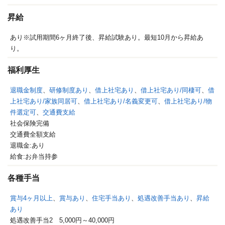
昇給
あり※試用期間6ヶ月終了後、昇給試験あり。最短10月から昇給あ
り。
福利厚生
退職金制度
、
研修制度あり
、
借上社宅あり
、
借上社宅あり/同棲可
、
借
上社宅あり/家族同居可
、
借上社宅あり/名義変更可
、
借上社宅あり/物
件選定可
、
交通費支給
社会保険完備
交通費全額支給
退職金:あり
給食:お弁当持参
各種手当
賞与4ヶ月以上
、
賞与あり
、
住宅手当あり
、
処遇改善手当あり
、
昇給
あり
処遇改善手当2 5,000円～40,000円