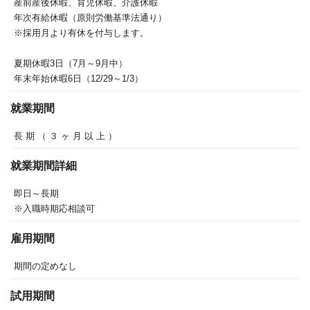
産前産後休暇、育児休暇、介護休暇
年次有給休暇（原則労働基準法通り）
※採用月より有休を付与します。
夏期休暇3日（7月～9月中）
年末年始休暇6日（12/29～1/3）
就業期間
長
期
（
３
ヶ
月
以
上
）
就業期間詳細
即日～長期
※入職時期応相談可
雇用期間
期間の定めなし
試用期間