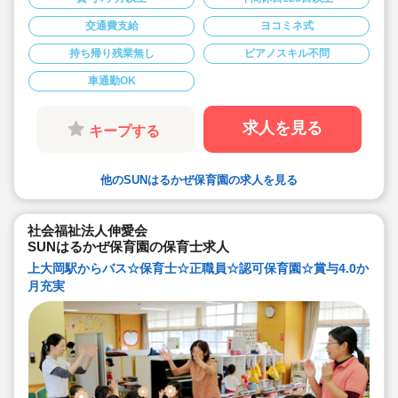
◆時給1,250円～（交通費別途支給あり）☆経験
を考慮した加算や昇給の可能性あり☆
交通費支給
ヨコミネ式
◆月曜から土曜の7:00～20:00の中で週20時間の
シフト勤務が可能な方をお待ちしています（月曜
持ち帰り残業無し
ピアノスキル不問
～金曜でもご相談可能）！
◆時短勤務でプライベートとのバランスも取りや
すい♪
車通勤OK
求人を見る
キープする
他のSUNはるかぜ保育園の求人を見る
社会福祉法人伸愛会
SUNはるかぜ保育園の保育士求人
上大岡駅からバス☆保育士☆正職員☆認可保育園☆賞与4.0か
月充実