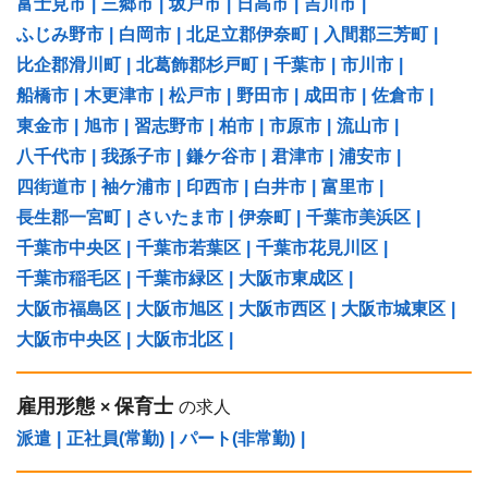
富士見市
|
三郷市
|
坂戸市
|
日高市
|
吉川市
|
ふじみ野市
|
白岡市
|
北足立郡伊奈町
|
入間郡三芳町
|
比企郡滑川町
|
北葛飾郡杉戸町
|
千葉市
|
市川市
|
船橋市
|
木更津市
|
松戸市
|
野田市
|
成田市
|
佐倉市
|
東金市
|
旭市
|
習志野市
|
柏市
|
市原市
|
流山市
|
八千代市
|
我孫子市
|
鎌ケ谷市
|
君津市
|
浦安市
|
四街道市
|
袖ケ浦市
|
印西市
|
白井市
|
富里市
|
長生郡一宮町
|
さいたま市
|
伊奈町
|
千葉市美浜区
|
千葉市中央区
|
千葉市若葉区
|
千葉市花見川区
|
千葉市稲毛区
|
千葉市緑区
|
大阪市東成区
|
大阪市福島区
|
大阪市旭区
|
大阪市西区
|
大阪市城東区
|
大阪市中央区
|
大阪市北区
|
雇用形態
保育士
×
の求人
派遣
|
正社員(常勤)
|
パート(非常勤)
|