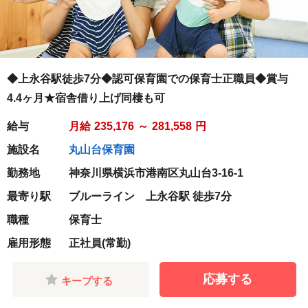
◆上永谷駅徒歩7分◆認可保育園での保育士正職員◆賞与
4.4ヶ月★宿舎借り上げ同棲も可
給与
月給
235,176
～
281,558
円
施設名
丸山台保育園
勤務地
神奈川県横浜市港南区丸山台3-16-1
最寄り駅
ブルーライン 上永谷駅 徒歩7分
職種
保育士
雇用形態
正社員(常勤)
応募する
キープする