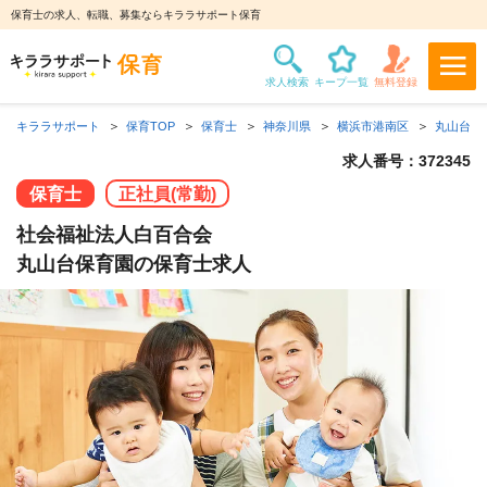
保育士の求人、転職、募集ならキララサポート保育
キララサポート
保育TOP
保育士
神奈川県
横浜市港南区
丸山台保
求人番号：372345
保育士
正社員(常勤)
社会福祉法人白百合会
丸山台保育園の保育士求人