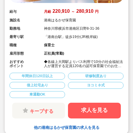
220,910
280,910
給与
月給
～
円
施設名
港南はるかぜ保育園
勤務地
神奈川県横浜市港南区日野8-31-36
最寄り駅
「港南台駅」徒歩19分(JR根岸線)
職種
保育士
雇用形態
正社員(常勤)
おすすめ
◆各線上大岡駅よりバス利用で10分の社会福祉法
ポイント
人が運営する定員120名の認可保育園でのお仕事
です！
◆自転車、バイクでの通勤もOK！車通勤も駐車
年間休日120日以上
研修制度あり
場の空きがあれば可能です！
◆賞与は年2回支給（実績4.0ヶ月）☆
借上社宅あり
ヨコミネ式
◆年間休日120日以上、育休制度なども整ってい
て、プライベートとのバランスも取りやすい♪
車通勤OK
◆明るくあたたかい雰囲気の職場です！
求人を見る
キープする
他の港南はるかぜ保育園の求人を見る