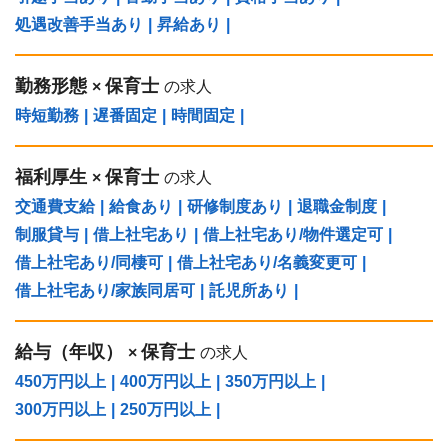
処遇改善手当あり
|
昇給あり
|
勤務形態
保育士
×
の求人
時短勤務
|
遅番固定
|
時間固定
|
福利厚生
保育士
×
の求人
交通費支給
|
給食あり
|
研修制度あり
|
退職金制度
|
制服貸与
|
借上社宅あり
|
借上社宅あり/物件選定可
|
借上社宅あり/同棲可
|
借上社宅あり/名義変更可
|
借上社宅あり/家族同居可
|
託児所あり
|
給与（年収）
保育士
×
の求人
450万円以上
|
400万円以上
|
350万円以上
|
300万円以上
|
250万円以上
|