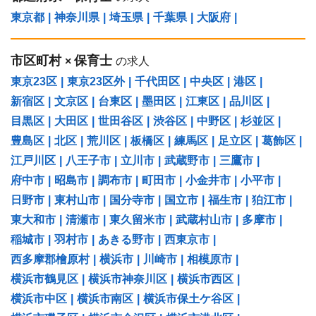
東京都
|
神奈川県
|
埼玉県
|
千葉県
|
大阪府
|
市区町村
保育士
×
の求人
東京23区
|
東京23区外
|
千代田区
|
中央区
|
港区
|
新宿区
|
文京区
|
台東区
|
墨田区
|
江東区
|
品川区
|
目黒区
|
大田区
|
世田谷区
|
渋谷区
|
中野区
|
杉並区
|
豊島区
|
北区
|
荒川区
|
板橋区
|
練馬区
|
足立区
|
葛飾区
|
江戸川区
|
八王子市
|
立川市
|
武蔵野市
|
三鷹市
|
府中市
|
昭島市
|
調布市
|
町田市
|
小金井市
|
小平市
|
日野市
|
東村山市
|
国分寺市
|
国立市
|
福生市
|
狛江市
|
東大和市
|
清瀬市
|
東久留米市
|
武蔵村山市
|
多摩市
|
稲城市
|
羽村市
|
あきる野市
|
西東京市
|
西多摩郡檜原村
|
横浜市
|
川崎市
|
相模原市
|
横浜市鶴見区
|
横浜市神奈川区
|
横浜市西区
|
横浜市中区
|
横浜市南区
|
横浜市保土ケ谷区
|