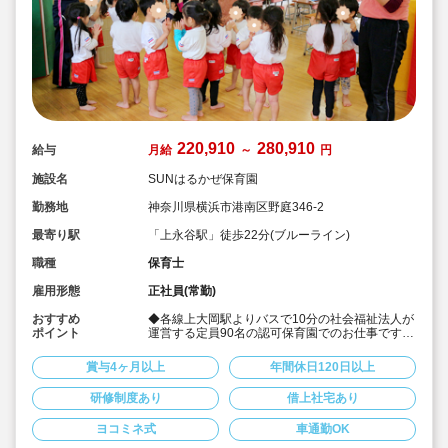
220,910
280,910
給与
月給
～
円
施設名
SUNはるかぜ保育園
勤務地
神奈川県横浜市港南区野庭346-2
最寄り駅
「上永谷駅」徒歩22分(ブルーライン)
職種
保育士
雇用形態
正社員(常勤)
おすすめ
◆各線上大岡駅よりバスで10分の社会福祉法人が
ポイント
運営する定員90名の認可保育園でのお仕事です！
◆自転車、バイクでの通勤もOK！車通勤も駐車
場の空きがあれば可能です！
賞与4ヶ月以上
年間休日120日以上
◆賞与は年2回支給（実績4.0ヶ月）☆
◆年間休日120日以上、育休制度なども整ってい
研修制度あり
借上社宅あり
て、プライベートとのバランスも取りやすい♪
◆明るくあたたかい雰囲気の職場です！
ヨコミネ式
車通勤OK