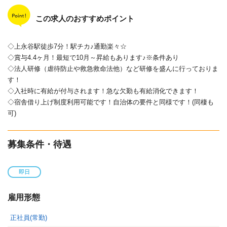
この求人のおすすめポイント
◇上永谷駅徒歩7分！駅チカ♪通勤楽々☆
◇賞与4.4ヶ月！最短で10月～昇給もあります♪※条件あり
◇法人研修（虐待防止や救急救命法他）など研修を盛んに行っておりま
す！
◇入社時に有給が付与されます！急な欠勤も有給消化できます！
◇宿舎借り上げ制度利用可能です！自治体の要件と同様です！(同棲も
可)
募集条件・待遇
即日
雇用形態
正社員(常勤)