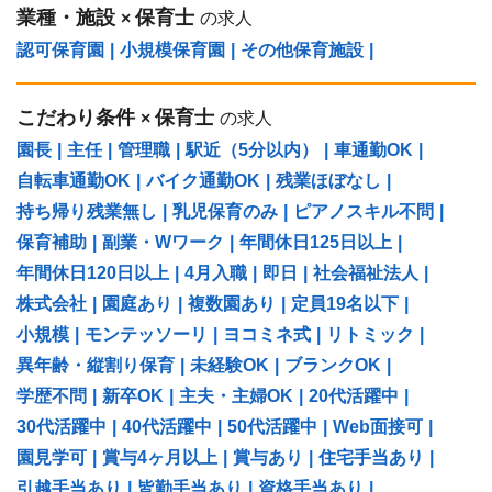
業種・施設
保育士
×
の求人
認可保育園
|
小規模保育園
|
その他保育施設
|
こだわり条件
保育士
×
の求人
園長
|
主任
|
管理職
|
駅近（5分以内）
|
車通勤OK
|
自転車通勤OK
|
バイク通勤OK
|
残業ほぼなし
|
持ち帰り残業無し
|
乳児保育のみ
|
ピアノスキル不問
|
保育補助
|
副業・Wワーク
|
年間休日125日以上
|
年間休日120日以上
|
4月入職
|
即日
|
社会福祉法人
|
株式会社
|
園庭あり
|
複数園あり
|
定員19名以下
|
小規模
|
モンテッソーリ
|
ヨコミネ式
|
リトミック
|
異年齢・縦割り保育
|
未経験OK
|
ブランクOK
|
学歴不問
|
新卒OK
|
主夫・主婦OK
|
20代活躍中
|
30代活躍中
|
40代活躍中
|
50代活躍中
|
Web面接可
|
園見学可
|
賞与4ヶ月以上
|
賞与あり
|
住宅手当あり
|
引越手当あり
|
皆勤手当あり
|
資格手当あり
|