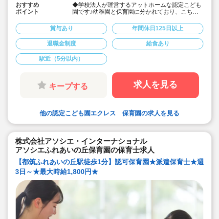
おすすめ
◆学校法人が運営するアットホームな認定こども
ポイント
園です♪幼稚園と保育園に分かれており、こちら
は保育園部分の募集となります。
◆残業少なめ！預かり保育も19時までなので、プ
賞与あり
年間休日125日以上
ライベートの時間も大事にできます。
◆一人一台パソコンが貸与されます。連絡ノート
退職金制度
給食あり
以外の書類はパソコンを使用するので、効率的に
業務を行う事が出来ます
駅近（5分以内）
◆横浜市営地下鉄ブルーライン「仲町台駅」より
徒歩3分☆
◆年間休日130日！有給消化率100％！年末年始
休暇・夏季休暇最大9日間取得可能♪
求人を見る
キープする
◆宿舎借り上げ制度あり！物件に関しては希望を
考慮できます。
◆手厚い人員配置で休みやすい環境です。
他の認定こども園エクレス 保育園の求人を見る
株式会社アソシエ・インターナショナル
アソシエふれあいの丘保育園の保育士求人
【都筑ふれあいの丘駅徒歩1分】認可保育園★派遣保育士★週
3日～★最大時給1,800円★