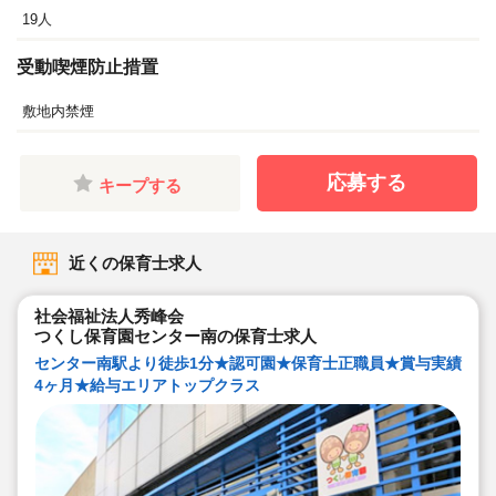
19人
受動喫煙防止措置
敷地内禁煙
応募する
キープする
近くの保育士求人
社会福祉法人秀峰会
つくし保育園センター南の保育士求人
センター南駅より徒歩1分★認可園★保育士正職員★賞与実績
4ヶ月★給与エリアトップクラス