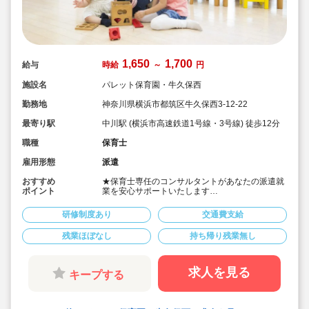
1,650
1,700
給与
時給
～
円
施設名
パレット保育園・牛久保西
勤務地
神奈川県横浜市都筑区牛久保西3-12-22
最寄り駅
中川駅 (横浜市高速鉄道1号線・3号線) 徒歩12分
職種
保育士
雇用形態
派遣
おすすめ
★保育士専任のコンサルタントがあなたの派遣就
ポイント
業を安心サポートいたします
★中川駅徒歩12分の認可保育園です
★時給1,650円～1,700円の求人です
研修制度あり
交通費支給
★時間固定でOK！ワークライフバランスの取れ
るお仕事
残業ほぼなし
持ち帰り残業無し
求人を見る
キープする