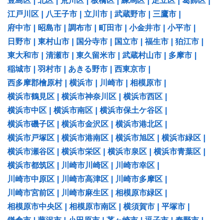
豊島区
|
北区
|
荒川区
|
板橋区
|
練馬区
|
足立区
|
葛飾区
|
江戸川区
|
八王子市
|
立川市
|
武蔵野市
|
三鷹市
|
府中市
|
昭島市
|
調布市
|
町田市
|
小金井市
|
小平市
|
日野市
|
東村山市
|
国分寺市
|
国立市
|
福生市
|
狛江市
|
東大和市
|
清瀬市
|
東久留米市
|
武蔵村山市
|
多摩市
|
稲城市
|
羽村市
|
あきる野市
|
西東京市
|
西多摩郡檜原村
|
横浜市
|
川崎市
|
相模原市
|
横浜市鶴見区
|
横浜市神奈川区
|
横浜市西区
|
横浜市中区
|
横浜市南区
|
横浜市保土ケ谷区
|
横浜市磯子区
|
横浜市金沢区
|
横浜市港北区
|
横浜市戸塚区
|
横浜市港南区
|
横浜市旭区
|
横浜市緑区
|
横浜市瀬谷区
|
横浜市栄区
|
横浜市泉区
|
横浜市青葉区
|
横浜市都筑区
|
川崎市川崎区
|
川崎市幸区
|
川崎市中原区
|
川崎市高津区
|
川崎市多摩区
|
川崎市宮前区
|
川崎市麻生区
|
相模原市緑区
|
相模原市中央区
|
相模原市南区
|
横須賀市
|
平塚市
|