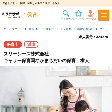
保育士の求人、転職、募集ならキララサポート保育
キララサポート
保育TOP
保育士
神奈川県
横浜市都筑区
キャリー
求人番号：324279
保育士
派遣
スリーシーズ株式会社
キャリー保育園なかまちだいの保育士求人