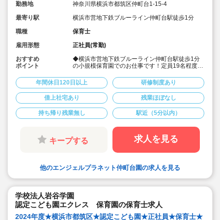
勤務地
神奈川県横浜市都筑区仲町台1-15-4
最寄り駅
横浜市営地下鉄ブルーライン仲町台駅徒歩1分
職種
保育士
雇用形態
正社員(常勤)
おすすめ
◆横浜市営地下鉄ブルーライン仲町台駅徒歩1分
ポイント
の小規模保育園でのお仕事です！定員19名程度の
小規模保育園です！
◆月給240,000円（各種手当を含む）～☆
年間休日120日以上
研修制度あり
◆残業ほぼなし、土曜日は年間イベント時のみ出
勤でプライベートとのバランスも取りやすい♪
借上社宅あり
残業ほぼなし
◆年間休日も120日！
◆幅広い年代の方々が活躍されています！
持ち帰り残業無し
駅近（5分以内）
求人を見る
キープする
他のエンジェルプラネット仲町台園の求人を見る
学校法人岩谷学園
認定こども園エクレス 保育園の保育士求人
2024年度★横浜市都筑区★認定こども園★正社員★保育士★