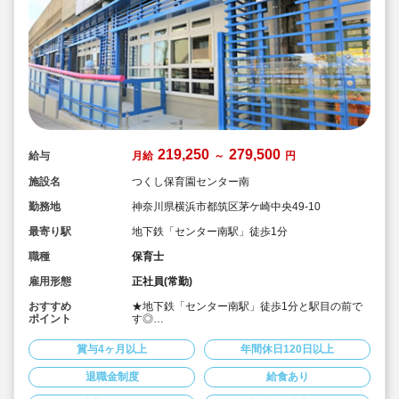
219,250
279,500
給与
月給
～
円
施設名
つくし保育園センター南
勤務地
神奈川県横浜市都筑区茅ケ崎中央49-10
最寄り駅
地下鉄「センター南駅」徒歩1分
職種
保育士
雇用形態
正社員(常勤)
おすすめ
★地下鉄「センター南駅」徒歩1分と駅目の前で
ポイント
す◎
★モデル年収：27歳で年収480万と高額！
★定年の65歳で昇給は止まりますが、賞与と処遇
賞与4ヶ月以上
年間休日120日以上
改善は満額でます！
★駅チカですが車通勤もOKです！法人から3,000
退職金制度
給食あり
円の負担金でます♪
★定員70名のアットホームな保育園です。寄り添