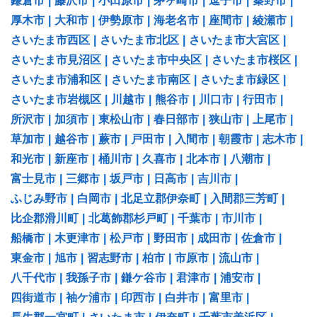
鎌倉市
|
藤沢市
|
小田原市
|
茅ヶ崎市
|
逗子市
|
秦野市
|
厚木市
|
大和市
|
伊勢原市
|
海老名市
|
座間市
|
綾瀬市
|
さいたま市西区
|
さいたま市北区
|
さいたま市大宮区
|
さいたま市見沼区
|
さいたま市中央区
|
さいたま市桜区
|
さいたま市浦和区
|
さいたま市南区
|
さいたま市緑区
|
さいたま市岩槻区
|
川越市
|
熊谷市
|
川口市
|
行田市
|
所沢市
|
加須市
|
東松山市
|
春日部市
|
狭山市
|
上尾市
|
草加市
|
越谷市
|
蕨市
|
戸田市
|
入間市
|
朝霞市
|
志木市
|
和光市
|
新座市
|
桶川市
|
久喜市
|
北本市
|
八潮市
|
富士見市
|
三郷市
|
坂戸市
|
日高市
|
吉川市
|
ふじみ野市
|
白岡市
|
北足立郡伊奈町
|
入間郡三芳町
|
比企郡滑川町
|
北葛飾郡杉戸町
|
千葉市
|
市川市
|
船橋市
|
木更津市
|
松戸市
|
野田市
|
成田市
|
佐倉市
|
東金市
|
旭市
|
習志野市
|
柏市
|
市原市
|
流山市
|
八千代市
|
我孫子市
|
鎌ケ谷市
|
君津市
|
浦安市
|
四街道市
|
袖ケ浦市
|
印西市
|
白井市
|
富里市
|