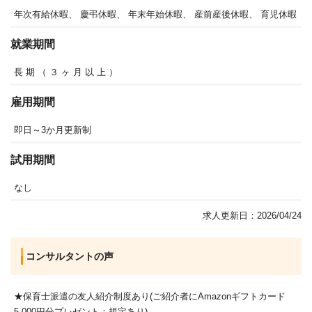
年次有給休暇、
慶弔休暇、
年末年始休暇、
産前産後休暇、
育児休暇
就業期間
長
期
（
３
ヶ
月
以
上
）
雇用期間
即日～3か月更新制
試用期間
なし
求人更新日：2026/04/24
コンサルタントの声
★保育士派遣の友人紹介制度あり(ご紹介者にAmazonギフトカード
5,000円分プレゼント：規定あり)