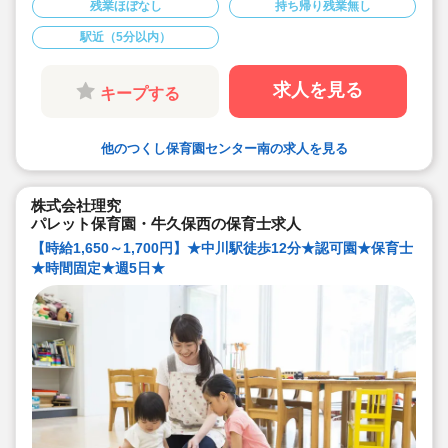
残業ほぼなし
持ち帰り残業無し
った保育が出来ます！
★横浜市の配置基準の＋5名の加算に向け常に満
たされた配置をされています！業務負担少ないで
駅近（5分以内）
す！
★処遇改善手当は、新卒の保育士さんでも昨年実
績年間40万程度(賞与は別) 処遇改善は保育士さ
求人を見る
キープする
んに全てそのまま還元しています！
★借上社宅制度利用可能(横浜市制度通りで法人の
規定はなし)、退職金制度あり！福利厚生充実♪
★常勤職員の割合が高く働きやすい環境です。
他のつくし保育園センター南の求人を見る
★法人独自の取り組みとして、『環境育』『体験
型プログラム』を通して、子どもたちの『生きる
力』を育みます！
★異文化を子ども達に知ってもらうために外国人
株式会社理究
講師を雇っています！
★子供たちの感性を大切にされている法人さんで
パレット保育園・牛久保西の保育士求人
す！
★食育活動において畑活動を行い、種・苗を植
【時給1,650～1,700円】★中川駅徒歩12分★認可園★保育士
え、栽培し、収穫をする過程を畑を借りて都会に
★時間固定★週5日★
いながら土いじりをする食育活動を行っていま
す！
★法人で育休・産休実績あり・他特別休暇（結
婚・主産・忌引き等）あり
★処遇改善とは別で賞与4.0ヶ月分！待遇・福利
厚生面も良く人気の法人です♪
★未経験やブランクのある方も歓迎！