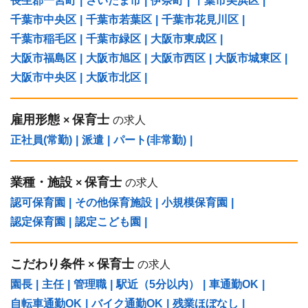
長生郡一宮町
|
さいたま市
|
伊奈町
|
千葉市美浜区
|
千葉市中央区
|
千葉市若葉区
|
千葉市花見川区
|
千葉市稲毛区
|
千葉市緑区
|
大阪市東成区
|
大阪市福島区
|
大阪市旭区
|
大阪市西区
|
大阪市城東区
|
大阪市中央区
|
大阪市北区
|
雇用形態
保育士
×
の求人
正社員(常勤)
|
派遣
|
パート(非常勤)
|
業種・施設
保育士
×
の求人
認可保育園
|
その他保育施設
|
小規模保育園
|
認定保育園
|
認定こども園
|
こだわり条件
保育士
×
の求人
園長
|
主任
|
管理職
|
駅近（5分以内）
|
車通勤OK
|
自転車通勤OK
|
バイク通勤OK
|
残業ほぼなし
|