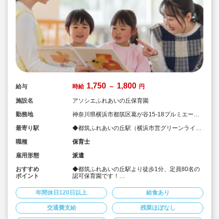
1,750
1,800
給与
時給
～
円
施設名
アソシエふれあいの丘保育園
勤務地
神奈川県横浜市都筑区葛が谷15-18プルミエール
ふれあいの丘１F
最寄り駅
◆都筑ふれあいの丘駅（横浜市営グリーンライ
ン）
職種
保育士
雇用形態
派遣
おすすめ
◆都筑ふれあいの丘駅より徒歩1分、定員80名の
ポイント
認可保育園です！
◆時給1,750円～1,800円でご案内！
◆週3日～勤務可能です！
年間休日120日以上
給食あり
キララサポートで派遣就業する3つのメリット
交通費支給
残業ほぼなし
・求人提案から就業後のサポートまで専任コンサ
ルタントが細やかに対応します