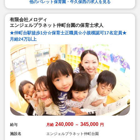
他のパレット保育園・牛久保西の求人を見る
有限会社メロディ
エンジェルプラネット仲町台園の保育士求人
★仲町台駅徒歩1分☆保育士正職員☆小規模認可17名定員★
月給24万以上
240,000
345,000
給与
月給
～
円
施設名
エンジェルプラネット仲町台園