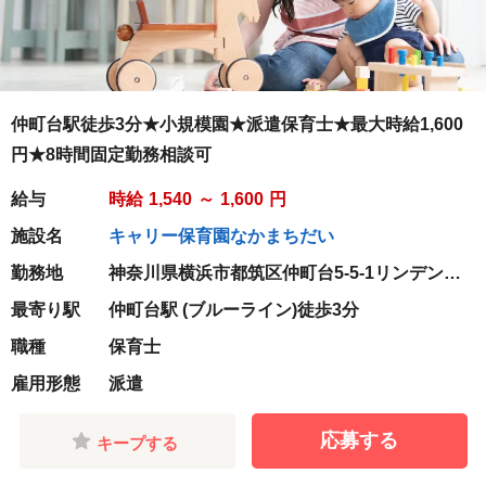
仲町台駅徒歩3分★小規模園★派遣保育士★最大時給1,600
円★8時間固定勤務相談可
給与
時給
1,540
～
1,600
円
施設名
キャリー保育園なかまちだい
勤務地
神奈川県横浜市都筑区仲町台5-5-1リンデンハ
イム仲町台1階C-1号室
最寄り駅
仲町台駅 (ブルーライン)徒歩3分
職種
保育士
雇用形態
派遣
応募する
キープする