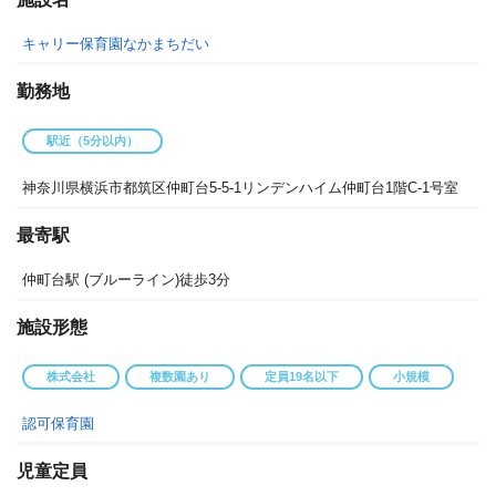
キャリー保育園なかまちだい
勤務地
駅近（5分以内）
神奈川県横浜市都筑区仲町台5-5-1リンデンハイム仲町台1階C-1号室
最寄駅
仲町台駅 (ブルーライン)徒歩3分
施設形態
株式会社
複数園あり
定員19名以下
小規模
認可保育園
児童定員