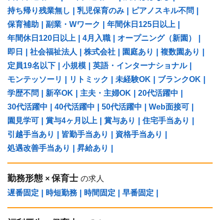
持ち帰り残業無し
|
乳児保育のみ
|
ピアノスキル不問
|
保育補助
|
副業・Wワーク
|
年間休日125日以上
|
年間休日120日以上
|
4月入職
|
オープニング（新園）
|
即日
|
社会福祉法人
|
株式会社
|
園庭あり
|
複数園あり
|
定員19名以下
|
小規模
|
英語・インターナショナル
|
モンテッソーリ
|
リトミック
|
未経験OK
|
ブランクOK
|
学歴不問
|
新卒OK
|
主夫・主婦OK
|
20代活躍中
|
30代活躍中
|
40代活躍中
|
50代活躍中
|
Web面接可
|
園見学可
|
賞与4ヶ月以上
|
賞与あり
|
住宅手当あり
|
引越手当あり
|
皆勤手当あり
|
資格手当あり
|
処遇改善手当あり
|
昇給あり
|
勤務形態
保育士
×
の求人
遅番固定
|
時短勤務
|
時間固定
|
早番固定
|