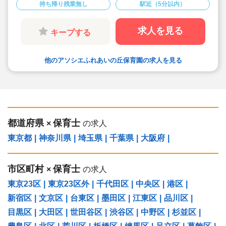
持ち帰り残業無し
駅近（5分以内）
・手当や福利厚生については当社独自のサービス
もご用意しています
・保育園も運営している会社だからこそ保育士目
線に立ったサポートに定評があります
求人を見る
キープする
勤務条件など、お気軽にご相談ください♪
他のアソシエふれあいの丘保育園の求人を見る
都道府県
保育士
×
の求人
東京都
|
神奈川県
|
埼玉県
|
千葉県
|
大阪府
|
市区町村
保育士
×
の求人
東京23区
|
東京23区外
|
千代田区
|
中央区
|
港区
|
新宿区
|
文京区
|
台東区
|
墨田区
|
江東区
|
品川区
|
目黒区
|
大田区
|
世田谷区
|
渋谷区
|
中野区
|
杉並区
|