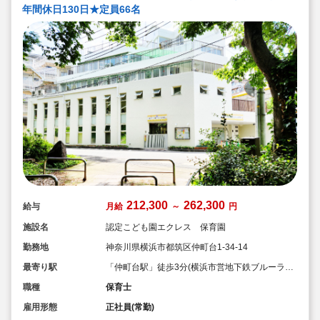
年間休日130日★定員66名
212,300
262,300
給与
月給
～
円
施設名
認定こども園エクレス 保育園
勤務地
神奈川県横浜市都筑区仲町台1-34-14
最寄り駅
「仲町台駅」徒歩3分(横浜市営地下鉄ブルーライ
ン)
職種
保育士
雇用形態
正社員(常勤)