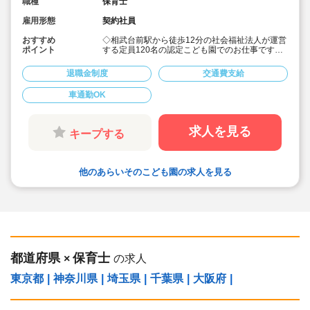
職種
保育士
雇用形態
契約社員
おすすめ
◇相武台前駅から徒歩12分の社会福祉法人が運営
ポイント
する定員120名の認定こども園でのお仕事です！
◇自転車、バイクでの通勤もOK（駐輪場あ
り）！
退職金制度
交通費支給
◇3年勤務後に正職員登用の機会あり！
◇賞与実績4.2ヶ月（初年度は3.8ヶ月）☆
車通勤OK
◇年間を通じて、JR相模線の相武台下駅付近の田
んぼ、畑を利用して田植えをしたり様々な作物の
収穫をしたりしています♪
求人を見る
キープする
他のあらいそのこども園の求人を見る
都道府県
保育士
×
の求人
東京都
|
神奈川県
|
埼玉県
|
千葉県
|
大阪府
|