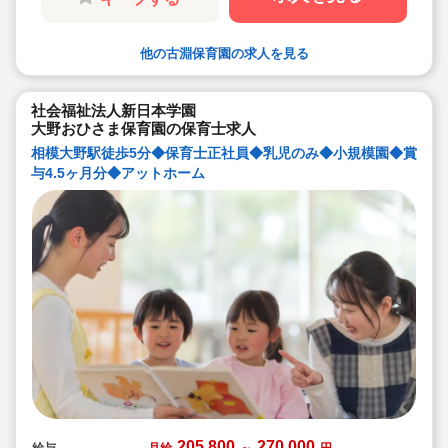
クのある方も安心して働くことができます。
◆育児休暇取得実績もございますので、ライフイ
ベントに合わせて長く働ける保育園です
他の古淵保育園の求人を見る
社会福祉法人新日本学園
大野おひさま保育園の保育士求人
相模大野駅徒歩5分◆保育士正社員◆乳児のみ◆小規模園◆賞
与4.5ヶ月分◆アットホーム
205,800
270,000
給与
月給
～
円