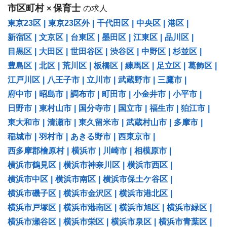
市区町村
保育士
×
の求人
東京23区
|
東京23区外
|
千代田区
|
中央区
|
港区
|
新宿区
|
文京区
|
台東区
|
墨田区
|
江東区
|
品川区
|
目黒区
|
大田区
|
世田谷区
|
渋谷区
|
中野区
|
杉並区
|
豊島区
|
北区
|
荒川区
|
板橋区
|
練馬区
|
足立区
|
葛飾区
|
江戸川区
|
八王子市
|
立川市
|
武蔵野市
|
三鷹市
|
府中市
|
昭島市
|
調布市
|
町田市
|
小金井市
|
小平市
|
日野市
|
東村山市
|
国分寺市
|
国立市
|
福生市
|
狛江市
|
東大和市
|
清瀬市
|
東久留米市
|
武蔵村山市
|
多摩市
|
稲城市
|
羽村市
|
あきる野市
|
西東京市
|
西多摩郡檜原村
|
横浜市
|
川崎市
|
相模原市
|
横浜市鶴見区
|
横浜市神奈川区
|
横浜市西区
|
横浜市中区
|
横浜市南区
|
横浜市保土ケ谷区
|
横浜市磯子区
|
横浜市金沢区
|
横浜市港北区
|
横浜市戸塚区
|
横浜市港南区
|
横浜市旭区
|
横浜市緑区
|
横浜市瀬谷区
|
横浜市栄区
|
横浜市泉区
|
横浜市青葉区
|