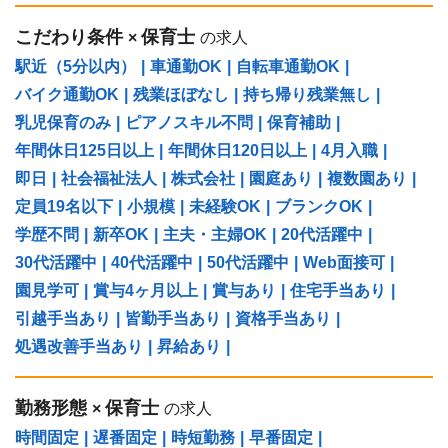
こだわり条件
保育士
×
の求人
駅近（5分以内）
|
車通勤OK
|
自転車通勤OK
|
バイク通勤OK
|
残業ほぼなし
|
持ち帰り残業無し
|
乳児保育のみ
|
ピアノスキル不問
|
保育補助
|
年間休日125日以上
|
年間休日120日以上
|
4月入職
|
即日
|
社会福祉法人
|
株式会社
|
園庭あり
|
複数園あり
|
定員19名以下
|
小規模
|
未経験OK
|
ブランクOK
|
学歴不問
|
新卒OK
|
主夫・主婦OK
|
20代活躍中
|
30代活躍中
|
40代活躍中
|
50代活躍中
|
Web面接可
|
園見学可
|
賞与4ヶ月以上
|
賞与あり
|
住宅手当あり
|
引越手当あり
|
皆勤手当あり
|
資格手当あり
|
処遇改善手当あり
|
昇給あり
|
勤務形態
保育士
×
の求人
時間固定
|
遅番固定
|
時短勤務
|
早番固定
|