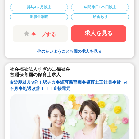
ループに分けて保育をしている為一人に負担がか
かることがございません。
賞与4ヶ月以上
年間休日125日以上
★賞与実績4.5ヶ月分！高待遇！月給19.5万円以
上☆休日はしっかりと取れる為プライベートと両
退職金制度
給食あり
立してご勤務頂けます。
★自然を生かした保育が特色♪
★土曜日は月1回程度☆嬉しい振替休あり♪
★幅広い年代、新卒～ベテラン保育士まで様々な
求人を見る
キープする
職員が活躍しております！
★5歳児はネイチャーインストラクターを招き、
月2回程度自然と触れ合う活動をしています♪
★頑張りが評価されやすい環境ですので、成長し
他のたいようこども園の求人を見る
たい保育士にピッタリな職場です♪
社会福祉法人すぎのこ福祉会
古淵保育園の保育士求人
古淵駅徒歩3分！駅チカ◆認可保育園◆保育士正社員◆賞与4
ヶ月◆処遇改善ⅠⅡⅢ直接還元