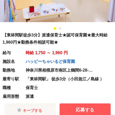
【東林間駅徒歩3分】派遣保育士★認可保育園★最大時給
1,960円★勤務条件相談可能★
給与
時給
1,750
～
1,960
円
施設名
ハッピーちゃいるど保育園
勤務地
神奈川県相模原市南区上鶴間6-28-
7PROSPER-K 1階
最寄り駅
「東林間駅」 徒歩3分（小田急江ノ島線 ）
職種
保育士
雇用形態
派遣
応募する
キープする