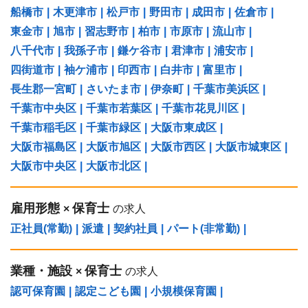
船橋市
|
木更津市
|
松戸市
|
野田市
|
成田市
|
佐倉市
|
東金市
|
旭市
|
習志野市
|
柏市
|
市原市
|
流山市
|
八千代市
|
我孫子市
|
鎌ケ谷市
|
君津市
|
浦安市
|
四街道市
|
袖ケ浦市
|
印西市
|
白井市
|
富里市
|
長生郡一宮町
|
さいたま市
|
伊奈町
|
千葉市美浜区
|
千葉市中央区
|
千葉市若葉区
|
千葉市花見川区
|
千葉市稲毛区
|
千葉市緑区
|
大阪市東成区
|
大阪市福島区
|
大阪市旭区
|
大阪市西区
|
大阪市城東区
|
大阪市中央区
|
大阪市北区
|
雇用形態
保育士
×
の求人
正社員(常勤)
|
派遣
|
契約社員
|
パート(非常勤)
|
業種・施設
保育士
×
の求人
認可保育園
|
認定こども園
|
小規模保育園
|