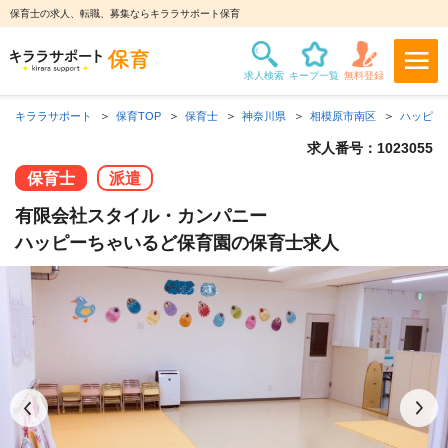
保育士の求人、転職、募集ならキララサポート保育
キララサポート
保育TOP
保育士
神奈川県
相模原市南区
ハッピー
求人番号：1023055
保育士
派遣
有限会社スタイル・カンパニー
ハッピーちゃいるど保育園の保育士求人