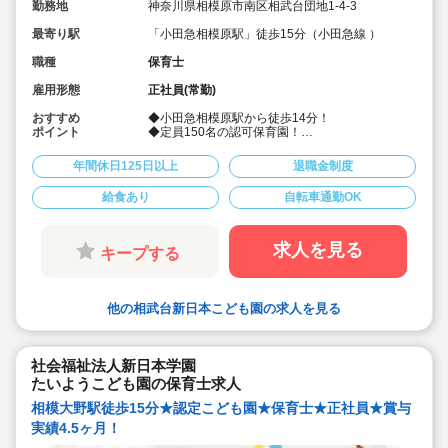
勤務地
神奈川県相模原市南区相武台団地1-4-3
最寄り駅
「小田急相模原駅」徒歩15分（小田急線 ）
職種
保育士
雇用形態
正社員(常勤)
おすすめ
◆小田急相模原駅から徒歩14分！
ポイント
◆定員150名の認可保育園！
◆賞与年2回の計4.5ヶ月の高待遇！育児休暇取得
実績あり♪
年間休日125日以上
退職金制度
◆退職金等福利厚生も充実しています！
◆頑張りが評価される風通しの良い職場です！
給食あり
自転車通勤OK
求人を見る
キープする
他の相武台新日本こども園の求人を見る
社会福祉法人新日本学園
たいようこども園の保育士求人
相模大野駅徒歩15分★認定こども園★保育士★正社員★賞与
実績4.5ヶ月！