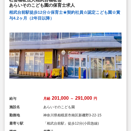
あらいそのこども園の保育士求人
相武台前駅徒歩12分☆保育士★契約社員☆認定こども園☆賞
与4.2ヶ月（2年目以降）
201,000
291,000
給与
月給
～
円
施設名
あらいそのこども園
勤務地
神奈川県相模原市南区新磯野3-22-15
最寄り駅
「相武台前駅」徒歩12分(小田急線)