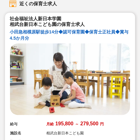
近くの保育士求人
社会福祉法人新日本学園
相武台新日本こども園の保育士求人
小田急相模原駅徒歩14分◆認可保育園◆保育士正社員◆賞与
4.5か月分
195,800
279,500
給与
月給
～
円
施設名
相武台新日本こども園