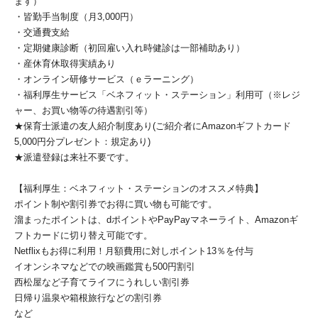
ます）
・皆勤手当制度（月3,000円）
・交通費支給
・定期健康診断（初回雇い入れ時健診は一部補助あり）
・産休育休取得実績あり
・オンライン研修サービス（ｅラーニング）
・福利厚生サービス「ベネフィット・ステーション」利用可（※レジ
ャー、お買い物等の待遇割引等）
★保育士派遣の友人紹介制度あり(ご紹介者にAmazonギフトカード
5,000円分プレゼント：規定あり)
★派遣登録は来社不要です。
【福利厚生：ベネフィット・ステーションのオススメ特典】
ポイント制や割引券でお得に買い物も可能です。
溜まったポイントは、dポイントやPayPayマネーライト、Amazonギ
フトカードに切り替え可能です。
Netflixもお得に利用！月額費用に対しポイント13％を付与
イオンシネマなどでの映画鑑賞も500円割引
西松屋など子育てライフにうれしい割引券
日帰り温泉や箱根旅行などの割引券
など