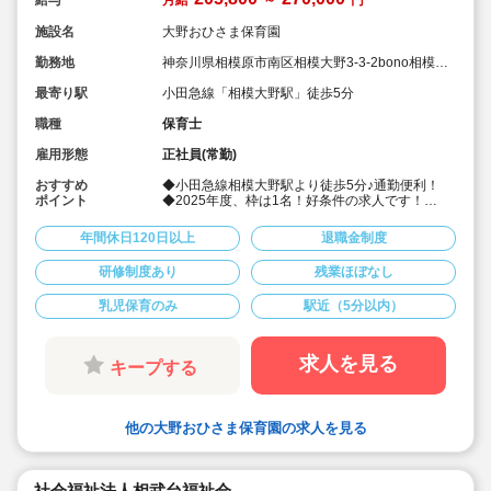
施設名
大野おひさま保育園
勤務地
神奈川県相模原市南区相模大野3-3-2bono相模大
野サウスモール2F
最寄り駅
小田急線「相模大野駅」徒歩5分
職種
保育士
雇用形態
正社員(常勤)
おすすめ
◆小田急線相模大野駅より徒歩5分♪通勤便利！
ポイント
◆2025年度、枠は1名！好条件の求人です！
◆天気の良い日には戸外活動や姉妹園と合同で行
事を行ったり、小規模園でありながら子どもたち
年間休日120日以上
退職金制度
に様々な経験の場を用意してます♪
◆月給205,800～賞与年3回4.5ヶ月分の実績あ
研修制度あり
残業ほぼなし
り！
◆年間休日120日以上☆プライベートも大切にし
乳児保育のみ
駅近（5分以内）
ながらお仕事できます。
◆0～2歳児19名小規模保育園！園児一人ひとりに
寄り添った保育を心がけています。
求人を見る
キープする
他の大野おひさま保育園の求人を見る
社会福祉法人相武台福祉会