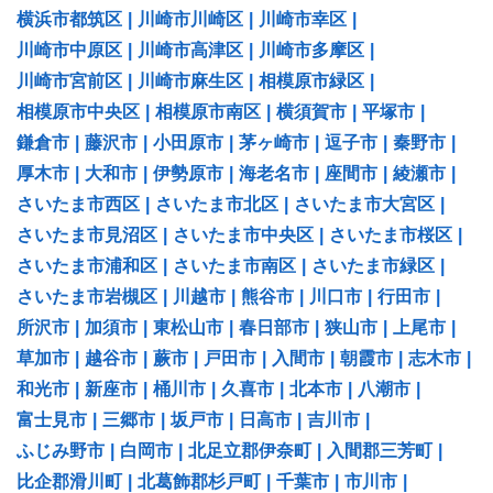
横浜市都筑区
|
川崎市川崎区
|
川崎市幸区
|
川崎市中原区
|
川崎市高津区
|
川崎市多摩区
|
川崎市宮前区
|
川崎市麻生区
|
相模原市緑区
|
相模原市中央区
|
相模原市南区
|
横須賀市
|
平塚市
|
鎌倉市
|
藤沢市
|
小田原市
|
茅ヶ崎市
|
逗子市
|
秦野市
|
厚木市
|
大和市
|
伊勢原市
|
海老名市
|
座間市
|
綾瀬市
|
さいたま市西区
|
さいたま市北区
|
さいたま市大宮区
|
さいたま市見沼区
|
さいたま市中央区
|
さいたま市桜区
|
さいたま市浦和区
|
さいたま市南区
|
さいたま市緑区
|
さいたま市岩槻区
|
川越市
|
熊谷市
|
川口市
|
行田市
|
所沢市
|
加須市
|
東松山市
|
春日部市
|
狭山市
|
上尾市
|
草加市
|
越谷市
|
蕨市
|
戸田市
|
入間市
|
朝霞市
|
志木市
|
和光市
|
新座市
|
桶川市
|
久喜市
|
北本市
|
八潮市
|
富士見市
|
三郷市
|
坂戸市
|
日高市
|
吉川市
|
ふじみ野市
|
白岡市
|
北足立郡伊奈町
|
入間郡三芳町
|
比企郡滑川町
|
北葛飾郡杉戸町
|
千葉市
|
市川市
|