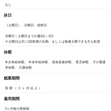
なし
休日
（土曜日）、日曜日、祝祭日
月曜日～土曜日までの週4日～5日
※土曜日は月に1回程度の出勤、もしくは毎週土曜できる方も歓迎
休暇
年次有給休暇、
年末年始休暇、
産前産後休暇、
育児休暇、
子の看護
等休暇、
介護休暇
就業期間
長
期
（
３
ヶ
月
以
上
）
雇用期間
3ヶ月毎の更新制