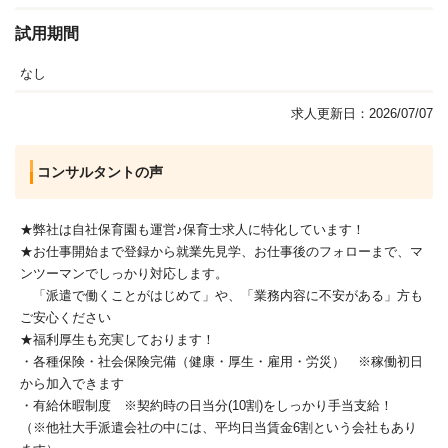
試用期間
なし
求人更新日：2026/07/07
コンサルタントの声
★弊社は自社保育園も運営♪保育士求人に特化しています！
★お仕事開始まで登録から就業先見学、お仕事後のフォローまで、マ
ンツーマンでしっかり対応します。
「派遣で働くことがはじめて」や、「業務内容に不安がある」方も
ご安心ください
★福利厚生も充実しております！
・各種保険・社会保険完備（健康・厚生・雇用・労災） ※稼働初日
から加入できます
・有給休暇制度 ※契約時の日当分(10割)をしっかり手当支給！
（※他社大手派遣会社の中には、平均日当賃金6割という会社もあり