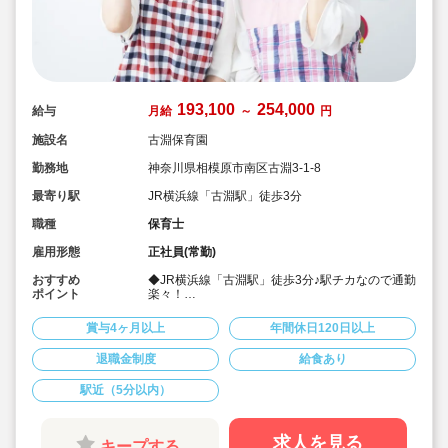
193,100
254,000
給与
月給
～
円
施設名
古淵保育園
勤務地
神奈川県相模原市南区古淵3-1-8
最寄り駅
JR横浜線「古淵駅」徒歩3分
職種
保育士
雇用形態
正社員(常勤)
おすすめ
◆JR横浜線「古淵駅」徒歩3分♪駅チカなので通勤
ポイント
楽々！
◆処遇改善はⅠⅡⅢ共に、該当の方にそのまま全
額を一時金として支給されています！
賞与4ヶ月以上
年間休日120日以上
◆賞与実績4.0か月！退職金制度ありと高待遇求
人です！
退職金制度
給食あり
◆職員の定着率も高く、職員関係も良好な環境で
す☆
駅近（5分以内）
◆年間休日120日以上！残業も少ないためプライ
ベートと両立してご勤務いただけます。
◆園内研修・法人研修・外部研修など様々な研修
制度が充実しておりますので、未経験者・ブラン
求人を見る
キープする