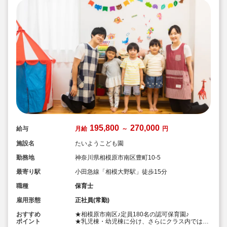
195,800
270,000
給与
月給
～
円
施設名
たいようこども園
勤務地
神奈川県相模原市南区豊町10-5
最寄り駅
小田急線「相模大野駅」徒歩15分
職種
保育士
雇用形態
正社員(常勤)
おすすめ
★相模原市南区♪定員180名の認可保育園♪
ポイント
★乳児棟・幼児棟に分け、さらにクラス内ではグ