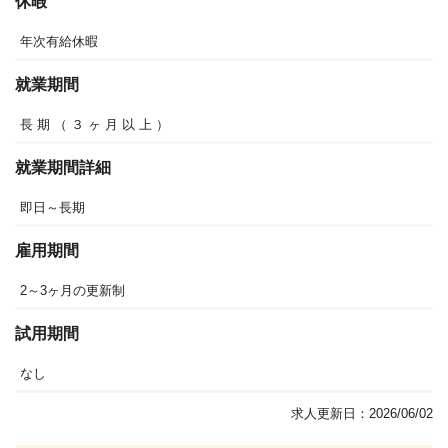
休暇
年次有給休暇
就業期間
長
期
（
３
ヶ
月
以
上
）
就業期間詳細
即日～長期
雇用期間
2～3ヶ月の更新制
試用期間
なし
求人更新日：2026/06/02