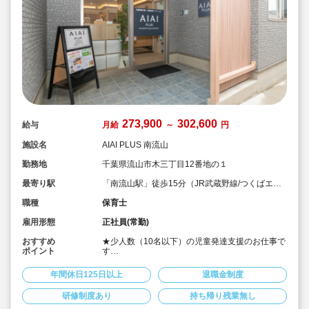
273,900
302,600
給与
月給
～
円
施設名
AIAI PLUS 南流山
勤務地
千葉県流山市木三丁目12番地の１
最寄り駅
「南流山駅」徒歩15分（JR武蔵野線/つくばエク
スプレス）
職種
保育士
雇用形態
正社員(常勤)
おすすめ
★少人数（10名以下）の児童発達支援のお仕事で
ポイント
す
★主に2歳前後～就学前のお子さま対象
★発達に特性のある子どもたちへ、個別および小
年間休日125日以上
退職金制度
集団での療育支援を行います。
★運動・学習・生活スキルなど、成長段階に合わ
研修制度あり
持ち帰り残業無し
せたプログラムを提供。 子ども一人ひとりの成長
に合わせた関わりを大切にしながら支援していた