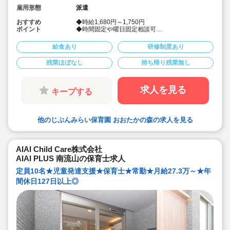
雇用形態
派遣
おすすめ
◆時給1,680円～1,750円
ポイント
◆時間固定や曜日固定相談可
◆社会保険完備！
◆皆勤手当あり♪
給食あり
研修制度あり
◆派遣でのお仕事
残業ほぼなし
持ち帰り残業無し
求人を見る
キープする
他のじぶんみらい保育園 おおたかの森の求人を見る
AIAI Child Care株式会社
AIAI PLUS 南流山の保育士求人
定員10名★児童発達支援★保育士★常勤★月給27.3万～★年
間休日127日以上◎