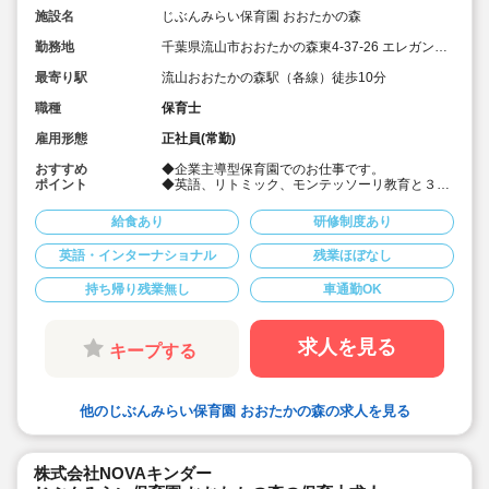
施設名
じぶんみらい保育園 おおたかの森
勤務地
千葉県流山市おおたかの森東4-37-26 エレガンテ
マノワール101号室
最寄り駅
流山おおたかの森駅（各線）徒歩10分
職種
保育士
雇用形態
正社員(常勤)
おすすめ
◆企業主導型保育園でのお仕事です。
ポイント
◆英語、リトミック、モンテッソーリ教育と３つ
の教育プログラムを取り入れています。
◆英語力不問
給食あり
研修制度あり
◆車通勤可
英語・インターナショナル
残業ほぼなし
持ち帰り残業無し
車通勤OK
求人を見る
キープする
他のじぶんみらい保育園 おおたかの森の求人を見る
株式会社NOVAキンダー