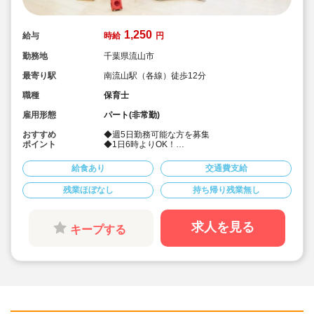
1,250
給与
時給
円
勤務地
千葉県流山市
最寄り駅
南流山駅（各線）徒歩12分
職種
保育士
雇用形態
パート(非常勤)
おすすめ
◆週5日勤務可能な方を募集
ポイント
◆1日6時よりOK！
◆子どもたちの考えやペースを大事にした保育を
しています！
給食あり
交通費支給
◆保育園を家庭・地域にもひらけた第ニの
「home」として考えています
残業ほぼなし
持ち帰り残業無し
◆スタッフが自然とお互いに助け合える風土の当
法人。研修で教えるだけでなく、先輩スタッフが
丁寧にフォローします
◆風通し良く業務に不安を感じるという方もご安
求人を見る
キープする
心ください