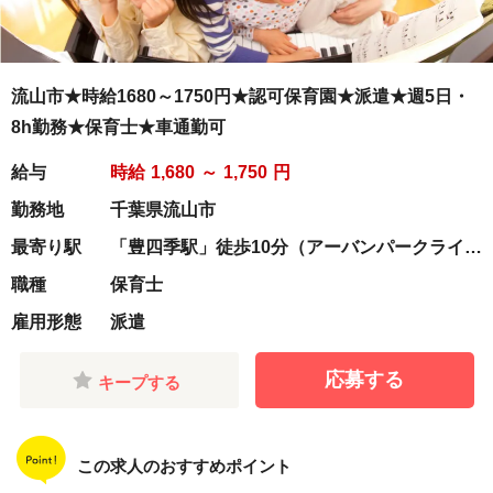
流山市★時給1680～1750円★認可保育園★派遣★週5日・
8h勤務★保育士★車通勤可
給与
時給
1,680
～
1,750
円
勤務地
千葉県流山市
最寄り駅
「豊四季駅」徒歩10分（アーバンパークライ
ン）
職種
保育士
雇用形態
派遣
応募する
キープする
この求人のおすすめポイント