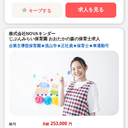
仕事始めも安心して働けます◎
◇育児休暇はお子様が3歳になるまで取得可。育
求人を見る
キープする
産休・看護休暇は男女ともに取得実績多数！
◇その他、介護休暇や企業給付型年金など、ライ
フステージに合わせて職員をサポートする制度が
充実しています♪
◇残業は法人全体で月3時間(日平均9分程度)に抑
えており、昇給の基準もしっかりしていて長く働
株式会社NOVAキンダー
きたくなる環境が整っています。
じぶんみらい保育園 おおたかの森の保育士求人
企業主導型保育園★流山市★正社員★保育士★車通勤可
253,000
給与
月給
円