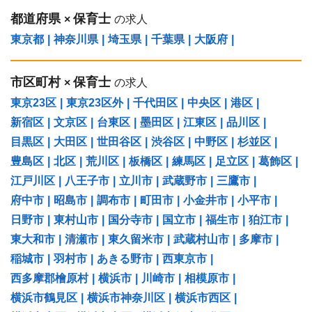
都道府県
保育士
×
の求人
東京都
|
神奈川県
|
埼玉県
|
千葉県
|
大阪府
|
市区町村
保育士
×
の求人
東京23区
|
東京23区外
|
千代田区
|
中央区
|
港区
|
新宿区
|
文京区
|
台東区
|
墨田区
|
江東区
|
品川区
|
目黒区
|
大田区
|
世田谷区
|
渋谷区
|
中野区
|
杉並区
|
豊島区
|
北区
|
荒川区
|
板橋区
|
練馬区
|
足立区
|
葛飾区
|
江戸川区
|
八王子市
|
立川市
|
武蔵野市
|
三鷹市
|
府中市
|
昭島市
|
調布市
|
町田市
|
小金井市
|
小平市
|
日野市
|
東村山市
|
国分寺市
|
国立市
|
福生市
|
狛江市
|
東大和市
|
清瀬市
|
東久留米市
|
武蔵村山市
|
多摩市
|
稲城市
|
羽村市
|
あきる野市
|
西東京市
|
西多摩郡檜原村
|
横浜市
|
川崎市
|
相模原市
|
横浜市鶴見区
|
横浜市神奈川区
|
横浜市西区
|