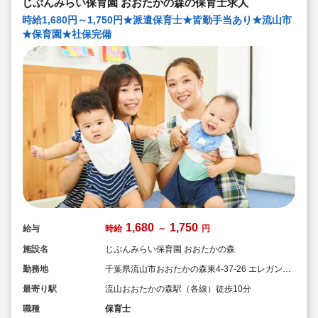
じぶんみらい保育園 おおたかの森の保育士求人
時給1,680円～1,750円★派遣保育士★皆勤手当あり★流山市
★保育園★社保完備
1,680
1,750
給与
時給
～
円
施設名
じぶんみらい保育園 おおたかの森
勤務地
千葉県流山市おおたかの森東4-37-26 エレガンテ
マノワール101号室
最寄り駅
流山おおたかの森駅（各線）徒歩10分
職種
保育士