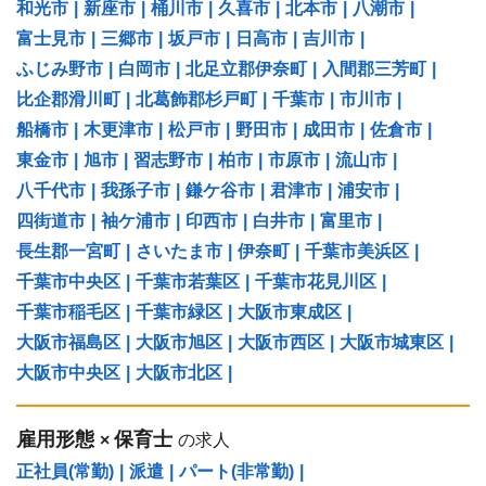
和光市
|
新座市
|
桶川市
|
久喜市
|
北本市
|
八潮市
|
富士見市
|
三郷市
|
坂戸市
|
日高市
|
吉川市
|
ふじみ野市
|
白岡市
|
北足立郡伊奈町
|
入間郡三芳町
|
比企郡滑川町
|
北葛飾郡杉戸町
|
千葉市
|
市川市
|
船橋市
|
木更津市
|
松戸市
|
野田市
|
成田市
|
佐倉市
|
東金市
|
旭市
|
習志野市
|
柏市
|
市原市
|
流山市
|
八千代市
|
我孫子市
|
鎌ケ谷市
|
君津市
|
浦安市
|
四街道市
|
袖ケ浦市
|
印西市
|
白井市
|
富里市
|
長生郡一宮町
|
さいたま市
|
伊奈町
|
千葉市美浜区
|
千葉市中央区
|
千葉市若葉区
|
千葉市花見川区
|
千葉市稲毛区
|
千葉市緑区
|
大阪市東成区
|
大阪市福島区
|
大阪市旭区
|
大阪市西区
|
大阪市城東区
|
大阪市中央区
|
大阪市北区
|
雇用形態
保育士
×
の求人
正社員(常勤)
|
派遣
|
パート(非常勤)
|