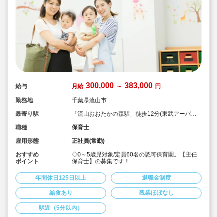
300,000
383,000
給与
月給
～
円
勤務地
千葉県流山市
最寄り駅
「流山おおたかの森駅」徒歩12分(東武アーバン
パークライン/つくばエクスプレス)
職種
保育士
雇用形態
正社員(常勤)
おすすめ
◇0～5歳児対象/定員60名の認可保育園。【主任
ポイント
保育士】の募集です！
◇「流山おおたかの森駅」から徒歩12分
◇月給300,000円〜383,000円☆賞与3ヶ月
年間休日125日以上
退職金制度
◇給与は経験を考慮して加算！※(経験年数
×3,000円が基準)
給食あり
残業ほぼなし
◇年間休日125日！プライベートの時間もしっか
り確保。夏季と年末に連休あり♪
駅近（5分以内）
◇借上げ社宅利用可！自己負担0円～☆
◇有給休暇を入社時に3日付与しているので、お