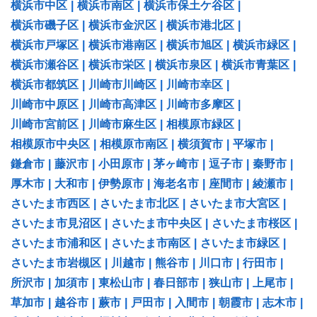
横浜市中区
|
横浜市南区
|
横浜市保土ケ谷区
|
横浜市磯子区
|
横浜市金沢区
|
横浜市港北区
|
横浜市戸塚区
|
横浜市港南区
|
横浜市旭区
|
横浜市緑区
|
横浜市瀬谷区
|
横浜市栄区
|
横浜市泉区
|
横浜市青葉区
|
横浜市都筑区
|
川崎市川崎区
|
川崎市幸区
|
川崎市中原区
|
川崎市高津区
|
川崎市多摩区
|
川崎市宮前区
|
川崎市麻生区
|
相模原市緑区
|
相模原市中央区
|
相模原市南区
|
横須賀市
|
平塚市
|
鎌倉市
|
藤沢市
|
小田原市
|
茅ヶ崎市
|
逗子市
|
秦野市
|
厚木市
|
大和市
|
伊勢原市
|
海老名市
|
座間市
|
綾瀬市
|
さいたま市西区
|
さいたま市北区
|
さいたま市大宮区
|
さいたま市見沼区
|
さいたま市中央区
|
さいたま市桜区
|
さいたま市浦和区
|
さいたま市南区
|
さいたま市緑区
|
さいたま市岩槻区
|
川越市
|
熊谷市
|
川口市
|
行田市
|
所沢市
|
加須市
|
東松山市
|
春日部市
|
狭山市
|
上尾市
|
草加市
|
越谷市
|
蕨市
|
戸田市
|
入間市
|
朝霞市
|
志木市
|