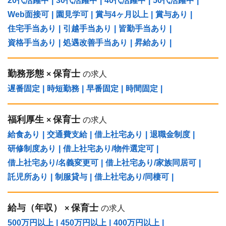
20代活躍中
|
30代活躍中
|
40代活躍中
|
50代活躍中
|
Web面接可
|
園見学可
|
賞与4ヶ月以上
|
賞与あり
|
住宅手当あり
|
引越手当あり
|
皆勤手当あり
|
資格手当あり
|
処遇改善手当あり
|
昇給あり
|
勤務形態
保育士
×
の求人
遅番固定
|
時短勤務
|
早番固定
|
時間固定
|
福利厚生
保育士
×
の求人
給食あり
|
交通費支給
|
借上社宅あり
|
退職金制度
|
研修制度あり
|
借上社宅あり/物件選定可
|
借上社宅あり/名義変更可
|
借上社宅あり/家族同居可
|
託児所あり
|
制服貸与
|
借上社宅あり/同棲可
|
給与（年収）
保育士
×
の求人
500万円以上
|
450万円以上
|
400万円以上
|