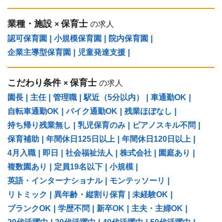
業種・施設
保育士
×
の求人
認可保育園
|
小規模保育園
|
院内保育園
|
企業主導型保育園
|
児童発達支援
|
こだわり条件
保育士
×
の求人
園長
|
主任
|
管理職
|
駅近（5分以内）
|
車通勤OK
|
自転車通勤OK
|
バイク通勤OK
|
残業ほぼなし
|
持ち帰り残業無し
|
乳児保育のみ
|
ピアノスキル不問
|
保育補助
|
年間休日125日以上
|
年間休日120日以上
|
4月入職
|
即日
|
社会福祉法人
|
株式会社
|
園庭あり
|
複数園あり
|
定員19名以下
|
小規模
|
英語・インターナショナル
|
モンテッソーリ
|
リトミック
|
異年齢・縦割り保育
|
未経験OK
|
ブランクOK
|
学歴不問
|
新卒OK
|
主夫・主婦OK
|