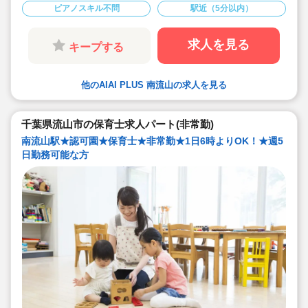
ピアノスキル不問
駅近（5分以内）
だきます。
★月給は273,900円以上、年間休日127日以上と
好待遇です
★残業時間が月平均7時間以下：業界平均より少
求人を見る
キープする
なく、生活と仕事の両立がしやすい環境です。
★送迎業務ありません：記録や支援に専念でき、
ドライバー業務の負担がありません。
★年間休日128日です。年末年始の連休も確保さ
他のAIAI PLUS 南流山の求人を見る
れ、プライベートの時間もしっかり確保できま
す。
★保育・療育・教育を融合した支援に携わり、子
どもの「できる」をささえながら、自らも成長し
千葉県流山市の保育士求人パート(非常勤)
たい方には、ぴったりな環境です。
南流山駅★認可園★保育士★非常勤★1日6時よりOK！★週5
日勤務可能な方